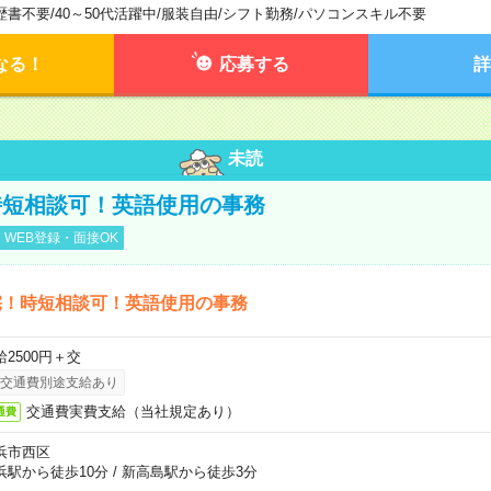
歴書不要
/
40～50代活躍中
/
服装自由
/
シフト勤務
/
パソコンスキル不要
なる！
応募する
詳
未読
時短相談可！英語使用の事務
WEB登録・面接OK
宅！時短相談可！英語使用の事務
給2500円＋交
交通費別途支給あり
交通費実費支給（当社規定あり）
通費
浜市西区
浜駅から徒歩10分
/
新高島駅から徒歩3分