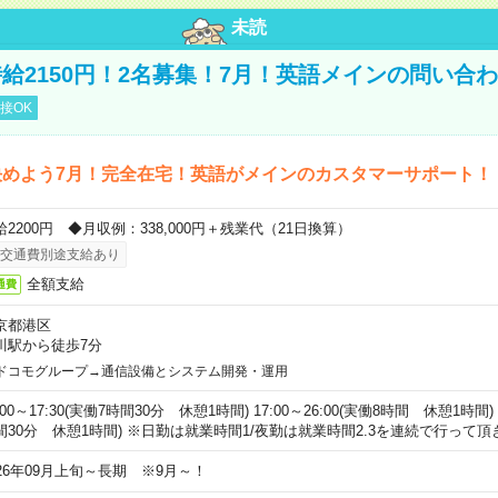
未読
給2150円！2名募集！7月！英語メインの問い合
接OK
決めよう7月！完全在宅！英語がメインのカスタマーサポート！
給2200円 ◆月収例：338,000円＋残業代（21日換算）
交通費別途支給あり
全額支給
通費
京都港区
川駅から徒歩7分
ドコモグループ→通信設備とシステム開発・運用
:00～17:30(実働7時間30分 休憩1時間) 17:00～26:00(実働8時間 休憩1時間) 0
間30分 休憩1時間) ※日勤は就業時間1/夜勤は就業時間2.3を連続で行って頂
026年09月上旬～長期 ※9月～！