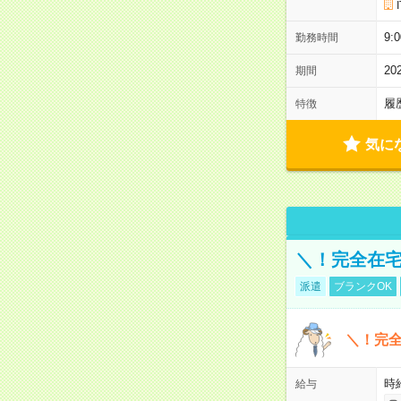
9:
勤務時間
20
期間
履
特徴
気に
＼！完全在宅
派遣
ブランクOK
＼！完全
時
給与