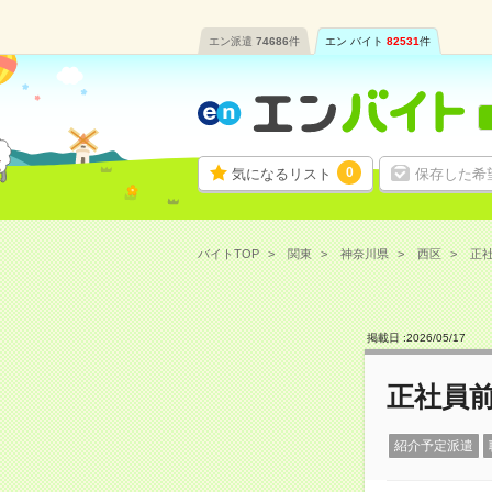
エン派遣
74686
件
エン バイト
82531
件
0
気になるリスト
保存した希
バイトTOP
関東
神奈川県
西区
正社
掲載日 :
2026
/
05
/
17
正社員前
紹介予定派遣