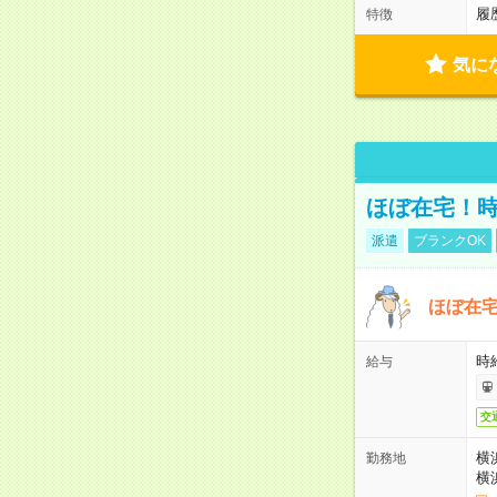
履
特徴
気に
ほぼ在宅！
派遣
ブランクOK
ほぼ在
時
給与
交
横
勤務地
横