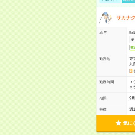
サカナク
時
給与
交
東
勤務地
九
＜シ
勤務時間
き
9
期間
週
特徴
気に