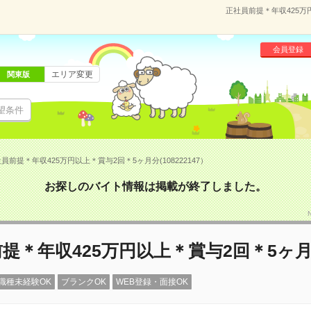
正社員前提＊年収425万円
会員登録
エリア変更
関東版
望条件
員前提＊年収425万円以上＊賞与2回＊5ヶ月分(108222147）
お探しのバイト情報は掲載が終了しました。
提＊年収425万円以上＊賞与2回＊5ヶ
職種未経験OK
ブランクOK
WEB登録・面接OK