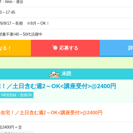
IT・Web・通信
00～17:45
26/8/17～長期 ※8月～OK！
歴書不要
/
40～50代活躍中
なる！
応募する
詳
未読
！／土日含む週2～OK<講座受付>@2400円
WEB登録・面接OK
在宅！／土日含む週2～OK<講座受付>@2400円
給2400円＋交