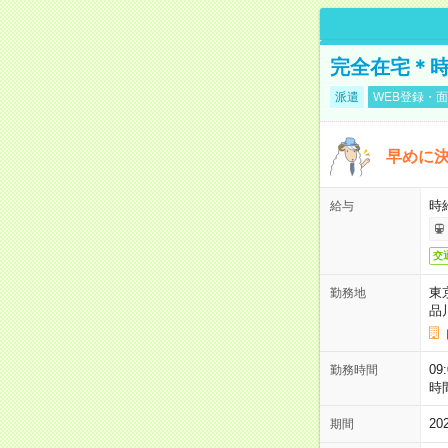
完全在宅＊時
派遣
WEB登録・面
早めに
時
給与
交
東
勤務地
品
09
勤務時間
時
2
期間