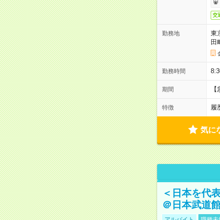
交
東
勤務地
田
8:
勤務時間
【
期間
履
特徴
気に
＜日本を代
＠日本武道
アルバイト
職種未