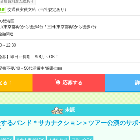
交通費別途支給あり
交通費実費支給（当社規定あり）
通費
京都港区
町(東京都)駅から徒歩4分
/
三田(東京都)駅から徒歩7分
金融関連
30～12:30
急募】即日～長期 ※8月～OK！
歴書不要
/
40～50代活躍中
/
服装自由
なる！
応募する
詳
未読
表するバンド＊サカナクション＞ツアー公演のサポ
館
経験OK
社会人未経験OK
大学生歓迎
ブランクOK