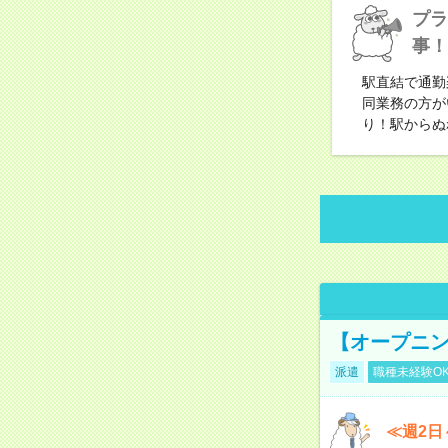
プラ
事！
駅直結で通勤
同業務の方が
り！駅からぬ
【オープニン
派遣
職種未経験O
≪週2日