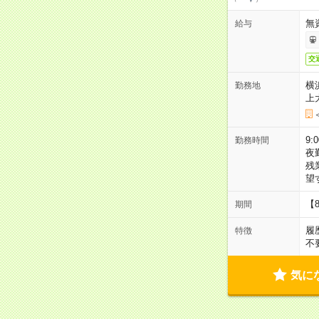
無
給与
交
横
勤務地
上
9:
勤務時間
夜
残
望
【
期間
履
特徴
不
気に