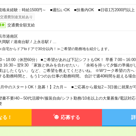
資格未経験：時給1500円～ ■週払いOK ■扶養内OK ■日収1万2000円以上
交通費別途支給あり
交通費全額支給
通費
浜市港南区
大岡駅
/
港南台駅
/
上永谷駅
/
…
≪自宅からドアtoドアで30分以内！≫ご希望の勤務地を紹介します。
00～18:00（休憩60分） ■ご希望があれば下記シフトもOK！ 早番 7:00～16:00 遅
勤 16:30～翌9:30 「家族と休みを合わせたい」 「余裕を持って夕飯の準備
業はしたくない」 など、ご希望を教えてくださいね。 ※Wワーク希望の方へ
する勤務時間と、もう1つのお仕事の勤務時間。 合計で週40時間を超える場
8月中のスタートOK！急募！】2カ月～ ■ご応募から最短2～3日後に就業が
歴書不要
/
40～50代活躍中
/
服装自由
/
シフト勤務
/
10名以上の大量募集
/
電話対応
要
なる！
応募する
詳