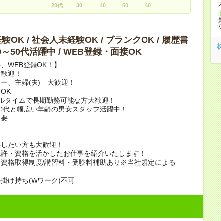
20代
30
40
50
60
OK / 社会人未経験OK / ブランクOK / 履歴書
40～50代活躍中 / WEB登録・面接OK
、WEB登録OK！】
大歓迎！
ー、主婦(夫) 大歓迎！
OK
フルタイムで長期勤務可能な方大歓迎！
50代と幅広い年齢の男女スタッフ活躍中！
不要
かしたい方も大歓迎！
免許・資格を活かしたお仕事を紹介いたします！
資格取得制度/講習料・受験料補助あり※当社規定による
掛け持ち(Wワーク)不可