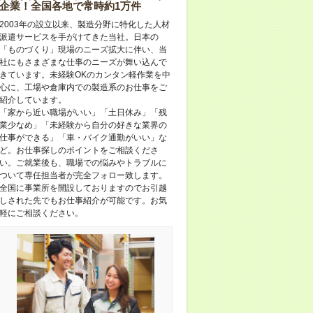
企業！全国各地で常時約1万件
2003年の設立以来、製造分野に特化した人材
派遣サービスを手がけてきた当社。日本の
「ものづくり」現場のニーズ拡大に伴い、当
社にもさまざまな仕事のニーズが舞い込んで
きています。未経験OKのカンタン軽作業を中
心に、工場や倉庫内での製造系のお仕事をご
紹介しています。
「家から近い職場がいい」「土日休み」「残
業少なめ」「未経験から自分の好きな業界の
仕事ができる」「車・バイク通勤がいい」な
ど。お仕事探しのポイントをご相談くださ
い。ご就業後も、職場での悩みやトラブルに
ついて専任担当者が完全フォロー致します。
全国に事業所を開設しておりますのでお引越
しされた先でもお仕事紹介が可能です。お気
軽にご相談ください。