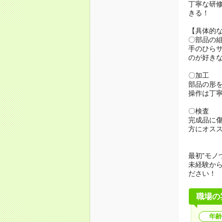
丁寧な研
きる！
【具体的
〇部品の
手のひら
のが好き
〇加工
部品の形
操作は丁
〇検査
完成品に
方にオス
最初”モノ
未経験か
ださい！
職場の
年齢