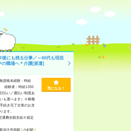
0年後にも残る仕事／～60代も現役
中の職場へ＊介護[派遣]
無資格未経験：時給
～ 経験者：時給1350
気になる！
日払い／週払い制度あ
いも選べます）※稼働
手続き完了次第のお支
ります。
交通費全額支給※規定
新潟大学前駅
/
小針駅
/