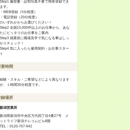
Step1 履歴書・証明写真不要で簡単登録でき
ます。
・WEB登録（5分程度）
・電話登録（20分程度）
のいずれかからお選びください！
Step2 全国15,000件以上のお仕事から、あな
たにピッタリのお仕事をご案内
Step3 就業前に職場見学で気になる事はしっ
かりチェック！
Step4 気に入ったら雇用契約・お仕事スター
ト
所要時間
経験・スキル・ご希望などにより異なります
が、１時間30分程度です。
登録場所
新潟営業所
新潟県新潟市中央区万代四丁目4番27号 メ
ットライフ新潟テレコムビル8階
TEL：0120-707-942