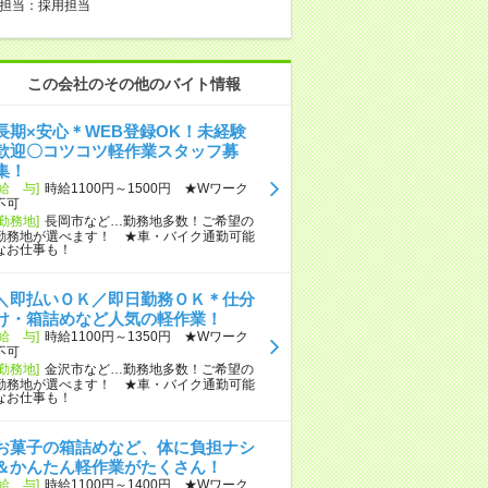
担当：採用担当
この会社のその他のバイト情報
長期×安心＊WEB登録OK！未経験
歓迎〇コツコツ軽作業スタッフ募
集！
[給 与]
時給1100円～1500円 ★Wワーク
不可
[勤務地]
長岡市など…勤務地多数！ご希望の
勤務地が選べます！ ★車・バイク通勤可能
なお仕事も！
＼即払いＯＫ／即日勤務ＯＫ＊仕分
け・箱詰めなど人気の軽作業！
[給 与]
時給1100円～1350円 ★Wワーク
不可
[勤務地]
金沢市など…勤務地多数！ご希望の
勤務地が選べます！ ★車・バイク通勤可能
なお仕事も！
お菓子の箱詰めなど、体に負担ナシ
＆かんたん軽作業がたくさん！
[給 与]
時給1100円～1400円 ★Wワーク