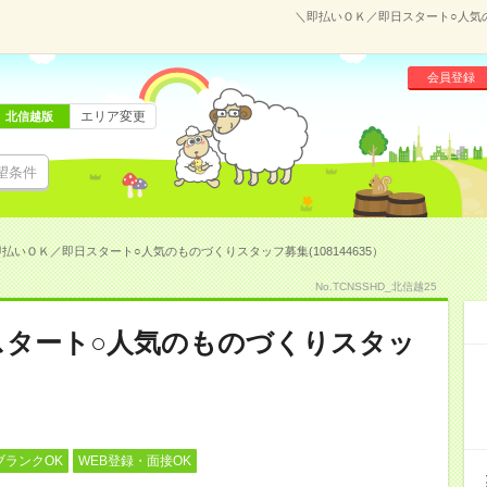
＼即払いＯＫ／即日スタート○人気の
会員登録
エリア変更
北信越版
望条件
払いＯＫ／即日スタート○人気のものづくりスタッフ募集(108144635）
No.TCNSSHD_北信越25
スタート○人気のものづくりスタッ
ブランクOK
WEB登録・面接OK