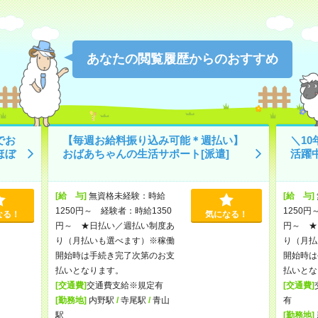
あなたの閲覧履歴からのおすすめ
でお
【毎週お給料振り込み可能＊週払い】
＼1
ほぼ
おばあちゃんの生活サポート[派遣]
活躍
[給 与]
無資格未経験：時給
[給 与]
1250円～ 経験者：時給1350
1250円
なる！
気になる！
円～ ★日払い／週払い制度あ
円～ ★
り（月払いも選べます）※稼働
り（月払
開始時は手続き完了次第のお支
開始時は
払いとなります。
払いとな
[交通費]
交通費支給※規定有
[交通費]
[勤務地]
内野駅
/
寺尾駅
/
青山
有
駅
[勤務地]