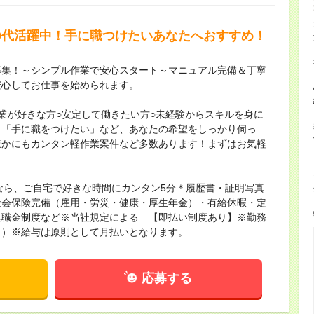
、50代活躍中！手に職つけたいあなたへおすすめ！
募集！～シンプル作業で安心スタート～マニュアル完備＆丁寧
安心してお仕事を始められます。
業が好きな方○安定して働きたい方○未経験からスキルを身に
」「手に職をつけたい」など、あなたの希望をしっかり伺っ
ほかにもカンタン軽作業案件など多数あります！まずはお気軽
なら、ご自宅で好きな時間にカンタン5分＊履歴書・証明写真
社会保険完備（雇用・労災・健康・厚生年金）・有給休暇・定
退職金制度など※当社規定による 【即払い制度あり】※勤務
り）※給与は原則として月払いとなります。
応募する