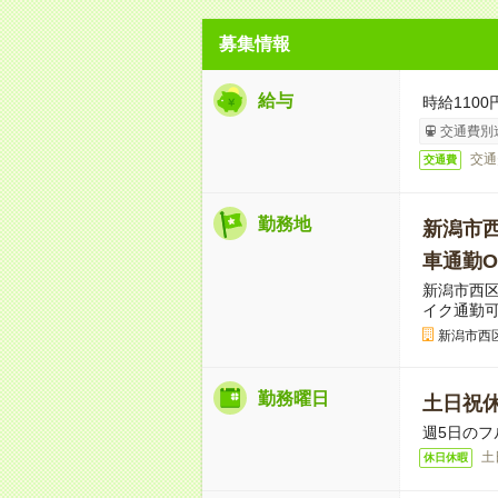
募集情報
給与
時給110
交通費別
交通
交通費
勤務地
新潟市
車通勤O
新潟市西
イク通勤
新潟市西
勤務曜日
土日祝
週5日のフ
土
休日休暇