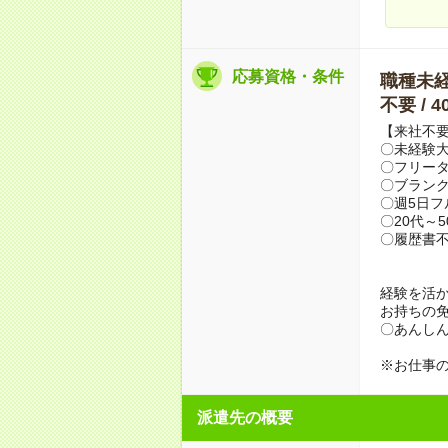
応募資格・条件
職種未経験
不要 / 
【来社不要
〇未経験
〇フリータ
〇ブランク
〇週5日
〇20代～
〇履歴書
経験を活
お持ちの
〇あんしん
※お仕事の
派遣先の概要