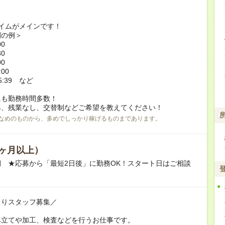
イムがメインです！
間の例＞
00
30
00
:00
5:39 など
にも勤務時間多数！
、残業なし、交替制などご希望を教えてください！
なめのものから、多めでしっかり稼げるものまであります。
ヶ月以上）
 ★応募から「最短2日後」に勤務OK！スタート日はご相談
。
くりスタッフ募集／
み立てや加工、検査などを行うお仕事です。