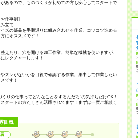
修があるので、ものづくりが初めての方も安心してスタートで
なお仕事例】
組み立て
サイズの部品を手順通りに組み合わせる作業。コツコツ進める
な方にオススメです！
を整えたり、穴を開ける加工作業。簡単な機械を使いますが、
寧にレクチャーします！
傷やズレがないかを目視で確認する作業。集中して作業したい
スメです！
づくりの仕事ってどんなことをするんだろ”の気持ちだけOK！
らスタートの方たくさん活躍されてます！まずは一度ご相談く
雰囲気
層