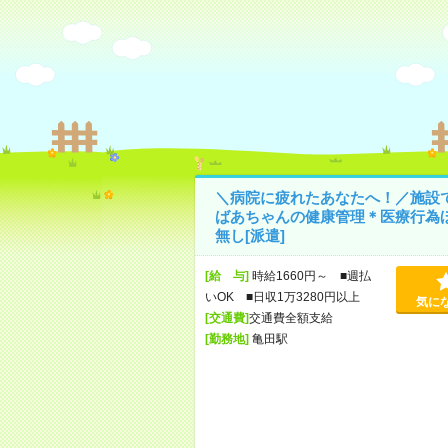
＼病院に疲れたあなたへ！／施設
ばあちゃんの健康管理＊医療行為
無し[派遣]
[給 与]
時給1660円～ ■週払
いOK ■日収1万3280円以上
気に
[交通費]
交通費全額支給
[勤務地]
亀田駅