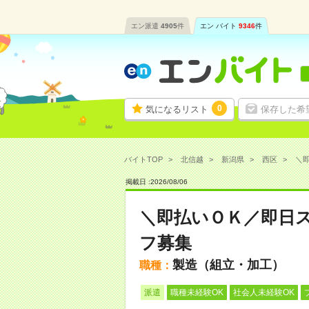
エン派遣
4905
件
エン バイト
9346
件
0
気になるリスト
保存した希
バイトTOP
北信越
新潟県
西区
＼即
掲載日 :
2026
/
08
/
06
＼即払いＯＫ／即日
フ募集
製造（組立・加工）
職種：
派遣
職種未経験OK
社会人未経験OK