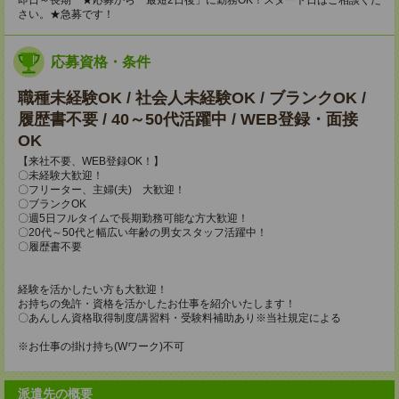
即日～長期 ★応募から「最短2日後」に勤務OK！スタート日はご相談くだ
さい。★急募です！
応募資格・条件
職種未経験OK / 社会人未経験OK / ブランクOK /
履歴書不要 / 40～50代活躍中 / WEB登録・面接
OK
【来社不要、WEB登録OK！】
〇未経験大歓迎！
〇フリーター、主婦(夫) 大歓迎！
〇ブランクOK
〇週5日フルタイムで長期勤務可能な方大歓迎！
〇20代～50代と幅広い年齢の男女スタッフ活躍中！
〇履歴書不要
経験を活かしたい方も大歓迎！
お持ちの免許・資格を活かしたお仕事を紹介いたします！
〇あんしん資格取得制度/講習料・受験料補助あり※当社規定による
※お仕事の掛け持ち(Wワーク)不可
派遣先の概要