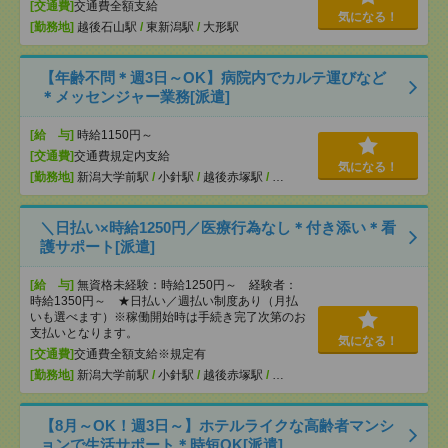
[交通費]
交通費全額支給
気になる！
[勤務地]
越後石山駅
/
東新潟駅
/
大形駅
【年齢不問＊週3日～OK】病院内でカルテ運びなど
＊メッセンジャー業務[派遣]
[給 与]
時給1150円～
[交通費]
交通費規定内支給
気になる！
[勤務地]
新潟大学前駅
/
小針駅
/
越後赤塚駅
/
…
＼日払い×時給1250円／医療行為なし＊付き添い＊看
護サポート[派遣]
[給 与]
無資格未経験：時給1250円～ 経験者：
時給1350円～ ★日払い／週払い制度あり（月払
いも選べます）※稼働開始時は手続き完了次第のお
支払いとなります。
気になる！
[交通費]
交通費全額支給※規定有
[勤務地]
新潟大学前駅
/
小針駅
/
越後赤塚駅
/
…
【8月～OK！週3日～】ホテルライクな高齢者マンシ
ョンで生活サポート＊時短OK[派遣]