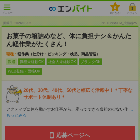
0
メニュー
気になる！
ログイン
掲載日 :2026
/
08
/
05
No.TCNSSHM_北信越25
お菓子の箱詰めなど、体に負担ナシ＆かんた
ん軽作業がたくさん！
職種：
軽作業（仕分け・ピッキング・検品、商品管理）
派遣
職種未経験OK
社会人未経験OK
ブランクOK
WEB登録・面接OK
20代、30代、40代、50代と幅広く活躍中！＊丁寧な
サポート体制あり＊
アクティブに体を動かすお仕事から、座ってできる負担の少ない作
...
もっとみる
応募ページへ