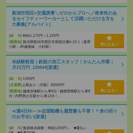
新潟市西区×交通誘導＼ゼロからプロへ／将来性のあ
るセイフティーワーカーとして活躍いただける方を
大募集[アルバイト]
[給 与]
時給1,175円～1,325円
[勤務地]
新潟県新潟市西区寺尾朝日通4-15-1（最寄
気になる！
り駅：JR越後線 小針駅）
未経験歓迎｜鉄筋の加工スタッフ｜かんたん作業｜
月23万円_125644[派遣]
[給 与]
1350円
[交通費]
上限あり（月額）30000円
気になる！
[勤務地]
越後赤塚駅から車8分
/
越後曽根駅から車9
分
/
内野西が丘駅から車12分
/
…
≪週4日5h～≫志望動機も履歴書も不要！＊身の回り
のお手伝い[派遣]
[給 与]
無資格未経験：時給1250円～ ■週払い
OK ■扶養内OK