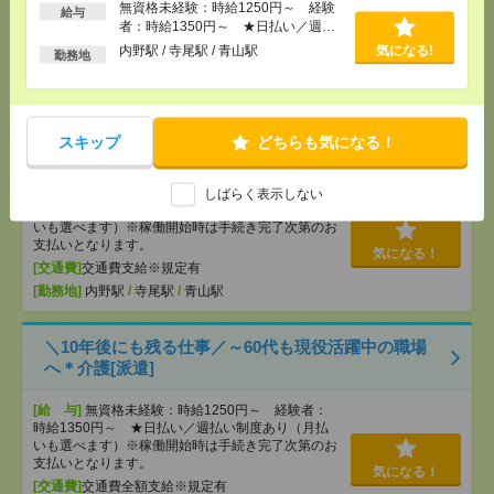
無資格未経験：時給1250円～ 経験
[給 与]
時給1660円～ ■週払いOK ■日収1万
給与
者：時給1350円～ ★日払い／週払
3280円以上
い制度あり（月払いも選べます）※稼
[交通費]
交通費全額支給
内野駅 / 寺尾駅 / 青山駅
気になる!
気になる！
勤務地
働開始時は手続き完了次第のお支払い
[勤務地]
亀田駅
となります。
【毎週お給料振り込み可能＊週払い】おばあちゃん
スキップ
どちらも気になる！
の生活サポート[派遣]
[給 与]
無資格未経験：時給1250円～ 経験者：
しばらく表示しない
時給1350円～ ★日払い／週払い制度あり（月払
いも選べます）※稼働開始時は手続き完了次第のお
支払いとなります。
気になる！
[交通費]
交通費支給※規定有
[勤務地]
内野駅
/
寺尾駅
/
青山駅
＼10年後にも残る仕事／～60代も現役活躍中の職場
へ＊介護[派遣]
[給 与]
無資格未経験：時給1250円～ 経験者：
時給1350円～ ★日払い／週払い制度あり（月払
いも選べます）※稼働開始時は手続き完了次第のお
支払いとなります。
気になる！
[交通費]
交通費全額支給※規定有