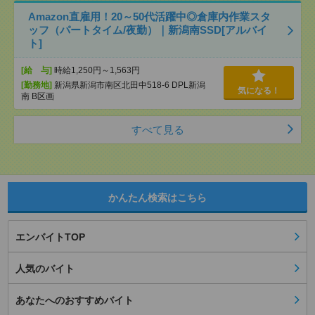
Amazon直雇用！20～50代活躍中◎倉庫内作業スタ
ッフ（パートタイム/夜勤）｜新潟南SSD[アルバイ
ト]
[給 与]
時給1,250円～1,563円
[勤務地]
新潟県新潟市南区北田中518-6 DPL新潟
気になる！
南 B区画
すべて見る
かんたん検索はこちら
エンバイトTOP
人気のバイト
あなたへのおすすめバイト