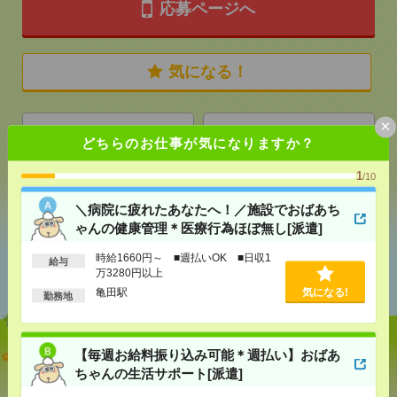
応募ページへ
気になる！
×
メール
LINE
で送る
で送る
どちらのお仕事が気になりますか？
1
/10
シェア
ツイート
ブックマーク
＼病院に疲れたあなたへ！／施設でおばあち
ゃんの健康管理＊医療行為ほぼ無し[派遣]
時給1660円～ ■週払いOK ■日収1
あなたの閲覧履歴からの
給与
万3280円以上
おすすめ
亀田駅
気になる!
勤務地
＼病院に疲れたあなたへ！／施設でおばあちゃんの
【毎週お給料振り込み可能＊週払い】おばあ
健康管理＊医療行為ほぼ無し[派遣]
ちゃんの生活サポート[派遣]