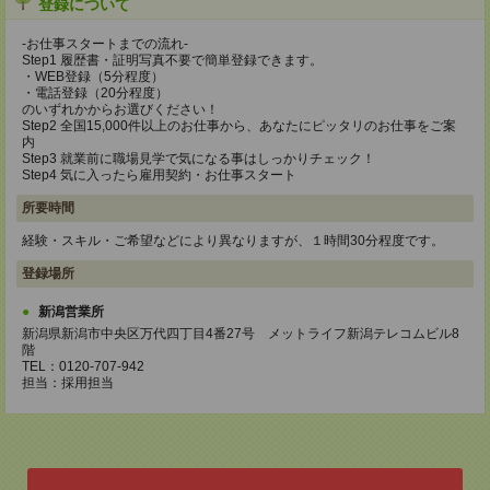
登録について
-お仕事スタートまでの流れ-
Step1 履歴書・証明写真不要で簡単登録できます。
・WEB登録（5分程度）
・電話登録（20分程度）
のいずれかからお選びください！
Step2 全国15,000件以上のお仕事から、あなたにピッタリのお仕事をご案
内
Step3 就業前に職場見学で気になる事はしっかりチェック！
Step4 気に入ったら雇用契約・お仕事スタート
所要時間
経験・スキル・ご希望などにより異なりますが、１時間30分程度です。
登録場所
新潟営業所
新潟県新潟市中央区万代四丁目4番27号 メットライフ新潟テレコムビル8
階
TEL：0120-707-942
担当：採用担当