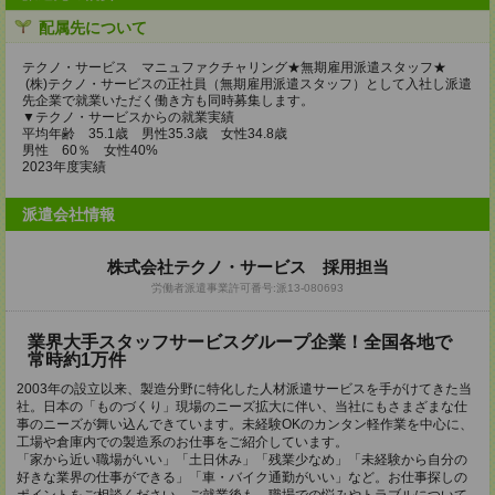
配属先について
テクノ・サービス マニュファクチャリング★無期雇用派遣スタッフ★
(株)テクノ・サービスの正社員（無期雇用派遣スタッフ）として入社し派遣
先企業で就業いただく働き方も同時募集します。
▼テクノ・サービスからの就業実績
平均年齢 35.1歳 男性35.3歳 女性34.8歳
男性 60％ 女性40%
2023年度実績
派遣会社情報
株式会社テクノ・サービス 採用担当
労働者派遣事業許可番号:派13-080693
業界大手スタッフサービスグループ企業！全国各地で
常時約1万件
2003年の設立以来、製造分野に特化した人材派遣サービスを手がけてきた当
社。日本の「ものづくり」現場のニーズ拡大に伴い、当社にもさまざまな仕
事のニーズが舞い込んできています。未経験OKのカンタン軽作業を中心に、
工場や倉庫内での製造系のお仕事をご紹介しています。
「家から近い職場がいい」「土日休み」「残業少なめ」「未経験から自分の
好きな業界の仕事ができる」「車・バイク通勤がいい」など。お仕事探しの