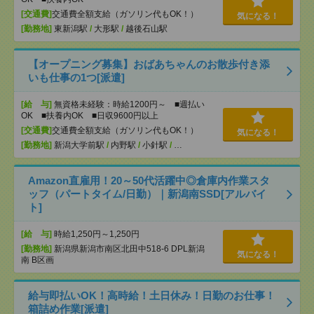
[交通費]
交通費全額支給（ガソリン代もOK！）
気になる！
[勤務地]
東新潟駅
/
大形駅
/
越後石山駅
【オープニング募集】おばあちゃんのお散歩付き添
いも仕事の1つ[派遣]
[給 与]
無資格未経験：時給1200円～ ■週払い
OK ■扶養内OK ■日収9600円以上
[交通費]
交通費全額支給（ガソリン代もOK！）
気になる！
[勤務地]
新潟大学前駅
/
内野駅
/
小針駅
/
…
Amazon直雇用！20～50代活躍中◎倉庫内作業スタ
ッフ（パートタイム/日勤）｜新潟南SSD[アルバイ
ト]
[給 与]
時給1,250円～1,250円
[勤務地]
新潟県新潟市南区北田中518-6 DPL新潟
気になる！
南 B区画
給与即払いOK！高時給！土日休み！日勤のお仕事！
箱詰め作業[派遣]