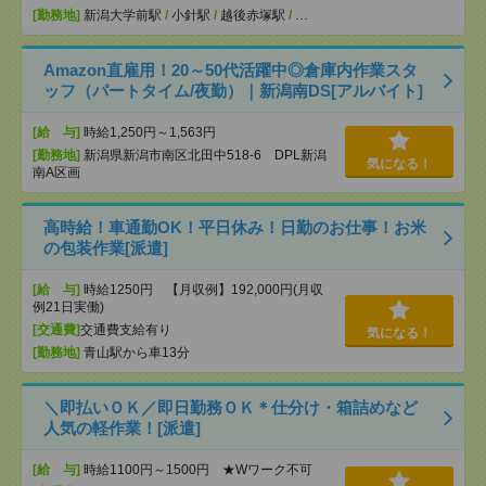
[勤務地]
新潟大学前駅
/
小針駅
/
越後赤塚駅
/
…
Amazon直雇用！20～50代活躍中◎倉庫内作業スタ
ッフ（パートタイム/夜勤）｜新潟南DS[アルバイト]
[給 与]
時給1,250円～1,563円
[勤務地]
新潟県新潟市南区北田中518-6 DPL新潟
気になる！
南A区画
高時給！車通勤OK！平日休み！日勤のお仕事！お米
の包装作業[派遣]
[給 与]
時給1250円 【月収例】192,000円(月収
例21日実働)
[交通費]
交通費支給有り
気になる！
[勤務地]
青山駅から車13分
＼即払いＯＫ／即日勤務ＯＫ＊仕分け・箱詰めなど
人気の軽作業！[派遣]
[給 与]
時給1100円～1500円 ★Wワーク不可