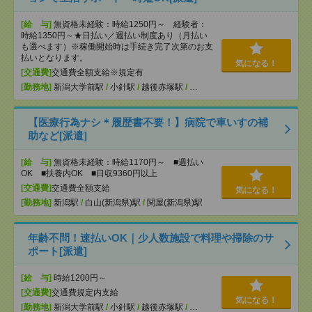
[給 与]
無資格未経験：時給1250円～ 経験者：
時給1350円～★日払い／週払い制度あり（月払い
も選べます）※稼働開始時は手続き完了次第のお支
払いとなります。
気になる！
[交通費]
交通費全額支給※規定有
[勤務地]
新潟大学前駅
/
小針駅
/
越後赤塚駅
/
…
【医療行為ナシ＊履歴書不要！】病院で車いすの補
助など[派遣]
[給 与]
無資格未経験：時給1170円～ ■週払い
OK ■扶養内OK ■日収9360円以上
[交通費]
交通費全額支給
気になる！
[勤務地]
新潟駅
/
白山(新潟県)駅
/
関屋(新潟県)駅
年齢不問！速払いOK｜少人数施設で料理や掃除のサ
ポート[派遣]
[給 与]
時給1200円～
[交通費]
交通費規定内支給
気になる！
[勤務地]
新潟大学前駅
/
小針駅
/
越後赤塚駅
/
…