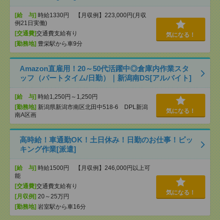
[給 与]
時給1330円 【月収例】223,000円(月収
例21日実働)
[交通費]
交通費支給有り
気になる！
[勤務地]
豊栄駅から車9分
Amazon直雇用！20～50代活躍中◎倉庫内作業スタ
ッフ（パートタイム/日勤）｜新潟南DS[アルバイト]
[給 与]
時給1,250円～1,250円
[勤務地]
新潟県新潟市南区北田中518-6 DPL新潟
気になる！
南A区画
高時給！車通勤OK！土日休み！日勤のお仕事！ピッ
キング作業[派遣]
[給 与]
時給1500円 【月収例】246,000円以上可
能
[交通費]
交通費支給有り
気になる！
[月収例]
20～25万円
[勤務地]
岩室駅から車16分