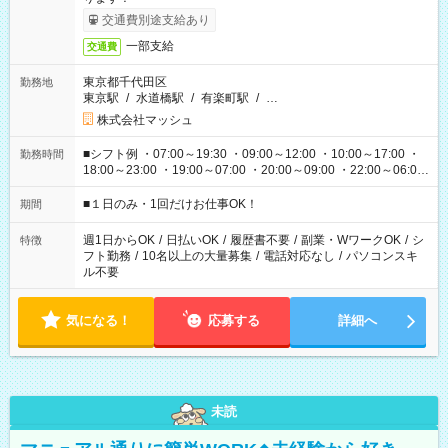
交通費別途支給あり
一部支給
交通費
東京都千代田区
勤務地
東京駅
/
水道橋駅
/
有楽町駅
/
…
株式会社マッシュ
■シフト例 ・07:00～19:30 ・09:00～12:00 ・10:00～17:00 ・
勤務時間
18:00～23:00 ・19:00～07:00 ・20:00～09:00 ・22:00～06:00
etc ★最短で3時間で5,120円のお仕事から 15時間で2万円近く稼
げるお仕事も！ ご希望のお時間に合わせてご紹介！ ※シフトは
■１日のみ・1回だけお仕事OK！
期間
現場によって異なります。 ※勿論、休憩時間はあるのでご安心
ください！
週1日からOK
/
日払いOK
/
履歴書不要
/
副業・WワークOK
/
シ
特徴
フト勤務
/
10名以上の大量募集
/
電話対応なし
/
パソコンスキ
ル不要
気になる！
応募する
詳細へ
未読