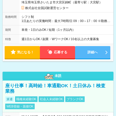
埼玉県埼玉県さいたま市大宮区錦町（最寄り駅：大宮駅）
×8時間＝日収10,400円＋交通費 ※当日の役割により時給＋100
円の場合あり ・国家試験 7:00～13:30（休憩なし） 時給1,300
株式会社全国試験運営センター
円（役割手当＋100円）×6時間＝日収8,400円＋交通費 【試用期
間】試用期間なし
シフト制
勤務時間
1日あたりの実働時間：最大7時間/日 09：00～17：00 ※勤務時
間は 試験により異なります。
単発・1日のみOK / 短期（1ヶ月以内）
期間
週1日からOK / 副業・WワークOK / 10名以上の大量募集
特徴
気になる！
応募する
詳細へ
未読
座り仕事！高時給！車通勤OK！土日休み！検査
業務
派遣
職種未経験OK
社会人未経験OK
ブランクOK
WEB登録・面接OK