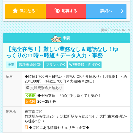
気になる！
応募する
詳細へ
掲載日：2026.07.29
未読
【完全在宅！】難しい業務なし＆電話なし！ゆ
っくりの11時～時短＊データ入力・事務
派遣
職種未経験OK
ブランクOK
WEB登録・面接OK
◆時給1,700円＊日払い・週払いOK＊昇給あり♪【月収例】 ・約
給与
204,000円 （時給1,700円 × 実働6h × 20日）
交通費別途支給あり
◆全額支給 ＊家が少し遠くても安心！
交通費
20～25万円
月収例
東京都港区
勤務地
竹芝駅から徒歩2分
/
浜松町駅から徒歩4分
/
大門(東京都)駅か
ら徒歩5分
/
…
◆港区にある情報セキュリティ企業◆