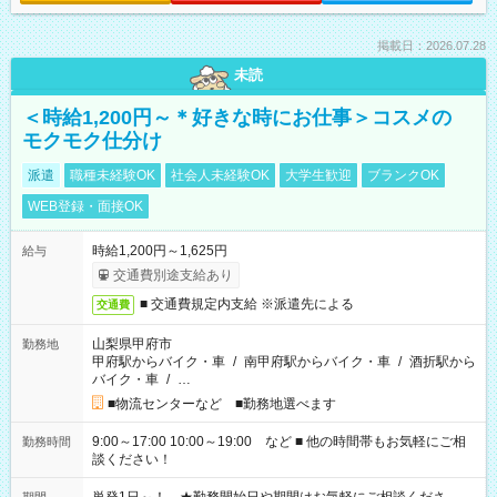
掲載日：2026.07.28
未読
＜時給1,200円～＊好きな時にお仕事＞コスメの
モクモク仕分け
派遣
職種未経験OK
社会人未経験OK
大学生歓迎
ブランクOK
WEB登録・面接OK
時給1,200円～1,625円
給与
交通費別途支給あり
■ 交通費規定内支給 ※派遣先による
交通費
山梨県甲府市
勤務地
甲府駅からバイク・車
/
南甲府駅からバイク・車
/
酒折駅から
バイク・車
/
…
■物流センターなど ■勤務地選べます
9:00～17:00 10:00～19:00 など ■ 他の時間帯もお気軽にご相
勤務時間
談ください！