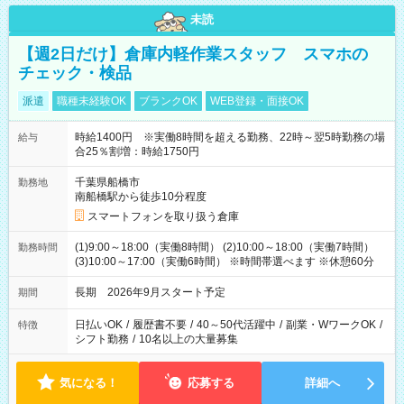
未読
【週2日だけ】倉庫内軽作業スタッフ スマホの
チェック・検品
派遣
職種未経験OK
ブランクOK
WEB登録・面接OK
時給1400円 ※実働8時間を超える勤務、22時～翌5時勤務の場
給与
合25％割増：時給1750円
千葉県船橋市
勤務地
南船橋駅から徒歩10分程度
スマートフォンを取り扱う倉庫
(1)9:00～18:00（実働8時間） (2)10:00～18:00（実働7時間）
勤務時間
(3)10:00～17:00（実働6時間） ※時間帯選べます ※休憩60分
長期 2026年9月スタート予定
期間
日払いOK
/
履歴書不要
/
40～50代活躍中
/
副業・WワークOK
/
特徴
シフト勤務
/
10名以上の大量募集
気になる！
応募する
詳細へ