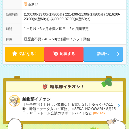
食料品
(1)06:00-13:00(休憩60分) (2)14:00-21:00(休憩60分) (3)16:00-
勤務時間
23:00(休憩60分) (4)00:00-07:00(休憩60分)
1ヶ月以上3ヶ月未満／即日～2カ月間限定
期間
履歴書不要
/
40～50代活躍中
/
シフト勤務
特徴
気になる！
応募する
詳細へ
編集部イチオシ
【完全在宅！】難しい業務なし＆電話なし！ゆっくりの11
時～時短＊データ入力・事務、＜SEKAI NO OWARI＊8月15
日・16日＞ドーム公演のサポートバイトなど
(8/7UP!)