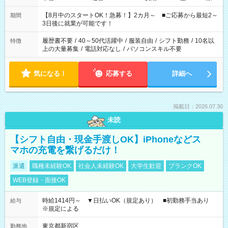
と休みを合わせたい」 「余裕を持って夕飯の準備がしたい」
「できれば残業はしたくない」 など、ご希望を教えてください
【8月中のスタートOK！急募！】2カ月～ ■ご応募から最短2～
期間
ね。 ※Wワーク希望の方へ 今ご覧のお仕事で希望する勤務時間
3日後に就業が可能です！
と、もう1つのお仕事の勤務時間。 合計で週40時間を超える場
合は応募できません。
履歴書不要
/
40～50代活躍中
/
服装自由
/
シフト勤務
/
10名以
特徴
上の大量募集
/
電話対応なし
/
パソコンスキル不要
気になる！
応募する
詳細へ
掲載日：2026.07.30
未読
【シフト自由・現金手渡しOK】iPhoneなどス
マホの充電を繋げるだけ！
派遣
職種未経験OK
社会人未経験OK
大学生歓迎
ブランクOK
WEB登録・面接OK
時給1414円～ ▼日払いOK（規定あり） ■初勤務手当あり
給与
※規定による
東京都新宿区
勤務地