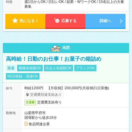
週1日からOK / 日払いOK / 副業・WワークOK / 10名以上の大量
特徴
募集
気になる！
応募する
詳細へ
未読
高時給！日勤のお仕事！お菓子の箱詰め
派遣
職種未経験OK
社会人未経験OK
ブランクOK
WEB登録・面接OK
時給1200円 【月収例】200,000円(月収例21日実働)
給与
交通費別途支給あり
交通費支給有り
交通費
山梨県甲府市
勤務地
国母駅から徒歩16分
食品関連企業