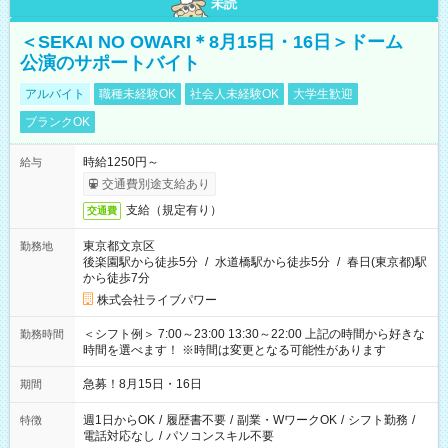
未読
＜SEKAI NO OWARI＊8月15日・16日＞ドーム
公演のサポートバイト
アルバイト
職種未経験OK
社会人未経験OK
大学生歓迎
ブランクOK
時給1250円～
給与
交通費別途支給あり
支給（規定有り）
交通費
東京都文京区
勤務地
後楽園駅から徒歩5分
/
水道橋駅から徒歩5分
/
春日(東京都)駅
から徒歩7分
株式会社ライブパワー
＜シフト例＞ 7:00～23:00 13:30～22:00 上記の時間から好きな
勤務時間
時間を選べます！ ※時間は変更となる可能性があります
急募！8月15日・16日
期間
週1日からOK
/
履歴書不要
/
副業・WワークOK
/
シフト勤務
/
特徴
電話対応なし
/
パソコンスキル不要