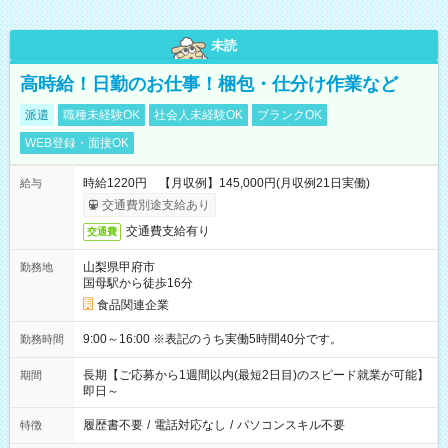
未読
高時給！日勤のお仕事！梱包・仕分け作業など
派遣
職種未経験OK
社会人未経験OK
ブランクOK
WEB登録・面接OK
時給1220円 【月収例】145,000円(月収例21日実働)
給与
交通費別途支給あり
交通費支給有り
交通費
山梨県甲府市
勤務地
国母駅から徒歩16分
食品関連企業
9:00～16:00 ※表記のうち実働5時間40分です。
勤務時間
長期【ご応募から1週間以内(最短2日目)のスピード就業が可能】
期間
即日～
履歴書不要
/
電話対応なし
/
パソコンスキル不要
特徴