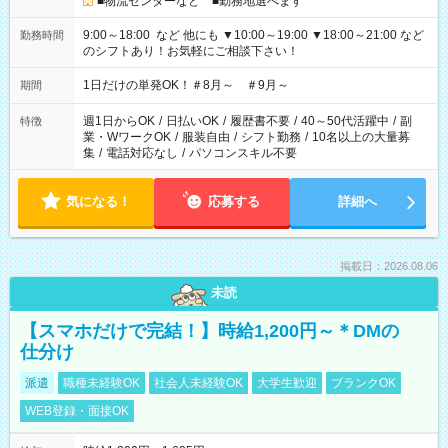
■物流センターなど ■勤務地選べます
9:00～18:00 など 他にも ▼10:00～19:00 ▼18:00～21:00 など
勤務時間
のシフトあり！お気軽にご相談下さい！
1日だけの単発OK！＃8月～ ＃9月～
期間
週1日からOK
/
日払いOK
/
履歴書不要
/
40～50代活躍中
/
副
特徴
業・WワークOK
/
服装自由
/
シフト勤務
/
10名以上の大量募
集
/
電話対応なし
/
パソコンスキル不要
気になる！
応募する
詳細へ
掲載日：2026.08.06
未読
【スマホだけで完結！】時給1,200円～＊DMの
仕分け
派遣
職種未経験OK
社会人未経験OK
大学生歓迎
ブランクOK
WEB登録・面接OK