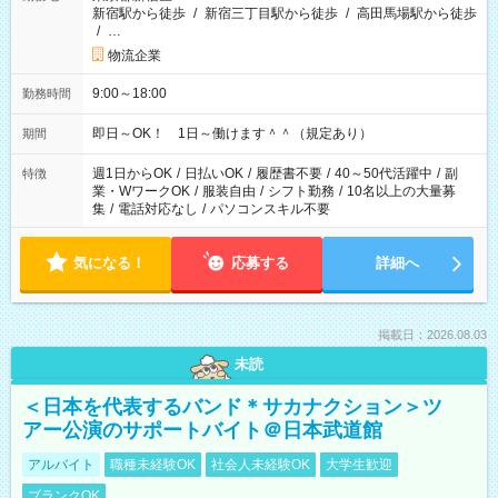
新宿駅から徒歩
/
新宿三丁目駅から徒歩
/
高田馬場駅から徒歩
/
…
物流企業
9:00～18:00
勤務時間
即日～OK！ 1日～働けます＾＾（規定あり）
期間
週1日からOK
/
日払いOK
/
履歴書不要
/
40～50代活躍中
/
副
特徴
業・WワークOK
/
服装自由
/
シフト勤務
/
10名以上の大量募
集
/
電話対応なし
/
パソコンスキル不要
気になる！
応募する
詳細へ
掲載日：2026.08.03
未読
＜日本を代表するバンド＊サカナクション＞ツ
アー公演のサポートバイト＠日本武道館
アルバイト
職種未経験OK
社会人未経験OK
大学生歓迎
ブランクOK