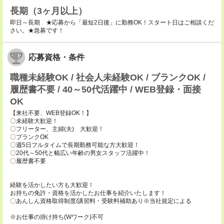
長期（3ヶ月以上）
即日～長期 ★応募から「最短2日後」に勤務OK！スタート日はご相談くだ
さい。★急募です！
応募資格・条件
職種未経験OK / 社会人未経験OK / ブランクOK /
履歴書不要 / 40～50代活躍中 / WEB登録・面接
OK
【来社不要、WEB登録OK！】
〇未経験大歓迎！
〇フリーター、主婦(夫) 大歓迎！
〇ブランクOK
〇週5日フルタイムで長期勤務可能な方大歓迎！
〇20代～50代と幅広い年齢の男女スタッフ活躍中！
〇履歴書不要
経験を活かしたい方も大歓迎！
お持ちの免許・資格を活かしたお仕事を紹介いたします！
〇あんしん資格取得制度/講習料・受験料補助あり※当社規定による
※お仕事の掛け持ち(Wワーク)不可