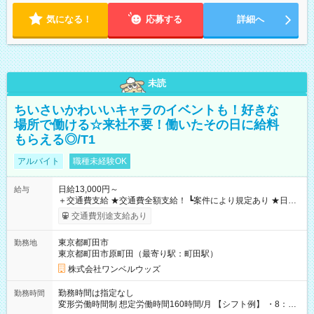
気になる！
応募する
詳細へ
未読
ちいさいかわいいキャラのイベントも！好きな
場所で働ける☆来社不要！働いたその日に給料
もらえる◎/T1
アルバイト
職種未経験OK
日給13,000円～
給与
＋交通費支給 ★交通費全額支給！ ┗案件により規定あり ★日払
いOK！（規定あり） ┗働いたその日に現金GET♪ お仕事後はコ
交通費別途支給あり
ンビニATMから 日払い分を引き落とせます！ 【試用期間】試
用期間なし
東京都町田市
勤務地
東京都町田市原町田（最寄り駅：町田駅）
株式会社ワンベルウッズ
勤務時間は指定なし
勤務時間
変形労働時間制 想定労働時間160時間/月 【シフト例】 ・8：00