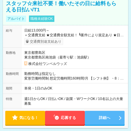
スタッフ☆来社不要！働いたその日に給料もら
える日払い/T1
アルバイト
職種未経験OK
日給13,000円～
給与
＋交通費支給 ★交通費全額支給！ ┗案件により規定あり ★日払
いOK！（規定あり） ┗働いたその日に現金GET♪ お仕事後はコ
交通費別途支給あり
ンビニATMから 日払い分を引き落とせます！ 【試用期間】試
用期間なし
東京都豊島区
勤務地
東京都豊島区南池袋（最寄り駅：池袋駅）
株式会社ワンベルウッズ
勤務時間は指定なし
勤務時間
変形労働時間制 想定労働時間160時間/月 【シフト例】 ・8：00
～21：00
単発・1日のみOK
期間
週1日からOK / 日払いOK / 副業・WワークOK / 10名以上の大量
特徴
募集
気になる！
応募する
詳細へ