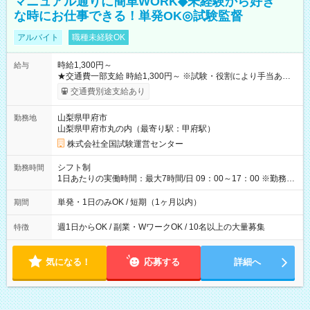
マニュアル通りに簡単WORK◆未経験から好き
な時にお仕事できる！単発OK◎試験監督
アルバイト
職種未経験OK
時給1,300円～
給与
★交通費一部支給 時給1,300円～ ※試験・役割により手当あり
※勤務回数により昇給あり 【即給（前払い）オプションあ
交通費別途支給あり
り！】 希望される場合、勤務から1週間ほどで給与の一部を受け
取れます。 ※手数料418円がかかります。 【過去試験日の収入
山梨県甲府市
勤務地
例】 ・河合塾模擬試験 8:30～17:30（休憩1時間） 時給1,300円
山梨県甲府市丸の内（最寄り駅：甲府駅）
×8時間＝日収10,400円＋交通費 ※当日の役割により時給＋100
円の場合あり ・国家試験 7:00～13:30（休憩なし） 時給1,300
株式会社全国試験運営センター
円（役割手当＋100円）×6時間＝日収8,400円＋交通費 【試用期
間】試用期間なし
シフト制
勤務時間
1日あたりの実働時間：最大7時間/日 09：00～17：00 ※勤務時
間は 試験により異なります。
単発・1日のみOK / 短期（1ヶ月以内）
期間
週1日からOK / 副業・WワークOK / 10名以上の大量募集
特徴
気になる！
応募する
詳細へ