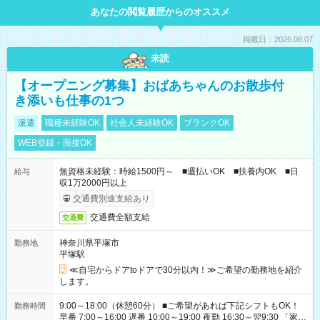
あなたの閲覧履歴からのオススメ
掲載日：2026.08.07
未読
【オープニング募集】おばあちゃんのお散歩付
き添いも仕事の1つ
派遣
職種未経験OK
社会人未経験OK
ブランクOK
WEB登録・面接OK
無資格未経験：時給1500円～ ■週払いOK ■扶養内OK ■日
給与
収1万2000円以上
交通費別途支給あり
交通費全額支給
交通費
神奈川県平塚市
勤務地
平塚駅
≪自宅からドアtoドアで30分以内！≫ご希望の勤務地を紹介
します。
9:00～18:00（休憩60分） ■ご希望があれば下記シフトもOK！
勤務時間
早番 7:00～16:00 遅番 10:00～19:00 夜勤 16:30～翌9:30 「家族