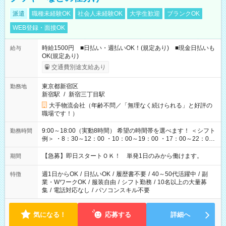
派遣
職種未経験OK
社会人未経験OK
大学生歓迎
ブランクOK
WEB登録・面接OK
時給1500円 ■日払い・週払いOK！(規定あり) ■現金日払いも
給与
OK(規定あり)
交通費別途支給あり
東京都新宿区
勤務地
新宿駅
/
新宿三丁目駅
大手物流会社（年齢不問／「無理なく続けられる」と好評の
職場です！）
9:00～18:00（実動8時間） 希望の時間帯を選べます！ ＜シフト
勤務時間
例＞ ・8：30～12：00 ・10：00～19：00 ・17：00～22：00
・13：00～22：00 ・22：00～翌6：00 など
【急募】即日スタートＯＫ！ 単発1日のみから働けます。
期間
週1日からOK
/
日払いOK
/
履歴書不要
/
40～50代活躍中
/
副
特徴
業・WワークOK
/
服装自由
/
シフト勤務
/
10名以上の大量募
集
/
電話対応なし
/
パソコンスキル不要
気になる！
応募する
詳細へ