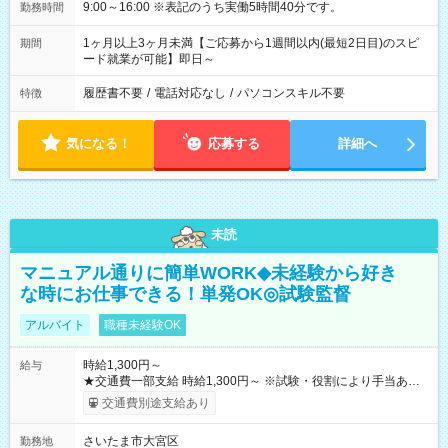
9:00～16:00 ※表記のうち実働5時間40分です。
勤務時間
1ヶ月以上3ヶ月未満【ご応募から1週間以内(最短2日目)のスピ
期間
ード就業が可能】即日～
履歴書不要
/
電話対応なし
/
パソコンスキル不要
特徴
気になる！
応募する
詳細へ
未読
マニュアル通りに簡単WORK◆未経験から好き
な時にお仕事できる！単発OK◎試験監督
アルバイト
職種未経験OK
時給1,300円～
給与
★交通費一部支給 時給1,300円～ ※試験・役割により手当あり
※勤務回数により昇給あり 【即給（前払い）オプションあ
交通費別途支給あり
り！】 希望される場合、勤務から1週間ほどで給与の一部を受け
取れます。 ※手数料418円がかかります。 【過去試験日の収入
さいたま市大宮区
勤務地
例】 ・河合塾模擬試験 8:30～17:30（休憩1時間） 時給1,300円