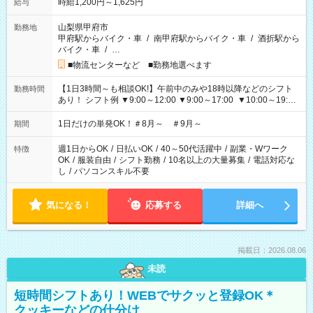
時給1,200円～1,625円
給与
山梨県甲府市
勤務地
甲府駅からバイク・車
/
南甲府駅からバイク・車
/
酒折駅から
バイク・車
/
…
■物流センターなど ■勤務地選べます
【1日3時間～も相談OK!】午前中のみや18時以降などのシフト
勤務時間
あり！ シフト例 ▼9:00～12:00 ▼9:00～17:00 ▼10:00～19:00
▼18:00～21:00
1日だけの単発OK！＃8月～ ＃9月～
期間
週1日からOK
/
日払いOK
/
40～50代活躍中
/
副業・Wワーク
特徴
OK
/
服装自由
/
シフト勤務
/
10名以上の大量募集
/
電話対応な
し
/
パソコンスキル不要
気になる！
応募する
詳細へ
掲載日：2026.08.06
未読
短時間シフトあり！WEBでサクッと登録OK＊
クッキーなどの仕分け