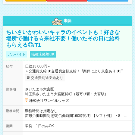
未読
ちいさいかわいいキャラのイベントも！好きな
場所で働ける☆来社不要！働いたその日に給料
もらえる◎/T1
アルバイト
職種未経験OK
日給13,000円～
給与
＋交通費支給 ★交通費全額支給！ ┗案件により規定あり ★日払
いOK！（規定あり） ┗働いたその日に現金GET♪ お仕事後はコ
交通費別途支給あり
ンビニATMから 日払い分を引き落とせます！ 【試用期間】試
用期間なし
さいたま市大宮区
勤務地
埼玉県さいたま市大宮区錦町（最寄り駅：大宮駅）
株式会社ワンベルウッズ
勤務時間は指定なし
勤務時間
変形労働時間制 想定労働時間160時間/月 【シフト例】 ・8：00
～21：00
単発・1日のみOK
期間