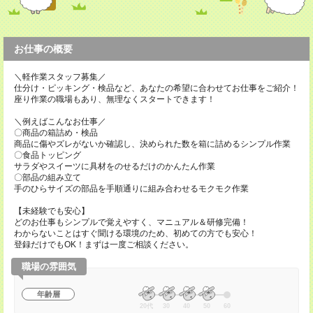
お仕事の概要
＼軽作業スタッフ募集／
仕分け・ピッキング・検品など、あなたの希望に合わせてお仕事をご紹介！
座り作業の職場もあり、無理なくスタートできます！
＼例えばこんなお仕事／
〇商品の箱詰め・検品
商品に傷やズレがないか確認し、決められた数を箱に詰めるシンプル作業
〇食品トッピング
サラダやスイーツに具材をのせるだけのかんたん作業
〇部品の組み立て
手のひらサイズの部品を手順通りに組み合わせるモクモク作業
【未経験でも安心】
どのお仕事もシンプルで覚えやすく、マニュアル＆研修完備！
わからないことはすぐ聞ける環境のため、初めての方でも安心！
登録だけでもOK！まずは一度ご相談ください。
職場の雰囲気
年齢層
20代
30
40
50
60