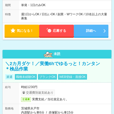
～21：00
単発・1日のみOK
期間
週1日からOK / 日払いOK / 副業・WワークOK / 10名以上の大量
特徴
募集
気になる！
応募する
詳細へ
未読
＼2カ月ダケ！／実働6hでゆるっと！カンタン
＊検品作業
派遣
職種未経験OK
ブランクOK
WEB登録・面接OK
時給1230円
給与
交通費別途支給あり
実費支給／当社規定あり。
交通費
茨城県水戸市
勤務地
内原駅から車6分
/
赤塚駅から車15分