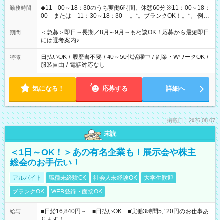
◆11：00～18：30のうち実働6時間、休憩60分 ※11：00～18：
勤務時間
00 または 11：30～18：30 。*。ブランクOK！。*。 例え
ば前職が、 在宅/財団法人/事務/コールセンター/受付/販売/カフェ
スタッフ スイーツ販売/ホテルフロント/化粧品販売/など 様々な
＜急募＞即日～長期／8月～9月～も相談OK！応募から最短即日
期間
業界から入社して活躍されています♪
には選考案内♪
日払いOK
/
履歴書不要
/
40～50代活躍中
/
副業・WワークOK
/
特徴
服装自由
/
電話対応なし
気になる！
応募する
詳細へ
掲載日：2026.08.07
未読
＜1日～OK！＞あの有名企業も！展示会や株主
総会のお手伝い！
アルバイト
職種未経験OK
社会人未経験OK
大学生歓迎
ブランクOK
WEB登録・面接OK
■日給16,840円～ ■日払いOK ■実働3時間5,120円のお仕事あ
給与
ります！