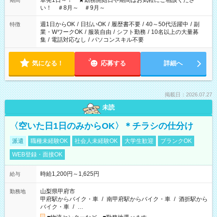
単発1日～！ ★勤務開始日や期間はお気軽にご相談くださ
期間
い！ ＃8月～ ＃9月～
週1日からOK
/
日払いOK
/
履歴書不要
/
40～50代活躍中
/
副
特徴
業・WワークOK
/
服装自由
/
シフト勤務
/
10名以上の大量募
集
/
電話対応なし
/
パソコンスキル不要
気になる！
応募する
詳細へ
掲載日：2026.07.27
未読
〈空いた日1日のみからOK〉＊チラシの仕分け
派遣
職種未経験OK
社会人未経験OK
大学生歓迎
ブランクOK
WEB登録・面接OK
時給1,200円～1,625円
給与
山梨県甲府市
勤務地
甲府駅からバイク・車
/
南甲府駅からバイク・車
/
酒折駅から
バイク・車
/
…