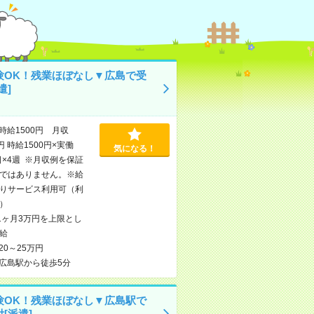
験OK！残業ほぼなし▼広島で受
遣]
時給1500円 月収
円 時給1500円×実働
気になる！
日×4週 ※月収例を保証
ではありません。※給
りサービス利用可（利
）
1ヶ月3万円を上限とし
給
20～25万円
広島駅から徒歩5分
験OK！残業ほぼなし▼広島駅で
[派遣]