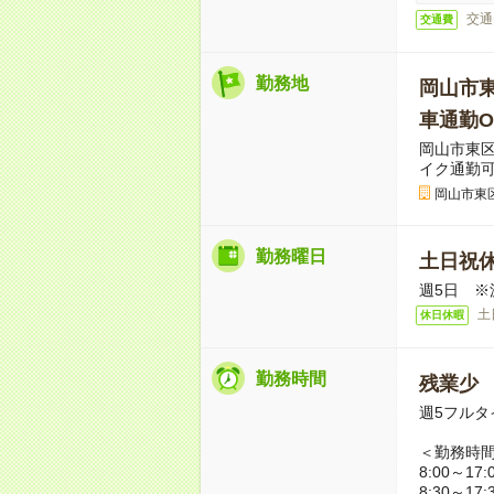
交通
交通費
勤務地
岡山市
車通勤O
岡山市東
イク通勤
岡山市東
勤務曜日
土日祝
週5日 ※
土
休日休暇
勤務時間
残業少
週5フルタ
＜勤務時
8:00～17:
8:30～17: