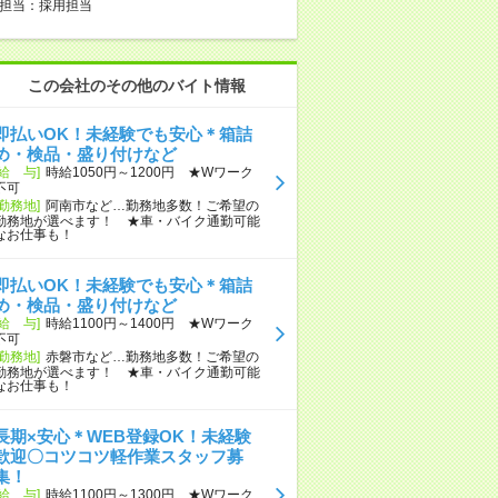
担当：採用担当
この会社のその他のバイト情報
即払いOK！未経験でも安心＊箱詰
め・検品・盛り付けなど
[給 与]
時給1050円～1200円 ★Wワーク
不可
[勤務地]
阿南市など…勤務地多数！ご希望の
勤務地が選べます！ ★車・バイク通勤可能
なお仕事も！
即払いOK！未経験でも安心＊箱詰
め・検品・盛り付けなど
[給 与]
時給1100円～1400円 ★Wワーク
不可
[勤務地]
赤磐市など…勤務地多数！ご希望の
勤務地が選べます！ ★車・バイク通勤可能
なお仕事も！
長期×安心＊WEB登録OK！未経験
歓迎〇コツコツ軽作業スタッフ募
集！
[給 与]
時給1100円～1300円 ★Wワーク