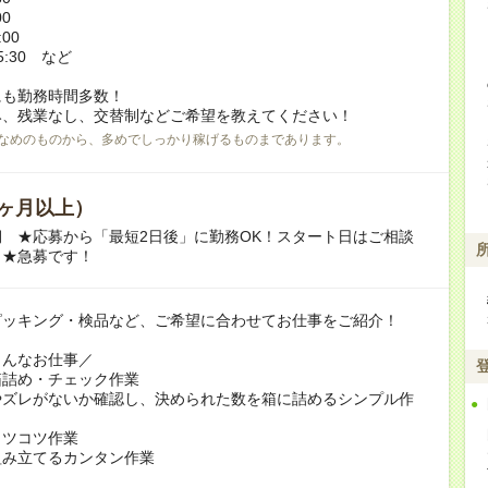
00
:00
5:30 など
にも勤務時間多数！
、残業なし、交替制などご希望を教えてください！
なめのものから、多めでしっかり稼げるものまであります。
ヶ月以上）
 ★応募から「最短2日後」に勤務OK！スタート日はご相談
。★急募です！
ピッキング・検品など、ご希望に合わせてお仕事をご紹介！
こんなお仕事／
箱詰め・チェック作業
やズレがないか確認し、決められた数を箱に詰めるシンプル作
コツコツ作業
組み立てるカンタン作業