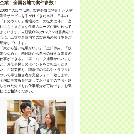
企業！全国各地で案件多数！
2003年の設立以来、製造分野に特化した人材
派遣サービスを手がけてきた当社。日本の
「ものづくり」現場のニーズ拡大に伴い、当
社にもさまざまな仕事のニーズが舞い込んで
きています。未経験OKのカンタン軽作業を中
心に、工場や倉庫内での製造系のお仕事をご
紹介しています。
「家から近い職場がいい」「土日休み」「残
業少なめ」「未経験から自分の好きな業界の
仕事ができる」「車・バイク通勤がいい」な
ど。お仕事探しのポイントをご相談くださ
い。ご就業後も、職場での悩みやトラブルに
ついて専任担当者が完全フォロー致します。
全国に事業所を開設しておりますのでお引越
しされた先でもお仕事紹介が可能です。お気
軽にご相談ください。