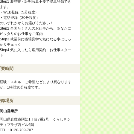
Step1 履歴書・証明写真不要で簡単登録でき
ます。
・WEB登録（5分程度）
・電話登録（20分程度）
のいずれかからお選びください！
Step2 全国たくさんのお仕事から、あなたに
ピッタリのお仕事をご案内
Step3 就業前に職場見学で気になる事はしっ
かりチェック！
Step4 気に入ったら雇用契約・お仕事スター
ト
所要時間
経験・スキル・ご希望などにより異なります
が、1時間30分程度です。
登録場所
岡山営業所
岡山県倉敷市阿知1丁目7番2号 くらしきシ
ティプラザ西ビル6階
TEL：0120-709-707