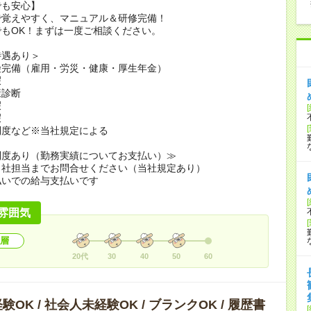
でも安心】
で覚えやすく、マニュアル＆研修完備！
もOK！まずは一度ご相談ください。
待遇あり＞
険完備（雇用・労災・健康・厚生年金）
暇
康診断
暇
暇
制度など※当社規定による
制度あり（勤務実績についてお支払い）≫
当社担当までお問合せください（当社規定あり）
払いでの給与支払いです
雰囲気
層
20代
30
40
50
60
OK / 社会人未経験OK / ブランクOK / 履歴書