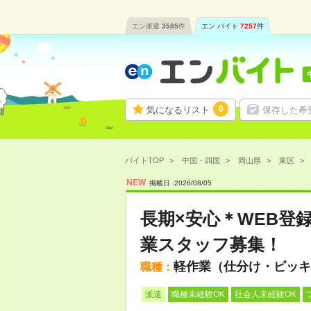
エン派遣
3585
件
エン バイト
7257
件
0
気になるリスト
保存した希
バイトTOP
中国・四国
岡山県
東区
NEW
掲載日 :
2026
/
08
/
05
長期×安心＊WEB登
業スタッフ募集！
軽作業（仕分け・ピッキ
職種：
派遣
職種未経験OK
社会人未経験OK