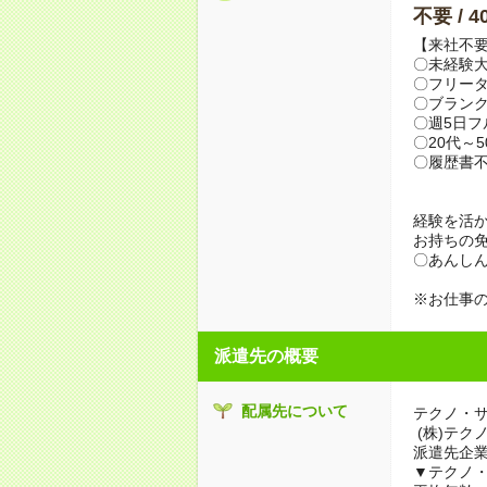
不要 / 
【来社不要
〇未経験
〇フリータ
〇ブランク
〇週5日
〇20代～
〇履歴書
経験を活
お持ちの
〇あんしん
※お仕事の
派遣先の概要
配属先について
テクノ・
(株)テク
派遣先企
▼テクノ