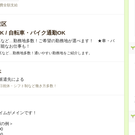
費全額支給
東区
K / 自転車・バイク通勤OK
区など…勤務地多数！ご希望の勤務地が選べます！ ★車・バ
可能なお仕事も！
区など…勤務地多数！通いやすい勤務地をご紹介します。
休
派遣先による
日祝休・シフト制など働き方多数！
イムがメインです！
間の例＞
00
30