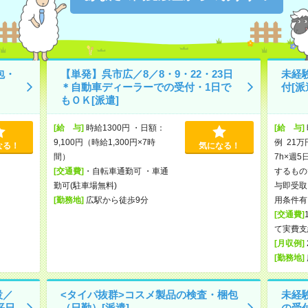
包・
【単発】呉市広／8／8・9・22・23日
未経
＊自動車ディーラーでの受付・1日で
付[派
もＯＫ[派遣]
[給 与]
時給1300円 ・日額：
[給 与]
9,100円（時給1,300円×7時
例 21万
なる！
気になる！
間）
7h×週5
[交通費]
・自転車通勤可 ・車通
するもの
勤可(駐車場無料)
与即受取
[勤務地]
広駅から徒歩9分
用条件有
[交通費]
て実費支
[月収例]
[勤務地]
設／
<タイパ抜群>コスメ製品の検査・梱包
未経
平日
（日勤）[派遣]
の受付