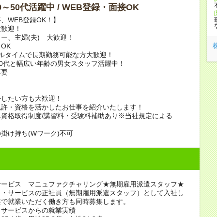
40～50代活躍中 / WEB登録・面接OK
、WEB登録OK！】
大歓迎！
ー、主婦(夫) 大歓迎！
OK
フルタイムで長期勤務可能な方大歓迎！
50代と幅広い年齢の男女スタッフ活躍中！
不要
かしたい方も大歓迎！
免許・資格を活かしたお仕事を紹介いたします！
資格取得制度/講習料・受験料補助あり※当社規定による
掛け持ち(Wワーク)不可
サービス マニュファクチャリング★無期雇用派遣スタッフ★
ノ・サービスの正社員（無期雇用派遣スタッフ）として入社し
業で就業いただく働き方も同時募集します。
・サービスからの就業実績