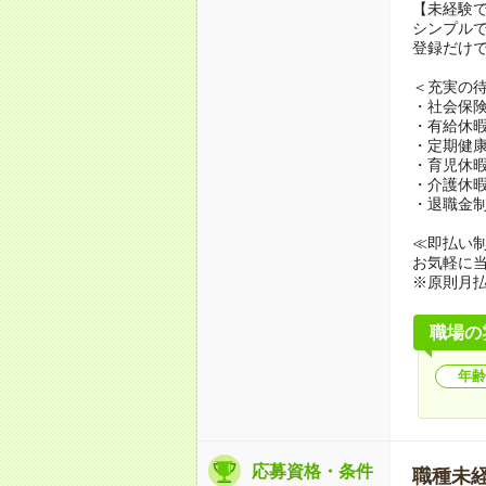
【未経験
シンプル
登録だけで
＜充実の
・社会保
・有給休
・定期健
・育児休
・介護休
・退職金
≪即払い
お気軽に
※原則月
職場の
年齢
応募資格・条件
職種未経験