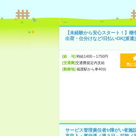
【未経験から安心スタート！】梱
出荷・仕分けなど/日払いOK[派遣]
[給 与]
時給1400～1750円
[交通費]
交通費規定内支給
気に
[勤務地]
福渡駅から車40分
サービス管理責任者✨障がい者施
高収入・厚待遇／週３日～可能／