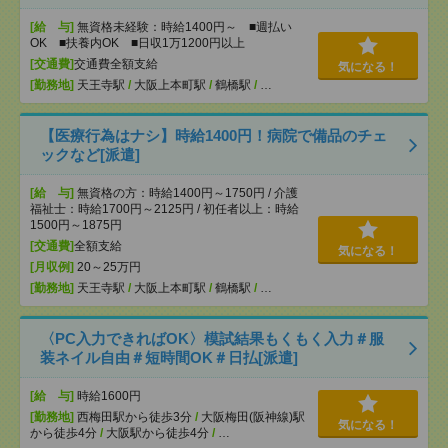
[給 与]
無資格未経験：時給1400円～ ■週払い
OK ■扶養内OK ■日収1万1200円以上
[交通費]
交通費全額支給
気になる！
[勤務地]
天王寺駅
/
大阪上本町駅
/
鶴橋駅
/
…
【医療行為はナシ】時給1400円！病院で備品のチェ
ックなど[派遣]
[給 与]
無資格の方：時給1400円～1750円 / 介護
福祉士：時給1700円～2125円 / 初任者以上：時給
1500円～1875円
[交通費]
全額支給
気になる！
[月収例]
20～25万円
[勤務地]
天王寺駅
/
大阪上本町駅
/
鶴橋駅
/
…
〈PC入力できればOK〉模試結果もくもく入力＃服
装ネイル自由＃短時間OK＃日払[派遣]
[給 与]
時給1600円
[勤務地]
西梅田駅から徒歩3分
/
大阪梅田(阪神線)駅
気になる！
から徒歩4分
/
大阪駅から徒歩4分
/
…