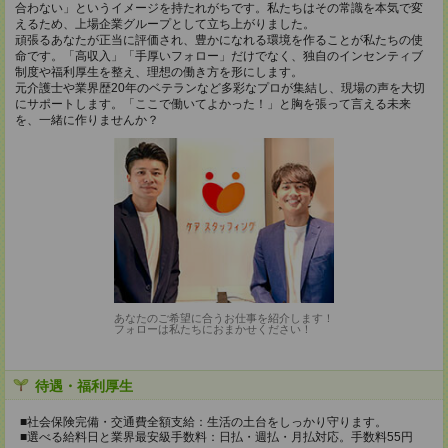
合わない」というイメージを持たれがちです。私たちはその常識を本気で変
えるため、上場企業グループとして立ち上がりました。
頑張るあなたが正当に評価され、豊かになれる環境を作ることが私たちの使
命です。「高収入」「手厚いフォロー」だけでなく、独自のインセンティブ
制度や福利厚生を整え、理想の働き方を形にします。
元介護士や業界歴20年のベテランなど多彩なプロが集結し、現場の声を大切
にサポートします。「ここで働いてよかった！」と胸を張って言える未来
を、一緒に作りませんか？
あなたのご希望に合うお仕事を紹介します！
フォローは私たちにおまかせください！
待遇・福利厚生
■社会保険完備・交通費全額支給：生活の土台をしっかり守ります。
■選べる給料日と業界最安級手数料：日払・週払・月払対応。手数料55円