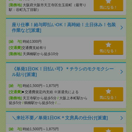
[勤務地]
大阪府大阪市天王寺区生玉前町（最寄り
気になる！
駅：谷町九丁目駅）
座り仕事！給与即払いOK！高時給！土日休み！包装
作業など[派遣]
[給 与]
時給1300円
[交通費]
交通費支給有り
気になる！
[勤務地]
天満橋駅から徒歩10分
《単発1日OK！日払い可》＊チラシのモクモクシー
ル貼り[派遣]
[給 与]
時給1,500円～1,875円
[交通費]
■ 交通費規定内支給 ※派遣先による
気になる！
[勤務地]
天王寺駅から徒歩5分
/
大阪上本町駅から
徒歩5分
/
鶴橋駅から徒歩5分
/
…
＼来社不要／単発1日OK＊文房具の仕分け[派遣]
[給 与]
時給1,500円～1,875円