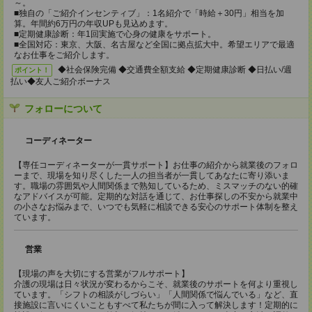
～。
■独自の「ご紹介インセンティブ」：1名紹介で「時給＋30円」相当を加
算。年間約6万円の年収UPも見込めます。
■定期健康診断：年1回実施で心身の健康をサポート。
■全国対応：東京、大阪、名古屋など全国に拠点拡大中。希望エリアで最適
なお仕事をご紹介します。
◆社会保険完備 ◆交通費全額支給 ◆定期健康診断 ◆日払い/週
ポイント！
払い◆友人ご紹介ボーナス
フォローについて
コーディネーター
【専任コーディネーターが一貫サポート】お仕事の紹介から就業後のフォロ
ーまで、現場を知り尽くした一人の担当者が一貫してあなたに寄り添いま
す。職場の雰囲気や人間関係まで熟知しているため、ミスマッチのない的確
なアドバイスが可能。定期的な対話を通じて、お仕事探しの不安から就業中
の小さなお悩みまで、いつでも気軽に相談できる安心のサポート体制を整え
ています。
営業
【現場の声を大切にする営業がフルサポート】
介護の現場は日々状況が変わるからこそ、就業後のサポートを何より重視し
ています。「シフトの相談がしづらい」「人間関係で悩んでいる」など、直
接施設に言いにくいこともすべて私たちが間に入って解決します！定期的に