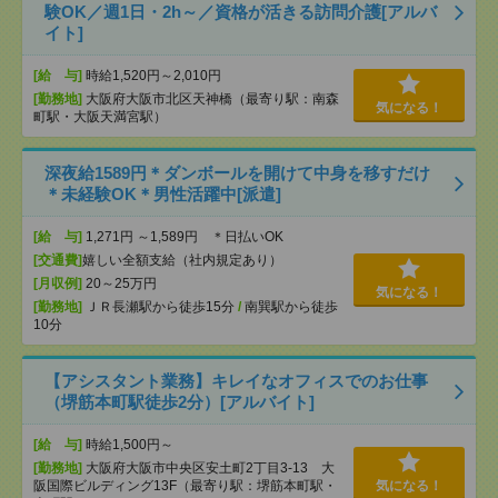
験OK／週1日・2h～／資格が活きる訪問介護[アルバ
イト]
[給 与]
時給1,520円～2,010円
[勤務地]
大阪府大阪市北区天神橋（最寄り駅：南森
気になる！
町駅・大阪天満宮駅）
深夜給1589円＊ダンボールを開けて中身を移すだけ
＊未経験OK＊男性活躍中[派遣]
[給 与]
1,271円 ～1,589円 ＊日払いOK
[交通費]
嬉しい全額支給（社内規定あり）
[月収例]
20～25万円
気になる！
[勤務地]
ＪＲ長瀬駅から徒歩15分
/
南巽駅から徒歩
10分
【アシスタント業務】キレイなオフィスでのお仕事
（堺筋本町駅徒歩2分）[アルバイト]
[給 与]
時給1,500円～
[勤務地]
大阪府大阪市中央区安土町2丁目3-13 大
阪国際ビルディング13F（最寄り駅：堺筋本町駅・
気になる！