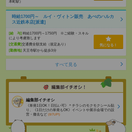
本町駅）
時給1700円～ ルイ・ヴィトン販売 あべのハルカ
ス近鉄本店[派遣]
[給 与]
時給1700円～1750円 ※ご経験・スキル
により考慮致します
[交通費]
交通費全額支給（規定あり）
気になる！
[勤務地]
天王寺駅から徒歩3分
すべて見る
編集部イチオシ
《単発1日OK！日払い可》＊チラシのモクモクシール貼
り、《1日だけの単発もOK》イベントや展示会場での設
営・撤去など
(8/7UP!)