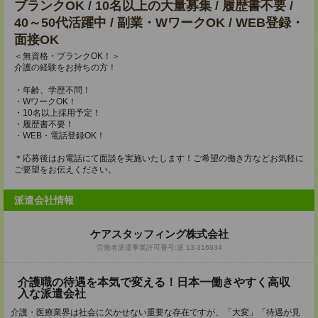
ブランクOK / 10名以上の大量募集 / 履歴書不要 /
40～50代活躍中 / 副業・WワークOK / WEB登録・
面接OK
＜無資格・ブランクOK！＞
介護の経験をお持ちの方！
・年齢、学歴不問！
・WワークOK！
・10名以上採用予定！
・履歴書不要！
・WEB・電話登録OK！
＊応募後はお電話にて面談を実施いたします！ご希望の働き方などお気軽に
ご要望をお伝えください。
派遣会社情報
ケアスタッフィング株式会社
労働者派遣事業許可番号:派 13-316934
介護職の待遇を本気で変える！日本一働きやすく高収
入な派遣会社
介護・医療業界は社会に欠かせない重要な存在ですが、「大変」「待遇が見