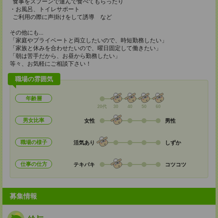
食事をスプーンで運んで食べてもらったり
・お風呂、トイレサポート
ご利用の際に声掛けをして誘導 など
その他にも...
「家庭やプライベートと両立したいので、時短勤務したい」
「家族と休みを合わせたいので、曜日固定して働きたい」
「朝は苦手だから、お昼から勤務したい」
等々、お気軽にご相談下さい！
職場の雰囲気
年齢層
20代
30
40
50
60
男女比率
女性
男性
職場の様子
活気あり
しずか
仕事の仕方
テキパキ
コツコツ
募集情報