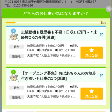
〒101-0034 東京都千代田区神田東紺屋町２８－１ VORT神田2 7F
TEL：0120-936-286
×
担当：担当者
どちらのお仕事が気になりますか？
1
/10
志望動機も履歴書も不要！日収1.1万円～＊未
応募ページへ
経験OKの介護[派遣]
無資格未経験：時給1400円～ ■週払
給与
いOK ■扶養内OK ■日収1万1200円
気になる！
電話応募
以上
天王寺駅 / 大阪上本町駅 / 鶴橋駅 / …
気になる!
勤務地
メール
LINE
で送る
で送る
【オープニング募集】おばあちゃんのお散歩
付き添いも仕事の1つ[派遣]
無資格未経験：時給1400円～ ■週払
シェア
ツイート
ブックマーク
給与
いOK ■扶養内OK ■日収1万1200円
以上
天王寺駅 / 大阪上本町駅 / 鶴橋駅 / …
気になる!
勤務地
あなたの閲覧履歴からの
おすすめ