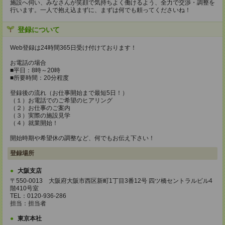
施設へ伺い、みなさんが笑顔で気持ちよく働けるよう、全力で交渉・調整を
行います。一人で抱え込まずに、まずは何でも頼ってくださいね！
登録について
Web登録は24時間365日受け付けております！
お電話の場合
■平日：8時～20時
■所要時間：20分程度
登録後の流れ（お仕事開始まで最短5日！）
（１）お電話でのご希望のヒアリング
（２）お仕事のご案内
（３）実際の施設見学
（４）就業開始！
開始時期や希望休の調整など、何でもお伝え下さい！
登録場所
大阪支店
〒550-0013 大阪府大阪市西区新町1丁目3番12号 四ツ橋セントラルビル4
階410号室
TEL：0120-936-286
担当：担当者
東京本社