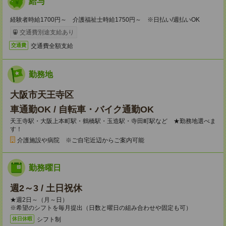
給与
経験者時給1700円～ 介護福祉士時給1750円～ ※日払い/週払いOK
交通費別途支給あり
交通費全額支給
交通費
勤務地
大阪市天王寺区
車通勤OK / 自転車・バイク通勤OK
天王寺駅・大阪上本町駅・鶴橋駅・玉造駅・寺田町駅など ★勤務地選べま
す！
介護施設や病院 ※ご自宅近辺からご案内可能
勤務曜日
週2～3 / 土日祝休
★週2日～（月～日）
※希望のシフトを毎月提出（日数と曜日の組み合わせや固定も可）
シフト制
休日休暇