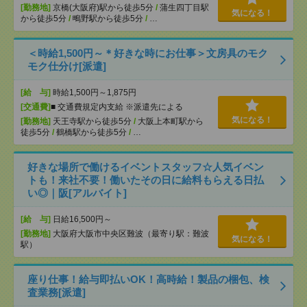
[勤務地]
京橋(大阪府)駅から徒歩5分
/
蒲生四丁目駅
気になる！
から徒歩5分
/
鴫野駅から徒歩5分
/
…
＜時給1,500円～＊好きな時にお仕事＞文房具のモク
モク仕分け[派遣]
[給 与]
時給1,500円～1,875円
[交通費]
■ 交通費規定内支給 ※派遣先による
気になる！
[勤務地]
天王寺駅から徒歩5分
/
大阪上本町駅から
徒歩5分
/
鶴橋駅から徒歩5分
/
…
好きな場所で働けるイベントスタッフ☆人気イベン
トも！来社不要！働いたその日に給料もらえる日払
い◎｜阪[アルバイト]
[給 与]
日給16,500円～
[勤務地]
大阪府大阪市中央区難波（最寄り駅：難波
気になる！
駅）
座り仕事！給与即払いOK！高時給！製品の梱包、検
査業務[派遣]