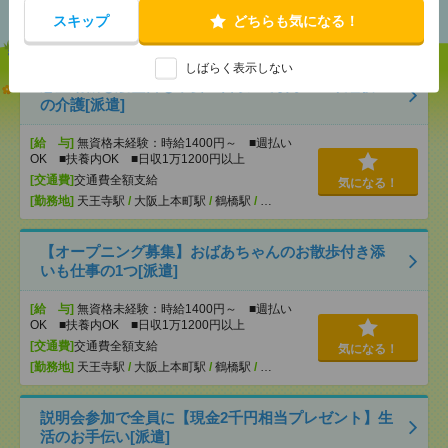
スキップ
どちらも気になる！
しばらく表示しない
志望動機も履歴書も不要！日収1.1万円～＊未経験OK
の介護[派遣]
[給 与]
無資格未経験：時給1400円～ ■週払い
OK ■扶養内OK ■日収1万1200円以上
[交通費]
交通費全額支給
気になる！
[勤務地]
天王寺駅
/
大阪上本町駅
/
鶴橋駅
/
…
【オープニング募集】おばあちゃんのお散歩付き添
いも仕事の1つ[派遣]
[給 与]
無資格未経験：時給1400円～ ■週払い
OK ■扶養内OK ■日収1万1200円以上
[交通費]
交通費全額支給
気になる！
[勤務地]
天王寺駅
/
大阪上本町駅
/
鶴橋駅
/
…
説明会参加で全員に【現金2千円相当プレゼント】生
活のお手伝い[派遣]