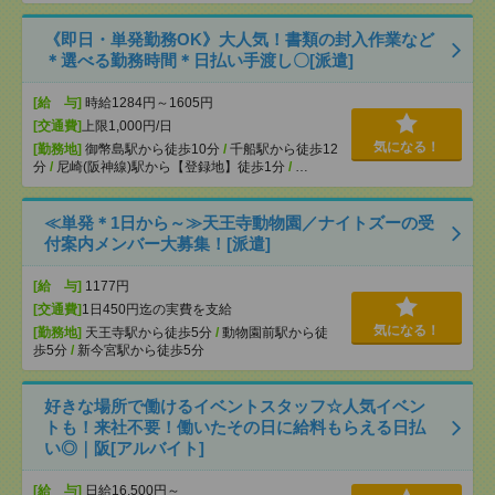
《即日・単発勤務OK》大人気！書類の封入作業など
＊選べる勤務時間＊日払い手渡し〇[派遣]
[給 与]
時給1284円～1605円
[交通費]
上限1,000円/日
気になる！
[勤務地]
御幣島駅から徒歩10分
/
千船駅から徒歩12
分
/
尼崎(阪神線)駅から【登録地】徒歩1分
/
…
≪単発＊1日から～≫天王寺動物園／ナイトズーの受
付案内メンバー大募集！[派遣]
[給 与]
1177円
[交通費]
1日450円迄の実費を支給
気になる！
[勤務地]
天王寺駅から徒歩5分
/
動物園前駅から徒
歩5分
/
新今宮駅から徒歩5分
好きな場所で働けるイベントスタッフ☆人気イベン
トも！来社不要！働いたその日に給料もらえる日払
い◎｜阪[アルバイト]
[給 与]
日給16,500円～