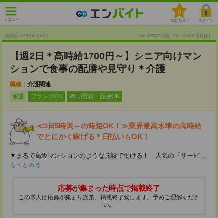
0
メニュー
気になる！
ログイン
掲載日 :2026
/
08
/
01
No.CRSF大阪_10・SNR【本社】
【週2日＊高時給1700円～】シニア向けマン
ションで食事の配膳や見守り＊介護
職種：
介護関連
派遣
ブランクOK
WEB登録・面接OK
≪1日5時間～の時短OK！≫業界最高水準の高時給
でとにかく稼げる＊日払いもOK！
▼まるで高級マンションのような施設で働ける！ 人気の「サービ
...
もっとみる
応募が集まった時点で掲載終了
この求人は応募が集まり次第、掲載終了致します。予めご理解くださ
い。