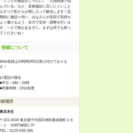
「シフトの相談がしづらい」「人間関係で悩
んでいる」など、直接施設に言いにくいこと
もすべて私たちが間に入って解決します！定
期的に施設へ伺い、みなさんが笑顔で気持ち
よく働けるよう、全力で交渉・調整を行いま
す。一人で抱え込まずに、まずは何でも頼っ
てくださいね！
登録について
Web登録は24時間365日受け付けておりま
す！
お電話の場合
■平日：8時～20時
■所要時間：20分程度
登録場所
東京本社
〒101-0034 東京都千代田区神田東紺屋町２８
－１ VORT神田2 7F
TEL：0120-936-286