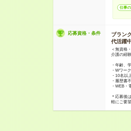
仕事の
応募資格・条件
ブランクO
代活躍中
＜無資格・
介護の経
・年齢、
・Wワーク
・10名以
・履歴書
・WEB・
＊応募後
軽にご要