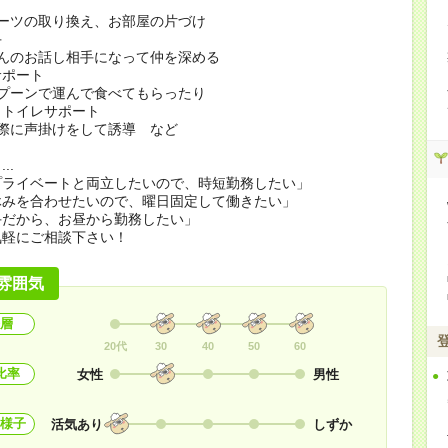
ーツの取り換え、お部屋の片づけ
手
んのお話し相手になって仲を深める
サポート
プーンで運んで食べてもらったり
、トイレサポート
際に声掛けをして誘導 など
..
プライベートと両立したいので、時短勤務したい」
休みを合わせたいので、曜日固定して働きたい」
手だから、お昼から勤務したい」
気軽にご相談下さい！
雰囲気
層
20代
30
40
50
60
比率
女性
男性
様子
活気あり
しずか