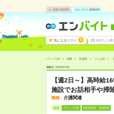
エン派遣
71573
件
エン バイト
82531
件
0
気になるリスト
保存した希
バイトTOP
関東
茨城県
つくば市
【
掲載日 :
2026
/
07
/
28
【週2日～】高時給1
施設でお話相手や掃
介護関連
職種：
派遣
ブランクOK
WEB登録・面接OK