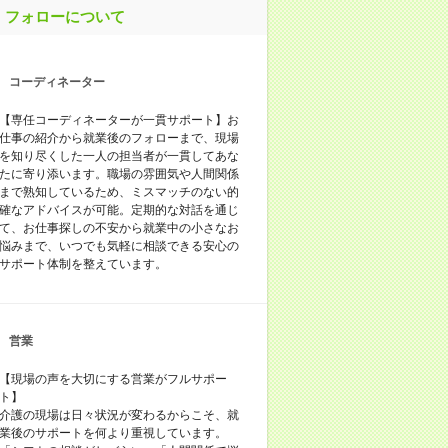
フォローについて
コーディネーター
【専任コーディネーターが一貫サポート】お
仕事の紹介から就業後のフォローまで、現場
を知り尽くした一人の担当者が一貫してあな
たに寄り添います。職場の雰囲気や人間関係
まで熟知しているため、ミスマッチのない的
確なアドバイスが可能。定期的な対話を通じ
て、お仕事探しの不安から就業中の小さなお
悩みまで、いつでも気軽に相談できる安心の
サポート体制を整えています。
営業
【現場の声を大切にする営業がフルサポー
ト】
介護の現場は日々状況が変わるからこそ、就
業後のサポートを何より重視しています。