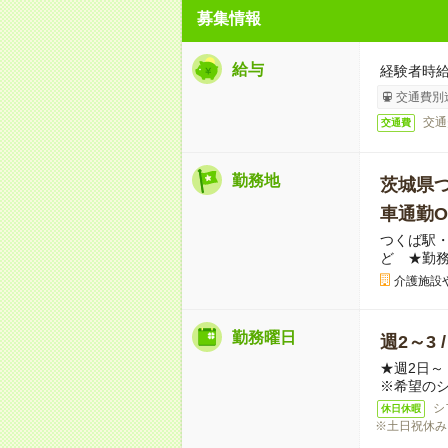
募集情報
給与
経験者時給
交通費別
交通
交通費
勤務地
茨城県
車通勤O
つくば駅・
ど ★勤
介護施設
勤務曜日
週2～3 
★週2日
※希望の
シ
休日休暇
※土日祝休み