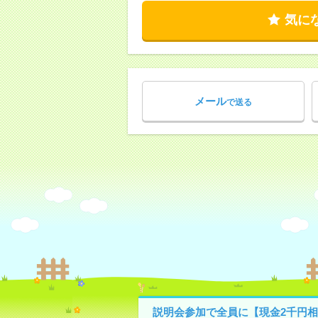
気に
メール
で送る
説明会参加で全員に【現金2千円相