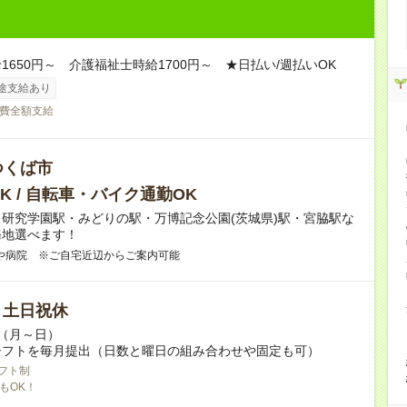
1650円～ 介護福祉士時給1700円～ ★日払い/週払いOK
途支給あり
費全額支給
つくば市
K / 自転車・バイク通勤OK
研究学園駅・みどりの駅・万博記念公園(茨城県)駅・宮脇駅な
務地選べます！
や病院 ※ご自宅近辺からご案内可能
/ 土日祝休
～（月～日）
シフトを毎月提出（日数と曜日の組み合わせや固定も可）
フト制
もOK！