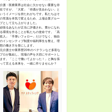
介護・医療業界は社会に欠かせない重要な存
在ですが、「大変」「待遇が見合わない」と
いうイメージを持たれがちです。私たちはそ
の常識を本気で変えるため、上場企業グルー
プとして立ち上がりました。
頑張るあなたが正当に評価され、豊かになれ
る環境を作ることが私たちの使命です。「高
収入」「手厚いフォロー」だけでなく、独自
のインセンティブ制度や福利厚生を整え、理
想の働き方を形にします。
元介護士や業界歴20年のベテランなど多彩な
プロが集結し、現場の声を大切にサポートし
ます。「ここで働いてよかった！」と胸を張
って言える未来を、一緒に作りませんか？