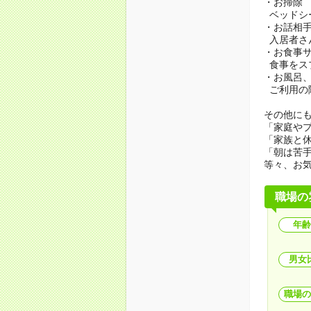
・お掃除
ベッドシ
・お話相
入居者さ
・お食事
食事をス
・お風呂
ご利用の
その他にも.
「家庭や
「家族と
「朝は苦
等々、お
職場の
年齢
男女
職場の