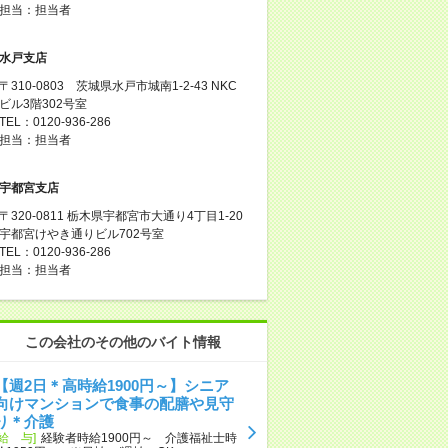
担当：担当者
水戸支店
〒310-0803 茨城県水戸市城南1-2-43 NKC
ビル3階302号室
TEL：0120-936-286
担当：担当者
宇都宮支店
〒320-0811 栃木県宇都宮市大通り4丁目1-20
宇都宮けやき通りビル702号室
TEL：0120-936-286
担当：担当者
この会社のその他のバイト情報
【週2日＊高時給1900円～】シニア
向けマンションで食事の配膳や見守
り＊介護
[給 与]
経験者時給1900円～ 介護福祉士時