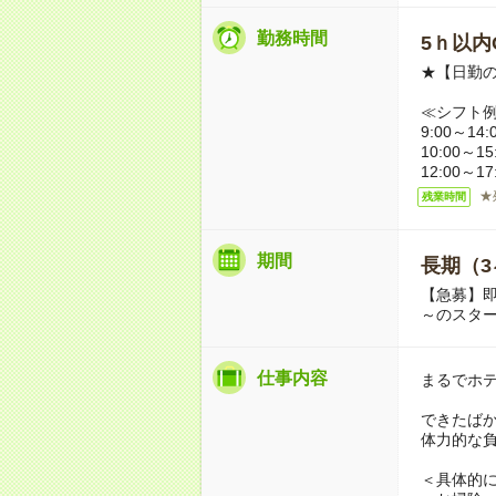
勤務時間
5ｈ以内O
★【日勤の
≪シフト
9:00～14:
10:00～15
12:00～1
★
残業時間
期間
長期（3
【急募】即
～のスタ
仕事内容
まるでホ
できたば
体力的な
＜具体的