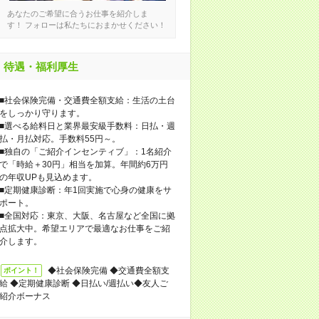
あなたのご希望に合うお仕事を紹介しま
す！ フォローは私たちにおまかせください！
待遇・福利厚生
■社会保険完備・交通費全額支給：生活の土台
をしっかり守ります。
■選べる給料日と業界最安級手数料：日払・週
払・月払対応。手数料55円～。
■独自の「ご紹介インセンティブ」：1名紹介
で「時給＋30円」相当を加算。年間約6万円
の年収UPも見込めます。
■定期健康診断：年1回実施で心身の健康をサ
ポート。
■全国対応：東京、大阪、名古屋など全国に拠
点拡大中。希望エリアで最適なお仕事をご紹
介します。
◆社会保険完備 ◆交通費全額支
ポイント！
給 ◆定期健康診断 ◆日払い/週払い◆友人ご
紹介ボーナス