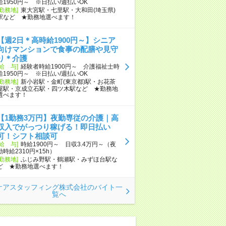
給1950円～ ※日払い/週払いOK
[勤務地]
東大宮駅・七里駅・大和田(埼玉県)
駅など ★勤務地選べます！
【週2日＊高時給1900円～】シニア
向けマンションで食事の配膳や見守
り＊介護
[給 与]
経験者時給1900円～ 介護福祉士時
給1950円～ ※日払い/週払いOK
[勤務地]
新小岩駅・金町(東京都)駅・お花茶
屋駅・京成立石駅・四ツ木駅など ★勤務地
選べます！
【1勤務3万円】夜勤専従の介護｜高
収入でがっつり稼げる！即日払い
可！シフト相談可
[給 与]
時給1900円～ 日収3.4万円～（夜
勤時給2310円×15h）
[勤務地]
ふじみ野駅・鶴瀬駅・みずほ台駅な
ど ★勤務地選べます！
ケアスタッフィング株式会社のバイト一
覧へ