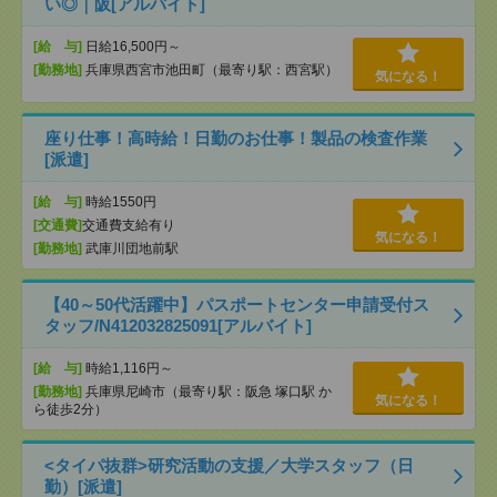
い◎｜阪[アルバイト]
[給 与]
日給16,500円～
[勤務地]
兵庫県西宮市池田町（最寄り駅：西宮駅）
気になる！
座り仕事！高時給！日勤のお仕事！製品の検査作業
[派遣]
[給 与]
時給1550円
[交通費]
交通費支給有り
気になる！
[勤務地]
武庫川団地前駅
【40～50代活躍中】パスポートセンター申請受付ス
タッフ/N412032825091[アルバイト]
[給 与]
時給1,116円～
[勤務地]
兵庫県尼崎市（最寄り駅：阪急 塚口駅 か
気になる！
ら徒歩2分）
<タイパ抜群>研究活動の支援／大学スタッフ（日
勤）[派遣]