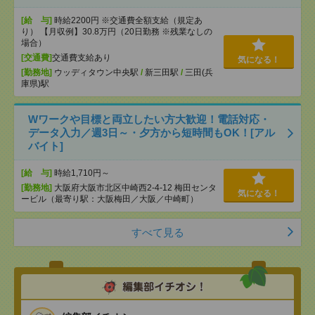
[給 与]
時給2200円 ※交通費全額支給（規定あ
り） 【月収例】30.8万円（20日勤務 ※残業なしの
場合）
[交通費]
交通費支給あり
気になる！
[勤務地]
ウッディタウン中央駅
/
新三田駅
/
三田(兵
庫県)駅
Wワークや目標と両立したい方大歓迎！電話対応・
データ入力／週3日～・夕方から短時間もOK！[アル
バイト]
[給 与]
時給1,710円～
[勤務地]
大阪府大阪市北区中崎西2-4-12 梅田センタ
気になる！
ービル（最寄り駅：大阪梅田／大阪／中崎町）
すべて見る