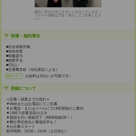
幅広い世代の方にサポートを行っています！
フォロー体制は万全！安心してご応募くださ
い♪
待遇・福利厚生
■社会保険完備
■有給休暇
■制服貸与
■残業手当
■日払い
■交通費支給（当社規定による）
お給料は日払いが可能です♩
ポイント！
登録について
≪応募～就業までの流れ≫
▼Webまたはお電話にてご応募
▼お電話・またはメールにてLINE登録のご案内
▼LINEで必要項目の入力
▼面談を行い登録完了（WEB登録OK！）
▼弊社専任担当と職場見学も！
▼お仕事スタート
受付時間：10:00～19:00（土日含む）