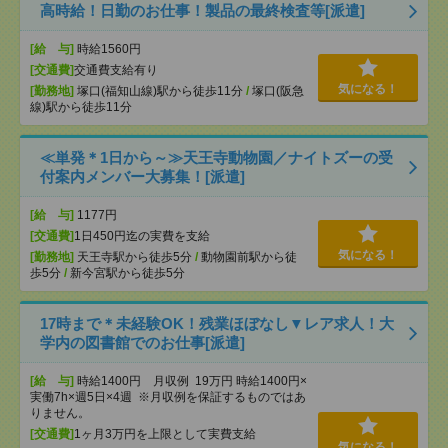
高時給！日勤のお仕事！製品の最終検査等[派遣]
[給 与]
時給1560円
[交通費]
交通費支給有り
気になる！
[勤務地]
塚口(福知山線)駅から徒歩11分
/
塚口(阪急
線)駅から徒歩11分
≪単発＊1日から～≫天王寺動物園／ナイトズーの受
付案内メンバー大募集！[派遣]
[給 与]
1177円
[交通費]
1日450円迄の実費を支給
気になる！
[勤務地]
天王寺駅から徒歩5分
/
動物園前駅から徒
歩5分
/
新今宮駅から徒歩5分
17時まで＊未経験OK！残業ほぼなし▼レア求人！大
学内の図書館でのお仕事[派遣]
[給 与]
時給1400円 月収例 19万円 時給1400円×
実働7h×週5日×4週 ※月収例を保証するものではあ
りません。
[交通費]
1ヶ月3万円を上限として実費支給
気になる！