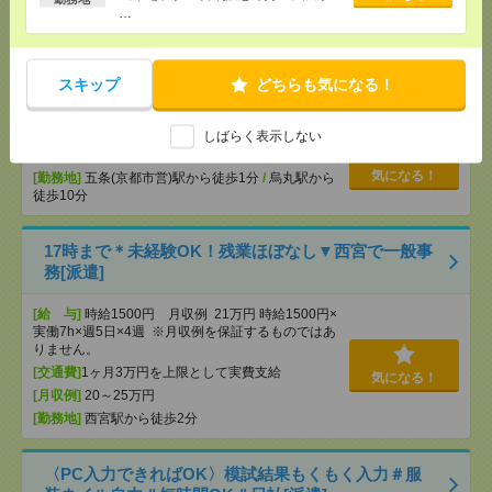
…
[勤務地]
武庫之荘駅
/
塚口(阪急線)駅
/
園田駅
/
…
《人気条件勢ぞろい！》週4日×10時×高時給！データ
スキップ
どちらも気になる！
入力！五条[派遣]
[給 与]
時給1500円
しばらく表示しない
[交通費]
全額支給
気になる！
[勤務地]
五条(京都市営)駅から徒歩1分
/
烏丸駅から
徒歩10分
17時まで＊未経験OK！残業ほぼなし▼西宮で一般事
務[派遣]
[給 与]
時給1500円 月収例 21万円 時給1500円×
実働7h×週5日×4週 ※月収例を保証するものではあ
りません。
[交通費]
1ヶ月3万円を上限として実費支給
気になる！
[月収例]
20～25万円
[勤務地]
西宮駅から徒歩2分
〈PC入力できればOK〉模試結果もくもく入力＃服