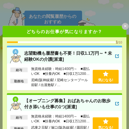
あなたの閲覧履歴からの
おすすめ
×
どちらのお仕事が気になりますか？
1
/10
志望動機も履歴書も不要！日収1.1万円～＊未経験OK
の介護[派遣]
志望動機も履歴書も不要！日収1.1万円～＊未
経験OKの介護[派遣]
[給 与]
無資格未経験：時給1400円～ ■週払い
OK ■扶養内OK ■日収1万1200円以上
無資格未経験：時給1400円～ ■週払
給与
いOK ■扶養内OK ■日収1万1200円
[交通費]
交通費全額支給
気になる！
以上
尼崎(阪神線)駅 / 尼崎センタープール
気になる!
[勤務地]
尼崎(阪神線)駅
/
尼崎センタープール前駅
/
勤務地
出屋敷駅
/
…
前駅 / 出屋敷駅 / …
【オープニング募集】おばあちゃんのお散歩付き添
【オープニング募集】おばあちゃんのお散歩
いも仕事の1つ[派遣]
付き添いも仕事の1つ[派遣]
[給 与]
無資格未経験：時給1400円～ ■週払い
無資格未経験：時給1400円～ ■週払
給与
OK ■扶養内OK ■日収1万1200円以上
いOK ■扶養内OK ■日収1万1200円
以上
[交通費]
交通費全額支給
気になる！
武庫之荘駅 / 塚口(阪急線)駅 / 園田駅 /
気になる!
勤務地