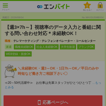
0
メニュー
気になる！
ログイン
掲載日 :2026
/
08
/
04
No.MAXSUSMB004
【週3×7h～】視聴率のデータ入力と番組に関
する問い合わせ対応＊未経験OK！
職種：
テレマーケティング・テレフォンオペレーター・コールセンター
派遣
職種未経験OK
社会人未経験OK
大学生歓迎
ブランクOK
WEB登録・面接OK
＼未経験OK・週3～OK・1日7h～OK／平日のみや
時短など働き方ご相談下さい〇
≪20～50代活躍中≫ お仕事は先輩スタッフがひとつひとつ丁
...もっ
とみる
応募ページへ