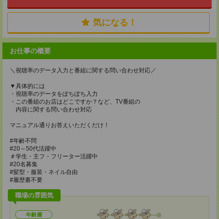
気になる！
お仕事の概要
＼視聴率のデータ入力と番組に関する問い合わせ対応／
▼具体的には
・視聴率のデータをぽちぽち入力
・この番組のお店はどこですか？など、TV番組の
内容に関する問い合わせ対応
マニュアル通りお答えいただくだけ！
#年齢不問
#20～50代活躍中
＃学生・主フ・フリーター活躍中
#20名募集
#髪型・服装・ネイル自由
#履歴書不要
職場の雰囲気
年齢層