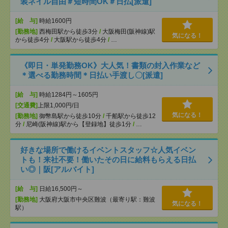
装ネイル自由＃短時間OK＃日払[派遣]
[給 与]
時給1600円
[勤務地]
西梅田駅から徒歩3分
/
大阪梅田(阪神線)駅
気になる！
から徒歩4分
/
大阪駅から徒歩4分
/
…
《即日・単発勤務OK》大人気！書類の封入作業など
＊選べる勤務時間＊日払い手渡し〇[派遣]
[給 与]
時給1284円～1605円
[交通費]
上限1,000円/日
気になる！
[勤務地]
御幣島駅から徒歩10分
/
千船駅から徒歩12
分
/
尼崎(阪神線)駅から【登録地】徒歩1分
/
…
好きな場所で働けるイベントスタッフ☆人気イベン
トも！来社不要！働いたその日に給料もらえる日払
い◎｜阪[アルバイト]
[給 与]
日給16,500円～
[勤務地]
大阪府大阪市中央区難波（最寄り駅：難波
気になる！
駅）