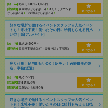
[給 与]
時給1,500円～1,875円
[勤務地]
泉佐野駅から徒歩5分
/
りんくうタウン駅
気になる！
から徒歩5分
/
日根野駅から徒歩5分
/
…
好きな場所で働けるイベントスタッフ☆人気イベン
トも！来社不要！働いたその日に給料もらえる日払
い◎｜阪[アルバイト]
[給 与]
日給16,500円～
[勤務地]
兵庫県宝塚市栄町（最寄り駅：宝塚駅）
気になる！
座り仕事！給与即払いOK！駅チカ！医療機器の製
造、事務[派遣]
[給 与]
時給1500円
[交通費]
交通費支給有り
気になる！
[勤務地]
宝塚駅から徒歩5分
好きな場所で働けるイベントスタッフ☆人気イベン
トも！来社不要！働いたその日に給料もらえる日払