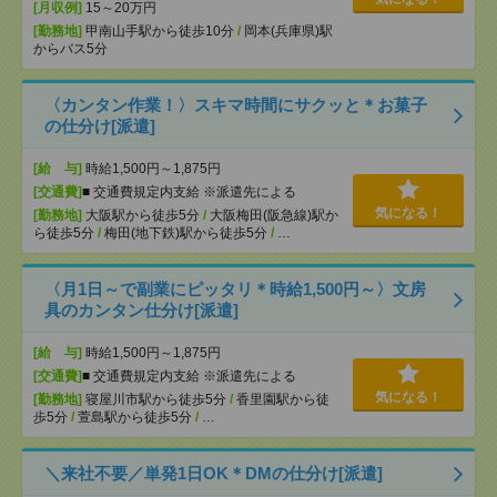
[月収例]
15～20万円
[勤務地]
甲南山手駅から徒歩10分
/
岡本(兵庫県)駅
からバス5分
〈カンタン作業！〉スキマ時間にサクッと＊お菓子
の仕分け[派遣]
[給 与]
時給1,500円～1,875円
[交通費]
■ 交通費規定内支給 ※派遣先による
気になる！
[勤務地]
大阪駅から徒歩5分
/
大阪梅田(阪急線)駅か
ら徒歩5分
/
梅田(地下鉄)駅から徒歩5分
/
…
〈月1日～で副業にピッタリ＊時給1,500円～〉文房
具のカンタン仕分け[派遣]
[給 与]
時給1,500円～1,875円
[交通費]
■ 交通費規定内支給 ※派遣先による
気になる！
[勤務地]
寝屋川市駅から徒歩5分
/
香里園駅から徒
歩5分
/
萱島駅から徒歩5分
/
…
＼来社不要／単発1日OK＊DMの仕分け[派遣]