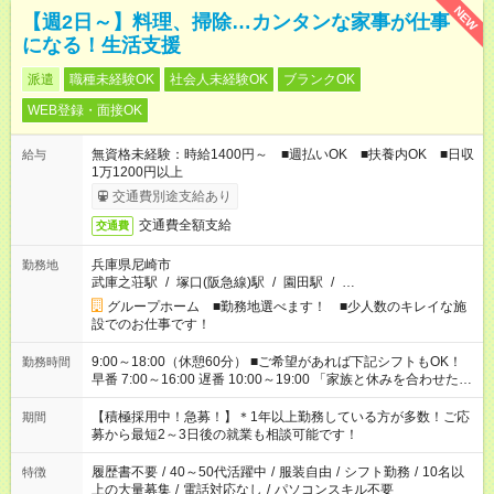
NEW
【週2日～】料理、掃除…カンタンな家事が仕事
になる！生活支援
派遣
職種未経験OK
社会人未経験OK
ブランクOK
WEB登録・面接OK
無資格未経験：時給1400円～ ■週払いOK ■扶養内OK ■日収
給与
1万1200円以上
交通費別途支給あり
交通費全額支給
交通費
兵庫県尼崎市
勤務地
武庫之荘駅
/
塚口(阪急線)駅
/
園田駅
/
…
グループホーム ■勤務地選べます！ ■少人数のキレイな施
設でのお仕事です！
9:00～18:00（休憩60分） ■ご希望があれば下記シフトもOK！
勤務時間
早番 7:00～16:00 遅番 10:00～19:00 「家族と休みを合わせた
い」 「余裕を持って夕飯の準備がしたい」 「できれば残業はし
たくない」 など、ご希望を教えてくださいね。 ※Wワーク希望
【積極採用中！急募！】＊1年以上勤務している方が多数！ご応
期間
の方へ 今ご覧のお仕事で希望する勤務時間と、もう1つのお仕事
募から最短2～3日後の就業も相談可能です！
の勤務時間。 合計で週40時間を超える場合は応募できません。
履歴書不要
/
40～50代活躍中
/
服装自由
/
シフト勤務
/
10名以
特徴
上の大量募集
/
電話対応なし
/
パソコンスキル不要