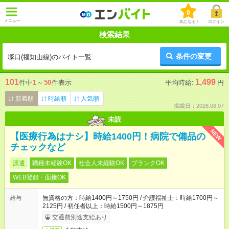
0
メニュー
気になる！
ログイン
検索結果
条件の変更
塚口(福知山線)のバイト一覧
101
1,499
件中
1
～
50
件表示
平均時給:
円
新着順
時給順
人気順
掲載日：2026.08.07
未読
NEW
【医療行為はナシ】時給1400円！病院で備品の
チェックなど
派遣
職種未経験OK
社会人未経験OK
ブランクOK
WEB登録・面接OK
無資格の方：時給1400円～1750円 / 介護福祉士：時給1700円～
給与
2125円 / 初任者以上：時給1500円～1875円
交通費別途支給あり