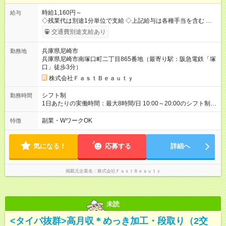
時給1,160円～
給与
◇残業代は別途1分単位で支給 ◇上記給与は各種手当を含む ◇毎
月インセンティブポイント付与 ・店舗売上や入客人数などに応
交通費別途支給あり
じてインセンティブポイントを付与 ・ポイントは6ヶ月に一度引
き出し可能 ◇半年に1回の昇給制度（3人に1人以上が昇給） ◇管
兵庫県尼崎市
勤務地
理美容師手当あり 研修期間6ヶ月間は以下給与のみ変更あり 時
兵庫県尼崎市南塚口町二丁目865番地（最寄り駅：阪急電鉄「塚
給1120円 ※交通費支給（全額支給） ※給与に関しては2025年度
口」徒歩3分）
の最低賃金を反映済み ※各都道府県の施行月より適応、入社時
期によっては変動の可能性あり 詳細は、採用担当へお問い合わ
株式会社ＦａｓｔＢｅａｕｔｙ
せください 【試用期間】試用期間なし
シフト制
勤務時間
1日あたりの実働時間：最大8時間/日 10:00～20:00のシフト制
週2日～、1日5時間～OK シフトはご希望を伺いながら相談のう
え決定します 扶養内勤務・ダブルワークOK
副業・WワークOK
特徴
気になる！
応募する
詳細へ
掲載元企業名
株式会社ＦａｓｔＢｅａｕｔｙ
未読
<タイパ抜群>高月収＊めっき加工・段取り（2交