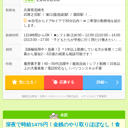
兵庫県尼崎市
勤務地
武庫之荘駅
/
塚口(阪急線)駅
/
園田駅
/
…
≪自宅からドアtoドアで30分以内！≫ご希望の勤務地を紹介
します。
1日4時間からOK！ ■シフト例 (1)8:00～12:00 (2)10:00～14:00
勤務時間
(3)13:00～17:00 「子どもたちが学校に行く間だけ働きたい」
「余裕を持って夕飯の準備がしたい」 「午前中は働いて、午後
はプライベートの時間にしたい」 など、ご希望を教えてくださ
【積極採用中！急募！】＊1年以上勤務している方が多数！ご応
期間
いね。 ※Wワーク希望の方へ 今ご覧のお仕事で希望する勤務時
募から最短2～3日後の就業も相談可能です！
間と、もう1つのお仕事の勤務時間。 合計で週40時間を超える
場合は応募できません。
履歴書不要
/
40～50代活躍中
/
服装自由
/
シフト勤務
/
10名以
特徴
上の大量募集
/
電話対応なし
/
パソコンスキル不要
気になる！
応募する
詳細へ
掲載元企業名
日研トータルソーシング株式会社 メディカルケア事業部
未読
深夜で時給1475円！金銭のやり取りほぼなし！食