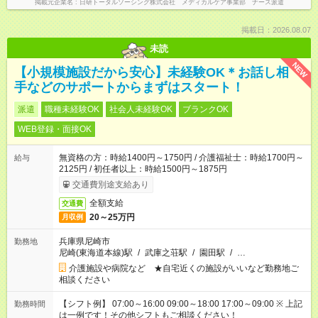
掲載元企業名
日研トータルソーシング株式会社 メディカルケア事業部 ナース派遣
掲載日：2026.08.07
未読
NEW
【小規模施設だから安心】未経験OK＊お話し相
手などのサポートからまずはスタート！
派遣
職種未経験OK
社会人未経験OK
ブランクOK
WEB登録・面接OK
無資格の方：時給1400円～1750円 / 介護福祉士：時給1700円～
給与
2125円 / 初任者以上：時給1500円～1875円
交通費別途支給あり
全額支給
交通費
20～25万円
月収例
兵庫県尼崎市
勤務地
尼崎(東海道本線)駅
/
武庫之荘駅
/
園田駅
/
…
介護施設や病院など ★自宅近くの施設がいいなど勤務地ご
相談ください
【シフト例】 07:00～16:00 09:00～18:00 17:00～09:00 ※ 上記
勤務時間
は一例です！その他シフトもご相談ください！