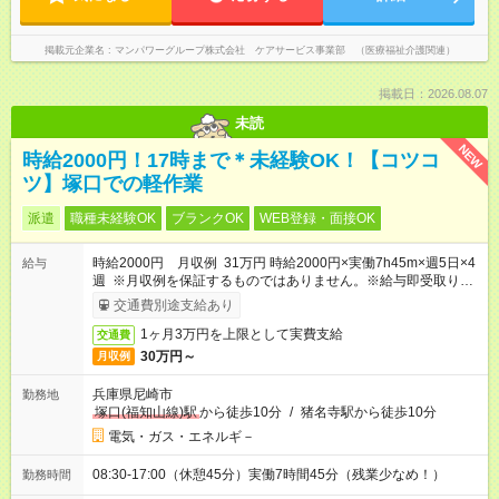
掲載元企業名
マンパワーグループ株式会社 ケアサービス事業部 （医療福祉介護関連）
掲載日：2026.08.07
未読
NEW
時給2000円！17時まで＊未経験OK！【コツコ
ツ】塚口での軽作業
派遣
職種未経験OK
ブランクOK
WEB登録・面接OK
時給2000円 月収例 31万円 時給2000円×実働7h45m×週5日×4
給与
週 ※月収例を保証するものではありません。※給与即受取りサ
ービス利用可（利用条件有）
交通費別途支給あり
1ヶ月3万円を上限として実費支給
交通費
30万円～
月収例
兵庫県尼崎市
勤務地
塚口(福知山線)駅
から徒歩10分
/
猪名寺駅から徒歩10分
電気・ガス・エネルギ－
08:30-17:00（休憩45分）実働7時間45分（残業少なめ！）
勤務時間