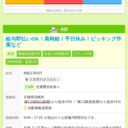
掲載元企業名
株式会社すき家
未読
給与即払いOK！高時給！平日休み！ピッキング作
業など
派遣
職種未経験OK
社会人未経験OK
ブランクOK
WEB登録・面接OK
時給1350円
給与
交通費別途支給あり
交通費支給有り
交通費
兵庫県尼崎市
勤務地
塚口(福知山線)駅
から徒歩15分
/
塚口(阪急線)駅から徒歩15分
自動車輸送関係
9:00～17:25 ※表記のうち実働7時間25分です。
勤務時間