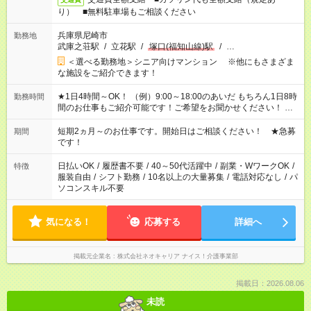
り） ■無料駐車場もご相談ください
兵庫県尼崎市
勤務地
武庫之荘駅
/
立花駅
/
塚口(福知山線)駅
/
…
＜選べる勤務地＞シニア向けマンション ※他にもさまざま
な施設をご紹介できます！
★1日4時間～OK！ （例）9:00～18:00のあいだ もちろん1日8時
勤務時間
間のお仕事もご紹介可能です！ご希望をお聞かせください！ ★
家庭の都合でお休みが必要な場合も遠慮なくご相談ください。
※週最低15時間以上の勤務が必要です
短期2ヵ月～のお仕事です。開始日はご相談ください！ ★急募
期間
です！
日払いOK
/
履歴書不要
/
40～50代活躍中
/
副業・WワークOK
/
特徴
服装自由
/
シフト勤務
/
10名以上の大量募集
/
電話対応なし
/
パ
ソコンスキル不要
気になる！
応募する
詳細へ
掲載元企業名
株式会社ネオキャリア ナイス！介護事業部
掲載日：2026.08.06
未読