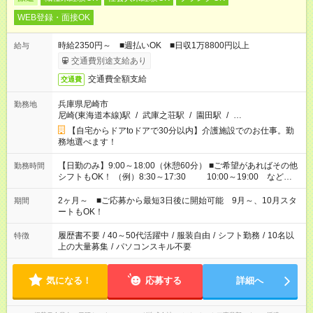
WEB登録・面接OK
時給2350円～ ■週払いOK ■日収1万8800円以上
給与
交通費別途支給あり
交通費全額支給
交通費
兵庫県尼崎市
勤務地
尼崎(東海道本線)駅
/
武庫之荘駅
/
園田駅
/
…
【自宅からドアtoドアで30分以内】介護施設でのお仕事。勤
務地選べます！
【日勤のみ】9:00～18:00（休憩60分） ■ご希望があればその他
勤務時間
シフトもOK！ （例）8:30～17:30 10:00～19:00 など
「家族とお休みを合わせたい」 「できれば残業はしたくない」
など、あなたのご希望に沿ったお仕事をご紹介します！ ※Wワ
2ヶ月～ ■ご応募から最短3日後に開始可能 9月～、10月スタ
期間
ーク希望の方へ 今ご覧のお仕事で希望する勤務時間と、もう1つ
ートもOK！
のお仕事の勤務時間。 合計で週40時間を超える場合は応募でき
ません
履歴書不要
/
40～50代活躍中
/
服装自由
/
シフト勤務
/
10名以
特徴
上の大量募集
/
パソコンスキル不要
気になる！
応募する
詳細へ