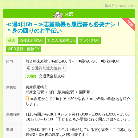
掲載日：2026.08.07
未読
NEW
≪週4日5h～≫志望動機も履歴書も必要ナシ！
＊身の回りのお手伝い
派遣
職種未経験OK
社会人未経験OK
ブランクOK
WEB登録・面接OK
無資格未経験：時給1400円～ ■週払いOK ■扶養内OK
給与
交通費別途支給あり
交通費全額支給
交通費
兵庫県尼崎市
勤務地
武庫之荘駅
/
塚口(阪急線)駅
/
園田駅
/
…
≪自宅からドアtoドアで30分以内！≫ご希望の勤務地を紹介
します。
1日5時間からOK！ ■シフト例 (1)8:00～13:00 (2)10:00～15:00
勤務時間
(3)12:00～17:00 「子どもたちが学校に行く間だけ働きたい」
「余裕を持って夕飯の準備がしたい」 「午前中は働いて、午後
はプライベートの時間にしたい」 など、ご希望を教えてくださ
【積極採用中！】＊1年以上勤務している方が多数！ご応募から
期間
いね。 ※Wワーク希望の方へ 今ご覧のお仕事で希望する勤務時
最短2～3日後の就業も相談可能です！