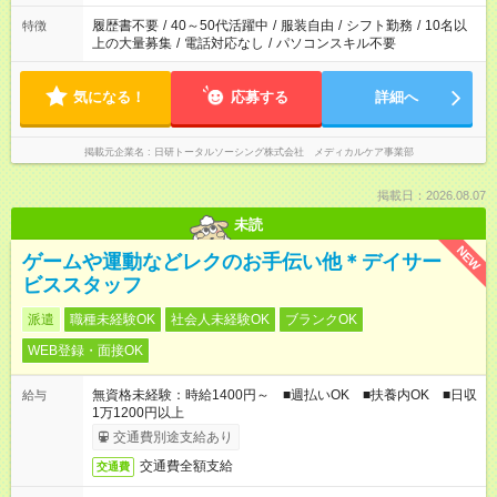
間と、もう1つのお仕事の勤務時間。 合計で週40時間を超える
場合は応募できません。
履歴書不要
/
40～50代活躍中
/
服装自由
/
シフト勤務
/
10名以
特徴
上の大量募集
/
電話対応なし
/
パソコンスキル不要
気になる！
応募する
詳細へ
掲載元企業名
日研トータルソーシング株式会社 メディカルケア事業部
掲載日：2026.08.07
未読
NEW
ゲームや運動などレクのお手伝い他＊デイサー
ビススタッフ
派遣
職種未経験OK
社会人未経験OK
ブランクOK
WEB登録・面接OK
無資格未経験：時給1400円～ ■週払いOK ■扶養内OK ■日収
給与
1万1200円以上
交通費別途支給あり
交通費全額支給
交通費