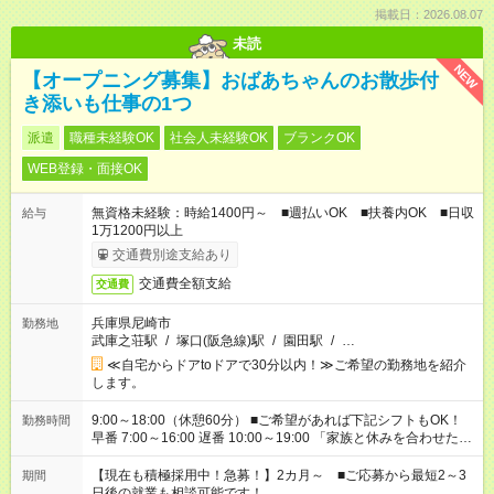
掲載日：2026.08.07
未読
NEW
【オープニング募集】おばあちゃんのお散歩付
き添いも仕事の1つ
派遣
職種未経験OK
社会人未経験OK
ブランクOK
WEB登録・面接OK
無資格未経験：時給1400円～ ■週払いOK ■扶養内OK ■日収
給与
1万1200円以上
交通費別途支給あり
交通費全額支給
交通費
兵庫県尼崎市
勤務地
武庫之荘駅
/
塚口(阪急線)駅
/
園田駅
/
…
≪自宅からドアtoドアで30分以内！≫ご希望の勤務地を紹介
します。
9:00～18:00（休憩60分） ■ご希望があれば下記シフトもOK！
勤務時間
早番 7:00～16:00 遅番 10:00～19:00 「家族と休みを合わせた
い」 「余裕を持って夕飯の準備がしたい」 「できれば残業はし
たくない」 など、ご希望を教えてくださいね。 ※Wワーク希望
【現在も積極採用中！急募！】2カ月～ ■ご応募から最短2～3
期間
の方へ 今ご覧のお仕事で希望する勤務時間と、もう1つのお仕事
日後の就業も相談可能です！