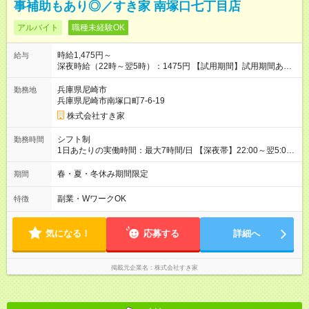
事補助もあり◎／すき家 南塚口七丁目店
アルバイト
職種未経験OK
時給1,475円～
給与
深夜時給（22時～翌5時）：1475円 【試用期間】試用期間あり
試用期間の長さ：1ヶ月 雇用形態、給与は本採用時と同じです。
試用期間の実態は30日（※条件変更なし）ですが、切り上げで
兵庫県尼崎市
勤務地
一ヶ月とさせていただきます。 研修制度あり：15時間(研修中も
兵庫県尼崎市南塚口町7-6-19
同時給）
株式会社すき家
シフト制
勤務時間
1日あたりの実働時間：最大7時間/日 【深夜帯】22:00～翌5:00
週2日～・1日2h～OK◎ ※22:00から翌5:00までは18歳以上の方
のみ勤務可能です（18歳未満の深夜業務禁止のため） ★深夜で
春・夏・冬休み期間限定
期間
も安心して働けます★ すき家では、ワンオペを禁止していま
す。 必ず、2名以上での勤務を行いますので、安心して働けま
副業・WワークOK
特徴
す。
気になる！
応募する
詳細へ
掲載元企業名
株式会社すき家