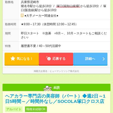
兵庫県尼崎市
勤務地
猪名寺駅から徒歩18分
/
塚口(福知山線)駅
から徒歩19分
/
塚
口(阪急線)駅から徒歩19分
●大手メーカー関連会社●
★9:00～17:30（休憩時間 12:00～12:45）
勤務時間
即日スタート ※急募 ○9月～、10月～スタートもご相談くだ
期間
さい♪
履歴書不要
/
40～50代活躍中
特徴
気になる！
応募する
詳細へ
掲載元企業名
ヒューマンリソシア株式会社
未読
ヘアカラー専門店の美容師（パート）◆週2日～1
日5時間～／時間外なし／SOCOLA塚口クロス店
アルバイト
職種未経験OK