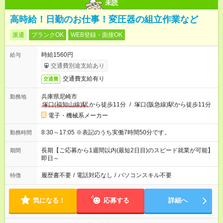
未読
高時給！日勤のお仕事！変圧器の組立作業など
派遣
ブランクOK
WEB登録・面接OK
時給1560円
給与
交通費別途支給あり
交通費支給有り
交通費
兵庫県尼崎市
勤務地
塚口(福知山線)駅
から徒歩11分
/
塚口(阪急線)駅から徒歩11分
電子・機械系メーカー
8:30～17:05 ※表記のうち実働7時間50分です。
勤務時間
長期【ご応募から1週間以内(最短2日目)のスピード就業が可能】
期間
即日～
履歴書不要
/
電話対応なし
/
パソコンスキル不要
特徴
気になる！
応募する
詳細へ