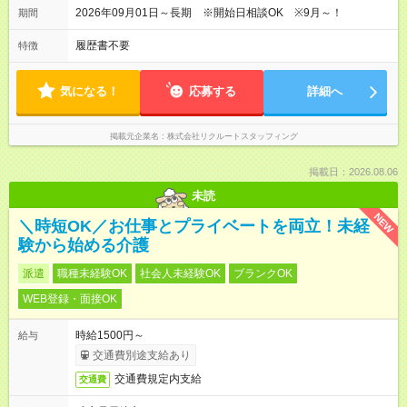
2026年09月01日～長期 ※開始日相談OK ※9月～！
期間
履歴書不要
特徴
気になる！
応募する
詳細へ
掲載元企業名
株式会社リクルートスタッフィング
掲載日：2026.08.06
未読
NEW
＼時短OK／お仕事とプライベートを両立！未経
験から始める介護
派遣
職種未経験OK
社会人未経験OK
ブランクOK
WEB登録・面接OK
時給1500円～
給与
交通費別途支給あり
交通費規定内支給
交通費