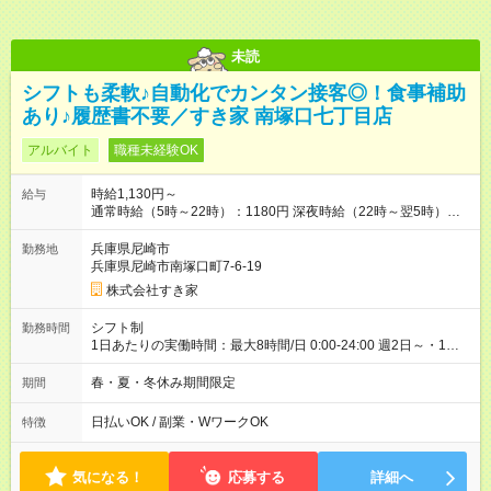
未読
シフトも柔軟♪自動化でカンタン接客◎！食事補助
あり♪履歴書不要／すき家 南塚口七丁目店
アルバイト
職種未経験OK
時給1,130円～
給与
通常時給（5時～22時）：1180円 深夜時給（22時～翌5時）：
1475円 高校生時給：1130円 【特別手当】早朝手当（5：00-9：
00）時給+150円 【試用期間】試用期間あり 試用期間の長さ：1
兵庫県尼崎市
勤務地
ヶ月 雇用形態、給与は本採用時と同じです。 試用期間の実態は
兵庫県尼崎市南塚口町7-6-19
30日（※条件変更なし）ですが、切り上げで一ヶ月とさせてい
株式会社すき家
ただきます。 研修制度あり：15時間(研修中も同時給）
シフト制
勤務時間
1日あたりの実働時間：最大8時間/日 0:00-24:00 週2日～・1日
2h～OK ＜シフト例＞ 〇朝帯 5:00-9:00 〇昼帯 9:00-14:00 〇午
後帯 14:00-18:00 〇夜帯 18:00-22:00 〇深夜帯 22:00-翌5:00 基
春・夏・冬休み期間限定
期間
本は固定シフトですが家庭の都合などイレギュラーには対応し
ます♪
日払いOK / 副業・WワークOK
特徴
気になる！
応募する
詳細へ