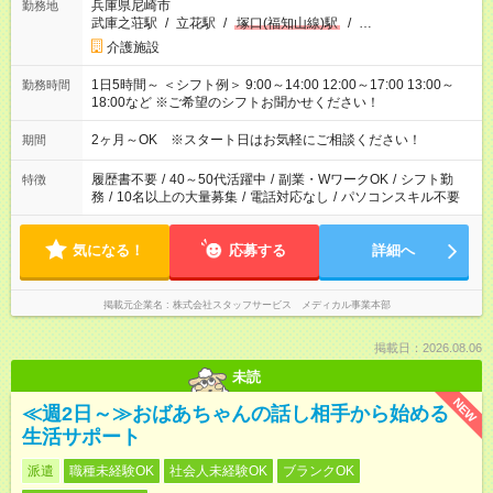
兵庫県尼崎市
勤務地
武庫之荘駅
/
立花駅
/
塚口(福知山線)駅
/
…
介護施設
1日5時間～ ＜シフト例＞ 9:00～14:00 12:00～17:00 13:00～
勤務時間
18:00など ※ご希望のシフトお聞かせください！
2ヶ月～OK ※スタート日はお気軽にご相談ください！
期間
履歴書不要
/
40～50代活躍中
/
副業・WワークOK
/
シフト勤
特徴
務
/
10名以上の大量募集
/
電話対応なし
/
パソコンスキル不要
気になる！
応募する
詳細へ
掲載元企業名
株式会社スタッフサービス メディカル事業本部
掲載日：2026.08.06
未読
NEW
≪週2日～≫おばあちゃんの話し相手から始める
生活サポート
派遣
職種未経験OK
社会人未経験OK
ブランクOK