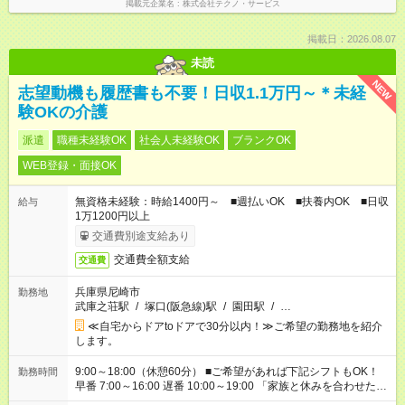
掲載元企業名
株式会社テクノ・サービス
掲載日：2026.08.07
未読
NEW
志望動機も履歴書も不要！日収1.1万円～＊未経
験OKの介護
派遣
職種未経験OK
社会人未経験OK
ブランクOK
WEB登録・面接OK
無資格未経験：時給1400円～ ■週払いOK ■扶養内OK ■日収
給与
1万1200円以上
交通費別途支給あり
交通費全額支給
交通費
兵庫県尼崎市
勤務地
武庫之荘駅
/
塚口(阪急線)駅
/
園田駅
/
…
≪自宅からドアtoドアで30分以内！≫ご希望の勤務地を紹介
します。
9:00～18:00（休憩60分） ■ご希望があれば下記シフトもOK！
勤務時間
早番 7:00～16:00 遅番 10:00～19:00 「家族と休みを合わせた
い」 「余裕を持って夕飯の準備がしたい」 「できれば残業はし