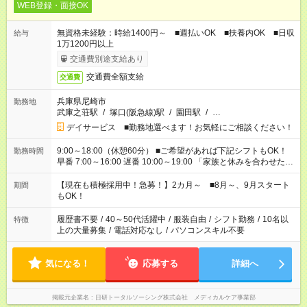
WEB登録・面接OK
無資格未経験：時給1400円～ ■週払いOK ■扶養内OK ■日収
給与
1万1200円以上
交通費別途支給あり
交通費全額支給
交通費
兵庫県尼崎市
勤務地
武庫之荘駅
/
塚口(阪急線)駅
/
園田駅
/
…
デイサービス ■勤務地選べます！お気軽にご相談ください！
9:00～18:00（休憩60分） ■ご希望があれば下記シフトもOK！
勤務時間
早番 7:00～16:00 遅番 10:00～19:00 「家族と休みを合わせた
い」 「余裕を持って夕飯の準備がしたい」 「できれば残業はし
たくない」 など、ご希望を教えてくださいね。 ※Wワーク希望
【現在も積極採用中！急募！】2カ月～ ■8月～、9月スタート
期間
の方へ 今ご覧のお仕事で希望する勤務時間と、もう1つのお仕事
もOK！
の勤務時間。 合計で週40時間を超える場合は応募できません。
履歴書不要
/
40～50代活躍中
/
服装自由
/
シフト勤務
/
10名以
特徴
上の大量募集
/
電話対応なし
/
パソコンスキル不要
気になる！
応募する
詳細へ
掲載元企業名
日研トータルソーシング株式会社 メディカルケア事業部