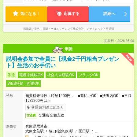
気になる！
応募する
詳細へ
掲載元企業名
日研トータルソーシング株式会社 メディカルケア事業部
掲載日：2026.08.06
未読
NEW
説明会参加で全員に【現金2千円相当プレゼン
ト】生活のお手伝い
派遣
職種未経験OK
社会人未経験OK
ブランクOK
WEB登録・面接OK
無資格未経験：時給1400円～ ■週払いOK ■扶養内OK ■日収
給与
1万1200円以上
交通費別途支給あり
交通費全額支給
交通費
兵庫県尼崎市
勤務地
武庫之荘駅
/
塚口(阪急線)駅
/
園田駅
/
…