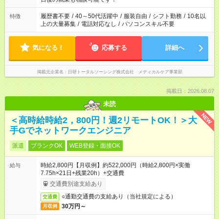
の勤務時間。 合計で週40時間を超える場合は応募できません。
履歴書不要
/
40～50代活躍中
/
服装自由
/
シフト勤務
/
10名以
特徴
上の大量募集
/
電話対応なし
/
パソコンスキル不要
気になる！
応募する
詳細へ
掲載元企業名
日研トータルソーシング株式会社 メディカルケア事業部
掲載日：2026.08.07
未読
NEW
＜高時給時給2，800円！週2リモートOK！＞大
手Gでネットワークエンジニア
派遣
ブランクOK
WEB登録・面接OK
時給2,800円【月収例】約522,000円（時給2,800円×実働
給与
7.75h×21日+残業20h）+交通費
交通費別途支給あり
○通勤交通費の支給あり（当社規定による）
交通費
30万円～
月収例