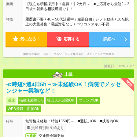
たくない」 など、ご希望を教えてくださいね。 ※Wワーク希望
【現在も積極採用中！急募！】2カ月～ ■ご応募から最短2～3
期間
の方へ 今ご覧のお仕事で希望する勤務時間と、もう1つのお仕事
日後の就業も相談可能です！
の勤務時間。 合計で週40時間を超える場合は応募できません。
履歴書不要
/
40～50代活躍中
/
服装自由
/
シフト勤務
/
10名以
特徴
上の大量募集
/
電話対応なし
/
パソコンスキル不要
気になる！
応募する
詳細へ
掲載元企業名
日研トータルソーシング株式会社 メディカルケア事業部
掲載日：2026.08.07
未読
NEW
≪時短×週4日5h～≫未経験OK！病院でメッセ
ンジャー業務など！
派遣
職種未経験OK
社会人未経験OK
ブランクOK
WEB登録・面接OK
無資格未経験：時給1350円～ ■週払いOK ■扶養内OK
給与
交通費別途支給あり
交通費全額支給
交通費