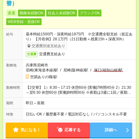
替）
派遣
職種未経験OK
社会人未経験OK
ブランクOK
WEB登録・面接OK
基本時給1500円・深夜時給1875円 ※交通費全額支給（規定あ
給与
り） 【月収例】28.1万円（21日勤務＋残業15h＋深夜30h）
交通費別途支給あり
交通費支給あり
交通費
兵庫県尼崎市
勤務地
尼崎(東海道本線)駅
/
尼崎(阪神線)駅
/
塚口(福知山線)駅
空調ありの職場!
【2交替】 1）8:30～17:15 休憩60分 [実働]7時間45分 2）21:30
勤務時間
～翌6:30 休憩60分 [実働]8時間00分 ※夜勤は3週に1回／夜勤専
属もOK／最初の1～3ヶ月は日勤勤務
即日～長期
期間
日払いOK
/
履歴書不要
/
電話対応なし
/
パソコンスキル不要
特徴
気になる！
応募する
詳細へ