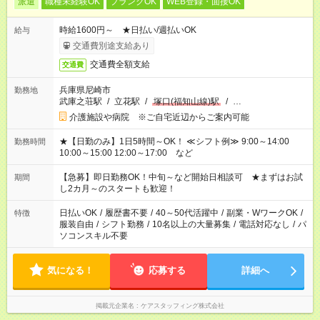
派遣
職種未経験OK
ブランクOK
WEB登録・面接OK
時給1600円～ ★日払い/週払いOK
給与
交通費別途支給あり
交通費全額支給
交通費
兵庫県尼崎市
勤務地
武庫之荘駅
/
立花駅
/
塚口(福知山線)駅
/
…
介護施設や病院 ※ご自宅近辺からご案内可能
★【日勤のみ】1日5時間～OK！ ≪シフト例≫ 9:00～14:00
勤務時間
10:00～15:00 12:00～17:00 など
【急募】即日勤務OK！中旬～など開始日相談可 ★まずはお試
期間
し2カ月～のスタートも歓迎！
日払いOK
/
履歴書不要
/
40～50代活躍中
/
副業・WワークOK
/
特徴
服装自由
/
シフト勤務
/
10名以上の大量募集
/
電話対応なし
/
パ
ソコンスキル不要
気になる！
応募する
詳細へ
掲載元企業名
ケアスタッフィング株式会社