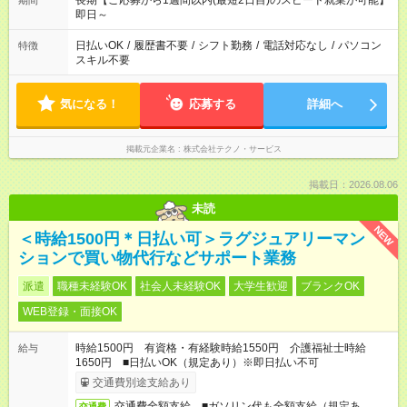
長期【ご応募から1週間以内(最短2日目)のスピード就業が可能】
期間
即日～
日払いOK
/
履歴書不要
/
シフト勤務
/
電話対応なし
/
パソコン
特徴
スキル不要
気になる！
応募する
詳細へ
掲載元企業名
株式会社テクノ・サービス
掲載日：2026.08.06
未読
NEW
＜時給1500円＊日払い可＞ラグジュアリーマン
ションで買い物代行などサポート業務
派遣
職種未経験OK
社会人未経験OK
大学生歓迎
ブランクOK
WEB登録・面接OK
時給1500円 有資格・有経験時給1550円 介護福祉士時給
給与
1650円 ■日払いOK（規定あり）※即日払い不可
交通費別途支給あり
交通費全額支給 ■ガソリン代も全額支給（規定あ
交通費