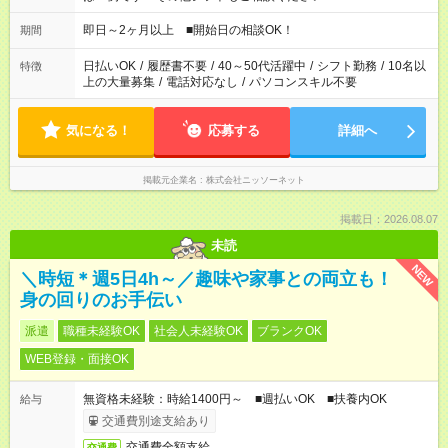
即日～2ヶ月以上 ■開始日の相談OK！
期間
日払いOK
/
履歴書不要
/
40～50代活躍中
/
シフト勤務
/
10名以
特徴
上の大量募集
/
電話対応なし
/
パソコンスキル不要
気になる！
応募する
詳細へ
掲載元企業名
株式会社ニッソーネット
掲載日：2026.08.07
未読
NEW
＼時短＊週5日4h～／趣味や家事との両立も！
身の回りのお手伝い
派遣
職種未経験OK
社会人未経験OK
ブランクOK
WEB登録・面接OK
無資格未経験：時給1400円～ ■週払いOK ■扶養内OK
給与
交通費別途支給あり
交通費全額支給
交通費