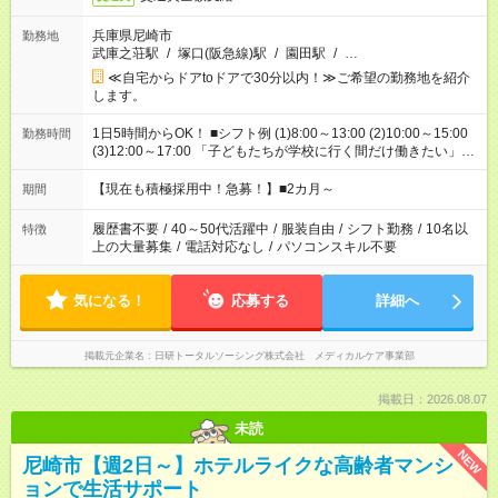
兵庫県尼崎市
勤務地
武庫之荘駅
/
塚口(阪急線)駅
/
園田駅
/
…
≪自宅からドアtoドアで30分以内！≫ご希望の勤務地を紹介
します。
1日5時間からOK！ ■シフト例 (1)8:00～13:00 (2)10:00～15:00
勤務時間
(3)12:00～17:00 「子どもたちが学校に行く間だけ働きたい」
「余裕を持って夕飯の準備がしたい」 「午前中は働いて、午後
はプライベートの時間にしたい」 など、ご希望を教えてくださ
【現在も積極採用中！急募！】■2カ月～
期間
いね。 ※Wワーク希望の方へ 今ご覧のお仕事で希望する勤務時
間と、もう1つのお仕事の勤務時間。 合計で週40時間を超える
履歴書不要
/
40～50代活躍中
/
服装自由
/
シフト勤務
/
10名以
特徴
場合は応募できません。
上の大量募集
/
電話対応なし
/
パソコンスキル不要
気になる！
応募する
詳細へ
掲載元企業名
日研トータルソーシング株式会社 メディカルケア事業部
掲載日：2026.08.07
未読
NEW
尼崎市【週2日～】ホテルライクな高齢者マンシ
ョンで生活サポート