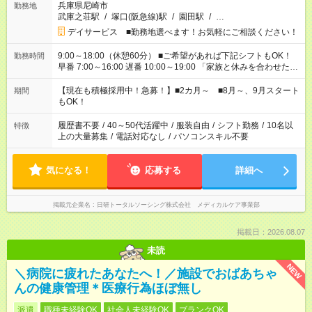
兵庫県尼崎市
勤務地
武庫之荘駅
/
塚口(阪急線)駅
/
園田駅
/
…
デイサービス ■勤務地選べます！お気軽にご相談ください！
9:00～18:00（休憩60分） ■ご希望があれば下記シフトもOK！
勤務時間
早番 7:00～16:00 遅番 10:00～19:00 「家族と休みを合わせた
い」 「余裕を持って夕飯の準備がしたい」 「できれば残業はし
たくない」 など、ご希望を教えてくださいね。 ※Wワーク希望
【現在も積極採用中！急募！】■2カ月～ ■8月～、9月スタート
期間
の方へ 今ご覧のお仕事で希望する勤務時間と、もう1つのお仕事
もOK！
の勤務時間。 合計で週40時間を超える場合は応募できません。
履歴書不要
/
40～50代活躍中
/
服装自由
/
シフト勤務
/
10名以
特徴
上の大量募集
/
電話対応なし
/
パソコンスキル不要
気になる！
応募する
詳細へ
掲載元企業名
日研トータルソーシング株式会社 メディカルケア事業部
掲載日：2026.08.07
未読
NEW
＼病院に疲れたあなたへ！／施設でおばあちゃ
んの健康管理＊医療行為ほぼ無し
派遣
職種未経験OK
社会人未経験OK
ブランクOK