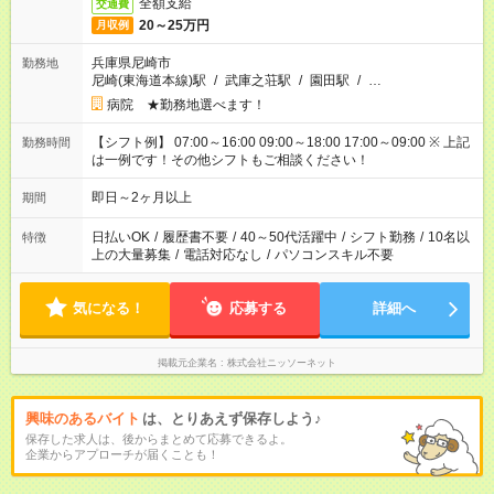
全額支給
交通費
20～25万円
月収例
兵庫県尼崎市
勤務地
尼崎(東海道本線)駅
/
武庫之荘駅
/
園田駅
/
…
病院 ★勤務地選べます！
【シフト例】 07:00～16:00 09:00～18:00 17:00～09:00 ※ 上記
勤務時間
は一例です！その他シフトもご相談ください！
即日～2ヶ月以上
期間
日払いOK
/
履歴書不要
/
40～50代活躍中
/
シフト勤務
/
10名以
特徴
上の大量募集
/
電話対応なし
/
パソコンスキル不要
気になる！
応募する
詳細へ
掲載元企業名
株式会社ニッソーネット
興味のあるバイト
は、とりあえず保存しよう♪
保存した求人は、後からまとめて応募できるよ。
企業からアプローチが届くことも！