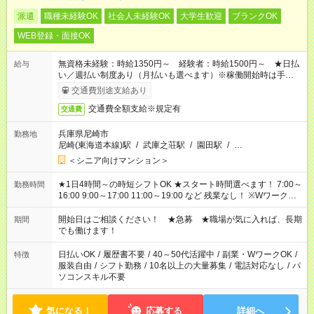
派遣
職種未経験OK
社会人未経験OK
大学生歓迎
ブランクOK
WEB登録・面接OK
無資格未経験：時給1350円～ 経験者：時給1500円～ ★日払
給与
い／週払い制度あり（月払いも選べます）※稼働開始時は手続き
完了次第のお支払いとなります。
交通費別途支給あり
交通費全額支給※規定有
交通費
兵庫県尼崎市
勤務地
尼崎(東海道本線)駅
/
武庫之荘駅
/
園田駅
/
…
＜シニア向けマンション＞
★1日4時間～の時短シフトOK ★スタート時間選べます！ 7:00～
勤務時間
16:00 9:00～17:00 11:00～19:00 など 残業なし！ ※Wワークの
場合、他のお仕事と合わせ週40時間超の就業はご案内できませ
ん ※法令に基づき、週20時間以上勤務は社会保険への加入対象
開始日はご相談ください！ ★急募 ★職場が気に入れば、長期
期間
となります ※労働者派遣法（日雇い派遣の原則禁止）により、
でも働けます！
短時間・短期間の就業はご案内が難しい場合があります
日払いOK
/
履歴書不要
/
40～50代活躍中
/
副業・WワークOK
/
特徴
服装自由
/
シフト勤務
/
10名以上の大量募集
/
電話対応なし
/
パ
ソコンスキル不要
気になる！
応募する
詳細へ