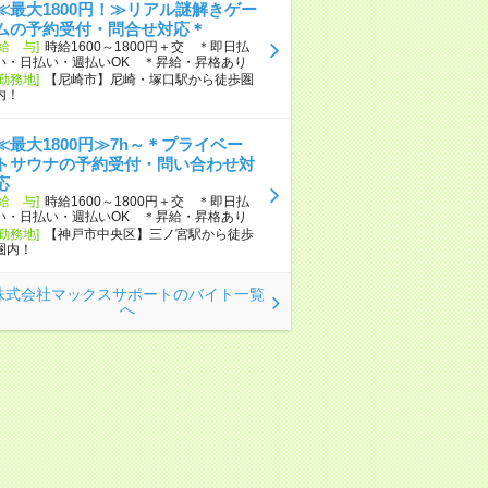
≪最大1800円！≫リアル謎解きゲー
ムの予約受付・問合せ対応＊
[給 与]
時給1600～1800円＋交 ＊即日払
い・日払い・週払いOK ＊昇給・昇格あり
[勤務地]
【尼崎市】尼崎・塚口駅から徒歩圏
内！
≪最大1800円≫7h～＊プライベー
トサウナの予約受付・問い合わせ対
応
[給 与]
時給1600～1800円＋交 ＊即日払
い・日払い・週払いOK ＊昇給・昇格あり
[勤務地]
【神戸市中央区】三ノ宮駅から徒歩
圏内！
株式会社マックスサポートのバイト一覧
へ