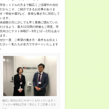
学生～ミドルの方まで幅広くご活躍中の当社
だからこそ、ご紹介できるお仕事がありま
す！時短や週3など、多様な働き方に対応して
います。
未経験の方に少しでも早く業務に慣れていた
だけるよう、最大12日間の研修もご用意。学
生向けにテスト休暇(7～9月と12～2月)もあり
ます。
ぜひ一度、ご希望の働き方・条件をお伝えく
ださい！私たちが全力でサポートいたします
♩
幅広い世代の方にサポートを行っています！
フォロー体制は万全！安心してご応募くださ
い♪