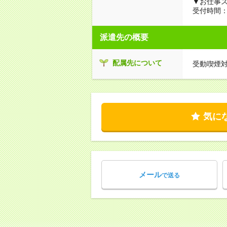
▼お仕事
受付時間：1
派遣先の概要
配属先について
受動喫煙
気に
メール
で送る