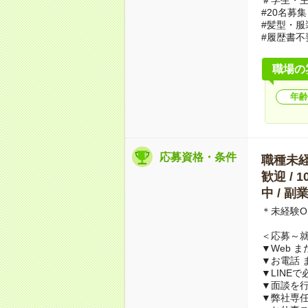
#20名募集
#髪型・服
#履歴書不
職場の
年齢
応募資格・条件
職種未経験
歓迎 / 
中 / 
＊未経験O
＜応募～
▼Web 
▼お電話 
▼LINE
▼面談を行
▼弊社専