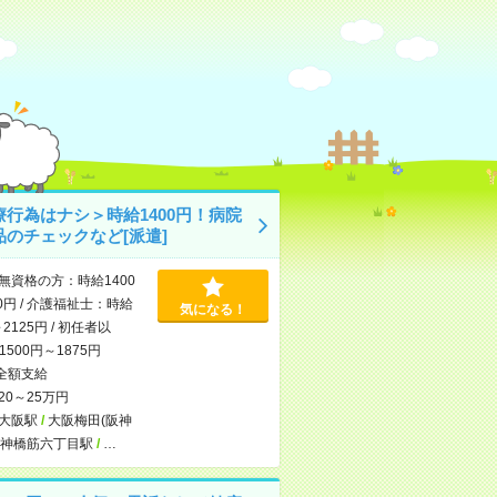
療行為はナシ＞時給1400円！病院
品のチェックなど[派遣]
無資格の方：時給1400
0円 / 介護福祉士：時給
気になる！
～2125円 / 初任者以
500円～1875円
全額支給
20～25万円
大阪駅
/
大阪梅田(阪神
神橋筋六丁目駅
/
…