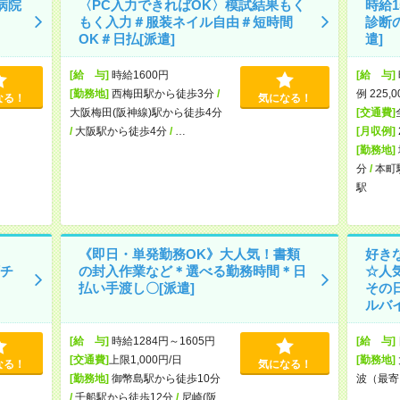
病院
〈PC入力できればOK〉模試結果もく
時給
もく入力＃服装ネイル自由＃短時間
診断
OK＃日払[派遣]
遣]
[給 与]
時給1600円
[給 与]
[勤務地]
西梅田駅から徒歩3分
/
例 225,
なる！
気になる！
大阪梅田(阪神線)駅から徒歩4分
[交通費]
/
大阪駅から徒歩4分
/
…
[月収例]
[勤務地]
分
/
本町
駅
《即日・単発勤務OK》大人気！書類
好き
チ
の封入作業など＊選べる勤務時間＊日
☆人
払い手渡し〇[派遣]
その
ルバイ
[給 与]
時給1284円～1605円
[給 与]
[交通費]
上限1,000円/日
[勤務地]
なる！
気になる！
[勤務地]
御幣島駅から徒歩10分
波（最寄
/
千船駅から徒歩12分
/
尼崎(阪