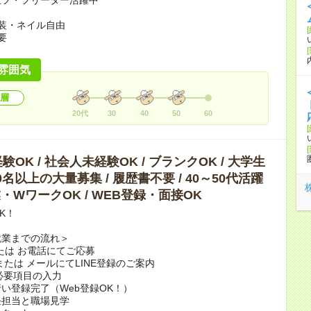
装・ネイル自由
要
雰囲気
層
20代
30
40
50
60
OK / 社会人未経験OK / ブランクOK / 大学生
10名以上の大量募集 / 履歴書不要 / 40～50代活躍
副業・WワークOK / WEB登録・面接OK
K！
就業までの流れ＞
または お電話にてご応募
または メールにてLINE登録のご案内
で必要項目の入力
い登録完了（Web登録OK！）
任担当と職場見学