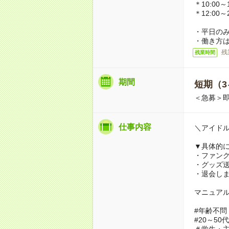
＊10:00～1
＊12:00～
・平日のみ
・働き方
残
残業時間
期間
短期（3
＜急募＞
仕事内容
＼アイド
▼具体的
・ファン
・グッズ
・退会し
マニュア
#年齢不問
#20～50
＃学生・