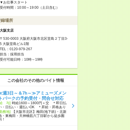
▼お仕事スタート
受付時間：10:00～19:00（土日含む）
登録場所
大阪支店
〒530-0003 大阪府大阪市北区堂島２丁目3-
5 大阪堂島ビル1階
TEL：0120-979-267
担当：採用担当
受付可能日時：10時～19時
この会社のその他のバイト情報
≪週3日～＆7h～≫アミューズメン
トパークの予約受付・問合せ対応
[給 与]
時給1600～1800円＋交 ＊即日払
い・日払い・週払いOK ＊昇給・昇格あり
[勤務地]
【大阪市北区】梅田(地下鉄)・北新
地・東梅田・天神橋筋六丁目駅から徒歩圏
内！