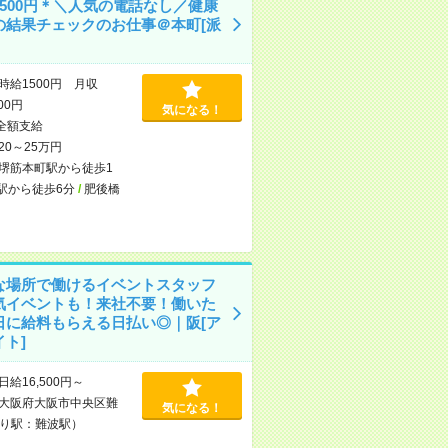
1500円＊＼人気の電話なし／健康
の結果チェックのお仕事＠本町[派
時給1500円 月収
000円
気になる！
全額支給
20～25万円
堺筋本町駅から徒歩1
駅から徒歩6分
/
肥後橋
な場所で働けるイベントスタッフ
気イベントも！来社不要！働いた
日に給料もらえる日払い◎｜阪[ア
ト]
日給16,500円～
大阪府大阪市中央区難
気になる！
り駅：難波駅）