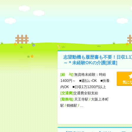
志望動機も履歴書も不要！日収1.1
～＊未経験OKの介護[派遣]
[給 与]
無資格未経験：時給
1400円～ ■週払いOK ■扶養
気に
内OK ■日収1万1200円以上
[交通費]
交通費全額支給
[勤務地]
天王寺駅
/
大阪上本町
駅
/
鶴橋駅
/
…