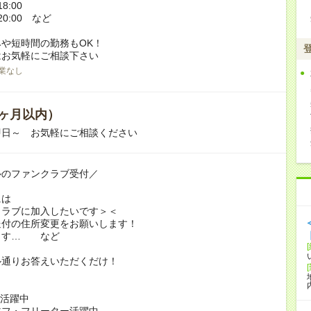
8:00
20:00 など
や短時間の勤務もOK！
はお気軽にご相談下さい
業なし
ヶ月以内）
即日～ お気軽にご相談ください
ルのファンクラブ受付／
には
クラブに加入したいです＞＜
送付の住所変更をお願いします！
ます… など
ル通りお答えいただくだけ！
代活躍中
主フ・フリーター活躍中