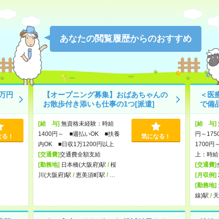
あなたの閲覧履歴からのおすすめ
万円
【オープニング募集】おばあちゃんの
＜医
お散歩付き添いも仕事の1つ[派遣]
で備
[給 与]
無資格未経験：時給
[給 与]
1400円～ ■週払いOK ■扶養
円～175
なる！
気になる！
内OK ■日収1万1200円以上
1700円
[交通費]
交通費全額支給
上：時給1
[勤務地]
日本橋(大阪府)駅
/
桜
[交通費]
川(大阪府)駅
/
恵美須町駅
/
…
[月収例]
[勤務地]
線)駅
/
天