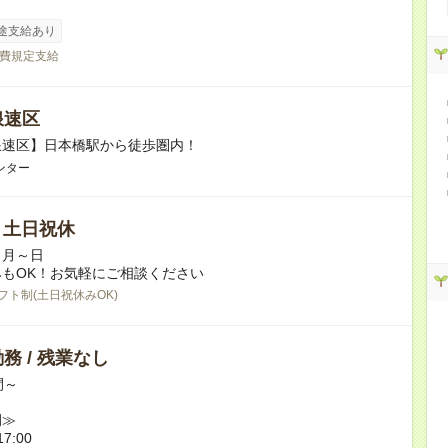
途支給あり
費規定支給
浪速区
浪速区】日本橋駅から徒歩圏内！
ンター
/ 土日祝休
／月～日
もOK！お気軽にご相談ください
フト制(土日祝休みOK)
務 / 残業なし
間～
例≫
7:00