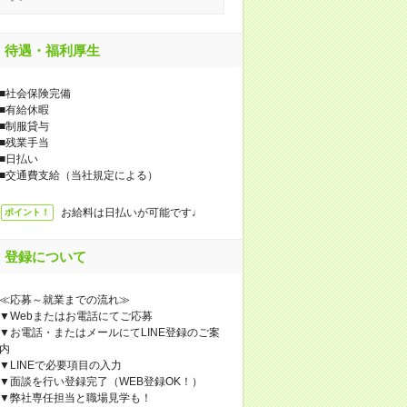
待遇・福利厚生
■社会保険完備
■有給休暇
■制服貸与
■残業手当
■日払い
■交通費支給（当社規定による）
お給料は日払いが可能です♩
ポイント！
登録について
≪応募～就業までの流れ≫
▼Webまたはお電話にてご応募
▼お電話・またはメールにてLINE登録のご案
内
▼LINEで必要項目の入力
▼面談を行い登録完了（WEB登録OK！）
▼弊社専任担当と職場見学も！