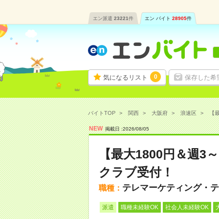
エン派遣
23221
件
エン バイト
28905
件
0
気になるリスト
保存した希
バイトTOP
関西
大阪府
浪速区
【最
NEW
掲載日 :
2026
/
08
/
05
【最大1800円＆週
クラブ受付！
テレマーケティング・テ
職種：
派遣
職種未経験OK
社会人未経験OK