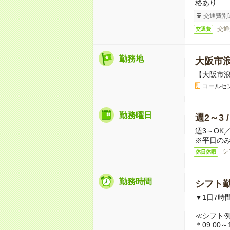
格あり
交通費別
交通
交通費
勤務地
大阪市
【大阪市
コールセ
勤務曜日
週2～3 
週3～OK
※平日のみ
シ
休日休暇
勤務時間
シフト勤
▼1日7時
≪シフト
＊09:00～1