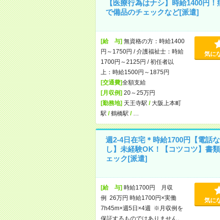
【医療行為はナシ】時給1400円！
で備品のチェックなど[派遣]
[給 与]
無資格の方：時給1400
円～1750円 / 介護福祉士：時給
気に
1700円～2125円 / 初任者以
上：時給1500円～1875円
[交通費]
全額支給
[月収例]
20～25万円
[勤務地]
天王寺駅
/
大阪上本町
駅
/
鶴橋駅
/
…
週2-4日在宅＊時給1700円【電話な
し】未経験OK！【コツコツ】書類
ェック[派遣]
[給 与]
時給1700円 月収
例 26万円 時給1700円×実働
気に
7h45m×週5日×4週 ※月収例を
保証するものではありません。