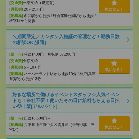
[交通費]
一部支給（規定有）
[月収例]
20～25万円
気になる！
[勤務地]
名谷駅から徒歩
/
総合運動公園駅から徒歩
/
板宿駅から徒歩
＼期間限定／カンタン入館証の管理など！勤務日数
の相談OK[派遣]
[給 与]
時給1400円 月収例 67,200円
[交通費]
全額支給
[月収例]
5～10万円
気になる！
[勤務地]
ハーバーランド駅から徒歩10分
/
神戸(兵庫
県)駅から徒歩13分
好きな場所で働けるイベントスタッフ☆人気イベン
トも！来社不要！働いたその日に給料もらえる日払
い◎｜阪[アルバイト]
[給 与]
日給16,500円～
[勤務地]
兵庫県神戸市中央区雲井通（最寄り駅：三
気になる！
宮駅）