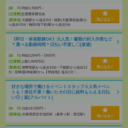
[給 与]
時給1,500円～
[交通費]
交通費実費支給
気になる！
[勤務地]
大阪駅から徒歩3分
/
福島(大阪環状線)駅か
ら徒歩10分
/
梅田(地下鉄)駅から徒歩3分
《即日・単発勤務OK》大人気！書類の封入作業など
＊選べる勤務時間＊日払い手渡し〇[派遣]
[給 与]
時給1284円～1605円
[交通費]
上限1,000円/日
気になる！
[勤務地]
御幣島駅から徒歩10分
/
千船駅から徒歩12
分
/
尼崎(阪神線)駅から【登録地】徒歩1分
/
…
好きな場所で働けるイベントスタッフ☆人気イベン
トも！来社不要！働いたその日に給料もらえる日払
い◎｜阪[アルバイト]
[給 与]
日給16,500円～
[勤務地]
兵庫県西宮市池田町（最寄り駅：西宮駅）
気になる！