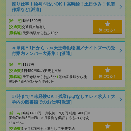
座り仕事！給与即払いOK！高時給！土日休み！包装
作業など[派遣]
[給 与]
時給1300円
[交通費]
交通費支給有り
気になる！
[勤務地]
天満橋駅から徒歩10分
≪単発＊1日から～≫天王寺動物園／ナイトズーの受
付案内メンバー大募集！[派遣]
[給 与]
1177円
[交通費]
1日450円迄の実費を支給
気になる！
[勤務地]
天王寺駅から徒歩5分
/
動物園前駅から徒
歩5分
/
新今宮駅から徒歩5分
17時まで＊未経験OK！残業ほぼなし▼レア求人！大
学内の図書館でのお仕事[派遣]
[給 与]
時給1400円 月収例 19万円 時給1400円×
実働7h×週5日×4週 ※月収例を保証するものではあ
りません。
[交通費]
1ヶ月3万円を上限として実費支給