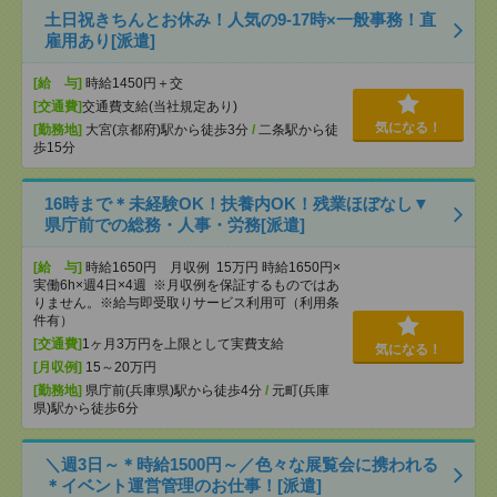
土日祝きちんとお休み！人気の9‐17時×一般事務！直
雇用あり[派遣]
[給 与]
時給1450円＋交
[交通費]
交通費支給(当社規定あり)
気になる！
[勤務地]
大宮(京都府)駅から徒歩3分
/
二条駅から徒
歩15分
16時まで＊未経験OK！扶養内OK！残業ほぼなし▼
県庁前での総務・人事・労務[派遣]
[給 与]
時給1650円 月収例 15万円 時給1650円×
実働6h×週4日×4週 ※月収例を保証するものではあ
りません。※給与即受取りサービス利用可（利用条
件有）
[交通費]
1ヶ月3万円を上限として実費支給
気になる！
[月収例]
15～20万円
[勤務地]
県庁前(兵庫県)駅から徒歩4分
/
元町(兵庫
県)駅から徒歩6分
＼週3日～＊時給1500円～／色々な展覧会に携われる
＊イベント運営管理のお仕事！[派遣]