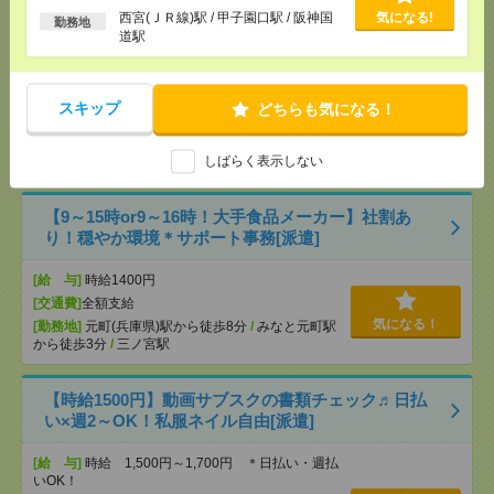
以上
西宮(ＪＲ線)駅 / 甲子園口駅 / 阪神国
気になる!
勤務地
説明会参加で全員に【現金2千円相当プレゼント】生
道駅
活のお手伝い[派遣]
[給 与]
無資格未経験：時給1400円～ ■週払い
スキップ
どちらも気になる！
OK ■扶養内OK ■日収1万1200円以上
[交通費]
交通費全額支給
気になる！
しばらく表示しない
[勤務地]
垂水駅
/
山陽垂水駅
/
舞子駅
/
…
【9～15時or9～16時！大手食品メーカー】社割あ
り！穏やか環境＊サポート事務[派遣]
[給 与]
時給1400円
[交通費]
全額支給
気になる！
[勤務地]
元町(兵庫県)駅から徒歩8分
/
みなと元町駅
から徒歩3分
/
三ノ宮駅
【時給1500円】動画サブスクの書類チェック♬日払
い×週2～OK！私服ネイル自由[派遣]
[給 与]
時給 1,500円～1,700円 ＊日払い・週払
いOK！