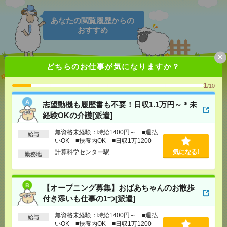
あなたの閲覧履歴からの
おすすめ
×
どちらのお仕事が気になりますか？
志望動機も履歴書も不要！日収1.1万円～＊未経験OK
の介護[派遣]
1
/10
[給 与]
無資格未経験：時給1400円～ ■週払い
志望動機も履歴書も不要！日収1.1万円～＊未
OK ■扶養内OK ■日収1万1200円以上
経験OKの介護[派遣]
[交通費]
交通費全額支給
気になる！
無資格未経験：時給1400円～ ■週払
[勤務地]
計算科学センター駅
給与
いOK ■扶養内OK ■日収1万1200円
以上
計算科学センター駅
気になる!
勤務地
【オープニング募集】おばあちゃんのお散歩付き添
いも仕事の1つ[派遣]
【オープニング募集】おばあちゃんのお散歩
[給 与]
無資格未経験：時給1400円～ ■週払い
OK ■扶養内OK ■日収1万1200円以上
付き添いも仕事の1つ[派遣]
[交通費]
交通費全額支給
気になる！
無資格未経験：時給1400円～ ■週払
[勤務地]
西宮(ＪＲ線)駅
/
甲子園口駅
/
阪神国道駅
給与
いOK ■扶養内OK ■日収1万1200円