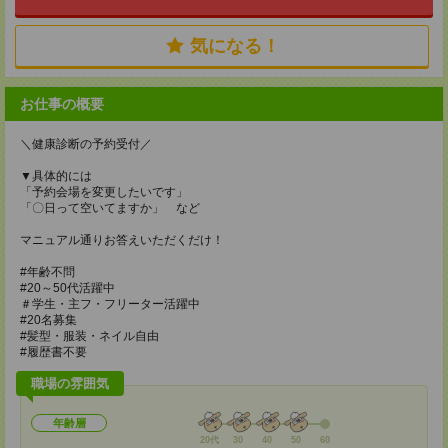
気になる！
お仕事の概要
＼健康診断の予約受付／
▼具体的には
「予約会場を変更したいです」
「〇日って空いてますか」 など
マニュアル通りお答えいただくだけ！
#年齢不問
#20～50代活躍中
＃学生・主フ・フリーター活躍中
#20名募集
#髪型・服装・ネイル自由
#履歴書不要
職場の雰囲気
年齢層
20代
30
40
50
60