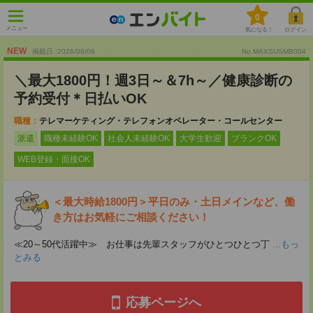
0
メニュー
気になる！
ログイン
NEW
掲載日 :2026
/
08
/
06
No.MAXSUSMB004
＼最大1800円！週3日～＆7h～／健康診断の
予約受付＊日払いOK
職種：
テレマーケティング・テレフォンオペレーター・コールセンター
派遣
職種未経験OK
社会人未経験OK
大学生歓迎
ブランクOK
WEB登録・面接OK
＜最大時給1800円＞平日のみ・土日メインなど、働
き方はお気軽にご相談ください！
≪20～50代活躍中≫ お仕事は先輩スタッフがひとつひとつ丁
...もっ
とみる
応募ページへ