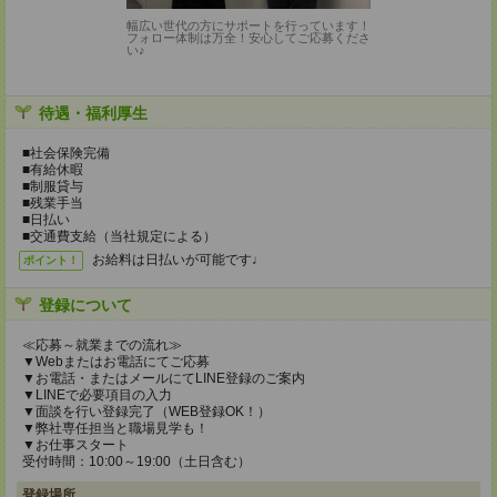
幅広い世代の方にサポートを行っています！
フォロー体制は万全！安心してご応募くださ
い♪
待遇・福利厚生
■社会保険完備
■有給休暇
■制服貸与
■残業手当
■日払い
■交通費支給（当社規定による）
お給料は日払いが可能です♩
ポイント！
登録について
≪応募～就業までの流れ≫
▼Webまたはお電話にてご応募
▼お電話・またはメールにてLINE登録のご案内
▼LINEで必要項目の入力
▼面談を行い登録完了（WEB登録OK！）
▼弊社専任担当と職場見学も！
▼お仕事スタート
受付時間：10:00～19:00（土日含む）
登録場所