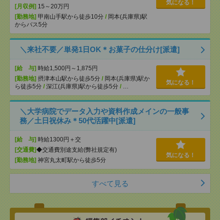
気になる！
[月収例]
15～20万円
[勤務地]
甲南山手駅から徒歩10分
/
岡本(兵庫県)駅
からバス5分
＼来社不要／単発1日OK＊お菓子の仕分け[派遣]
[給 与]
時給1,500円～1,875円
[勤務地]
摂津本山駅から徒歩5分
/
岡本(兵庫県)駅か
気になる！
ら徒歩5分
/
深江(兵庫県)駅から徒歩5分
/
…
＼大学病院でデータ入力や資料作成メインの一般事
務／土日祝休み＊50代活躍中[派遣]
[給 与]
時給1300円＋交
[交通費]
◆交通費別途支給(弊社規定有)
気になる！
[勤務地]
神宮丸太町駅から徒歩5分
すべて見る