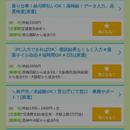
座り仕事！給与即払いOK！高時給！データ入力、品
質検査[派遣]
[給 与]
時給1500円
[交通費]
交通費支給有り
気になる！
[勤務地]
南公園駅から徒歩7分
〈PC入力できればOK〉模試結果もくもく入力＃服
装ネイル自由＃短時間OK＃日払[派遣]
[給 与]
時給1600円
[勤務地]
西梅田駅から徒歩3分
/
大阪梅田(阪神線)駅
気になる！
から徒歩4分
/
大阪駅から徒歩4分
/
…
＼神戸市／未経験OK！官公庁にて窓口・事務サポー
ト！[派遣]
[給 与]
時給1350～1400円＋交
[交通費]
*交通費支給(規定有・月額上限3万円迄)
気になる！
[勤務地]
西神中央駅から徒歩5分