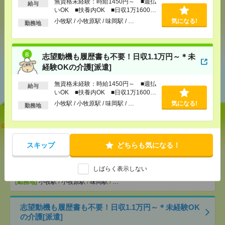
無資格未経験：時給1450円～ ■週払
給与
いOK ■扶養内OK ■日収1万1600円
以上
小牧駅 / 小牧原駅 / 味岡駅 / …
気になる!
勤務地
シェア
ツイート
ブックマーク
志望動機も履歴書も不要！日収1.1万円～＊未
経験OKの介護[派遣]
あなたの閲覧履歴からの
おすすめ
無資格未経験：時給1450円～ ■週払
給与
いOK ■扶養内OK ■日収1万1600円
以上
小牧駅 / 小牧原駅 / 味岡駅 / …
気になる!
勤務地
【オープニング募集】おばあちゃんのお散歩付き添
いも仕事の1つ[派遣]
スキップ
どちらも気になる！
[給 与]
無資格未経験：時給1450円～ ■週払い
OK ■扶養内OK ■日収1万1600円以上
しばらく表示しない
[交通費]
交通費全額支給
気になる！
[勤務地]
小牧駅
/
小牧原駅
/
味岡駅
/
…
志望動機も履歴書も不要！日収1.1万円～＊未経験OK
の介護[派遣]