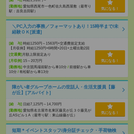
[給 与]
時給1,510円～
[勤務地]
愛知県西尾市一色町佐久島西屋敷（最寄り
気になる！
駅：吉良吉田駅）
＼PC入力の事務／フォーマットあり！15時半まで/未
経験ＯＫ[派遣]
[給 与]
時給1250円～1563円+交通費規定支給
【月収例】時給1250円×6時間×20日+土曜出勤2回
[交通費]
月額上限規定あり
[月収例]
15～20万円
気になる！
[勤務地]
中京競馬場前駅から車10分
/
前後駅から車
10分
/
有松駅から車13分
障がい者グループホームの世話人・生活支援員【藤
が丘】[アルバイト]
[給 与]
日給7,125円～14,700円
[勤務地]
愛知県名古屋市名東区藤見が丘３０藤見が
気になる！
丘ASビル１A（最寄り駅：東山線藤が丘）
短期＊イベントスタッフ/身分証チェック・手荷物検