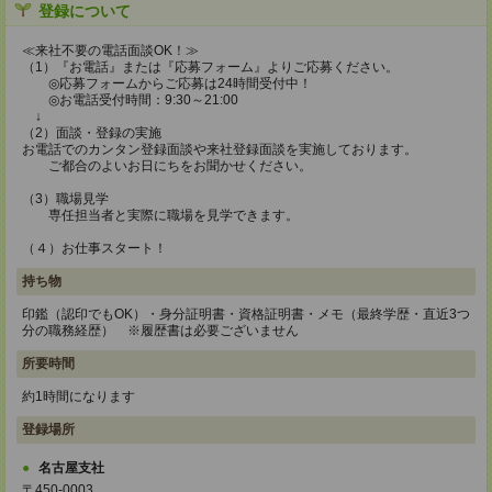
登録について
≪来社不要の電話面談OK！≫
（1）『お電話』または『応募フォーム』よりご応募ください。
◎応募フォームからご応募は24時間受付中！
◎お電話受付時間：9:30～21:00
↓
（2）面談・登録の実施
お電話でのカンタン登録面談や来社登録面談を実施しております。
ご都合のよいお日にちをお聞かせください。
（3）職場見学
専任担当者と実際に職場を見学できます。
（４）お仕事スタート！
持ち物
印鑑（認印でもOK）・身分証明書・資格証明書・メモ（最終学歴・直近3つ
分の職務経歴） ※履歴書は必要ございません
所要時間
約1時間になります
登録場所
名古屋支社
〒450-0003