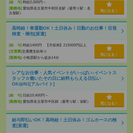
[給 与]
時給2,000円～
[勤務地]
愛知県名古屋市中村区名駅（最寄り駅：名
気になる！
古屋駅）
高時給！車通勤OK！土日休み！日勤のお仕事！目視
検査・梱包[派遣]
[給 与]
時給1400円 【月収例】215000円以上
[交通費]
交通費支給有り
気になる！
[勤務地]
小牧原駅から徒歩14分
レアなお仕事・人気イベントがいっぱい♪イベントス
タッフ☆働いたその日に給料もらえる日払い
OK◎/N1[アルバイト]
[給 与]
日給10,400円～
[勤務地]
愛知県名古屋市中区錦（最寄り駅：栄駅）
気になる！
給与即払いOK！高時給！土日休み！ゴムホースの検
査[派遣]