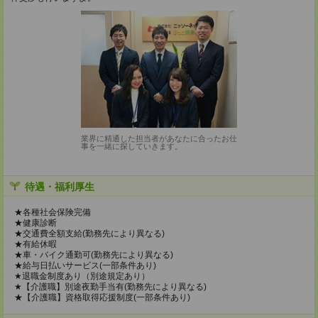
業界に精通した担当者があなたに合ったお仕
事を一緒に探していきます。
待遇・福利厚生
★各種社会保険完備
★健康診断
★交通費全額支給(勤務先により異なる)
★有給休暇
★車・バイク通勤可(勤務先により異なる)
★給与日払いサービス(一部条件あり)
★退職金制度あり（別途規定あり）
★【介護職】別途夜勤手当有(勤務先により異なる)
★【介護職】資格取得応援制度(一部条件あり)