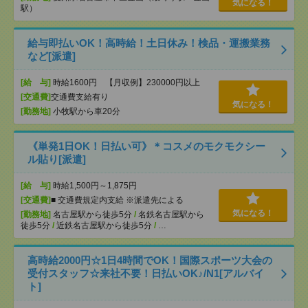
気になる！
駅）
給与即払いOK！高時給！土日休み！検品・運搬業務
など[派遣]
[給 与]
時給1600円 【月収例】230000円以上
[交通費]
交通費支給有り
気になる！
[勤務地]
小牧駅から車20分
《単発1日OK！日払い可》＊コスメのモクモクシー
ル貼り[派遣]
[給 与]
時給1,500円～1,875円
[交通費]
■ 交通費規定内支給 ※派遣先による
気になる！
[勤務地]
名古屋駅から徒歩5分
/
名鉄名古屋駅から
徒歩5分
/
近鉄名古屋駅から徒歩5分
/
…
高時給2000円☆1日4時間でOK！国際スポーツ大会の
受付スタッフ☆来社不要！日払いOK♪/N1[アルバイ
ト]