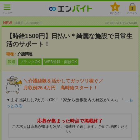
0
メニュー
気になる！
ログイン
NEW
掲載日 :2026
/
08
/
08
No.NISSTTRK-2AA38
【時給1500円】日払い＊綺麗な施設で日常生
活のサポート！
職種：
介護関連
派遣
ブランクOK
WEB登録・面接OK
＼介護経験を活かしてガッツリ稼ぐ／
月収例26.4万円 高時給スタート！
▼まずは試しに2カ月～OK！「家から徒歩圏内の施設がいい」「
...も
っとみる
応募が集まった時点で掲載終了
この求人は応募が集まり次第、掲載終了致します。予めご理解くださ
い。