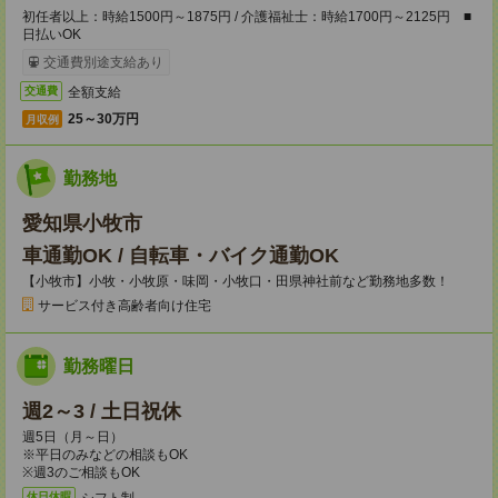
初任者以上：時給1500円～1875円 / 介護福祉士：時給1700円～2125円 ■
日払いOK
交通費別途支給あり
全額支給
交通費
25～30万円
月収例
勤務地
愛知県小牧市
車通勤OK / 自転車・バイク通勤OK
【小牧市】小牧・小牧原・味岡・小牧口・田県神社前など勤務地多数！
サービス付き高齢者向け住宅
勤務曜日
週2～3 / 土日祝休
週5日（月～日）
※平日のみなどの相談もOK
※週3のご相談もOK
シフト制
休日休暇