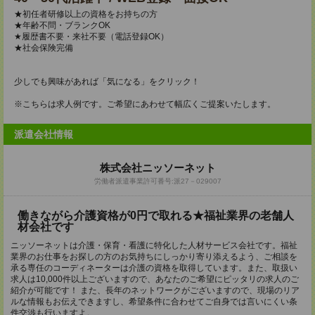
★初任者研修以上の資格をお持ちの方
★年齢不問・ブランクOK
★履歴書不要・来社不要（電話登録OK）
★社会保険完備
少しでも興味があれば「気になる」をクリック！
※こちらは求人例です。ご希望にあわせて幅広くご提案いたします。
派遣会社情報
株式会社ニッソーネット
労働者派遣事業許可番号:派27－029007
働きながら介護資格が0円で取れる★福祉業界の老舗人
材会社です
ニッソーネットは介護・保育・看護に特化した人材サービス会社です。福祉
業界のお仕事をお探しの方のお気持ちにしっかり寄り添えるよう、ご相談を
承る専任のコーディネーターは介護の資格を取得しています。また、取扱い
求人は10,000件以上ございますので、あなたのご希望にピッタリの求人のご
紹介が可能です！ また、長年のネットワークがございますので、現場のリア
ルな情報もお伝えできますし、希望条件に合わせてご自身では言いにくい条
件交渉も行いますよ。