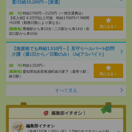
査/日給10,200円～[派遣]
[給 与]
時給1700円～2125円（一律交通費込）
【収入例】6.3万円以上可能 時給1700円×7.5時間
×5日間（勤務日数により異なる）
気になる！
[勤務地]
豊橋駅から車15分
/
二川駅から車14分
/
赤
岩口駅から車10分
【無資格でも時給1,510円～】見守りヘルパー✨訪問
介護（週1日から／日勤のみ） /Ja[アルバイト]
[給 与]
時給1,510円～
[勤務地]
愛知県知多郡東浦町緒川家下（最寄り駅：
気になる！
緒川駅）
すべて見る
編集部イチオシ
《単発1日OK！日払い可》＊DMのモクモクシール貼