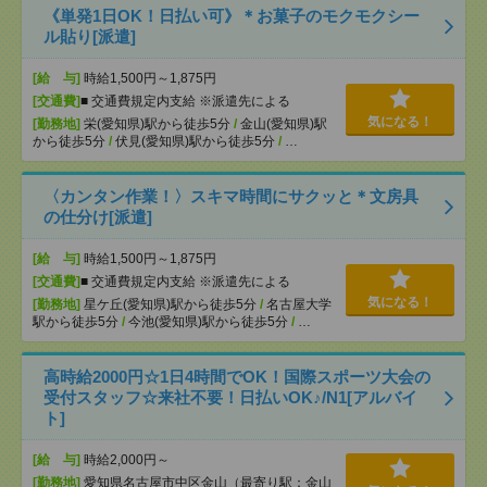
《単発1日OK！日払い可》＊お菓子のモクモクシー
ル貼り[派遣]
[給 与]
時給1,500円～1,875円
[交通費]
■ 交通費規定内支給 ※派遣先による
気になる！
[勤務地]
栄(愛知県)駅から徒歩5分
/
金山(愛知県)駅
から徒歩5分
/
伏見(愛知県)駅から徒歩5分
/
…
〈カンタン作業！〉スキマ時間にサクッと＊文房具
の仕分け[派遣]
[給 与]
時給1,500円～1,875円
[交通費]
■ 交通費規定内支給 ※派遣先による
気になる！
[勤務地]
星ケ丘(愛知県)駅から徒歩5分
/
名古屋大学
駅から徒歩5分
/
今池(愛知県)駅から徒歩5分
/
…
高時給2000円☆1日4時間でOK！国際スポーツ大会の
受付スタッフ☆来社不要！日払いOK♪/N1[アルバイ
ト]
[給 与]
時給2,000円～
[勤務地]
愛知県名古屋市中区金山（最寄り駅：金山