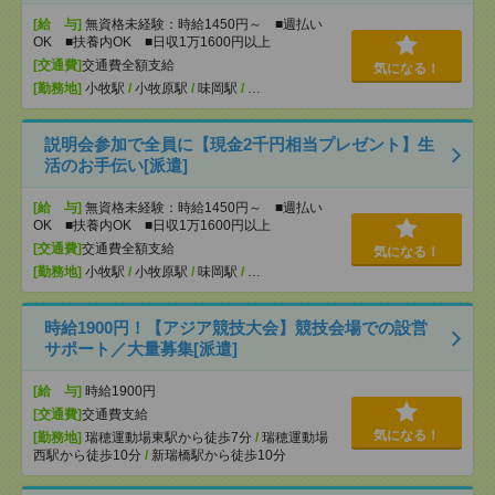
[給 与]
無資格未経験：時給1450円～ ■週払い
OK ■扶養内OK ■日収1万1600円以上
[交通費]
交通費全額支給
気になる！
[勤務地]
小牧駅
/
小牧原駅
/
味岡駅
/
…
説明会参加で全員に【現金2千円相当プレゼント】生
活のお手伝い[派遣]
[給 与]
無資格未経験：時給1450円～ ■週払い
OK ■扶養内OK ■日収1万1600円以上
[交通費]
交通費全額支給
気になる！
[勤務地]
小牧駅
/
小牧原駅
/
味岡駅
/
…
時給1900円！【アジア競技大会】競技会場での設営
サポート／大量募集[派遣]
[給 与]
時給1900円
[交通費]
交通費支給
気になる！
[勤務地]
瑞穂運動場東駅から徒歩7分
/
瑞穂運動場
西駅から徒歩10分
/
新瑞橋駅から徒歩10分