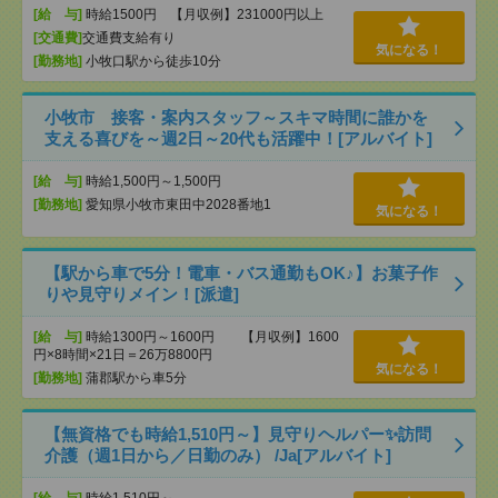
[給 与]
時給1500円 【月収例】231000円以上
[交通費]
交通費支給有り
気になる！
[勤務地]
小牧口駅から徒歩10分
小牧市 接客・案内スタッフ～スキマ時間に誰かを
支える喜びを～週2日～20代も活躍中！[アルバイト]
[給 与]
時給1,500円～1,500円
[勤務地]
愛知県小牧市東田中2028番地1
気になる！
【駅から車で5分！電車・バス通勤もOK♪】お菓子作
りや見守りメイン！[派遣]
[給 与]
時給1300円～1600円 【月収例】1600
円×8時間×21日＝26万8800円
気になる！
[勤務地]
蒲郡駅から車5分
【無資格でも時給1,510円～】見守りヘルパー✨訪問
介護（週1日から／日勤のみ） /Ja[アルバイト]