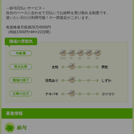
～給与日払いサービス～
自分のペースに合わせて日払いでお給料を受け取れる制度です。
使いたい日だけ利用可能！※一部規定がございます。
有資格者月収例26万4000円
（時給1500円×8H×22日間）
職場の雰囲気
年齢層
20代
30
40
50
60
男女比率
女性
男性
職場の様子
活気あり
しずか
仕事の仕方
テキパキ
コツコツ
募集情報
給与