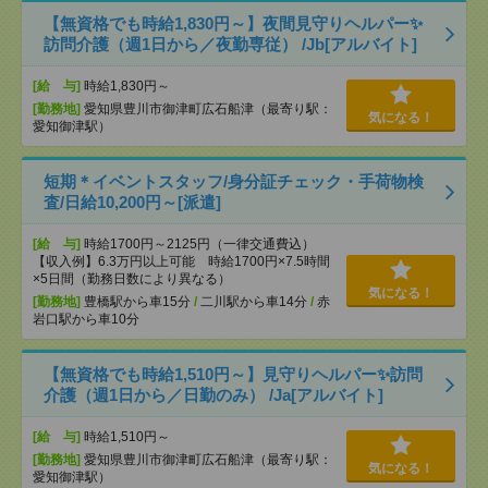
【無資格でも時給1,830円～】夜間見守りヘルパー✨
訪問介護（週1日から／夜勤専従） /Jb[アルバイト]
[給 与]
時給1,830円～
[勤務地]
愛知県豊川市御津町広石船津（最寄り駅：
気になる！
愛知御津駅）
短期＊イベントスタッフ/身分証チェック・手荷物検
査/日給10,200円～[派遣]
[給 与]
時給1700円～2125円（一律交通費込）
【収入例】6.3万円以上可能 時給1700円×7.5時間
×5日間（勤務日数により異なる）
気になる！
[勤務地]
豊橋駅から車15分
/
二川駅から車14分
/
赤
岩口駅から車10分
【無資格でも時給1,510円～】見守りヘルパー✨訪問
介護（週1日から／日勤のみ） /Ja[アルバイト]
[給 与]
時給1,510円～
[勤務地]
愛知県豊川市御津町広石船津（最寄り駅：
気になる！
愛知御津駅）