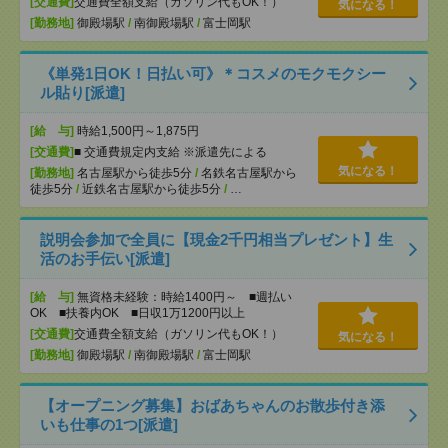
[交通費]
交通費全額支給（ガソリン代もOK！）
気になる！
[勤務地]
御殿場駅
/
南御殿場駅
/
富士岡駅
《単発1日OK！日払い可》＊コスメのモクモクシー
ル貼り[派遣]
[給 与]
時給1,500円～1,875円
[交通費]
■ 交通費規定内支給 ※派遣先による
気になる！
[勤務地]
名古屋駅から徒歩5分
/
名鉄名古屋駅から
徒歩5分
/
近鉄名古屋駅から徒歩5分
/
…
説明会参加で全員に【現金2千円相当プレゼント】生
活のお手伝い[派遣]
[給 与]
無資格未経験：時給1400円～ ■週払い
OK ■扶養内OK ■日収1万1200円以上
[交通費]
交通費全額支給（ガソリン代もOK！）
気になる！
[勤務地]
御殿場駅
/
南御殿場駅
/
富士岡駅
【オープニング募集】おばあちゃんのお散歩付き添
いも仕事の1つ[派遣]