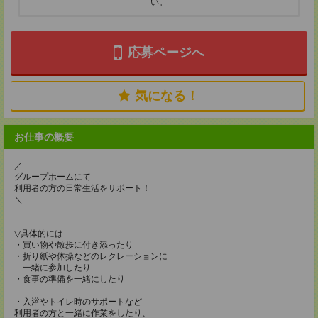
い。
応募ページへ
気になる！
お仕事の概要
／
グループホームにて
利用者の方の日常生活をサポート！
＼
▽具体的には…
・買い物や散歩に付き添ったり
・折り紙や体操などのレクレーションに
一緒に参加したり
・食事の準備を一緒にしたり
・入浴やトイレ時のサポートなど
利用者の方と一緒に作業をしたり、