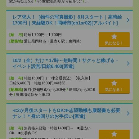
駅から徒歩5分
/
今池(愛知県)駅から徒歩5分
/
…
レア求人！［物件の写真撮影］8月スタート｜高時給
1700円｜未経験OK！岡崎市(cb1sr02)[アルバイト]
[給 与]
時給1,700円～1,700円
[勤務地]
愛知県岡崎市（最寄り駅：東岡崎）
気になる！
10/2（金）だけ＊17時～短時間！サクッと稼げる・
イベント設営/日給6,400[派遣]
[給 与]
時給1600円（一律交通費込）【収入例】
日給6,400円 時給1600円×4時間
[勤務地]
国府(愛知県)駅から車9分
/
豊川駅から車19
気になる！
分
/
豊川稲荷駅から車20
≪2か月後スタートもOK≫志望動機も履歴書も必要
ナシ！＊身の回りのお手伝い[派遣]
[給 与]
無資格未経験：時給1400円～ ■週払い
OK ■扶養内OK