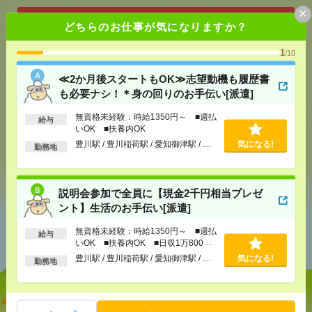
×
どちらのお仕事が気になりますか？
応募ページへ
1
/10
気になる！
≪2か月後スタートもOK≫志望動機も履歴書
も必要ナシ！＊身の回りのお手伝い[派遣]
無資格未経験：時給1350円～ ■週払
給与
メール
LINE
で送る
で送る
いOK ■扶養内OK
豊川駅 / 豊川稲荷駅 / 愛知御津駅 / …
気になる!
勤務地
シェア
ツイート
ブックマーク
説明会参加で全員に【現金2千円相当プレゼ
ント】生活のお手伝い[派遣]
あなたの閲覧履歴からの
無資格未経験：時給1350円～ ■週払
給与
おすすめ
いOK ■扶養内OK ■日収1万800円
以上
豊川駅 / 豊川稲荷駅 / 愛知御津駅 / …
気になる!
勤務地
≪2か月後スタートもOK≫志望動機も履歴書も必要
ナシ！＊身の回りのお手伝い[派遣]