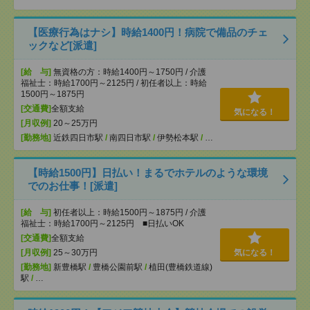
【医療行為はナシ】時給1400円！病院で備品のチェ
ックなど[派遣]
[給 与]
無資格の方：時給1400円～1750円 / 介護
福祉士：時給1700円～2125円 / 初任者以上：時給
1500円～1875円
[交通費]
全額支給
気になる！
[月収例]
20～25万円
[勤務地]
近鉄四日市駅
/
南四日市駅
/
伊勢松本駅
/
…
【時給1500円】日払い！まるでホテルのような環境
でのお仕事！[派遣]
[給 与]
初任者以上：時給1500円～1875円 / 介護
福祉士：時給1700円～2125円 ■日払いOK
[交通費]
全額支給
[月収例]
25～30万円
気になる！
[勤務地]
新豊橋駅
/
豊橋公園前駅
/
植田(豊橋鉄道線)
駅
/
…