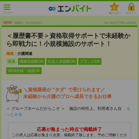
0
メニュー
気になる！
ログイン
NEW
掲載日 :2026
/
08
/
07
No.NISSTTRK-2AH40
＜履歴書不要＞資格取得サポートで未経験か
ら即戦力に！小規模施設のサポート！
職種：
介護関連
派遣
職種未経験OK
社会人未経験OK
ブランクOK
WEB登録・面接OK
＼資格講座が “タダ” で受けられます／
未経験から介護のプロへ成長できるお仕事
＜ グループホームだからこそ ＞ 施設の特性上、利用者さん自
...も
っとみる
応募が集まった時点で掲載終了
この求人は応募が集まり次第、掲載終了致します。予めご理解くださ