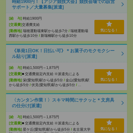
時給1900円！【アジア競技大会】競技会場での設営
サポート／大量募集[派遣]
[給 与]
時給1900円
[交通費]
交通費支給
気になる！
[勤務地]
瑞穂運動場東駅から徒歩7分
/
瑞穂運動場
西駅から徒歩10分
/
新瑞橋駅から徒歩10分
《単発1日OK！日払い可》＊お菓子のモクモクシー
ル貼り[派遣]
[給 与]
時給1,500円～1,875円
[交通費]
■ 交通費規定内支給 ※派遣先による
気になる！
[勤務地]
栄(愛知県)駅から徒歩5分
/
金山(愛知県)駅
から徒歩5分
/
伏見(愛知県)駅から徒歩5分
/
…
〈カンタン作業！〉スキマ時間にサクッと＊文房具
の仕分け[派遣]
[給 与]
時給1,500円～1,875円
[交通費]
■ 交通費規定内支給 ※派遣先による
気になる！
[勤務地]
星ケ丘(愛知県)駅から徒歩5分
/
名古屋大学