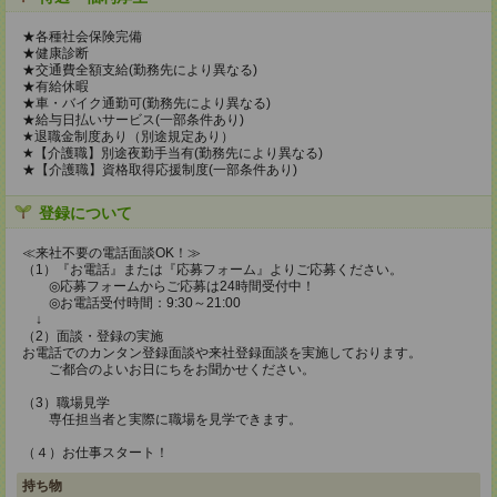
★各種社会保険完備
★健康診断
★交通費全額支給(勤務先により異なる)
★有給休暇
★車・バイク通勤可(勤務先により異なる)
★給与日払いサービス(一部条件あり)
★退職金制度あり（別途規定あり）
★【介護職】別途夜勤手当有(勤務先により異なる)
★【介護職】資格取得応援制度(一部条件あり)
登録について
≪来社不要の電話面談OK！≫
（1）『お電話』または『応募フォーム』よりご応募ください。
◎応募フォームからご応募は24時間受付中！
◎お電話受付時間：9:30～21:00
↓
（2）面談・登録の実施
お電話でのカンタン登録面談や来社登録面談を実施しております。
ご都合のよいお日にちをお聞かせください。
（3）職場見学
専任担当者と実際に職場を見学できます。
（４）お仕事スタート！
持ち物