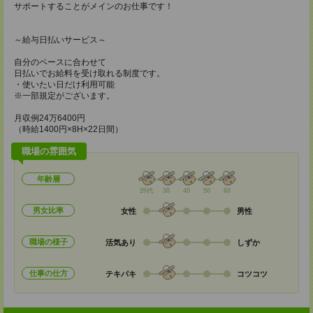
サポートすることがメインのお仕事です！
～給与日払いサービス～
自分のペースに合わせて
日払いでお給料を受け取れる制度です。
・使いたい日だけ利用可能
※一部規定がございます。
月収例24万6400円
（時給1400円×8H×22日間）
職場の雰囲気
年齢層
20代
30
40
50
60
男女比率
女性
男性
職場の様子
活気あり
しずか
仕事の仕方
テキパキ
コツコツ