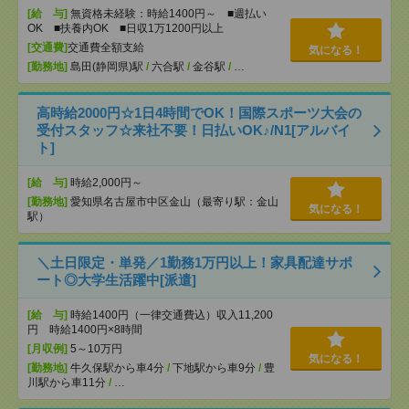
[給 与]
無資格未経験：時給1400円～ ■週払い
OK ■扶養内OK ■日収1万1200円以上
[交通費]
交通費全額支給
気になる！
[勤務地]
島田(静岡県)駅
/
六合駅
/
金谷駅
/
…
高時給2000円☆1日4時間でOK！国際スポーツ大会の
受付スタッフ☆来社不要！日払いOK♪/N1[アルバイ
ト]
[給 与]
時給2,000円～
[勤務地]
愛知県名古屋市中区金山（最寄り駅：金山
気になる！
駅）
＼土日限定・単発／1勤務1万円以上！家具配達サポ
ート◎大学生活躍中[派遣]
[給 与]
時給1400円（一律交通費込）収入11,200
円 時給1400円×8時間
[月収例]
5～10万円
気になる！
[勤務地]
牛久保駅から車4分
/
下地駅から車9分
/
豊
川駅から車11分
/
…