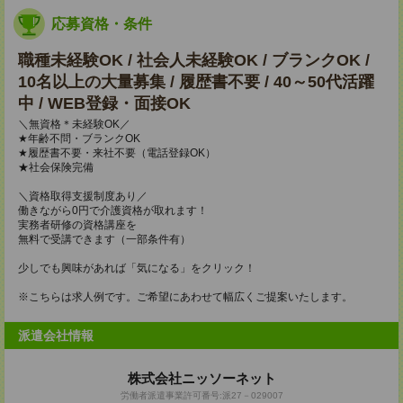
応募資格・条件
職種未経験OK / 社会人未経験OK / ブランクOK /
10名以上の大量募集 / 履歴書不要 / 40～50代活躍
中 / WEB登録・面接OK
＼無資格＊未経験OK／
★年齢不問・ブランクOK
★履歴書不要・来社不要（電話登録OK）
★社会保険完備
＼資格取得支援制度あり／
働きながら0円で介護資格が取れます！
実務者研修の資格講座を
無料で受講できます（一部条件有）
少しでも興味があれば「気になる」をクリック！
※こちらは求人例です。ご希望にあわせて幅広くご提案いたします。
派遣会社情報
株式会社ニッソーネット
労働者派遣事業許可番号:派27－029007