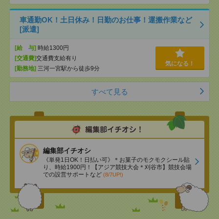
車通勤OK！土日休み！日勤のお仕事！運搬作業など
[派遣]
[給 与]
時給1300円
[交通費]
交通費支給有り
気になる！
[勤務地]
三河一宮駅から徒歩9分
すべて見る
編集部イチオシ
《単発1日OK！日払い可》＊お菓子のモクモクシール貼
り、時給1900円！【アジア競技大会＊刈谷市】競技会場
での設営サポートなど
(8/7UP!)