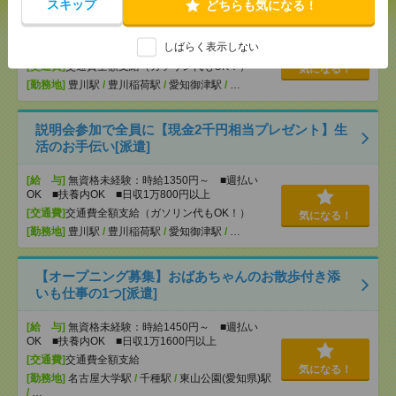
スキップ
どちらも気になる！
[給 与]
無資格未経験：時給1350円～ ■週払い
しばらく表示しない
OK ■扶養内OK
[交通費]
交通費全額支給（ガソリン代もOK！）
気になる！
[勤務地]
豊川駅
/
豊川稲荷駅
/
愛知御津駅
/
…
説明会参加で全員に【現金2千円相当プレゼント】生
活のお手伝い[派遣]
[給 与]
無資格未経験：時給1350円～ ■週払い
OK ■扶養内OK ■日収1万800円以上
[交通費]
交通費全額支給（ガソリン代もOK！）
気になる！
[勤務地]
豊川駅
/
豊川稲荷駅
/
愛知御津駅
/
…
【オープニング募集】おばあちゃんのお散歩付き添
いも仕事の1つ[派遣]
[給 与]
無資格未経験：時給1450円～ ■週払い
OK ■扶養内OK ■日収1万1600円以上
[交通費]
交通費全額支給
気になる！
[勤務地]
名古屋大学駅
/
千種駅
/
東山公園(愛知県)駅
/
…