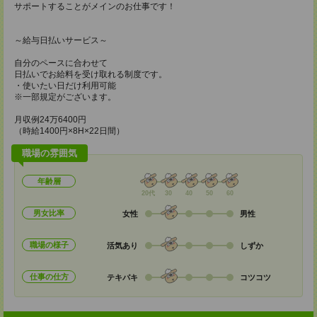
サポートすることがメインのお仕事です！
～給与日払いサービス～
自分のペースに合わせて
日払いでお給料を受け取れる制度です。
・使いたい日だけ利用可能
※一部規定がございます。
月収例24万6400円
（時給1400円×8H×22日間）
職場の雰囲気
年齢層
20代
30
40
50
60
男女比率
女性
男性
職場の様子
活気あり
しずか
仕事の仕方
テキパキ
コツコツ