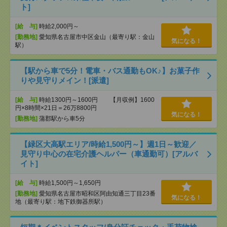
ト]
[給 与]
時給2,000円～
[勤務地]
愛知県名古屋市中区金山（最寄り駅：金山
気になる！
駅）
【駅から車で5分！電車・バス通勤もOK♪】お菓子作
りや見守りメイン！[派遣]
[給 与]
時給1300円～1600円 【月収例】1600
円×8時間×21日＝26万8800円
気になる！
[勤務地]
蒲郡駅から車5分
【緑区大高駅エリア/時給1,500円～】週1日～歓迎／
見守り中心の在宅介護ヘルパー（車通勤可）[アルバ
イト]
[給 与]
時給1,500円～1,650円
[勤務地]
愛知県名古屋市昭和区阿由知通三丁目23番
気になる！
地（最寄り駅：地下鉄御器所駅）