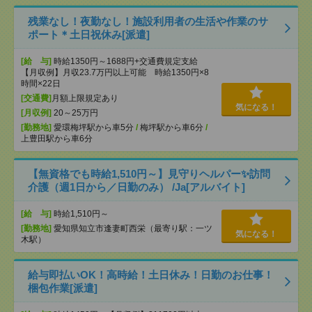
残業なし！夜勤なし！施設利用者の生活や作業のサ
ポート＊土日祝休み[派遣]
[給 与]
時給1350円～1688円+交通費規定支給
【月収例】月収23.7万円以上可能 時給1350円×8
時間×22日
[交通費]
月額上限規定あり
気になる！
[月収例]
20～25万円
[勤務地]
愛環梅坪駅から車5分
/
梅坪駅から車6分
/
上豊田駅から車6分
【無資格でも時給1,510円～】見守りヘルパー✨訪問
介護（週1日から／日勤のみ） /Ja[アルバイト]
[給 与]
時給1,510円～
[勤務地]
愛知県知立市逢妻町西栄（最寄り駅：一ツ
気になる！
木駅）
給与即払いOK！高時給！土日休み！日勤のお仕事！
梱包作業[派遣]