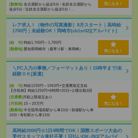
気になる！
[勤務地]
名古屋駅から徒歩5分
/
名鉄名古屋駅から
徒歩5分
/
近鉄名古屋駅から徒歩5分
/
…
レア求人！［物件の写真撮影］8月スタート｜高時給
1700円｜未経験OK！岡崎市(cb1sr02)[アルバイト]
[給 与]
時給1,700円～1,700円
[勤務地]
愛知県岡崎市（最寄り駅：東岡崎）
気になる！
＼PC入力の事務／フォーマットあり！15時半まで/未
経験ＯＫ[派遣]
[給 与]
時給1250円～1563円+交通費規定支給
【月収例】時給1250円×6時間×20日+土曜出勤2回
[交通費]
月額上限規定あり
[月収例]
15～20万円
気になる！
[勤務地]
中京競馬場前駅から車10分
/
前後駅から車
10分
/
有松駅から車13分
高時給2000円☆1日4時間でOK！国際スポーツ大会の
受付スタッフ☆来社不要！日払いOK♪/N1[アルバイ