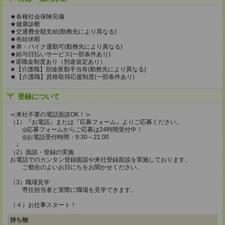
★各種社会保険完備
★健康診断
★交通費全額支給(勤務先により異なる)
★有給休暇
★車・バイク通勤可(勤務先により異なる)
★給与日払いサービス(一部条件あり)
★退職金制度あり（別途規定あり）
★【介護職】別途夜勤手当有(勤務先により異なる)
★【介護職】資格取得応援制度(一部条件あり)
登録について
≪来社不要の電話面談OK！≫
（1）『お電話』または『応募フォーム』よりご応募ください。
◎応募フォームからご応募は24時間受付中！
◎お電話受付時間：9:30～21:00
↓
（2）面談・登録の実施
お電話でのカンタン登録面談や来社登録面談を実施しております。
ご都合のよいお日にちをお聞かせください。
（3）職場見学
専任担当者と実際に職場を見学できます。
（４）お仕事スタート！
持ち物