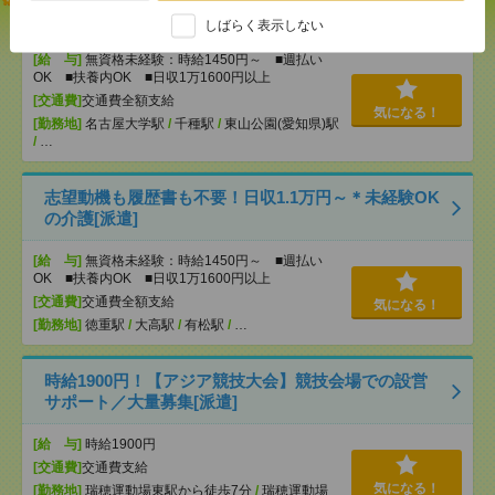
いも仕事の1つ[派遣]
しばらく表示しない
[給 与]
無資格未経験：時給1450円～ ■週払い
OK ■扶養内OK ■日収1万1600円以上
[交通費]
交通費全額支給
気になる！
[勤務地]
名古屋大学駅
/
千種駅
/
東山公園(愛知県)駅
/
…
志望動機も履歴書も不要！日収1.1万円～＊未経験OK
の介護[派遣]
[給 与]
無資格未経験：時給1450円～ ■週払い
OK ■扶養内OK ■日収1万1600円以上
[交通費]
交通費全額支給
気になる！
[勤務地]
徳重駅
/
大高駅
/
有松駅
/
…
時給1900円！【アジア競技大会】競技会場での設営
サポート／大量募集[派遣]
[給 与]
時給1900円
[交通費]
交通費支給
気になる！
[勤務地]
瑞穂運動場東駅から徒歩7分
/
瑞穂運動場