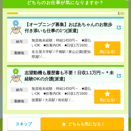
どちらのお仕事が気になりますか？
1
/10
応募ページへ
【オープニング募集】おばあちゃんのお散歩
付き添いも仕事の1つ[派遣]
気になる！
無資格未経験：時給1450円～ ■週払
給与
いOK ■扶養内OK ■日収1万1600円
以上
名古屋大学駅 / 千種駅 / 東山公園(愛知
気になる!
勤務地
メール
LINE
県)駅 / …
で送る
で送る
志望動機も履歴書も不要！日収1.1万円～＊未
シェア
ツイート
ブックマーク
経験OKの介護[派遣]
無資格未経験：時給1450円～ ■週払
給与
いOK ■扶養内OK ■日収1万1600円
以上
あなたの閲覧履歴からの
徳重駅 / 大高駅 / 有松駅 / …
気になる!
勤務地
おすすめ
スキップ
どちらも気になる！
【オープニング募集】おばあちゃんのお散歩付き添