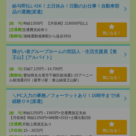
給与即払いOK！土日休み！日勤のお仕事！自動車部
品の運搬[派遣]
[給 与]
時給1350円 【月収例】216000円以上
[交通費]
交通費支給有り
気になる！
[勤務地]
瑞穂運動場東駅から徒歩26分
障がい者グループホームの世話人・生活支援員【覚
王山】[アルバイト]
[給 与]
日給7,125円～14,700円
[勤務地]
愛知県名古屋市千種区姫池通1-15アベニー
気になる！
ル姫池通203（最寄り駅：東山線覚王山駅）
＼PC入力の事務／フォーマットあり！15時半まで/未
経験ＯＫ[派遣]
[給 与]
時給1250円～1563円+交通費規定支給
【月収例】時給1250円×6時間×20日+土曜出勤2回
[交通費]
月額上限規定あり
[月収例]
15～20万円
気になる！