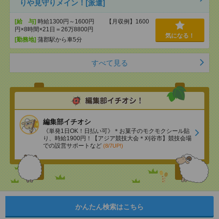
りや見守りメイン！[派遣]
[給 与]
時給1300円～1600円 【月収例】1600
円×8時間×21日＝26万8800円
気になる！
[勤務地]
蒲郡駅から車5分
すべて見る
編集部イチオシ
《単発1日OK！日払い可》＊お菓子のモクモクシール貼
り、時給1900円！【アジア競技大会＊刈谷市】競技会場
での設営サポートなど
(8/7UP!)
かんたん検索はこちら