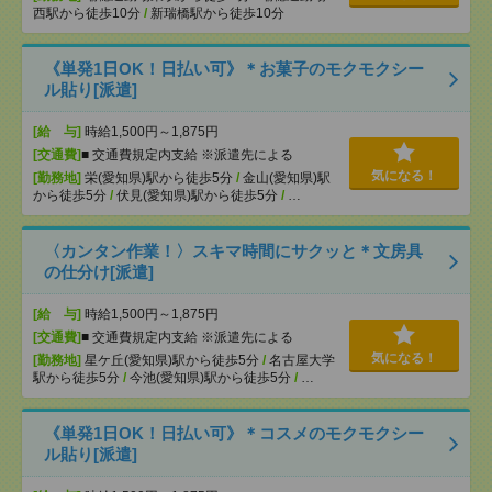
西駅から徒歩10分
/
新瑞橋駅から徒歩10分
《単発1日OK！日払い可》＊お菓子のモクモクシー
ル貼り[派遣]
[給 与]
時給1,500円～1,875円
[交通費]
■ 交通費規定内支給 ※派遣先による
気になる！
[勤務地]
栄(愛知県)駅から徒歩5分
/
金山(愛知県)駅
から徒歩5分
/
伏見(愛知県)駅から徒歩5分
/
…
〈カンタン作業！〉スキマ時間にサクッと＊文房具
の仕分け[派遣]
[給 与]
時給1,500円～1,875円
[交通費]
■ 交通費規定内支給 ※派遣先による
気になる！
[勤務地]
星ケ丘(愛知県)駅から徒歩5分
/
名古屋大学
駅から徒歩5分
/
今池(愛知県)駅から徒歩5分
/
…
《単発1日OK！日払い可》＊コスメのモクモクシー
ル貼り[派遣]