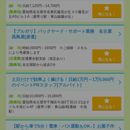
[給 与]
日給7,125円～14,700円
[勤務地]
愛知県名古屋市名東区藤見が丘３０藤見が
気になる！
丘ASビル１A（最寄り駅：東山線藤が丘）
【ブルガリ】バックヤード・サポート業務 名古屋
高島屋[派遣]
[給 与]
時給1600円～1650円 ※ご経験・スキル
により考慮致します
[交通費]
交通費全額支給（規定あり）
気になる！
[勤務地]
名古屋駅から徒歩2分
土日だけで効率よく稼げる！日給1万円～1万5,000円
のイベントPRスタッフ[アルバイト]
[給 与]
日給10,000円～15,000円
[勤務地]
愛知県名古屋市千種区今池3丁目12-21ほそ
ぐち今池ビル4F（最寄り駅：東山線/桜通線 今池
気になる！
駅）
【駅から車で5分！電車・バス通勤もOK♪】お菓子作