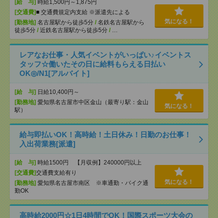
[給 与]
時給1,500円～1,875円
[交通費]
■ 交通費規定内支給 ※派遣先による
気になる！
[勤務地]
名古屋駅から徒歩5分
/
名鉄名古屋駅から
徒歩5分
/
近鉄名古屋駅から徒歩5分
/
…
レアなお仕事・人気イベントがいっぱい♪イベントス
タッフ☆働いたその日に給料もらえる日払い
OK◎/N1[アルバイト]
[給 与]
日給10,400円～
[勤務地]
愛知県名古屋市中区金山（最寄り駅：金山
気になる！
駅）
給与即払いOK！高時給！土日休み！日勤のお仕事！
入出荷業務[派遣]
[給 与]
時給1500円 【月収例】240000円以上
[交通費]
交通費支給有り
気になる！
[勤務地]
愛知県名古屋市南区 ※車通勤・バイク通
勤OK
高時給2000円☆1日4時間でOK！国際スポーツ大会の