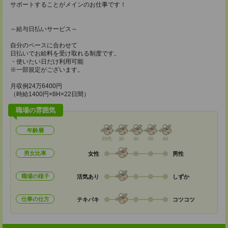
サポートすることがメインのお仕事です！
～給与日払いサービス～
自分のペースに合わせて
日払いでお給料を受け取れる制度です。
・使いたい日だけ利用可能
※一部規定がございます。
月収例24万6400円
（時給1400円×8H×22日間）
職場の雰囲気
年齢層
20代
30
40
50
60
男女比率
女性
男性
職場の様子
活気あり
しずか
仕事の仕方
テキパキ
コツコツ