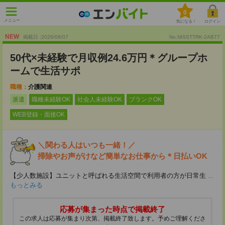
0
メニュー
気になる！
ログイン
NEW
掲載日 :2026
/
08
/
07
No.NISSTTRK-2AB77
50代×未経験で月収例24.6万円＊グループホ
ームで生活サポ
職種：
介護関連
派遣
職種未経験OK
社会人未経験OK
ブランクOK
WEB登録・面接OK
＼関わる人はいつも一緒！／
掃除やお声がけなど簡単なお仕事から＊日払いOK
【少人数施設】ユニットと呼ばれる生活空間で利用者の方が日常生
...
もっとみる
応募が集まった時点で掲載終了
この求人は応募が集まり次第、掲載終了致します。予めご理解くださ