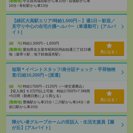
[勤務地]
中京競馬場前駅から車10分
/
前後駅から車
10分
/
有松駅から車13分
【緑区大高駅エリア/時給1,500円～】週1日～歓迎／
見守り中心の在宅介護ヘルパー（車通勤可）[アルバ
イト]
[給 与]
時給1,500円～1,650円
[勤務地]
愛知県名古屋市昭和区阿由知通三丁目23番
気になる！
地（最寄り駅：地下鉄御器所駅）
短期＊イベントスタッフ/身分証チェック・手荷物検
査/日給10,200円～[派遣]
[給 与]
時給1700円～2125円（一律交通費込）
【収入例】6.3万円以上可能 時給1700円×7.5時間
×5日間（勤務日数により異なる）
気になる！
[勤務地]
豊橋駅から車15分
/
二川駅から車14分
/
赤
岩口駅から車10分
障がい者グループホームの世話人・生活支援員【藤
が丘】[アルバイト]