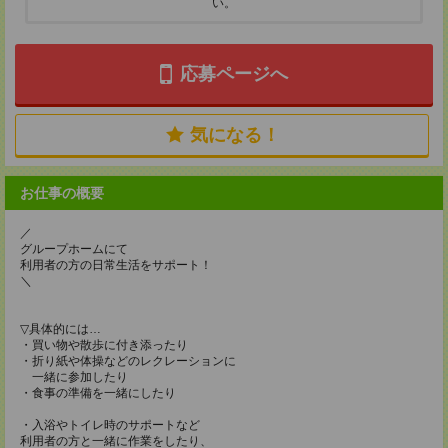
い。
応募ページへ
気になる！
お仕事の概要
／
グループホームにて
利用者の方の日常生活をサポート！
＼
▽具体的には…
・買い物や散歩に付き添ったり
・折り紙や体操などのレクレーションに
一緒に参加したり
・食事の準備を一緒にしたり
・入浴やトイレ時のサポートなど
利用者の方と一緒に作業をしたり、