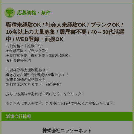
応募資格・条件
職種未経験OK / 社会人未経験OK / ブランクOK /
10名以上の大量募集 / 履歴書不要 / 40～50代活躍
中 / WEB登録・面接OK
＼無資格＊未経験OK／
★年齢不問・ブランクOK
★履歴書不要・来社不要（電話登録OK）
★社会保険完備
＼資格取得支援制度あり／
働きながら0円で介護資格が取れます！
実務者研修の資格講座を
無料で受講できます（一部条件有）
少しでも興味があれば「気になる」をクリック！
※こちらは求人例です。ご希望にあわせて幅広くご提案いたします。
派遣会社情報
株式会社ニッソーネット