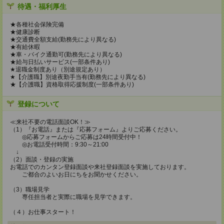
待遇・福利厚生
★各種社会保険完備
★健康診断
★交通費全額支給(勤務先により異なる)
★有給休暇
★車・バイク通勤可(勤務先により異なる)
★給与日払いサービス(一部条件あり)
★退職金制度あり（別途規定あり）
★【介護職】別途夜勤手当有(勤務先により異なる)
★【介護職】資格取得応援制度(一部条件あり)
登録について
≪来社不要の電話面談OK！≫
（1）『お電話』または『応募フォーム』よりご応募ください。
◎応募フォームからご応募は24時間受付中！
◎お電話受付時間：9:30～21:00
↓
（2）面談・登録の実施
お電話でのカンタン登録面談や来社登録面談を実施しております。
ご都合のよいお日にちをお聞かせください。
（3）職場見学
専任担当者と実際に職場を見学できます。
（４）お仕事スタート！