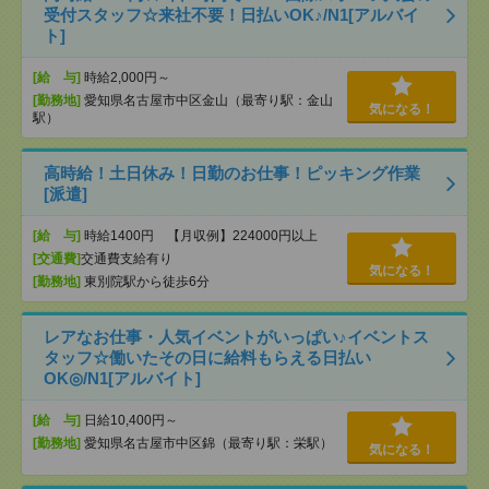
受付スタッフ☆来社不要！日払いOK♪/N1[アルバイ
ト]
[給 与]
時給2,000円～
[勤務地]
愛知県名古屋市中区金山（最寄り駅：金山
気になる！
駅）
高時給！土日休み！日勤のお仕事！ピッキング作業
[派遣]
[給 与]
時給1400円 【月収例】224000円以上
[交通費]
交通費支給有り
気になる！
[勤務地]
東別院駅から徒歩6分
レアなお仕事・人気イベントがいっぱい♪イベントス
タッフ☆働いたその日に給料もらえる日払い
OK◎/N1[アルバイト]
[給 与]
日給10,400円～
[勤務地]
愛知県名古屋市中区錦（最寄り駅：栄駅）
気になる！