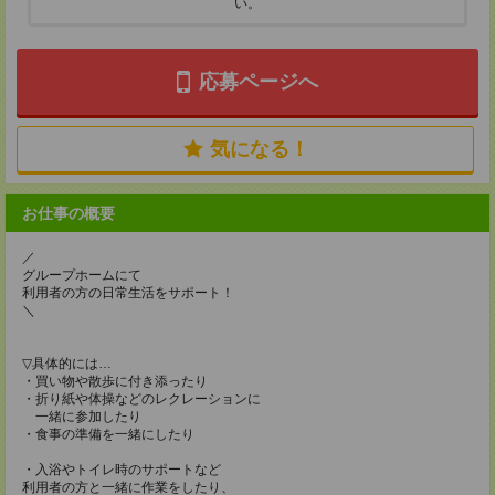
い。
応募ページへ
気になる！
お仕事の概要
／
グループホームにて
利用者の方の日常生活をサポート！
＼
▽具体的には…
・買い物や散歩に付き添ったり
・折り紙や体操などのレクレーションに
一緒に参加したり
・食事の準備を一緒にしたり
・入浴やトイレ時のサポートなど
利用者の方と一緒に作業をしたり、