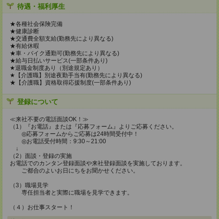
待遇・福利厚生
★各種社会保険完備
★健康診断
★交通費全額支給(勤務先により異なる)
★有給休暇
★車・バイク通勤可(勤務先により異なる)
★給与日払いサービス(一部条件あり)
★退職金制度あり（別途規定あり）
★【介護職】別途夜勤手当有(勤務先により異なる)
★【介護職】資格取得応援制度(一部条件あり)
登録について
≪来社不要の電話面談OK！≫
（1）『お電話』または『応募フォーム』よりご応募ください。
◎応募フォームからご応募は24時間受付中！
◎お電話受付時間：9:30～21:00
↓
（2）面談・登録の実施
お電話でのカンタン登録面談や来社登録面談を実施しております。
ご都合のよいお日にちをお聞かせください。
（3）職場見学
専任担当者と実際に職場を見学できます。
（４）お仕事スタート！