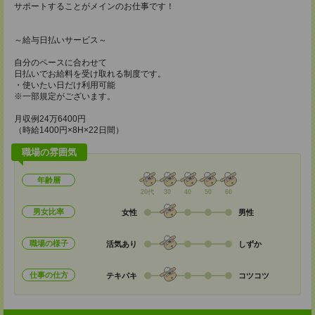
サポートすることがメインのお仕事です！
～給与日払いサービス～
自分のペースに合わせて
日払いでお給料を受け取れる制度です。
・使いたい日だけ利用可能
※一部規定がございます。
月収例24万6400円
（時給1400円×8H×22日間）
職場の雰囲気
年齢層
20代
30
40
50
60
男女比率
女性
男性
職場の様子
活気あり
しずか
仕事の仕方
テキパキ
コツコツ