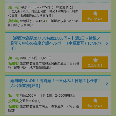
[給 与]
時給1700円～2125円（一律交通費込）
【収入例】6.3万円以上可能 時給1700円×7.5時間
×5日間（勤務日数により異なる）
気になる！
[勤務地]
豊橋駅から車15分
/
二川駅から車14分
/
赤
岩口駅から車10分
【緑区大高駅エリア/時給1,500円～】週1日～歓迎／
見守り中心の在宅介護ヘルパー（車通勤可）[アルバ
イト]
[給 与]
時給1,500円～1,650円
[勤務地]
愛知県名古屋市昭和区阿由知通三丁目23番
気になる！
地（最寄り駅：地下鉄御器所駅）
給与即払いOK！高時給！土日休み！日勤のお仕事！
入出荷業務[派遣]
[給 与]
時給1500円 【月収例】240000円以上
[交通費]
交通費支給有り
気になる！
[勤務地]
愛知県名古屋市南区 ※車通勤・バイク通
勤OK