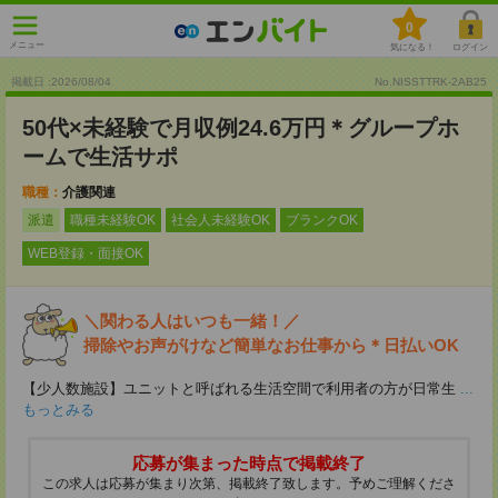
0
メニュー
気になる！
ログイン
掲載日 :2026
/
08
/
04
No.NISSTTRK-2AB25
50代×未経験で月収例24.6万円＊グループホ
ームで生活サポ
職種：
介護関連
派遣
職種未経験OK
社会人未経験OK
ブランクOK
WEB登録・面接OK
＼関わる人はいつも一緒！／
掃除やお声がけなど簡単なお仕事から＊日払いOK
【少人数施設】ユニットと呼ばれる生活空間で利用者の方が日常生
...
もっとみる
応募が集まった時点で掲載終了
この求人は応募が集まり次第、掲載終了致します。予めご理解くださ