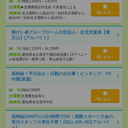
[給 与]
時給1,500円～1,875円
[交通費]
■ 交通費規定内支給 ※派遣先による
気になる！
[勤務地]
名古屋駅から徒歩5分
/
名鉄名古屋駅から
徒歩5分
/
近鉄名古屋駅から徒歩5分
/
…
障がい者グループホームの世話人・生活支援員【覚
王山】[アルバイト]
[給 与]
日給7,125円～14,700円
[勤務地]
愛知県名古屋市千種区姫池通1-15アベニー
気になる！
ル姫池通203（最寄り駅：東山線覚王山駅）
高時給！平日休み！日勤のお仕事！ピッキング、PC
作業[派遣]
[給 与]
時給1350円
[交通費]
交通費支給有り
気になる！
[勤務地]
愛知県名古屋市中区
高時給2000円☆1日4時間でOK！国際スポーツ大会の
受付スタッフ☆来社不要！日払いOK♪/N1[アルバイ
ト]