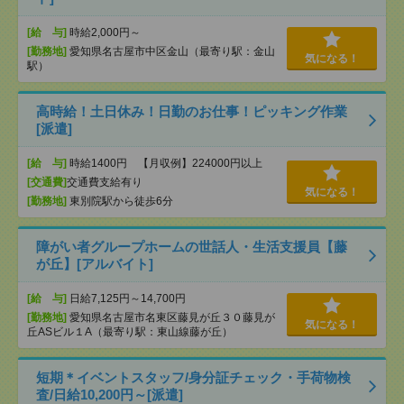
[給 与]
時給2,000円～
[勤務地]
愛知県名古屋市中区金山（最寄り駅：金山
気になる！
駅）
高時給！土日休み！日勤のお仕事！ピッキング作業
[派遣]
[給 与]
時給1400円 【月収例】224000円以上
[交通費]
交通費支給有り
気になる！
[勤務地]
東別院駅から徒歩6分
障がい者グループホームの世話人・生活支援員【藤
が丘】[アルバイト]
[給 与]
日給7,125円～14,700円
[勤務地]
愛知県名古屋市名東区藤見が丘３０藤見が
気になる！
丘ASビル１A（最寄り駅：東山線藤が丘）
短期＊イベントスタッフ/身分証チェック・手荷物検
査/日給10,200円～[派遣]