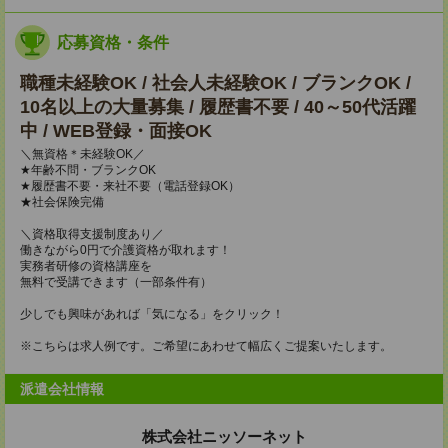
応募資格・条件
職種未経験OK / 社会人未経験OK / ブランクOK /
10名以上の大量募集 / 履歴書不要 / 40～50代活躍
中 / WEB登録・面接OK
＼無資格＊未経験OK／
★年齢不問・ブランクOK
★履歴書不要・来社不要（電話登録OK）
★社会保険完備
＼資格取得支援制度あり／
働きながら0円で介護資格が取れます！
実務者研修の資格講座を
無料で受講できます（一部条件有）
少しでも興味があれば「気になる」をクリック！
※こちらは求人例です。ご希望にあわせて幅広くご提案いたします。
派遣会社情報
株式会社ニッソーネット