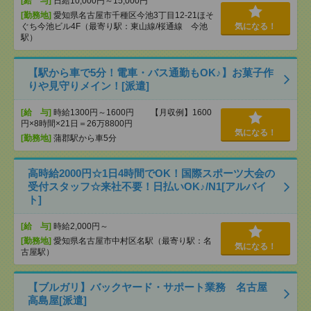
[給 与]
日給10,000円～15,000円
[勤務地]
愛知県名古屋市千種区今池3丁目12-21ほそ
ぐち今池ビル4F（最寄り駅：東山線/桜通線 今池
気になる！
駅）
【駅から車で5分！電車・バス通勤もOK♪】お菓子作
りや見守りメイン！[派遣]
[給 与]
時給1300円～1600円 【月収例】1600
円×8時間×21日＝26万8800円
気になる！
[勤務地]
蒲郡駅から車5分
高時給2000円☆1日4時間でOK！国際スポーツ大会の
受付スタッフ☆来社不要！日払いOK♪/N1[アルバイ
ト]
[給 与]
時給2,000円～
[勤務地]
愛知県名古屋市中村区名駅（最寄り駅：名
気になる！
古屋駅）
【ブルガリ】バックヤード・サポート業務 名古屋
高島屋[派遣]