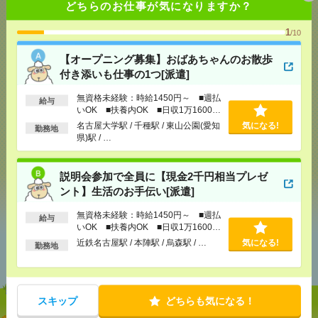
どちらのお仕事が気になりますか？
1
/10
応募ページへ
【オープニング募集】おばあちゃんのお散歩
付き添いも仕事の1つ[派遣]
気になる！
無資格未経験：時給1450円～ ■週払
給与
いOK ■扶養内OK ■日収1万1600円
以上
名古屋大学駅 / 千種駅 / 東山公園(愛知
気になる!
勤務地
メール
LINE
県)駅 / …
で送る
で送る
説明会参加で全員に【現金2千円相当プレゼ
シェア
ツイート
ブックマーク
ント】生活のお手伝い[派遣]
無資格未経験：時給1450円～ ■週払
給与
いOK ■扶養内OK ■日収1万1600円
以上
あなたの閲覧履歴からの
近鉄名古屋駅 / 本陣駅 / 烏森駅 / …
気になる!
勤務地
おすすめ
スキップ
どちらも気になる！
【オープニング募集】おばあちゃんのお散歩付き添