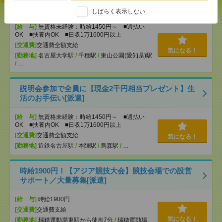
いも仕事の1つ[派遣]
しばらく表示しない
[給 与]
無資格未経験：時給1450円～ ■週払い
OK ■扶養内OK ■日収1万1600円以上
[交通費]
交通費全額支給
気になる！
[勤務地]
名古屋大学駅
/
千種駅
/
東山公園(愛知県)駅
/
…
説明会参加で全員に【現金2千円相当プレゼント】生
活のお手伝い[派遣]
[給 与]
無資格未経験：時給1450円～ ■週払い
OK ■扶養内OK ■日収1万1600円以上
[交通費]
交通費全額支給
気になる！
[勤務地]
近鉄名古屋駅
/
本陣駅
/
烏森駅
/
…
時給1900円！【アジア競技大会】競技会場での設営
サポート／大量募集[派遣]
[給 与]
時給1900円
[交通費]
交通費支給
気になる！
[勤務地]
瑞穂運動場東駅から徒歩7分
/
瑞穂運動場