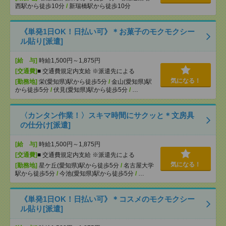
西駅から徒歩10分
/
新瑞橋駅から徒歩10分
《単発1日OK！日払い可》＊お菓子のモクモクシー
ル貼り[派遣]
[給 与]
時給1,500円～1,875円
[交通費]
■ 交通費規定内支給 ※派遣先による
気になる！
[勤務地]
栄(愛知県)駅から徒歩5分
/
金山(愛知県)駅
から徒歩5分
/
伏見(愛知県)駅から徒歩5分
/
…
〈カンタン作業！〉スキマ時間にサクッと＊文房具
の仕分け[派遣]
[給 与]
時給1,500円～1,875円
[交通費]
■ 交通費規定内支給 ※派遣先による
気になる！
[勤務地]
星ケ丘(愛知県)駅から徒歩5分
/
名古屋大学
駅から徒歩5分
/
今池(愛知県)駅から徒歩5分
/
…
《単発1日OK！日払い可》＊コスメのモクモクシー
ル貼り[派遣]