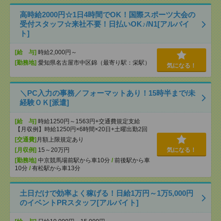
高時給2000円☆1日4時間でOK！国際スポーツ大会の
受付スタッフ☆来社不要！日払いOK♪/N1[アルバイ
ト]
[給 与]
時給2,000円～
[勤務地]
愛知県名古屋市中区錦（最寄り駅：栄駅）
気になる！
＼PC入力の事務／フォーマットあり！15時半まで/未
経験ＯＫ[派遣]
[給 与]
時給1250円～1563円+交通費規定支給
【月収例】時給1250円×6時間×20日+土曜出勤2回
[交通費]
月額上限規定あり
[月収例]
15～20万円
気になる！
[勤務地]
中京競馬場前駅から車10分
/
前後駅から車
10分
/
有松駅から車13分
土日だけで効率よく稼げる！日給1万円～1万5,000円
のイベントPRスタッフ[アルバイト]