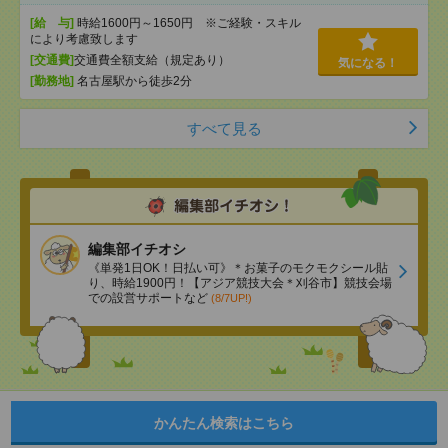
[給 与]
時給1600円～1650円 ※ご経験・スキル
により考慮致します
[交通費]
交通費全額支給（規定あり）
気になる！
[勤務地]
名古屋駅から徒歩2分
すべて見る
編集部イチオシ
《単発1日OK！日払い可》＊お菓子のモクモクシール貼
り、時給1900円！【アジア競技大会＊刈谷市】競技会場
での設営サポートなど
(8/7UP!)
かんたん検索はこちら