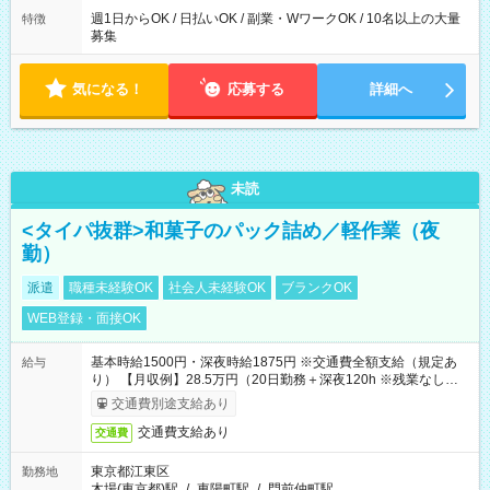
週1日からOK / 日払いOK / 副業・WワークOK / 10名以上の大量
特徴
募集
気になる！
応募する
詳細へ
未読
<タイパ抜群>和菓子のパック詰め／軽作業（夜
勤）
派遣
職種未経験OK
社会人未経験OK
ブランクOK
WEB登録・面接OK
基本時給1500円・深夜時給1875円 ※交通費全額支給（規定あ
給与
り） 【月収例】28.5万円（20日勤務＋深夜120h ※残業なしの場
合）
交通費別途支給あり
交通費支給あり
交通費
東京都江東区
勤務地
木場(東京都)駅
/
東陽町駅
/
門前仲町駅