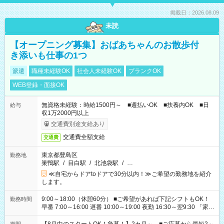
掲載日：2026.08.09
未読
【オープニング募集】おばあちゃんのお散歩付
き添いも仕事の1つ
派遣
職種未経験OK
社会人未経験OK
ブランクOK
WEB登録・面接OK
無資格未経験：時給1500円～ ■週払いOK ■扶養内OK ■日
給与
収1万2000円以上
交通費別途支給あり
交通費全額支給
交通費
東京都豊島区
勤務地
巣鴨駅
/
目白駅
/
北池袋駅
/
…
≪自宅からドアtoドアで30分以内！≫ご希望の勤務地を紹介
します。
9:00～18:00（休憩60分） ■ご希望があれば下記シフトもOK！
勤務時間
早番 7:00～16:00 遅番 10:00～19:00 夜勤 16:30～翌9:30 「家族
と休みを合わせたい」 「余裕を持って夕飯の準備がしたい」
「できれば残業はしたくない」 など、ご希望を教えてください