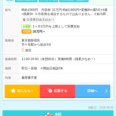
時給1900円 月収例 31万円 時給1900円×実働8h×週5日×4週
給与
+残業5h ※月収例を保証するものではありません。※給与即受
取りサービス利用可（利用条件有）
交通費別途支給あり
1ヶ月3万円を上限として実費支給
交通費
30万円～
月収例
東京都新宿区
勤務地
市ケ谷駅から徒歩3分
放送
11:00-20:00（休憩60分）実働8時間（残業少なめ！）
勤務時間
即日～長期 ※開始日相談OK
期間
履歴書不要
特徴
気になる！
応募する
詳細へ
掲載日：2026.08.09
未読