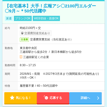
【在宅基本】大手！広報アシ〇2100円エルダー
〇9月～＊50代活躍中
派遣
ブランクOK
WEB登録・面接OK
時給2100円＋交
給与
交通費別途支給あり
交通費実費支給（当社規定あり）
交通費
東京都中央区
勤務地
三越前駅から徒歩2分
/
新日本橋駅から徒歩5分
三越前駅近くの企業
8:30～17:15
勤務時間
2026/9/1～長期 ※2027年3月末まで(期間延長の可能性あり)
期間
※9月～OK！
履歴書不要
/
40～50代活躍中
特徴
気になる！
応募する
詳細へ