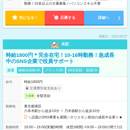
勤務
/
10名以上の大量募集
/
パソコンスキル不要
気になる！
応募する
詳細へ
掲載日：2026.08.07
未読
時給1800円＊完全在宅！10-16時勤務！急成長
中のSNS企業で役員サポート
派遣
職種未経験OK
ブランクOK
WEB登録・面接OK
時給1800円
給与
交通費別途支給あり
全額支給
交通費
東京都港区
勤務地
六本木駅から徒歩10分
/
乃木坂駅から徒歩10分
＼話題のSNS事業を展開／ホリエモン発信の成長中企業☆★
10:00～16:00(実働5時間 休憩1時間) ※9:00～18:00の間で1日
勤務時間