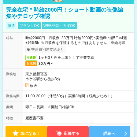
完全在宅＊時給2000円！ショート動画の映像編
集やテロップ確認
派遣
ブランクOK
WEB登録・面接OK
時給2000円 月収例 33万円 時給2000円×実働8h×週5日×4週
給与
+残業5h ※月収例を保証するものではありません。※給与即受
取りサービス利用可（利用条件有）
交通費別途支給あり
1ヶ月3万円を上限として実費支給
交通費
30万円～
月収例
東京都新宿区
勤務地
市ケ谷駅から徒歩3分
放送
11:00-20:00（休憩60分）実働8時間（残業少なめ！）
勤務時間
即日～長期 ※開始日相談OK
期間
履歴書不要
特徴
気になる！
応募する
詳細へ