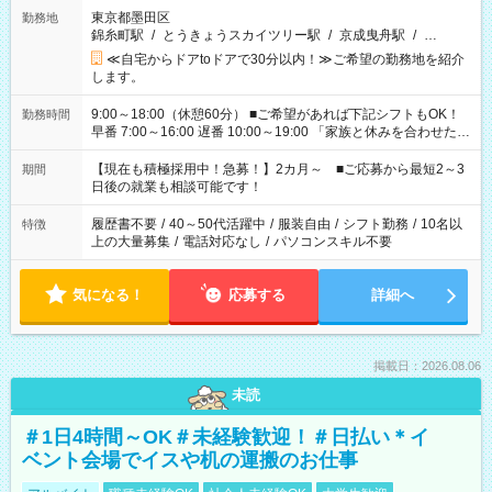
東京都墨田区
勤務地
錦糸町駅
/
とうきょうスカイツリー駅
/
京成曳舟駅
/
…
≪自宅からドアtoドアで30分以内！≫ご希望の勤務地を紹介
します。
9:00～18:00（休憩60分） ■ご希望があれば下記シフトもOK！
勤務時間
早番 7:00～16:00 遅番 10:00～19:00 「家族と休みを合わせた
い」 「余裕を持って夕飯の準備がしたい」 「できれば残業はし
たくない」 など、ご希望を教えてくださいね。 ※Wワーク希望
【現在も積極採用中！急募！】2カ月～ ■ご応募から最短2～3
期間
の方へ 今ご覧のお仕事で希望する勤務時間と、もう1つのお仕事
日後の就業も相談可能です！
の勤務時間。 合計で週40時間を超える場合は応募できません。
履歴書不要
/
40～50代活躍中
/
服装自由
/
シフト勤務
/
10名以
特徴
上の大量募集
/
電話対応なし
/
パソコンスキル不要
気になる！
応募する
詳細へ
掲載日：2026.08.06
未読
＃1日4時間～OK＃未経験歓迎！＃日払い＊イ
ベント会場でイスや机の運搬のお仕事