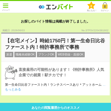
0
メニュー
気になる！
ログイン
お探しのバイト情報は掲載が終了しました。
掲載日 :2026
/
06
/
03
No.STFSV2204381602
【在宅メイン】時給1750円！第一生命日比谷
ファースト内！特許事務所で事務
派遣
職種未経験OK
ブランクOK
WEB登録・面接OK
直接雇用の可能性があります！《特許事務所》人気
企業での就業！駅チカです！
第一生命日比谷ファースト内！ランチスペースあり＊アットホーム
...
もっとみる
あなたの閲覧履歴からのオススメ