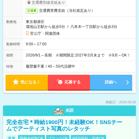
交通費別途支給あり
交通費実費支給（当社規定あり）
交通費
東京都港区
勤務地
溜池山王駅から徒歩5分
/
六本木一丁目駅から徒歩3分
官公庁・関連団体
9:00～17:00
勤務時間
2026/9/1～長期 ※期間限定:2027年3月末まで ※9月～OK！
期間
履歴書不要
/
40～50代活躍中
特徴
気になる！
応募する
詳細へ
掲載日：2026.08.09
未読
完全在宅＊時給1900円！未経験OK！SNSチー
ムでアーティスト写真のレタッチ
派遣
職種未経験OK
ブランクOK
WEB登録・面接OK