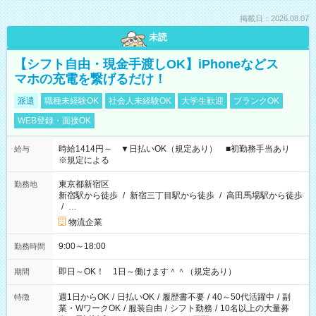
掲載日：2026.08.07
未読
【シフト自由・現金手渡しOK】iPhoneなどス
マホの充電を繋げるだけ！
派遣
職種未経験OK
社会人未経験OK
大学生歓迎
ブランクOK
WEB登録・面接OK
時給1414円～ ▼日払いOK（規定あり） ■初勤務手当あり
給与
※規定による
東京都新宿区
勤務地
新宿駅から徒歩
/
新宿三丁目駅から徒歩
/
高田馬場駅から徒歩
/
…
物流企業
9:00～18:00
勤務時間
即日～OK！ 1日～働けます＾＾（規定あり）
期間
週1日からOK
/
日払いOK
/
履歴書不要
/
40～50代活躍中
/
副
特徴
業・WワークOK
/
服装自由
/
シフト勤務
/
10名以上の大量募