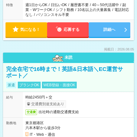
週1日からOK
/
日払いOK
/
履歴書不要
/
40～50代活躍中
/
副
特徴
業・WワークOK
/
シフト勤務
/
10名以上の大量募集
/
電話対応
なし
/
パソコンスキル不要
気になる！
応募する
詳細へ
掲載日：2026.08.05
未読
完全在宅で16時まで！英語&日本語＼EC運営サ
ポート／
派遣
ブランクOK
WEB登録・面接OK
時給2450円＋交
給与
交通費別途支給あり
出社時の通勤交通費支給
交通費
東京都港区
勤務地
六本木駅から徒歩3分
IT・Web・通信