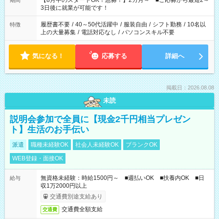
【8月中のスタートOK！急募！】2カ月～ ■ご応募から最短2～
期間
ね。 ※Wワーク希望の方へ 今ご覧のお仕事で希望する勤務時間
3日後に就業が可能です！
と、もう1つのお仕事の勤務時間。 合計で週40時間を超える場
合は応募できません。
履歴書不要
/
40～50代活躍中
/
服装自由
/
シフト勤務
/
10名以
特徴
上の大量募集
/
電話対応なし
/
パソコンスキル不要
気になる！
応募する
詳細へ
掲載日：2026.08.08
未読
説明会参加で全員に【現金2千円相当プレゼン
ト】生活のお手伝い
派遣
職種未経験OK
社会人未経験OK
ブランクOK
WEB登録・面接OK
無資格未経験：時給1500円～ ■週払いOK ■扶養内OK ■日
給与
収1万2000円以上
交通費別途支給あり
交通費全額支給
交通費