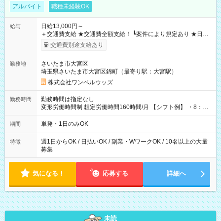
アルバイト
職種未経験OK
日給13,000円～
給与
＋交通費支給 ★交通費全額支給！ ┗案件により規定あり ★日払
いOK！（規定あり） ┗働いたその日に現金GET♪ お仕事後はコ
交通費別途支給あり
ンビニATMから 日払い分を引き落とせます！ 【試用期間】試
用期間なし
さいたま市大宮区
勤務地
埼玉県さいたま市大宮区錦町（最寄り駅：大宮駅）
株式会社ワンベルウッズ
勤務時間は指定なし
勤務時間
変形労働時間制 想定労働時間160時間/月 【シフト例】 ・8：00
～21：00
単発・1日のみOK
期間
週1日からOK / 日払いOK / 副業・WワークOK / 10名以上の大量
特徴
募集
気になる！
応募する
詳細へ
未読