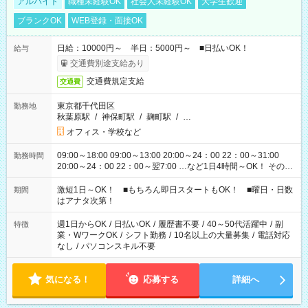
アルバイト
職種未経験OK
社会人未経験OK
大学生歓迎
ブランクOK
WEB登録・面接OK
日給：10000円～ 半日：5000円～ ■日払いOK！
給与
交通費別途支給あり
交通費規定支給
交通費
東京都千代田区
勤務地
秋葉原駅
/
神保町駅
/
麹町駅
/
…
オフィス・学校など
09:00～18:00 09:00～13:00 20:00～24：00 22：00～31:00
勤務時間
20:00～24：00 22：00～翌7:00 …など1日4時間～OK！ その他
シフトもございます！ お気軽にご相談ください！
激短1日～OK！ ■もちろん即日スタートもOK！ ■曜日・日数
期間
はアナタ次第！
週1日からOK
/
日払いOK
/
履歴書不要
/
40～50代活躍中
/
副
特徴
業・WワークOK
/
シフト勤務
/
10名以上の大量募集
/
電話対応
なし
/
パソコンスキル不要
気になる！
応募する
詳細へ