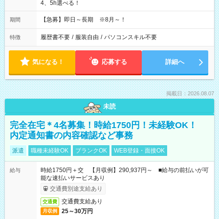
4、5h選べる！
【急募】即日～長期 ※8月～！
期間
履歴書不要
/
服装自由
/
パソコンスキル不要
特徴
気になる！
応募する
詳細へ
掲載日：2026.08.07
未読
完全在宅＊4名募集！時給1750円！未経験OK！
内定通知書の内容確認など事務
派遣
職種未経験OK
ブランクOK
WEB登録・面接OK
時給1750円＋交 【月収例】290,937円～ ■給与の前払いが可
給与
能な速払いサービスあり
交通費別途支給あり
交通費支給あり
交通費
25～30万円
月収例