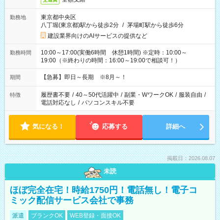
東京都中央区
勤務地
八丁堀(東京都)駅から徒歩2分
/
茅場町駅から徒歩6分
建設業界向けのAIサービスの提供など
10:00～17:00(実働6時間 休憩1時間) ※定時：10:00～
勤務時間
19:00（※終わりの時間：16:00～19:00で相談可！）
【急募】即日～長期 ※8月～！
期間
履歴書不要
/
40～50代活躍中
/
副業・WワークOK
/
服装自由
/
特徴
電話対応なし
/
パソコンスキル不要
気になる！
応募する
詳細へ
掲載日：2026.08.07
未読
ほぼ完全在宅！時給1750円！電話無し！電子コ
ミック配信サービス会社で事務
派遣
ブランクOK
WEB登録・面接OK