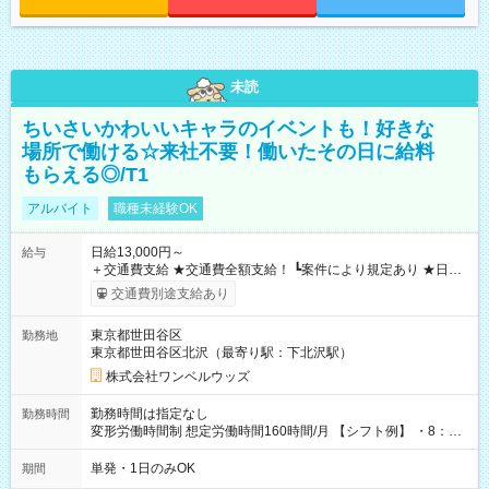
未読
ちいさいかわいいキャラのイベントも！好きな
場所で働ける☆来社不要！働いたその日に給料
もらえる◎/T1
アルバイト
職種未経験OK
日給13,000円～
給与
＋交通費支給 ★交通費全額支給！ ┗案件により規定あり ★日払
いOK！（規定あり） ┗働いたその日に現金GET♪ お仕事後はコ
交通費別途支給あり
ンビニATMから 日払い分を引き落とせます！ 【試用期間】試
用期間なし
東京都世田谷区
勤務地
東京都世田谷区北沢（最寄り駅：下北沢駅）
株式会社ワンベルウッズ
勤務時間は指定なし
勤務時間
変形労働時間制 想定労働時間160時間/月 【シフト例】 ・8：00
～21：00
単発・1日のみOK
期間