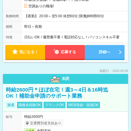
空調ありの職場!
【夜勤】 20:00～翌5:00 休憩60分 [実働]8時間00分
勤務時間
即日～長期
期間
日払いOK
/
履歴書不要
/
電話対応なし
/
パソコンスキル不要
特徴
気になる！
応募する
詳細へ
掲載日：2026.08.08
未読
時給2600円＊ほぼ在宅！週3～4日＆16時迄
OK！補助金申請のサポート業務
派遣
職種未経験OK
ブランクOK
WEB登録・面接OK
時給2600円
給与
交通費別途支給あり
全額支給
交通費