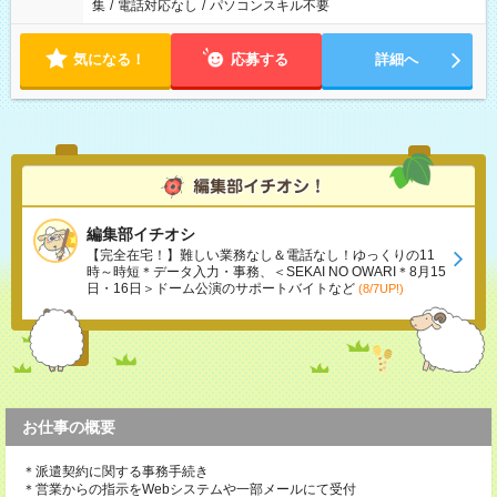
集
/
電話対応なし
/
パソコンスキル不要
気になる！
応募する
詳細へ
編集部イチオシ
【完全在宅！】難しい業務なし＆電話なし！ゆっくりの11
時～時短＊データ入力・事務、＜SEKAI NO OWARI＊8月15
日・16日＞ドーム公演のサポートバイトなど
(8/7UP!)
お仕事の概要
＊派遣契約に関する事務手続き
＊営業からの指示をWebシステムや一部メールにて受付