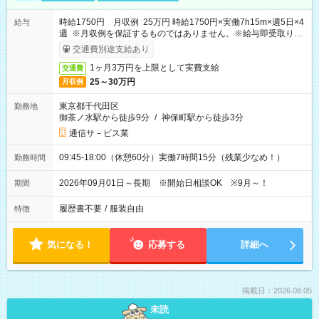
時給1750円 月収例 25万円 時給1750円×実働7h15m×週5日×4
給与
週 ※月収例を保証するものではありません。※給与即受取りサ
ービス利用可（利用条件有）
交通費別途支給あり
1ヶ月3万円を上限として実費支給
交通費
25～30万円
月収例
東京都千代田区
勤務地
御茶ノ水駅から徒歩9分
/
神保町駅から徒歩3分
通信サ－ビス業
09:45-18:00（休憩60分）実働7時間15分（残業少なめ！）
勤務時間
2026年09月01日～長期 ※開始日相談OK ※9月～！
期間
履歴書不要
/
服装自由
特徴
気になる！
応募する
詳細へ
掲載日：2026.08.05
未読