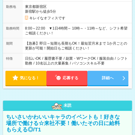
東京都新宿区
勤務地
新宿駅から徒歩5分
キレイなオフィスです
8:00～22:00 ▼1日4時間～ 10時～・11時～など、シフト希望
勤務時間
ご相談ください！
【急募】即日～短期も長期もOK！最短翌月末まで 1か月ごとの
期間
更新が可能！開始日もご相談ください！
日払いOK
/
履歴書不要
/
副業・WワークOK
/
服装自由
/
シフト
特徴
勤務
/
10名以上の大量募集
/
パソコンスキル不要
気になる！
応募する
詳細へ
未読
ちいさいかわいいキャラのイベントも！好きな
場所で働ける☆来社不要！働いたその日に給料
もらえる◎/T1