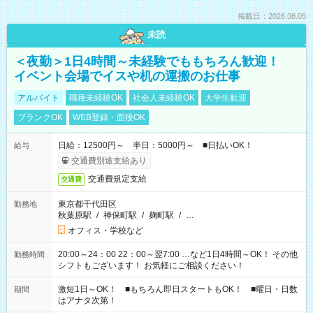
掲載日：2026.08.05
未読
＜夜勤＞1日4時間～未経験でももちろん歓迎！
イベント会場でイスや机の運搬のお仕事
アルバイト
職種未経験OK
社会人未経験OK
大学生歓迎
ブランクOK
WEB登録・面接OK
日給：12500円～ 半日：5000円～ ■日払いOK！
給与
交通費別途支給あり
交通費規定支給
交通費
東京都千代田区
勤務地
秋葉原駅
/
神保町駅
/
麹町駅
/
…
オフィス・学校など
20:00～24：00 22：00～翌7:00 …など1日4時間～OK！ その他
勤務時間
シフトもございます！ お気軽にご相談ください！
激短1日～OK！ ■もちろん即日スタートもOK！ ■曜日・日数
期間
はアナタ次第！