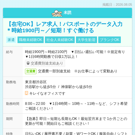
掲載日：2026.08.05
未読
【在宅OK】レア求人！パスポートのデータ入力
＊時給1900円～／短期！すぐ働ける
派遣
職種未経験OK
社会人未経験OK
大学生歓迎
ブランクOK
時給1900円～時給2100円 ▼日払い週払い可能！※規定有り
給与
▼1日6時間勤務で日収1万以上！
交通費別途支給あり
交通費一部別途支給 ※お仕事によって変動あり
交通費
東京都渋谷区
勤務地
渋谷駅から徒歩5分
/
神泉駅から徒歩5分
キレイなオフィスです
8:00～22:00 ▼1日4時間～ 10時～・11時～など、シフト希望
勤務時間
ご相談ください！
【急募】即日～短期も長期もOK！最短翌月末まで 1か月ごとの
期間
更新が可能！開始日もご相談ください！
日払いOK
/
履歴書不要
/
副業・WワークOK
/
服装自由
/
シフト
特徴