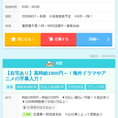
9:00～16:00
勤務時間
2026/8/17～長期 ※長期更新予定 ※8月～OK！
期間
履歴書不要
/
40～50代活躍中
/
服装自由
特徴
気になる！
応募する
詳細へ
掲載日：2026.08.05
未読
【在宅あり】高時給1900円～！海外ドラマやア
ニメの字幕入力！
派遣
職種未経験OK
社会人未経験OK
大学生歓迎
ブランクOK
時給1900円～時給2100円 ▼日払い週払い可能！※規定有り
給与
▼1日6時間勤務で日収1万以上！
交通費別途支給あり
交通費一部別途支給 ※お仕事によって変動あり
交通費