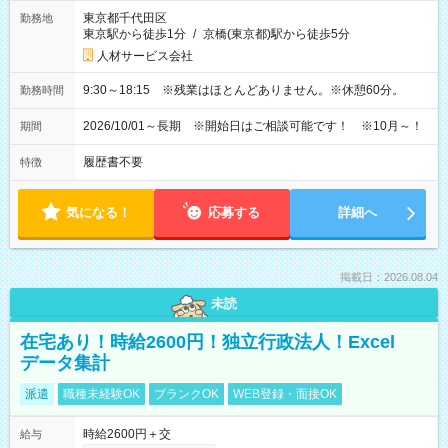
東京都千代田区
勤務地
東京駅から徒歩1分
/
京橋(東京都)駅から徒歩5分
人材サービス会社
9:30～18:15 ※残業はほとんどありません。※休憩60分。
勤務時間
2026/10/01～長期 ※開始日はご相談可能です！ ※10月～！
期間
履歴書不要
特徴
気になる！
応募する
詳細へ
掲載日：2026.08.04
未読
在宅あり！時給2600円！独立行政法人！Excel
データ集計
派遣
職種未経験OK
ブランクOK
WEB登録・面接OK
時給2600円＋交
給与