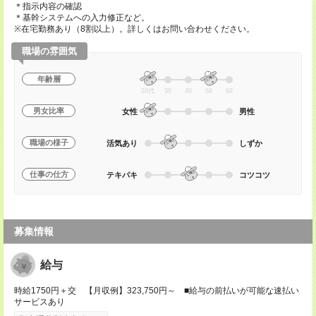
＊指示内容の確認
＊基幹システムへの入力修正など。
※在宅勤務あり（8割以上）。詳しくはお問い合わせください。
職場の雰囲気
年齢層
20代
30
40
50
60
男女比率
女性
男性
職場の様子
活気あり
しずか
仕事の仕方
テキパキ
コツコツ
募集情報
給与
時給1750円＋交 【月収例】323,750円～ ■給与の前払いが可能な速払い
サービスあり