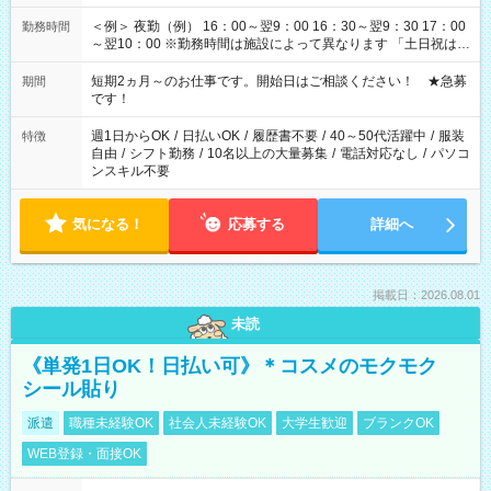
＜例＞ 夜勤（例） 16：00～翌9：00 16：30～翌9：30 17：00
勤務時間
～翌10：00 ※勤務時間は施設によって異なります 「土日祝は休
みたい」 「しっかり稼ぎたい」 「もう少し遅い時間から始めた
い」など ご希望にあったお仕事をご案内いたします。 ※未経験
短期2ヵ月～のお仕事です。開始日はご相談ください！ ★急募
期間
の方の場合は1～2ヶ月間は日中での仕事を経験いただき、 お
です！
仕事に慣れてからの夜勤になります。 ★家庭の都合でお休みが
必要な場合も遠慮なくご相談ください。
週1日からOK
/
日払いOK
/
履歴書不要
/
40～50代活躍中
/
服装
特徴
自由
/
シフト勤務
/
10名以上の大量募集
/
電話対応なし
/
パソコ
ンスキル不要
気になる！
応募する
詳細へ
掲載日：2026.08.01
未読
《単発1日OK！日払い可》＊コスメのモクモク
シール貼り
派遣
職種未経験OK
社会人未経験OK
大学生歓迎
ブランクOK
WEB登録・面接OK