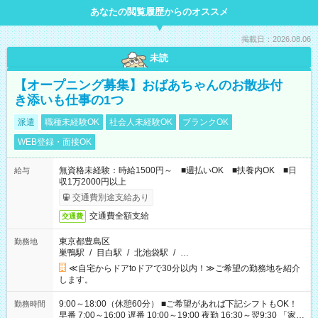
あなたの閲覧履歴からのオススメ
掲載日：2026.08.06
未読
【オープニング募集】おばあちゃんのお散歩付
き添いも仕事の1つ
派遣
職種未経験OK
社会人未経験OK
ブランクOK
WEB登録・面接OK
無資格未経験：時給1500円～ ■週払いOK ■扶養内OK ■日
給与
収1万2000円以上
交通費別途支給あり
交通費全額支給
交通費
東京都豊島区
勤務地
巣鴨駅
/
目白駅
/
北池袋駅
/
…
≪自宅からドアtoドアで30分以内！≫ご希望の勤務地を紹介
します。
9:00～18:00（休憩60分） ■ご希望があれば下記シフトもOK！
勤務時間
早番 7:00～16:00 遅番 10:00～19:00 夜勤 16:30～翌9:30 「家族