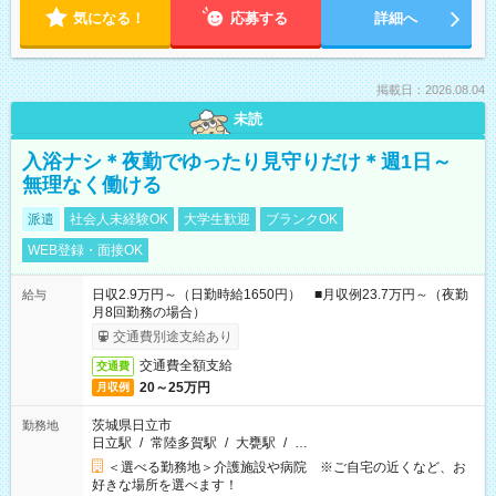
気になる！
応募する
詳細へ
掲載日：2026.08.04
未読
入浴ナシ＊夜勤でゆったり見守りだけ＊週1日～
無理なく働ける
派遣
社会人未経験OK
大学生歓迎
ブランクOK
WEB登録・面接OK
日収2.9万円～（日勤時給1650円） ■月収例23.7万円～（夜勤
給与
月8回勤務の場合）
交通費別途支給あり
交通費全額支給
交通費
20～25万円
月収例
茨城県日立市
勤務地
日立駅
/
常陸多賀駅
/
大甕駅
/
…
＜選べる勤務地＞介護施設や病院 ※ご自宅の近くなど、お
好きな場所を選べます！