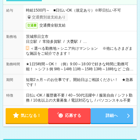
時給1500円～ ■日払いOK（規定あり）※即日払い不可
給与
交通費別途支給あり
交通費全額支給
交通費
茨城県日立市
勤務地
日立駅
/
常陸多賀駅
/
大甕駅
/
…
＜選べる勤務地＞シニア向けマンション ※他にもさまざま
な施設をご紹介できます！
★1日5時間～OK！ （例）9:00～18:00で好きな時間に勤務可
勤務時間
能！ ＞シフト例 9時～14時 11時～15時 13時～18時など ご自身
のご都合に合わせて勤務時間をご相談ください！ ★家庭の都合
でお休みや時間の調整が必要な場合も遠慮なくご相談くださ
短期2ヵ月～のお仕事です。開始日はご相談ください！ ★急募
期間
い。
です！
日払いOK
/
履歴書不要
/
40～50代活躍中
/
服装自由
/
シフト勤
特徴
務
/
10名以上の大量募集
/
電話対応なし
/
パソコンスキル不要
気になる！
応募する
詳細へ