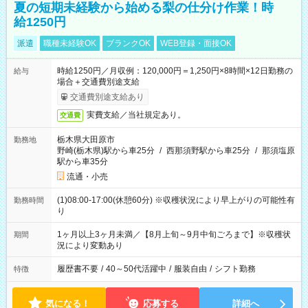
夏の短期未経験から始める梨の仕分け作業！時
給1250円
派遣
職種未経験OK
ブランクOK
WEB登録・面接OK
時給1250円／月収例：120,000円＝1,250円×8時間×12日勤務の
給与
場合＋交通費別途支給
交通費別途支給あり
実費支給／当社規定あり。
交通費
栃木県大田原市
勤務地
野崎(栃木県)駅から車25分
/
西那須野駅から車25分
/
那須塩原
駅から車35分
流通・小売
(1)08:00-17:00(休憩60分) ※収穫状況により早上がりの可能性有
勤務時間
り
1ヶ月以上3ヶ月未満／【8月上旬～9月中旬ごろまで】※収穫状
期間
況により変動あり
履歴書不要
/
40～50代活躍中
/
服装自由
/
シフト勤務
特徴
気になる！
応募する
詳細へ