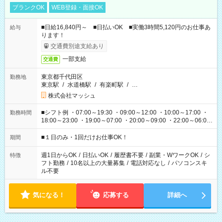
ブランクOK
WEB登録・面接OK
■日給16,840円～ ■日払いOK ■実働3時間5,120円のお仕事あ
給与
ります！
交通費別途支給あり
一部支給
交通費
東京都千代田区
勤務地
東京駅
/
水道橋駅
/
有楽町駅
/
…
株式会社マッシュ
■シフト例 ・07:00～19:30 ・09:00～12:00 ・10:00～17:00 ・
勤務時間
18:00～23:00 ・19:00～07:00 ・20:00～09:00 ・22:00～06:00
etc ★最短で3時間で5,120円のお仕事から 15時間で2万円近く稼
げるお仕事も！ ご希望のお時間に合わせてご紹介！ ※シフトは
■１日のみ・1回だけお仕事OK！
期間
現場によって異なります。 ※勿論、休憩時間はあるのでご安心
ください！
週1日からOK
/
日払いOK
/
履歴書不要
/
副業・WワークOK
/
シ
特徴
フト勤務
/
10名以上の大量募集
/
電話対応なし
/
パソコンスキ
ル不要
気になる！
応募する
詳細へ