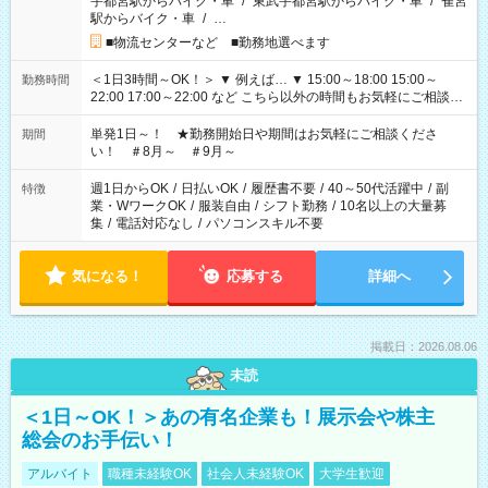
宇都宮駅からバイク・車
/
東武宇都宮駅からバイク・車
/
雀宮
駅からバイク・車
/
…
■物流センターなど ■勤務地選べます
＜1日3時間～OK！＞ ▼ 例えば… ▼ 15:00～18:00 15:00～
勤務時間
22:00 17:00～22:00 など こちら以外の時間もお気軽にご相談く
ださい！
単発1日～！ ★勤務開始日や期間はお気軽にご相談くださ
期間
い！ ＃8月～ ＃9月～
週1日からOK
/
日払いOK
/
履歴書不要
/
40～50代活躍中
/
副
特徴
業・WワークOK
/
服装自由
/
シフト勤務
/
10名以上の大量募
集
/
電話対応なし
/
パソコンスキル不要
気になる！
応募する
詳細へ
掲載日：2026.08.06
未読
＜1日～OK！＞あの有名企業も！展示会や株主
総会のお手伝い！
アルバイト
職種未経験OK
社会人未経験OK
大学生歓迎