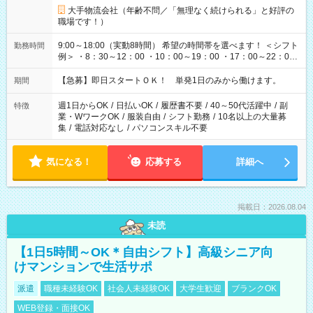
大手物流会社（年齢不問／「無理なく続けられる」と好評の
職場です！）
9:00～18:00（実動8時間） 希望の時間帯を選べます！ ＜シフト
勤務時間
例＞ ・8：30～12：00 ・10：00～19：00 ・17：00～22：00
・13：00～22：00 ・22：00～翌6：00 など
【急募】即日スタートＯＫ！ 単発1日のみから働けます。
期間
週1日からOK
/
日払いOK
/
履歴書不要
/
40～50代活躍中
/
副
特徴
業・WワークOK
/
服装自由
/
シフト勤務
/
10名以上の大量募
集
/
電話対応なし
/
パソコンスキル不要
気になる！
応募する
詳細へ
掲載日：2026.08.04
未読
【1日5時間～OK＊自由シフト】高級シニア向
けマンションで生活サポ
派遣
職種未経験OK
社会人未経験OK
大学生歓迎
ブランクOK
WEB登録・面接OK