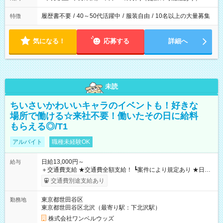
履歴書不要
/
40～50代活躍中
/
服装自由
/
10名以上の大量募集
特徴
気になる！
応募する
詳細へ
未読
ちいさいかわいいキャラのイベントも！好きな
場所で働ける☆来社不要！働いたその日に給料
もらえる◎/T1
アルバイト
職種未経験OK
日給13,000円～
給与
＋交通費支給 ★交通費全額支給！ ┗案件により規定あり ★日払
いOK！（規定あり） ┗働いたその日に現金GET♪ お仕事後はコ
交通費別途支給あり
ンビニATMから 日払い分を引き落とせます！ 【試用期間】試
用期間なし
東京都世田谷区
勤務地
東京都世田谷区北沢（最寄り駅：下北沢駅）
株式会社ワンベルウッズ