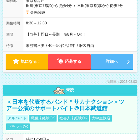
東京都港区
勤務地
田町(東京都)駅から徒歩4分
/
三田(東京都)駅から徒歩7分
金融関連
8:30～12:30
勤務時間
【急募】即日～長期 ※8月～OK！
期間
履歴書不要
/
40～50代活躍中
/
服装自由
特徴
気になる！
応募する
詳細へ
掲載日：2026.08.03
未読
＜日本を代表するバンド＊サカナクション＞ツ
アー公演のサポートバイト＠日本武道館
アルバイト
職種未経験OK
社会人未経験OK
大学生歓迎
ブランクOK
時給1250円～
給与