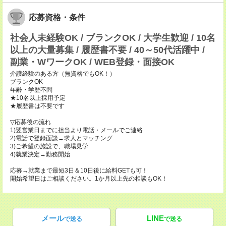
応募資格・条件
社会人未経験OK / ブランクOK / 大学生歓迎 / 10名
以上の大量募集 / 履歴書不要 / 40～50代活躍中 /
副業・WワークOK / WEB登録・面接OK
介護経験のある方（無資格でもOK！）
ブランクOK
年齢・学歴不問
★10名以上採用予定
★履歴書は不要です
▽応募後の流れ
1)翌営業日までに担当より電話・メールでご連絡
2)電話で登録面談→求人とマッチング
3)ご希望の施設で、職場見学
4)就業決定→勤務開始
応募→就業まで最短3日＆10日後に給料GETも可！
開始希望日はご相談ください。1か月以上先の相談もOK！
メール
LINE
で送る
で送る