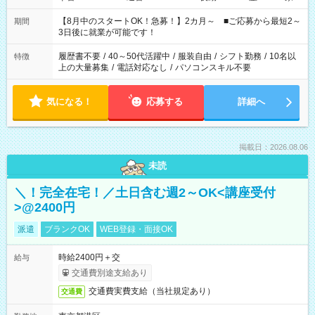
と休みを合わせたい」 「余裕を持って夕飯の準備がしたい」
「できれば残業はしたくない」 など、ご希望を教えてください
【8月中のスタートOK！急募！】2カ月～ ■ご応募から最短2～
期間
ね。 ※Wワーク希望の方へ 今ご覧のお仕事で希望する勤務時間
3日後に就業が可能です！
と、もう1つのお仕事の勤務時間。 合計で週40時間を超える場
合は応募できません。
履歴書不要
/
40～50代活躍中
/
服装自由
/
シフト勤務
/
10名以
特徴
上の大量募集
/
電話対応なし
/
パソコンスキル不要
気になる！
応募する
詳細へ
掲載日：2026.08.06
未読
＼！完全在宅！／土日含む週2～OK<講座受付
>@2400円
派遣
ブランクOK
WEB登録・面接OK
時給2400円＋交
給与
交通費別途支給あり
交通費実費支給（当社規定あり）
交通費