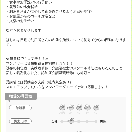
・食事やお手洗いのお手伝い
・就寝前の水分補給
・利用者さまが安心して夜を過ごせるよう巡回や見守り
・お部屋からのコール対応など
・入浴のお手伝い
などをおまかせします。
はじめは日勤で利用者さんの名前や施設について覚えてからの夜勤になりま
す。
≪無資格でも大丈夫！！≫
マンパワーは資格取得支援制度も万全！！
既存の初任者・実務者研修・介護福祉士のスクール補助はもちろんのこと
新しく義務化された、認知症介護基礎研修にも対応＊
受講後には奨励金を支給（社内規定あり）
スキルアップしたい方をマンパワーグループは全力応援します！
職場の雰囲気
年齢層
20代
30
40
50
60
男女比率
女性
男性