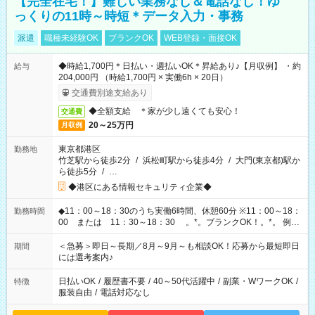
【完全在宅！】難しい業務なし＆電話なし！ゆ
っくりの11時～時短＊データ入力・事務
派遣
職種未経験OK
ブランクOK
WEB登録・面接OK
◆時給1,700円＊日払い・週払いOK＊昇給あり♪【月収例】 ・約
給与
204,000円 （時給1,700円 × 実働6h × 20日）
交通費別途支給あり
◆全額支給 ＊家が少し遠くても安心！
交通費
20～25万円
月収例
東京都港区
勤務地
竹芝駅から徒歩2分
/
浜松町駅から徒歩4分
/
大門(東京都)駅か
ら徒歩5分
/
…
◆港区にある情報セキュリティ企業◆
◆11：00～18：30のうち実働6時間、休憩60分 ※11：00～18：
勤務時間
00 または 11：30～18：30 。*。ブランクOK！。*。 例え
ば前職が、 在宅/財団法人/事務/コールセンター/受付/販売/カフェ
スタッフ スイーツ販売/ホテルフロント/化粧品販売/など 様々な
＜急募＞即日～長期／8月～9月～も相談OK！応募から最短即日
期間
業界から入社して活躍されています♪
には選考案内♪
日払いOK
/
履歴書不要
/
40～50代活躍中
/
副業・WワークOK
/
特徴
服装自由
/
電話対応なし