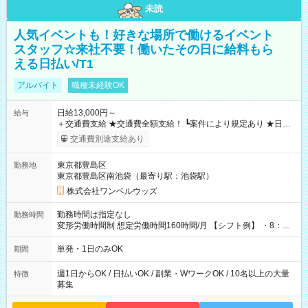
未読
人気イベントも！好きな場所で働けるイベント
スタッフ☆来社不要！働いたその日に給料もら
える日払い/T1
アルバイト
職種未経験OK
日給13,000円～
給与
＋交通費支給 ★交通費全額支給！ ┗案件により規定あり ★日払
いOK！（規定あり） ┗働いたその日に現金GET♪ お仕事後はコ
交通費別途支給あり
ンビニATMから 日払い分を引き落とせます！ 【試用期間】試
用期間なし
東京都豊島区
勤務地
東京都豊島区南池袋（最寄り駅：池袋駅）
株式会社ワンベルウッズ
勤務時間は指定なし
勤務時間
変形労働時間制 想定労働時間160時間/月 【シフト例】 ・8：00
～21：00
単発・1日のみOK
期間
週1日からOK / 日払いOK / 副業・WワークOK / 10名以上の大量
特徴
募集