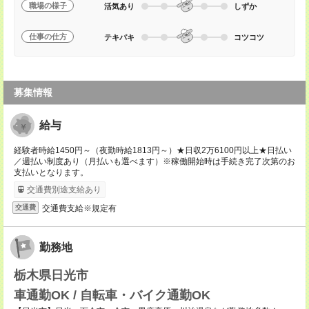
職場の様子
活気あり
しずか
仕事の仕方
テキパキ
コツコツ
募集情報
給与
経験者時給1450円～（夜勤時給1813円～）★日収2万6100円以上★日払い
／週払い制度あり（月払いも選べます）※稼働開始時は手続き完了次第のお
支払いとなります。
交通費別途支給あり
交通費支給※規定有
交通費
勤務地
栃木県日光市
車通勤OK / 自転車・バイク通勤OK