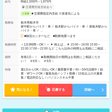
時給1,500円～1,875円
給与
交通費別途支給あり
■ 交通費規定内支給 ※派遣先による
交通費
栃木県栃木市
勤務地
家中駅からバイク・車
/
栃木駅からバイク・車
/
新栃木駅から
バイク・車
/
…
■物流センターなど ■勤務地選べます
＜1日3時間～OK！＞ ▼ 例えば… ▼ 15:00～18:00 15:00～
勤務時間
22:00 17:00～22:00 など こちら以外の時間もお気軽にご相談く
ださい！
単発1日～！ ★勤務開始日や期間はお気軽にご相談くださ
期間
い！ ＃8月～ ＃9月～
週1日からOK
/
日払いOK
/
履歴書不要
/
40～50代活躍中
/
副
特徴
業・WワークOK
/
服装自由
/
シフト勤務
/
10名以上の大量募
集
/
電話対応なし
/
パソコンスキル不要
気になる！
応募する
詳細へ