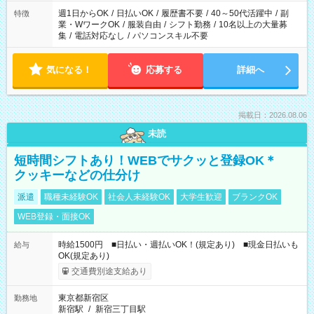
週1日からOK
/
日払いOK
/
履歴書不要
/
40～50代活躍中
/
副
特徴
業・WワークOK
/
服装自由
/
シフト勤務
/
10名以上の大量募
集
/
電話対応なし
/
パソコンスキル不要
気になる！
応募する
詳細へ
掲載日：2026.08.06
未読
短時間シフトあり！WEBでサクッと登録OK＊
クッキーなどの仕分け
派遣
職種未経験OK
社会人未経験OK
大学生歓迎
ブランクOK
WEB登録・面接OK
時給1500円 ■日払い・週払いOK！(規定あり) ■現金日払いも
給与
OK(規定あり)
交通費別途支給あり
東京都新宿区
勤務地
新宿駅
/
新宿三丁目駅