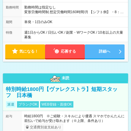
勤務時間は指定なし
勤務時間
変形労働時間制 想定労働時間160時間/月 【シフト例】 ・8：00
～21：00
単発・1日のみOK
期間
週1日からOK / 日払いOK / 副業・WワークOK / 10名以上の大量
特徴
募集
気になる！
応募する
詳細へ
未読
特別時給1800円【ヴァレクストラ】短期スタッ
フ 日本橋
派遣
ブランクOK
WEB登録・面接OK
時給1800円 ※ご経験・スキルにより優遇 スマホでかんたんに
給与
前払いで給与が受け取れます（※上限、条件あり）
交通費別途支給あり