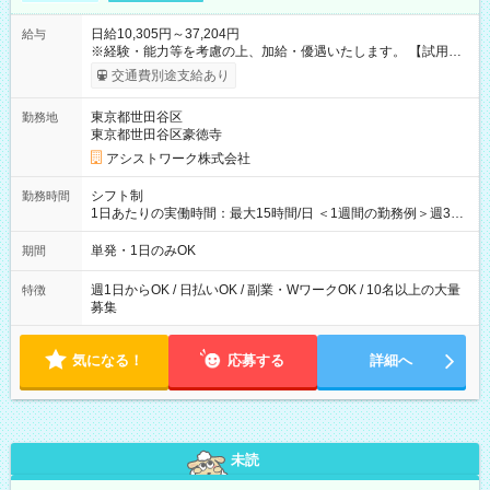
日給10,305円～37,204円
給与
※経験・能力等を考慮の上、加給・優遇いたします。 【試用期
間】試用期間なし
交通費別途支給あり
東京都世田谷区
勤務地
東京都世田谷区豪徳寺
アシストワーク株式会社
シフト制
勤務時間
1日あたりの実働時間：最大15時間/日 ＜1週間の勤務例＞週3回
勤務 勤務：月・水・金 休み：火・木・土・日 好きな時にお仕事
可能です！ ※1日あたりの最大実働時間は日勤、夜勤共に勤務し
単発・1日のみOK
期間
た時間になります。
週1日からOK / 日払いOK / 副業・WワークOK / 10名以上の大量
特徴
募集
気になる！
応募する
詳細へ
未読