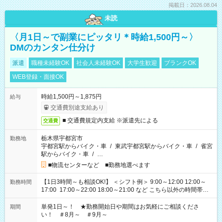
掲載日：2026.08.04
未読
〈月1日～で副業にピッタリ＊時給1,500円～〉
DMのカンタン仕分け
派遣
職種未経験OK
社会人未経験OK
大学生歓迎
ブランクOK
WEB登録・面接OK
時給1,500円～1,875円
給与
交通費別途支給あり
■ 交通費規定内支給 ※派遣先による
交通費
栃木県宇都宮市
勤務地
宇都宮駅からバイク・車
/
東武宇都宮駅からバイク・車
/
雀宮
駅からバイク・車
/
…
■物流センターなど ■勤務地選べます
【1日3時間～も相談OK!】 ＜シフト例＞ 9:00～12:00 12:00～
勤務時間
17:00 17:00～22:00 18:00～21:00 など こちら以外の時間帯も
お気軽にご相談ください！
単発1日～！ ★勤務開始日や期間はお気軽にご相談くださ
期間
い！ ＃8月～ ＃9月～