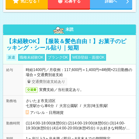
気になる！
応募する
詳細へ
未読
【未経験OK】【服装＆髪色自由！】お菓子のピ
ッキング・シール貼り｜短期
派遣
職種未経験OK
ブランクOK
WEB登録・面接OK
時給1400円／月収例：117,600円＝1,400円×4時間×21日勤務の
給与
場合＋交通費別途支給
交通費別途支給あり
実費支給／当社規定あり。
交通費
さいたま市見沼区
勤務地
七里駅から車6分
/
大宮公園駅
/
大宮(埼玉県)駅
アパレル・日用雑貨
(1)14:00-18:00(休憩0分) (2)14:00-19:00(休憩0分) (3)14:00-
勤務時間
19:30(休憩0分) (4)14:00-20:00(休憩45分) ※お好きな時間が選べ
ます
1ヶ月以上3ヶ月未満／即日～8月末までの期間限定
期間