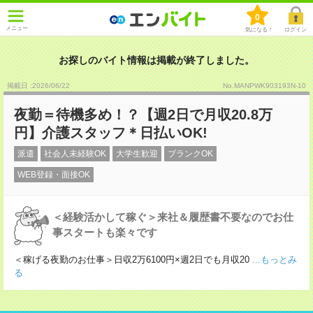
0
メニュー
気になる！
ログイン
お探しのバイト情報は掲載が終了しました。
掲載日 :2026
/
06
/
22
No.MANPWK903193N-10
夜勤＝待機多め！？【週2日で月収20.8万
円】介護スタッフ＊日払いOK!
派遣
社会人未経験OK
大学生歓迎
ブランクOK
WEB登録・面接OK
＜経験活かして稼ぐ＞来社＆履歴書不要なのでお仕
事スタートも楽々です
＜稼げる夜勤のお仕事＞日収2万6100円×週2日でも月収20
...もっとみ
る