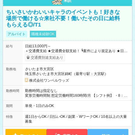
未読
ちいさいかわいいキャラのイベントも！好きな
場所で働ける☆来社不要！働いたその日に給料
もらえる◎/T1
アルバイト
職種未経験OK
日給13,000円～
給与
＋交通費支給 ★交通費全額支給！ ┗案件により規定あり ★日払
いOK！（規定あり） ┗働いたその日に現金GET♪ お仕事後はコ
交通費別途支給あり
ンビニATMから 日払い分を引き落とせます！ 【試用期間】試
用期間なし
さいたま市大宮区
勤務地
埼玉県さいたま市大宮区錦町（最寄り駅：大宮駅）
株式会社ワンベルウッズ
勤務時間は指定なし
勤務時間
変形労働時間制 想定労働時間160時間/月 【シフト例】 ・8：00
～21：00
単発・1日のみOK
期間
週1日からOK / 日払いOK / 副業・WワークOK / 10名以上の大量
特徴
募集