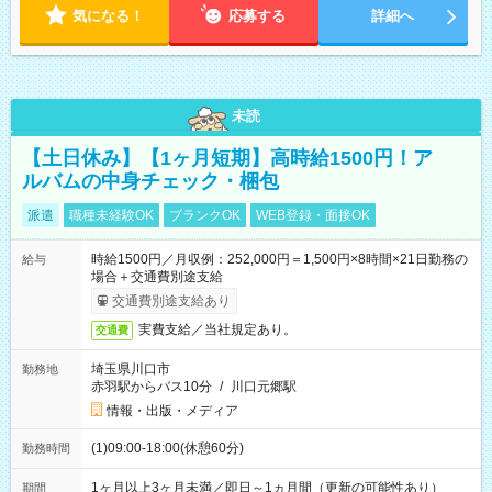
気になる！
応募する
詳細へ
未読
【土日休み】【1ヶ月短期】高時給1500円！ア
ルバムの中身チェック・梱包
派遣
職種未経験OK
ブランクOK
WEB登録・面接OK
時給1500円／月収例：252,000円＝1,500円×8時間×21日勤務の
給与
場合＋交通費別途支給
交通費別途支給あり
実費支給／当社規定あり。
交通費
埼玉県川口市
勤務地
赤羽駅からバス10分
/
川口元郷駅
情報・出版・メディア
(1)09:00-18:00(休憩60分)
勤務時間
1ヶ月以上3ヶ月未満／即日～1ヵ月間（更新の可能性あり）
期間