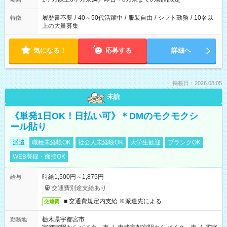
履歴書不要
/
40～50代活躍中
/
服装自由
/
シフト勤務
/
10名以
特徴
上の大量募集
気になる！
応募する
詳細へ
掲載日：2026.08.05
未読
《単発1日OK！日払い可》＊DMのモクモクシ
ール貼り
派遣
職種未経験OK
社会人未経験OK
大学生歓迎
ブランクOK
WEB登録・面接OK
時給1,500円～1,875円
給与
交通費別途支給あり
■ 交通費規定内支給 ※派遣先による
交通費
栃木県宇都宮市
勤務地