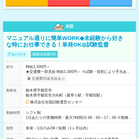
未読
マニュアル通りに簡単WORK◆未経験から好き
な時にお仕事できる！単発OK◎試験監督
アルバイト
職種未経験OK
時給1,300円～
給与
★交通費一部支給 時給1,300円～ ※試験・役割により手当あり
※勤務回数により昇給あり 【即給（前払い）オプションあ
交通費別途支給あり
り！】 希望される場合、勤務から1週間ほどで給与の一部を受け
取れます。 ※手数料418円がかかります。 【過去試験日の収入
栃木県宇都宮市
勤務地
例】 ・河合塾模擬試験 8:30～17:30（休憩1時間） 時給1,300円
栃木県宇都宮市川向町（最寄り駅：宇都宮駅）
×8時間＝日収10,400円＋交通費 ※当日の役割により時給＋100
円の場合あり ・国家試験 7:00～13:30（休憩なし） 時給1,300
株式会社全国試験運営センター
円（役割手当＋100円）×6時間＝日収8,400円＋交通費 【試用期
間】試用期間なし
シフト制
勤務時間
1日あたりの実働時間：最大7時間/日 09：00～17：00 ※勤務時
間は 試験により異なります。
単発・1日のみOK / 短期（1ヶ月以内）
期間