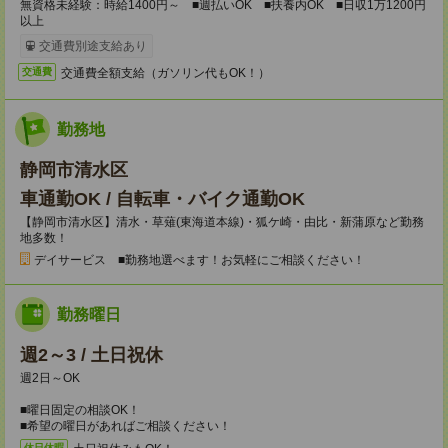
無資格未経験：時給1400円～ ■週払いOK ■扶養内OK ■日収1万1200円
以上
交通費別途支給あり
交通費全額支給（ガソリン代もOK！）
交通費
勤務地
静岡市清水区
車通勤OK / 自転車・バイク通勤OK
【静岡市清水区】清水・草薙(東海道本線)・狐ケ崎・由比・新蒲原など勤務
地多数！
デイサービス ■勤務地選べます！お気軽にご相談ください！
勤務曜日
週2～3 / 土日祝休
週2日～OK
■曜日固定の相談OK！
■希望の曜日があればご相談ください！
休日休暇