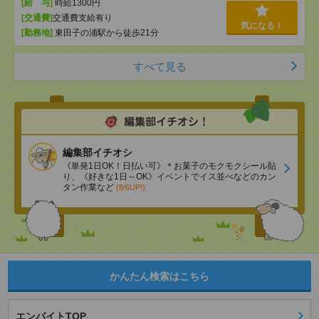
[給 与]
時給1300円
[交通費]
交通費支給有り
気になる！
[勤務地]
東田子の浦駅から徒歩21分
すべて見る
編集部イチオシ
《単発1日OK！日払い可》＊お菓子のモクモクシール貼
り、《好きな1日～OK》イベントでイス並べなどのカン
タン作業など
(8/6UP!)
かんたん検索はこちら
エンバイトTOP