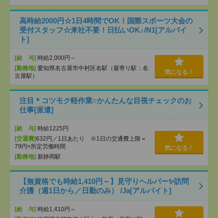
高時給2000円☆1日4時間でOK！国際スポーツ大会の
受付スタッフ☆来社不要！日払いOK♪/N1[アルバイ
ト]
[給 与]
時給2,000円～
[勤務地]
愛知県名古屋市中村区名駅（最寄り駅：名
気になる！
古屋駅）
注目＊コツモク軽作業○かんたんな目視チェックのお
仕事[派遣]
[給 与]
時給1225円
[交通費]
632円／1日あたり ※1日の交通費上限＝
79円×所定労働時間
気になる！
[勤務地]
新静岡駅
【無資格でも時給1,410円～】見守りヘルパー✨訪問
介護（週1日から／日勤のみ） /Ja[アルバイト]
[給 与]
時給1,410円～