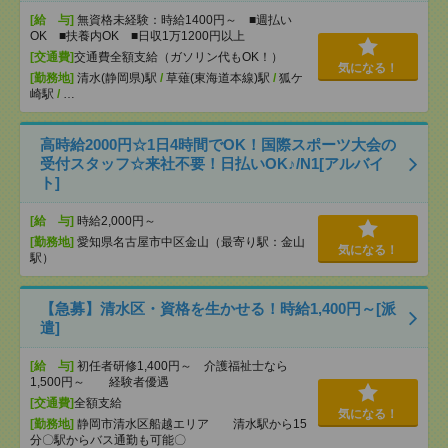
[給 与]
無資格未経験：時給1400円～ ■週払い
OK ■扶養内OK ■日収1万1200円以上
[交通費]
交通費全額支給（ガソリン代もOK！）
気になる！
[勤務地]
清水(静岡県)駅
/
草薙(東海道本線)駅
/
狐ケ
崎駅
/
…
高時給2000円☆1日4時間でOK！国際スポーツ大会の
受付スタッフ☆来社不要！日払いOK♪/N1[アルバイ
ト]
[給 与]
時給2,000円～
[勤務地]
愛知県名古屋市中区金山（最寄り駅：金山
気になる！
駅）
【急募】清水区・資格を生かせる！時給1,400円～[派
遣]
[給 与]
初任者研修1,400円～ 介護福祉士なら
1,500円～ 経験者優遇
[交通費]
全額支給
気になる！
[勤務地]
静岡市清水区船越エリア 清水駅から15
分〇駅からバス通勤も可能〇