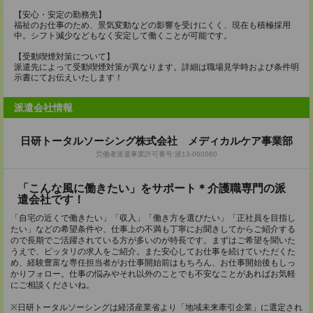
【安心・安定の勤務先】
福祉のお仕事のため、景気変動などの影響を受けにくく、現在も積極採用
中。シフト減少などもなく安定して働くことが可能です。
【受動喫煙対策について】
派遣先によって受動喫煙対策が異なります。詳細は職場見学時および条件明
示書にてお伝えいたします！
派遣会社情報
日研トータルソーシング株式会社 メディカルケア事業部
労働者派遣事業許可番号:派13-060060
「こんな風に働きたい」をサポート＊介護職専門の派
遣会社です！
「自宅の近くで働きたい」「収入」「働き方を選びたい」「正社員を目指し
たい」などの希望条件や、仕事上の不満も丁寧にお聞きしてからご紹介する
ので長期でご活躍されている方が多いのが特長です。まずはご希望を聞いた
うえで、ピッタリの求人をご紹介。また安心してお仕事を続けていただくた
め、経験豊富な専任担当者がお仕事開始前はもちろん、お仕事開始後もしっ
かりフォロー。仕事の悩みやそれ以外のことでも不安なことがあればお気軽
にご相談くださいね。
※日研トータルソーシングは経済産業省より「地域未来牽引企業」に選定され