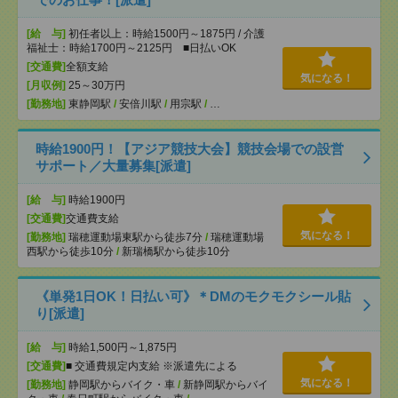
[給 与]
初任者以上：時給1500円～1875円 / 介護
福祉士：時給1700円～2125円 ■日払いOK
[交通費]
全額支給
気になる！
[月収例]
25～30万円
[勤務地]
東静岡駅
/
安倍川駅
/
用宗駅
/
…
時給1900円！【アジア競技大会】競技会場での設営
サポート／大量募集[派遣]
[給 与]
時給1900円
[交通費]
交通費支給
気になる！
[勤務地]
瑞穂運動場東駅から徒歩7分
/
瑞穂運動場
西駅から徒歩10分
/
新瑞橋駅から徒歩10分
《単発1日OK！日払い可》＊DMのモクモクシール貼
り[派遣]
[給 与]
時給1,500円～1,875円
[交通費]
■ 交通費規定内支給 ※派遣先による
気になる！
[勤務地]
静岡駅からバイク・車
/
新静岡駅からバイ