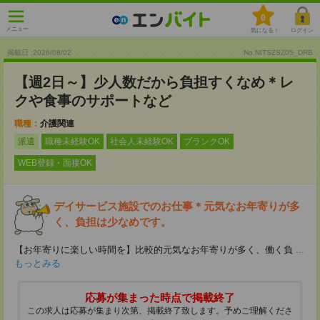
0
メニュー
気になる！
ログイン
掲載日 :2026
/
08
/
02
No.NITSZSZ05_DRB
【週2日～】少人数だから負担すくなめ＊レ
クや食事のサポートなど
職種：
介護関連
派遣
職種未経験OK
社会人未経験OK
ブランクOK
WEB登録・面接OK
デイサービス施設でのお仕事＊元気なお年寄りが多
く、負担は少なめです。
【お年寄りに楽しい時間を】比較的元気なお年寄りが多く、働く負
...
もっとみる
応募が集まった時点で掲載終了
この求人は応募が集まり次第、掲載終了致します。予めご理解くださ