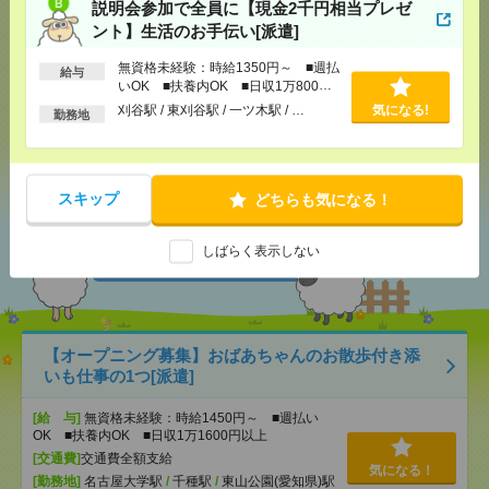
説明会参加で全員に【現金2千円相当プレゼ
気になる！
電話応募
ント】生活のお手伝い[派遣]
無資格未経験：時給1350円～ ■週払
給与
メール
LINE
で送る
で送る
いOK ■扶養内OK ■日収1万800円
以上
刈谷駅 / 東刈谷駅 / 一ツ木駅 / …
気になる!
勤務地
シェア
ツイート
ブックマーク
スキップ
どちらも気になる！
あなたの閲覧履歴からの
しばらく表示しない
おすすめ
【オープニング募集】おばあちゃんのお散歩付き添
いも仕事の1つ[派遣]
[給 与]
無資格未経験：時給1450円～ ■週払い
OK ■扶養内OK ■日収1万1600円以上
[交通費]
交通費全額支給
気になる！
[勤務地]
名古屋大学駅
/
千種駅
/
東山公園(愛知県)駅