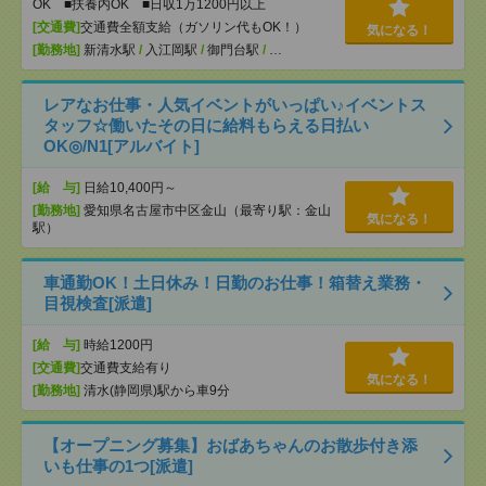
OK ■扶養内OK ■日収1万1200円以上
[交通費]
交通費全額支給（ガソリン代もOK！）
気になる！
[勤務地]
新清水駅
/
入江岡駅
/
御門台駅
/
…
レアなお仕事・人気イベントがいっぱい♪イベントス
タッフ☆働いたその日に給料もらえる日払い
OK◎/N1[アルバイト]
[給 与]
日給10,400円～
[勤務地]
愛知県名古屋市中区金山（最寄り駅：金山
気になる！
駅）
車通勤OK！土日休み！日勤のお仕事！箱替え業務・
目視検査[派遣]
[給 与]
時給1200円
[交通費]
交通費支給有り
気になる！
[勤務地]
清水(静岡県)駅から車9分
【オープニング募集】おばあちゃんのお散歩付き添
いも仕事の1つ[派遣]