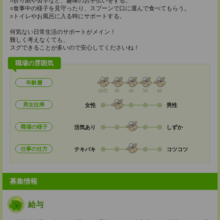
○折り紙や習字など、趣味のお手伝いをする。
○食事中の様子を見守ったり、スプーンで口に運んで食べてもらう。
○トイレやお風呂に入る時にサポートする。
何気ない日常生活のサポートがメイン！
難しく考えなくても、
スグできることが多いので安心してくださいね！
職場の雰囲気
年齢層
20代
30
40
50
60
男女比率
女性
男性
職場の様子
活気あり
しずか
仕事の仕方
テキパキ
コツコツ
募集情報
給与