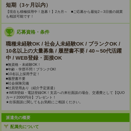
短期（3ヶ月以内）
【現在も積極採用中！急募！】2カ月～ ■ご応募から最短2～3日後の就業
も相談可能です！
応募資格・条件
職種未経験OK / 社会人未経験OK / ブランクOK /
10名以上の大量募集 / 履歴書不要 / 40～50代活躍
中 / WEB登録・面接OK
■無資格・未経験OK！
■年齢・学歴不問！ブランクOK!
■10名以上採用予定！
■履歴書不要
■社会保険完備
■社員登用あり（紹介予定派遣）
★WEB登録・電話登録OK！支店への来社面談の場合、交通費として【QUO
カード2000円分】プレゼント！
★出張面談に関してもお気軽にご相談ください。
派遣先の概要
配属先について