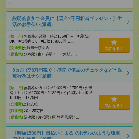
/
…
説明会参加で全員に【現金2千円相当プレゼント】生
活のお手伝い[派遣]
[給 与]
無資格未経験：時給1350円～ ■週払い
OK ■扶養内OK ■日収1万800円以上
[交通費]
交通費全額支給
気になる！
[勤務地]
刈谷駅
/
東刈谷駅
/
一ツ木駅
/
…
3ヵ月で73万円稼ぐ！病院で備品のチェックなど＊医
療行為はナシ[派遣]
[給 与]
無資格の方：時給1400円～1750円 / 介護
福祉士：時給1700円～2125円 / 初任者以上：時給
1500円～1875円
[交通費]
全額支給
気になる！
[月収例]
20～25万円
[勤務地]
沼津駅
/
片浜駅
/
原(静岡県)駅
/
…
【時給1500円】日払い！まるでホテルのような環境
でのお仕事！[派遣]