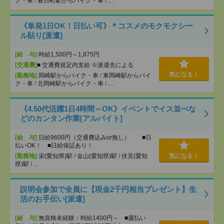
ク・車
/
春日町駅からバイク・車
/
…
《単発1日OK！日払い可》＊コスメのモクモクシー
ル貼り[派遣]
[給 与]
時給1,500円～1,875円
[交通費]
■ 交通費規定内支給 ※派遣先による
気になる！
[勤務地]
岡崎駅からバイク・車
/
東岡崎駅からバイ
ク・車
/
北岡崎駅からバイク・車
/
…
《4.50代活躍1日4時間～OK》イベントでイス並べな
どのカンタン作業[アルバイト]
[給 与]
日給9600円（交通費込みor無し） ■日
払いOK！ ■日給保証あり！
[勤務地]
栄(愛知県)駅
/
金山(愛知県)駅
/
伏見(愛知
気になる！
県)駅
/
…
説明会参加で全員に【現金2千円相当プレゼント】生
活のお手伝い[派遣]
[給 与]
無資格未経験：時給1400円～ ■週払い