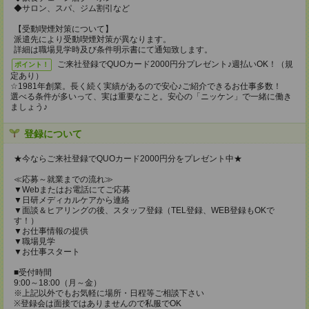
◆サロン、スパ、ジム割引など
【受動喫煙対策について】
派遣先により受動喫煙対策が異なります。
詳細は職場見学時及び条件明示書にて通知致します。
ご来社登録でQUOカード2000円分プレゼント♪週払いOK！（規
ポイント！
定あり）
☆1981年創業。長く続く実績があるので安心♪ご紹介できるお仕事多数！
選べる条件が多いって、実は重要なこと。安心の「ニッケン」で一緒に働き
ましょう♪
登録について
★今ならご来社登録でQUOカード2000円分をプレゼント中★
≪応募～就業までの流れ≫
▼Webまたはお電話にてご応募
▼日研メディカルケアから連絡
▼面談＆ヒアリングの後、スタッフ登録（TEL登録、WEB登録もOKで
す！）
▼お仕事情報の提供
▼職場見学
▼お仕事スタート
■受付時間
9:00～18:00（月～金）
※上記以外でもお気軽に場所・日程等ご相談下さい
※登録会は面接ではありませんので私服でOK