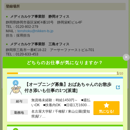
登録場所
メディカルケア事業部 静岡オフィス
静岡県静岡市葵区栄町4番10号 静岡栄町ビル4F
TEL：0120-802-279
MAIL：
tenshoku@nikken-ts.jp
担当：採用担当
メディカルケア事業部 三島オフィス
静岡県三島市一番町18-22 アーサーファーストビル701
TEL：0120-633-453
×
MAIL：
tenshoku@nikken-ts.jp
どちらのお仕事が気になりますか？
担当：採用担当
登録交通費
1
/10
★今ならご来社登録でQUOカード2000円分をプレゼント中★
【オープニング募集】おばあちゃんのお散歩
付き添いも仕事の1つ[派遣]
無資格未経験：時給1450円～ ■週払
給与
いOK ■扶養内OK ■日収1万1600円
以上
応募ページへ
名古屋大学駅 / 千種駅 / 東山公園(愛知
気になる!
勤務地
県)駅 / …