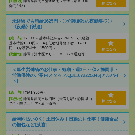
[勤務地]
静岡県静岡市清水区七ツ新屋（最寄り駅：
気になる！
御門台駅）
未経験でも時給1625円～〇介護施設の夜勤専従〇
《夜勤》[派遣]
[給 与]
22：00～基本時給から25％up ●未経験
基本時給1300円～ ●初任者研修修了者 1400
円 ●介護福祉士 1500円～
気になる！
[勤務地]
静岡市清水区エリア 車、バス通勤可
＜厚生労働省のお仕事・短期・週3日～◎＞静岡県・
労働保険のご案内スタッフ/Q311072225045[アルバイ
ト]
[給 与]
時給1,300円～
[勤務地]
静岡県静岡市駿河区（最寄り駅：静岡県内
気になる！
でご担当のエリアへ直行直帰）
給与即払いOK！土日休み！日勤のお仕事！健康食品
の梱包など[派遣]