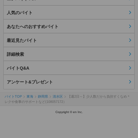
人気のバイト
あなたへのおすすめバイト
最近見たバイト
詳細検索
バイトQ&A
アンケート&プレゼント
バイトTOP
東海
静岡県
清水区
【週2日～】少人数だから負担すくなめ＊
レクや食事のサポートなど(108057172）
Copyright © en Inc.