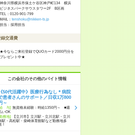
神奈川県横浜市保土ケ谷区神戸町134 横浜
ビジネスパークサウスタワー2F B区画
TEL：0120-901-799
MAIL：
tenshoku@nikken-ts.jp
担当：採用担当
登録交通費
★今ならご来社登録でQUOカード2000円分を
プレゼント中★
この会社のその他のバイト情報
《50代活躍中》医療行為なし＊病院
で患者さんのサポート／日収1万800
円～
[給 与]
無資格未経験：時給1350円～ ■週
払いOK
[勤務地]
【立川市】立川駅・立川北駅・立川
南駅・高松駅・柴崎体育館駅など勤務地多
数！