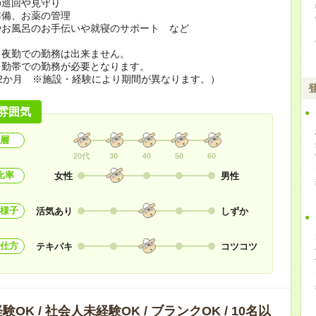
の巡回や見守り
準備、お薬の管理
やお風呂のお手伝いや就寝のサポート など
ら夜勤での勤務は出来ません。
勤帯での勤務が必要となります。
2か月 ※施設・経験により期間が異なります。）
雰囲気
層
20代
30
40
50
60
比率
女性
男性
様子
活気あり
しずか
仕方
テキパキ
コツコツ
OK / 社会人未経験OK / ブランクOK / 10名以