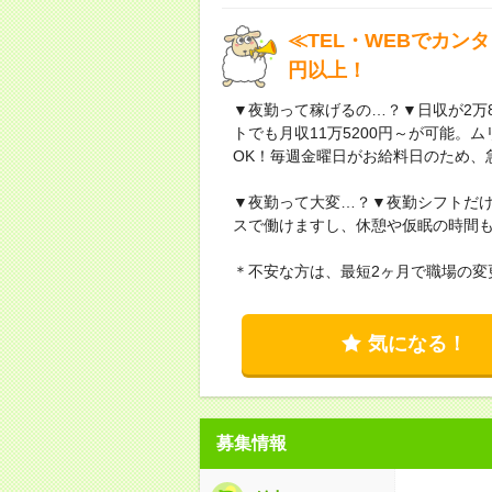
≪TEL・WEBでカン
円以上！
▼夜勤って稼げるの…？▼日収が2万8
トでも月収11万5200円～が可能
OK！毎週金曜日がお給料日のため、
▼夜勤って大変…？▼夜勤シフトだ
スで働けますし、休憩や仮眠の時間
＊不安な方は、最短2ヶ月で職場の変
気になる！
募集情報