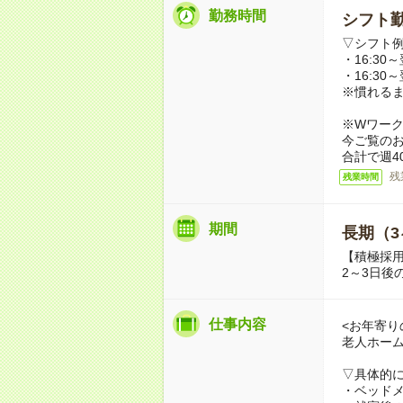
勤務時間
シフト勤
▽シフト
・16:30～
・16:30～
※慣れる
※Wワー
今ご覧の
合計で週4
残
残業時間
期間
長期（3
【積極採
2～3日後
仕事内容
<お年寄り
老人ホー
▽具体的
・ベッド