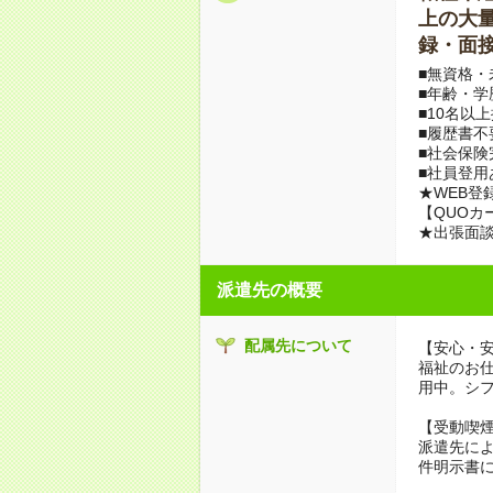
上の大量募
録・面接
■無資格・
■年齢・学
■10名以
■履歴書不
■社会保険
■社員登用
★WEB登
【QUOカ
★出張面
派遣先の概要
配属先について
【安心・
福祉のお
用中。シ
【受動喫
派遣先に
件明示書