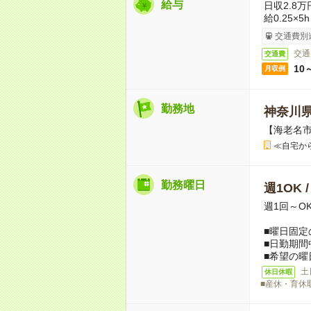
給与
日収2.8万
給0.25×5
交通費別
交通
交通費
10
月収例
勤務地
神奈川
【海老名
≪自宅か
勤務曜日
週1OK 
週1回～O
■曜日固定
■日勤期間
■希望の曜
土
休日休暇
■産休・育休