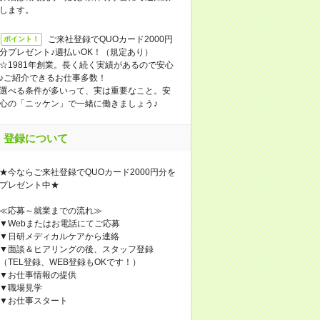
します。
ご来社登録でQUOカード2000円
ポイント！
分プレゼント♪週払いOK！（規定あり）
☆1981年創業。長く続く実績があるので安心
♪ご紹介できるお仕事多数！
選べる条件が多いって、実は重要なこと。安
心の「ニッケン」で一緒に働きましょう♪
登録について
★今ならご来社登録でQUOカード2000円分を
プレゼント中★
≪応募～就業までの流れ≫
▼Webまたはお電話にてご応募
▼日研メディカルケアから連絡
▼面談＆ヒアリングの後、スタッフ登録
（TEL登録、WEB登録もOKです！）
▼お仕事情報の提供
▼職場見学
▼お仕事スタート