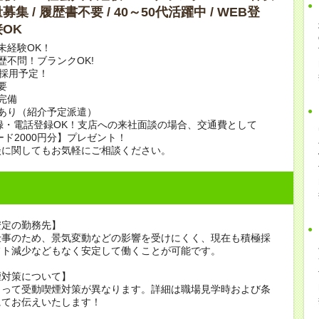
集 / 履歴書不要 / 40～50代活躍中 / WEB登
OK
未経験OK！
歴不問！ブランクOK!
上採用予定！
要
完備
あり（紹介予定派遣）
録・電話登録OK！支店への来社面談の場合、交通費として
ード2000円分】プレゼント！
談に関してもお気軽にご相談ください。
安定の勤務先】
仕事のため、景気変動などの影響を受けにくく、現在も積極採
フト減少などもなく安定して働くことが可能です。
煙対策について】
よって受動喫煙対策が異なります。詳細は職場見学時および条
にてお伝えいたします！