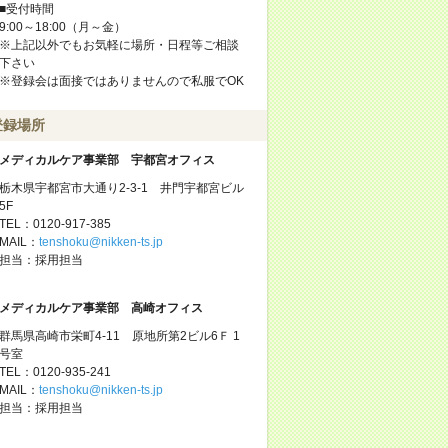
■受付時間
9:00～18:00（月～金）
※上記以外でもお気軽に場所・日程等ご相談
下さい
※登録会は面接ではありませんので私服でOK
登録場所
メディカルケア事業部 宇都宮オフィス
栃木県宇都宮市大通り2-3-1 井門宇都宮ビル
5F
TEL：0120-917-385
MAIL：
tenshoku@nikken-ts.jp
担当：採用担当
メディカルケア事業部 高崎オフィス
群馬県高崎市栄町4-11 原地所第2ビル6Ｆ 1
号室
TEL：0120-935-241
MAIL：
tenshoku@nikken-ts.jp
担当：採用担当