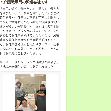
＊介護職専門の派遣会社です！
「自宅の近くで働きたい」「収入」「働き方
を選びたい」「正社員を目指したい」などの
希望条件や、仕事上の不満も丁寧にお聞きし
てからご紹介するので長期でご活躍されてい
る方が多いのが特長です。まずはご希望を聞
いたうえで、ピッタリの求人をご紹介。また
安心してお仕事を続けていただくため、経験
豊富な専任担当者がお仕事開始前はもちろ
ん、お仕事開始後もしっかりフォロー。仕事
の悩みやそれ以外のことでも不安なことがあ
ればお気軽にご相談くださいね。
※日研トータルソーシングは経済産業省より
「地域未来牽引企業」に選定されました。