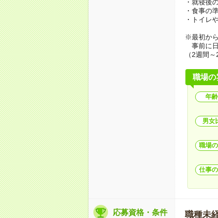
・就寝後
・食事の
・トイレ
※最初か
事前に日
（2週間～
職場の
年齢
男女
職場の
仕事の
応募資格・条件
職種未経験