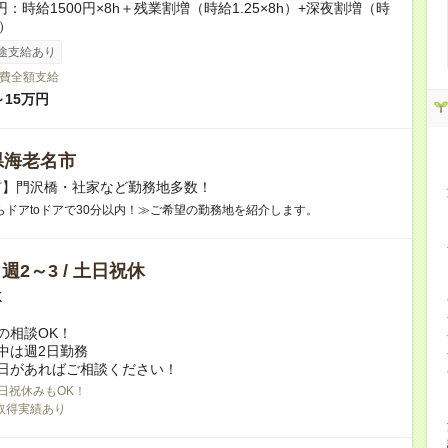
円：時給1500円×8h＋残業割増（時給1.25×8h）+深夜割増（時
h）
途支給あり
費全額支給
～15万円
県海老名市
市】門沢橋・社家など勤務地多数！
らドアtoドアで30分以内！≫ご希望の勤務地を紹介します。
/ 週2～3 / 土日祝休
K
の相談OK！
中は週2日勤務
日があればご相談ください！
日祝休みもOK！
取得実績あり