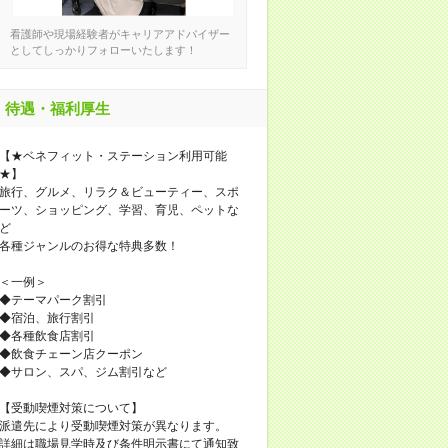
看護師や現場経験者がキャリアアドバイザー
としてしっかりフォローいたします！
待遇・福利厚生
【★ベネフィット・ステーション利用可能
★】
旅行、グルメ、リラク＆ビューティー、スポ
ーツ、ショッピング、学習、育児、ペットな
ど
各種ジャンルのお得な特典多数！
＜一例＞
◆テーマパーク割引
◆宿泊、旅行割引
◆各種飲食店割引
◆飲食チェーン店クーポン
◆サロン、スパ、ジム割引など
【受動喫煙対策について】
派遣先により受動喫煙対策が異なります。
詳細は職場見学時及び条件明示書にて通知致