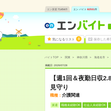
エン派遣
71454
件
エン バイト
82531
件
0
気になるリスト
保存した希
バイトTOP
関東
神奈川県
海老名市
掲載日 :
2026
/
07
/
28
【週1回＆夜勤日収2
見守り
介護関連
職種：
派遣
職種未経験OK
社会人未経験OK