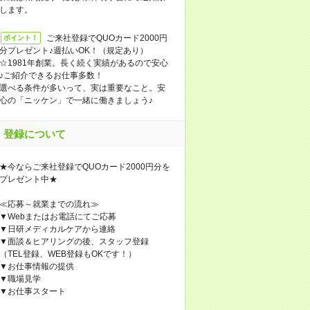
します。
ご来社登録でQUOカード2000円
ポイント！
分プレゼント♪週払いOK！（規定あり）
☆1981年創業。長く続く実績があるので安心
♪ご紹介できるお仕事多数！
選べる条件が多いって、実は重要なこと。安
心の「ニッケン」で一緒に働きましょう♪
登録について
★今ならご来社登録でQUOカード2000円分を
プレゼント中★
≪応募～就業までの流れ≫
▼Webまたはお電話にてご応募
▼日研メディカルケアから連絡
▼面談＆ヒアリングの後、スタッフ登録
（TEL登録、WEB登録もOKです！）
▼お仕事情報の提供
▼職場見学
▼お仕事スタート