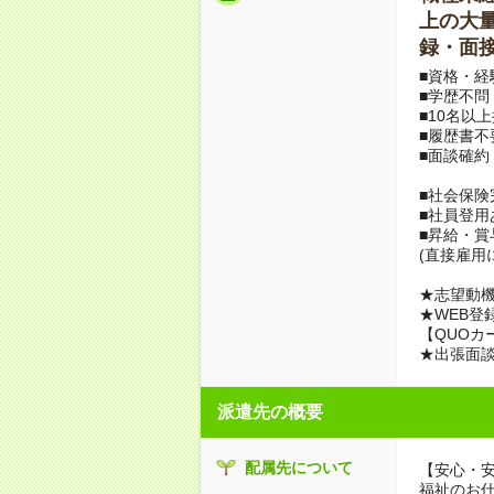
上の大量募
録・面接
■資格・経
■学歴不問
■10名以
■履歴書不
■面談確約
■社会保険
■社員登用
■昇給・
(直接雇用
★志望動機
★WEB登
【QUOカ
★出張面
派遣先の概要
配属先について
【安心・
福祉のお