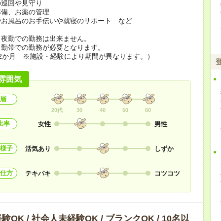
の巡回や見守り
準備、お薬の管理
やお風呂のお手伝いや就寝のサポート など
ら夜勤での勤務は出来ません。
勤帯での勤務が必要となります。
2か月 ※施設・経験により期間が異なります。）
雰囲気
層
20代
30
40
50
60
比率
女性
男性
様子
活気あり
しずか
仕方
テキパキ
コツコツ
OK / 社会人未経験OK / ブランクOK / 10名以