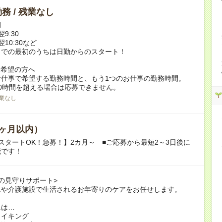
務 / 残業なし
例
翌9:30
翌10:30など
までの最初のうちは日勤からのスタート！
ク希望の方へ
お仕事で希望する勤務時間と、もう1つのお仕事の勤務時間。
0時間を超える場合は応募できません。
業なし
ヶ月以内）
スタートOK！急募！】2カ月～ ■ご応募から最短2～3日後に
能です！
の見守りサポート>
ムや介護施設で生活されるお年寄りのケアをお任せします。
には…
メイキング