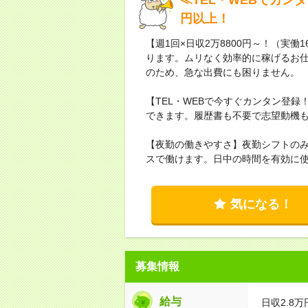
円以上！
【週1回×日収2万8800円～！（実働
ります。ムリなく効率的に稼げるお仕
のため、急な出費にも困りません。
【TEL・WEBで今すぐカンタン登
できます。履歴書も不要で志望動機も「
【夜勤の働きやすさ】夜勤シフトの
スで働けます。日中の時間を有効に
気になる！
募集情報
給与
日収2.8万