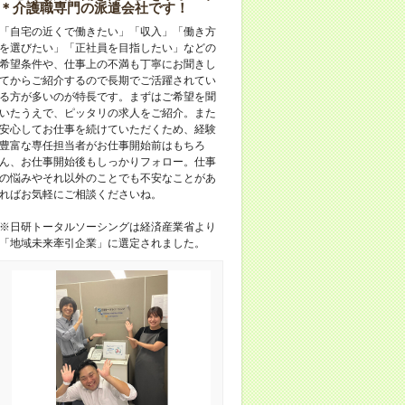
＊介護職専門の派遣会社です！
「自宅の近くで働きたい」「収入」「働き方
を選びたい」「正社員を目指したい」などの
希望条件や、仕事上の不満も丁寧にお聞きし
てからご紹介するので長期でご活躍されてい
る方が多いのが特長です。まずはご希望を聞
いたうえで、ピッタリの求人をご紹介。また
安心してお仕事を続けていただくため、経験
豊富な専任担当者がお仕事開始前はもちろ
ん、お仕事開始後もしっかりフォロー。仕事
の悩みやそれ以外のことでも不安なことがあ
ればお気軽にご相談くださいね。
※日研トータルソーシングは経済産業省より
「地域未来牽引企業」に選定されました。