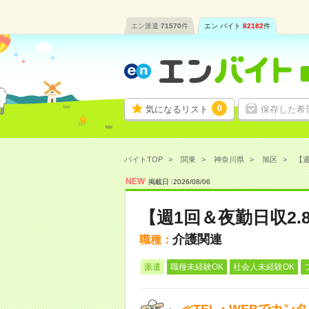
エン派遣
71570
件
エン バイト
82182
件
0
気になるリスト
保存した希
バイトTOP
関東
神奈川県
旭区
【週
NEW
掲載日 :
2026
/
08
/
06
【週1回＆夜勤日収2
介護関連
職種：
派遣
職種未経験OK
社会人未経験OK
≪TEL・WEBでカン