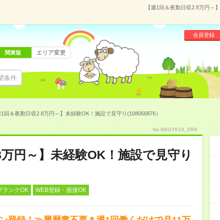
【週1回＆夜勤日収2.8万円～】
会員登録
エリア変更
関東版
望条件
1回＆夜勤日収2.8万円～】未経験OK！施設で見守り(108056876）
No.NSGYK16_SRA
.8万円～】未経験OK！施設で見守り
ブランクOK
WEB登録・面接OK
タン登録！≫履歴書不要＊週1回働くだけで月11万