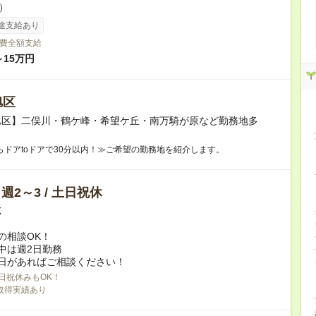
h）
途支給あり
費全額支給
～15万円
旭区
旭区】二俣川・鶴ケ峰・希望ケ丘・南万騎が原など勤務地多
らドアtoドアで30分以内！≫ご希望の勤務地を紹介します。
/ 週2～3 / 土日祝休
K
の相談OK！
中は週2日勤務
日があればご相談ください！
日祝休みもOK！
取得実績あり