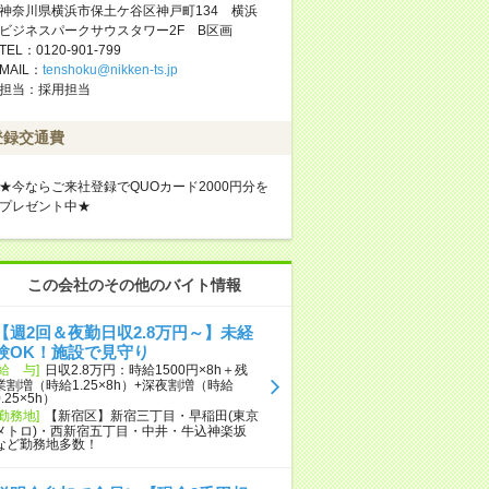
神奈川県横浜市保土ケ谷区神戸町134 横浜
ビジネスパークサウスタワー2F B区画
TEL：0120-901-799
MAIL：
tenshoku@nikken-ts.jp
担当：採用担当
登録交通費
★今ならご来社登録でQUOカード2000円分を
プレゼント中★
この会社のその他のバイト情報
【週2回＆夜勤日収2.8万円～】未経
験OK！施設で見守り
[給 与]
日収2.8万円：時給1500円×8h＋残
業割増（時給1.25×8h）+深夜割増（時給
0.25×5h）
[勤務地]
【新宿区】新宿三丁目・早稲田(東京
メトロ)・西新宿五丁目・中井・牛込神楽坂
など勤務地多数！