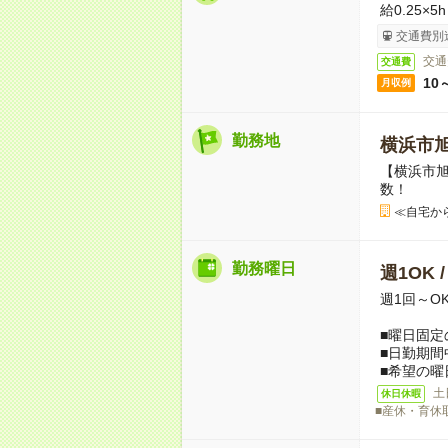
給0.25×5
交通費別
交通
交通費
10
月収例
勤務地
横浜市
【横浜市
数！
≪自宅か
勤務曜日
週1OK 
週1回～O
■曜日固定
■日勤期間
■希望の曜
土
休日休暇
■産休・育休