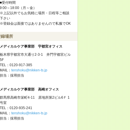
■受付時間
9:00～18:00（月～金）
※上記以外でもお気軽に場所・日程等ご相談
下さい
※登録会は面接ではありませんので私服でOK
登録場所
メディカルケア事業部 宇都宮オフィス
栃木県宇都宮市大通り2-3-1 井門宇都宮ビル
5F
TEL：0120-917-385
MAIL：
tenshoku@nikken-ts.jp
担当：採用担当
メディカルケア事業部 高崎オフィス
群馬県高崎市栄町4-11 原地所第2ビル6Ｆ 1
号室
TEL：0120-935-241
MAIL：
tenshoku@nikken-ts.jp
担当：採用担当