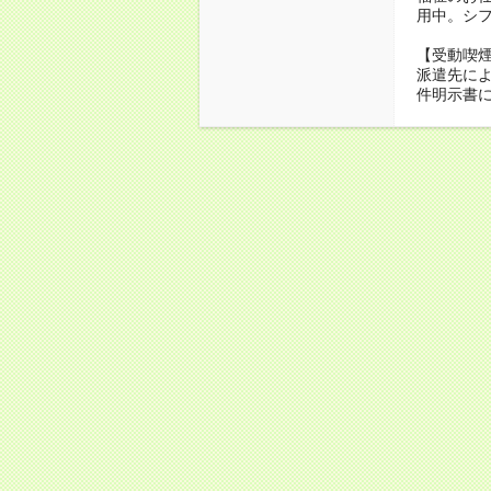
用中。シ
【受動喫
派遣先に
件明示書