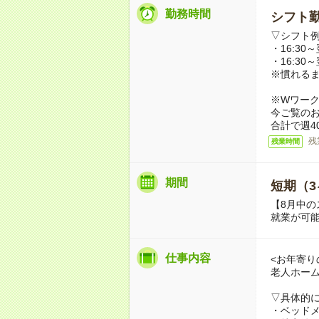
勤務時間
シフト勤
▽シフト
・16:30～
・16:30～
※慣れる
※Wワー
今ご覧の
合計で週4
残
残業時間
期間
短期（3
【8月中の
就業が可
仕事内容
<お年寄り
老人ホー
▽具体的
・ベッド