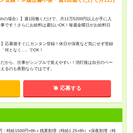
16hの場合）】週1回働くだけで、月11万5200円以上が手に入
事です！さらにお給料は週払いOK！毎週金曜日がお給料日
録！】応募後すぐにカンタン登録！休日や深夜など気にせず登録
何となく...」でOK！
みだから、仕事がシンプルで覚えやすい！消灯後は自分のペー
使えるのも夜勤ならではです。
応募する
円：時給1500円×8h＋残業割増（時給1.25×8h）+深夜割増（時