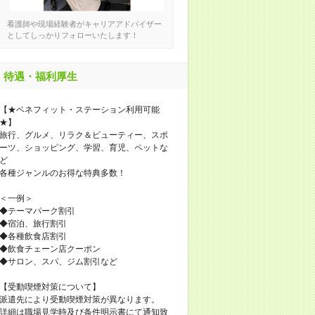
看護師や現場経験者がキャリアアドバイザー
としてしっかりフォローいたします！
待遇・福利厚生
【★ベネフィット・ステーション利用可能
★】
旅行、グルメ、リラク＆ビューティー、スポ
ーツ、ショッピング、学習、育児、ペットな
ど
各種ジャンルのお得な特典多数！
＜一例＞
◆テーマパーク割引
◆宿泊、旅行割引
◆各種飲食店割引
◆飲食チェーン店クーポン
◆サロン、スパ、ジム割引など
【受動喫煙対策について】
派遣先により受動喫煙対策が異なります。
詳細は職場見学時及び条件明示書にて通知致