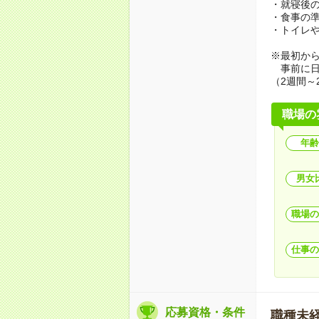
・就寝後
・食事の
・トイレ
※最初か
事前に日
（2週間～
職場の
年齢
男女
職場の
仕事の
応募資格・条件
職種未経験