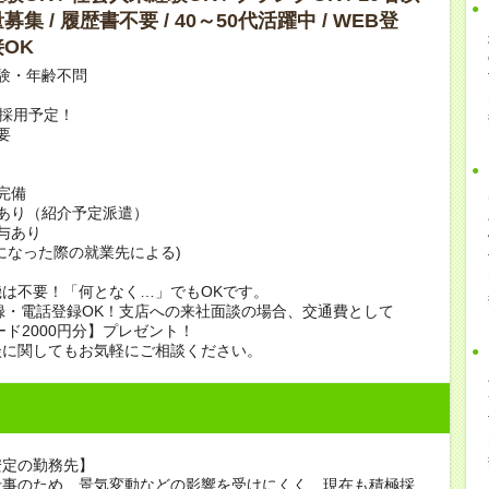
集 / 履歴書不要 / 40～50代活躍中 / WEB登
OK
験・年齢不問
上採用予定！
要
完備
あり（紹介予定派遣）
賞与あり
になった際の就業先による)
は不要！「何となく…」でもOKです。
録・電話登録OK！支店への来社面談の場合、交通費として
ード2000円分】プレゼント！
談に関してもお気軽にご相談ください。
安定の勤務先】
仕事のため、景気変動などの影響を受けにくく、現在も積極採