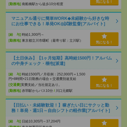
気になる！
[勤務地]
南船橋駅から徒歩10分程度
マニュアル通りに簡単WORK◆未経験から好きな時
にお仕事できる！単発OK◎試験監督[アルバイト]
[給 与]
時給1,300円～
[勤務地]
東京都立川市曙町（最寄り駅：立川駅）
気になる！
【土日休み】【1ヶ月短期】高時給1500円！アルバム
の中身チェック・梱包[派遣]
[給 与]
時給1500円／月収例：252,000円＝1,500
円×8時間×21日勤務の場合＋交通費別途支給
[交通費]
実費支給／当社規定あり。
気になる！
[勤務地]
赤羽駅からバス10分
/
川口元郷駅
【日払い・未経験歓迎！】稼ぎたい日にサクッと勤
務！単発・週1日～自由シフトの軽作業[アルバイト]
[給 与]
日給10,305円～37,204円