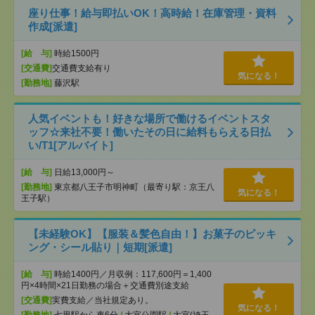
座り仕事！給与即払いOK！高時給！在庫管理・資料
作成[派遣]
[給 与]
時給1500円
[交通費]
交通費支給有り
気になる！
[勤務地]
藤沢駅
人気イベントも！好きな場所で働けるイベントスタ
ッフ☆来社不要！働いたその日に給料もらえる日払
い/T1[アルバイト]
[給 与]
日給13,000円～
[勤務地]
東京都八王子市明神町（最寄り駅：京王八
気になる！
王子駅）
【未経験OK】【服装＆髪色自由！】お菓子のピッキ
ング・シール貼り｜短期[派遣]
[給 与]
時給1400円／月収例：117,600円＝1,400
円×4時間×21日勤務の場合＋交通費別途支給
[交通費]
実費支給／当社規定あり。
気になる！