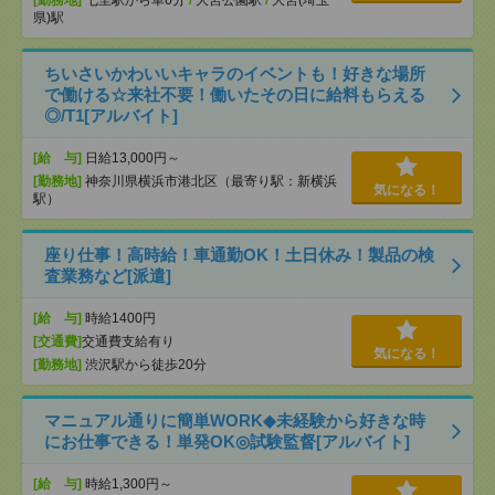
[勤務地]
七里駅から車6分
/
大宮公園駅
/
大宮(埼玉
県)駅
ちいさいかわいいキャラのイベントも！好きな場所
で働ける☆来社不要！働いたその日に給料もらえる
◎/T1[アルバイト]
[給 与]
日給13,000円～
[勤務地]
神奈川県横浜市港北区（最寄り駅：新横浜
気になる！
駅）
座り仕事！高時給！車通勤OK！土日休み！製品の検
査業務など[派遣]
[給 与]
時給1400円
[交通費]
交通費支給有り
気になる！
[勤務地]
渋沢駅から徒歩20分
マニュアル通りに簡単WORK◆未経験から好きな時
にお仕事できる！単発OK◎試験監督[アルバイト]
[給 与]
時給1,300円～