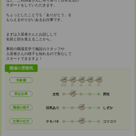
など、ご利用者さんに寄り添って日常生活の
サポートをしていただきます。
ちょっとしたことでも「ありがとう」を
もらえるやりがいあるお仕事です。
まずは入居者さんとお話しして
名前と顔を覚えることから。
事前の職場見学で施設のスタッフや
入居者さんの様子も知れるので安心して
スタートできますよ！
職場の雰囲気
年齢層
20代
30
40
50
60
男女比率
女性
男性
職場の様子
活気あり
しずか
仕事の仕方
テキパキ
コツコツ