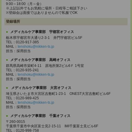
9:00～18:00（月～金）
※上記以外でもお気軽に場所・日程等ご相談下さい
※登録会は面接ではありませんので私服でOK
登録場所
メディカルケア事業部 宇都宮オフィス
栃木県宇都宮市大通り2-3-1 井門宇都宮ビル5F
TEL：0120-917-385
MAIL：
tenshoku@nikken-ts.jp
担当：採用担当
メディカルケア事業部 高崎オフィス
群馬県高崎市栄町4-11 原地所第2ビル6Ｆ 1号室
TEL：0120-935-241
MAIL：
tenshoku@nikken-ts.jp
担当：採用担当
メディカルケア事業部 大宮オフィス
埼玉県さいたま市大宮区吉敷町1-23-1 ONEST大宮吉敷町ビル6F
TEL：0120-989-425
MAIL：
tenshoku@nikken-ts.jp
担当：採用担当
メディカルケア事業部 千葉オフィス
〒260-0015
千葉県千葉市中央区富士見2-15-11 IMI千葉富士見ビル6F
TEL：0120-998-758