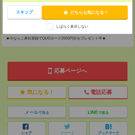
神奈川県横浜市保土ケ谷区神戸町134 横浜ビジネスパークサウスタワー
2F B区画
TEL：0120-901-799
スキップ
どちらも気になる！
MAIL：
tenshoku@nikken-ts.jp
担当：採用担当
しばらく表示しない
登録交通費
★今ならご来社登録でQUOカード2000円分をプレゼント中★
応募ページへ
気になる！
電話応募
メール
LINE
で送る
で送る
シェア
ツイート
ブックマーク