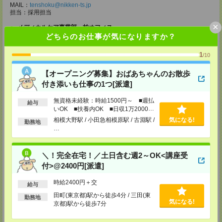
MAIL：
tenshoku@nikken-ts.jp
担当：採用担当
×
メディカルケア事業部 柏オフィス
どちらのお仕事が気になりますか？
千葉県柏市末広町5-19 第12関口ビル7F 705号室
TEL：0120-935-218
MAIL：
tenshoku@nikken-ts.jp
1
/10
担当：採用担当
【オープニング募集】おばあちゃんのお散歩
メディカルケア事業部 新宿オフィス
付き添いも仕事の1つ[派遣]
東京都新宿区新宿2-3-10 新宿御苑ビル6階
TEL：0120-457-235
MAIL：
tenshoku@nikken-ts.jp
無資格未経験：時給1500円～ ■週払
給与
担当：採用担当
いOK ■扶養内OK ■日収1万2000円
以上
相模大野駅 / 小田急相模原駅 / 古淵駅 /
気になる!
メディカルケア事業部 立川事業所
勤務地
…
東京都立川市錦町1-12-14
TEL：0120-934-200
MAIL：
tenshoku@nikken-ts.jp
担当：採用担当
＼！完全在宅！／土日含む週2～OK<講座受
付>@2400円[派遣]
メディカルケア事業部 町田オフィス
東京都町田市森野1-7-23 大樹生命町田ビル6F
時給2400円＋交
給与
TEL：0120-453-285
MAIL：
tenshoku@nikken-ts.jp
田町(東京都)駅から徒歩4分 / 三田(東
勤務地
担当：採用担当
気になる!
京都)駅から徒歩7分
メディカルケア事業部 横浜オフィス