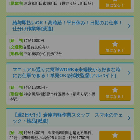
[勤務地]
東京都町田市原町田（最寄り駅：町田駅）
気になる！
給与即払いOK！高時給！平日休み！日勤のお仕事！
仕分け作業等[派遣]
[給 与]
時給1600円
[交通費]
交通費支給有り
気になる！
[勤務地]
平沼橋駅から徒歩12分
マニュアル通りに簡単WORK◆未経験から好きな時
にお仕事できる！単発OK◎試験監督[アルバイト]
[給 与]
時給1,300円～
[勤務地]
神奈川県相模原市緑区橋本（最寄り駅：橋
気になる！
本駅）
【週2日だけ】倉庫内軽作業スタッフ スマホのチェ
ック・検品[派遣]
[給 与]
時給1400円 ※実働8時間を超える勤務、
22時～翌5時勤務の場合25％割増：時給1750円