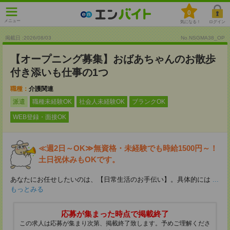
0
メニュー
気になる！
ログイン
掲載日 :2026
/
08
/
03
No.NSGMA38_OP
【オープニング募集】おばあちゃんのお散歩
付き添いも仕事の1つ
職種：
介護関連
派遣
職種未経験OK
社会人未経験OK
ブランクOK
WEB登録・面接OK
≪週2日～OK≫無資格・未経験でも時給1500円～！
土日祝休みもOKです。
あなたにお任せしたいのは、【日常生活のお手伝い】。具体的には
...
もっとみる
応募が集まった時点で掲載終了
この求人は応募が集まり次第、掲載終了致します。予めご理解くださ