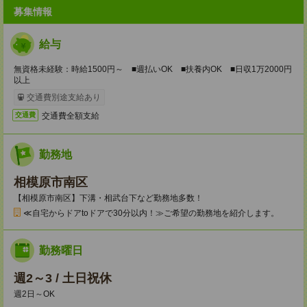
募集情報
給与
無資格未経験：時給1500円～ ■週払いOK ■扶養内OK ■日収1万2000円
以上
交通費別途支給あり
交通費全額支給
交通費
勤務地
相模原市南区
【相模原市南区】下溝・相武台下など勤務地多数！
≪自宅からドアtoドアで30分以内！≫ご希望の勤務地を紹介します。
勤務曜日
週2～3 / 土日祝休
週2日～OK