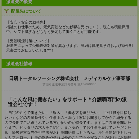
派遣先の概要
配属先について
【安心・安定の勤務先】
福祉のお仕事のため、景気変動などの影響を受けにくく、現在も積極採用
中。シフト減少などもなく安定して働くことが可能です。
【受動喫煙対策について】
派遣先によって受動喫煙対策が異なります。詳細は職場見学時および条件明
示書にてお伝えいたします！
派遣会社情報
日研トータルソーシング株式会社 メディカルケア事業部
労働者派遣事業許可番号:派13-060060
「こんな風に働きたい」をサポート＊介護職専門の派
遣会社です！
「自宅の近くで働きたい」「収入」「働き方を選びたい」「正社員を目指し
たい」などの希望条件や、仕事上の不満も丁寧にお聞きしてからご紹介する
ので長期でご活躍されている方が多いのが特長です。まずはご希望を聞いた
うえで、ピッタリの求人をご紹介。また安心してお仕事を続けていただくた
め、経験豊富な専任担当者がお仕事開始前はもちろん、お仕事開始後もしっ
かりフォロー。仕事の悩みやそれ以外のことでも不安なことがあればお気軽