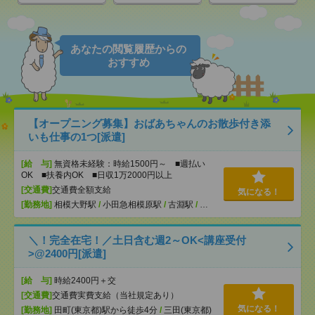
あなたの閲覧履歴からの
おすすめ
【オープニング募集】おばあちゃんのお散歩付き添
いも仕事の1つ[派遣]
[給 与]
無資格未経験：時給1500円～ ■週払い
OK ■扶養内OK ■日収1万2000円以上
[交通費]
交通費全額支給
気になる！
[勤務地]
相模大野駅
/
小田急相模原駅
/
古淵駅
/
…
＼！完全在宅！／土日含む週2～OK<講座受付
>@2400円[派遣]
[給 与]
時給2400円＋交
[交通費]
交通費実費支給（当社規定あり）
気になる！
[勤務地]
田町(東京都)駅から徒歩4分
/
三田(東京都)