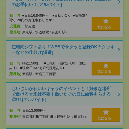
のお手伝い！[アルバイト]
[給 与]
■日給16,840円～ ■日払いOK ■実働3時
間5,120円のお仕事あります！
[交通費]
一部支給
気になる！
[勤務地]
東京駅
/
水道橋駅
/
有楽町駅
/
…
短時間シフトあり！WEBでサクッと登録OK＊クッキ
ーなどの仕分け[派遣]
[給 与]
時給1500円 ■日払い・週払いOK！(規定
あり) ■現金日払いもOK(規定あり)
気になる！
[勤務地]
新宿駅
/
新宿三丁目駅
ちいさいかわいいキャラのイベントも！好きな場所
で働ける☆来社不要！働いたその日に給料もらえる
◎/T1[アルバイト]
[給 与]
日給13,000円～
[勤務地]
東京都町田市原町田（最寄り駅：町田駅）
気になる！