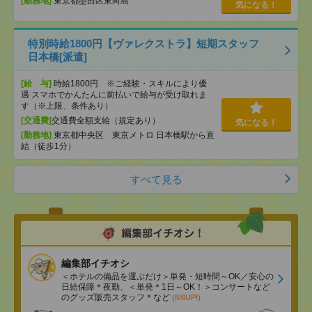
[勤務地]
東京都墨田区東向島
気になる！
特別時給1800円【ヴァレクストラ】短期スタッフ
日本橋[派遣]
[給 与]
時給1800円 ※ご経験・スキルにより優
遇 スマホでかんたんに前払いで給与が受け取れま
す（※上限、条件あり）
[交通費]
交通費全額支給（規定あり）
気になる！
[勤務地]
東京都中央区 東京メトロ 日本橋駅から直
結（徒歩1分）
すべて見る
編集部イチオシ
＜ホテルの備品を運ぶだけ＞単発・短時間～OK／安心の
日給保障＊夜勤、＜単発＊1日～OK！＞コンサートなど
のグッズ販売スタッフ＊など
(8/6UP!)