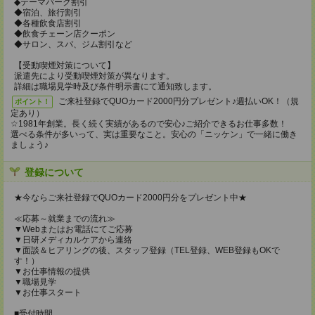
◆テーマパーク割引
◆宿泊、旅行割引
◆各種飲食店割引
◆飲食チェーン店クーポン
◆サロン、スパ、ジム割引など
【受動喫煙対策について】
派遣先により受動喫煙対策が異なります。
詳細は職場見学時及び条件明示書にて通知致します。
ご来社登録でQUOカード2000円分プレゼント♪週払いOK！（規
ポイント！
定あり）
☆1981年創業。長く続く実績があるので安心♪ご紹介できるお仕事多数！
選べる条件が多いって、実は重要なこと。安心の「ニッケン」で一緒に働き
ましょう♪
登録について
★今ならご来社登録でQUOカード2000円分をプレゼント中★
≪応募～就業までの流れ≫
▼Webまたはお電話にてご応募
▼日研メディカルケアから連絡
▼面談＆ヒアリングの後、スタッフ登録（TEL登録、WEB登録もOKで
す！）
▼お仕事情報の提供
▼職場見学
▼お仕事スタート
■受付時間