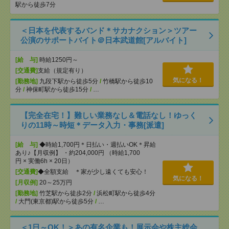
駅から徒歩7分
＜日本を代表するバンド＊サカナクション＞ツアー
公演のサポートバイト＠日本武道館[アルバイト]
[給 与]
時給1250円～
[交通費]
支給（規定有り）
気になる！
[勤務地]
九段下駅から徒歩5分
/
竹橋駅から徒歩10
分
/
神保町駅から徒歩15分
/
…
【完全在宅！】難しい業務なし＆電話なし！ゆっく
りの11時～時短＊データ入力・事務[派遣]
[給 与]
◆時給1,700円＊日払い・週払いOK＊昇給
あり♪【月収例】 ・約204,000円 （時給1,700
円 × 実働6h × 20日）
[交通費]
◆全額支給 ＊家が少し遠くても安心！
気になる！
[月収例]
20～25万円
[勤務地]
竹芝駅から徒歩2分
/
浜松町駅から徒歩4分
/
大門(東京都)駅から徒歩5分
/
…
＜1日～OK！＞あの有名企業も！展示会や株主総会