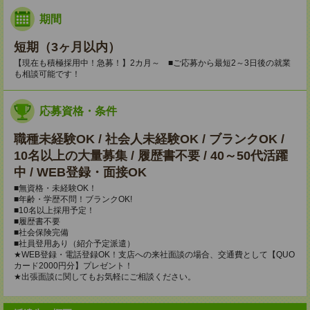
期間
短期（3ヶ月以内）
【現在も積極採用中！急募！】2カ月～ ■ご応募から最短2～3日後の就業
も相談可能です！
応募資格・条件
職種未経験OK / 社会人未経験OK / ブランクOK /
10名以上の大量募集 / 履歴書不要 / 40～50代活躍
中 / WEB登録・面接OK
■無資格・未経験OK！
■年齢・学歴不問！ブランクOK!
■10名以上採用予定！
■履歴書不要
■社会保険完備
■社員登用あり（紹介予定派遣）
★WEB登録・電話登録OK！支店への来社面談の場合、交通費として【QUO
カード2000円分】プレゼント！
★出張面談に関してもお気軽にご相談ください。