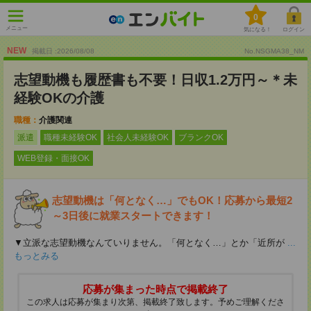
0
メニュー
気になる！
ログイン
NEW
掲載日 :2026
/
08
/
08
No.NSGMA38_NM
志望動機も履歴書も不要！日収1.2万円～＊未
経験OKの介護
職種：
介護関連
派遣
職種未経験OK
社会人未経験OK
ブランクOK
WEB登録・面接OK
志望動機は「何となく…」でもOK！応募から最短2
～3日後に就業スタートできます！
▼立派な志望動機なんていりません。「何となく…」とか「近所が
...
もっとみる
応募が集まった時点で掲載終了
この求人は応募が集まり次第、掲載終了致します。予めご理解くださ