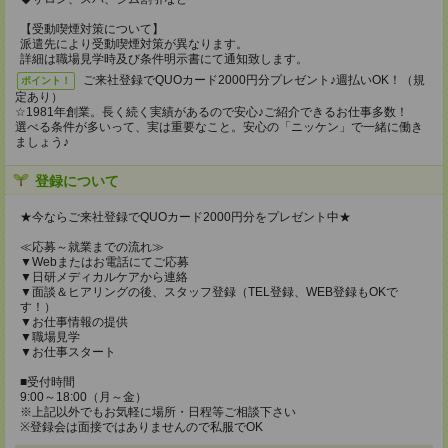
【受動喫煙対策について】
派遣先により受動喫煙対策が異なります。
詳細は職場見学時及び条件明示書にて通知致します。
ご来社登録でQUOカード2000円分プレゼント♪週払いOK！（規
ポイント！
定あり）
☆1981年創業。長く続く実績があるので安心♪ご紹介できるお仕事多数！
選べる条件が多いって、実は重要なこと。安心の「ニッケン」で一緒に働き
ましょう♪
登録について
★今ならご来社登録でQUOカード2000円分をプレゼント中★
≪応募～就業までの流れ≫
▼Webまたはお電話にてご応募
▼日研メディカルケアから連絡
▼面談＆ヒアリングの後、スタッフ登録（TEL登録、WEB登録もOKで
す！）
▼お仕事情報の提供
▼職場見学
▼お仕事スタート
■受付時間
9:00～18:00（月～金）
※上記以外でもお気軽に場所・日程等ご相談下さい
※登録会は面接ではありませんので私服でOK