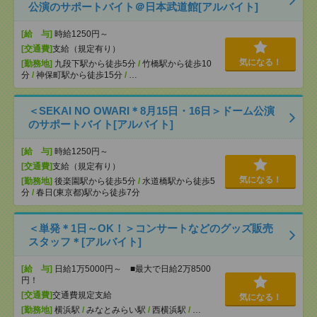
公演のサポートバイト＠日本武道館[アルバイト]
[給 与]
時給1250円～
[交通費]
支給（規定有り）
気になる！
[勤務地]
九段下駅から徒歩5分
/
竹橋駅から徒歩10
分
/
神保町駅から徒歩15分
/
…
＜SEKAI NO OWARI＊8月15日・16日＞ドーム公演
のサポートバイト[アルバイト]
[給 与]
時給1250円～
[交通費]
支給（規定有り）
気になる！
[勤務地]
後楽園駅から徒歩5分
/
水道橋駅から徒歩5
分
/
春日(東京都)駅から徒歩7分
＜単発＊1日～OK！＞コンサートなどのグッズ販売
スタッフ＊[アルバイト]
[給 与]
日給1万5000円～ ■最大で日給2万8500
円！
[交通費]
交通費規定支給
気になる！
[勤務地]
横浜駅
/
みなとみらい駅
/
西横浜駅
/
…