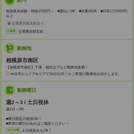
給与
無資格未経験：時給1500円～ ■週払いOK ■扶養内OK ■日収1万2000円
以上
交通費別途支給あり
交通費全額支給
交通費
勤務地
相模原市南区
【相模原市南区】下溝・相武台下など勤務地多数！
≪自宅からドアtoドアで30分以内！≫ご希望の勤務地を紹介します。
勤務曜日
週2～3 / 土日祝休
週2日～OK
■曜日固定の相談OK！
■希望の曜日があればご相談ください！
土日祝休みもOK！
休日休暇