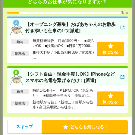
どちらのお仕事が気になりますか？
千葉県柏市末広町5-19 第12関口ビル7F 705号室
TEL：0120-935-218
MAIL：
tenshoku@nikken-ts.jp
1
/10
担当：採用担当
【オープニング募集】おばあちゃんのお散歩
メディカルケア事業部 新宿オフィス
付き添いも仕事の1つ[派遣]
東京都新宿区新宿2-3-10 新宿御苑ビル6階
TEL：0120-457-235
無資格未経験：時給1500円～ ■週払
MAIL：
tenshoku@nikken-ts.jp
給与
担当：採用担当
いOK ■扶養内OK ■日収1万2000円
以上
相模大野駅 / 小田急相模原駅 / 古淵駅 /
気になる!
勤務地
メディカルケア事業部 立川事業所
…
東京都立川市錦町1-12-14
TEL：0120-934-200
MAIL：
tenshoku@nikken-ts.jp
【シフト自由・現金手渡しOK】iPhoneなど
担当：採用担当
スマホの充電を繋げるだけ！[派遣]
メディカルケア事業部 町田オフィス
東京都町田市森野1-7-23 大樹生命町田ビル6F
時給1414円～ ▼日払いOK（規定あ
給与
TEL：0120-453-285
り） ■初勤務手当あり ※規定によ
MAIL：
tenshoku@nikken-ts.jp
る
新宿駅から徒歩 / 新宿三丁目駅から徒
気になる!
担当：採用担当
勤務地
歩 / 高田馬場駅から徒歩 / …
メディカルケア事業部 横浜オフィス
神奈川県横浜市保土ケ谷区神戸町134 横浜ビジネスパークサウスタワー
2F B区画
スキップ
どちらも気になる！
TEL：0120-901-799
MAIL：
tenshoku@nikken-ts.jp