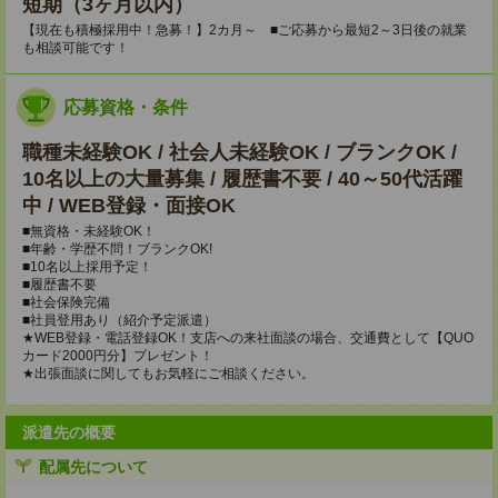
短期（3ヶ月以内）
【現在も積極採用中！急募！】2カ月～ ■ご応募から最短2～3日後の就業
も相談可能です！
応募資格・条件
職種未経験OK / 社会人未経験OK / ブランクOK /
10名以上の大量募集 / 履歴書不要 / 40～50代活躍
中 / WEB登録・面接OK
■無資格・未経験OK！
■年齢・学歴不問！ブランクOK!
■10名以上採用予定！
■履歴書不要
■社会保険完備
■社員登用あり（紹介予定派遣）
★WEB登録・電話登録OK！支店への来社面談の場合、交通費として【QUO
カード2000円分】プレゼント！
★出張面談に関してもお気軽にご相談ください。
派遣先の概要
配属先について