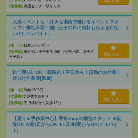
気になる！
[勤務地]
流通センター駅から車
人気イベントも！好きな場所で働けるイベントスタ
ッフ☆来社不要！働いたその日に給料もらえる日払
い/T1[アルバイト]
[給 与]
日給13,000円～
[勤務地]
東京都八王子市明神町（最寄り駅：京王八
気になる！
王子駅）
給与即払いOK！高時給！平日休み！日勤のお仕事！
仕分け作業等[派遣]
[給 与]
時給1600円
[交通費]
交通費支給有り
気になる！
[勤務地]
平沼橋駅から徒歩12分
【座り＆手作業中心】香水shopの梱包スタッフ ★副
業OK ★週1日からOK ★1日1時間からOK[アルバイ
ト]