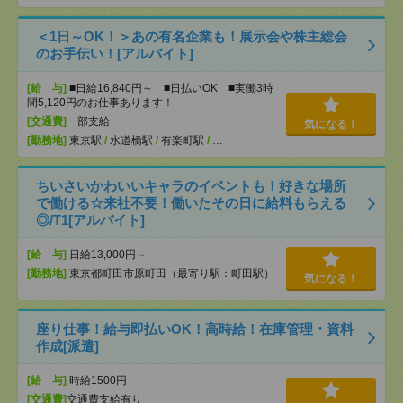
＜1日～OK！＞あの有名企業も！展示会や株主総会
のお手伝い！[アルバイト]
[給 与]
■日給16,840円～ ■日払いOK ■実働3時
間5,120円のお仕事あります！
[交通費]
一部支給
気になる！
[勤務地]
東京駅
/
水道橋駅
/
有楽町駅
/
…
ちいさいかわいいキャラのイベントも！好きな場所
で働ける☆来社不要！働いたその日に給料もらえる
◎/T1[アルバイト]
[給 与]
日給13,000円～
[勤務地]
東京都町田市原町田（最寄り駅：町田駅）
気になる！
座り仕事！給与即払いOK！高時給！在庫管理・資料
作成[派遣]
[給 与]
時給1500円
[交通費]
交通費支給有り