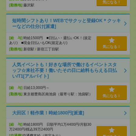
気になる！
[勤務地]
藤沢駅
短時間シフトあり！WEBでサクッと登録OK＊クッキ
ーなどの仕分け[派遣]
[給 与]
時給1500円 ■日払い・週払いOK！(規定
あり) ■現金日払いもOK(規定あり)
気になる！
[勤務地]
新宿駅
/
新宿三丁目駅
人気イベントも！好きな場所で働けるイベントスタ
ッフ☆来社不要！働いたその日に給料もらえる日払
い/T1[アルバイト]
[給 与]
日給13,000円～
[勤務地]
東京都豊島区南池袋（最寄り駅：池袋駅）
気になる！
大田区！軽作業！時給1800円[派遣]
[給 与]
時給1800円 日額平均1万4400円/月額30
万2400円/残込39万2400円
[交通費]
交通費支給（規定あり）