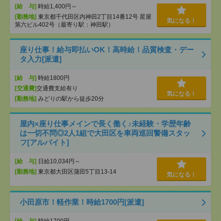
[給 与]
時給1,400円～
[勤務地]
東京都千代田区内神田2丁目14番12号 星屋
気になる！
第六ビル402号（最寄り駅：神田駅）
座り仕事！給与即払いOK！高時給！品質検査・デー
タ入力[派遣]
[給 与]
時給1800円
[交通費]
交通費支給有り
気になる！
[勤務地]
みどりの駅から徒歩20分
屋内×座り仕事メインで長く働く♪未経験・学歴年齢
は一切不問◎2人1組で大田区を車両巡回警備スタッ
フ[アルバイト]
[給 与]
日給10,034円～
[勤務地]
東京都大田区蒲田5丁目13-14
気になる！
小田原市！軽作業！時給1700円[派遣]