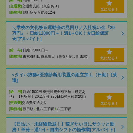
[給 与]
時給1700円
[交通費]
交通費支給（規定あり）
気になる！
[勤務地]
緑町駅から徒歩12分
＼学校の文化祭＆運動会の見回り／入社祝い金『20
万円』・日給12000円～！週1～OK！★日給保証
★[アルバイト]
[給 与]
日給12,000円～
[勤務地]
東京都町田市原町田（最寄り駅：町田駅）
気になる！
<タイパ抜群>医療診断用装置の組立加工（日勤）[派
遣]
[給 与]
時給1500円 ※交通費全額支給（規定あ
り） 【月収例】26.2万円（20日勤務＋残業20h）
[交通費]
交通費支給あり
気になる！
[勤務地]
豊田駅
/
北八王子駅
/
八王子駅
【日払い・未経験歓迎！】稼ぎたい日にサクッと勤
務！単発・週1日～自由シフトの軽作業[アルバイト]