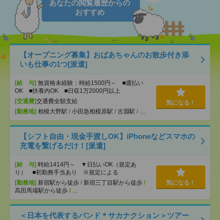
あなたの閲覧履歴からの
おすすめ
【オープニング募集】おばあちゃんのお散歩付き添
いも仕事の1つ[派遣]
[給 与]
無資格未経験：時給1500円～ ■週払い
OK ■扶養内OK ■日収1万2000円以上
[交通費]
交通費全額支給
気になる！
[勤務地]
相模大野駅
/
小田急相模原駅
/
古淵駅
/
…
【シフト自由・現金手渡しOK】iPhoneなどスマホの
充電を繋げるだけ！[派遣]
[給 与]
時給1414円～ ▼日払いOK（規定あ
り） ■初勤務手当あり ※規定による
[勤務地]
新宿駅から徒歩
/
新宿三丁目駅から徒歩
/
気になる！
高田馬場駅から徒歩
/
…
＜日本を代表するバンド＊サカナクション＞ツアー