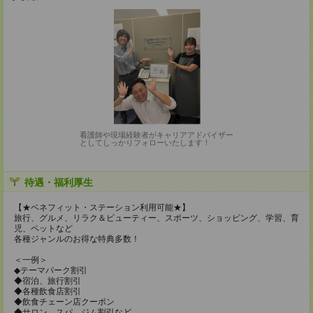
看護師や現場経験者がキャリアアドバイザー
としてしっかりフォローいたします！
待遇・福利厚生
【★ベネフィット・ステーション利用可能★】
旅行、グルメ、リラク＆ビューティー、スポーツ、ショッピング、学習、育
児、ペットなど
各種ジャンルのお得な特典多数！
＜一例＞
◆テーマパーク割引
◆宿泊、旅行割引
◆各種飲食店割引
◆飲食チェーン店クーポン
◆サロン、スパ、ジム割引など