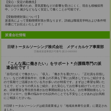
【安心・安定の勤務先】
福祉のお仕事のため、景気変動などの影響を受けにくく、現在も積極採用
中。シフト減少などもなく安定して働くことが可能です。
【受動喫煙対策について】
派遣先によって受動喫煙対策が異なります。詳細は職場見学時および条件明
示書にてお伝えいたします！
派遣会社情報
日研トータルソーシング株式会社 メディカルケア事業部
労働者派遣事業許可番号:派13-060060
「こんな風に働きたい」をサポート＊介護職専門の派
遣会社です！
「自宅の近くで働きたい」「収入」「働き方を選びたい」「正社員を目指し
たい」などの希望条件や、仕事上の不満も丁寧にお聞きしてからご紹介する
ので長期でご活躍されている方が多いのが特長です。まずはご希望を聞いた
うえで、ピッタリの求人をご紹介。また安心してお仕事を続けていただくた
め、経験豊富な専任担当者がお仕事開始前はもちろん、お仕事開始後もしっ
かりフォロー。仕事の悩みやそれ以外のことでも不安なことがあればお気軽
にご相談くださいね。
※日研トータルソーシングは経済産業省より「地域未来牽引企業」に選定され
ました。