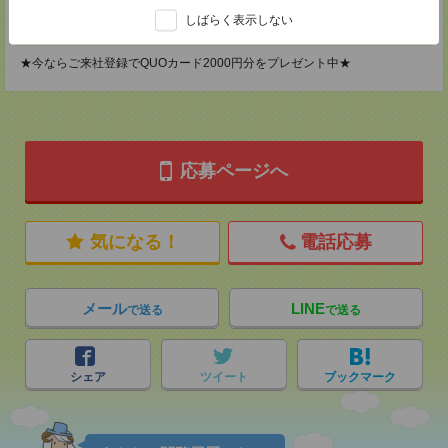
担当：採用担当
しばらく表示しない
登録交通費
★今ならご来社登録でQUOカード2000円分をプレゼント中★
応募ページへ
気になる！
電話応募
メール
LINE
で送る
で送る
シェア
ツイート
ブックマーク