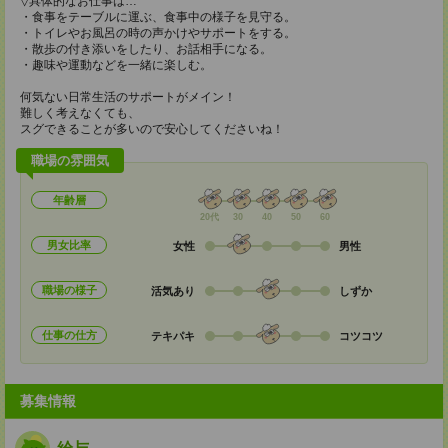
▽具体的なお仕事は…
・食事をテーブルに運ぶ、食事中の様子を見守る。
・トイレやお風呂の時の声かけやサポートをする。
・散歩の付き添いをしたり、お話相手になる。
・趣味や運動などを一緒に楽しむ。
何気ない日常生活のサポートがメイン！
難しく考えなくても、
スグできることが多いので安心してくださいね！
職場の雰囲気
年齢層
20代
30
40
50
60
男女比率
女性
男性
職場の様子
活気あり
しずか
仕事の仕方
テキパキ
コツコツ
募集情報