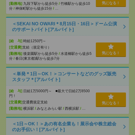
気になる！
[勤務地]
九段下駅から徒歩5分
/
竹橋駅から徒歩10
分
/
神保町駅から徒歩15分
/
…
＜SEKAI NO OWARI＊8月15日・16日＞ドーム公演
のサポートバイト[アルバイト]
[給 与]
時給1250円～
[交通費]
支給（規定有り）
気になる！
[勤務地]
後楽園駅から徒歩5分
/
水道橋駅から徒歩5
分
/
春日(東京都)駅から徒歩7分
＜単発＊1日～OK！＞コンサートなどのグッズ販売
スタッフ＊[アルバイト]
[給 与]
日給1万5000円～ ■最大で日給2万8500
円！
[交通費]
交通費規定支給
気になる！
[勤務地]
横浜駅
/
みなとみらい駅
/
西横浜駅
/
…
＜1日～OK！＞あの有名企業も！展示会や株主総会
のお手伝い！[アルバイト]