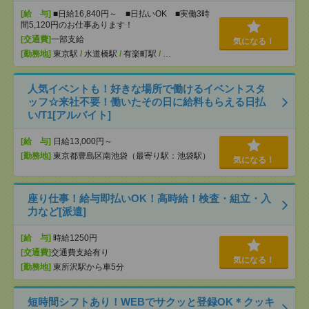
[給 与]
■日給16,840円～ ■日払いOK ■実働3時
間5,120円のお仕事あります！
[交通費]
一部支給
気になる！
[勤務地]
東京駅
/
水道橋駅
/
有楽町駅
/
…
人気イベントも！好きな場所で働けるイベントスタ
ッフ☆来社不要！働いたその日に給料もらえる日払
い/T1[アルバイト]
[給 与]
日給13,000円～
[勤務地]
東京都豊島区南池袋（最寄り駅：池袋駅）
気になる！
座り仕事！給与即払いOK！高時給！検査・組立・入
力など[派遣]
[給 与]
時給1250円
[交通費]
交通費支給有り
気になる！
[勤務地]
東所沢駅から車5分
短時間シフトあり！WEBでサクッと登録OK＊クッキ