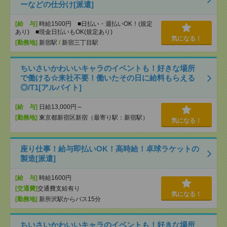
ーなどの仕分け[派遣]
[給 与]
時給1500円 ■日払い・週払いOK！(規定
あり) ■現金日払いもOK(規定あり)
気になる！
[勤務地]
新宿駅
/
新宿三丁目駅
ちいさいかわいいキャラのイベントも！好きな場所
で働ける☆来社不要！働いたその日に給料もらえる
◎/T1[アルバイト]
[給 与]
日給13,000円～
[勤務地]
東京都新宿区新宿（最寄り駅：新宿駅）
気になる！
座り仕事！給与即払いOK！高時給！卓球ラケットの
製造[派遣]
[給 与]
時給1600円
[交通費]
交通費支給有り
気になる！
[勤務地]
新所沢駅からバス15分
ちいさいかわいいキャラのイベントも！好きな場所