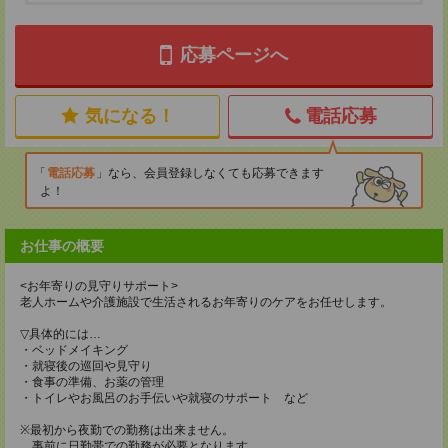
応募ページへ
気になる！
電話応募
電話応募
なら、会員登録しなくても応募できます
よ！
お仕事の概要
<お年寄りの見守りサポート>
老人ホームや介護施設で生活されるお年寄りのケアをお任せします。
▽具体的には…
・ベッドメイキング
・就寝後の巡回や見守り
・食事の準備、お薬の管理
・トイレやお風呂のお手伝いや就寝のサポート など
※最初から夜勤での勤務は出来ません。
事前に日勤帯での勤務が必要となります。