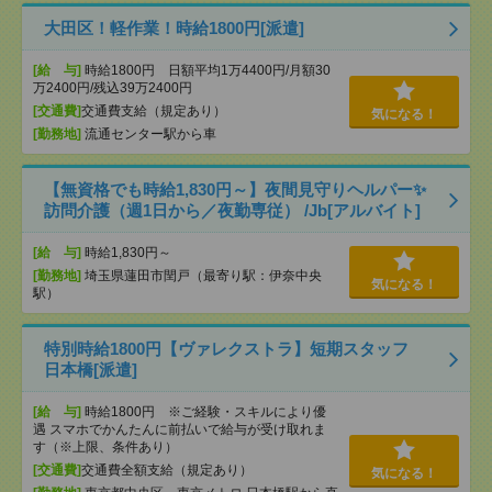
大田区！軽作業！時給1800円[派遣]
[給 与]
時給1800円 日額平均1万4400円/月額30
万2400円/残込39万2400円
[交通費]
交通費支給（規定あり）
気になる！
[勤務地]
流通センター駅から車
【無資格でも時給1,830円～】夜間見守りヘルパー✨
訪問介護（週1日から／夜勤専従） /Jb[アルバイト]
[給 与]
時給1,830円～
[勤務地]
埼玉県蓮田市閏戸（最寄り駅：伊奈中央
気になる！
駅）
特別時給1800円【ヴァレクストラ】短期スタッフ
日本橋[派遣]
[給 与]
時給1800円 ※ご経験・スキルにより優
遇 スマホでかんたんに前払いで給与が受け取れま
す（※上限、条件あり）
[交通費]
交通費全額支給（規定あり）
気になる！