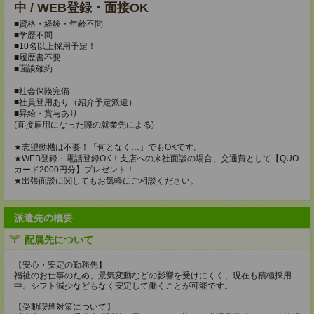
中 / WEB登録・面接OK
■資格・経験・年齢不問
■学歴不問
■10名以上採用予定！
■履歴書不要
■面談確約
■社会保険完備
■社員登用あり（紹介予定派遣）
■昇給・賞与あり
(直接雇用になった際の就業先による)
★志望動機は不要！「何となく…」でもOKです。
★WEB登録・電話登録OK！支店への来社面談の場合、交通費として【QUO
カード2000円分】プレゼント！
★出張面談に関してもお気軽にご相談ください。
派遣先の概要
配属先について
【安心・安定の勤務先】
福祉のお仕事のため、景気変動などの影響を受けにくく、現在も積極採用
中。シフト減少などもなく安定して働くことが可能です。
【受動喫煙対策について】