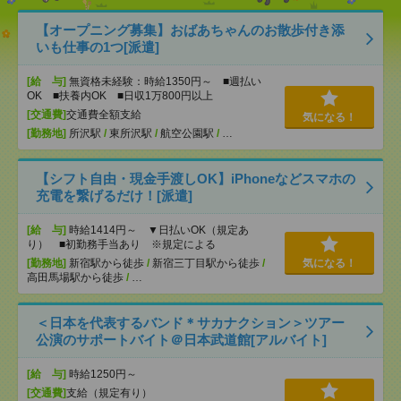
【オープニング募集】おばあちゃんのお散歩付き添
いも仕事の1つ[派遣]
[給 与]
無資格未経験：時給1350円～ ■週払い
OK ■扶養内OK ■日収1万800円以上
[交通費]
交通費全額支給
気になる！
[勤務地]
所沢駅
/
東所沢駅
/
航空公園駅
/
…
【シフト自由・現金手渡しOK】iPhoneなどスマホの
充電を繋げるだけ！[派遣]
[給 与]
時給1414円～ ▼日払いOK（規定あ
り） ■初勤務手当あり ※規定による
[勤務地]
新宿駅から徒歩
/
新宿三丁目駅から徒歩
/
気になる！
高田馬場駅から徒歩
/
…
＜日本を代表するバンド＊サカナクション＞ツアー
公演のサポートバイト＠日本武道館[アルバイト]
[給 与]
時給1250円～
[交通費]
支給（規定有り）