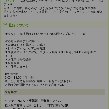
ご来社登録でQUOカード2000円分プレゼント♪週払いOK！（規
ポイント！
定あり）
☆1981年創業。長く続く実績があるので安心♪ご紹介できるお仕事多数！
選べる条件が多いって、実は重要なこと。安心の「ニッケン」で一緒に働き
ましょう♪
登録について
★今ならご来社登録でQUOカード2000円分をプレゼント中★
≪応募～就業までの流れ≫
▼Webまたはお電話にてご応募
▼日研メディカルケアから連絡
▼面談＆ヒアリングの後、スタッフ登録（TEL登録、WEB登録もOKで
す！）
▼お仕事情報の提供
▼職場見学
▼お仕事スタート
■受付時間
9:00～18:00（月～金）
※上記以外でもお気軽に場所・日程等ご相談下さい
※登録会は面接ではありませんので私服でOK
登録場所
メディカルケア事業部 宇都宮オフィス
栃木県宇都宮市大通り2-3-1 井門宇都宮ビル5F