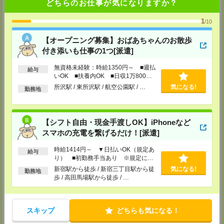
どちらのお仕事が気になりますか？
メディカルケア事業部 新宿オフィス
東京都新宿区新宿2-3-10 新宿御苑ビル6階
1
TEL：0120-457-235
/10
MAIL：
tenshoku@nikken-ts.jp
担当：採用担当
【オープニング募集】おばあちゃんのお散歩
付き添いも仕事の1つ[派遣]
メディカルケア事業部 立川事業所
東京都立川市錦町1-12-14
無資格未経験：時給1350円～ ■週払
TEL：0120-934-200
給与
いOK ■扶養内OK ■日収1万800円
MAIL：
tenshoku@nikken-ts.jp
担当：採用担当
以上
所沢駅 / 東所沢駅 / 航空公園駅 / …
気になる!
勤務地
メディカルケア事業部 町田オフィス
東京都町田市森野1-7-23 大樹生命町田ビル6F
TEL：0120-453-285
【シフト自由・現金手渡しOK】iPhoneなど
MAIL：
tenshoku@nikken-ts.jp
担当：採用担当
スマホの充電を繋げるだけ！[派遣]
メディカルケア事業部 横浜オフィス
時給1414円～ ▼日払いOK（規定あ
給与
神奈川県横浜市保土ケ谷区神戸町134 横浜ビジネスパークサウスタワー
り） ■初勤務手当あり ※規定によ
2F B区画
る
新宿駅から徒歩 / 新宿三丁目駅から徒
気になる!
勤務地
TEL：0120-901-799
歩 / 高田馬場駅から徒歩 / …
MAIL：
tenshoku@nikken-ts.jp
担当：採用担当
登録交通費
スキップ
どちらも気になる！
★今ならご来社登録でQUOカード2000円分をプレゼント中★