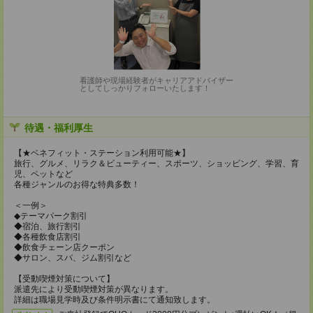
看護師や現場経験者がキャリアアドバイザー
としてしっかりフォローいたします！
待遇・福利厚生
【★ベネフィット・ステーション利用可能★】
旅行、グルメ、リラク＆ビューティー、スポーツ、ショッピング、学習、育
児、ペットなど
各種ジャンルのお得な特典多数！
＜一例＞
◆テーマパーク割引
◆宿泊、旅行割引
◆各種飲食店割引
◆飲食チェーン店クーポン
◆サロン、スパ、ジム割引など
【受動喫煙対策について】
派遣先により受動喫煙対策が異なります。
詳細は職場見学時及び条件明示書にて通知致します。