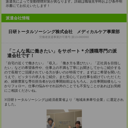
派遣先によって受動喫煙対策が異なります。詳細は職場見学時および条件明
示書にてお伝えいたします！
派遣会社情報
日研トータルソーシング株式会社 メディカルケア事業部
労働者派遣事業許可番号:派13-060060
「こんな風に働きたい」をサポート＊介護職専門の派
遣会社です！
「自宅の近くで働きたい」「収入」「働き方を選びたい」「正社員を目指し
たい」などの希望条件や、仕事上の不満も丁寧にお聞きしてからご紹介する
ので長期でご活躍されている方が多いのが特長です。まずはご希望を聞いた
うえで、ピッタリの求人をご紹介。また安心してお仕事を続けていただくた
め、経験豊富な専任担当者がお仕事開始前はもちろん、お仕事開始後もしっ
かりフォロー。仕事の悩みやそれ以外のことでも不安なことがあればお気軽
にご相談くださいね。
※日研トータルソーシングは経済産業省より「地域未来牽引企業」に選定され
ました。