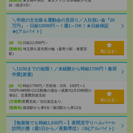
[勤務地]
東京都中央区 東京メトロ 日本橋駅から直
結（徒歩1分）
＼学校の文化祭＆運動会の見回り／入社祝い金『20
万円』・日給12000円～！週1～OK！★日給保証
★[アルバイト]
[給 与]
日給12,000円～
[勤務地]
埼玉県久喜市西大輪（最寄り駅：東鷲宮
気になる！
駅）
＼11/30までの短期！／未経験から時給1700円！集荷
作業[派遣]
[給 与]
時給1700円／月収例：328、100円＝1、
700円×8時間×21日勤務の場合＋残業代(月20時間の
場合)、交通費別途支給
気になる！
[交通費]
実費支給／当社規定あり。
[勤務地]
徳宿駅から車5分
/
涸沼駅から車12分
【無資格でも時給1,830円～】夜間見守りヘルパー✨
訪問介護（週1日から／夜勤専従） /Jb[アルバイト]