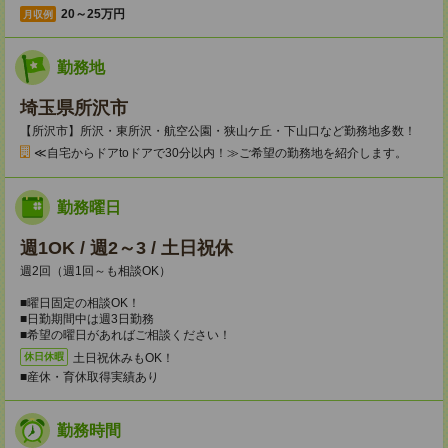
20～25万円
月収例
勤務地
埼玉県所沢市
【所沢市】所沢・東所沢・航空公園・狭山ケ丘・下山口など勤務地多数！
≪自宅からドアtoドアで30分以内！≫ご希望の勤務地を紹介します。
勤務曜日
週1OK / 週2～3 / 土日祝休
週2回（週1回～も相談OK）
■曜日固定の相談OK！
■日勤期間中は週3日勤務
■希望の曜日があればご相談ください！
土日祝休みもOK！
休日休暇
■産休・育休取得実績あり
勤務時間