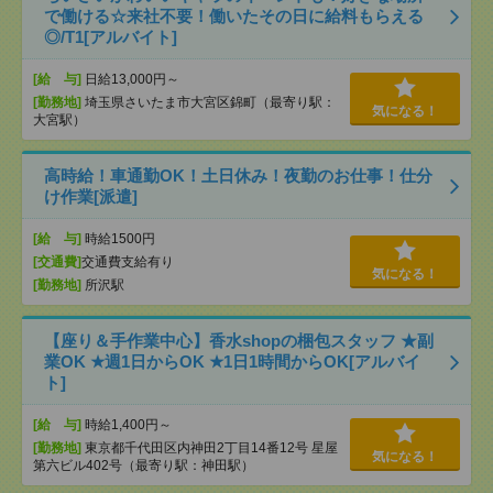
で働ける☆来社不要！働いたその日に給料もらえる
◎/T1[アルバイト]
[給 与]
日給13,000円～
[勤務地]
埼玉県さいたま市大宮区錦町（最寄り駅：
気になる！
大宮駅）
高時給！車通勤OK！土日休み！夜勤のお仕事！仕分
け作業[派遣]
[給 与]
時給1500円
[交通費]
交通費支給有り
気になる！
[勤務地]
所沢駅
【座り＆手作業中心】香水shopの梱包スタッフ ★副
業OK ★週1日からOK ★1日1時間からOK[アルバイ
ト]
[給 与]
時給1,400円～
[勤務地]
東京都千代田区内神田2丁目14番12号 星屋
気になる！
第六ビル402号（最寄り駅：神田駅）