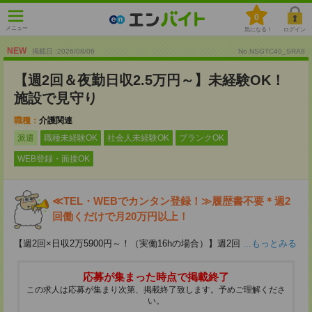
0
メニュー
気になる！
ログイン
NEW
掲載日 :2026
/
08
/
06
No.NSGTC40_SRA8
【週2回＆夜勤日収2.5万円～】未経験OK！
施設で見守り
職種：
介護関連
派遣
職種未経験OK
社会人未経験OK
ブランクOK
WEB登録・面接OK
≪TEL・WEBでカンタン登録！≫履歴書不要＊週2
回働くだけで月20万円以上！
【週2回×日収2万5900円～！（実働16hの場合）】週2回
...もっとみる
応募が集まった時点で掲載終了
この求人は応募が集まり次第、掲載終了致します。予めご理解くださ
い。