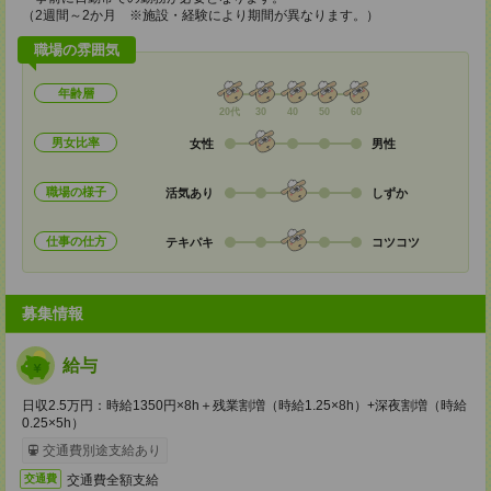
（2週間～2か月 ※施設・経験により期間が異なります。）
職場の雰囲気
年齢層
20代
30
40
50
60
男女比率
女性
男性
職場の様子
活気あり
しずか
仕事の仕方
テキパキ
コツコツ
募集情報
給与
日収2.5万円：時給1350円×8h＋残業割増（時給1.25×8h）+深夜割増（時給
0.25×5h）
交通費別途支給あり
交通費全額支給
交通費