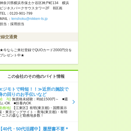
神奈川県横浜市保土ケ谷区神戸町134 横浜
ビジネスパークサウスタワー2F B区画
TEL：0120-901-799
MAIL：
tenshoku@nikken-ts.jp
担当：採用担当
登録交通費
★今ならご来社登録でQUOカード2000円分を
プレゼント中★
この会社のその他のバイト情報
≪ジモトで時短！！≫近所の施設で
身の回りのお手伝いなど
[給 与]
無資格未経験：時給1500円～ ■週
払いOK ■扶養内OK
[勤務地]
【江東区】有明(東京都)・国際展示
場・東京ビッグサイト・青海(東京都)・有明
テニスの森など勤務地多数！
【40代・50代活躍中】履歴書不要＊