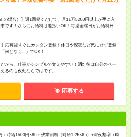
16hの場合）】週1回働くだけで、月11万5200円以上が手に入
事です！さらにお給料は週払いOK！毎週金曜日がお給料日
録！】応募後すぐにカンタン登録！休日や深夜など気にせず登録
何となく...」でOK！
みだから、仕事がシンプルで覚えやすい！消灯後は自分のペー
使えるのも夜勤ならではです。
応募する
円：時給1500円×8h＋残業割増（時給1.25×8h）+深夜割増（時