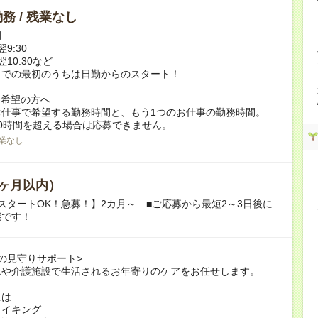
務 / 残業なし
例
翌9:30
翌10:30など
までの最初のうちは日勤からのスタート！
ク希望の方へ
お仕事で希望する勤務時間と、もう1つのお仕事の勤務時間。
0時間を超える場合は応募できません。
業なし
ヶ月以内）
スタートOK！急募！】2カ月～ ■ご応募から最短2～3日後に
能です！
の見守りサポート>
ムや介護施設で生活されるお年寄りのケアをお任せします。
には…
メイキング