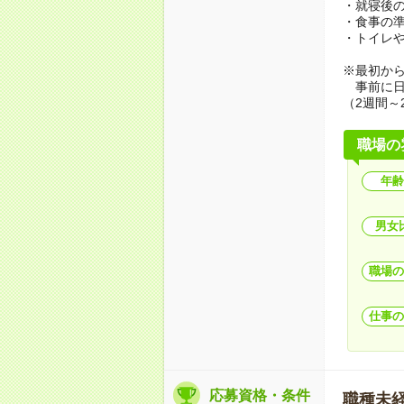
・就寝後
・食事の
・トイレ
※最初か
事前に日
（2週間～
職場の
年齢
男女
職場の
仕事の
応募資格・条件
職種未経験