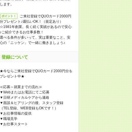
します。
ご来社登録でQUOカード2000円
ポイント！
分プレゼント♪週払いOK！（規定あり）
☆1981年創業。長く続く実績があるので安心
♪ご紹介できるお仕事多数！
選べる条件が多いって、実は重要なこと。安
心の「ニッケン」で一緒に働きましょう♪
登録について
★今ならご来社登録でQUOカード2000円分を
プレゼント中★
≪応募～就業までの流れ≫
▼Webまたはお電話にてご応募
▼日研メディカルケアから連絡
▼面談＆ヒアリングの後、スタッフ登録
（TEL登録、WEB登録もOKです！）
▼お仕事情報の提供
▼職場見学
▼お仕事スタート