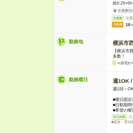
給0.25×5
交通費別
交通
交通費
10
月収例
勤務地
横浜市
【横浜市
多数！
≪自宅か
勤務曜日
週1OK 
週1回～O
■曜日固定
■日勤期間
■希望の曜
土
休日休暇
■産休・育休