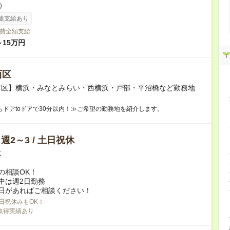
h）
途支給あり
費全額支給
～15万円
西区
西区】横浜・みなとみらい・西横浜・戸部・平沼橋など勤務地
らドアtoドアで30分以内！≫ご希望の勤務地を紹介します。
/ 週2～3 / 土日祝休
K
の相談OK！
中は週2日勤務
日があればご相談ください！
日祝休みもOK！
取得実績あり