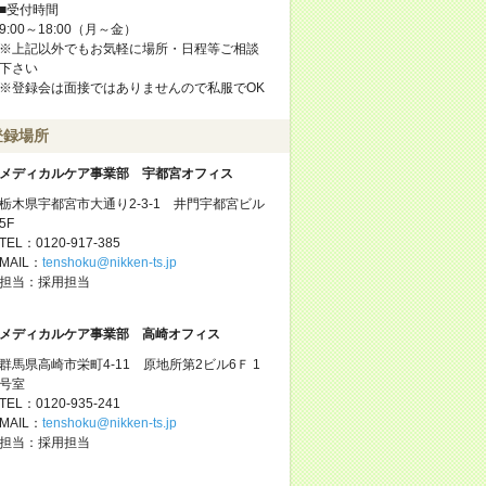
■受付時間
9:00～18:00（月～金）
※上記以外でもお気軽に場所・日程等ご相談
下さい
※登録会は面接ではありませんので私服でOK
登録場所
メディカルケア事業部 宇都宮オフィス
栃木県宇都宮市大通り2-3-1 井門宇都宮ビル
5F
TEL：0120-917-385
MAIL：
tenshoku@nikken-ts.jp
担当：採用担当
メディカルケア事業部 高崎オフィス
群馬県高崎市栄町4-11 原地所第2ビル6Ｆ 1
号室
TEL：0120-935-241
MAIL：
tenshoku@nikken-ts.jp
担当：採用担当