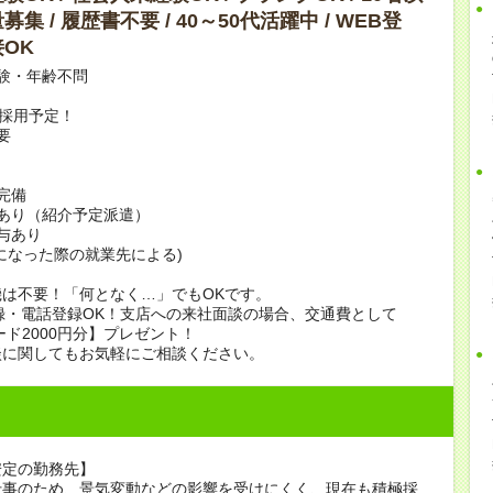
集 / 履歴書不要 / 40～50代活躍中 / WEB登
OK
験・年齢不問
上採用予定！
要
完備
あり（紹介予定派遣）
賞与あり
になった際の就業先による)
は不要！「何となく…」でもOKです。
録・電話登録OK！支店への来社面談の場合、交通費として
ード2000円分】プレゼント！
談に関してもお気軽にご相談ください。
安定の勤務先】
仕事のため、景気変動などの影響を受けにくく、現在も積極採