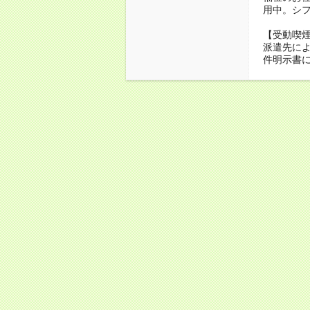
用中。シ
【受動喫
派遣先に
件明示書