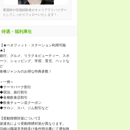
看護師や現場経験者がキャリアアドバイザー
としてしっかりフォローいたします！
待遇・福利厚生
【★ベネフィット・ステーション利用可能
★】
旅行、グルメ、リラク＆ビューティー、スポ
ーツ、ショッピング、学習、育児、ペットな
ど
各種ジャンルのお得な特典多数！
＜一例＞
◆テーマパーク割引
◆宿泊、旅行割引
◆各種飲食店割引
◆飲食チェーン店クーポン
◆サロン、スパ、ジム割引など
【受動喫煙対策について】
派遣先により受動喫煙対策が異なります。
詳細は職場見学時及び条件明示書にて通知致