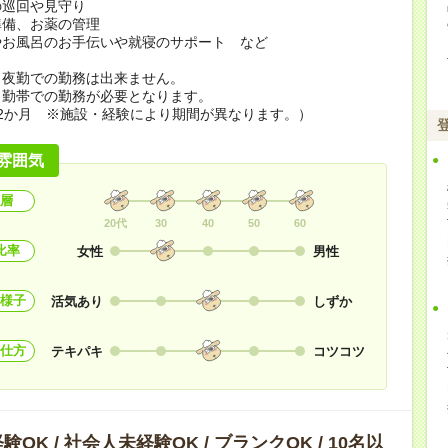
の巡回や見守り
準備、お薬の管理
やお風呂のお手伝いや就寝のサポート など
ら夜勤での勤務は出来ません。
勤帯での勤務が必要となります。
2か月 ※施設・経験により期間が異なります。）
雰囲気
層
20代
30
40
50
60
比率
女性
男性
様子
活気あり
しずか
仕方
テキパキ
コツコツ
OK / 社会人未経験OK / ブランクOK / 10名以