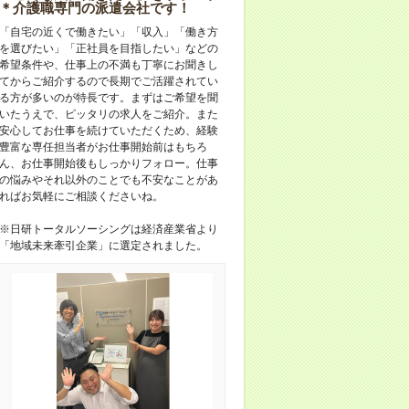
＊介護職専門の派遣会社です！
「自宅の近くで働きたい」「収入」「働き方
を選びたい」「正社員を目指したい」などの
希望条件や、仕事上の不満も丁寧にお聞きし
てからご紹介するので長期でご活躍されてい
る方が多いのが特長です。まずはご希望を聞
いたうえで、ピッタリの求人をご紹介。また
安心してお仕事を続けていただくため、経験
豊富な専任担当者がお仕事開始前はもちろ
ん、お仕事開始後もしっかりフォロー。仕事
の悩みやそれ以外のことでも不安なことがあ
ればお気軽にご相談くださいね。
※日研トータルソーシングは経済産業省より
「地域未来牽引企業」に選定されました。