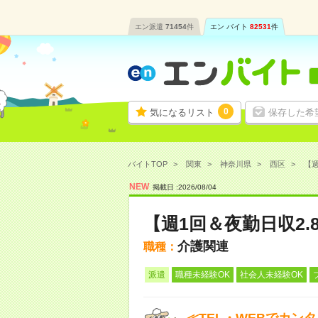
エン派遣
71454
件
エン バイト
82531
件
0
気になるリスト
保存した希
バイトTOP
関東
神奈川県
西区
【週
NEW
掲載日 :
2026
/
08
/
04
【週1回＆夜勤日収2
介護関連
職種：
派遣
職種未経験OK
社会人未経験OK
≪TEL・WEBでカン