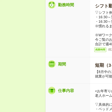
勤務時間
シフト勤
▽シフト
・16:30～
・16:30～
※慣れる
※Wワー
今ご覧の
合計で週4
残
残業時間
期間
短期（3
【8月中の
就業が可
仕事内容
<お年寄り
老人ホー
▽具体的
・ベッド