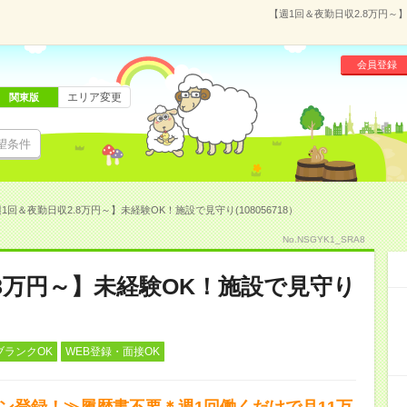
【週1回＆夜勤日収2.8万円～】
会員登録
エリア変更
関東版
望条件
1回＆夜勤日収2.8万円～】未経験OK！施設で見守り(108056718）
No.NSGYK1_SRA8
.8万円～】未経験OK！施設で見守り
ブランクOK
WEB登録・面接OK
タン登録！≫履歴書不要＊週1回働くだけで月11万