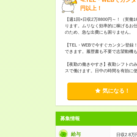
円以上！
【週1回×日収2万8800円～！（実働
ります。ムリなく効率的に稼げるお仕
のため、急な出費にも困りません。
【TEL・WEBで今すぐカンタン登
できます。履歴書も不要で志望動機も「
【夜勤の働きやすさ】夜勤シフトの
スで働けます。日中の時間を有効に
気になる！
募集情報
給与
日収2.8万