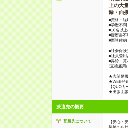
上の大量募
録・面接
■資格・経
■学歴不問
■10名以
■履歴書不
■面談確約
■社会保険
■社員登用
■昇給・
(直接雇用
★志望動機
★WEB登
【QUOカ
★出張面
派遣先の概要
配属先について
【安心・
福祉のお