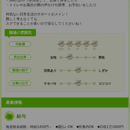
・3時のおやつを用意して、お茶くみをしたり
・トイレやお風呂の際の声かけや誘導、お手伝いをしたり
何気ない日常生活のサポートがメイン！
難しく考えなくても、
スグできることが多いので安心してくださいね！
職場の雰囲気
年齢層
20代
30
40
50
60
男女比率
女性
男性
職場の様子
活気あり
しずか
仕事の仕方
テキパキ
コツコツ
募集情報
給与
無資格未経験：時給1450円～ ■週払いOK ■扶養内OK ■日収1万1600円