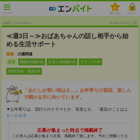
0
メニュー
気になる！
ログイン
掲載日 :2026
/
08
/
04
No.NKSTNY01_DD
≪週3日～≫おばあちゃんの話し相手から始
める生活サポート
職種：
介護関連
派遣
職種未経験OK
社会人未経験OK
ブランクOK
WEB登録・面接OK
「あたしが若い頃はさ…」お年寄りの昔話、楽しん
で聞ける方に向いています。
▼お年寄りは、流行りのドラマとか、音楽とか、「最近のことはよ
...
もっとみる
応募が集まった時点で掲載終了
この求人は応募が集まり次第、掲載終了致します。予めご理解くださ