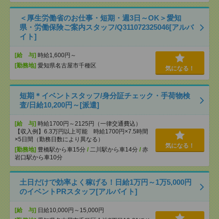
＜厚生労働省のお仕事・短期・週3日～OK＞愛知
県・労働保険ご案内スタッフ/Q311072325046[アルバ
イト]
[給 与]
時給1,600円～
[勤務地]
愛知県名古屋市千種区
気になる！
短期＊イベントスタッフ/身分証チェック・手荷物検
査/日給10,200円～[派遣]
[給 与]
時給1700円～2125円（一律交通費込）
【収入例】6.3万円以上可能 時給1700円×7.5時間
×5日間（勤務日数により異なる）
気になる！
[勤務地]
豊橋駅から車15分
/
二川駅から車14分
/
赤
岩口駅から車10分
土日だけで効率よく稼げる！日給1万円～1万5,000円
のイベントPRスタッフ[アルバイト]
[給 与]
日給10,000円～15,000円