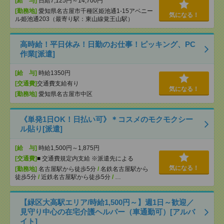
[給 与]
日給7,125円～14,700円
[勤務地]
愛知県名古屋市千種区姫池通1-15アベニー
気になる！
ル姫池通203（最寄り駅：東山線覚王山駅）
高時給！平日休み！日勤のお仕事！ピッキング、PC
作業[派遣]
[給 与]
時給1350円
[交通費]
交通費支給有り
気になる！
[勤務地]
愛知県名古屋市中区
《単発1日OK！日払い可》＊コスメのモクモクシー
ル貼り[派遣]
[給 与]
時給1,500円～1,875円
[交通費]
■ 交通費規定内支給 ※派遣先による
気になる！
[勤務地]
名古屋駅から徒歩5分
/
名鉄名古屋駅から
徒歩5分
/
近鉄名古屋駅から徒歩5分
/
…
【緑区大高駅エリア/時給1,500円～】週1日～歓迎／
見守り中心の在宅介護ヘルパー（車通勤可）[アルバ
イト]