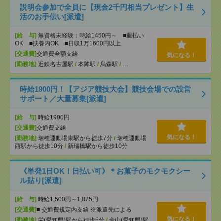
説明会参加で全員に【現金2千円相当プレゼント】生
活のお手伝い[派遣]
[給 与]
無資格未経験：時給1450円～ ■週払い
OK ■扶養内OK ■日収1万1600円以上
[交通費]
交通費全額支給
気になる！
[勤務地]
近鉄名古屋駅
/
本陣駅
/
烏森駅
/
…
時給1900円！【アジア競技大会】競技会場での設営
サポート／大量募集[派遣]
[給 与]
時給1900円
[交通費]
交通費支給
気になる！
[勤務地]
瑞穂運動場東駅から徒歩7分
/
瑞穂運動場
西駅から徒歩10分
/
新瑞橋駅から徒歩10分
《単発1日OK！日払い可》＊お菓子のモクモクシー
ル貼り[派遣]
[給 与]
時給1,500円～1,875円
[交通費]
■ 交通費規定内支給 ※派遣先による
気になる！
[勤務地]
栄(愛知県)駅から徒歩5分
/
金山(愛知県)駅