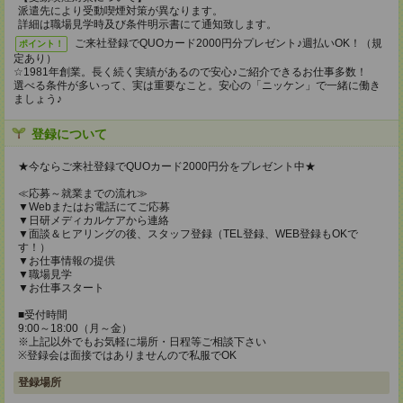
派遣先により受動喫煙対策が異なります。
詳細は職場見学時及び条件明示書にて通知致します。
ご来社登録でQUOカード2000円分プレゼント♪週払いOK！（規
ポイント！
定あり）
☆1981年創業。長く続く実績があるので安心♪ご紹介できるお仕事多数！
選べる条件が多いって、実は重要なこと。安心の「ニッケン」で一緒に働き
ましょう♪
登録について
★今ならご来社登録でQUOカード2000円分をプレゼント中★
≪応募～就業までの流れ≫
▼Webまたはお電話にてご応募
▼日研メディカルケアから連絡
▼面談＆ヒアリングの後、スタッフ登録（TEL登録、WEB登録もOKで
す！）
▼お仕事情報の提供
▼職場見学
▼お仕事スタート
■受付時間
9:00～18:00（月～金）
※上記以外でもお気軽に場所・日程等ご相談下さい
※登録会は面接ではありませんので私服でOK
登録場所