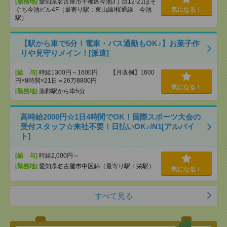
[勤務地]
愛知県名古屋市千種区今池3丁目12-21ほそ
ぐち今池ビル4F（最寄り駅：東山線/桜通線 今池
気になる！
駅）
【駅から車で5分！電車・バス通勤もOK♪】お菓子作
りや見守りメイン！[派遣]
[給 与]
時給1300円～1600円 【月収例】1600
円×8時間×21日＝26万8800円
気になる！
[勤務地]
蒲郡駅から車5分
高時給2000円☆1日4時間でOK！国際スポーツ大会の
受付スタッフ☆来社不要！日払いOK♪/N1[アルバイ
ト]
[給 与]
時給2,000円～
[勤務地]
愛知県名古屋市中区錦（最寄り駅：栄駅）
気になる！
すべて見る