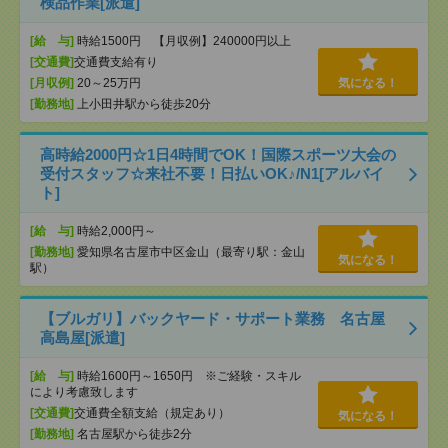
検品作業[派遣]
[給 与]
時給1500円 【月収例】240000円以上
[交通費]
交通費支給有り
[月収例]
20～25万円
気になる！
[勤務地]
上小田井駅から徒歩20分
高時給2000円☆1日4時間でOK！国際スポーツ大会の
受付スタッフ☆来社不要！日払いOK♪/N1[アルバイ
ト]
[給 与]
時給2,000円～
[勤務地]
愛知県名古屋市中区金山（最寄り駅：金山
気になる！
駅）
【ブルガリ】バックヤード・サポート業務 名古屋
高島屋[派遣]
[給 与]
時給1600円～1650円 ※ご経験・スキル
により考慮致します
[交通費]
交通費全額支給（規定あり）
気になる！
[勤務地]
名古屋駅から徒歩2分