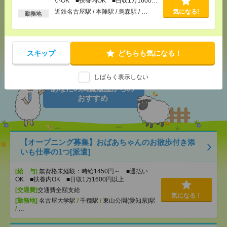
いOK ■扶養内OK ■日収1万1600円
以上
近鉄名古屋駅 / 本陣駅 / 烏森駅 / …
気になる!
勤務地
メール
LINE
で送る
で送る
シェア
ツイート
ブックマーク
スキップ
どちらも気になる！
しばらく表示しない
あなたの閲覧履歴からの
おすすめ
【オープニング募集】おばあちゃんのお散歩付き添
いも仕事の1つ[派遣]
[給 与]
無資格未経験：時給1450円～ ■週払い
OK ■扶養内OK ■日収1万1600円以上
[交通費]
交通費全額支給
気になる！
[勤務地]
名古屋大学駅
/
千種駅
/
東山公園(愛知県)駅
/
…