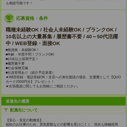
も相談可能です！
応募資格・条件
職種未経験OK / 社会人未経験OK / ブランクOK /
10名以上の大量募集 / 履歴書不要 / 40～50代活躍
中 / WEB登録・面接OK
■無資格・未経験OK！
■年齢・学歴不問！ブランクOK!
■10名以上採用予定！
■履歴書不要
■社会保険完備
■社員登用あり（紹介予定派遣）
★WEB登録・電話登録OK！支店への来社面談の場合、交通費として【QUO
カード2000円分】プレゼント！
★出張面談に関してもお気軽にご相談ください。
派遣先の概要
配属先について
【安心・安定の勤務先】
福祉のお仕事のため、景気変動などの影響を受けにくく、現在も積極採用