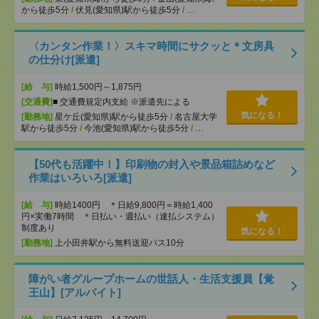
から徒歩5分
/
伏見(愛知県)駅から徒歩5分
/
…
〈カンタン作業！〉スキマ時間にサクッと＊文房具
の仕分け[派遣]
[給 与]
時給1,500円～1,875円
[交通費]
■ 交通費規定内支給 ※派遣先による
気になる！
[勤務地]
星ケ丘(愛知県)駅から徒歩5分
/
名古屋大学
駅から徒歩5分
/
今池(愛知県)駅から徒歩5分
/
…
【50代も活躍中！】印刷物の封入や景品箱詰めなど
作業はいろいろ[派遣]
[給 与]
時給1400円 ＊日給9,800円＝時給1,400
円×実働7時間 ＊日払い・週払い（速払システム）
制度あり
気になる！
[勤務地]
上小田井駅から無料送迎バス10分
障がい者グループホームの世話人・生活支援員【覚
王山】[アルバイト]