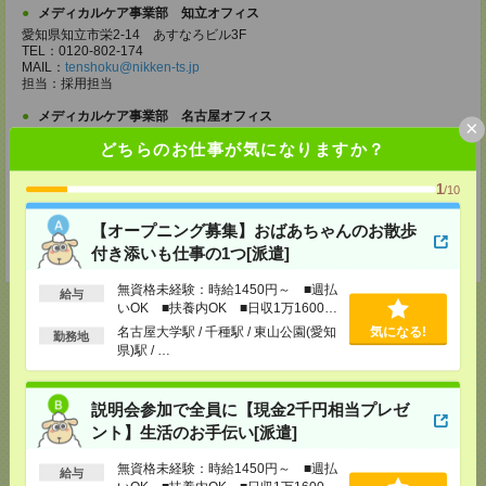
メディカルケア事業部 知立オフィス
愛知県知立市栄2-14 あすなろビル3F
TEL：0120-802-174
MAIL：
tenshoku@nikken-ts.jp
担当：採用担当
メディカルケア事業部 名古屋オフィス
×
愛知県名古屋市西区牛島町2-5 TOMITA.BLD 4階
どちらのお仕事が気になりますか？
TEL：0120-455-091
MAIL：
tenshoku@nikken-ts.jp
担当：採用担当
1
/10
登録交通費
【オープニング募集】おばあちゃんのお散歩
付き添いも仕事の1つ[派遣]
★今ならご来社登録でQUOカード2000円分をプレゼント中★
無資格未経験：時給1450円～ ■週払
給与
いOK ■扶養内OK ■日収1万1600円
以上
名古屋大学駅 / 千種駅 / 東山公園(愛知
気になる!
勤務地
県)駅 / …
応募ページへ
説明会参加で全員に【現金2千円相当プレゼ
ント】生活のお手伝い[派遣]
気になる！
電話応募
無資格未経験：時給1450円～ ■週払
給与