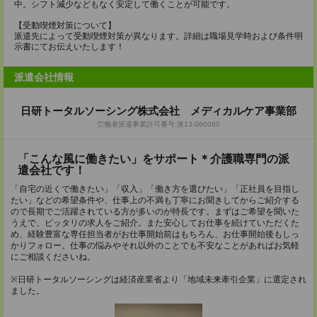
中。シフト減少などもなく安定して働くことが可能です。
【受動喫煙対策について】
派遣先によって受動喫煙対策が異なります。詳細は職場見学時および条件明
示書にてお伝えいたします！
派遣会社情報
日研トータルソーシング株式会社 メディカルケア事業部
労働者派遣事業許可番号:派13-060060
「こんな風に働きたい」をサポート＊介護職専門の派
遣会社です！
「自宅の近くで働きたい」「収入」「働き方を選びたい」「正社員を目指し
たい」などの希望条件や、仕事上の不満も丁寧にお聞きしてからご紹介する
ので長期でご活躍されている方が多いのが特長です。まずはご希望を聞いた
うえで、ピッタリの求人をご紹介。また安心してお仕事を続けていただくた
め、経験豊富な専任担当者がお仕事開始前はもちろん、お仕事開始後もしっ
かりフォロー。仕事の悩みやそれ以外のことでも不安なことがあればお気軽
にご相談くださいね。
※日研トータルソーシングは経済産業省より「地域未来牽引企業」に選定され
ました。