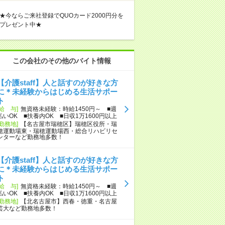
★今ならご来社登録でQUOカード2000円分を
プレゼント中★
この会社のその他のバイト情報
【介護staff】人と話すのが好きな方
に＊未経験からはじめる生活サポー
ト
[給 与]
無資格未経験：時給1450円～ ■週
払いOK ■扶養内OK ■日収1万1600円以上
[勤務地]
【名古屋市瑞穂区】瑞穂区役所・瑞
穂運動場東・瑞穂運動場西・総合リハビリセ
ンターなど勤務地多数！
【介護staff】人と話すのが好きな方
に＊未経験からはじめる生活サポー
ト
[給 与]
無資格未経験：時給1450円～ ■週
払いOK ■扶養内OK ■日収1万1600円以上
[勤務地]
【北名古屋市】西春・徳重・名古屋
芸大など勤務地多数！