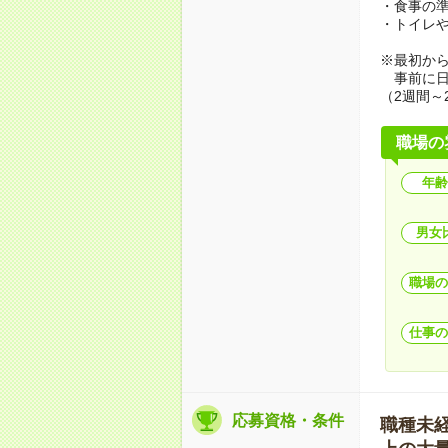
・食事の
・トイレ
※最初か
事前に日
（2週間～
職場の
年齢
男女
職場の
仕事の
応募資格・条件
職種未経験