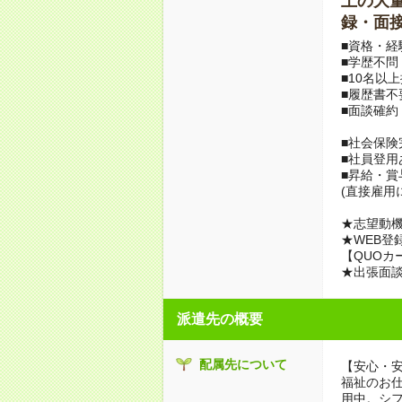
上の大量募
録・面接
■資格・経
■学歴不問
■10名以
■履歴書不
■面談確約
■社会保険
■社員登用
■昇給・
(直接雇用
★志望動機
★WEB登
【QUOカ
★出張面
派遣先の概要
配属先について
【安心・
福祉のお
用中。シ