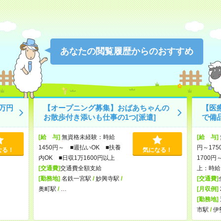
あなたの閲覧履歴からのおすすめ
万円
【オープニング募集】おばあちゃんの
【医
お散歩付き添いも仕事の1つ[派遣]
で備
[給 与]
無資格未経験：時給
[給 与]
1450円～ ■週払いOK ■扶養
円～175
なる！
気になる！
内OK ■日収1万1600円以上
1700円
[交通費]
交通費全額支給
上：時給1
[勤務地]
名鉄一宮駅
/
妙興寺駅
/
[交通費]
奥町駅
/
…
[月収例]
[勤務地]
市駅
/
伊