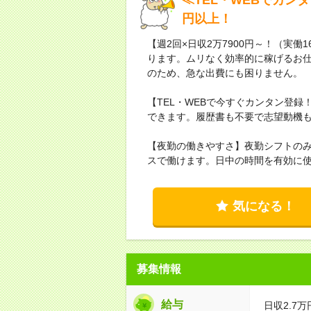
円以上！
【週2回×日収2万7900円～！（実働
ります。ムリなく効率的に稼げるお仕
のため、急な出費にも困りません。
【TEL・WEBで今すぐカンタン登
できます。履歴書も不要で志望動機も「
【夜勤の働きやすさ】夜勤シフトの
スで働けます。日中の時間を有効に
気になる！
募集情報
給与
日収2.7万