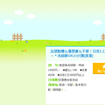
志望動機も履歴書も不要！日収1.1
～＊未経験OKの介護[派遣]
[給 与]
無資格未経験：時給
1450円～ ■週払いOK ■扶養
気に
内OK ■日収1万1600円以上
[交通費]
交通費全額支給
[勤務地]
尾張一宮駅
/
新木曽川
駅
/
開明駅
/
…