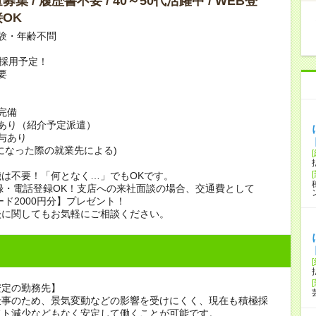
集 / 履歴書不要 / 40～50代活躍中 / WEB登
OK
験・年齢不問
上採用予定！
要
完備
あり（紹介予定派遣）
賞与あり
になった際の就業先による)
は不要！「何となく…」でもOKです。
録・電話登録OK！支店への来社面談の場合、交通費として
ード2000円分】プレゼント！
談に関してもお気軽にご相談ください。
安定の勤務先】
仕事のため、景気変動などの影響を受けにくく、現在も積極採
フト減少などもなく安定して働くことが可能です。