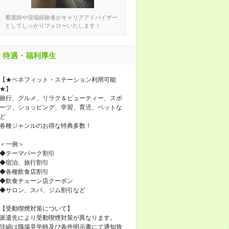
看護師や現場経験者がキャリアアドバイザー
としてしっかりフォローいたします！
待遇・福利厚生
【★ベネフィット・ステーション利用可能
★】
旅行、グルメ、リラク＆ビューティー、スポ
ーツ、ショッピング、学習、育児、ペットな
ど
各種ジャンルのお得な特典多数！
＜一例＞
◆テーマパーク割引
◆宿泊、旅行割引
◆各種飲食店割引
◆飲食チェーン店クーポン
◆サロン、スパ、ジム割引など
【受動喫煙対策について】
派遣先により受動喫煙対策が異なります。
詳細は職場見学時及び条件明示書にて通知致