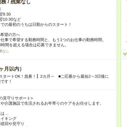
務 / 残業なし
例
翌9:30
翌10:30など
までの最初のうちは日勤からのスタート！
ク希望の方へ
お仕事で希望する勤務時間と、もう1つのお仕事の勤務時間。
0時間を超える場合は応募できません。
業なし
ヶ月以内）
スタートOK！急募！】2カ月～ ■ご応募から最短2～3日後に
能です！
の見守りサポート>
ムや介護施設で生活されるお年寄りのケアをお任せします。
には…
メイキング
の巡回や見守り