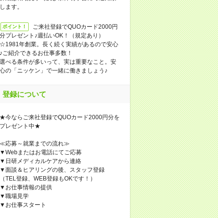
します。
ご来社登録でQUOカード2000円
ポイント！
分プレゼント♪週払いOK！（規定あり）
☆1981年創業。長く続く実績があるので安心
♪ご紹介できるお仕事多数！
選べる条件が多いって、実は重要なこと。安
心の「ニッケン」で一緒に働きましょう♪
登録について
★今ならご来社登録でQUOカード2000円分を
プレゼント中★
≪応募～就業までの流れ≫
▼Webまたはお電話にてご応募
▼日研メディカルケアから連絡
▼面談＆ヒアリングの後、スタッフ登録
（TEL登録、WEB登録もOKです！）
▼お仕事情報の提供
▼職場見学
▼お仕事スタート