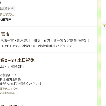
h）
途支給あり
費全額支給
～25万円
一宮市
】尾張一宮・新木曽川・開明・石刀・西一宮など勤務地多数！
らドアtoドアで30分以内！≫ご希望の勤務地を紹介します。
/ 週2～3 / 土日祝休
1回～も相談OK）
の相談OK！
中は週3日勤務
日があればご相談ください！
日祝休みもOK！
取得実績あり