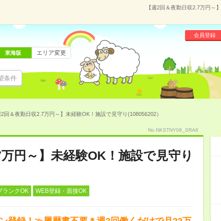
【週2回＆夜勤日収2.7万円～】
会員登録
エリア変更
東海版
望条件
2回＆夜勤日収2.7万円～】未経験OK！施設で見守り(108056202）
No.NKSTNY08_SRA8
.7万円～】未経験OK！施設で見守り
ブランクOK
WEB登録・面接OK
タン登録！≫履歴書不要＊週2回働くだけで月22万