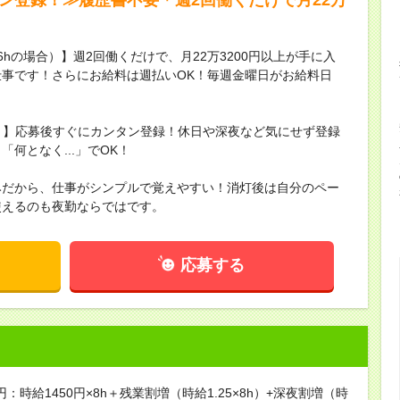
16hの場合）】週2回働くだけで、月22万3200円以上が手に入
事です！さらにお給料は週払いOK！毎週金曜日がお給料日
録！】応募後すぐにカンタン登録！休日や深夜など気にせず登録
何となく...」でOK！
みだから、仕事がシンプルで覚えやすい！消灯後は自分のペー
使えるのも夜勤ならではです。
応募する
円：時給1450円×8h＋残業割増（時給1.25×8h）+深夜割増（時