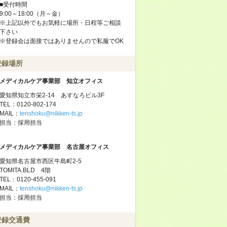
■受付時間
9:00～18:00（月～金）
※上記以外でもお気軽に場所・日程等ご相談
下さい
※登録会は面接ではありませんので私服でOK
登録場所
メディカルケア事業部 知立オフィス
愛知県知立市栄2-14 あすなろビル3F
TEL：0120-802-174
MAIL：
tenshoku@nikken-ts.jp
担当：採用担当
メディカルケア事業部 名古屋オフィス
愛知県名古屋市西区牛島町2-5
TOMITA.BLD 4階
TEL：0120-455-091
MAIL：
tenshoku@nikken-ts.jp
担当：採用担当
登録交通費