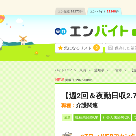
エン派遣
16273
件
エン バイト
22168
件
0
気になるリスト
保存した希
バイトTOP
東海
愛知県
一宮市
【週
NEW
掲載日 :
2026
/
08
/
05
【週2回＆夜勤日収2
介護関連
職種：
派遣
職種未経験OK
社会人未経験OK
≪TEL・WEBでカン