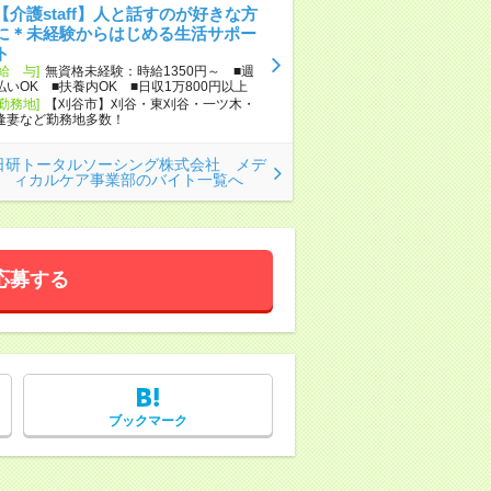
【介護staff】人と話すのが好きな方
に＊未経験からはじめる生活サポー
ト
[給 与]
無資格未経験：時給1350円～ ■週
払いOK ■扶養内OK ■日収1万800円以上
[勤務地]
【刈谷市】刈谷・東刈谷・一ツ木・
逢妻など勤務地多数！
日研トータルソーシング株式会社 メデ
ィカルケア事業部のバイト一覧へ
応募する
ブックマーク