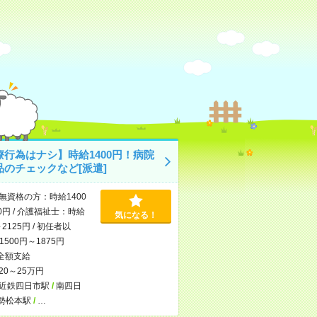
療行為はナシ】時給1400円！病院
品のチェックなど[派遣]
無資格の方：時給1400
0円 / 介護福祉士：時給
気になる！
～2125円 / 初任者以
500円～1875円
全額支給
20～25万円
近鉄四日市駅
/
南四日
勢松本駅
/
…