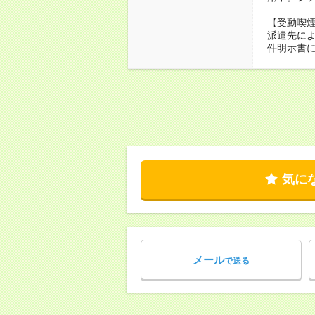
【受動喫
派遣先に
件明示書
気に
メール
で送る