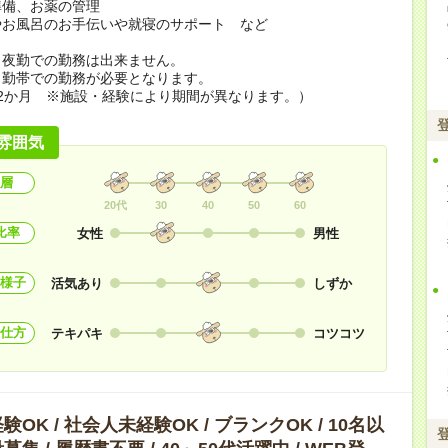
準備、お薬の管理
やお風呂のお手伝いや就寝のサポート など
ら夜勤での勤務は出来ません。
勤帯での勤務が必要となります。
2か月 ※施設・経験により期間が異なります。）
雰囲気
層
20代
30
40
50
60
比率
女性
男性
様子
活気あり
しずか
仕方
テキパキ
コツコツ
OK / 社会人未経験OK / ブランクOK / 10名以