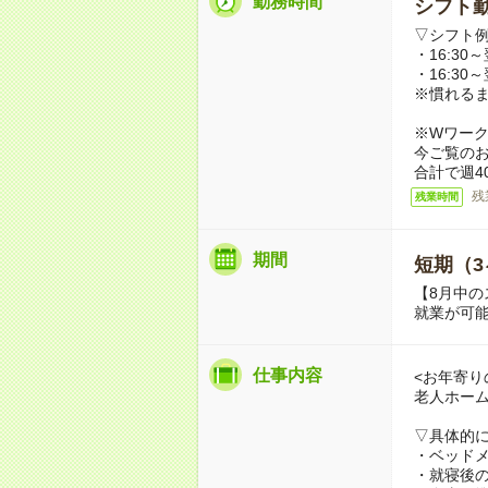
勤務時間
シフト勤
▽シフト
・16:30～
・16:30～
※慣れる
※Wワー
今ご覧の
合計で週4
残
残業時間
期間
短期（3
【8月中の
就業が可
仕事内容
<お年寄り
老人ホー
▽具体的
・ベッド
・就寝後