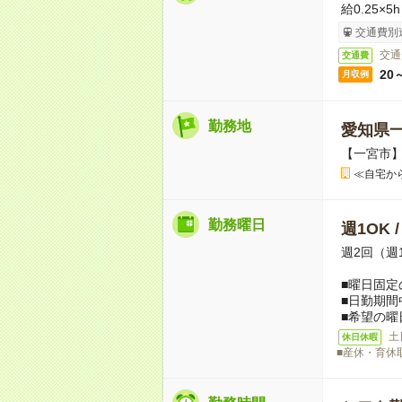
給0.25×5
交通費別
交通
交通費
20
月収例
勤務地
愛知県
【一宮市
≪自宅か
勤務曜日
週1OK 
週2回（週
■曜日固定
■日勤期間
■希望の曜
土
休日休暇
■産休・育休