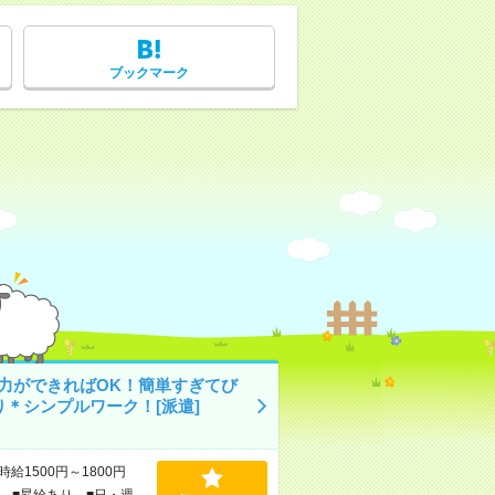
ブックマーク
入力ができればOK！簡単すぎてび
り＊シンプルワーク！[派遣]
時給1500円～1800円
 ■昇給あり ■日・週