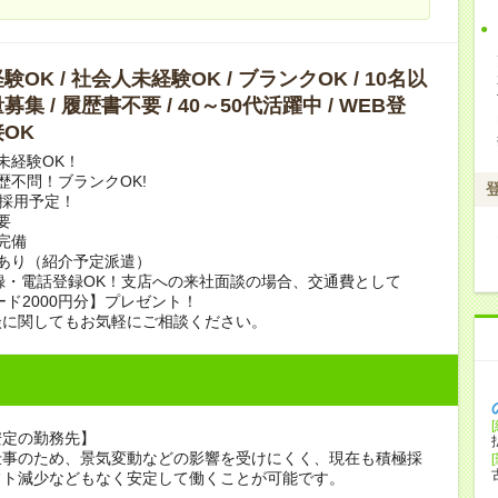
OK / 社会人未経験OK / ブランクOK / 10名以
集 / 履歴書不要 / 40～50代活躍中 / WEB登
OK
未経験OK！
歴不問！ブランクOK!
上採用予定！
要
完備
あり（紹介予定派遣）
録・電話登録OK！支店への来社面談の場合、交通費として
ード2000円分】プレゼント！
談に関してもお気軽にご相談ください。
安定の勤務先】
仕事のため、景気変動などの影響を受けにくく、現在も積極採
フト減少などもなく安定して働くことが可能です。