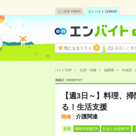
エン派遣
7355
件
エン バイト
12362
件
0
気になるリスト
保存した希
バイトTOP
九州・沖縄
福岡県
中央区
掲載日 :
2026
/
07
/
27
【週3日～】料理、
る！生活支援
介護関連
職種：
派遣
職種未経験OK
社会人未経験OK