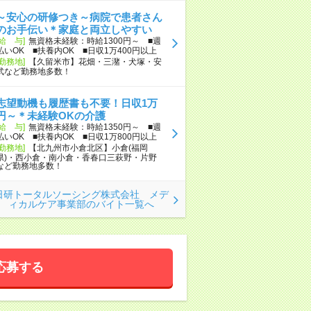
～安心の研修つき～病院で患者さん
のお手伝い＊家庭と両立しやすい
[給 与]
無資格未経験：時給1300円～ ■週
払いOK ■扶養内OK ■日収1万400円以上
[勤務地]
【久留米市】花畑・三潴・犬塚・安
武など勤務地多数！
志望動機も履歴書も不要！日収1万
円～＊未経験OKの介護
[給 与]
無資格未経験：時給1350円～ ■週
払いOK ■扶養内OK ■日収1万800円以上
[勤務地]
【北九州市小倉北区】小倉(福岡
県)・西小倉・南小倉・香春口三萩野・片野
など勤務地多数！
日研トータルソーシング株式会社 メデ
ィカルケア事業部のバイト一覧へ
応募する