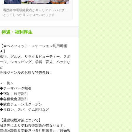
看護師や現場経験者がキャリアアドバイザー
としてしっかりフォローいたします
待遇・福利厚生
【★ベネフィット・ステーション利用可能
★】
旅行、グルメ、リラク＆ビューティー、スポ
ーツ、ショッピング、学習、育児、ペットな
ど
各種ジャンルのお得な特典多数！
＜一例＞
◆テーマパーク割引
◆宿泊、旅行割引
◆各種飲食店割引
◆飲食チェーン店クーポン
◆サロン、スパ、ジム割引など
【受動喫煙対策について】
派遣先により受動喫煙対策が異なります。
詳細は職場見学時及び条件明示書にて通知致