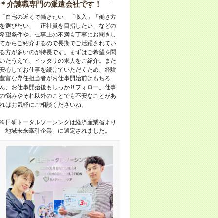
＊介護職専門の派遣会社です！
「自宅の近くで働きたい」「収入」「働き方
を選びたい」「正社員を目指したい」などの
希望条件や、仕事上の不満も丁寧にお聞きし
てからご紹介するので長期でご活躍されてい
る方が多いのが特長です。まずはご希望を聞
いたうえで、ピッタリの求人をご紹介。また
安心してお仕事を続けていただくため、経験
豊富な専任担当者がお仕事開始前はもちろ
ん、お仕事開始後もしっかりフォロー。仕事
の悩みやそれ以外のことでも不安なことがあ
ればお気軽にご相談くださいね。
※日研トータルソーシングは経済産業省より
「地域未来牽引企業」に選定されました。