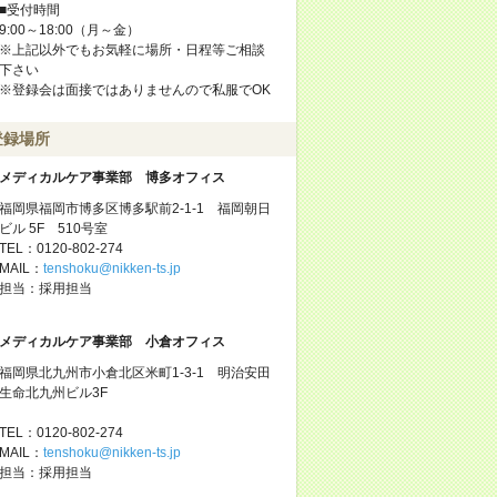
■受付時間
9:00～18:00（月～金）
※上記以外でもお気軽に場所・日程等ご相談
下さい
※登録会は面接ではありませんので私服でOK
登録場所
メディカルケア事業部 博多オフィス
福岡県福岡市博多区博多駅前2-1-1 福岡朝日
ビル 5F 510号室
TEL：0120-802-274
MAIL：
tenshoku@nikken-ts.jp
担当：採用担当
メディカルケア事業部 小倉オフィス
福岡県北九州市小倉北区米町1-3-1 明治安田
生命北九州ビル3F
TEL：0120-802-274
MAIL：
tenshoku@nikken-ts.jp
担当：採用担当