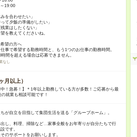
～19:00
休みを合わせたい」
持って夕飯の準備がしたい」
ば残業はしたくない」
希望を教えてくださいね。
ク希望の方へ
お仕事で希望する勤務時間と、もう1つのお仕事の勤務時間。
0時間を超える場合は応募できません。
業なし
ヶ月以上）
用中！急募！】＊1年以上勤務している方が多数！ご応募から最
後の就業も相談可能です！
たちが自立を目指して集団生活を送る「グループホーム」。
い出し、料理、掃除など…家事全般をお年寄りが自分たちで行
施設です。
はそのサポートをお願いします。