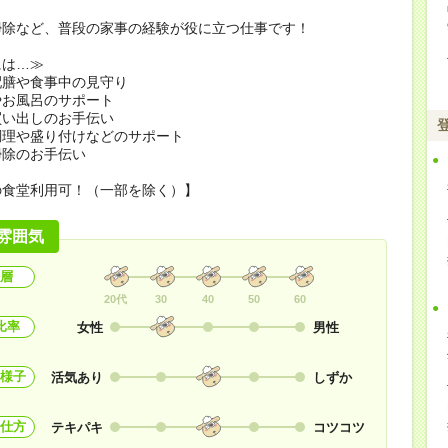
掃除など、普段の家事の経験が役に立つ仕事です！
には…≫
配膳や食事中の見守り
やお風呂のサポート
買い出しのお手伝い
調理や盛り付けなどのサポート
掃除のお手伝い
の食堂利用可！（一部を除く）】
雰囲気
層
20代
30
40
50
60
比率
女性
男性
様子
活気あり
しずか
仕方
テキパキ
コツコツ