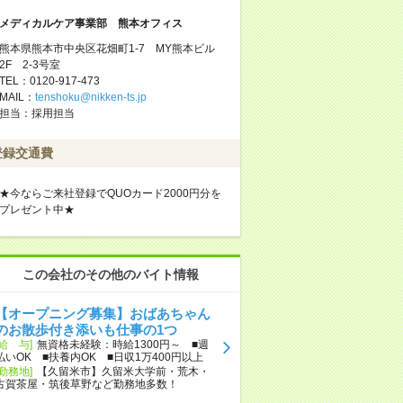
メディカルケア事業部 熊本オフィス
熊本県熊本市中央区花畑町1-7 MY熊本ビル
2F 2-3号室
TEL：0120-917-473
MAIL：
tenshoku@nikken-ts.jp
担当：採用担当
登録交通費
★今ならご来社登録でQUOカード2000円分を
プレゼント中★
この会社のその他のバイト情報
【オープニング募集】おばあちゃん
のお散歩付き添いも仕事の1つ
[給 与]
無資格未経験：時給1300円～ ■週
払いOK ■扶養内OK ■日収1万400円以上
[勤務地]
【久留米市】久留米大学前・荒木・
古賀茶屋・筑後草野など勤務地多数！