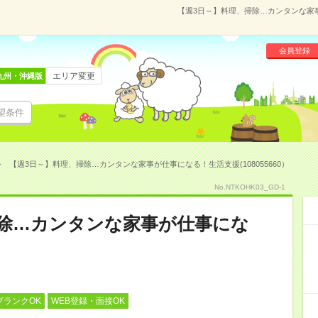
【週3日～】料理、掃除…カンタンな家事
会員登録
エリア変更
九州・沖縄版
望条件
【週3日～】料理、掃除…カンタンな家事が仕事になる！生活支援(108055660）
No.NTKOHK03_GD-1
掃除…カンタンな家事が仕事にな
ブランクOK
WEB登録・面接OK