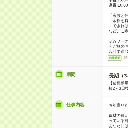
遅番 10:00
「家族と
「余裕を
「できれ
など、ご
※Wワー
今ご覧の
合計で週4
残
残業時間
期間
長期（3
【積極採
短2～3日
仕事内容
お年寄り
食材の買
っている
あなたに