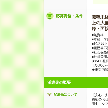
応募資格・条件
職種未経験
上の大量募
録・面接
■無資格・
■年齢・学
■10名以
■履歴書不
■社会保険
■社員登用
★WEB登
【QUOカ
★出張面
派遣先の概要
配属先について
【安心・
福祉のお
用中。シ