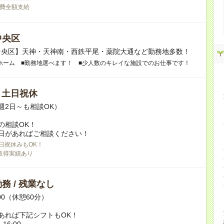
費全額支給
中央区
中央区】天神・天神南・西鉄平尾・薬院大通など勤務地多数！
ホーム ■勤務地選べます！ ■少人数のキレイな施設でのお仕事です！
/ 土日祝休
週2日～も相談OK）
の相談OK！
日があればご相談ください！
日祝休みもOK！
取得実績あり
務 / 残業なし
:00（休憩60分）
あれば下記シフトもOK！
16:00