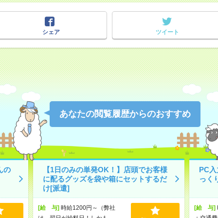
シェア
ツイート
あなたの閲覧履歴からのおすすめ
んの
【1日のみの単発OK！】店頭でお客様
PC
に配るグッズを袋や箱にセットするだ
っく
け[派遣]
[給 与]
時給1200円～（弊社
[給 与]
は、翌日が給料日！しかも、
＋交通費