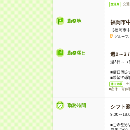
交通
交通費
勤務地
福岡市
【福岡市
グループ
勤務曜日
週2～3 
週3日～（
■曜日固定
■希望の曜
土
休日休暇
■産休・育休
勤務時間
シフト勤
9:00～18
■ご希望が
早番 7:00～