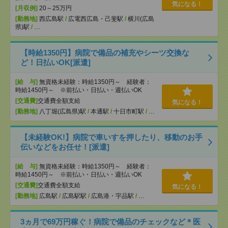
気になる！
[月収例]
20～25万円
[勤務地]
西広島駅
/
広電西広島・己斐駅
/
横川(広島
県)駅
/
…
【時給1350円】病院で備品の補充やシーツ交換な
ど！日払いOK[派遣]
[給 与]
無資格未経験：時給1350円～ 経験者：
時給1450円～ ※前払い・日払い・週払いOK
[交通費]
交通費全額支給
気になる！
[勤務地]
八丁堀(広島県)駅
/
本通駅
/
十日市町駅
/
…
【未経験OK!】病院で車いすを押したり、移動のお手
伝いなどをお任せ！[派遣]
[給 与]
無資格未経験：時給1350円～ 経験者：
時給1450円～ ※前払い・日払い・週払いOK
[交通費]
交通費全額支給
気になる！
[勤務地]
広島駅
/
広島駅駅
/
広島港・宇品駅
/
…
3ヵ月で69万円稼ぐ！病院で備品のチェックなど＊医