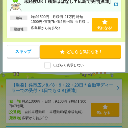
未経験OK！残業ほぼなし▼広島で受付[派遣]
メール
LINE
で送る
で送る
時給1500円 月収例 21万円 時給
給与
1500円×実働7h×週5日×4週 ※月収例
を保証するものではありません。※給
広島駅から徒歩5分
気になる!
勤務地
与即受取りサービス利用可（利用条件
シェア
ツイート
ブックマーク
有）
スキップ
どちらも気になる！
あなたの閲覧履歴からの
おすすめ
しばらく表示しない
【単発】呉市広／8／8・9・22・23日＊自動車ディー
ラーでの受付・1日でもＯＫ[派遣]
[給 与]
時給1300円 ・日額：9,100円（時給1,300
円×7時間）
[交通費]
・自転車通勤可 ・車通勤可(駐車場無料)
気になる！
[勤務地]
広駅から徒歩9分