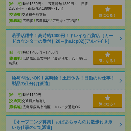
[給 与]
時給1550円～ 夜勤時給1880円～ 日収
2.8万円～（夜勤時給1880円×15h）
[交通費]
交通費全額支給
気になる！
[勤務地]
広島駅
/
広島駅駅
/
広島港・宇品駅
/
…
若手活躍中！高時給1400円！キレイな百貨店［カー
ドカウンターの受付］20～(hs1cp02)[アルバイト]
[給 与]
時給1,400円～1,400円
[勤務地]
広島県広島市中区（最寄り駅：八丁堀(広
気になる！
島県)）
給与即払いOK！高時給！土日休み！日勤のお仕事！
製品の仕分け[派遣]
[給 与]
時給1150円
[交通費]
交通費支給有り
気になる！
[勤務地]
広島県広島市南区 ※バイク通勤OK
【オープニング募集】おばあちゃんのお散歩付き添
いも仕事の1つ[派遣]