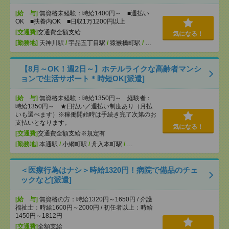
[給 与]
無資格未経験：時給1400円～ ■週払い
OK ■扶養内OK ■日収1万1200円以上
[交通費]
交通費全額支給
気になる！
[勤務地]
天神川駅
/
宇品五丁目駅
/
猿猴橋町駅
/
…
【8月～OK！週2日～】ホテルライクな高齢者マンシ
ョンで生活サポート＊時短OK[派遣]
[給 与]
無資格未経験：時給1350円～ 経験者：
時給1350円～ ★日払い／週払い制度あり（月払
いも選べます）※稼働開始時は手続き完了次第のお
支払いとなります。
気になる！
[交通費]
交通費全額支給※規定有
[勤務地]
本通駅
/
小網町駅
/
舟入本町駅
/
…
＜医療行為はナシ＞時給1320円！病院で備品のチェ
ックなど[派遣]
[給 与]
無資格の方：時給1320円～1650円 / 介護
福祉士：時給1600円～2000円 / 初任者以上：時給
1450円～1812円
[交通費]
全額支給