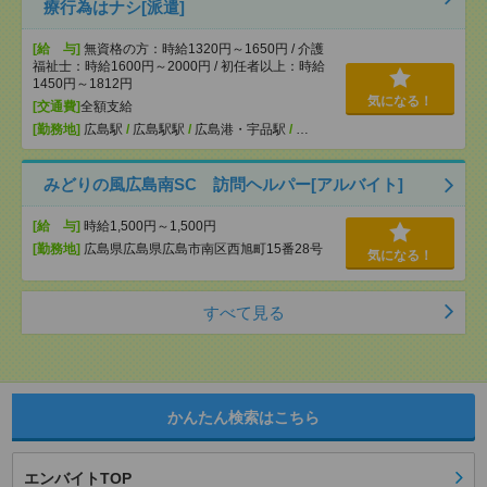
療行為はナシ[派遣]
[給 与]
無資格の方：時給1320円～1650円 / 介護
福祉士：時給1600円～2000円 / 初任者以上：時給
1450円～1812円
気になる！
[交通費]
全額支給
[勤務地]
広島駅
/
広島駅駅
/
広島港・宇品駅
/
…
みどりの風広島南SC 訪問ヘルパー[アルバイト]
[給 与]
時給1,500円～1,500円
[勤務地]
広島県広島県広島市南区西旭町15番28号
気になる！
すべて見る
かんたん検索はこちら
エンバイトTOP