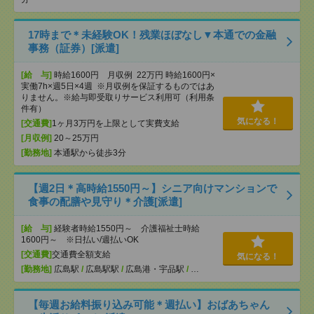
17時まで＊未経験OK！残業ほぼなし▼本通での金融
事務（証券）[派遣]
[給 与]
時給1600円 月収例 22万円 時給1600円×
実働7h×週5日×4週 ※月収例を保証するものではあ
りません。※給与即受取りサービス利用可（利用条
件有）
気になる！
[交通費]
1ヶ月3万円を上限として実費支給
[月収例]
20～25万円
[勤務地]
本通駅から徒歩3分
【週2日＊高時給1550円～】シニア向けマンションで
食事の配膳や見守り＊介護[派遣]
[給 与]
経験者時給1550円～ 介護福祉士時給
1600円～ ※日払い/週払いOK
[交通費]
交通費全額支給
気になる！
[勤務地]
広島駅
/
広島駅駅
/
広島港・宇品駅
/
…
【毎週お給料振り込み可能＊週払い】おばあちゃん