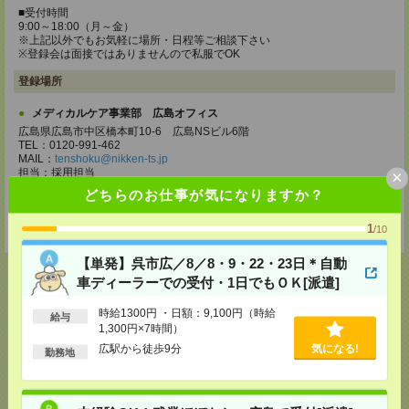
■受付時間
9:00～18:00（月～金）
※上記以外でもお気軽に場所・日程等ご相談下さい
※登録会は面接ではありませんので私服でOK
登録場所
メディカルケア事業部 広島オフィス
広島県広島市中区橋本町10-6 広島NSビル6階
TEL：0120-991-462
MAIL：
tenshoku@nikken-ts.jp
担当：採用担当
×
どちらのお仕事が気になりますか？
登録交通費
★今ならご来社登録でQUOカード2000円分をプレゼント中★
1
/10
【単発】呉市広／8／8・9・22・23日＊自動
車ディーラーでの受付・1日でもＯＫ[派遣]
時給1300円 ・日額：9,100円（時給
給与
応募ページへ
1,300円×7時間）
広駅から徒歩9分
気になる!
勤務地
気になる！
電話応募