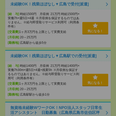
未経験OK！残業ほぼなし▼広島で受付[派遣]
[給 与]
時給1500円 月収例 21万円 時給1500円×
実働7h×週5日×4週 ※月収例を保証するものではあ
りません。※給与即受取りサービス利用可（利用条
件有）
気になる！
[交通費]
1ヶ月3万円を上限として実費支給
[月収例]
20～25万円
[勤務地]
広島駅から徒歩5分
未経験OK！残業ほぼなし▼広島駅での受付[派遣]
[給 与]
時給1400円 月収例 21万円 時給1400円×
実働7h30m×週5日×4週+残業5h ※月収例を保証す
るものではありません。※給与即受取りサービス利
用可（利用条件有）
気になる！
[交通費]
1ヶ月3万円を上限として実費支給
[月収例]
20～25万円
[勤務地]
広島駅駅から徒歩1分
無資格未経験WワークOK！NPO法人スタッフ日常生
活アシスタント 日勤募集（広島県広島市佐伯区坪