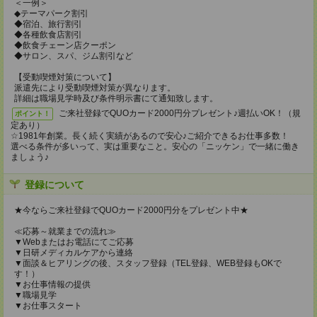
＜一例＞
◆テーマパーク割引
◆宿泊、旅行割引
◆各種飲食店割引
◆飲食チェーン店クーポン
◆サロン、スパ、ジム割引など
【受動喫煙対策について】
派遣先により受動喫煙対策が異なります。
詳細は職場見学時及び条件明示書にて通知致します。
ご来社登録でQUOカード2000円分プレゼント♪週払いOK！（規
ポイント！
定あり）
☆1981年創業。長く続く実績があるので安心♪ご紹介できるお仕事多数！
選べる条件が多いって、実は重要なこと。安心の「ニッケン」で一緒に働き
ましょう♪
登録について
★今ならご来社登録でQUOカード2000円分をプレゼント中★
≪応募～就業までの流れ≫
▼Webまたはお電話にてご応募
▼日研メディカルケアから連絡
▼面談＆ヒアリングの後、スタッフ登録（TEL登録、WEB登録もOKで
す！）
▼お仕事情報の提供
▼職場見学
▼お仕事スタート