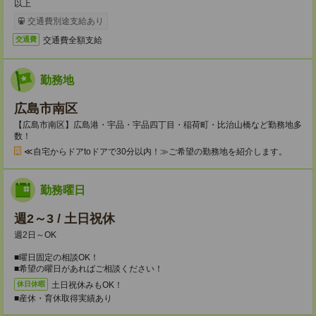
以上
交通費別途支給あり
交通費全額支給
交通費
勤務地
広島市南区
【広島市南区】広島港・宇品・宇品四丁目・稲荷町・比治山橋など勤務地多
数！
≪自宅からドアtoドアで30分以内！≫ご希望の勤務地を紹介します。
勤務曜日
週2～3 / 土日祝休
週2日～OK
■曜日固定の相談OK！
■希望の曜日があればご相談ください！
土日祝休みもOK！
休日休暇
■産休・育休取得実績あり