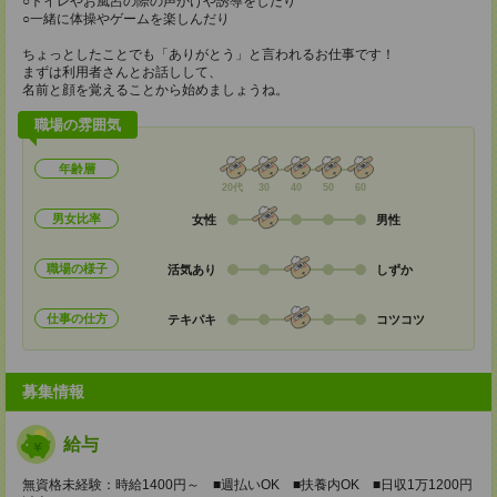
○トイレやお風呂の際の声かけや誘導をしたり
○一緒に体操やゲームを楽しんだり
ちょっとしたことでも「ありがとう」と言われるお仕事です！
まずは利用者さんとお話しして、
名前と顔を覚えることから始めましょうね。
職場の雰囲気
年齢層
20代
30
40
50
60
男女比率
女性
男性
職場の様子
活気あり
しずか
仕事の仕方
テキパキ
コツコツ
募集情報
給与
無資格未経験：時給1400円～ ■週払いOK ■扶養内OK ■日収1万1200円