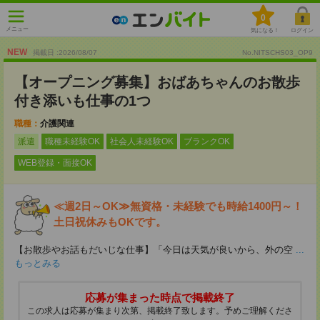
0
メニュー
気になる！
ログイン
NEW
掲載日 :2026
/
08
/
07
No.NITSCHS03_OP9
【オープニング募集】おばあちゃんのお散歩
付き添いも仕事の1つ
職種：
介護関連
派遣
職種未経験OK
社会人未経験OK
ブランクOK
WEB登録・面接OK
≪週2日～OK≫無資格・未経験でも時給1400円～！
土日祝休みもOKです。
【お散歩やお話もだいじな仕事】「今日は天気が良いから、外の空
...
もっとみる
応募が集まった時点で掲載終了
この求人は応募が集まり次第、掲載終了致します。予めご理解くださ