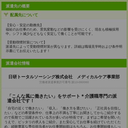
派遣先の概要
配属先について
【安心・安定の勤務先】
福祉のお仕事のため、景気変動などの影響を受けにくく、現在も積極採用
中。シフト減少などもなく安定して働くことが可能です。
【受動喫煙対策について】
派遣先によって受動喫煙対策が異なります。詳細は職場見学時および条件明
示書にてお伝えいたします！
派遣会社情報
日研トータルソーシング株式会社 メディカルケア事業部
労働者派遣事業許可番号:派13-060060
「こんな風に働きたい」をサポート＊介護職専門の派
遣会社です！
「自宅の近くで働きたい」「収入」「働き方を選びたい」「正社員を目指し
たい」などの希望条件や、仕事上の不満も丁寧にお聞きしてからご紹介する
ので長期でご活躍されている方が多いのが特長です。まずはご希望を聞いた
うえで、ピッタリの求人をご紹介。また安心してお仕事を続けていただくた
め、経験豊富な専任担当者がお仕事開始前はもちろん、お仕事開始後もしっ