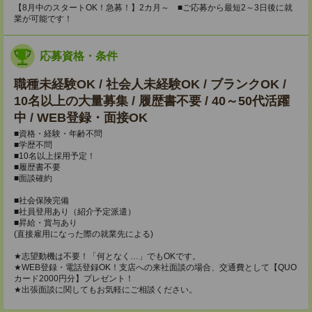
【8月中のスタートOK！急募！】2カ月～ ■ご応募から最短2～3日後に就
業が可能です！
応募資格・条件
職種未経験OK / 社会人未経験OK / ブランクOK /
10名以上の大量募集 / 履歴書不要 / 40～50代活躍
中 / WEB登録・面接OK
■資格・経験・年齢不問
■学歴不問
■10名以上採用予定！
■履歴書不要
■面談確約
■社会保険完備
■社員登用あり（紹介予定派遣）
■昇給・賞与あり
(直接雇用になった際の就業先による)
★志望動機は不要！「何となく…」でもOKです。
★WEB登録・電話登録OK！支店への来社面談の場合、交通費として【QUO
カード2000円分】プレゼント！
★出張面談に関してもお気軽にご相談ください。