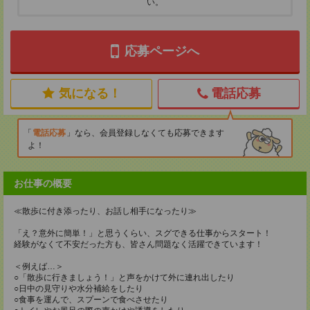
い。
応募ページへ
気になる！
電話応募
電話応募
なら、会員登録しなくても応募できます
よ！
お仕事の概要
≪散歩に付き添ったり、お話し相手になったり≫
「え？意外に簡単！」と思うくらい、スグできる仕事からスタート！
経験がなくて不安だった方も、皆さん問題なく活躍できています！
＜例えば…＞
○「散歩に行きましょう！」と声をかけて外に連れ出したり
○日中の見守りや水分補給をしたり
○食事を運んで、スプーンで食べさせたり