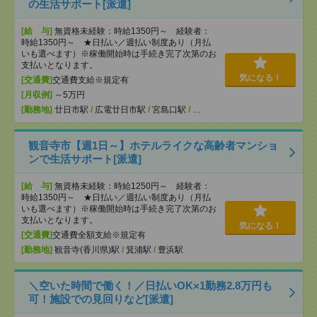
の生活サポート[派遣]
[給 与]
無資格未経験：時給1350円～ 経験者：
時給1350円～ ★日払い／週払い制度あり（月払
いも選べます）※稼働開始時は手続き完了次第のお
支払いとなります。
気になる！
[交通費]
交通費支給※規定有
[月収例]
～5万円
[勤務地]
廿日市駅
/
広電廿日市駅
/
宮島口駅
/
…
観音寺市【週1日～】ホテルライクな高齢者マンショ
ンで生活サポート[派遣]
[給 与]
無資格未経験：時給1250円～ 経験者：
時給1350円～ ★日払い／週払い制度あり（月払
いも選べます）※稼働開始時は手続き完了次第のお
支払いとなります。
気になる！
[交通費]
交通費全額支給※規定有
[勤務地]
観音寺(香川県)駅
/
箕浦駅
/
豊浜駅
＼空いた時間で働く！／日払いOK×1勤務2.8万円も
可！施設での見回りなど[派遣]