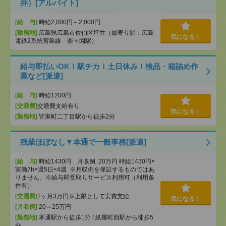
井）[アルバイト]
[給 与]
時給2,000円～2,000円
[勤務地]
広島県広島市佐伯区坪井（最寄り駅：広島
気になる！
電鉄2系統宮島線 楽々園駅）
給与即払いOK！駅チカ！土日休み！検品・箱詰め作
業など[派遣]
[給 与]
時給1200円
[交通費]
交通費支給有り
気になる！
[勤務地]
皆実町二丁目駅から徒歩2分
残業ほぼなし▼本通で一般事務[派遣]
[給 与]
時給1430円 月収例 20万円 時給1430円×
実働7h×週5日×4週 ※月収例を保証するものではあ
りません。※給与即受取りサービス利用可（利用条
件有）
[交通費]
1ヶ月3万円を上限として実費支給
気になる！
[月収例]
20～25万円
[勤務地]
本通駅から徒歩1分
/
紙屋町西駅から徒歩5
分