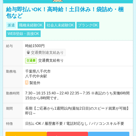
給与即払いOK！高時給！土日休み！袋詰め・梱
包など
派遣
職種未経験OK
社会人未経験OK
ブランクOK
WEB登録・面接OK
時給1500円
給与
交通費別途支給あり
交通費支給有り
交通費
千葉県八千代市
勤務地
八千代中央駅
製造外
7:30～16:15 15:40～22:40 22:35～7:35 ※表記のうち実働6時間
勤務時間
15分から8時間です。
長期【ご応募から1週間以内(最短2日目)のスピード就業が可能】
期間
即日～
日払いOK
/
履歴書不要
/
電話対応なし
/
パソコンスキル不要
特徴