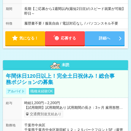
長期【ご応募から1週間以内(最短2日目)のスピード就業が可能】
期間
即日～
履歴書不要
/
服装自由
/
電話対応なし
/
パソコンスキル不要
特徴
気になる！
応募する
詳細へ
未読
年間休日120日以上！完全土日祝休み！総合事
務ポジションの募集
アルバイト
職種未経験OK
時給1,200円～2,200円
給与
【試用期間】試用期間あり 試用期間の長さ：3ヶ月 雇用形態、
給与は本採用時と同じです。
交通費別途支給あり
千葉市中央区
勤務地
千葉県千葉市中央区新田町１２－２５パークフロント5F（最寄