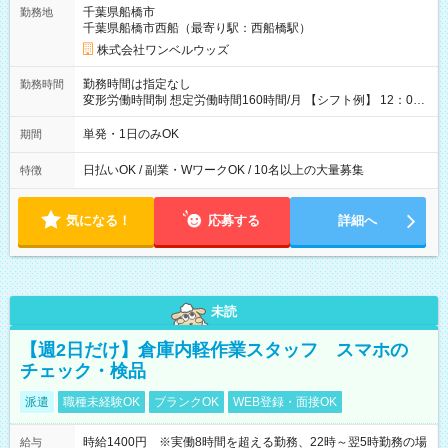
ATMから 日払い分を引き落とせます！ 【試用期間】試用期間
千葉県船橋市
勤務地
なし
千葉県船橋市西船（最寄り駅：西船橋駅）
株式会社ワンベルウッズ
勤務時間は指定なし
勤務時間
変形労働時間制 想定労働時間160時間/月 【シフト例】 12：00
～22：00
単発・1日のみOK
期間
日払いOK / 副業・WワークOK / 10名以上の大量募集
特徴
気になる！
応募する
詳細へ
未読
【週2日だけ】倉庫内軽作業スタッフ スマホの
チェック・検品
派遣
職種未経験OK
ブランクOK
WEB登録・面接OK
時給1400円 ※実働8時間を超える勤務、22時～翌5時勤務の場
給与