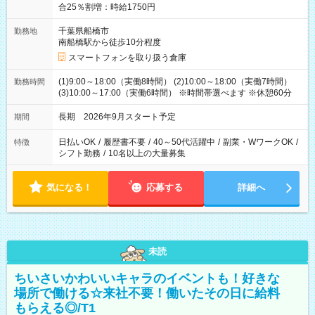
合25％割増：時給1750円
千葉県船橋市
勤務地
南船橋駅から徒歩10分程度
スマートフォンを取り扱う倉庫
(1)9:00～18:00（実働8時間） (2)10:00～18:00（実働7時間）
勤務時間
(3)10:00～17:00（実働6時間） ※時間帯選べます ※休憩60分
長期 2026年9月スタート予定
期間
日払いOK
/
履歴書不要
/
40～50代活躍中
/
副業・WワークOK
/
特徴
シフト勤務
/
10名以上の大量募集
気になる！
応募する
詳細へ
未読
ちいさいかわいいキャラのイベントも！好きな
場所で働ける☆来社不要！働いたその日に給料
もらえる◎/T1