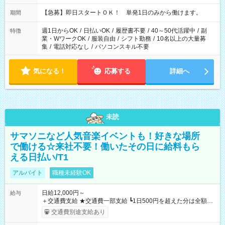
・13：00～22：00 ・22：00～翌6：00 など
【急募】即日スタートＯＫ！ 単発1日のみから働けます。
期間
週1日からOK
/
日払いOK
/
履歴書不要
/
40～50代活躍中
/
副
特徴
業・WワークOK
/
服装自由
/
シフト勤務
/
10名以上の大量募
集
/
電話対応なし
/
パソコンスキル不要
気になる！
応募する
詳細へ
未読
サマソニなど人気音楽イベントも！好きな場所
で働ける☆来社不要！働いたその日に給料もら
える日払い/T1
アルバイト
職種未経験OK
日給12,000円～
給与
＋交通費支給 ★交通費一部支給 ┗1日500円を超えた分は全額支
給！ ※往復500円以内の方は自己負担となります ★日払いOK！
交通費別途支給あり
（規定あり） ┗働いたその日に現金GET♪ お仕事後はコンビニ