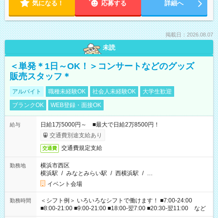
気になる！
応募する
詳細へ
掲載日：2026.08.07
未読
＜単発＊1日～OK！＞コンサートなどのグッズ
販売スタッフ＊
アルバイト
職種未経験OK
社会人未経験OK
大学生歓迎
ブランクOK
WEB登録・面接OK
日給1万5000円～ ■最大で日給2万8500円！
給与
交通費別途支給あり
交通費規定支給
交通費
横浜市西区
勤務地
横浜駅
/
みなとみらい駅
/
西横浜駅
/
…
イベント会場
＜シフト例＞ いろいろなシフトで働けます！ ■7:00-24:00
勤務時間
■8:00-21:00 ■9:00-21:00 ■18:00-翌7:00 ■20:30-翌11:00 など