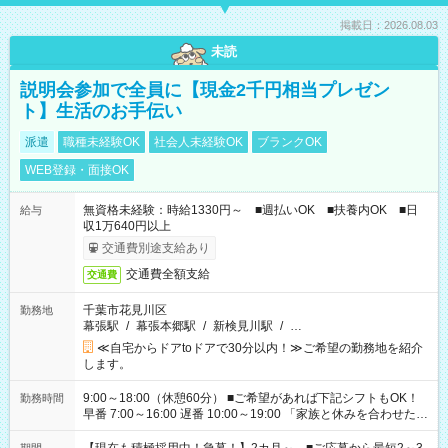
掲載日：2026.08.03
未読
説明会参加で全員に【現金2千円相当プレゼン
ト】生活のお手伝い
派遣
職種未経験OK
社会人未経験OK
ブランクOK
WEB登録・面接OK
無資格未経験：時給1330円～ ■週払いOK ■扶養内OK ■日
給与
収1万640円以上
交通費別途支給あり
交通費全額支給
交通費
千葉市花見川区
勤務地
幕張駅
/
幕張本郷駅
/
新検見川駅
/
…
≪自宅からドアtoドアで30分以内！≫ご希望の勤務地を紹介
します。
9:00～18:00（休憩60分） ■ご希望があれば下記シフトもOK！
勤務時間
早番 7:00～16:00 遅番 10:00～19:00 「家族と休みを合わせた
い」 「余裕を持って夕飯の準備がしたい」 「できれば残業はし
たくない」 など、ご希望を教えてくださいね。 ※Wワーク希望