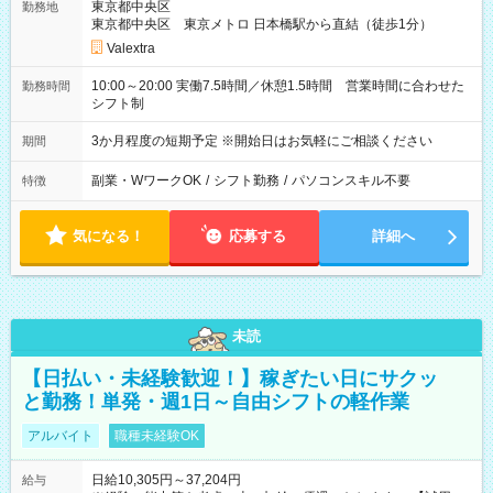
東京都中央区
勤務地
東京都中央区 東京メトロ 日本橋駅から直結（徒歩1分）
Valextra
10:00～20:00 実働7.5時間／休憩1.5時間 営業時間に合わせた
勤務時間
シフト制
3か月程度の短期予定 ※開始日はお気軽にご相談ください
期間
副業・WワークOK
/
シフト勤務
/
パソコンスキル不要
特徴
気になる！
応募する
詳細へ
未読
【日払い・未経験歓迎！】稼ぎたい日にサクッ
と勤務！単発・週1日～自由シフトの軽作業
アルバイト
職種未経験OK
日給10,305円～37,204円
給与