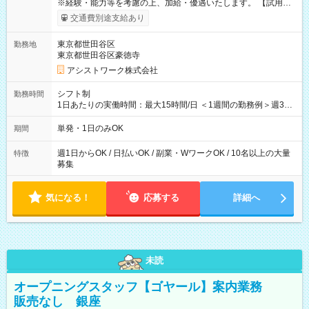
※経験・能力等を考慮の上、加給・優遇いたします。 【試用期
間】試用期間なし
交通費別途支給あり
東京都世田谷区
勤務地
東京都世田谷区豪徳寺
アシストワーク株式会社
シフト制
勤務時間
1日あたりの実働時間：最大15時間/日 ＜1週間の勤務例＞週3回
勤務 勤務：月・水・金 休み：火・木・土・日 好きな時にお仕事
可能です！ ※1日あたりの最大実働時間は日勤、夜勤共に勤務し
単発・1日のみOK
期間
た時間になります。
週1日からOK / 日払いOK / 副業・WワークOK / 10名以上の大量
特徴
募集
気になる！
応募する
詳細へ
未読
オープニングスタッフ【ゴヤール】案内業務
販売なし 銀座