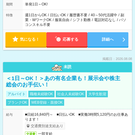
単発1日～OK!
期間
週1日からOK
/
日払いOK
/
履歴書不要
/
40～50代活躍中
/
副
特徴
業・WワークOK
/
服装自由
/
シフト勤務
/
電話対応なし
/
パソ
コンスキル不要
気になる！
応募する
詳細へ
掲載日：2026.08.08
未読
＜1日～OK！＞あの有名企業も！展示会や株主
総会のお手伝い！
アルバイト
職種未経験OK
社会人未経験OK
大学生歓迎
ブランクOK
WEB登録・面接OK
■日給16,840円～ ■日払いOK ■実働3時間5,120円のお仕事あ
給与
ります！
交通費別途支給あり
一部支給
交通費