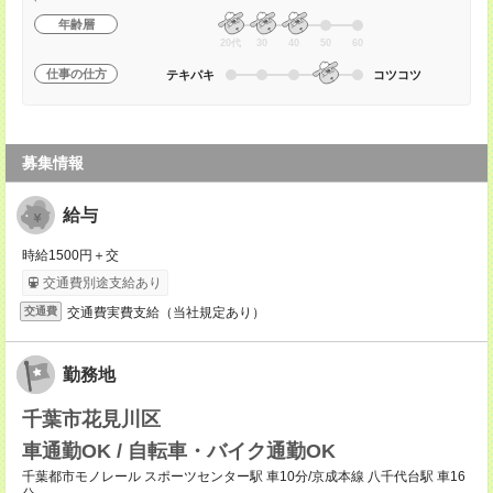
年齢層
20代
30
40
50
60
仕事の仕方
テキパキ
コツコツ
募集情報
給与
時給1500円＋交
交通費別途支給あり
交通費実費支給（当社規定あり）
交通費
勤務地
千葉市花見川区
車通勤OK / 自転車・バイク通勤OK
千葉都市モノレール スポーツセンター駅 車10分/京成本線 八千代台駅 車16