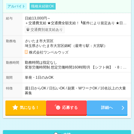
アルバイト
職種未経験OK
日給13,000円～
給与
＋交通費支給 ★交通費全額支給！ ┗案件により規定あり ★日払
いOK！（規定あり） ┗働いたその日に現金GET♪ お仕事後はコ
交通費別途支給あり
ンビニATMから 日払い分を引き落とせます！ 【試用期間】試
用期間なし
さいたま市大宮区
勤務地
埼玉県さいたま市大宮区錦町（最寄り駅：大宮駅）
株式会社ワンベルウッズ
勤務時間は指定なし
勤務時間
変形労働時間制 想定労働時間160時間/月 【シフト例】 ・8：00
～21：00
単発・1日のみOK
期間
週1日からOK / 日払いOK / 副業・WワークOK / 10名以上の大量
特徴
募集
気になる！
応募する
詳細へ