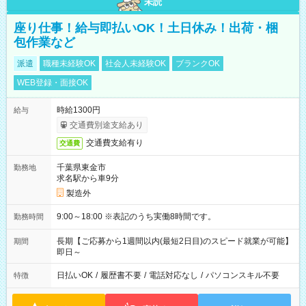
未読
座り仕事！給与即払いOK！土日休み！出荷・梱
包作業など
派遣
職種未経験OK
社会人未経験OK
ブランクOK
WEB登録・面接OK
時給1300円
給与
交通費別途支給あり
交通費支給有り
交通費
千葉県東金市
勤務地
求名駅から車9分
製造外
9:00～18:00 ※表記のうち実働8時間です。
勤務時間
長期【ご応募から1週間以内(最短2日目)のスピード就業が可能】
期間
即日～
日払いOK
/
履歴書不要
/
電話対応なし
/
パソコンスキル不要
特徴