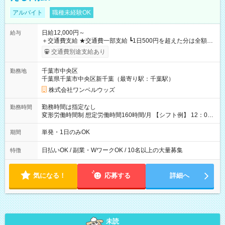
アルバイト
職種未経験OK
日給12,000円～
給与
＋交通費支給 ★交通費一部支給 ┗1日500円を超えた分は全額支
給！ ※往復500円以内の方は自己負担となります ★日払いOK！
交通費別途支給あり
（規定あり） ┗働いたその日に現金GET♪ お仕事後はコンビニ
ATMから 日払い分を引き落とせます！ 【試用期間】試用期間
千葉市中央区
勤務地
なし
千葉県千葉市中央区新千葉（最寄り駅：千葉駅）
株式会社ワンベルウッズ
勤務時間は指定なし
勤務時間
変形労働時間制 想定労働時間160時間/月 【シフト例】 12：00
～22：00
単発・1日のみOK
期間
日払いOK / 副業・WワークOK / 10名以上の大量募集
特徴
気になる！
応募する
詳細へ
未読