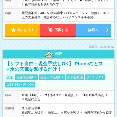
【現在も積極採用中！急募！】2カ月～ ■ご応募から最短2～3
期間
の方へ 今ご覧のお仕事で希望する勤務時間と、もう1つのお仕事
日後の就業も相談可能です！
の勤務時間。 合計で週40時間を超える場合は応募できません。
履歴書不要
/
40～50代活躍中
/
服装自由
/
シフト勤務
/
10名以
特徴
上の大量募集
/
電話対応なし
/
パソコンスキル不要
気になる！
応募する
詳細へ
掲載日：2026.08.07
未読
【シフト自由・現金手渡しOK】iPhoneなどス
マホの充電を繋げるだけ！
派遣
職種未経験OK
社会人未経験OK
大学生歓迎
ブランクOK
WEB登録・面接OK
時給1414円～ ▼日払いOK（規定あり） ■初勤務手当あり
給与
※規定による
東京都新宿区
勤務地
新宿駅から徒歩
/
新宿三丁目駅から徒歩
/
高田馬場駅から徒歩
/
…