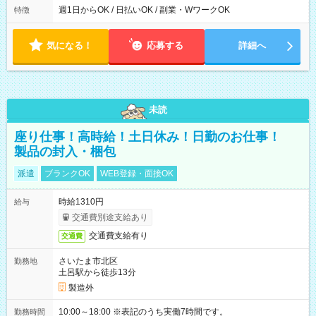
能！ └平日・土曜日の中で、お好きな曜日でご勤務いただけま
週1日からOK / 日払いOK / 副業・WワークOK
特徴
す！ 【シフト例】 ・11:00～14:00 ・16:30～19:00 ・13:00～
18:00 などのように、自由な働き方が可能なお仕事です！
気になる！
応募する
詳細へ
未読
座り仕事！高時給！土日休み！日勤のお仕事！
製品の封入・梱包
派遣
ブランクOK
WEB登録・面接OK
時給1310円
給与
交通費別途支給あり
交通費支給有り
交通費
さいたま市北区
勤務地
土呂駅から徒歩13分
製造外
10:00～18:00 ※表記のうち実働7時間です。
勤務時間