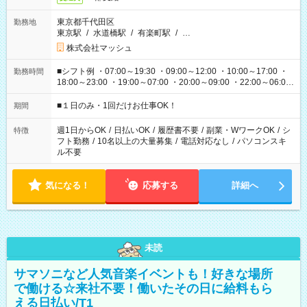
東京都千代田区
勤務地
東京駅
/
水道橋駅
/
有楽町駅
/
…
株式会社マッシュ
■シフト例 ・07:00～19:30 ・09:00～12:00 ・10:00～17:00 ・
勤務時間
18:00～23:00 ・19:00～07:00 ・20:00～09:00 ・22:00～06:00
etc ★最短で3時間で5,120円のお仕事から 15時間で2万円近く稼
げるお仕事も！ ご希望のお時間に合わせてご紹介！ ※シフトは
■１日のみ・1回だけお仕事OK！
期間
現場によって異なります。 ※勿論、休憩時間はあるのでご安心
ください！
週1日からOK
/
日払いOK
/
履歴書不要
/
副業・WワークOK
/
シ
特徴
フト勤務
/
10名以上の大量募集
/
電話対応なし
/
パソコンスキ
ル不要
気になる！
応募する
詳細へ
未読
サマソニなど人気音楽イベントも！好きな場所
で働ける☆来社不要！働いたその日に給料もら
える日払い/T1