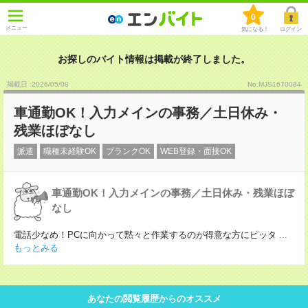
0
メニュー
気になる！
ログイン
お探しのバイト情報は掲載が終了しました。
掲載日 :2026
/
05
/
08
No.MJS1670084
車通勤OK！入力メインの事務／土日休み・
残業ほぼなし
派遣
職種未経験OK
ブランクOK
WEB登録・面接OK
車通勤OK！入力メインの事務／土日休み・残業ほぼ
なし
電話少なめ！PCに向かって黙々と作業するのが得意な方にピッタ
...
もっとみる
あなたの閲覧履歴からのオススメ