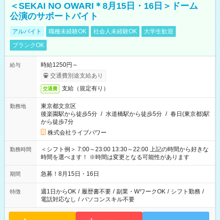
＜SEKAI NO OWARI＊8月15日・16日＞ドーム
公演のサポートバイト
アルバイト
職種未経験OK
社会人未経験OK
大学生歓迎
ブランクOK
時給1250円～
給与
交通費別途支給あり
支給（規定有り）
交通費
東京都文京区
勤務地
後楽園駅から徒歩5分
/
水道橋駅から徒歩5分
/
春日(東京都)駅
から徒歩7分
株式会社ライブパワー
＜シフト例＞ 7:00～23:00 13:30～22:00 上記の時間から好きな
勤務時間
時間を選べます！ ※時間は変更となる可能性があります
急募！8月15日・16日
期間
週1日からOK
/
履歴書不要
/
副業・WワークOK
/
シフト勤務
/
特徴
電話対応なし
/
パソコンスキル不要