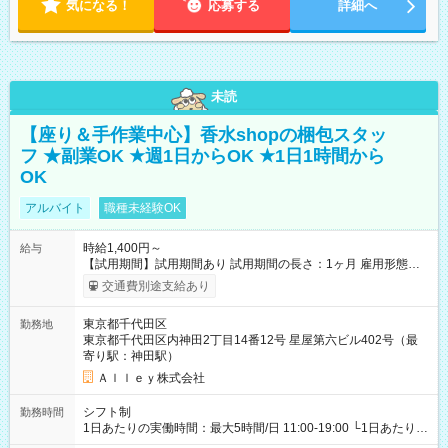
気になる！
応募する
詳細へ
未読
【座り＆手作業中心】香水shopの梱包スタッ
フ ★副業OK ★週1日からOK ★1日1時間から
OK
アルバイト
職種未経験OK
時給1,400円～
給与
【試用期間】試用期間あり 試用期間の長さ：1ヶ月 雇用形態、
給与は本採用時と同じです。
交通費別途支給あり
東京都千代田区
勤務地
東京都千代田区内神田2丁目14番12号 星屋第六ビル402号（最
寄り駅：神田駅）
Ａｌｌｅｙ株式会社
シフト制
勤務時間
1日あたりの実働時間：最大5時間/日 11:00-19:00 └1日あたりの
実働時間：1-5時間 └上記の時間帯内であれば、いつでも勤務可