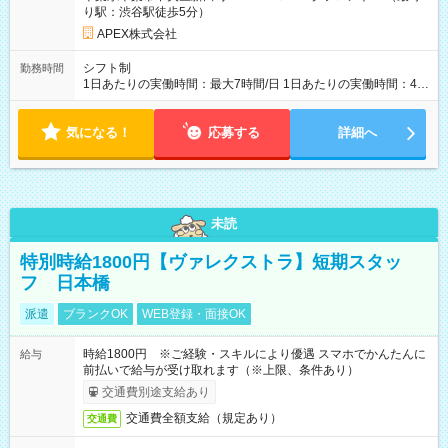
り駅：渋谷駅徒歩5分）
APEX株式会社
シフト制
勤務時間
1日あたりの実働時間：最大7時間/日 1日あたりの実働時間：4-7
時間 シフト例 ・9時00分～15時00分 ・10時00分～17時00分 週
3日（4ｈ/日 勤務）以上で調整可能
気になる！
応募する
詳細へ
未読
特別時給1800円【ヴァレクストラ】短期スタッ
フ 日本橋
派遣
ブランクOK
WEB登録・面接OK
時給1800円 ※ご経験・スキルにより優遇 スマホでかんたんに
給与
前払いで給与が受け取れます（※上限、条件あり）
交通費別途支給あり
交通費全額支給（規定あり）
交通費