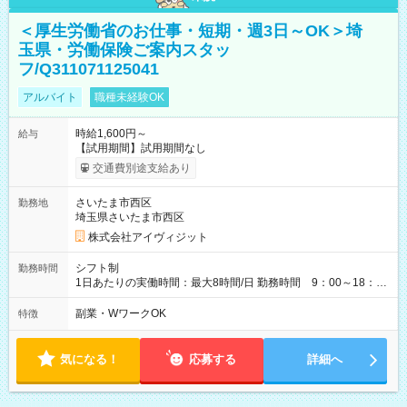
＜厚生労働省のお仕事・短期・週3日～OK＞埼
玉県・労働保険ご案内スタッ
フ/Q311071125041
アルバイト
職種未経験OK
時給1,600円～
給与
【試用期間】試用期間なし
交通費別途支給あり
さいたま市西区
勤務地
埼玉県さいたま市西区
株式会社アイヴィジット
シフト制
勤務時間
1日あたりの実働時間：最大8時間/日 勤務時間 9：00～18：
00(実働8h、休憩1h) 土日祝含む週3日～OK、シフト制 ※もちろ
ん週5日勤務もOK♪ 勤務期間：2026年8月12日～9月9日※リスト
副業・WワークOK
特徴
全件完了で業務終了
気になる！
応募する
詳細へ