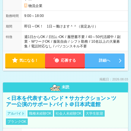
物流企業
9:00～18:00
勤務時間
即日～OK！ 1日～働けます＾＾（規定あり）
期間
週1日からOK
/
日払いOK
/
履歴書不要
/
40～50代活躍中
/
副
特徴
業・WワークOK
/
服装自由
/
シフト勤務
/
10名以上の大量募
集
/
電話対応なし
/
パソコンスキル不要
気になる！
応募する
詳細へ
掲載日：2026.08.03
未読
＜日本を代表するバンド＊サカナクション＞ツ
アー公演のサポートバイト＠日本武道館
アルバイト
職種未経験OK
社会人未経験OK
大学生歓迎
ブランクOK