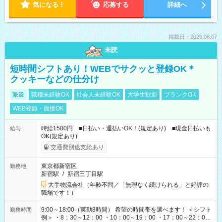
気になる！
応募する
詳細へ
掲載日：2026.08.07
未読
短時間シフトあり！WEBでサクッと登録OK＊
クッキーなどの仕分け
派遣
職種未経験OK
社会人未経験OK
大学生歓迎
ブランクOK
WEB登録・面接OK
時給1500円 ■日払い・週払いOK！(規定あり) ■現金日払いも
給与
OK(規定あり)
交通費別途支給あり
東京都新宿区
勤務地
新宿駅
/
新宿三丁目駅
大手物流会社（年齢不問／「無理なく続けられる」と好評の
職場です！）
9:00～18:00（実動8時間） 希望の時間帯を選べます！ ＜シフト
勤務時間
例＞ ・8：30～12：00 ・10：00～19：00 ・17：00～22：00