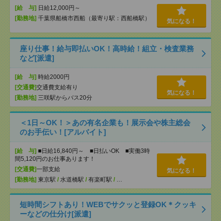
[給 与]
日給12,000円～
[勤務地]
千葉県船橋市西船（最寄り駅：西船橋駅）
気になる！
座り仕事！給与即払いOK！高時給！組立・検査業務
など[派遣]
[給 与]
時給2000円
[交通費]
交通費支給有り
気になる！
[勤務地]
三咲駅からバス20分
＜1日～OK！＞あの有名企業も！展示会や株主総会
のお手伝い！[アルバイト]
[給 与]
■日給16,840円～ ■日払いOK ■実働3時
間5,120円のお仕事あります！
[交通費]
一部支給
気になる！
[勤務地]
東京駅
/
水道橋駅
/
有楽町駅
/
…
短時間シフトあり！WEBでサクッと登録OK＊クッキ
ーなどの仕分け[派遣]