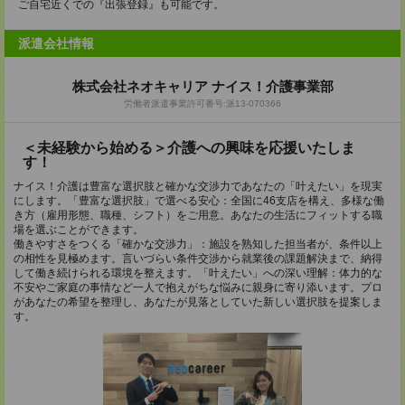
ご自宅近くでの『出張登録』も可能です。
派遣会社情報
株式会社ネオキャリア ナイス！介護事業部
労働者派遣事業許可番号:派13-070366
＜未経験から始める＞介護への興味を応援いたしま
す！
ナイス！介護は豊富な選択肢と確かな交渉力であなたの「叶えたい」を現実
にします。「豊富な選択肢」で選べる安心：全国に46支店を構え、多様な働
き方（雇用形態、職種、シフト）をご用意。あなたの生活にフィットする職
場を選ぶことができます。
働きやすさをつくる「確かな交渉力」：施設を熟知した担当者が、条件以上
の相性を見極めます。言いづらい条件交渉から就業後の課題解決まで、納得
して働き続けられる環境を整えます。「叶えたい」への深い理解：体力的な
不安やご家庭の事情など一人で抱えがちな悩みに親身に寄り添います。プロ
があなたの希望を整理し、あなたが見落としていた新しい選択肢を提案しま
す。