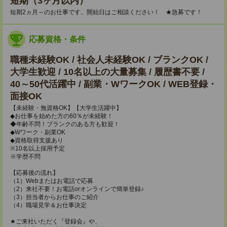
短期（3ヶ月以内）
短期2ヵ月～のお仕事です。開始日はご相談ください！ ★急募です！
応募資格・条件
職種未経験OK / 社会人未経験OK / ブランクOK /
大学生歓迎 / 10名以上の大量募集 / 履歴書不要 /
40～50代活躍中 / 副業・WワークOK / WEB登録・
面接OK
【未経験・無資格OK】【大学生活躍中】
◆お仕事を始めた方の60％が未経験！
◆年齢不問！ブランクのある方も歓迎！
◆Wワーク・副業OK
◆資格取得支援あり
※10名以上採用予定
※学歴不問
【応募後の流れ】
（1）Webまたはお電話で応募
（2）来社不要！お電話orオンラインで簡単登録♪
（3）担当者からお仕事のご紹介
（4）職場見学＆お仕事決定
★ご来社いただく『登録会』や、