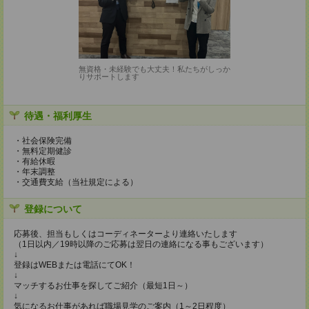
無資格・未経験でも大丈夫！私たちがしっか
りサポートします
待遇・福利厚生
・社会保険完備
・無料定期健診
・有給休暇
・年末調整
・交通費支給（当社規定による）
登録について
応募後、担当もしくはコーディネーターより連絡いたします
（1日以内／19時以降のご応募は翌日の連絡になる事もございます）
↓
登録はWEBまたは電話にてOK！
↓
マッチするお仕事を探してご紹介（最短1日～）
↓
気になるお仕事があれば職場見学のご案内（1～2日程度）