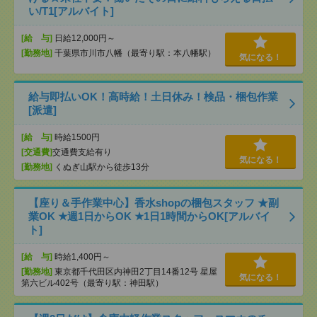
い/T1[アルバイト]
[給 与]
日給12,000円～
[勤務地]
千葉県市川市八幡（最寄り駅：本八幡駅）
気になる！
給与即払いOK！高時給！土日休み！検品・梱包作業
[派遣]
[給 与]
時給1500円
[交通費]
交通費支給有り
気になる！
[勤務地]
くぬぎ山駅から徒歩13分
【座り＆手作業中心】香水shopの梱包スタッフ ★副
業OK ★週1日からOK ★1日1時間からOK[アルバイ
ト]
[給 与]
時給1,400円～
[勤務地]
東京都千代田区内神田2丁目14番12号 星屋
気になる！
第六ビル402号（最寄り駅：神田駅）