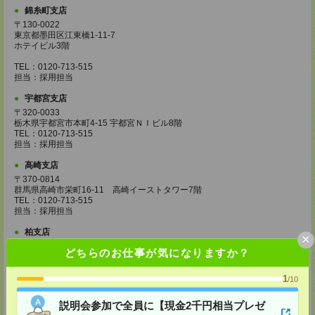
錦糸町支店
〒130-0022
東京都墨田区江東橋1-11-7
ホテイビル3階
TEL：0120-713-515
担当：採用担当
宇都宮支店
〒320-0033
栃木県宇都宮市本町4-15 宇都宮ＮＩビル8階
TEL：0120-713-515
担当：採用担当
高崎支店
〒370-0814
群馬県高崎市栄町16-11 高崎イーストタワー7階
TEL：0120-713-515
担当：採用担当
柏支店
×
〒277-0842
どちらのお仕事が気になりますか？
千葉県柏市末広町7-3 柏第一生命ビル4階
TEL：0120-713-515
担当：採用担当
1
/10
八王子支店
説明会参加で全員に【現金2千円相当プレゼ
東京都八王子市東町1－6 橋完ＬＫビル 3階