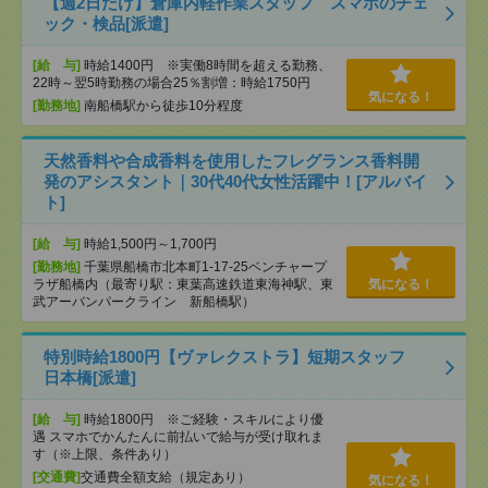
【週2日だけ】倉庫内軽作業スタッフ スマホのチェ
ック・検品[派遣]
[給 与]
時給1400円 ※実働8時間を超える勤務、
22時～翌5時勤務の場合25％割増：時給1750円
気になる！
[勤務地]
南船橋駅から徒歩10分程度
天然香料や合成香料を使用したフレグランス香料開
発のアシスタント｜30代40代女性活躍中！[アルバイ
ト]
[給 与]
時給1,500円～1,700円
[勤務地]
千葉県船橋市北本町1-17-25ベンチャープ
ラザ船橋内（最寄り駅：東葉高速鉄道東海神駅、東
気になる！
武アーバンパークライン 新船橋駅）
特別時給1800円【ヴァレクストラ】短期スタッフ
日本橋[派遣]
[給 与]
時給1800円 ※ご経験・スキルにより優
遇 スマホでかんたんに前払いで給与が受け取れま
す（※上限、条件あり）
[交通費]
交通費全額支給（規定あり）
気になる！