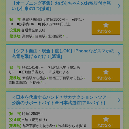
【オープニング募集】おばあちゃんのお散歩付き添
いも仕事の1つ[派遣]
[給 与]
無資格未経験：時給1500円～ ■週払い
OK ■扶養内OK ■日収1万2000円以上
[交通費]
交通費全額支給
気になる！
[勤務地]
巣鴨駅
/
目白駅
/
北池袋駅
/
…
【シフト自由・現金手渡しOK】iPhoneなどスマホの
充電を繋げるだけ！[派遣]
[給 与]
時給1414円～ ▼日払いOK（規定あ
り） ■初勤務手当あり ※規定による
[勤務地]
新宿駅から徒歩
/
新宿三丁目駅から徒歩
/
気になる！
高田馬場駅から徒歩
/
…
＜日本を代表するバンド＊サカナクション＞ツアー
公演のサポートバイト＠日本武道館[アルバイト]
[給 与]
時給1250円～
[交通費]
支給（規定有り）
気になる！
[勤務地]
九段下駅から徒歩5分
/
竹橋駅から徒歩10