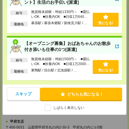
ント】生活のお手伝い[派遣]
TEL：0120-713-515
担当：採用担当
無資格未経験：時給1330円～ ■週払
給与
町田支店
いOK ■扶養内OK ■日収1万640円
以上
〒194-0022 東京都町田市森野1-33-11 町田森野ビル1階
幕張駅 / 幕張本郷駅 / 新検見川駅 / …
気になる!
勤務地
TEL：0120-713-515
担当：採用担当
越谷支店
【オープニング募集】おばあちゃんのお散歩
〒343-0816
付き添いも仕事の1つ[派遣]
埼玉県越谷市弥生町1-4 越谷弥生ビル3階
TEL：0120-713-515
担当：採用担当
無資格未経験：時給1500円～ ■週払
給与
いOK ■扶養内OK ■日収1万2000円
厚木支店
以上
巣鴨駅 / 目白駅 / 北池袋駅 / …
気になる!
勤務地
神奈川県厚木市旭町1-2-1 日本生命本厚木ビル7階
TEL：0120-713-515
担当：採用担当
藤沢支店
スキップ
どちらも気になる！
〒251-0025
神奈川県藤沢市鵠沼石上1丁目5番2号
日本生命藤沢ビル2階
しばらく表示しない
TEL：0120-713-515
担当：採用担当
甲府支店
〒400-0031 山梨県甲府市丸の内2-30-3 甲府丸の内ビル5階