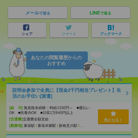
メール
LINE
で送る
で送る
シェア
ツイート
ブックマーク
あなたの閲覧履歴からの
おすすめ
説明会参加で全員に【現金2千円相当プレゼント】生
活のお手伝い[派遣]
[給 与]
無資格未経験：時給1330円～ ■週払い
OK ■扶養内OK ■日収1万640円以上
[交通費]
交通費全額支給
気になる！
[勤務地]
幕張駅
/
幕張本郷駅
/
新検見川駅
/
…