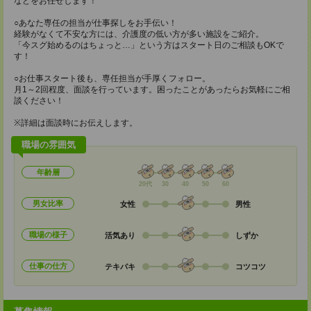
などをお任せします！
○あなた専任の担当が仕事探しをお手伝い！
経験がなくて不安な方には、介護度の低い方が多い施設をご紹介。
「今スグ始めるのはちょっと…」という方はスタート日のご相談もOKで
す！
○お仕事スタート後も、専任担当が手厚くフォロー。
月1～2回程度、面談を行っています。困ったことがあったらお気軽にご相
談ください！
※詳細は面談時にお伝えします。
職場の雰囲気
年齢層
20代
30
40
50
60
男女比率
女性
男性
職場の様子
活気あり
しずか
仕事の仕方
テキパキ
コツコツ