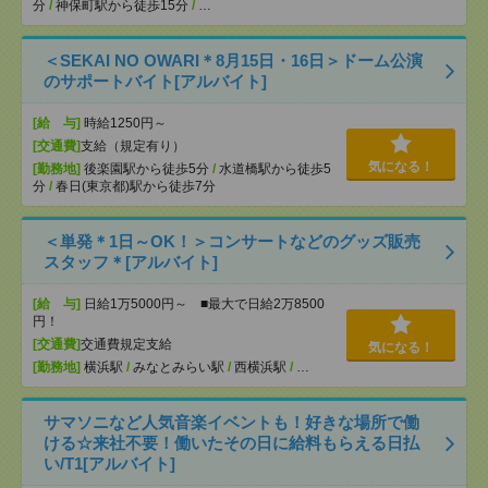
分
/
神保町駅から徒歩15分
/
…
＜SEKAI NO OWARI＊8月15日・16日＞ドーム公演
のサポートバイト[アルバイト]
[給 与]
時給1250円～
[交通費]
支給（規定有り）
気になる！
[勤務地]
後楽園駅から徒歩5分
/
水道橋駅から徒歩5
分
/
春日(東京都)駅から徒歩7分
＜単発＊1日～OK！＞コンサートなどのグッズ販売
スタッフ＊[アルバイト]
[給 与]
日給1万5000円～ ■最大で日給2万8500
円！
[交通費]
交通費規定支給
気になる！
[勤務地]
横浜駅
/
みなとみらい駅
/
西横浜駅
/
…
サマソニなど人気音楽イベントも！好きな場所で働
ける☆来社不要！働いたその日に給料もらえる日払
い/T1[アルバイト]