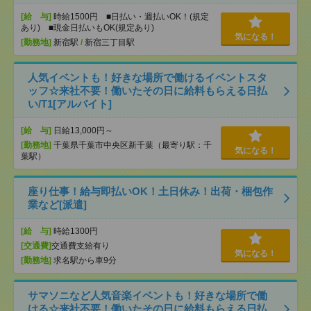
[給 与]
時給1500円 ■日払い・週払いOK！(規定
あり) ■現金日払いもOK(規定あり)
気になる！
[勤務地]
新宿駅
/
新宿三丁目駅
人気イベントも！好きな場所で働けるイベントスタ
ッフ☆来社不要！働いたその日に給料もらえる日払
い/T1[アルバイト]
[給 与]
日給13,000円～
[勤務地]
千葉県千葉市中央区新千葉（最寄り駅：千
気になる！
葉駅）
座り仕事！給与即払いOK！土日休み！出荷・梱包作
業など[派遣]
[給 与]
時給1300円
[交通費]
交通費支給有り
気になる！
[勤務地]
求名駅から車9分
サマソニなど人気音楽イベントも！好きな場所で働
ける☆来社不要！働いたその日に給料もらえる日払