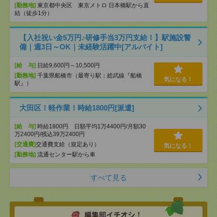
[勤務地]
東京都中央区 東京メトロ 日本橋駅から直
結（徒歩1分）
【入社祝い金5万円♪研修手当3万円支給！】駅施設警
備｜週3日～OK｜未経験活躍中[アルバイト]
[給 与]
日給9,600円～10,500円
[勤務地]
千葉県船橋市（最寄り駅：総武線『船橋
気になる！
駅』）
大田区！軽作業！時給1800円[派遣]
[給 与]
時給1800円 日額平均1万4400円/月額30
万2400円/残込39万2400円
[交通費]
交通費支給（規定あり）
気になる！
[勤務地]
流通センター駅から車
すべて見る