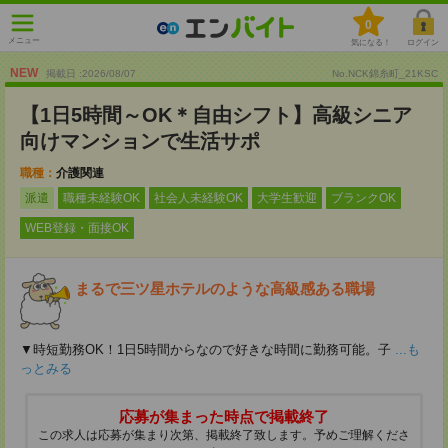
0
メニュー
気になる！
ログイン
NEW
掲載日 :2026
/
08
/
07
No.NCK錦糸町_21KSC
【1日5時間～OK＊自由シフト】高級シニア
向けマンションで生活サポ
職種：
介護関連
派遣
職種未経験OK
社会人未経験OK
大学生歓迎
ブランクOK
WEB登録・面接OK
まるで三ツ星ホテルのような高級感ある職場
▼時短勤務OK！1日5時間からなので好きな時間に勤務可能。子
...も
っとみる
応募が集まった時点で掲載終了
この求人は応募が集まり次第、掲載終了致します。予めご理解くださ