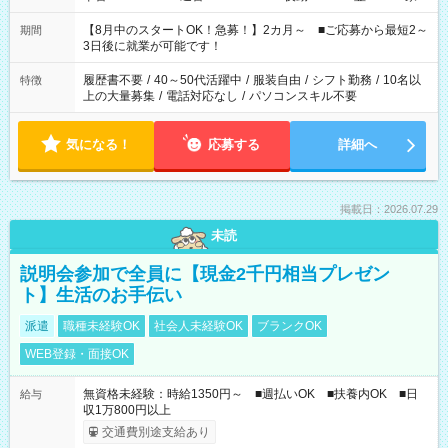
と休みを合わせたい」 「余裕を持って夕飯の準備がしたい」
「できれば残業はしたくない」 など、ご希望を教えてください
【8月中のスタートOK！急募！】2カ月～ ■ご応募から最短2～
期間
ね。 ※Wワーク希望の方へ 今ご覧のお仕事で希望する勤務時間
3日後に就業が可能です！
と、もう1つのお仕事の勤務時間。 合計で週40時間を超える場
合は応募できません。
履歴書不要
/
40～50代活躍中
/
服装自由
/
シフト勤務
/
10名以
特徴
上の大量募集
/
電話対応なし
/
パソコンスキル不要
気になる！
応募する
詳細へ
掲載日：2026.07.29
未読
説明会参加で全員に【現金2千円相当プレゼン
ト】生活のお手伝い
派遣
職種未経験OK
社会人未経験OK
ブランクOK
WEB登録・面接OK
無資格未経験：時給1350円～ ■週払いOK ■扶養内OK ■日
給与
収1万800円以上
交通費別途支給あり