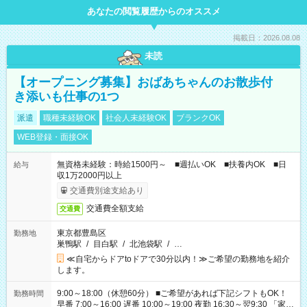
あなたの閲覧履歴からのオススメ
掲載日：2026.08.08
未読
【オープニング募集】おばあちゃんのお散歩付
き添いも仕事の1つ
派遣
職種未経験OK
社会人未経験OK
ブランクOK
WEB登録・面接OK
無資格未経験：時給1500円～ ■週払いOK ■扶養内OK ■日
給与
収1万2000円以上
交通費別途支給あり
交通費全額支給
交通費
東京都豊島区
勤務地
巣鴨駅
/
目白駅
/
北池袋駅
/
…
≪自宅からドアtoドアで30分以内！≫ご希望の勤務地を紹介
します。
9:00～18:00（休憩60分） ■ご希望があれば下記シフトもOK！
勤務時間
早番 7:00～16:00 遅番 10:00～19:00 夜勤 16:30～翌9:30 「家族