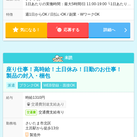
1日あたりの実働時間：最大5時間/日 11:00-19:00 └1日あたりの
実働時間：1-5時間 └上記の時間帯内であれば、いつでも勤務可
能！ └平日・土曜日の中で、お好きな曜日でご勤務いただけま
週1日からOK / 日払いOK / 副業・WワークOK
特徴
す！ 【シフト例】 ・11:00～14:00 ・16:30～19:00 ・13:00～
18:00 などのように、自由な働き方が可能なお仕事です！
気になる！
応募する
詳細へ
未読
座り仕事！高時給！土日休み！日勤のお仕事！
製品の封入・梱包
派遣
ブランクOK
WEB登録・面接OK
時給1310円
給与
交通費別途支給あり
交通費支給有り
交通費
さいたま市北区
勤務地
土呂駅から徒歩13分
製造外