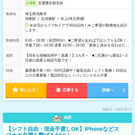
交通費全額支給
交通費
埼玉県鴻巣市
勤務地
鴻巣駅
/
北鴻巣駅
/
吹上(埼玉県)駅
≪自宅からドアtoドアで30分以内！≫ご希望の勤務地を紹介
します。
9:00～18:00（休憩60分） ■ご希望があれば下記シフトもOK！
勤務時間
早番 7:00～16:00 遅番 10:00～19:00 「家族と休みを合わせた
い」 「余裕を持って夕飯の準備がしたい」 「できれば残業はし
たくない」 など、ご希望を教えてくださいね。 ※Wワーク希望
【現在も積極採用中！急募！】2カ月～ ■ご応募から最短2～3
期間
の方へ 今ご覧のお仕事で希望する勤務時間と、もう1つのお仕事
日後の就業も相談可能です！
の勤務時間。 合計で週40時間を超える場合は応募できません。
履歴書不要
/
40～50代活躍中
/
服装自由
/
シフト勤務
/
10名以
特徴
上の大量募集
/
電話対応なし
/
パソコンスキル不要
気になる！
応募する
詳細へ
掲載日：2026.08.07
未読
【シフト自由・現金手渡しOK】iPhoneなどス