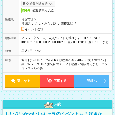
交通費別途支給あり
交通費規定支給
交通費
横浜市西区
勤務地
横浜駅
/
みなとみらい駅
/
西横浜駅
/
…
イベント会場
＜シフト例＞ いろいろなシフトで働けます！ ■7:00-24:00
勤務時間
■8:00-21:00 ■9:00-21:00 ■18:00-翌7:00 ■20:30-翌11:00 など
単発1日～OK!
期間
週1日からOK
/
日払いOK
/
履歴書不要
/
40～50代活躍中
/
副
特徴
業・WワークOK
/
服装自由
/
シフト勤務
/
電話対応なし
/
パソ
コンスキル不要
気になる！
応募する
詳細へ
未読
ちいさいかわいいキャラのイベントも！好きな