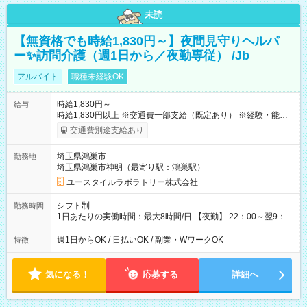
未読
【無資格でも時給1,830円～】夜間見守りヘルパ
ー✨訪問介護（週1日から／夜勤専従） /Jb
アルバイト
職種未経験OK
時給1,830円～
給与
時給1,830円以上 ※交通費一部支給（既定あり） ※経験・能力を
考慮して決定します 【収入例】 週1回勤務の場合：1,830円×8時
交通費別途支給あり
間×4回=5万8,560円 週3回勤務の場合：1,830円×8時間×12回
=17万5,680円 【試用期間】試用期間あり 試用期間の長さ：2ヶ
埼玉県鴻巣市
勤務地
月 ※ 雇用形態と給与に、本採用時と異なる部分があります。 雇
埼玉県鴻巣市神明（最寄り駅：鴻巣駅）
用形態：本採用時と同じです。 給与：時給 1,580円以上
ユースタイルラボラトリー株式会社
シフト制
勤務時間
1日あたりの実働時間：最大8時間/日 【夜勤】 22：00～翌9：
00 ※週1日～OK ／ 夜勤専従 ＊＊ 勤務時間例 ＊＊ ■22時か
ら翌7時 ■23時から翌8時 ■24時から翌9時 など ※上記の時間
週1日からOK / 日払いOK / 副業・WワークOK
特徴
内で8時間勤務（休憩1時間）ご利用者様により、時間は異なり
ます。 ※曜日固定（毎週同じ曜日での勤務となります）
気になる！
応募する
詳細へ