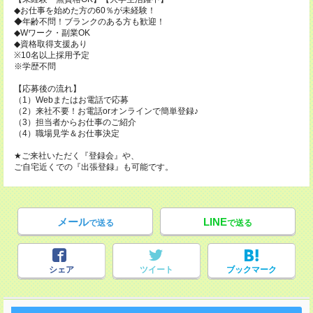
◆お仕事を始めた方の60％が未経験！
◆年齢不問！ブランクのある方も歓迎！
◆Wワーク・副業OK
◆資格取得支援あり
※10名以上採用予定
※学歴不問
【応募後の流れ】
（1）Webまたはお電話で応募
（2）来社不要！お電話orオンラインで簡単登録♪
（3）担当者からお仕事のご紹介
（4）職場見学＆お仕事決定
★ご来社いただく『登録会』や、
ご自宅近くでの『出張登録』も可能です。
メール
LINE
で送る
で送る
シェア
ツイート
ブックマーク