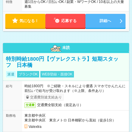
週1日からOK / 日払いOK / 副業・WワークOK / 10名以上の大量
特徴
募集
気になる！
応募する
詳細へ
未読
特別時給1800円【ヴァレクストラ】短期スタッ
フ 日本橋
派遣
ブランクOK
WEB登録・面接OK
時給1800円 ※ご経験・スキルにより優遇 スマホでかんたんに
給与
前払いで給与が受け取れます（※上限、条件あり）
交通費別途支給あり
交通費全額支給（規定あり）
交通費
東京都中央区
勤務地
東京都中央区 東京メトロ 日本橋駅から直結（徒歩1分）
Valextra