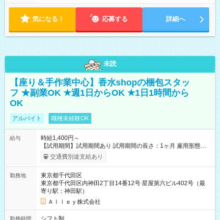
気になる！
応募する
詳細へ
未読
【座り＆手作業中心】香水shopの梱包スタッ
フ ★副業OK ★週1日からOK ★1日1時間から
OK
アルバイト
職種未経験OK
時給1,400円～
給与
【試用期間】試用期間あり 試用期間の長さ：1ヶ月 雇用形態、
給与は本採用時と同じです。
交通費別途支給あり
東京都千代田区
勤務地
東京都千代田区内神田2丁目14番12号 星屋第六ビル402号（最
寄り駅：神田駅）
Ａｌｌｅｙ株式会社
シフト制
勤務時間