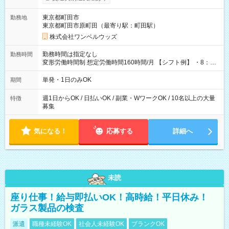
ンビニATMから 日払い分を引き落とせます！ 【試用期間】試
用期間なし
東京都町田市
勤務地
東京都町田市原町田（最寄り駅：町田駅）
株式会社ワンベルウッズ
勤務時間は指定なし
勤務時間
変形労働時間制 想定労働時間160時間/月 【シフト例】 ・8：00
～21：00
単発・1日のみOK
期間
週1日からOK / 日払いOK / 副業・WワークOK / 10名以上の大量
特徴
募集
気になる！
応募する
詳細へ
未読
座り仕事！給与即払いOK！高時給！平日休み！
ガラス製品の検査
派遣
職種未経験OK
社会人未経験OK
ブランクOK