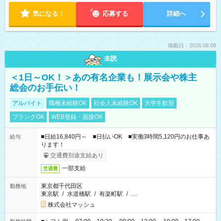
気になる！
応募する
詳細へ
掲載日：2026.08.08
未読
＜1日～OK！＞あの有名企業も！展示会や株主
総会のお手伝い！
アルバイト
職種未経験OK
社会人未経験OK
大学生歓迎
ブランクOK
WEB登録・面接OK
■日給16,840円～ ■日払いOK ■実働3時間5,120円のお仕事あ
給与
ります！
交通費別途支給あり
一部支給
交通費
東京都千代田区
勤務地
東京駅
/
水道橋駅
/
有楽町駅
/
…
株式会社マッシュ