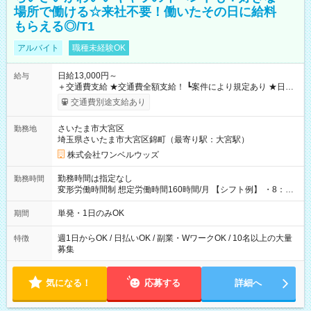
場所で働ける☆来社不要！働いたその日に給料
もらえる◎/T1
アルバイト
職種未経験OK
日給13,000円～
給与
＋交通費支給 ★交通費全額支給！ ┗案件により規定あり ★日払
いOK！（規定あり） ┗働いたその日に現金GET♪ お仕事後はコ
交通費別途支給あり
ンビニATMから 日払い分を引き落とせます！ 【試用期間】試
用期間なし
さいたま市大宮区
勤務地
埼玉県さいたま市大宮区錦町（最寄り駅：大宮駅）
株式会社ワンベルウッズ
勤務時間は指定なし
勤務時間
変形労働時間制 想定労働時間160時間/月 【シフト例】 ・8：00
～21：00
単発・1日のみOK
期間
週1日からOK / 日払いOK / 副業・WワークOK / 10名以上の大量
特徴
募集
気になる！
応募する
詳細へ