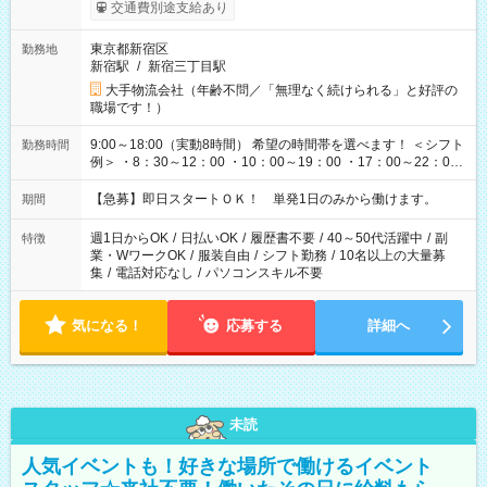
交通費別途支給あり
東京都新宿区
勤務地
新宿駅
/
新宿三丁目駅
大手物流会社（年齢不問／「無理なく続けられる」と好評の
職場です！）
9:00～18:00（実動8時間） 希望の時間帯を選べます！ ＜シフト
勤務時間
例＞ ・8：30～12：00 ・10：00～19：00 ・17：00～22：00
・13：00～22：00 ・22：00～翌6：00 など
【急募】即日スタートＯＫ！ 単発1日のみから働けます。
期間
週1日からOK
/
日払いOK
/
履歴書不要
/
40～50代活躍中
/
副
特徴
業・WワークOK
/
服装自由
/
シフト勤務
/
10名以上の大量募
集
/
電話対応なし
/
パソコンスキル不要
気になる！
応募する
詳細へ
未読
人気イベントも！好きな場所で働けるイベント