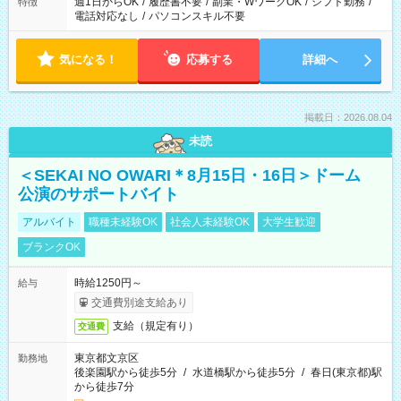
週1日からOK
/
履歴書不要
/
副業・WワークOK
/
シフト勤務
/
特徴
電話対応なし
/
パソコンスキル不要
気になる！
応募する
詳細へ
掲載日：2026.08.04
未読
＜SEKAI NO OWARI＊8月15日・16日＞ドーム
公演のサポートバイト
アルバイト
職種未経験OK
社会人未経験OK
大学生歓迎
ブランクOK
時給1250円～
給与
交通費別途支給あり
支給（規定有り）
交通費
東京都文京区
勤務地
後楽園駅から徒歩5分
/
水道橋駅から徒歩5分
/
春日(東京都)駅
から徒歩7分