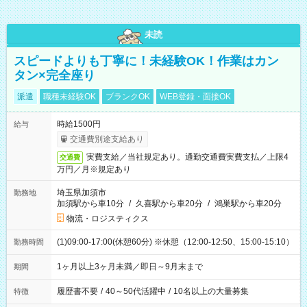
未読
スピードよりも丁寧に！未経験OK！作業はカン
タン×完全座り
派遣
職種未経験OK
ブランクOK
WEB登録・面接OK
時給1500円
給与
交通費別途支給あり
実費支給／当社規定あり。通勤交通費実費支払／上限4
交通費
万円／月※規定あり
埼玉県加須市
勤務地
加須駅から車10分
/
久喜駅から車20分
/
鴻巣駅から車20分
物流・ロジスティクス
(1)09:00-17:00(休憩60分) ※休憩（12:00-12:50、15:00-15:10）
勤務時間
1ヶ月以上3ヶ月未満／即日～9月末まで
期間
履歴書不要
/
40～50代活躍中
/
10名以上の大量募集
特徴