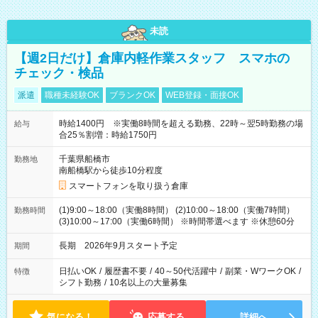
未読
【週2日だけ】倉庫内軽作業スタッフ スマホの
チェック・検品
派遣
職種未経験OK
ブランクOK
WEB登録・面接OK
時給1400円 ※実働8時間を超える勤務、22時～翌5時勤務の場
給与
合25％割増：時給1750円
千葉県船橋市
勤務地
南船橋駅から徒歩10分程度
スマートフォンを取り扱う倉庫
(1)9:00～18:00（実働8時間） (2)10:00～18:00（実働7時間）
勤務時間
(3)10:00～17:00（実働6時間） ※時間帯選べます ※休憩60分
長期 2026年9月スタート予定
期間
日払いOK
/
履歴書不要
/
40～50代活躍中
/
副業・WワークOK
/
特徴
シフト勤務
/
10名以上の大量募集
気になる！
応募する
詳細へ