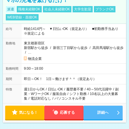
マホの充電を繋げるだけ！
派遣
職種未経験OK
社会人未経験OK
大学生歓迎
ブランクOK
WEB登録・面接OK
時給1414円～ ▼日払いOK（規定あり） ■初勤務手当あり
給与
※規定による
東京都新宿区
勤務地
新宿駅から徒歩
/
新宿三丁目駅から徒歩
/
高田馬場駅から徒歩
/
…
物流企業
9:00～18:00
勤務時間
即日～OK！ 1日～働けます＾＾（規定あり）
期間
週1日からOK
/
日払いOK
/
履歴書不要
/
40～50代活躍中
/
副
特徴
業・WワークOK
/
服装自由
/
シフト勤務
/
10名以上の大量募
集
/
電話対応なし
/
パソコンスキル不要
気になる！
応募する
詳細へ