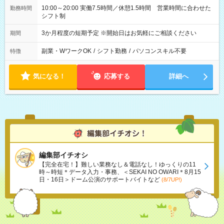
10:00～20:00 実働7.5時間／休憩1.5時間 営業時間に合わせた
勤務時間
シフト制
3か月程度の短期予定 ※開始日はお気軽にご相談ください
期間
副業・WワークOK
/
シフト勤務
/
パソコンスキル不要
特徴
気になる！
応募する
詳細へ
編集部イチオシ
【完全在宅！】難しい業務なし＆電話なし！ゆっくりの11
時～時短＊データ入力・事務、＜SEKAI NO OWARI＊8月15
日・16日＞ドーム公演のサポートバイトなど
(8/7UP!)