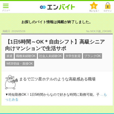
0
メニュー
気になる！
ログイン
お探しのバイト情報は掲載が終了しました。
掲載日 :2026
/
05
/
26
No.NCK川越_23KWG
【1日5時間～OK＊自由シフト】高級シニア
向けマンションで生活サポ
派遣
職種未経験OK
社会人未経験OK
大学生歓迎
ブランクOK
WEB登録・面接OK
まるで三ツ星ホテルのような高級感ある職場
▼時短勤務OK！1日5時間からなので好きな時間に勤務可能。子
...も
っとみる