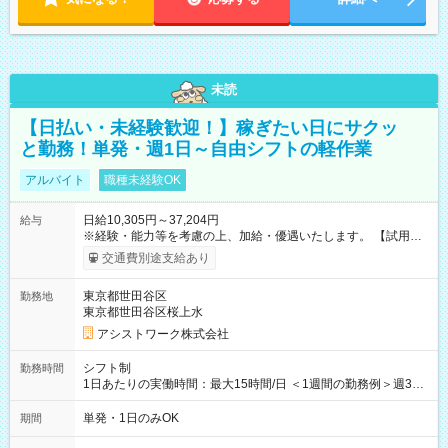
未読
【日払い・未経験歓迎！】稼ぎたい日にサクッ
と勤務！単発・週1日～自由シフトの軽作業
アルバイト
職種未経験OK
日給10,305円～37,204円
給与
※経験・能力等を考慮の上、加給・優遇いたします。 【試用期
間】試用期間なし
交通費別途支給あり
東京都世田谷区
勤務地
東京都世田谷区桜上水
アシストワーク株式会社
シフト制
勤務時間
1日あたりの実働時間：最大15時間/日 ＜1週間の勤務例＞週3回
勤務 勤務：月・水・金 休み：火・木・土・日 好きな時にお仕事
可能です！ ※1日あたりの最大実働時間は日勤、夜勤共に勤務し
単発・1日のみOK
期間
た時間になります。