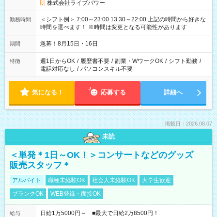
株式会社ライブパワー
＜シフト例＞ 7:00～23:00 13:30～22:00 上記の時間から好きな
勤務時間
時間を選べます！ ※時間は変更となる可能性があります
急募！8月15日・16日
期間
週1日からOK
/
履歴書不要
/
副業・WワークOK
/
シフト勤務
/
特徴
電話対応なし
/
パソコンスキル不要
気になる！
応募する
詳細へ
掲載日：2026.08.07
未読
＜単発＊1日～OK！＞コンサートなどのグッズ
販売スタッフ＊
アルバイト
職種未経験OK
社会人未経験OK
大学生歓迎
ブランクOK
WEB登録・面接OK
日給1万5000円～ ■最大で日給2万8500円！
給与