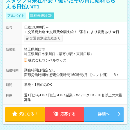
スタッフ☆来社不要！働いたその日に給料もら
える日払い/T1
アルバイト
職種未経験OK
日給13,000円～
給与
＋交通費支給 ★交通費全額支給！ ┗案件により規定あり ★日払
いOK！（規定あり） ┗働いたその日に現金GET♪ お仕事後はコ
交通費別途支給あり
ンビニATMから 日払い分を引き落とせます！ 【試用期間】試
用期間なし
埼玉県川口市
勤務地
埼玉県川口市東川口（最寄り駅：東川口駅）
株式会社ワンベルウッズ
勤務時間は指定なし
勤務時間
変形労働時間制 想定労働時間160時間/月 【シフト例】 ・8：00
～21：00
単発・1日のみOK
期間
週1日からOK / 日払いOK / 副業・WワークOK / 10名以上の大量
特徴
募集
気になる！
応募する
詳細へ