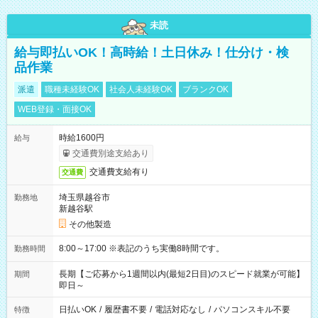
未読
給与即払いOK！高時給！土日休み！仕分け・検
品作業
派遣
職種未経験OK
社会人未経験OK
ブランクOK
WEB登録・面接OK
時給1600円
給与
交通費別途支給あり
交通費支給有り
交通費
埼玉県越谷市
勤務地
新越谷駅
その他製造
8:00～17:00 ※表記のうち実働8時間です。
勤務時間
長期【ご応募から1週間以内(最短2日目)のスピード就業が可能】
期間
即日～
日払いOK
/
履歴書不要
/
電話対応なし
/
パソコンスキル不要
特徴