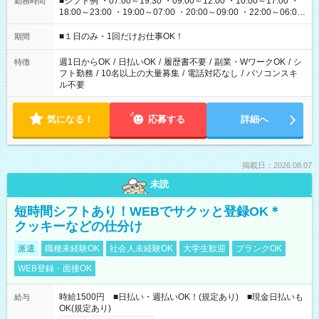
■シフト例 ・07:00～19:30 ・09:00～12:00 ・10:00～17:00 ・
勤務時間
18:00～23:00 ・19:00～07:00 ・20:00～09:00 ・22:00～06:00
etc ★最短で3時間で5,120円のお仕事から 15時間で2万円近く稼
げるお仕事も！ ご希望のお時間に合わせてご紹介！ ※シフトは
■１日のみ・1回だけお仕事OK！
期間
現場によって異なります。 ※勿論、休憩時間はあるのでご安心
ください！
週1日からOK
/
日払いOK
/
履歴書不要
/
副業・WワークOK
/
シ
特徴
フト勤務
/
10名以上の大量募集
/
電話対応なし
/
パソコンスキ
ル不要
気になる！
応募する
詳細へ
掲載日：2026.08.07
未読
短時間シフトあり！WEBでサクッと登録OK＊
クッキーなどの仕分け
派遣
職種未経験OK
社会人未経験OK
大学生歓迎
ブランクOK
WEB登録・面接OK
時給1500円 ■日払い・週払いOK！(規定あり) ■現金日払いも
給与
OK(規定あり)