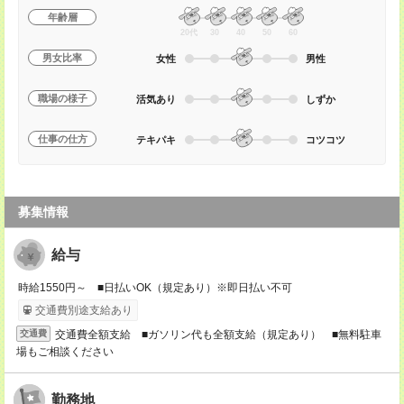
年齢層
20代
30
40
50
60
男女比率
女性
男性
職場の様子
活気あり
しずか
仕事の仕方
テキパキ
コツコツ
募集情報
給与
時給1550円～ ■日払いOK（規定あり）※即日払い不可
交通費別途支給あり
交通費全額支給 ■ガソリン代も全額支給（規定あり） ■無料駐車
交通費
場もご相談ください
勤務地