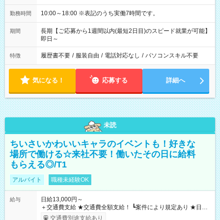
10:00～18:00 ※表記のうち実働7時間です。
勤務時間
長期【ご応募から1週間以内(最短2日目)のスピード就業が可能】
期間
即日～
履歴書不要
/
服装自由
/
電話対応なし
/
パソコンスキル不要
特徴
気になる！
応募する
詳細へ
未読
ちいさいかわいいキャラのイベントも！好きな
場所で働ける☆来社不要！働いたその日に給料
もらえる◎/T1
アルバイト
職種未経験OK
日給13,000円～
給与
＋交通費支給 ★交通費全額支給！ ┗案件により規定あり ★日払
いOK！（規定あり） ┗働いたその日に現金GET♪ お仕事後はコ
交通費別途支給あり