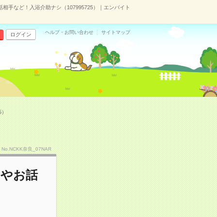
手など！入浴介助ナシ（107995725）｜エンバイト
ヘルプ・お問い合わせ
サイトマップ
ログイン
5）
No.NCKK奈良_07NAR
いやお話