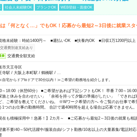
K
社会人未経験OK
ブランクOK
WEB登録・面接OK
は「何となく…」でもOK！応募から最短2～3日後に就業スタ
資格未経験：時給1400円～ ■週払いOK ■扶養内OK ■日収1万1200円以上
交通費別途支給あり
交通費全額支給
通費
阪市天王寺区
王寺駅
/
大阪上本町駅
/
鶴橋駅
/
…
≪自宅からドアtoドアで30分以内！≫ご希望の勤務地を紹介します。
00～18:00（休憩60分） ■ご希望があれば下記シフトもOK！ 早番 7:00～16:00 遅
家族と休みを合わせたい」 「余裕を持って夕飯の準備がしたい」 「できれば
ど、ご希望を教えてくださいね。 ※Wワーク希望の方へ 今ご覧のお仕事で希
う1つのお仕事の勤務時間。 合計で週40時間を超える場合は応募できません。
現在も積極採用中！急募！】2カ月～ ■ご応募から最短2～3日後の就業も相
歴書不要
/
40～50代活躍中
/
服装自由
/
シフト勤務
/
10名以上の大量募集
/
電話対応
要