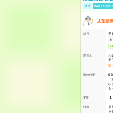
派遣
職種未経験O
志望動機
無
給与
交
大
勤務地
天
9:
勤務時間
「
な
も
【
期間
履
特徴
不