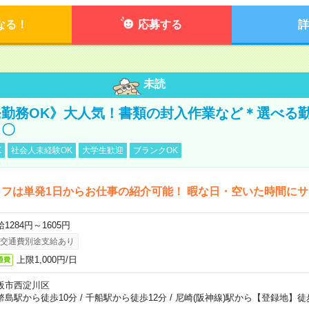
なる！
応募する
詳
未読
勤務OK》大人気！書類の封入作業など＊選べる
し〇
K
社会人未経験OK
大学生歓迎
ブランクOK
フは単発1日からお仕事の紹介可能！ 暇な日・空いた時間に
1284円～1605円
交通費別途支給あり
上限1,000円/日
通費
阪市西淀川区
幣島駅から徒歩10分
/
千船駅から徒歩12分
/
尼崎(阪神線)駅から【登録地】徒