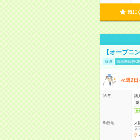
気に
【オープニン
派遣
職種未経験O
≪週2日
無
給与
交
大
勤務地
天