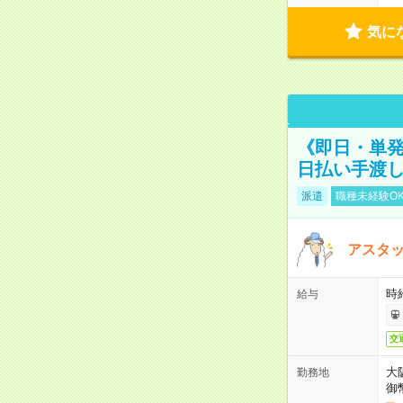
気に
《即日・単発
日払い手渡
派遣
職種未経験O
アスタッ
時給
給与
交
大
勤務地
御