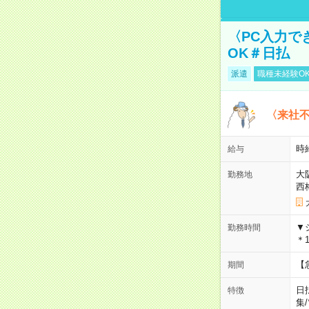
〈PC入力で
OK＃日払
派遣
職種未経験O
〈来社
時給
給与
大
勤務地
西
▼
勤務時間
＊1
【
期間
日
特徴
集
/