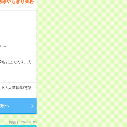
誘導やもぎり業務
/
…
の間で2名以上で入り、人
以上の大量募集
/
電話
細へ
掲載日：2026.08.06