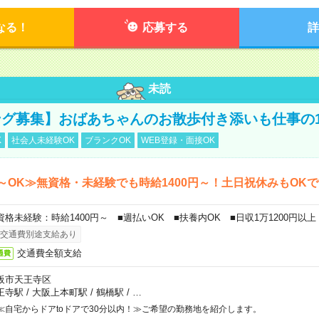
なる！
応募する
詳
未読
グ募集】おばあちゃんのお散歩付き添いも仕事の
K
社会人未経験OK
ブランクOK
WEB登録・面接OK
～OK≫無資格・未経験でも時給1400円～！土日祝休みもOK
資格未経験：時給1400円～ ■週払いOK ■扶養内OK ■日収1万1200円以上
交通費別途支給あり
交通費全額支給
通費
阪市天王寺区
王寺駅
/
大阪上本町駅
/
鶴橋駅
/
…
≪自宅からドアtoドアで30分以内！≫ご希望の勤務地を紹介します。