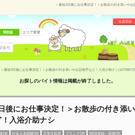
＜最短3日後にお仕事決定！＞お散歩の付き添いやお話相
会員登録
エリア変更
関西版
望条件
＜最短3日後にお仕事決定！＞お散歩の付き添いやお話相手など！入浴介助ナシ(10799572
お探しのバイト情報は掲載が終了しました。
3日後にお仕事決定！＞お散歩の付き添
ど！入浴介助ナシ
験OK
社会人未経験OK
大学生歓迎
ブランクOK
WEB登録・面接OK