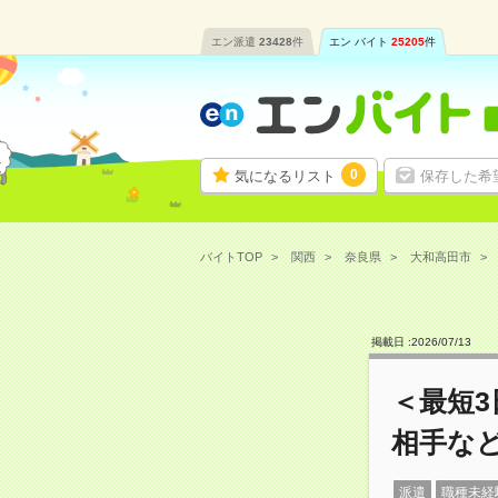
エン派遣
23428
件
エン バイト
25205
件
0
気になるリスト
保存した希
バイトTOP
関西
奈良県
大和高田市
掲載日 :
2026
/
07
/
13
＜最短
相手な
派遣
職種未経