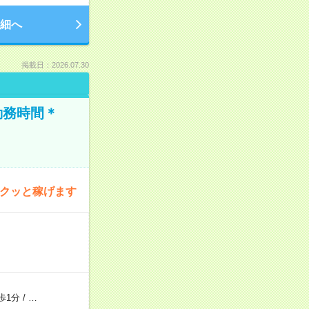
細へ
掲載日：2026.07.30
勤務時間＊
サクッと稼げます
歩1分
/
…