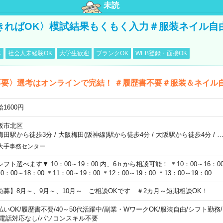
未読
きればOK〉模試結果もくもく入力＃服装ネイル自
K
社会人未経験OK
大学生歓迎
ブランクOK
WEB登録・面接OK
不要〉選考はオンラインで完結！ ＃履歴書不要＃服装＆ネイル
1600円
阪市北区
梅田駅から徒歩3分
/
大阪梅田(阪神線)駅から徒歩4分
/
大阪駅から徒歩4分
/
大手事務センター
シフト選べます▼ 10：00～19：00 内、6ｈから相談可能！ ＊10：00～16：00 
0：00～18：00 ＊11：00～19：00 ＊12：00～19：00 ＊13：00～19：00
急募】8月～、9月～、10月～ ご相談OKです ＃2カ月～短期相談OK！
払いOK
/
履歴書不要
/
40～50代活躍中
/
副業・WワークOK
/
服装自由
/
シフト勤務
/
電話対応なし
/
パソコンスキル不要