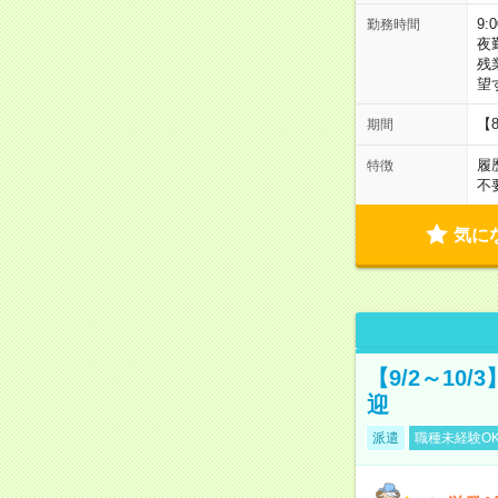
9:
勤務時間
夜
残
望
【
期間
履
特徴
不
気に
【9/2～10
迎
派遣
職種未経験O