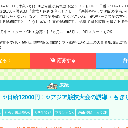
00～18:00（休憩60分） ■ご希望があれば下記シフトもOK！ 早番 7:00～16:00 遅
勤 16:30～翌9:30 「家族と休みを合わせたい」 「余裕を持って夕飯の準備
業はしたくない」 など、ご希望を教えてくださいね。 ※Wワーク希望の方へ
する勤務時間と、もう1つのお仕事の勤務時間。 合計で週40時間を超える場
8月中のスタートOK！急募！】2カ月～ ■8月～、9月スタートもOK！
歴書不要
/
40～50代活躍中
/
服装自由
/
シフト勤務
/
10名以上の大量募集
/
電話対応
要
なる！
応募する
詳
未読
/3】✨日給12000円！✨アジア競技大会の誘導・も
K
社会人未経験OK
大学生歓迎
ブランクOK
WEB登録・面接OK