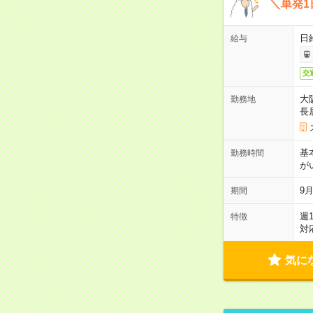
＼単発1
日給
給与
交
大
勤務地
長
基
勤務時間
が
9月
期間
週
特徴
対
気に