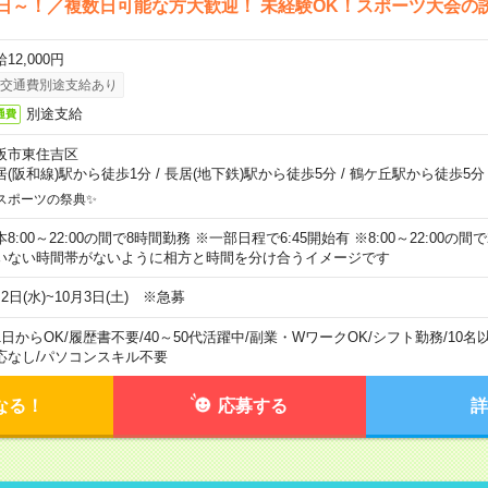
日～！／複数日可能な方大歓迎！ 未経験OK！スポーツ大会の
12,000円
交通費別途支給あり
別途支給
通費
阪市東住吉区
居(阪和線)駅から徒歩1分
/
長居(地下鉄)駅から徒歩5分
/
鶴ケ丘駅から徒歩5分
スポーツの祭典✨
本8:00～22:00の間で8時間勤務 ※一部日程で6:45開始有 ※8:00～22:00
いない時間帯がないように相方と時間を分け合うイメージです
2日(水)~10月3日(土) ※急募
1日からOK
/
履歴書不要
/
40～50代活躍中
/
副業・WワークOK
/
シフト勤務
/
10名
応なし
/
パソコンスキル不要
なる！
応募する
詳