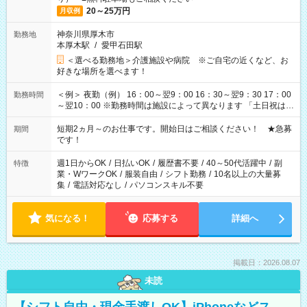
20～25万円
月収例
神奈川県厚木市
勤務地
本厚木駅
/
愛甲石田駅
＜選べる勤務地＞介護施設や病院 ※ご自宅の近くなど、お
好きな場所を選べます！
＜例＞ 夜勤（例） 16：00～翌9：00 16：30～翌9：30 17：00
勤務時間
～翌10：00 ※勤務時間は施設によって異なります 「土日祝は休
みたい」 「しっかり稼ぎたい」 「もう少し遅い時間から始めた
い」など ご希望にあったお仕事をご案内いたします。 ※未経験
短期2ヵ月～のお仕事です。開始日はご相談ください！ ★急募
期間
の方の場合は1～2ヶ月間は日中での仕事を経験いただき、 お
です！
仕事に慣れてからの夜勤になります。 ★家庭の都合でお休みが
必要な場合も遠慮なくご相談ください。
週1日からOK
/
日払いOK
/
履歴書不要
/
40～50代活躍中
/
副
特徴
業・WワークOK
/
服装自由
/
シフト勤務
/
10名以上の大量募
集
/
電話対応なし
/
パソコンスキル不要
気になる！
応募する
詳細へ
掲載日：2026.08.07
未読