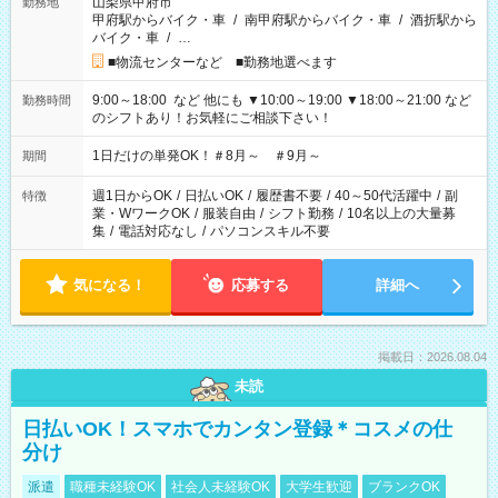
山梨県甲府市
勤務地
甲府駅からバイク・車
/
南甲府駅からバイク・車
/
酒折駅から
バイク・車
/
…
■物流センターなど ■勤務地選べます
9:00～18:00 など 他にも ▼10:00～19:00 ▼18:00～21:00 など
勤務時間
のシフトあり！お気軽にご相談下さい！
1日だけの単発OK！＃8月～ ＃9月～
期間
週1日からOK
/
日払いOK
/
履歴書不要
/
40～50代活躍中
/
副
特徴
業・WワークOK
/
服装自由
/
シフト勤務
/
10名以上の大量募
集
/
電話対応なし
/
パソコンスキル不要
気になる！
応募する
詳細へ
掲載日：2026.08.04
未読
日払いOK！スマホでカンタン登録＊コスメの仕
分け
派遣
職種未経験OK
社会人未経験OK
大学生歓迎
ブランクOK