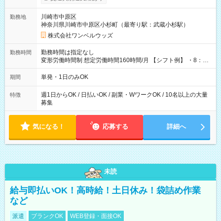
ンビニATMから 日払い分を引き落とせます！ 【試用期間】試
用期間なし
川崎市中原区
勤務地
神奈川県川崎市中原区小杉町（最寄り駅：武蔵小杉駅）
株式会社ワンベルウッズ
勤務時間は指定なし
勤務時間
変形労働時間制 想定労働時間160時間/月 【シフト例】 ・8：00
～21：00
単発・1日のみOK
期間
週1日からOK / 日払いOK / 副業・WワークOK / 10名以上の大量
特徴
募集
気になる！
応募する
詳細へ
未読
給与即払いOK！高時給！土日休み！袋詰め作業
など
派遣
ブランクOK
WEB登録・面接OK