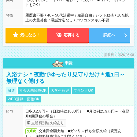
【8月中のスタートOK！急募！】2カ月～ ■8月～、9月スター
期間
ね。 ※Wワーク希望の方へ 今ご覧のお仕事で希望する勤務時間
トもOK！
と、もう1つのお仕事の勤務時間。 合計で週40時間を超える場
合は応募できません。
履歴書不要
/
40～50代活躍中
/
服装自由
/
シフト勤務
/
10名以
特徴
上の大量募集
/
電話対応なし
/
パソコンスキル不要
気になる！
応募する
詳細へ
掲載日：2026.08.08
未読
入浴ナシ＊夜勤でゆったり見守りだけ＊週1日～
無理なく働ける
派遣
社会人未経験OK
大学生歓迎
ブランクOK
WEB登録・面接OK
日収3.2万円～（日勤時給1800円） ■月収例25.9万円～（夜勤
給与
月8回勤務の場合）
交通費別途支給あり
交通費全額支給 ■ガソリン代も全額支給（規定あ
交通費
り） ■無料駐車場もご相談ください