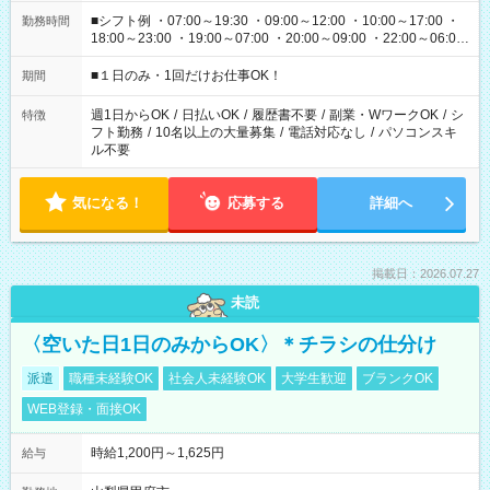
■シフト例 ・07:00～19:30 ・09:00～12:00 ・10:00～17:00 ・
勤務時間
18:00～23:00 ・19:00～07:00 ・20:00～09:00 ・22:00～06:00
etc ★最短で3時間で5,120円のお仕事から 15時間で2万円近く稼
げるお仕事も！ ご希望のお時間に合わせてご紹介！ ※シフトは
■１日のみ・1回だけお仕事OK！
期間
現場によって異なります。 ※勿論、休憩時間はあるのでご安心
ください！
週1日からOK
/
日払いOK
/
履歴書不要
/
副業・WワークOK
/
シ
特徴
フト勤務
/
10名以上の大量募集
/
電話対応なし
/
パソコンスキ
ル不要
気になる！
応募する
詳細へ
掲載日：2026.07.27
未読
〈空いた日1日のみからOK〉＊チラシの仕分け
派遣
職種未経験OK
社会人未経験OK
大学生歓迎
ブランクOK
WEB登録・面接OK
時給1,200円～1,625円
給与