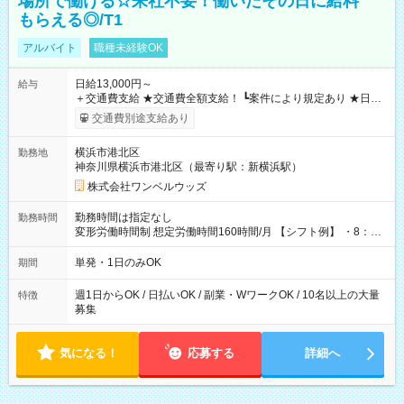
場所で働ける☆来社不要！働いたその日に給料
もらえる◎/T1
アルバイト
職種未経験OK
日給13,000円～
給与
＋交通費支給 ★交通費全額支給！ ┗案件により規定あり ★日払
いOK！（規定あり） ┗働いたその日に現金GET♪ お仕事後はコ
交通費別途支給あり
ンビニATMから 日払い分を引き落とせます！ 【試用期間】試
用期間なし
横浜市港北区
勤務地
神奈川県横浜市港北区（最寄り駅：新横浜駅）
株式会社ワンベルウッズ
勤務時間は指定なし
勤務時間
変形労働時間制 想定労働時間160時間/月 【シフト例】 ・8：00
～21：00
単発・1日のみOK
期間
週1日からOK / 日払いOK / 副業・WワークOK / 10名以上の大量
特徴
募集
気になる！
応募する
詳細へ