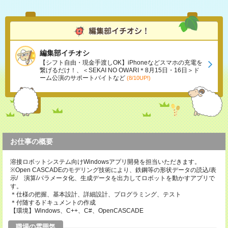
編集部イチオシ
【シフト自由・現金手渡しOK】iPhoneなどスマホの充電を
繋げるだけ！、＜SEKAI NO OWARI＊8月15日・16日＞ド
ーム公演のサポートバイトなど
(8/10UP!)
お仕事の概要
溶接ロボットシステム向けWindowsアプリ開発を担当いただきます。
※Open CASCADEのモデリング技術により、鉄鋼等の形状データの読込/表
示/ 演算/パラメータ化、生成データを出力してロボットを動かすアプリで
す。
＊仕様の把握、基本設計、詳細設計、プログラミング、テスト
＊付随するドキュメントの作成
【環境】Windows、C++、C#、OpenCASCADE
職場の雰囲気