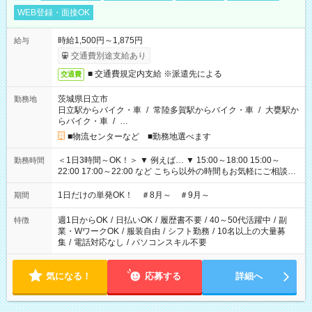
WEB登録・面接OK
時給1,500円～1,875円
給与
交通費別途支給あり
■ 交通費規定内支給 ※派遣先による
交通費
茨城県日立市
勤務地
日立駅からバイク・車
/
常陸多賀駅からバイク・車
/
大甕駅か
らバイク・車
/
…
■物流センターなど ■勤務地選べます
＜1日3時間～OK！＞ ▼ 例えば… ▼ 15:00～18:00 15:00～
勤務時間
22:00 17:00～22:00 など こちら以外の時間もお気軽にご相談く
ださい！
1日だけの単発OK！ ＃8月～ ＃9月～
期間
週1日からOK
/
日払いOK
/
履歴書不要
/
40～50代活躍中
/
副
特徴
業・WワークOK
/
服装自由
/
シフト勤務
/
10名以上の大量募
集
/
電話対応なし
/
パソコンスキル不要
気になる！
応募する
詳細へ