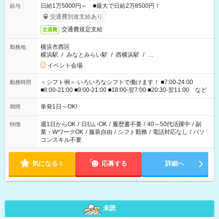
日給1万5000円～ ■最大で日給2万8500円！
給与
交通費別途支給あり
交通費規定支給
交通費
横浜市西区
勤務地
横浜駅
/
みなとみらい駅
/
西横浜駅
/
…
イベント会場
＜シフト例＞ いろいろなシフトで働けます！ ■7:00-24:00
勤務時間
■8:00-21:00 ■9:00-21:00 ■18:00-翌7:00 ■20:30-翌11:00 など
単発1日～OK!
期間
週1日からOK
/
日払いOK
/
履歴書不要
/
40～50代活躍中
/
副
特徴
業・WワークOK
/
服装自由
/
シフト勤務
/
電話対応なし
/
パソ
コンスキル不要
気になる！
応募する
詳細へ
未読