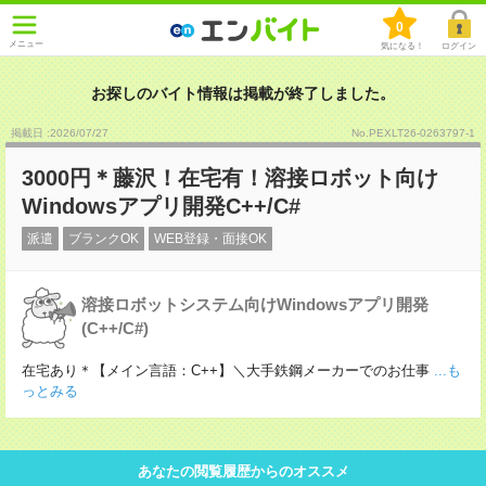
0
メニュー
気になる！
ログイン
お探しのバイト情報は掲載が終了しました。
掲載日 :2026
/
07
/
27
No.PEXLT26-0263797-1
3000円＊藤沢！在宅有！溶接ロボット向け
Windowsアプリ開発C++/C#
派遣
ブランクOK
WEB登録・面接OK
溶接ロボットシステム向けWindowsアプリ開発
(C++/C#)
在宅あり＊【メイン言語：C++】＼大手鉄鋼メーカーでのお仕事
...も
っとみる
あなたの閲覧履歴からのオススメ