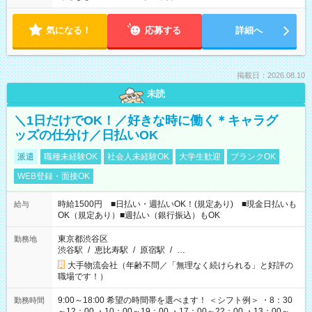
気になる！
応募する
詳細へ
掲載日：2026.08.10
未読
＼1日だけでOK！／好きな時に働く＊キャラグ
ッズの仕分け／日払いOK
派遣
職種未経験OK
社会人未経験OK
大学生歓迎
ブランクOK
WEB登録・面接OK
時給1500円 ■日払い・週払いOK！(規定あり) ■現金日払いも
給与
OK（規定あり）■週払い（銀行振込）もOK
東京都渋谷区
勤務地
渋谷駅
/
恵比寿駅
/
原宿駅
/
…
大手物流会社（年齢不問／「無理なく続けられる」と好評の
職場です！）
9:00～18:00 希望の時間帯を選べます！ ＜シフト例＞ ・8：30
勤務時間
～12：00 ・10：00～19：00 ・17：00～22：00 ・13：00～