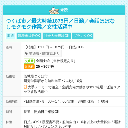
未読
つくば市／最大時給1875円／日勤／会話ほぼな
しモクモク作業／女性活躍中
派遣
職種未経験OK
社会人未経験OK
ブランクOK
【時給】1500円 ～1875円 ・日払いOK
給与
交通費別途支給あり
全額支給（当社規定あり）
交通費
25～30万円
月収例
茨城県つくば市
勤務地
研究学園駅から無料送迎バスあり10分
大手メーカーで組立：空調完備の働きやすい職場：派遣スタ
ッフ多数活躍中
<日勤専属> 8：00～17：00 実働：8時間 休憩：計60分
勤務時間
長期 開始日ご相談OK
期間
日払いOK
/
履歴書不要
/
服装自由
/
10名以上の大量募集
/
電話
特徴
対応なし
/
パソコンスキル不要