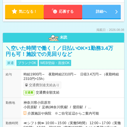
気になる！
応募する
詳細へ
掲載日：2026.08.08
未読
＼空いた時間で働く！／日払いOK×1勤務3.4万
円も可！施設での見回りなど
派遣
ブランクOK
WEB登録・面接OK
時給1900円～ 夜勤時給2310円～ 日収3.4万円～（夜勤時給
給与
2310円×15h）
交通費別途支給あり
交通費全額支給
交通費
神奈川県小田原市
勤務地
小田原駅
/
足柄(神奈川県)駅
/
螢田駅
/
…
介護施設や病院 ※ご自宅近辺からご案内可能
≪シフト例≫ 10:00～15:00（実働5時間） 12:00～17:00（実働
勤務時間