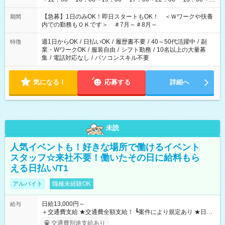
22：00 ・22：00～翌6：00 など
【急募】1日のみOK！即日スタートもOK！ ＜Ｗワークや扶養
期間
内での勤務もＯＫです＞ ＃7月～＃8月～
週1日からOK
/
日払いOK
/
履歴書不要
/
40～50代活躍中
/
副
特徴
業・WワークOK
/
服装自由
/
シフト勤務
/
10名以上の大量募
集
/
電話対応なし
/
パソコンスキル不要
気になる！
応募する
詳細へ
未読
人気イベントも！好きな場所で働けるイベント
スタッフ☆来社不要！働いたその日に給料もら
える日払い/T1
アルバイト
職種未経験OK
日給13,000円～
給与
＋交通費支給 ★交通費全額支給！ ┗案件により規定あり ★日払
いOK！（規定あり） ┗働いたその日に現金GET♪ お仕事後はコ
交通費別途支給あり