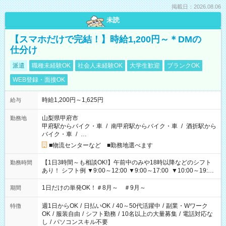
掲載日：2026.08.06
未読
【スマホだけで完結！】時給1,200円～＊DMの
仕分け
派遣
職種未経験OK
社会人未経験OK
大学生歓迎
ブランクOK
WEB登録・面接OK
時給1,200円～1,625円
給与
山梨県甲府市
勤務地
甲府駅からバイク・車
/
南甲府駅からバイク・車
/
酒折駅から
バイク・車
/
…
■物流センターなど ■勤務地選べます
【1日3時間～も相談OK!】午前中のみや18時以降などのシフト
勤務時間
あり！ シフト例 ▼9:00～12:00 ▼9:00～17:00 ▼10:00～19:00
▼18:00～21:00
1日だけの単発OK！＃8月～ ＃9月～
期間
週1日からOK
/
日払いOK
/
40～50代活躍中
/
副業・Wワーク
特徴
OK
/
服装自由
/
シフト勤務
/
10名以上の大量募集
/
電話対応な
し
/
パソコンスキル不要