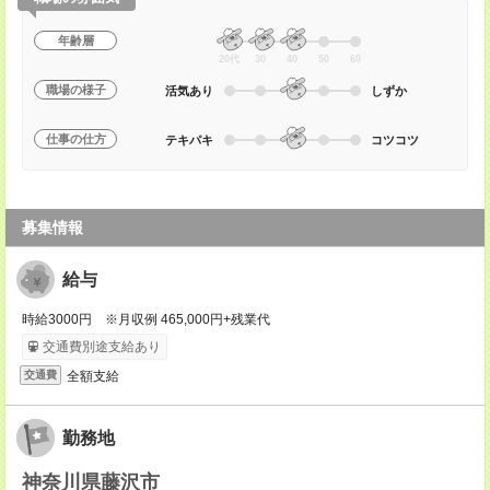
年齢層
20代
30
40
50
60
職場の様子
活気あり
しずか
仕事の仕方
テキパキ
コツコツ
募集情報
給与
時給3000円 ※月収例 465,000円+残業代
交通費別途支給あり
全額支給
交通費
勤務地
神奈川県藤沢市