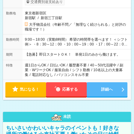
交通費別途支給あり
東京都新宿区
勤務地
新宿駅
/
新宿三丁目駅
大手物流会社（年齢不問／「無理なく続けられる」と好評の
職場です！）
9:00～18:00（実動8時間） 希望の時間帯を選べます！ ＜シフト
勤務時間
例＞ ・8：30～12：00 ・10：00～19：00 ・17：00～22：00
・13：00～22：00 ・22：00～翌6：00 など
【急募】即日スタートＯＫ！ 単発1日のみから働けます。
期間
週1日からOK
/
日払いOK
/
履歴書不要
/
40～50代活躍中
/
副
特徴
業・WワークOK
/
服装自由
/
シフト勤務
/
10名以上の大量募
集
/
電話対応なし
/
パソコンスキル不要
気になる！
応募する
詳細へ
未読
ちいさいかわいいキャラのイベントも！好きな