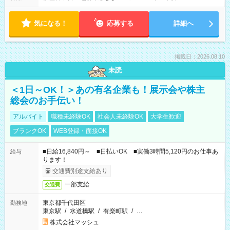
気になる！
応募する
詳細へ
掲載日：2026.08.10
未読
＜1日～OK！＞あの有名企業も！展示会や株主
総会のお手伝い！
アルバイト
職種未経験OK
社会人未経験OK
大学生歓迎
ブランクOK
WEB登録・面接OK
■日給16,840円～ ■日払いOK ■実働3時間5,120円のお仕事あ
給与
ります！
交通費別途支給あり
一部支給
交通費
東京都千代田区
勤務地
東京駅
/
水道橋駅
/
有楽町駅
/
…
株式会社マッシュ