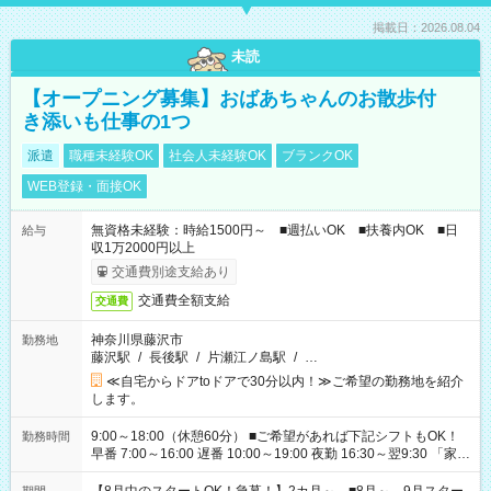
掲載日：2026.08.04
未読
【オープニング募集】おばあちゃんのお散歩付
き添いも仕事の1つ
派遣
職種未経験OK
社会人未経験OK
ブランクOK
WEB登録・面接OK
無資格未経験：時給1500円～ ■週払いOK ■扶養内OK ■日
給与
収1万2000円以上
交通費別途支給あり
交通費全額支給
交通費
神奈川県藤沢市
勤務地
藤沢駅
/
長後駅
/
片瀬江ノ島駅
/
…
≪自宅からドアtoドアで30分以内！≫ご希望の勤務地を紹介
します。
9:00～18:00（休憩60分） ■ご希望があれば下記シフトもOK！
勤務時間
早番 7:00～16:00 遅番 10:00～19:00 夜勤 16:30～翌9:30 「家族
と休みを合わせたい」 「余裕を持って夕飯の準備がしたい」
「できれば残業はしたくない」 など、ご希望を教えてください