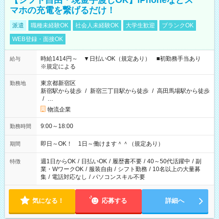
【シフト自由・現金手渡しOK】iPhoneなどス
マホの充電を繋げるだけ！
派遣
職種未経験OK
社会人未経験OK
大学生歓迎
ブランクOK
WEB登録・面接OK
時給1414円～ ▼日払いOK（規定あり） ■初勤務手当あり
給与
※規定による
東京都新宿区
勤務地
新宿駅から徒歩
/
新宿三丁目駅から徒歩
/
高田馬場駅から徒歩
/
…
物流企業
9:00～18:00
勤務時間
即日～OK！ 1日～働けます＾＾（規定あり）
期間
週1日からOK
/
日払いOK
/
履歴書不要
/
40～50代活躍中
/
副
特徴
業・WワークOK
/
服装自由
/
シフト勤務
/
10名以上の大量募
集
/
電話対応なし
/
パソコンスキル不要
気になる！
応募する
詳細へ