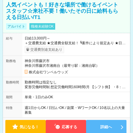
人気イベントも！好きな場所で働けるイベント
スタッフ☆来社不要！働いたその日に給料もら
える日払い/T1
アルバイト
職種未経験OK
日給13,000円～
給与
＋交通費支給 ★交通費全額支給！ ┗案件により規定あり ★日払
いOK！（規定あり） ┗働いたその日に現金GET♪ お仕事後はコ
交通費別途支給あり
ンビニATMから 日払い分を引き落とせます！ 【試用期間】試
用期間なし
神奈川県藤沢市
勤務地
神奈川県藤沢市湘南台（最寄り駅：湘南台駅）
株式会社ワンベルウッズ
勤務時間は指定なし
勤務時間
変形労働時間制 想定労働時間160時間/月 【シフト例】 ・8：00
～21：00
単発・1日のみOK
期間
週1日からOK / 日払いOK / 副業・WワークOK / 10名以上の大量
特徴
募集
気になる！
応募する
詳細へ