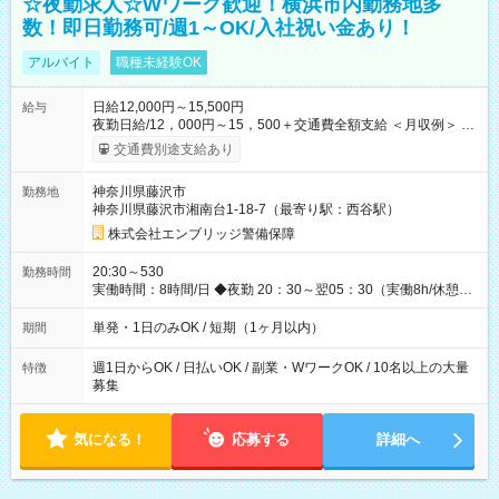
☆夜勤求人☆Wワーク歓迎！横浜市内勤務地多
数！即日勤務可/週1～OK/入社祝い金あり！
アルバイト
職種未経験OK
日給12,000円～15,500円
給与
夜勤日給/12，000円～15，500＋交通費全額支給 ＜月収例＞ 日
給12，000円×22日間＝264，000円 ◆スタートダッシュに 入社
交通費別途支給あり
祝金最大200，000円を支給！ 研修手当(法定研修20時間)：24，
500円支給！ ◆昇給あり 資格取得も応援しています♪ ◆交通費
神奈川県藤沢市
勤務地
「全額」支給 公共交通機関を利用の履歴を提出で、交通費全額
神奈川県藤沢市湘南台1-18-7（最寄り駅：西谷駅）
支給！ 自動車通勤・バイク通勤もOK ※規程あり ◆日当保証 た
とえ仕事が1時間で終わっても 日当は全額お支払いします！ 業
株式会社エンブリッジ警備保障
者さんと協力し合って、早く仕事を終えるほど、お得……！ ◆
その他 資格応援手当・隊長手当等 アルバイトから社員雇用ま
20:30～530
勤務時間
でのキャリアアップを楽しめるスキームをご用意しております
実働時間：8時間/日 ◆夜勤 20：30～翌05：30（実働8h/休憩
☆ 【試用期間】試用期間なし
1h） ※勤務地により勤務時間は多少変動あり ◆希望のシフトで
働ける！ 希望の勤務日数がありましたらご相談下さい。 週1
単発・1日のみOK / 短期（1ヶ月以内）
期間
日、月1日～の勤務OKです 夜勤・深夜のお仕事もございます
週1日からOK / 日払いOK / 副業・WワークOK / 10名以上の大量
特徴
募集
気になる！
応募する
詳細へ