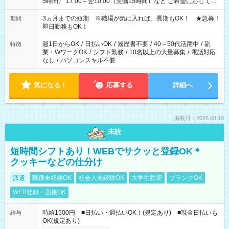
5時間） 17:00～翌10:00（実働15時間）など ご希望に応じて、
働く時間は調整できます！ お気軽に担当へ相談ください！
3ヵ月までの短期 ※職場が気に入れば、長期もOK！ ★急募！
期間
即日勤務もOK！
週1日からOK
/
日払いOK
/
履歴書不要
/
40～50代活躍中
/
副
特徴
業・WワークOK
/
シフト勤務
/
10名以上の大量募集
/
電話対応
なし
/
パソコンスキル不要
気になる！
応募する
詳細へ
掲載日：2026.08.10
未読
短時間シフトあり！WEBでサクッと登録OK＊
クッキーなどの仕分け
派遣
職種未経験OK
社会人未経験OK
大学生歓迎
ブランクOK
WEB登録・面接OK
時給1500円 ■日払い・週払いOK！(規定あり) ■現金日払いも
給与
OK(規定あり)