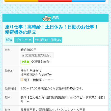
未読
座り仕事！高時給！土日休み！日勤のお仕事！
精密機器の組立
派遣
ブランクOK
WEB登録・面接OK
時給2000円
給与
交通費別途支給あり
交通費支給有り
交通費
神奈川県鎌倉市
勤務地
湘南町屋駅から徒歩7分
電子・機械系メーカー
8:30～17:00 ※表記のうち実働7時間45分です。
勤務時間
長期【ご応募から1週間以内(最短2日目)のスピード就業が可能】
期間
即日～
履歴書不要
/
電話対応なし
/
パソコンスキル不要
特徴