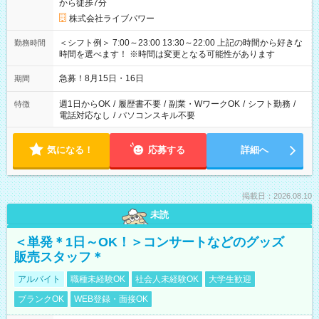
から徒歩7分
株式会社ライブパワー
＜シフト例＞ 7:00～23:00 13:30～22:00 上記の時間から好きな
勤務時間
時間を選べます！ ※時間は変更となる可能性があります
急募！8月15日・16日
期間
週1日からOK
/
履歴書不要
/
副業・WワークOK
/
シフト勤務
/
特徴
電話対応なし
/
パソコンスキル不要
気になる！
応募する
詳細へ
掲載日：2026.08.10
未読
＜単発＊1日～OK！＞コンサートなどのグッズ
販売スタッフ＊
アルバイト
職種未経験OK
社会人未経験OK
大学生歓迎
ブランクOK
WEB登録・面接OK