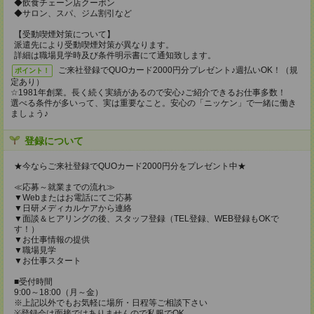
◆飲食チェーン店クーポン
◆サロン、スパ、ジム割引など
【受動喫煙対策について】
派遣先により受動喫煙対策が異なります。
詳細は職場見学時及び条件明示書にて通知致します。
ご来社登録でQUOカード2000円分プレゼント♪週払いOK！（規
ポイント！
定あり）
☆1981年創業。長く続く実績があるので安心♪ご紹介できるお仕事多数！
選べる条件が多いって、実は重要なこと。安心の「ニッケン」で一緒に働き
ましょう♪
登録について
★今ならご来社登録でQUOカード2000円分をプレゼント中★
≪応募～就業までの流れ≫
▼Webまたはお電話にてご応募
▼日研メディカルケアから連絡
▼面談＆ヒアリングの後、スタッフ登録（TEL登録、WEB登録もOKで
す！）
▼お仕事情報の提供
▼職場見学
▼お仕事スタート
■受付時間
9:00～18:00（月～金）
※上記以外でもお気軽に場所・日程等ご相談下さい
※登録会は面接ではありませんので私服でOK