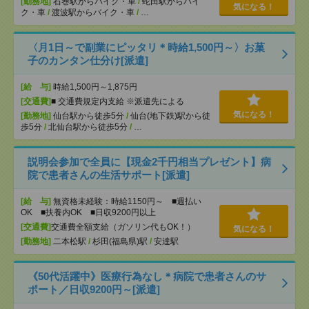
[勤務地]
石巻駅からバイク・車
/
蛇田駅からバイ
気になる！
ク・車
/
渡波駅からバイク・車
/
…
〈月1日～で副業にピッタリ＊時給1,500円～〉お菓
子のカンタン仕分け[派遣]
[給 与]
時給1,500円～1,875円
[交通費]
■ 交通費規定内支給 ※派遣先による
気になる！
[勤務地]
仙台駅から徒歩5分
/
仙台(地下鉄)駅から徒
歩5分
/
北仙台駅から徒歩5分
/
…
説明会参加で全員に【現金2千円相当プレゼント】病
院で患者さんの生活サポート[派遣]
[給 与]
無資格未経験：時給1150円～ ■週払い
OK ■扶養内OK ■日収9200円以上
[交通費]
交通費全額支給（ガソリン代もOK！）
気になる！
[勤務地]
二本松駅
/
杉田(福島県)駅
/
安達駅
《50代活躍中》医療行為なし＊病院で患者さんのサ
ポート／日収9200円～[派遣]