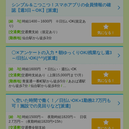
シンプル＆こつこつ！スマホアプリの会員情報の確
認【週3日～OK】[派遣]
[給 与]
時給1400～1600円 ※日払いOK(規定あ
り)
[交通費]
交通費支給（規定あり）
気になる！
[勤務地]
仙台駅から徒歩3分
〇✕アンケートの入力＊朝ゆっくりOK/残業なし週3
～/日払いOK(^^)/[派遣]
[給 与]
時給1600円 ＊日払い・週払いOK
[交通費]
交通時支給あり（上限15,000円まで/月）
気になる！
[勤務地]
青葉通一番町駅から徒歩5分
/
あおば通駅
から徒歩7分
/
仙台駅から徒歩8分
/
…
＼空いた時間で働く！／日払いOK×1勤務2.7万円も
可！施設での見回りなど[派遣]
[給 与]
時給1500円～ 夜勤時給1820円～ 日収
2.7万円～（夜勤時給1820円×15h）
[交通費]
交通費全額支給
気になる！