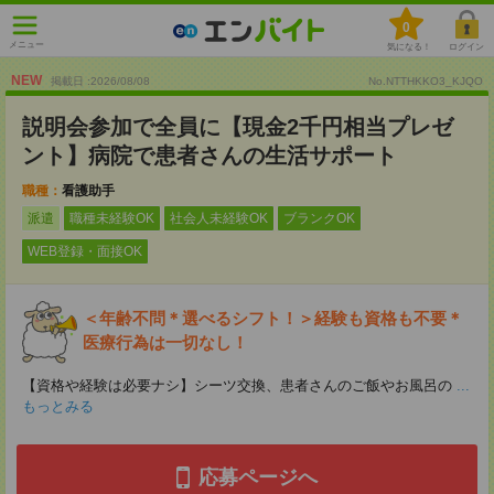
0
メニュー
気になる！
ログイン
NEW
掲載日 :2026
/
08
/
08
No.NTTHKKO3_KJQO
説明会参加で全員に【現金2千円相当プレゼ
ント】病院で患者さんの生活サポート
職種：
看護助手
派遣
職種未経験OK
社会人未経験OK
ブランクOK
WEB登録・面接OK
＜年齢不問＊選べるシフト！＞経験も資格も不要＊
医療行為は一切なし！
【資格や経験は必要ナシ】シーツ交換、患者さんのご飯やお風呂の
...
もっとみる
応募ページへ