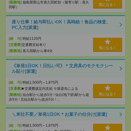
[勤務地]
福島県郡山市喜久田町卸（最寄り駅：喜久
気になる！
田駅）
座り仕事！給与即払いOK！高時給！食品の検査、
PC入力[派遣]
[給 与]
時給1120円
[交通費]
交通費支給有り
気になる！
[勤務地]
喜久田駅から車4分
《単発1日OK！日払い可》＊文房具のモクモクシー
ル貼り[派遣]
[給 与]
時給1,500円～1,875円
[交通費]
■ 交通費規定内支給 ※派遣先による
気になる！
[勤務地]
仙台駅から徒歩5分
/
仙台(地下鉄)駅から徒
歩5分
/
北仙台駅から徒歩5分
/
…
＼来社不要／単発1日OK＊お菓子の仕分け[派遣]
[給 与]
時給1,500円～1,875円