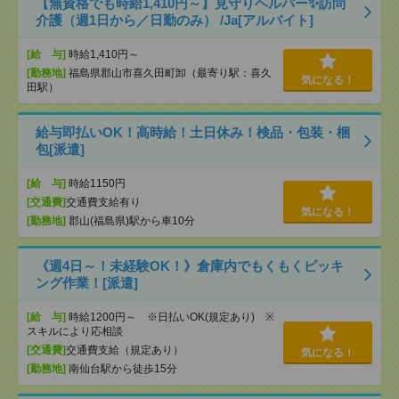
【無資格でも時給1,410円～】見守りヘルパー✨訪問
介護（週1日から／日勤のみ） /Ja[アルバイト]
[給 与]
時給1,410円～
[勤務地]
福島県郡山市喜久田町卸（最寄り駅：喜久
気になる！
田駅）
給与即払いOK！高時給！土日休み！検品・包装・梱
包[派遣]
[給 与]
時給1150円
[交通費]
交通費支給有り
気になる！
[勤務地]
郡山(福島県)駅から車10分
《週4日～！未経験OK！》倉庫内でもくもくピッキ
ング作業！[派遣]
[給 与]
時給1200円～ ※日払いOK(規定あり) ※
スキルにより応相談
[交通費]
交通費支給（規定あり）
気になる！
[勤務地]
南仙台駅から徒歩15分