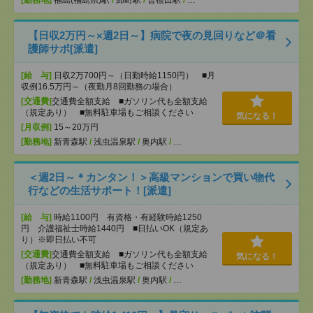
[勤務地]
福島(福島県)駅
/
卸町駅
/
曽根田駅
/
…
【日収2万円～×週2日～】病院で夜の見回りなど＠看
護師サポ[派遣]
[給 与]
日収2万700円～（日勤時給1150円） ■月
収例16.5万円～（夜勤月8回勤務の場合）
[交通費]
交通費全額支給 ■ガソリン代も全額支給
（規定あり） ■無料駐車場もご相談ください
気になる！
[月収例]
15～20万円
[勤務地]
新青森駅
/
浅虫温泉駅
/
奥内駅
/
…
＜週2日～＊カンタン！＞高級マンションで買い物代
行などの生活サポート！[派遣]
[給 与]
時給1100円 有資格・有経験時給1250
円 介護福祉士時給1440円 ■日払いOK（規定あ
り）※即日払い不可
[交通費]
交通費全額支給 ■ガソリン代も全額支給
気になる！
（規定あり） ■無料駐車場もご相談ください
[勤務地]
新青森駅
/
浅虫温泉駅
/
奥内駅
/
…