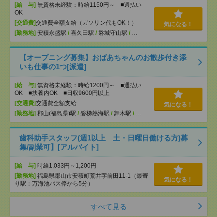
[給 与]
無資格未経験：時給1150円～ ■週払い
OK
[交通費]
交通費全額支給（ガソリン代もOK！）
気になる！
[勤務地]
安積永盛駅
/
喜久田駅
/
磐城守山駅
/
…
【オープニング募集】おばあちゃんのお散歩付き添
いも仕事の1つ[派遣]
[給 与]
無資格未経験：時給1200円～ ■週払い
OK ■扶養内OK ■日収9600円以上
[交通費]
交通費全額支給
気になる！
[勤務地]
郡山(福島県)駅
/
磐梯熱海駅
/
舞木駅
/
…
歯科助手スタッフ(週1以上 土・日曜日働ける方)募
集/副業可】[アルバイト]
[給 与]
時給1,033円～1,200円
[勤務地]
福島県郡山市安積町荒井字前田11-1（最寄
気になる！
り駅：万海池バス停から5分）
すべて見る