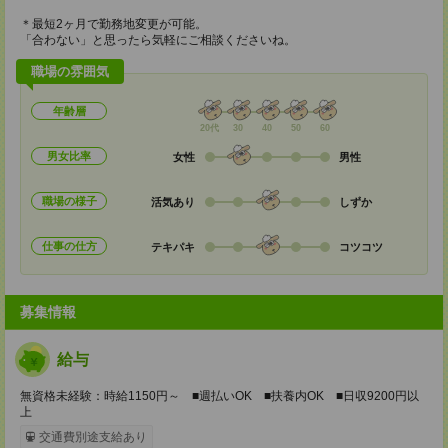
＊最短2ヶ月で勤務地変更が可能。
「合わない」と思ったら気軽にご相談くださいね。
職場の雰囲気
年齢層
20代
30
40
50
60
男女比率
女性
男性
職場の様子
活気あり
しずか
仕事の仕方
テキパキ
コツコツ
募集情報
給与
無資格未経験：時給1150円～ ■週払いOK ■扶養内OK ■日収9200円以
上
交通費別途支給あり