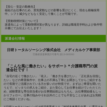
【安心・安定の勤務先】
福祉のお仕事のため、景気変動などの影響を受けにくく、現在も積極採用
中。シフト減少などもなく安定して働くことが可能です。
【受動喫煙対策について】
派遣先によって受動喫煙対策が異なります。詳細は職場見学時および条件明
示書にてお伝えいたします！
派遣会社情報
日研トータルソーシング株式会社 メディカルケア事業部
労働者派遣事業許可番号:派13-060060
「こんな風に働きたい」をサポート＊介護職専門の派
遣会社です！
「自宅の近くで働きたい」「収入」「働き方を選びたい」「正社員を目指し
たい」などの希望条件や、仕事上の不満も丁寧にお聞きしてからご紹介する
ので長期でご活躍されている方が多いのが特長です。まずはご希望を聞いた
うえで、ピッタリの求人をご紹介。また安心してお仕事を続けていただくた
め、経験豊富な専任担当者がお仕事開始前はもちろん、お仕事開始後もしっ
かりフォロー。仕事の悩みやそれ以外のことでも不安なことがあればお気軽
にご相談くださいね。
※日研トータルソーシングは経済産業省より「地域未来牽引企業」に選定され