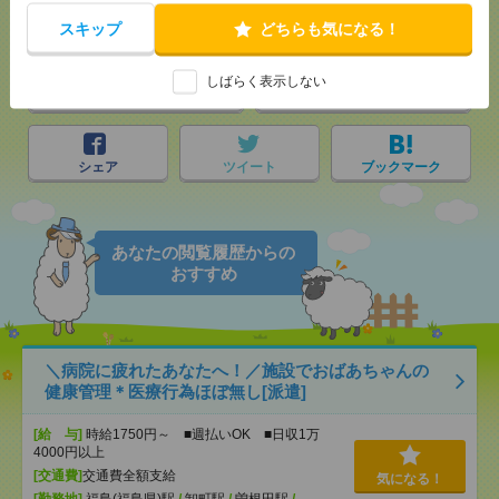
気になる！
電話応募
スキップ
どちらも気になる！
しばらく表示しない
メール
LINE
で送る
で送る
シェア
ツイート
ブックマーク
あなたの閲覧履歴からの
おすすめ
＼病院に疲れたあなたへ！／施設でおばあちゃんの
健康管理＊医療行為ほぼ無し[派遣]
[給 与]
時給1750円～ ■週払いOK ■日収1万
4000円以上
[交通費]
交通費全額支給
気になる！