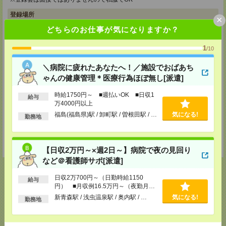
登録場所
×
どちらのお仕事が気になりますか？
メディカルケア事業部 仙台オフィス
宮城県仙台市青葉区本町1-2-20 KDX仙台ビル4F
1
/10
TEL：0120-802-179
MAIL：
tenshoku@nikken-ts.jp
担当：採用担当
＼病院に疲れたあなたへ！／施設でおばあち
ゃんの健康管理＊医療行為ほぼ無し[派遣]
メディカルケア事業部 郡山オフィス
福島県郡山市西ノ内二丁目12番8号 古川ビル
時給1750円～ ■週払いOK ■日収1
給与
TEL：0120-992-518
万4000円以上
MAIL：
tenshoku@nikken-ts.jp
担当：採用担当
福島(福島県)駅 / 卸町駅 / 曽根田駅 / …
気になる!
勤務地
登録交通費
★今ならご来社登録でQUOカード2000円分をプレゼント中★
【日収2万円～×週2日～】病院で夜の見回り
など＠看護師サポ[派遣]
日収2万700円～（日勤時給1150
給与
円） ■月収例16.5万円～（夜勤月8
回勤務の場合）
応募ページへ
新青森駅 / 浅虫温泉駅 / 奥内駅 / …
気になる!
勤務地