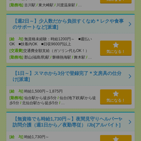
[勤務地]
古川駅
/
東大崎駅
/
川渡温泉駅
/
…
【週2日～】少人数だから負担すくなめ＊レクや食事
のサポートなど[派遣]
[給 与]
無資格未経験：時給1200円～ ■週払い
OK ■扶養内OK ■日収9600円以上
[交通費]
交通費全額支給（ガソリン代もOK！）
気になる！
[勤務地]
郡山(福島県)駅
/
磐梯熱海駅
/
舞木駅
/
…
【1日～】スマホから3分で登録完了＊文房具の仕分
け[派遣]
[給 与]
時給1,500円～1,875円
[勤務地]
仙台駅から徒歩5分
/
仙台(地下鉄)駅から徒
気になる！
歩5分
/
北仙台駅から徒歩5分
/
…
【無資格でも時給1,730円～】夜間見守りヘルパー✨
訪問介護（週1日から／夜勤専従） /Jb[アルバイト]
[給 与]
時給1,730円～