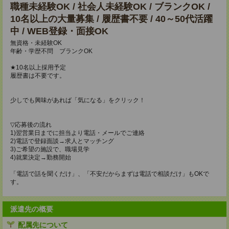
職種未経験OK / 社会人未経験OK / ブランクOK /
10名以上の大量募集 / 履歴書不要 / 40～50代活躍
中 / WEB登録・面接OK
無資格・未経験OK
年齢・学歴不問 ブランクOK
★10名以上採用予定
履歴書は不要です。
少しでも興味があれば「気になる」をクリック！
▽応募後の流れ
1)翌営業日までに担当より電話・メールでご連絡
2)電話で登録面談→求人とマッチング
3)ご希望の施設で、職場見学
4)就業決定→勤務開始
「電話で話を聞くだけ」、「不安だからまずは電話で相談だけ」もOKで
す。
派遣先の概要
配属先について