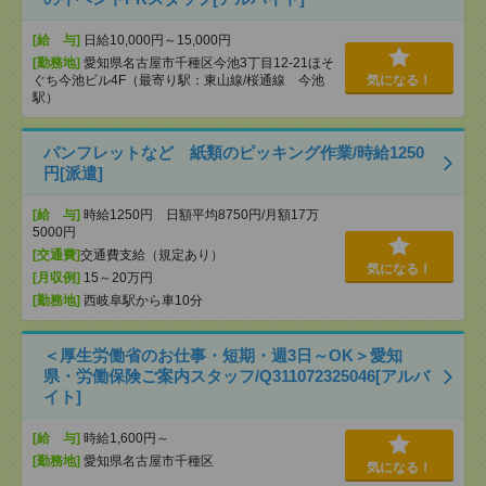
[給 与]
日給10,000円～15,000円
[勤務地]
愛知県名古屋市千種区今池3丁目12-21ほそ
ぐち今池ビル4F（最寄り駅：東山線/桜通線 今池
気になる！
駅）
パンフレットなど 紙類のピッキング作業/時給1250
円[派遣]
[給 与]
時給1250円 日額平均8750円/月額17万
5000円
[交通費]
交通費支給（規定あり）
気になる！
[月収例]
15～20万円
[勤務地]
西岐阜駅から車10分
＜厚生労働省のお仕事・短期・週3日～OK＞愛知
県・労働保険ご案内スタッフ/Q311072325046[アルバ
イト]
[給 与]
時給1,600円～
[勤務地]
愛知県名古屋市千種区
気になる！