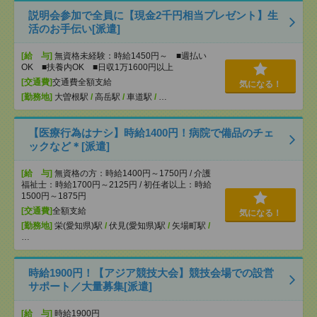
説明会参加で全員に【現金2千円相当プレゼント】生
活のお手伝い[派遣]
[給 与]
無資格未経験：時給1450円～ ■週払い
OK ■扶養内OK ■日収1万1600円以上
[交通費]
交通費全額支給
気になる！
[勤務地]
大曽根駅
/
高岳駅
/
車道駅
/
…
【医療行為はナシ】時給1400円！病院で備品のチェ
ックなど＊[派遣]
[給 与]
無資格の方：時給1400円～1750円 / 介護
福祉士：時給1700円～2125円 / 初任者以上：時給
1500円～1875円
[交通費]
全額支給
気になる！
[勤務地]
栄(愛知県)駅
/
伏見(愛知県)駅
/
矢場町駅
/
…
時給1900円！【アジア競技大会】競技会場での設営
サポート／大量募集[派遣]
[給 与]
時給1900円