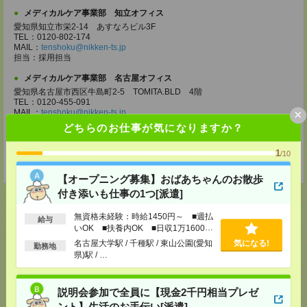
メディカルケア事業部 知立オフィス
愛知県知立市栄2-14 あすなろビル3F
TEL：0120-802-174
MAIL：
tenshoku@nikken-ts.jp
担当：採用担当
メディカルケア事業部 名古屋オフィス
愛知県名古屋市西区牛島町2-5 TOMITA.BLD 4階
TEL：0120-455-091
×
MAIL：
tenshoku@nikken-ts.jp
担当：採用担当
どちらのお仕事が気になりますか？
登録交通費
1
/10
★今ならご来社登録でQUOカード2000円分をプレゼント中★
【オープニング募集】おばあちゃんのお散歩
付き添いも仕事の1つ[派遣]
無資格未経験：時給1450円～ ■週払
給与
いOK ■扶養内OK ■日収1万1600円
応募ページへ
以上
名古屋大学駅 / 千種駅 / 東山公園(愛知
気になる!
勤務地
県)駅 / …
気になる！
電話応募
説明会参加で全員に【現金2千円相当プレゼ
ント】生活のお手伝い[派遣]