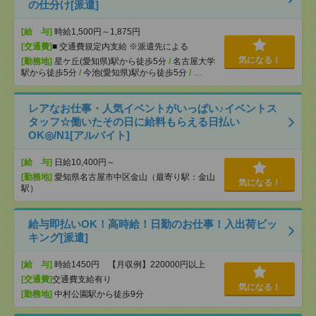
の仕分け[派遣]
[給 与]
時給1,500円～1,875円
[交通費]
■ 交通費規定内支給 ※派遣先による
気になる！
[勤務地]
星ケ丘(愛知県)駅から徒歩5分
/
名古屋大学
駅から徒歩5分
/
今池(愛知県)駅から徒歩5分
/
…
レアなお仕事・人気イベントがいっぱい♪イベントス
タッフ☆働いたその日に給料もらえる日払い
OK◎/N1[アルバイト]
[給 与]
日給10,400円～
[勤務地]
愛知県名古屋市中区金山（最寄り駅：金山
気になる！
駅）
給与即払いOK！高時給！日勤のお仕事！入出荷ピッ
キング[派遣]
[給 与]
時給1450円 【月収例】220000円以上
[交通費]
交通費支給有り
気になる！
[勤務地]
中村公園駅から徒歩9分