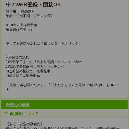
中 / WEB登録・面接OK
無資格・未経験OK
年齢・学歴不問 ブランクOK
★10名以上採用予定
履歴書は不要です。
少しでも興味があれば「気になる」をクリック！
▽応募後の流れ
1)翌営業日までに担当より電話・メールでご連絡
2)電話で登録面談→求人とマッチング
3)ご希望の施設で、職場見学
4)就業決定→勤務開始
「電話で話を聞くだけ」、「不安だからまずは電話で相談だけ」もOKで
す。
派遣先の概要
配属先について
【安心・安定の勤務先】
福祉のお仕事のため、景気変動などの影響を受けにくく、現在も積極採用