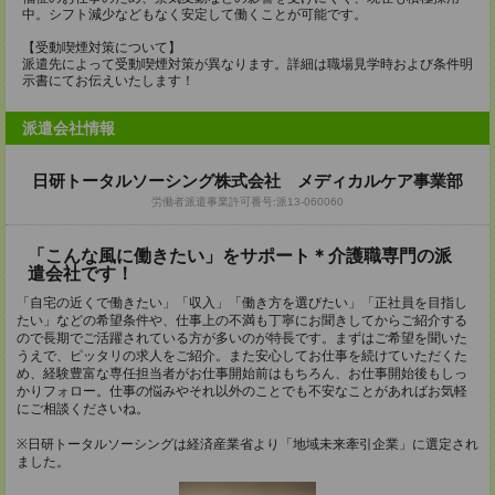
中。シフト減少などもなく安定して働くことが可能です。
【受動喫煙対策について】
派遣先によって受動喫煙対策が異なります。詳細は職場見学時および条件明
示書にてお伝えいたします！
派遣会社情報
日研トータルソーシング株式会社 メディカルケア事業部
労働者派遣事業許可番号:派13-060060
「こんな風に働きたい」をサポート＊介護職専門の派
遣会社です！
「自宅の近くで働きたい」「収入」「働き方を選びたい」「正社員を目指し
たい」などの希望条件や、仕事上の不満も丁寧にお聞きしてからご紹介する
ので長期でご活躍されている方が多いのが特長です。まずはご希望を聞いた
うえで、ピッタリの求人をご紹介。また安心してお仕事を続けていただくた
め、経験豊富な専任担当者がお仕事開始前はもちろん、お仕事開始後もしっ
かりフォロー。仕事の悩みやそれ以外のことでも不安なことがあればお気軽
にご相談くださいね。
※日研トータルソーシングは経済産業省より「地域未来牽引企業」に選定され
ました。