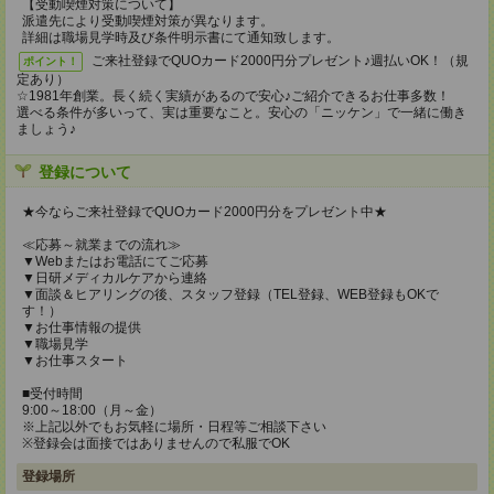
【受動喫煙対策について】
派遣先により受動喫煙対策が異なります。
詳細は職場見学時及び条件明示書にて通知致します。
ご来社登録でQUOカード2000円分プレゼント♪週払いOK！（規
ポイント！
定あり）
☆1981年創業。長く続く実績があるので安心♪ご紹介できるお仕事多数！
選べる条件が多いって、実は重要なこと。安心の「ニッケン」で一緒に働き
ましょう♪
登録について
★今ならご来社登録でQUOカード2000円分をプレゼント中★
≪応募～就業までの流れ≫
▼Webまたはお電話にてご応募
▼日研メディカルケアから連絡
▼面談＆ヒアリングの後、スタッフ登録（TEL登録、WEB登録もOKで
す！）
▼お仕事情報の提供
▼職場見学
▼お仕事スタート
■受付時間
9:00～18:00（月～金）
※上記以外でもお気軽に場所・日程等ご相談下さい
※登録会は面接ではありませんので私服でOK
登録場所