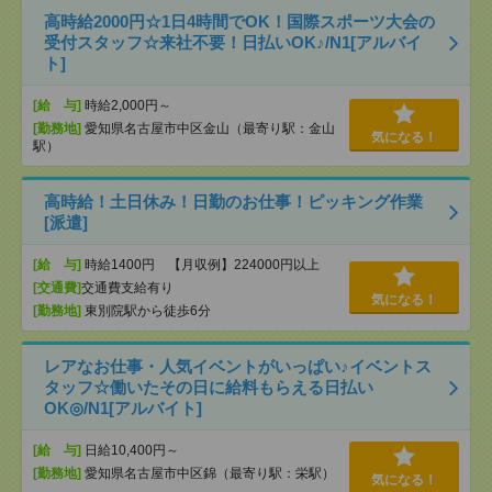
高時給2000円☆1日4時間でOK！国際スポーツ大会の
受付スタッフ☆来社不要！日払いOK♪/N1[アルバイ
ト]
[給 与]
時給2,000円～
[勤務地]
愛知県名古屋市中区金山（最寄り駅：金山
気になる！
駅）
高時給！土日休み！日勤のお仕事！ピッキング作業
[派遣]
[給 与]
時給1400円 【月収例】224000円以上
[交通費]
交通費支給有り
気になる！
[勤務地]
東別院駅から徒歩6分
レアなお仕事・人気イベントがいっぱい♪イベントス
タッフ☆働いたその日に給料もらえる日払い
OK◎/N1[アルバイト]
[給 与]
日給10,400円～
[勤務地]
愛知県名古屋市中区錦（最寄り駅：栄駅）
気になる！