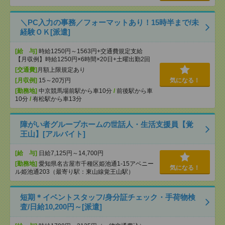
＼PC入力の事務／フォーマットあり！15時半まで/未
経験ＯＫ[派遣]
[給 与]
時給1250円～1563円+交通費規定支給
【月収例】時給1250円×6時間×20日+土曜出勤2回
[交通費]
月額上限規定あり
[月収例]
15～20万円
気になる！
[勤務地]
中京競馬場前駅から車10分
/
前後駅から車
10分
/
有松駅から車13分
障がい者グループホームの世話人・生活支援員【覚
王山】[アルバイト]
[給 与]
日給7,125円～14,700円
[勤務地]
愛知県名古屋市千種区姫池通1-15アベニー
気になる！
ル姫池通203（最寄り駅：東山線覚王山駅）
短期＊イベントスタッフ/身分証チェック・手荷物検
査/日給10,200円～[派遣]