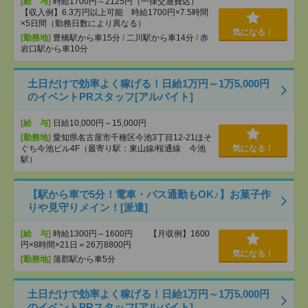
[給 与]
時給1700円～2125円（一律交通費込）
【収入例】6.3万円以上可能 時給1700円×7.5時間
×5日間（勤務日数により異なる）
気になる！
[勤務地]
豊橋駅から車15分
/
二川駅から車14分
/
赤
岩口駅から車10分
土日だけで効率よく稼げる！日給1万円～1万5,000円
のイベントPRスタッフ[アルバイト]
[給 与]
日給10,000円～15,000円
[勤務地]
愛知県名古屋市千種区今池3丁目12-21ほそ
ぐち今池ビル4F（最寄り駅：東山線/桜通線 今池
気になる！
駅）
【駅から車で5分！電車・バス通勤もOK♪】お菓子作
りや見守りメイン！[派遣]
[給 与]
時給1300円～1600円 【月収例】1600
円×8時間×21日＝26万8800円
気になる！
[勤務地]
蒲郡駅から車5分
土日だけで効率よく稼げる！日給1万円～1万5,000円
のイベントPRスタッフ[アルバイト]