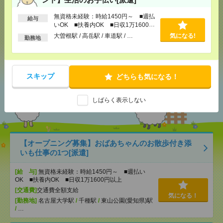
無資格未経験：時給1450円～ ■週払
メール
LINE
給与
で送る
で送る
いOK ■扶養内OK ■日収1万1600円
以上
大曽根駅 / 高岳駅 / 車道駅 / …
気になる!
勤務地
シェア
ツイート
ブックマーク
スキップ
どちらも気になる！
あなたの閲覧履歴からの
おすすめ
しばらく表示しない
【オープニング募集】おばあちゃんのお散歩付き添
いも仕事の1つ[派遣]
[給 与]
無資格未経験：時給1450円～ ■週払い
OK ■扶養内OK ■日収1万1600円以上
[交通費]
交通費全額支給
気になる！
[勤務地]
名古屋大学駅
/
千種駅
/
東山公園(愛知県)駅
/
…