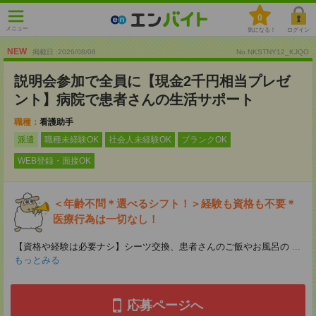
0
メニュー
気になる！
ログイン
NEW
掲載日 :2026
/
08
/
08
No.NKSTNY12_KJQO
説明会参加で全員に【現金2千円相当プレゼ
ント】病院で患者さんの生活サポート
職種：
看護助手
派遣
職種未経験OK
社会人未経験OK
ブランクOK
WEB登録・面接OK
＜年齢不問＊選べるシフト！＞経験も資格も不要＊
医療行為は一切なし！
【資格や経験は必要ナシ】シーツ交換、患者さんのご飯やお風呂の
...
もっとみる
応募ページへ