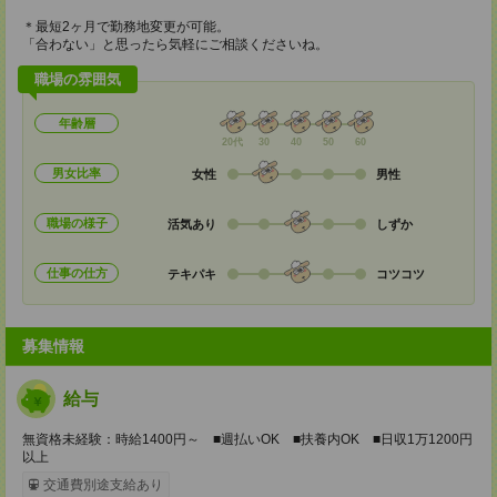
＊最短2ヶ月で勤務地変更が可能。
「合わない」と思ったら気軽にご相談くださいね。
職場の雰囲気
年齢層
20代
30
40
50
60
男女比率
女性
男性
職場の様子
活気あり
しずか
仕事の仕方
テキパキ
コツコツ
募集情報
給与
無資格未経験：時給1400円～ ■週払いOK ■扶養内OK ■日収1万1200円
以上
交通費別途支給あり