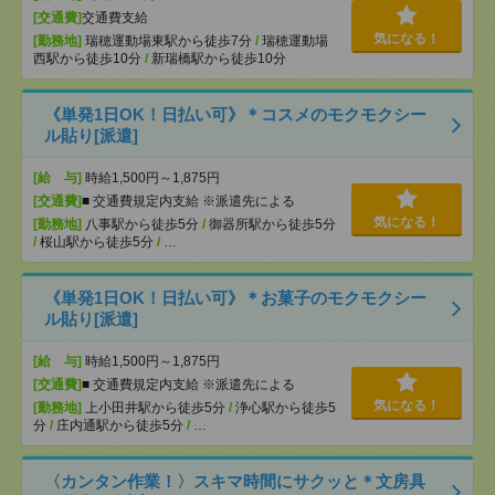
[交通費]
交通費支給
気になる！
[勤務地]
瑞穂運動場東駅から徒歩7分
/
瑞穂運動場
西駅から徒歩10分
/
新瑞橋駅から徒歩10分
《単発1日OK！日払い可》＊コスメのモクモクシー
ル貼り[派遣]
[給 与]
時給1,500円～1,875円
[交通費]
■ 交通費規定内支給 ※派遣先による
気になる！
[勤務地]
八事駅から徒歩5分
/
御器所駅から徒歩5分
/
桜山駅から徒歩5分
/
…
《単発1日OK！日払い可》＊お菓子のモクモクシー
ル貼り[派遣]
[給 与]
時給1,500円～1,875円
[交通費]
■ 交通費規定内支給 ※派遣先による
気になる！
[勤務地]
上小田井駅から徒歩5分
/
浄心駅から徒歩5
分
/
庄内通駅から徒歩5分
/
…
〈カンタン作業！〉スキマ時間にサクッと＊文房具