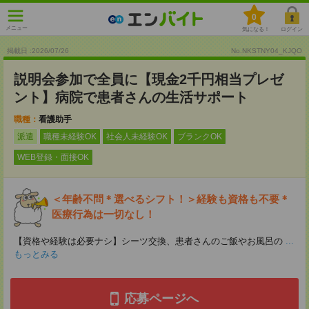
0
メニュー
気になる！
ログイン
掲載日 :2026
/
07
/
26
No.NKSTNY04_KJQO
説明会参加で全員に【現金2千円相当プレゼ
ント】病院で患者さんの生活サポート
職種：
看護助手
派遣
職種未経験OK
社会人未経験OK
ブランクOK
WEB登録・面接OK
＜年齢不問＊選べるシフト！＞経験も資格も不要＊
医療行為は一切なし！
【資格や経験は必要ナシ】シーツ交換、患者さんのご飯やお風呂の
...
もっとみる
応募ページへ