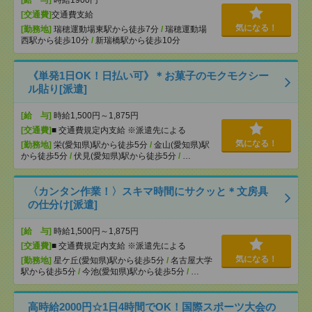
[給 与]
時給1900円
[交通費]
交通費支給
気になる！
[勤務地]
瑞穂運動場東駅から徒歩7分
/
瑞穂運動場
西駅から徒歩10分
/
新瑞橋駅から徒歩10分
《単発1日OK！日払い可》＊お菓子のモクモクシー
ル貼り[派遣]
[給 与]
時給1,500円～1,875円
[交通費]
■ 交通費規定内支給 ※派遣先による
気になる！
[勤務地]
栄(愛知県)駅から徒歩5分
/
金山(愛知県)駅
から徒歩5分
/
伏見(愛知県)駅から徒歩5分
/
…
〈カンタン作業！〉スキマ時間にサクッと＊文房具
の仕分け[派遣]
[給 与]
時給1,500円～1,875円
[交通費]
■ 交通費規定内支給 ※派遣先による
気になる！
[勤務地]
星ケ丘(愛知県)駅から徒歩5分
/
名古屋大学
駅から徒歩5分
/
今池(愛知県)駅から徒歩5分
/
…
高時給2000円☆1日4時間でOK！国際スポーツ大会の