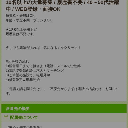
10名以上の大量募集 / 履歴書不要 / 40～50代活躍
中 / WEB登録・面接OK
無資格・未経験OK
年齢・学歴不問 ブランクOK
★10名以上採用予定
履歴書は不要です。
少しでも興味があれば「気になる」をクリック！
▽応募後の流れ
1)翌営業日までに担当より電話・メールでご連絡
2)電話で登録面談→求人とマッチング
3)ご希望の施設で、職場見学
4)就業決定→勤務開始
「電話で話を聞くだけ」、「不安だからまずは電話で相談だけ」もOKで
す。
派遣先の概要
配属先について
【安心・安定の勤務先】