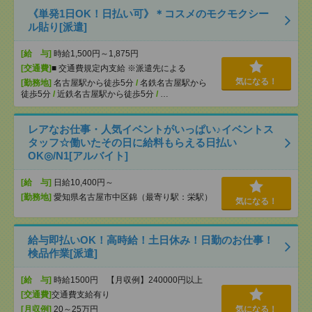
《単発1日OK！日払い可》＊コスメのモクモクシー
ル貼り[派遣]
[給 与]
時給1,500円～1,875円
[交通費]
■ 交通費規定内支給 ※派遣先による
気になる！
[勤務地]
名古屋駅から徒歩5分
/
名鉄名古屋駅から
徒歩5分
/
近鉄名古屋駅から徒歩5分
/
…
レアなお仕事・人気イベントがいっぱい♪イベントス
タッフ☆働いたその日に給料もらえる日払い
OK◎/N1[アルバイト]
[給 与]
日給10,400円～
[勤務地]
愛知県名古屋市中区錦（最寄り駅：栄駅）
気になる！
給与即払いOK！高時給！土日休み！日勤のお仕事！
検品作業[派遣]
[給 与]
時給1500円 【月収例】240000円以上
[交通費]
交通費支給有り
[月収例]
20～25万円
気になる！