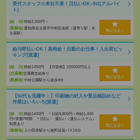
受付スタッフ☆来社不要！日払いOK♪/N1[アルバイ
ト]
[給 与]
時給2,000円～
[勤務地]
愛知県名古屋市中村区名駅（最寄り駅：名
気になる！
古屋駅）
給与即払いOK！高時給！日勤のお仕事！入出荷ピッ
キング[派遣]
[給 与]
時給1450円 【月収例】220000円以上
[交通費]
交通費支給有り
気になる！
[勤務地]
中村公園駅から徒歩9分
【50代も活躍中！】印刷物の封入や景品箱詰めなど
作業はいろいろ[派遣]
[給 与]
時給1400円 ＊日給9,800円＝時給1,400
円×実働7時間 ＊日払い・週払い（速払システム）
制度あり
気になる！
[勤務地]
上小田井駅から無料送迎バス10分