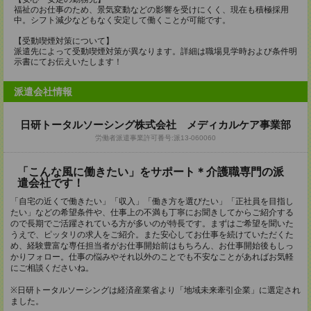
福祉のお仕事のため、景気変動などの影響を受けにくく、現在も積極採用
中。シフト減少などもなく安定して働くことが可能です。
【受動喫煙対策について】
派遣先によって受動喫煙対策が異なります。詳細は職場見学時および条件明
示書にてお伝えいたします！
派遣会社情報
日研トータルソーシング株式会社 メディカルケア事業部
労働者派遣事業許可番号:派13-060060
「こんな風に働きたい」をサポート＊介護職専門の派
遣会社です！
「自宅の近くで働きたい」「収入」「働き方を選びたい」「正社員を目指し
たい」などの希望条件や、仕事上の不満も丁寧にお聞きしてからご紹介する
ので長期でご活躍されている方が多いのが特長です。まずはご希望を聞いた
うえで、ピッタリの求人をご紹介。また安心してお仕事を続けていただくた
め、経験豊富な専任担当者がお仕事開始前はもちろん、お仕事開始後もしっ
かりフォロー。仕事の悩みやそれ以外のことでも不安なことがあればお気軽
にご相談くださいね。
※日研トータルソーシングは経済産業省より「地域未来牽引企業」に選定され
ました。