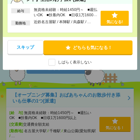
無資格未経験：時給1450円～ ■週払
給与
いOK ■扶養内OK ■日収1万1600円
メール
LINE
で送る
で送る
以上
近鉄名古屋駅 / 本陣駅 / 烏森駅 / …
気になる!
勤務地
シェア
ツイート
ブックマーク
スキップ
どちらも気になる！
あなたの閲覧履歴からの
しばらく表示しない
おすすめ
【オープニング募集】おばあちゃんのお散歩付き添
いも仕事の1つ[派遣]
[給 与]
無資格未経験：時給1450円～ ■週払い
OK ■扶養内OK ■日収1万1600円以上
[交通費]
交通費全額支給
気になる！
[勤務地]
名古屋大学駅
/
千種駅
/
東山公園(愛知県)駅
/
…