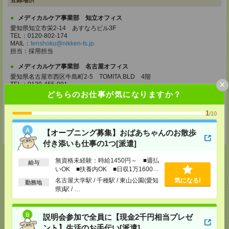
登録場所
メディカルケア事業部 知立オフィス
愛知県知立市栄2-14 あすなろビル3F
TEL：0120-802-174
MAIL：
tenshoku@nikken-ts.jp
担当：採用担当
メディカルケア事業部 名古屋オフィス
愛知県名古屋市西区牛島町2-5 TOMITA.BLD 4階
×
TEL：0120-455-091
MAIL：
tenshoku@nikken-ts.jp
どちらのお仕事が気になりますか？
担当：採用担当
1
/10
登録交通費
★今ならご来社登録でQUOカード2000円分をプレゼント中★
【オープニング募集】おばあちゃんのお散歩
付き添いも仕事の1つ[派遣]
無資格未経験：時給1450円～ ■週払
給与
いOK ■扶養内OK ■日収1万1600円
以上
名古屋大学駅 / 千種駅 / 東山公園(愛知
気になる!
勤務地
応募ページへ
県)駅 / …
説明会参加で全員に【現金2千円相当プレゼ
気になる！
電話応募
ント】生活のお手伝い[派遣]