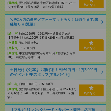
[勤務地]
愛知県名古屋市千種区姫池通1-15アベニー
気になる！
ル姫池通203（最寄り駅：東山線覚王山駅）
＼PC入力の事務／フォーマットあり！15時半まで/未
経験ＯＫ[派遣]
[給 与]
時給1250円～1563円+交通費規定支給
【月収例】時給1250円×6時間×20日+土曜出勤2回
[交通費]
月額上限規定あり
[月収例]
15～20万円
気になる！
[勤務地]
中京競馬場前駅から車10分
/
前後駅から車
10分
/
有松駅から車13分
土日だけで効率よく稼げる！日給1万円～1万5,000円
のイベントPRスタッフ[アルバイト]
[給 与]
日給10,000円～15,000円
[勤務地]
愛知県名古屋市千種区今池3丁目12-21ほそ
ぐち今池ビル4F（最寄り駅：東山線/桜通線 今池
気になる！
駅）
【ブルガリ】バックヤード・サポート業務 名古屋