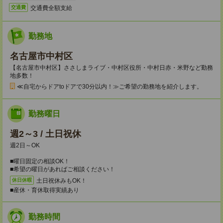
交通費全額支給
交通費
勤務地
名古屋市中村区
【名古屋市中村区】ささしまライブ・中村区役所・中村日赤・米野など勤務
地多数！
≪自宅からドアtoドアで30分以内！≫ご希望の勤務地を紹介します。
勤務曜日
週2～3 / 土日祝休
週2日～OK
■曜日固定の相談OK！
■希望の曜日があればご相談ください！
土日祝休みもOK！
休日休暇
■産休・育休取得実績あり
勤務時間