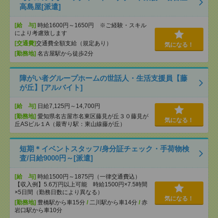
高島屋[派遣]
[給 与]
時給1600円～1650円 ※ご経験・スキル
により考慮致します
[交通費]
交通費全額支給（規定あり）
気になる！
[勤務地]
名古屋駅から徒歩2分
障がい者グループホームの世話人・生活支援員【藤
が丘】[アルバイト]
[給 与]
日給7,125円～14,700円
[勤務地]
愛知県名古屋市名東区藤見が丘３０藤見が
気になる！
丘ASビル１A（最寄り駅：東山線藤が丘）
短期＊イベントスタッフ/身分証チェック・手荷物検
査/日給9000円～[派遣]
[給 与]
時給1500円～1875円（一律交通費込）
【収入例】5.6万円以上可能 時給1500円×7.5時間
×5日間（勤務日数により異なる）
気になる！
[勤務地]
豊橋駅から車15分
/
二川駅から車14分
/
赤
岩口駅から車10分