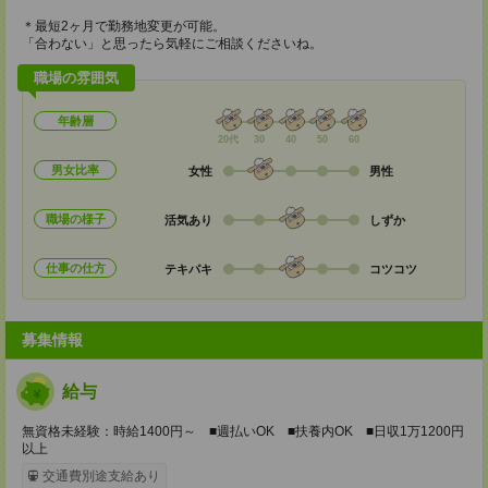
＊最短2ヶ月で勤務地変更が可能。
「合わない」と思ったら気軽にご相談くださいね。
職場の雰囲気
年齢層
20代
30
40
50
60
男女比率
女性
男性
職場の様子
活気あり
しずか
仕事の仕方
テキパキ
コツコツ
募集情報
給与
無資格未経験：時給1400円～ ■週払いOK ■扶養内OK ■日収1万1200円
以上
交通費別途支給あり