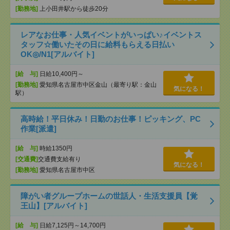
[勤務地]
上小田井駅から徒歩20分
レアなお仕事・人気イベントがいっぱい♪イベントス
タッフ☆働いたその日に給料もらえる日払い
OK◎/N1[アルバイト]
[給 与]
日給10,400円～
[勤務地]
愛知県名古屋市中区金山（最寄り駅：金山
気になる！
駅）
高時給！平日休み！日勤のお仕事！ピッキング、PC
作業[派遣]
[給 与]
時給1350円
[交通費]
交通費支給有り
気になる！
[勤務地]
愛知県名古屋市中区
障がい者グループホームの世話人・生活支援員【覚
王山】[アルバイト]
[給 与]
日給7,125円～14,700円