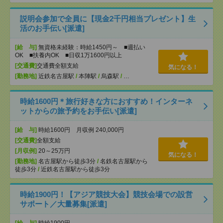
説明会参加で全員に【現金2千円相当プレゼント】生
活のお手伝い[派遣]
[給 与]
無資格未経験：時給1450円～ ■週払い
OK ■扶養内OK ■日収1万1600円以上
[交通費]
交通費全額支給
気になる！
[勤務地]
近鉄名古屋駅
/
本陣駅
/
烏森駅
/
…
時給1600円＊旅行好きな方におすすめ！インターネ
ットからの旅予約をお手伝い[派遣]
[給 与]
時給1600円 月収例 240,000円
[交通費]
全額支給
[月収例]
20～25万円
気になる！
[勤務地]
名古屋駅から徒歩3分
/
名鉄名古屋駅から
徒歩3分
/
近鉄名古屋駅から徒歩3分
時給1900円！【アジア競技大会】競技会場での設営
サポート／大量募集[派遣]