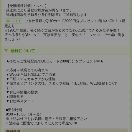
【受動喫煙対策について】
派遣先により受動喫煙対策が異なります。
詳細は職場見学時及び条件明示書にて通知致します。
ご来社登録でQUOカード2000円分プレゼント♪週払いOK！（規
ポイント！
定あり）
☆1981年創業。長く続く実績があるので安心♪ご紹介できるお仕事多数！
選べる条件が多いって、実は重要なこと。安心の「ニッケン」で一緒に働き
ましょう♪
登録について
★今ならご来社登録でQUOカード2000円分をプレゼント中★
≪応募～就業までの流れ≫
▼Webまたはお電話にてご応募
▼日研メディカルケアから連絡
▼面談＆ヒアリングの後、スタッフ登録（TEL登録、WEB登録もOKで
す！）
▼お仕事情報の提供
▼職場見学
▼お仕事スタート
■受付時間
9:00～18:00（月～金）
※上記以外でもお気軽に場所・日程等ご相談下さい
※登録会は面接ではありませんので私服でOK