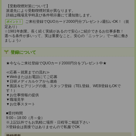
【受動喫煙対策について】
派遣先により受動喫煙対策が異なります。
詳細は職場見学時及び条件明示書にて通知致します。
ご来社登録でQUOカード2000円分プレゼント♪週払いOK！（規
ポイント！
定あり）
☆1981年創業。長く続く実績があるので安心♪ご紹介できるお仕事多数！
選べる条件が多いって、実は重要なこと。安心の「ニッケン」で一緒に働き
ましょう♪
登録について
★今ならご来社登録でQUOカード2000円分をプレゼント中★
≪応募～就業までの流れ≫
▼Webまたはお電話にてご応募
▼日研メディカルケアから連絡
▼面談＆ヒアリングの後、スタッフ登録（TEL登録、WEB登録もOKで
す！）
▼お仕事情報の提供
▼職場見学
▼お仕事スタート
■受付時間
9:00～18:00（月～金）
※上記以外でもお気軽に場所・日程等ご相談下さい
※登録会は面接ではありませんので私服でOK