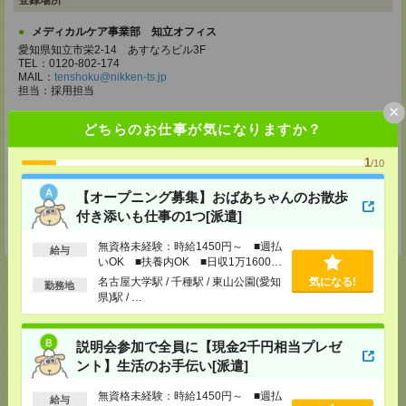
登録場所
メディカルケア事業部 知立オフィス
愛知県知立市栄2-14 あすなろビル3F
TEL：0120-802-174
MAIL：
tenshoku@nikken-ts.jp
担当：採用担当
×
メディカルケア事業部 名古屋オフィス
どちらのお仕事が気になりますか？
愛知県名古屋市西区牛島町2-5 TOMITA.BLD 4階
TEL：0120-455-091
1
MAIL：
tenshoku@nikken-ts.jp
/10
担当：採用担当
【オープニング募集】おばあちゃんのお散歩
登録交通費
付き添いも仕事の1つ[派遣]
★今ならご来社登録でQUOカード2000円分をプレゼント中★
無資格未経験：時給1450円～ ■週払
給与
いOK ■扶養内OK ■日収1万1600円
以上
名古屋大学駅 / 千種駅 / 東山公園(愛知
気になる!
勤務地
県)駅 / …
応募ページへ
説明会参加で全員に【現金2千円相当プレゼ
ント】生活のお手伝い[派遣]
気になる！
電話応募
無資格未経験：時給1450円～ ■週払
給与