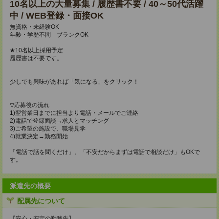
10名以上の大量募集 / 履歴書不要 / 40～50代活躍
中 / WEB登録・面接OK
無資格・未経験OK
年齢・学歴不問 ブランクOK
★10名以上採用予定
履歴書は不要です。
少しでも興味があれば「気になる」をクリック！
▽応募後の流れ
1)翌営業日までに担当より電話・メールでご連絡
2)電話で登録面談→求人とマッチング
3)ご希望の施設で、職場見学
4)就業決定→勤務開始
「電話で話を聞くだけ」、「不安だからまずは電話で相談だけ」もOKで
す。
派遣先の概要
配属先について
【安心・安定の勤務先】