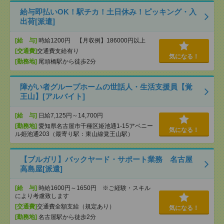
給与即払いOK！駅チカ！土日休み！ピッキング・入
出荷[派遣]
[給 与]
時給1200円 【月収例】186000円以上
[交通費]
交通費支給有り
気になる！
[勤務地]
尾頭橋駅から徒歩2分
障がい者グループホームの世話人・生活支援員【覚
王山】[アルバイト]
[給 与]
日給7,125円～14,700円
[勤務地]
愛知県名古屋市千種区姫池通1-15アベニー
気になる！
ル姫池通203（最寄り駅：東山線覚王山駅）
【ブルガリ】バックヤード・サポート業務 名古屋
高島屋[派遣]
[給 与]
時給1600円～1650円 ※ご経験・スキル
により考慮致します
[交通費]
交通費全額支給（規定あり）
気になる！
[勤務地]
名古屋駅から徒歩2分