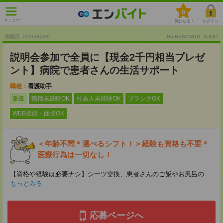
0
メニュー
気になる！
ログイン
掲載日 :2026
/
07
/
29
No.NKSTNY01_KJQO
説明会参加で全員に【現金2千円相当プレゼ
ント】病院で患者さんの生活サポート
職種：
看護助手
派遣
職種未経験OK
社会人未経験OK
ブランクOK
WEB登録・面接OK
＜年齢不問＊選べるシフト！＞経験も資格も不要＊
医療行為は一切なし！
【資格や経験は必要ナシ】シーツ交換、患者さんのご飯やお風呂の
...
もっとみる
応募ページへ