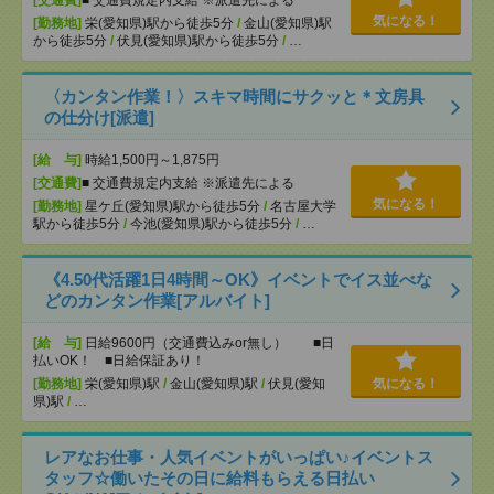
[交通費]
■ 交通費規定内支給 ※派遣先による
気になる！
[勤務地]
栄(愛知県)駅から徒歩5分
/
金山(愛知県)駅
から徒歩5分
/
伏見(愛知県)駅から徒歩5分
/
…
〈カンタン作業！〉スキマ時間にサクッと＊文房具
の仕分け[派遣]
[給 与]
時給1,500円～1,875円
[交通費]
■ 交通費規定内支給 ※派遣先による
気になる！
[勤務地]
星ケ丘(愛知県)駅から徒歩5分
/
名古屋大学
駅から徒歩5分
/
今池(愛知県)駅から徒歩5分
/
…
《4.50代活躍1日4時間～OK》イベントでイス並べな
どのカンタン作業[アルバイト]
[給 与]
日給9600円（交通費込みor無し） ■日
払いOK！ ■日給保証あり！
[勤務地]
栄(愛知県)駅
/
金山(愛知県)駅
/
伏見(愛知
気になる！
県)駅
/
…
レアなお仕事・人気イベントがいっぱい♪イベントス
タッフ☆働いたその日に給料もらえる日払い