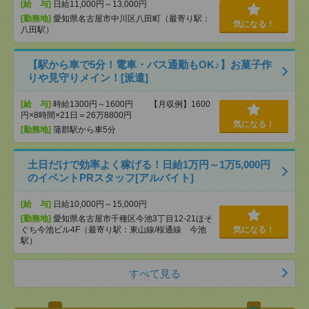
[給 与]
日給11,000円～13,000円
[勤務地]
愛知県名古屋市中川区八田町（最寄り駅：
気になる！
八田駅）
【駅から車で5分！電車・バス通勤もOK♪】お菓子作
りや見守りメイン！[派遣]
[給 与]
時給1300円～1600円 【月収例】1600
円×8時間×21日＝26万8800円
気になる！
[勤務地]
蒲郡駅から車5分
土日だけで効率よく稼げる！日給1万円～1万5,000円
のイベントPRスタッフ[アルバイト]
[給 与]
日給10,000円～15,000円
[勤務地]
愛知県名古屋市千種区今池3丁目12-21ほそ
ぐち今池ビル4F（最寄り駅：東山線/桜通線 今池
気になる！
駅）
すべて見る