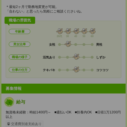
＊最短2ヶ月で勤務地変更が可能。
「合わない」と思ったら気軽にご相談くださいね。
職場の雰囲気
年齢層
20代
30
40
50
60
男女比率
女性
男性
職場の様子
活気あり
しずか
仕事の仕方
テキパキ
コツコツ
募集情報
給与
無資格未経験：時給1400円～ ■週払いOK ■扶養内OK ■日収1万1200円
以上
交通費別途支給あり