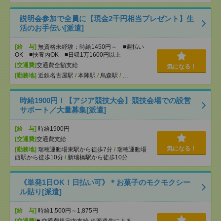
説明会参加で全員に【現金2千円相当プレゼント】生
活のお手伝い[派遣]
[給 与]
無資格未経験：時給1450円～ ■週払い
OK ■扶養内OK ■日収1万1600円以上
[交通費]
交通費全額支給
気になる！
[勤務地]
近鉄名古屋駅
/
本陣駅
/
烏森駅
/
…
時給1900円！【アジア競技大会】競技会場での設営
サポート／大量募集[派遣]
[給 与]
時給1900円
[交通費]
交通費支給
気になる！
[勤務地]
瑞穂運動場東駅から徒歩7分
/
瑞穂運動場
西駅から徒歩10分
/
新瑞橋駅から徒歩10分
《単発1日OK！日払い可》＊お菓子のモクモクシー
ル貼り[派遣]
[給 与]
時給1,500円～1,875円