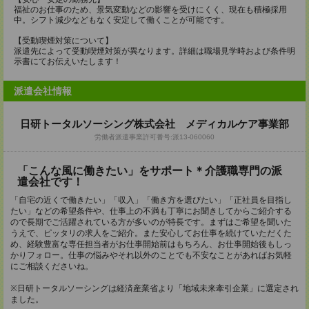
福祉のお仕事のため、景気変動などの影響を受けにくく、現在も積極採用
中。シフト減少などもなく安定して働くことが可能です。
【受動喫煙対策について】
派遣先によって受動喫煙対策が異なります。詳細は職場見学時および条件明
示書にてお伝えいたします！
派遣会社情報
日研トータルソーシング株式会社 メディカルケア事業部
労働者派遣事業許可番号:派13-060060
「こんな風に働きたい」をサポート＊介護職専門の派
遣会社です！
「自宅の近くで働きたい」「収入」「働き方を選びたい」「正社員を目指し
たい」などの希望条件や、仕事上の不満も丁寧にお聞きしてからご紹介する
ので長期でご活躍されている方が多いのが特長です。まずはご希望を聞いた
うえで、ピッタリの求人をご紹介。また安心してお仕事を続けていただくた
め、経験豊富な専任担当者がお仕事開始前はもちろん、お仕事開始後もしっ
かりフォロー。仕事の悩みやそれ以外のことでも不安なことがあればお気軽
にご相談くださいね。
※日研トータルソーシングは経済産業省より「地域未来牽引企業」に選定され
ました。