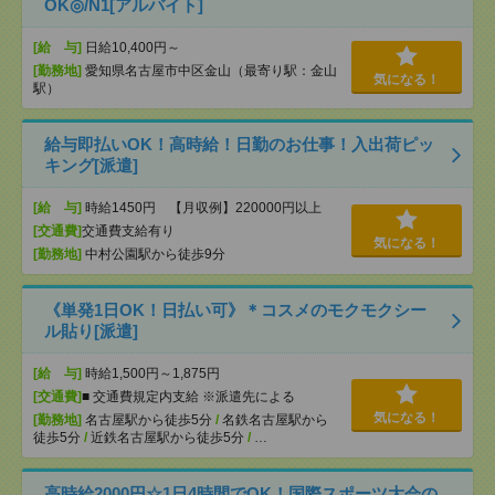
OK◎/N1[アルバイト]
[給 与]
日給10,400円～
[勤務地]
愛知県名古屋市中区金山（最寄り駅：金山
気になる！
駅）
給与即払いOK！高時給！日勤のお仕事！入出荷ピッ
キング[派遣]
[給 与]
時給1450円 【月収例】220000円以上
[交通費]
交通費支給有り
気になる！
[勤務地]
中村公園駅から徒歩9分
《単発1日OK！日払い可》＊コスメのモクモクシー
ル貼り[派遣]
[給 与]
時給1,500円～1,875円
[交通費]
■ 交通費規定内支給 ※派遣先による
気になる！
[勤務地]
名古屋駅から徒歩5分
/
名鉄名古屋駅から
徒歩5分
/
近鉄名古屋駅から徒歩5分
/
…
高時給2000円☆1日4時間でOK！国際スポーツ大会の