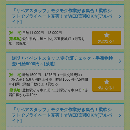
「リペアスタッフ」モクモク作業好き集合！柔軟シ
フトでプライベート充実！☆WEB面接OK☆[アルバ
イト]
[給 与]
日給11,000円～13,000円
[勤務地]
愛知県名古屋市中村区五反城町（最寄り
気になる！
駅：岩塚駅）
短期＊イベントスタッフ/身分証チェック・手荷物検
査/日給9000円～[派遣]
[給 与]
時給1500円～1875円（一律交通費込）
【収入例】5.6万円以上可能 時給1500円×7.5時間
×5日間（勤務日数により異なる）
気になる！
[勤務地]
豊橋駅から車15分
/
二川駅から車14分
/
赤
岩口駅から車10分
「リペアスタッフ」モクモク作業好き集合！柔軟シ
フトでプライベート充実！☆WEB面接OK☆[アルバ
イト]