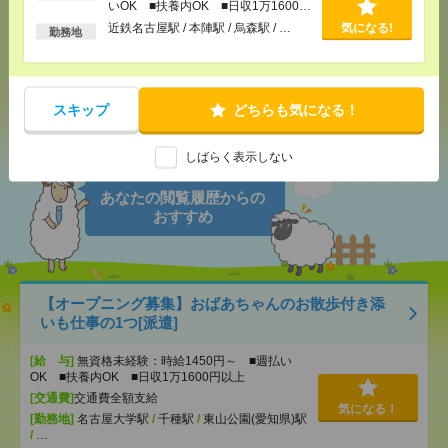
いOK ■扶養内OK ■日収1万1600円
以上
近鉄名古屋駅 / 本陣駅 / 烏森駅 / …
気になる!
勤務地
メール
LINE
で送る
で送る
スキップ
どちらも気になる！
シェア
ツイート
ブックマーク
しばらく表示しない
あなたの閲覧履歴からの
おすすめ
【オープニング募集】おばあちゃんのお散歩付き添
いも仕事の1つ[派遣]
[給 与]
無資格未経験：時給1450円～ ■週払い
OK ■扶養内OK ■日収1万1600円以上
[交通費]
交通費全額支給
気になる！
[勤務地]
名古屋大学駅
/
千種駅
/
東山公園(愛知県)駅
/
…