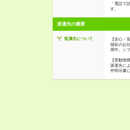
「電話で
す。
派遣先の概要
配属先について
【安心・
福祉のお
用中。シ
【受動喫
派遣先に
件明示書