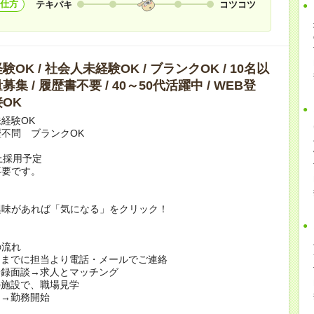
仕方
テキパキ
コツコツ
OK / 社会人未経験OK / ブランクOK / 10名以
集 / 履歴書不要 / 40～50代活躍中 / WEB登
OK
経験OK
不問 ブランクOK
上採用予定
不要です。
興味があれば「気になる」をクリック！
の流れ
日までに担当より電話・メールでご連絡
登録面談→求人とマッチング
の施設で、職場見学
定→勤務開始