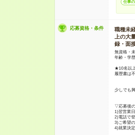
仕事の
応募資格・条件
職種未経験
上の大量募
録・面接
無資格・未
年齢・学歴
★10名以
履歴書は
少しでも
▽応募後
1)翌営業
2)電話で
3)ご希望
4)就業決