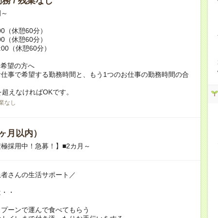
務 / 残業なし
例～
:00（休憩60分）
:00（休憩60分）
9:00（休憩60分）
ク希望の方へ
お仕事で希望する勤務時間と、もう1つのお仕事の勤務時間の合
を超えなければOKです。
業なし
ヶ月以内）
極採用中！急募！】■2カ月～
患者さんの生活サポート／
は・・
スプーンで運んで食べてもらう