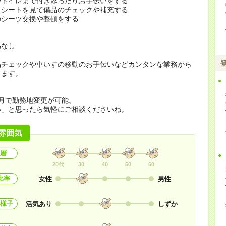
やトイレまで付き添ったりお手伝いをする
クシートを見て備品のチェックや補充する
のシーツ交換や整頓をする
為なし
品チェックや車いすの移動のお手伝いなどカンタンな業務から
します。
月で勤務地変更が可能。
い」と思ったら気軽にご相談くださいね。
雰囲気
層
20代
30
40
50
60
比率
女性
男性
様子
活気あり
しずか