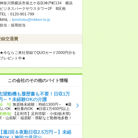
神奈川県横浜市保土ケ谷区神戸町134 横浜
ビジネスパークサウスタワー2F B区画
TEL：0120-901-799
MAIL：
tenshoku@nikken-ts.jp
担当：採用担当
登録交通費
★今ならご来社登録でQUOカード2000円分を
プレゼント中★
この会社のその他のバイト情報
志望動機も履歴書も不要！日収1万
円～＊未経験OKの介護
[給 与]
無資格未経験：時給1300円～ ■週
払いOK ■扶養内OK ■日収1万400円以上
[勤務地]
【足利市】足利市駅・小俣(栃木県)
駅・山前駅・福居駅・県駅など勤務地多数！
【週2回＆夜勤日収2.5万円～】未経
験OK！施設で見守り