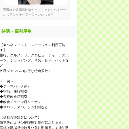
看護師や現場経験者がキャリアアドバイザー
としてしっかりフォローいたします！
待遇・福利厚生
【★ベネフィット・ステーション利用可能
★】
旅行、グルメ、リラク＆ビューティー、スポ
ーツ、ショッピング、学習、育児、ペットな
ど
各種ジャンルのお得な特典多数！
＜一例＞
◆テーマパーク割引
◆宿泊、旅行割引
◆各種飲食店割引
◆飲食チェーン店クーポン
◆サロン、スパ、ジム割引など
【受動喫煙対策について】
派遣先により受動喫煙対策が異なります。
詳細は職場見学時及び条件明示書にて通知致