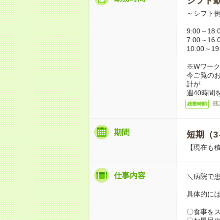
シフト勤
～シフト
9:00～18
7:00～16
10:00～1
※Wワー
今ご覧の
計が
週40時間
残
残業時間
期間
短期（3
【現在も積
仕事内容
＼病院で
具体的に
〇食事を