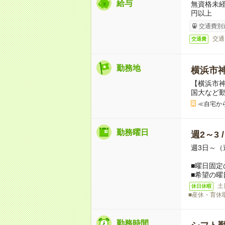
給与
無資格未経
円以上
交通費別
交通
交通費
勤務地
横浜市
【横浜市
国大など
≪自宅か
勤務曜日
週2～3 
週3日～（
■曜日固定
■希望の曜
土
休日休暇
■産休・育休
勤務時間