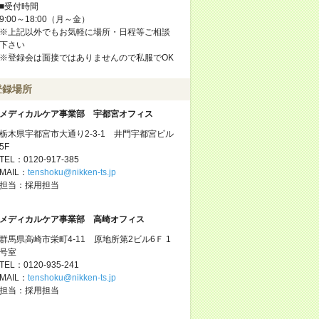
■受付時間
9:00～18:00（月～金）
※上記以外でもお気軽に場所・日程等ご相談
下さい
※登録会は面接ではありませんので私服でOK
登録場所
メディカルケア事業部 宇都宮オフィス
栃木県宇都宮市大通り2-3-1 井門宇都宮ビル
5F
TEL：0120-917-385
MAIL：
tenshoku@nikken-ts.jp
担当：採用担当
メディカルケア事業部 高崎オフィス
群馬県高崎市栄町4-11 原地所第2ビル6Ｆ 1
号室
TEL：0120-935-241
MAIL：
tenshoku@nikken-ts.jp
担当：採用担当