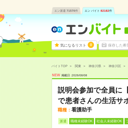
エン派遣
71570
件
エン バイト
82182
件
0
気になるリスト
保存した希
バイトTOP
関東
神奈川県
神奈川区
NEW
掲載日 :
2026
/
08
/
08
説明会参加で全員に
で患者さんの生活サ
看護助手
職種：
派遣
職種未経験OK
社会人未経験OK