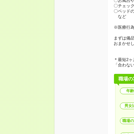
〇お風呂
〇チェッ
〇ベッド
など
※医療行
まずは備
おまかせ
＊最短2ヶ
「合わな
職場の
年齢
男女
職場の