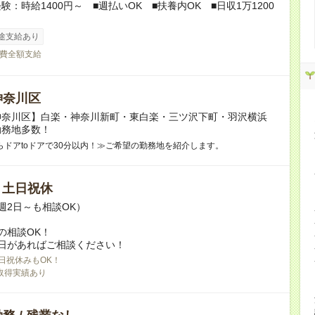
験：時給1400円～ ■週払いOK ■扶養内OK ■日収1万1200
途支給あり
費全額支給
神奈川区
神奈川区】白楽・神奈川新町・東白楽・三ツ沢下町・羽沢横浜
勤務地多数！
らドアtoドアで30分以内！≫ご希望の勤務地を紹介します。
/ 土日祝休
週2日～も相談OK）
の相談OK！
日があればご相談ください！
日祝休みもOK！
取得実績あり