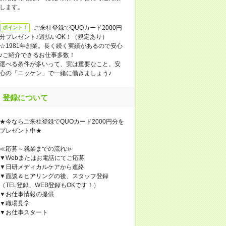
します。
ご来社登録でQUOカード2000円
ポイント！
分プレゼント♪週払いOK！（規定あり）
☆1981年創業。長く続く実績があるので安心
♪ご紹介できるお仕事多数！
選べる条件が多いって、実は重要なこと。安
心の「ニッケン」で一緒に働きましょう♪
登録について
★今ならご来社登録でQUOカード2000円分を
プレゼント中★
≪応募～就業までの流れ≫
▼Webまたはお電話にてご応募
▼日研メディカルケアから連絡
▼面談＆ヒアリングの後、スタッフ登録
（TEL登録、WEB登録もOKです！）
▼お仕事情報の提供
▼職場見学
▼お仕事スタート