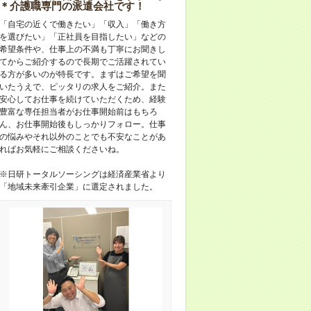
＊介護職専門の派遣会社です！
「自宅の近くで働きたい」「収入」「働き方
を選びたい」「正社員を目指したい」などの
希望条件や、仕事上の不満も丁寧にお聞きし
てからご紹介するので長期でご活躍されてい
る方が多いのが特長です。まずはご希望を聞
いたうえで、ピッタリの求人をご紹介。また
安心してお仕事を続けていただくため、経験
豊富な専任担当者がお仕事開始前はもちろ
ん、お仕事開始後もしっかりフォロー。仕事
の悩みやそれ以外のことでも不安なことがあ
ればお気軽にご相談くださいね。
※日研トータルソーシングは経済産業省より
「地域未来牽引企業」に選定されました。