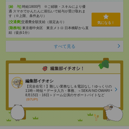
[給 与]
時給1800円 ※ご経験・スキルにより優
遇 スマホでかんたんに前払いで給与が受け取れま
す（※上限、条件あり）
[交通費]
交通費全額支給（規定あり）
気になる！
[勤務地]
東京都中央区 東京メトロ 日本橋駅から直
結（徒歩1分）
すべて見る
編集部イチオシ
【完全在宅！】難しい業務なし＆電話なし！ゆっくりの
11時～時短＊データ入力・事務、＜SEKAI NO OWARI＊
8月15日・16日＞ドーム公演のサポートバイトなど
(8/7UP!)