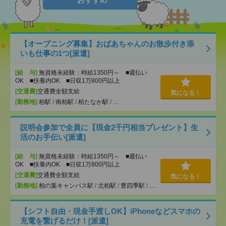
【オープニング募集】おばあちゃんのお散歩付き添
いも仕事の1つ[派遣]
[給 与]
無資格未経験：時給1350円～ ■週払い
OK ■扶養内OK ■日収1万800円以上
[交通費]
交通費全額支給
気になる！
[勤務地]
柏駅
/
南柏駅
/
柏たなか駅
/
…
説明会参加で全員に【現金2千円相当プレゼント】生
活のお手伝い[派遣]
[給 与]
無資格未経験：時給1350円～ ■週払い
OK ■扶養内OK ■日収1万800円以上
[交通費]
交通費全額支給
気になる！
[勤務地]
柏の葉キャンパス駅
/
北柏駅
/
豊四季駅
/
…
【シフト自由・現金手渡しOK】iPhoneなどスマホの
充電を繋げるだけ！[派遣]