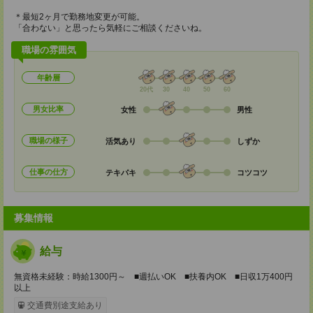
＊最短2ヶ月で勤務地変更が可能。
「合わない」と思ったら気軽にご相談くださいね。
職場の雰囲気
年齢層
20代
30
40
50
60
男女比率
女性
男性
職場の様子
活気あり
しずか
仕事の仕方
テキパキ
コツコツ
募集情報
給与
無資格未経験：時給1300円～ ■週払いOK ■扶養内OK ■日収1万400円
以上
交通費別途支給あり