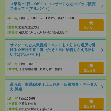
＜単発＊1日～OK！＞コンサートなどのグッズ販売
スタッフ＊[アルバイト]
[給 与]
日給1万5000円～ ■最大で日給2万8500
円！
[交通費]
交通費規定支給
気になる！
[勤務地]
横浜駅
/
みなとみらい駅
/
西横浜駅
/
…
サマソニなど人気音楽イベントも！好きな場所で働
ける☆来社不要！働いたその日に給料もらえる日払
い/T1[アルバイト]
[給 与]
日給12,000円～
[勤務地]
千葉県柏市柏（最寄り駅：柏駅）
気になる！
高時給！車通勤OK！土日休み！目視検査・データ入
力[派遣]
[給 与]
時給1650円
[交通費]
交通費支給有り
気になる！
[勤務地]
柏たなか駅から徒歩25分