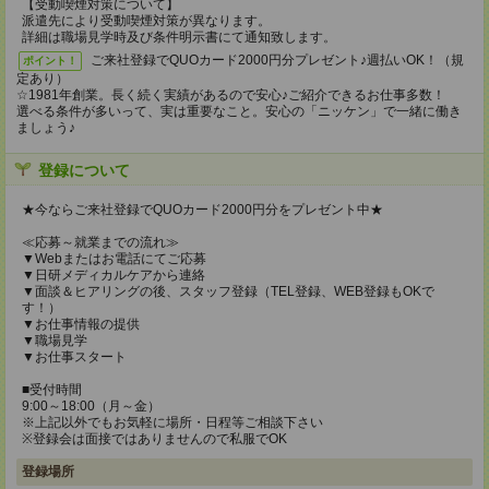
【受動喫煙対策について】
派遣先により受動喫煙対策が異なります。
詳細は職場見学時及び条件明示書にて通知致します。
ご来社登録でQUOカード2000円分プレゼント♪週払いOK！（規
ポイント！
定あり）
☆1981年創業。長く続く実績があるので安心♪ご紹介できるお仕事多数！
選べる条件が多いって、実は重要なこと。安心の「ニッケン」で一緒に働き
ましょう♪
登録について
★今ならご来社登録でQUOカード2000円分をプレゼント中★
≪応募～就業までの流れ≫
▼Webまたはお電話にてご応募
▼日研メディカルケアから連絡
▼面談＆ヒアリングの後、スタッフ登録（TEL登録、WEB登録もOKで
す！）
▼お仕事情報の提供
▼職場見学
▼お仕事スタート
■受付時間
9:00～18:00（月～金）
※上記以外でもお気軽に場所・日程等ご相談下さい
※登録会は面接ではありませんので私服でOK
登録場所