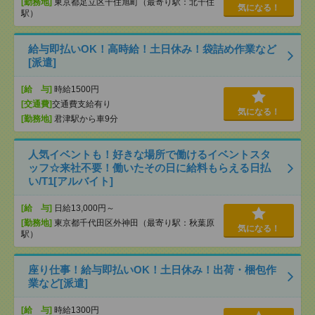
[勤務地]
東京都足立区千住旭町（最寄り駅：北千住
気になる！
駅）
給与即払いOK！高時給！土日休み！袋詰め作業など
[派遣]
[給 与]
時給1500円
[交通費]
交通費支給有り
気になる！
[勤務地]
君津駅から車9分
人気イベントも！好きな場所で働けるイベントスタ
ッフ☆来社不要！働いたその日に給料もらえる日払
い/T1[アルバイト]
[給 与]
日給13,000円～
[勤務地]
東京都千代田区外神田（最寄り駅：秋葉原
気になる！
駅）
座り仕事！給与即払いOK！土日休み！出荷・梱包作
業など[派遣]
[給 与]
時給1300円