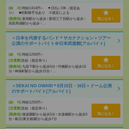
[給 与]
時給1414円～ ▼日払いOK（規定あ
り） ■初勤務手当あり ※規定による
[勤務地]
新宿駅から徒歩
/
新宿三丁目駅から徒歩
/
気になる！
高田馬場駅から徒歩
/
…
＜日本を代表するバンド＊サカナクション＞ツアー
公演のサポートバイト＠日本武道館[アルバイト]
[給 与]
時給1250円～
[交通費]
支給（規定有り）
気になる！
[勤務地]
九段下駅から徒歩5分
/
竹橋駅から徒歩10
分
/
神保町駅から徒歩15分
/
…
＜SEKAI NO OWARI＊8月15日・16日＞ドーム公演
のサポートバイト[アルバイト]
[給 与]
時給1250円～
[交通費]
支給（規定有り）
気になる！
[勤務地]
後楽園駅から徒歩5分
/
水道橋駅から徒歩5
分
/
春日(東京都)駅から徒歩7分