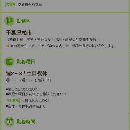
交通費全額支給
交通費
勤務地
千葉県柏市
【柏市】柏・南柏・柏たなか・増尾・高柳など勤務地多数！
≪自宅からドアtoドアで30分以内！≫ご希望の勤務地を紹介します。
勤務曜日
週2～3 / 土日祝休
週3日～（週2日～も相談OK）
■曜日固定の相談OK！
■希望の曜日があればご相談ください！
土日祝休みもOK！
休日休暇
■産休・育休取得実績あり
勤務時間