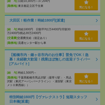
[給 与]
日給10,305円～37,204円
[勤務地]
東京都足立区千住東
気になる！
大田区！軽作業！時給1800円[派遣]
[給 与]
時給1800円 日額平均1万4400円/月額30
万2400円/残込39万2400円
[交通費]
交通費支給（規定あり）
気になる！
[勤務地]
流通センター駅から車
【船橋市内・鎌ヶ谷市内のお仕事】普免でOK！急
募！未経験大歓迎！残業ほぼ無しの送迎ドライバー
[アルバイト]
[給 与]
時給1,500円～
[勤務地]
千葉県船橋市馬込沢駅（最寄り駅：・馬込
沢駅（東武アーバンパークライン）・浦安駅（東京
気になる！
メトロ東西線））
特別時給1800円【ヴァレクストラ】短期スタッフ
日本橋[派遣]