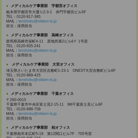
メディカルケア事業部 宇都宮オフィス
栃木県宇都宮市大通り2-3-1 井門宇都宮ビル5F
TEL：0120-917-385
MAIL：
tenshoku@nikken-ts.jp
担当：採用担当
メディカルケア事業部 高崎オフィス
群馬県高崎市栄町4-11 原地所第2ビル6Ｆ 1号室
TEL：0120-935-241
MAIL：
tenshoku@nikken-ts.jp
担当：採用担当
メディカルケア事業部 大宮オフィス
埼玉県さいたま市大宮区吉敷町1-23-1 ONEST大宮吉敷町ビル6F
TEL：0120-989-425
MAIL：
tenshoku@nikken-ts.jp
担当：採用担当
メディカルケア事業部 千葉オフィス
〒260-0015
千葉県千葉市中央区富士見2-15-11 IMI千葉富士見ビル6F
TEL：0120-998-758
MAIL：
tenshoku@nikken-ts.jp
担当：採用担当
メディカルケア事業部 柏オフィス
千葉県柏市末広町5-19 第12関口ビル7F 705号室