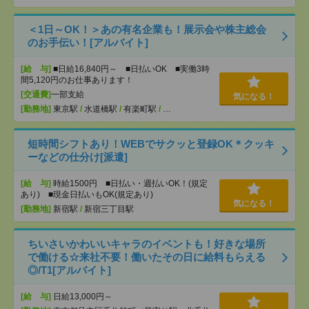
＜1日～OK！＞あの有名企業も！展示会や株主総会
のお手伝い！[アルバイト]
[給 与]
■日給16,840円～ ■日払いOK ■実働3時
間5,120円のお仕事あります！
[交通費]
一部支給
気になる！
[勤務地]
東京駅
/
水道橋駅
/
有楽町駅
/
…
短時間シフトあり！WEBでサクッと登録OK＊クッキ
ーなどの仕分け[派遣]
[給 与]
時給1500円 ■日払い・週払いOK！(規定
あり) ■現金日払いもOK(規定あり)
気になる！
[勤務地]
新宿駅
/
新宿三丁目駅
ちいさいかわいいキャラのイベントも！好きな場所
で働ける☆来社不要！働いたその日に給料もらえる
◎/T1[アルバイト]
[給 与]
日給13,000円～