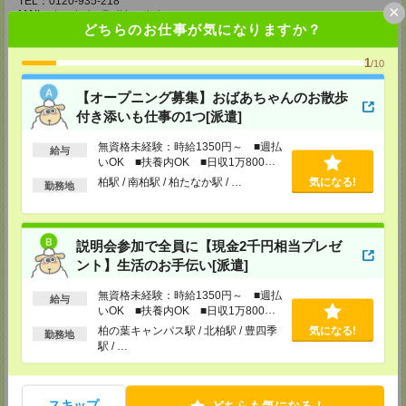
TEL：0120-935-218
×
MAIL：
tenshoku@nikken-ts.jp
どちらのお仕事が気になりますか？
担当：採用担当
メディカルケア事業部 新宿オフィス
1
/10
東京都新宿区新宿2-3-10 新宿御苑ビル6階
TEL：0120-457-235
【オープニング募集】おばあちゃんのお散歩
MAIL：
tenshoku@nikken-ts.jp
担当：採用担当
付き添いも仕事の1つ[派遣]
メディカルケア事業部 立川事業所
無資格未経験：時給1350円～ ■週払
給与
東京都立川市錦町1-12-14
いOK ■扶養内OK ■日収1万800円
TEL：0120-934-200
以上
柏駅 / 南柏駅 / 柏たなか駅 / …
気になる!
勤務地
MAIL：
tenshoku@nikken-ts.jp
担当：採用担当
メディカルケア事業部 町田オフィス
説明会参加で全員に【現金2千円相当プレゼ
東京都町田市森野1-7-23 大樹生命町田ビル6F
TEL：0120-453-285
ント】生活のお手伝い[派遣]
MAIL：
tenshoku@nikken-ts.jp
担当：採用担当
無資格未経験：時給1350円～ ■週払
給与
いOK ■扶養内OK ■日収1万800円
メディカルケア事業部 横浜オフィス
以上
柏の葉キャンパス駅 / 北柏駅 / 豊四季
気になる!
神奈川県横浜市保土ケ谷区神戸町134 横浜ビジネスパークサウスタワー
勤務地
2F B区画
駅 / …
TEL：0120-901-799
MAIL：
tenshoku@nikken-ts.jp
担当：採用担当
スキップ
どちらも気になる！