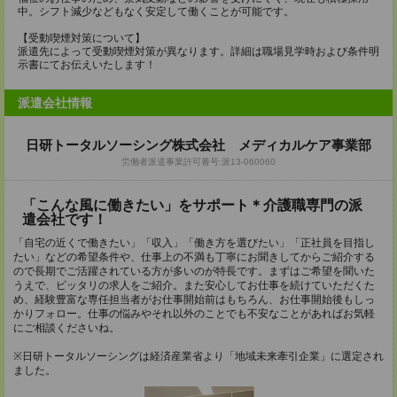
中。シフト減少などもなく安定して働くことが可能です。
【受動喫煙対策について】
派遣先によって受動喫煙対策が異なります。詳細は職場見学時および条件明
示書にてお伝えいたします！
派遣会社情報
日研トータルソーシング株式会社 メディカルケア事業部
労働者派遣事業許可番号:派13-060060
「こんな風に働きたい」をサポート＊介護職専門の派
遣会社です！
「自宅の近くで働きたい」「収入」「働き方を選びたい」「正社員を目指し
たい」などの希望条件や、仕事上の不満も丁寧にお聞きしてからご紹介する
ので長期でご活躍されている方が多いのが特長です。まずはご希望を聞いた
うえで、ピッタリの求人をご紹介。また安心してお仕事を続けていただくた
め、経験豊富な専任担当者がお仕事開始前はもちろん、お仕事開始後もしっ
かりフォロー。仕事の悩みやそれ以外のことでも不安なことがあればお気軽
にご相談くださいね。
※日研トータルソーシングは経済産業省より「地域未来牽引企業」に選定され
ました。