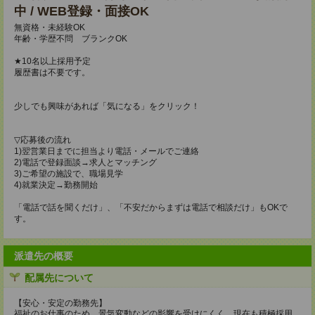
中 / WEB登録・面接OK
無資格・未経験OK
年齢・学歴不問 ブランクOK
★10名以上採用予定
履歴書は不要です。
少しでも興味があれば「気になる」をクリック！
▽応募後の流れ
1)翌営業日までに担当より電話・メールでご連絡
2)電話で登録面談→求人とマッチング
3)ご希望の施設で、職場見学
4)就業決定→勤務開始
「電話で話を聞くだけ」、「不安だからまずは電話で相談だけ」もOKで
す。
派遣先の概要
配属先について
【安心・安定の勤務先】
福祉のお仕事のため、景気変動などの影響を受けにくく、現在も積極採用