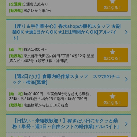
[交通費]
交通費支給有り
気になる！
[勤務地]
求名駅から車9分
【座り＆手作業中心】香水shopの梱包スタッフ ★副
業OK ★週1日からOK ★1日1時間からOK[アルバイ
ト]
[給 与]
時給1,400円～
[勤務地]
東京都千代田区内神田2丁目14番12号 星屋
気になる！
第六ビル402号（最寄り駅：神田駅）
【週2日だけ】倉庫内軽作業スタッフ スマホのチェ
ック・検品[派遣]
[給 与]
時給1400円 ※実働8時間を超える勤務、
22時～翌5時勤務の場合25％割増：時給1750円
気になる！
[勤務地]
南船橋駅から徒歩10分程度
【日払い・未経験歓迎！】稼ぎたい日にサクッと勤
務！単発・週1日～自由シフトの軽作業[アルバイト]