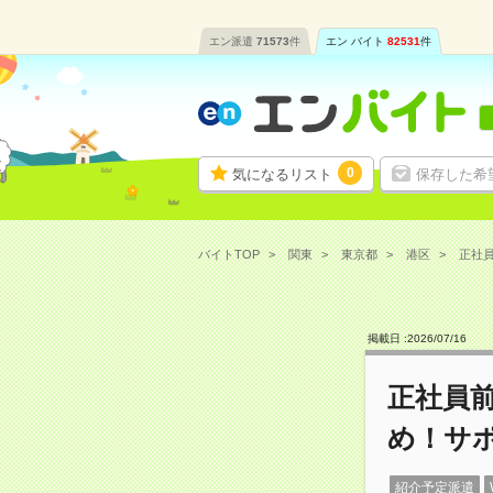
エン派遣
71573
件
エン バイト
82531
件
0
気になるリスト
保存した希
バイトTOP
関東
東京都
港区
正社員
掲載日 :
2026
/
07
/
16
正社員前
め！サ
紹介予定派遣