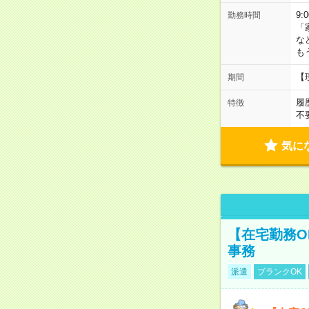
9:
勤務時間
「
な
も
【
期間
履
特徴
不
気に
【在宅勤務O
事務
派遣
ブランクOK