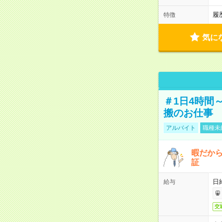
履
特徴
気に
＃1日4時間
搬のお仕事
アルバイト
職種未
暇だか
証
日
給与
交