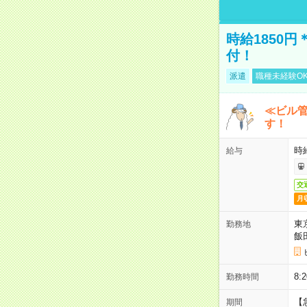
時給1850
付！
派遣
職種未経験O
≪ビル
す！
時
給与
交
月
東
勤務地
飯
8
勤務時間
【
期間