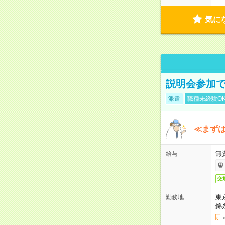
気に
説明会参加で
派遣
職種未経験O
≪まずは
無
給与
交
東
勤務地
錦