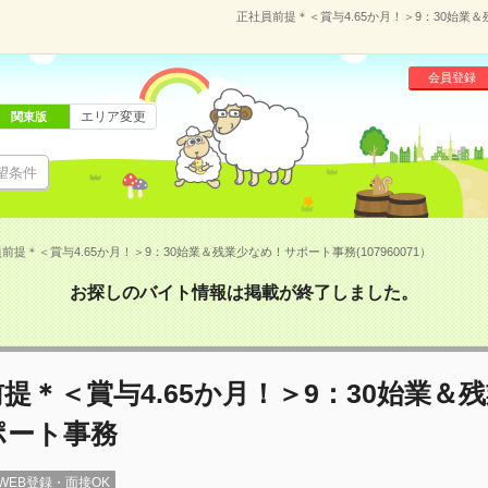
正社員前提＊＜賞与4.65か月！＞9：30始業＆
会員登録
エリア変更
関東版
望条件
前提＊＜賞与4.65か月！＞9：30始業＆残業少なめ！サポート事務(107960071）
お探しのバイト情報は掲載が終了しました。
提＊＜賞与4.65か月！＞9：30始業＆
ポート事務
WEB登録・面接OK