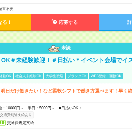
歴書不要
なる！
応募する
詳
未読
～OK＃未経験歓迎！＃日払い＊イベント会場でイ
経験OK
社会人未経験OK
大学生歓迎
ブランクOK
WEB登録・面接OK
ら明日だけ働きたい！など柔軟シフトで働き方選べます！早く
給：10000円～ 半日：5000円～ ■日払いOK！
交通費別途支給あり
交通費規定支給
通費