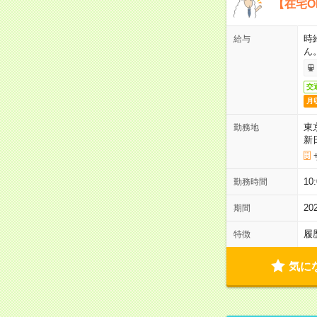
【在宅O
時
給与
ん
交
月
東
勤務地
新
1
勤務時間
2
期間
履
特徴
気に