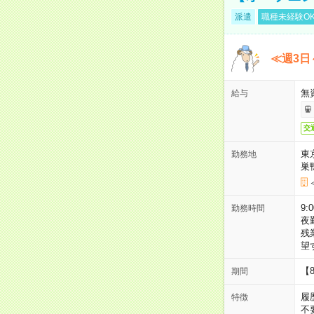
派遣
職種未経験O
≪週3日
無
給与
交
東
勤務地
巣
9:
勤務時間
夜
残
望
【
期間
履
特徴
不