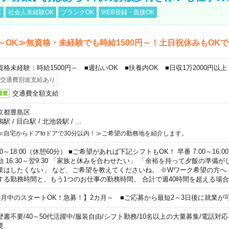
K
社会人未経験OK
ブランクOK
WEB登録・面接OK
～OK≫無資格・未経験でも時給1500円～！土日祝休みもOK
資格未経験：時給1500円～ ■週払いOK ■扶養内OK ■日収1万2000円以上
交通費別途支給あり
交通費全額支給
通費
京都豊島区
鴨駅
/
目白駅
/
北池袋駅
/
…
≪自宅からドアtoドアで30分以内！≫ご希望の勤務地を紹介します。
00～18:00（休憩60分） ■ご希望があれば下記シフトもOK！ 早番 7:00～16:00 遅
勤 16:30～翌9:30 「家族と休みを合わせたい」 「余裕を持って夕飯の準備
業はしたくない」 など、ご希望を教えてくださいね。 ※Wワーク希望の方へ
する勤務時間と、もう1つのお仕事の勤務時間。 合計で週40時間を超える場
8月中のスタートOK！急募！】2カ月～ ■ご応募から最短2～3日後に就業が
歴書不要
/
40～50代活躍中
/
服装自由
/
シフト勤務
/
10名以上の大量募集
/
電話対応
要