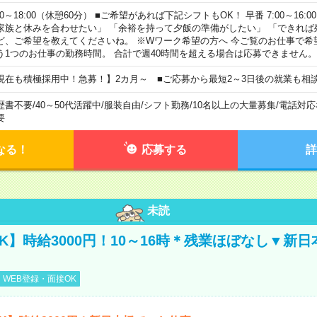
00～18:00（休憩60分） ■ご希望があれば下記シフトもOK！ 早番 7:00～16:00 遅
家族と休みを合わせたい」 「余裕を持って夕飯の準備がしたい」 「できれば
ど、ご希望を教えてくださいね。 ※Wワーク希望の方へ 今ご覧のお仕事で希
う1つのお仕事の勤務時間。 合計で週40時間を超える場合は応募できません。
現在も積極採用中！急募！】2カ月～ ■ご応募から最短2～3日後の就業も相
歴書不要
/
40～50代活躍中
/
服装自由
/
シフト勤務
/
10名以上の大量募集
/
電話対応
要
なる！
応募する
詳
未読
K】時給3000円！10～16時＊残業ほぼなし▼新
WEB登録・面接OK