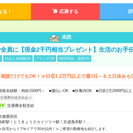
なる！
応募する
詳
未読
全員に【現金2千円相当プレゼント】生活のお手
K
社会人未経験OK
ブランクOK
WEB登録・面接OK
相談だけでもOK！≫日収1.2万円以上で週3日～＆土日休みも
資格未経験：時給1500円～ ■週払いOK ■扶養内OK ■日収1万2000円以上
交通費別途支給あり
交通費全額支給
通費
京都墨田区
糸町駅
/
とうきょうスカイツリー駅
/
京成曳舟駅
/
…
≪自宅からドアtoドアで30分以内！≫ご希望の勤務地を紹介します。