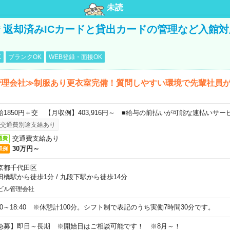
未読
円＊返却済みICカードと貸出カードの管理など入館
K
ブランクOK
WEB登録・面接OK
管理会社≫制服あり更衣室完備！質問しやすい環境で先輩社員
給1850円＋交 【月収例】403,916円～ ■給与の前払いが可能な速払いサー
交通費別途支給あり
交通費支給あり
通費
30万円～
収例
京都千代田区
田橋駅から徒歩1分
/
九段下駅から徒歩14分
ビル管理会社
:20～18:40 ※休憩計100分。シフト制で表記のうち実働7時間30分です。
急募】即日～長期 ※開始日はご相談可能です！ ※8月～！