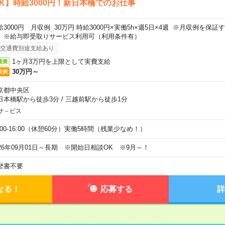
K】時給3000円！新日本橋でのお仕事
給3000円 月収例 30万円 時給3000円×実働5h×週5日×4週 ※月収例を保
。※給与即受取りサービス利用可（利用条件有）
交通費別途支給あり
1ヶ月3万円を上限として実費支給
通費
30万円～
収例
京都中央区
日本橋駅から徒歩3分
/
三越前駅から徒歩1分
サ－ビス
0:00-16:00（休憩60分）実働5時間（残業少なめ！）
026年09月01日～長期 ※開始日相談OK ※9月～！
歴書不要
なる！
応募する
詳