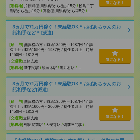
気になる！
[勤務地]
片原町(香川県)駅から徒歩15分
/
松島二丁
目駅から徒歩19分
/
高松(香川県)駅から車5分
/
…
3ヵ月で71万円稼ぐ！未経験OK＊おばあちゃんのお
話相手など＊[派遣]
[給 与]
無資格の方：時給1350円～1687円 / 介護
福祉士：時給1550円～1937円 / 初任者以上：時給
1450円～1812円
気になる！
[交通費]
全額支給
[勤務地]
新下関駅
/
綾羅木駅
/
黒井村駅
/
…
3ヵ月で71万円稼ぐ！未経験OK＊おばあちゃんのお
話相手など[派遣]
[給 与]
無資格の方：時給1350円～1687円 / 介護
福祉士：時給1600円～2000円 / 初任者以上：時給
1450円～1812円
気になる！
[交通費]
全額支給
[勤務地]
郵便局前駅
/
大安寺駅
/
備前三門駅
/
…