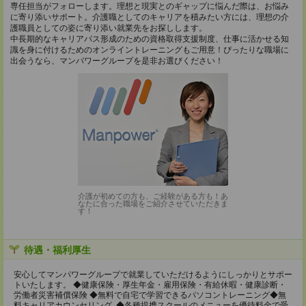
専任担当がフォローします。理想と現実とのギャップに悩んだ際は、お悩み
に寄り添いサポート。介護職としてのキャリアを積みたい方には、理想の介
護職員としての姿に寄り添い就業先をお探しします。
中長期的なキャリアパス形成のための資格取得支援制度、仕事に活かせる知
識を身に付けるためのオンライントレーニングもご用意！ぴったりな職場に
出会うなら、マンパワーグループを是非お選びください！
介護が初めての方も、ご経験がある方も！あ
なたに合った職場をご紹介させていただきま
す！
待遇・福利厚生
安心してマンパワーグループで就業していただけるようにしっかりとサポー
トいたします。 ◆健康保険・厚生年金・雇用保険・有給休暇・健康診断・
労働者災害補償保険 ◆無料で自宅で学習できるパソコントレーニング◆無
料キャリアカウンセリング ◆各種提携スクールのメニューを優待料金で受