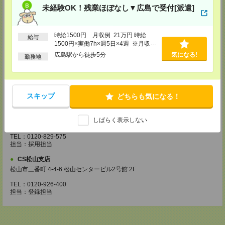
・お仕事のご紹介など
未経験OK！残業ほぼなし▼広島で受付[派遣]
【来社登録】約1.5～2時間＊経験・ご希望による
・ガイダンス
・経験や希望をインタビュー
時給1500円 月収例 21万円 時給
給与
・スキルチェック
1500円×実働7h×週5日×4週 ※月収例
・お仕事のご紹介
を保証するものではありません。※給
広島駅から徒歩5分
気になる!
勤務地
与即受取りサービス利用可（利用条件
登録場所
有）
CS広島支店
広島県広島市中区袋町 3-17 シシンヨービル 11F
スキップ
どちらも気になる！
TEL：0120-921-943
担当：採用担当
CS高松支店
しばらく表示しない
〒760-0027 香川県高松市紺屋町9-6 高松大同生命ビル7
TEL：0120-829-575
担当：採用担当
CS松山支店
松山市三番町 4-4-6 松山センタービル2号館 2F
TEL：0120-926-400
担当：登録担当