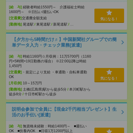
[給 与]
経験者時給1550円～ 介護福祉士時給
1600円～ ※日払い/週払いOK
[交通費]
交通費全額支給
気になる！
[勤務地]
尾道駅
/
東尾道駅
/
新尾道駅
/
…
【夕方から5時間だけ♬】中国新聞社グループでの簡
単データ入力・チェック業務[派遣]
[給 与]
時給1160円☆月収例：11万5700円（1160
円×5時間×19日勤務の場合） ※22:00以降は時給
1,450円
[交通費]
・規定により支給 ・車通勤・自転車通勤
OK
気になる！
[月収例]
10～15万円
[勤務地]
土橋(広島県)駅から徒歩5分
/
本川町駅から
徒歩8分
/
十日市町駅から徒歩
説明会参加で全員に【現金2千円相当プレゼント】生
活のお手伝い[派遣]
[給 与]
無資格未経験：時給1400円～ ■週払い
OK ■扶養内OK ■日収1万1200円以上