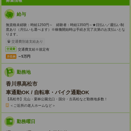
募集情報
給与
無資格未経験：時給1250円～ 経験者：時給1350円～★日払い／週払い制
度あり（月払いも選べます）※稼働開始時は手続き完了次第のお支払いとな
ります。
交通費別途支給あり
交通費支給※規定有
交通費
～5万円
月収例
勤務地
香川県高松市
車通勤OK / 自転車・バイク通勤OK
【高松市】元山・栗林公園北口・国分・古高松など勤務地多数！
＜ご近所の老人ホームなど＞
勤務曜日