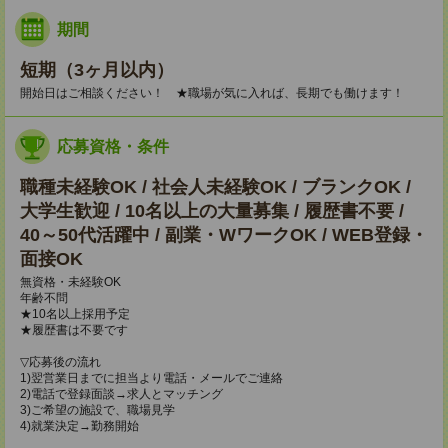
期間
短期（3ヶ月以内）
開始日はご相談ください！ ★職場が気に入れば、長期でも働けます！
応募資格・条件
職種未経験OK / 社会人未経験OK / ブランクOK /
大学生歓迎 / 10名以上の大量募集 / 履歴書不要 /
40～50代活躍中 / 副業・WワークOK / WEB登録・
面接OK
無資格・未経験OK
年齢不問
★10名以上採用予定
★履歴書は不要です
▽応募後の流れ
1)翌営業日までに担当より電話・メールでご連絡
2)電話で登録面談→求人とマッチング
3)ご希望の施設で、職場見学
4)就業決定→勤務開始