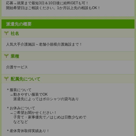
応募→就業まで最短3日＆10日後に給料GETも可！
開始希望日はご相談ください。1か月以上先の相談もOK！
派遣先の概要
社名
人気大手介護施設～老舗小規模介護施設まで！
業種
介護サービス
配属先について
＊服装について
→動きやすい服装でOK
派遣先によってはポロシャツの貸与あり
＊お休みについて
→ご希望お聞かせください！
子育て・家事優先で／はじめは日数少なめで
などなど
＊産休育休取得実績あり！