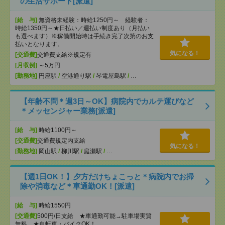
の生活サポート[派遣]
[給 与]
無資格未経験：時給1250円～ 経験者：
時給1350円～★日払い／週払い制度あり（月払い
も選べます）※稼働開始時は手続き完了次第のお支
払いとなります。
気になる！
[交通費]
交通費支給※規定有
[月収例]
～5万円
[勤務地]
円座駅
/
空港通り駅
/
琴電屋島駅
/
…
【年齢不問＊週3日～OK】病院内でカルテ運びなど
＊メッセンジャー業務[派遣]
[給 与]
時給1100円～
[交通費]
交通費規定内支給
気になる！
[勤務地]
岡山駅
/
柳川駅
/
庭瀬駅
/
…
【週1日OK！】夕方だけちょこっと＊病院内でお掃
除や消毒など＊車通勤OK！[派遣]
[給 与]
時給1550円
[交通費]
500円/日支給 ★車通勤可能→駐車場実質
無料 ★自転車・バイクOK！