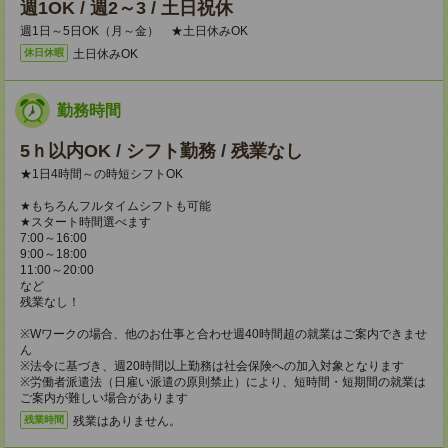
週1OK / 週2～3 / 土日祝休
週1日～5日OK（月～金） ★土日休みOK
土日休みOK
休日休暇
勤務時間
5ｈ以内OK / シフト勤務 / 残業なし
★1日4時間～の時短シフトOK
★もちろんフルタイムシフトも可能
★スタート時間選べます
7:00～16:00
9:00～18:00
11:00～20:00
など
残業なし！
※Wワークの場合、他のお仕事と合わせ週40時間超の就業はご案内できませ
ん
※法令に基づき、週20時間以上勤務は社会保険への加入対象となります
※労働者派遣法（日雇い派遣の原則禁止）により、短時間・短期間の就業は
ご案内が難しい場合があります
残業はありません。
残業時間