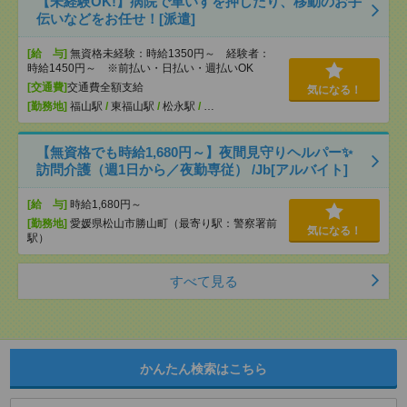
【未経験OK!】病院で車いすを押したり、移動のお手
伝いなどをお任せ！[派遣]
[給 与]
無資格未経験：時給1350円～ 経験者：
時給1450円～ ※前払い・日払い・週払いOK
[交通費]
交通費全額支給
気になる！
[勤務地]
福山駅
/
東福山駅
/
松永駅
/
…
【無資格でも時給1,680円～】夜間見守りヘルパー✨
訪問介護（週1日から／夜勤専従） /Jb[アルバイト]
[給 与]
時給1,680円～
[勤務地]
愛媛県松山市勝山町（最寄り駅：警察署前
気になる！
駅）
すべて見る
かんたん検索はこちら