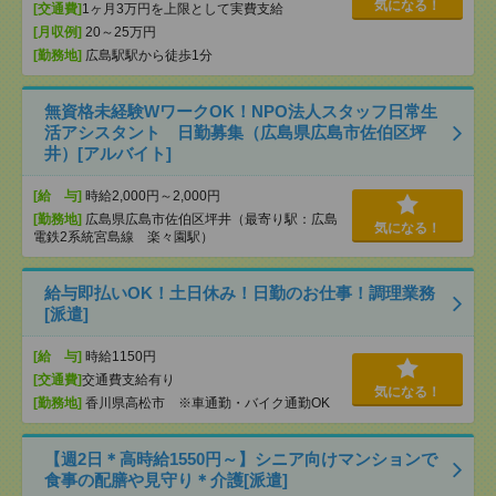
気になる！
[交通費]
1ヶ月3万円を上限として実費支給
[月収例]
20～25万円
[勤務地]
広島駅駅から徒歩1分
無資格未経験WワークOK！NPO法人スタッフ日常生
活アシスタント 日勤募集（広島県広島市佐伯区坪
井）[アルバイト]
[給 与]
時給2,000円～2,000円
[勤務地]
広島県広島市佐伯区坪井（最寄り駅：広島
気になる！
電鉄2系統宮島線 楽々園駅）
給与即払いOK！土日休み！日勤のお仕事！調理業務
[派遣]
[給 与]
時給1150円
[交通費]
交通費支給有り
気になる！
[勤務地]
香川県高松市 ※車通勤・バイク通勤OK
【週2日＊高時給1550円～】シニア向けマンションで
食事の配膳や見守り＊介護[派遣]