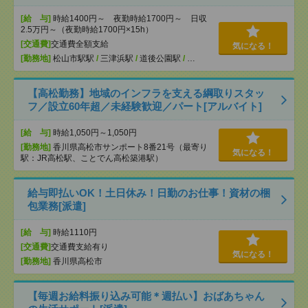
[給 与]
時給1400円～ 夜勤時給1700円～ 日収
2.5万円～（夜勤時給1700円×15h）
[交通費]
交通費全額支給
気になる！
[勤務地]
松山市駅駅
/
三津浜駅
/
道後公園駅
/
…
【高松勤務】地域のインフラを支える綱取りスタッ
フ／設立60年超／未経験歓迎／パート[アルバイト]
[給 与]
時給1,050円～1,050円
[勤務地]
香川県高松市サンポート8番21号（最寄り
気になる！
駅：JR高松駅、ことでん高松築港駅）
給与即払いOK！土日休み！日勤のお仕事！資材の梱
包業務[派遣]
[給 与]
時給1110円
[交通費]
交通費支給有り
気になる！
[勤務地]
香川県高松市
【毎週お給料振り込み可能＊週払い】おばあちゃん