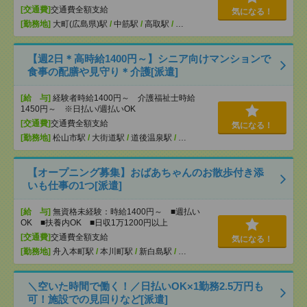
[交通費]
交通費全額支給
気になる！
[勤務地]
大町(広島県)駅
/
中筋駅
/
高取駅
/
…
【週2日＊高時給1400円～】シニア向けマンションで
食事の配膳や見守り＊介護[派遣]
[給 与]
経験者時給1400円～ 介護福祉士時給
1450円～ ※日払い/週払いOK
[交通費]
交通費全額支給
気になる！
[勤務地]
松山市駅
/
大街道駅
/
道後温泉駅
/
…
【オープニング募集】おばあちゃんのお散歩付き添
いも仕事の1つ[派遣]
[給 与]
無資格未経験：時給1400円～ ■週払い
OK ■扶養内OK ■日収1万1200円以上
[交通費]
交通費全額支給
気になる！
[勤務地]
舟入本町駅
/
本川町駅
/
新白島駅
/
…
＼空いた時間で働く！／日払いOK×1勤務2.5万円も
可！施設での見回りなど[派遣]