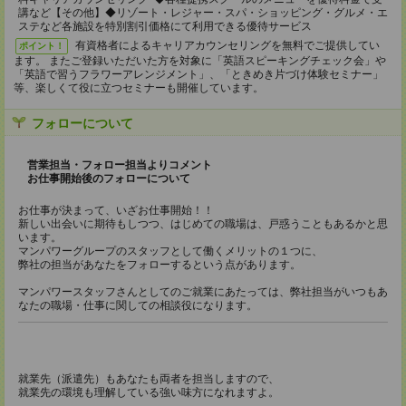
講など【その他】◆リゾート・レジャー・スパ・ショッピング・グルメ・エ
ステなど各施設を特別割引価格にて利用できる優待サービス
有資格者によるキャリアカウンセリングを無料でご提供してい
ポイント！
ます。 またご登録いただいた方を対象に「英語スピーキングチェック会」や
「英語で習うフラワーアレンジメント」、「ときめき片づけ体験セミナー」
等、楽しくて役に立つセミナーも開催しています。
フォローについて
営業担当・フォロー担当よりコメント
お仕事開始後のフォローについて
お仕事が決まって、いざお仕事開始！！
新しい出会いに期待もしつつ、はじめての職場は、戸惑うこともあるかと思
います。
マンパワーグループのスタッフとして働くメリットの１つに、
弊社の担当があなたをフォローするという点があります。
マンパワースタッフさんとしてのご就業にあたっては、弊社担当がいつもあ
なたの職場・仕事に関しての相談役になります。
就業先（派遣先）もあなたも両者を担当しますので、
就業先の環境も理解している強い味方になれますよ。