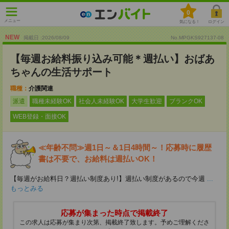
0
メニュー
気になる！
ログイン
NEW
掲載日 :2026
/
08
/
09
No.MPGKS927137-08
【毎週お給料振り込み可能＊週払い】おばあ
ちゃんの生活サポート
職種：
介護関連
派遣
職種未経験OK
社会人未経験OK
大学生歓迎
ブランクOK
WEB登録・面接OK
≪年齢不問≫週1日～＆1日4時間～！応募時に履歴
書は不要で、お給料は週払いOK！
【毎週がお給料日？週払い制度あり!】週払い制度があるので今週
...
もっとみる
応募が集まった時点で掲載終了
この求人は応募が集まり次第、掲載終了致します。予めご理解くださ