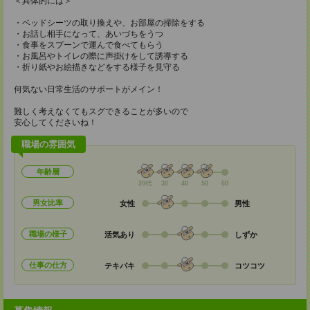
＜具体的には＞
・ベッドシーツの取り換えや、お部屋の掃除をする
・お話し相手になって、あいづちをうつ
・食事をスプーンで運んで食べてもらう
・お風呂やトイレの際に声掛けをして誘導する
・折り紙やお絵描きなどをする様子を見守る
何気ない日常生活のサポートがメイン！
難しく考えなくてもスグできることが多いので
安心してくださいね！
職場の雰囲気
年齢層
20代
30
40
50
60
男女比率
女性
男性
職場の様子
活気あり
しずか
仕事の仕方
テキパキ
コツコツ