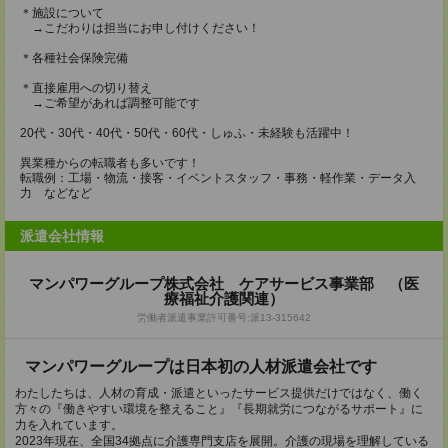
＊施設について
→こだわりは担当にお申し付けください！
＊各種社会保険完備
＊直接雇用への切り替え
→ご希望があれば調整可能です
20代・30代・40代・50代・60代・しゅふ・未経験も活躍中！
異業種からの転職者も多いです！
転職例：工場・物流・接客・イベントスタッフ・事務・軽作業・データ入
力 などなど
派遣会社情報
マンパワーグループ株式会社 ケアサービス事業部 （医
療福祉介護関連）
労働者派遣事業許可番号:派13-315642
マンパワーグループは日本初の人材派遣会社です
わたしたちは、人材の育成・派遣といったサービス提供だけではなく、働く
方々の『働きやすい環境を整えること』『長期就労につながるサポート』に
力を入れています。
2023年現在、全国34拠点に介護専門支店を展開。介護の現場を理解している