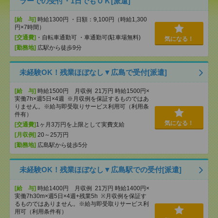
ラーでの受付・1日でもＯＫ[派遣]
[給 与]
時給1300円 ・日額：9,100円（時給1,300
円×7時間）
[交通費]
・自転車通勤可 ・車通勤可(駐車場無料)
気になる！
[勤務地]
広駅から徒歩9分
未経験OK！残業ほぼなし▼広島で受付[派遣]
[給 与]
時給1500円 月収例 21万円 時給1500円×
実働7h×週5日×4週 ※月収例を保証するものではあ
りません。※給与即受取りサービス利用可（利用条
件有）
気になる！
[交通費]
1ヶ月3万円を上限として実費支給
[月収例]
20～25万円
[勤務地]
広島駅から徒歩5分
未経験OK！残業ほぼなし▼広島駅での受付[派遣]
[給 与]
時給1400円 月収例 21万円 時給1400円×
実働7h30m×週5日×4週+残業5h ※月収例を保証す
るものではありません。※給与即受取りサービス利
用可（利用条件有）