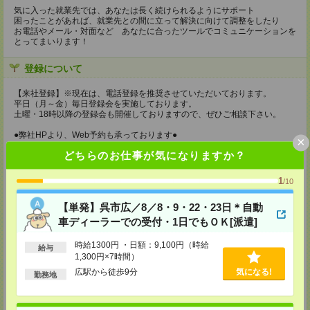
気に入った就業先では、あなたは長く続けられるようにサポート
困ったことがあれば、就業先との間に立って解決に向けて調整をしたり
お電話やメール・対面など あなたに合ったツールでコミュニケーションを
とってまいります！
登録について
【来社登録】※現在は、電話登録を推奨させていただいております。
平日（月～金）毎日登録会を実施しております。
土曜・18時以降の登録会も開催しておりますので、ぜひご相談下さい。
●弊社HPより、Web予約も承っております●
×
どちらのお仕事が気になりますか？
持ち物
【電話登録】
1
/10
弊社HPよりマイページ作成をお願いします
【単発】呉市広／8／8・9・22・23日＊自動
【来社登録】※現在は、電話登録を推奨させていただいております。
・印鑑
車ディーラーでの受付・1日でもＯＫ[派遣]
・免許証など本人確認書類
・職務経歴書
時給1300円 ・日額：9,100円（時給
給与
※履歴書、写真は不要です！
1,300円×7時間）
所要時間
広駅から徒歩9分
気になる!
勤務地
【電話登録】30分程度
・経験やご希望などをインタビュー