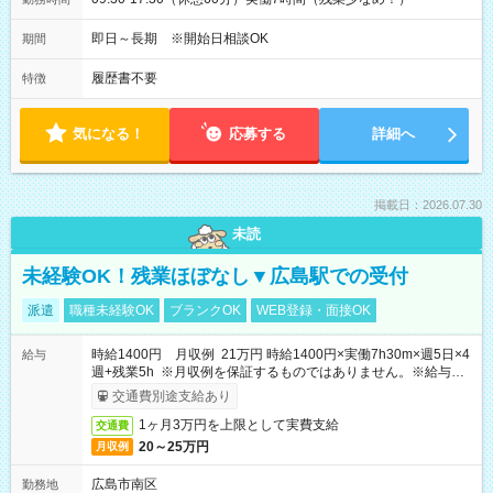
即日～長期 ※開始日相談OK
期間
履歴書不要
特徴
気になる！
応募する
詳細へ
掲載日：2026.07.30
未読
未経験OK！残業ほぼなし▼広島駅での受付
派遣
職種未経験OK
ブランクOK
WEB登録・面接OK
時給1400円 月収例 21万円 時給1400円×実働7h30m×週5日×4
給与
週+残業5h ※月収例を保証するものではありません。※給与即
受取りサービス利用可（利用条件有）
交通費別途支給あり
1ヶ月3万円を上限として実費支給
交通費
20～25万円
月収例
広島市南区
勤務地