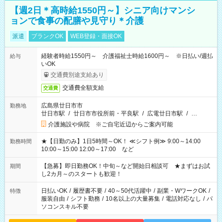
【週2日＊高時給1550円～】シニア向けマンシ
ョンで食事の配膳や見守り＊介護
派遣
ブランクOK
WEB登録・面接OK
経験者時給1550円～ 介護福祉士時給1600円～ ※日払い/週払
給与
いOK
交通費別途支給あり
交通費全額支給
交通費
広島県廿日市市
勤務地
廿日市駅
/
廿日市市役所前・平良駅
/
広電廿日市駅
/
…
介護施設や病院 ※ご自宅近辺からご案内可能
★【日勤のみ】1日5時間～OK！ ≪シフト例≫ 9:00～14:00
勤務時間
10:00～15:00 12:00～17:00 など
【急募】即日勤務OK！中旬～など開始日相談可 ★まずはお試
期間
し2カ月～のスタートも歓迎！
日払いOK
/
履歴書不要
/
40～50代活躍中
/
副業・WワークOK
/
特徴
服装自由
/
シフト勤務
/
10名以上の大量募集
/
電話対応なし
/
パ
ソコンスキル不要