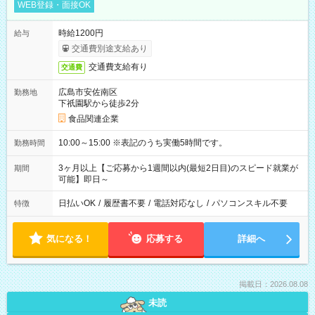
WEB登録・面接OK
時給1200円
給与
交通費別途支給あり
交通費支給有り
交通費
広島市安佐南区
勤務地
下祇園駅から徒歩2分
食品関連企業
10:00～15:00 ※表記のうち実働5時間です。
勤務時間
3ヶ月以上【ご応募から1週間以内(最短2日目)のスピード就業が
期間
可能】即日～
日払いOK
/
履歴書不要
/
電話対応なし
/
パソコンスキル不要
特徴
気になる！
応募する
詳細へ
掲載日：2026.08.08
未読