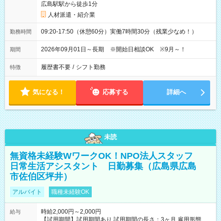
広島駅駅から徒歩1分
人材派遣・紹介業
09:20-17:50（休憩60分）実働7時間30分（残業少なめ！）
勤務時間
2026年09月01日～長期 ※開始日相談OK ※9月～！
期間
履歴書不要
/
シフト勤務
特徴
気になる！
応募する
詳細へ
未読
無資格未経験WワークOK！NPO法人スタッフ
日常生活アシスタント 日勤募集（広島県広島
市佐伯区坪井）
アルバイト
職種未経験OK
時給2,000円～2,000円
給与
【試用期間】試用期間あり 試用期間の長さ：3ヶ月 雇用形態、