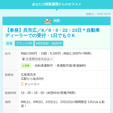
あなたの閲覧履歴からのオススメ
掲載日：2026.08.04
未読
【単発】呉市広／8／8・9・22・23日＊自動車
ディーラーでの受付・1日でもＯＫ
派遣
ブランクOK
WEB登録・面接OK
時給1300円 ・日額：9,100円（時給1,300円×7時間）
給与
交通費別途支給あり
・自転車通勤可 ・車通勤可(駐車場無料)
交通費
広島県呉市
勤務地
広駅から徒歩9分
ディーラー
10：00～18：00（休憩60分/実働7時間）
勤務時間
8/8(土)、8/9(日)、22日(土)、23日(日)の期間限定 1日のみも歓
期間
迎！