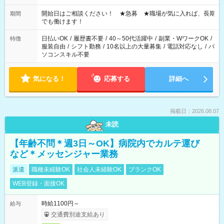
の場合、他のお仕事と合わせ週40時間超の就業はご案内できま
せん ※法令に基づき、週20時間以上勤務は社会保険への加入対
開始日はご相談ください！ ★急募 ★職場が気に入れば、長期
期間
象となります ※労働者派遣法（日雇い派遣の原則禁止）によ
でも働けます！
り、短時間・短期間の就業はご案内が難しい場合があります
日払いOK
/
履歴書不要
/
40～50代活躍中
/
副業・WワークOK
/
特徴
服装自由
/
シフト勤務
/
10名以上の大量募集
/
電話対応なし
/
パ
ソコンスキル不要
気になる！
応募する
詳細へ
掲載日：2026.08.07
未読
【年齢不問＊週3日～OK】病院内でカルテ運び
など＊メッセンジャー業務
派遣
職種未経験OK
社会人未経験OK
ブランクOK
WEB登録・面接OK
時給1100円～
給与
交通費別途支給あり