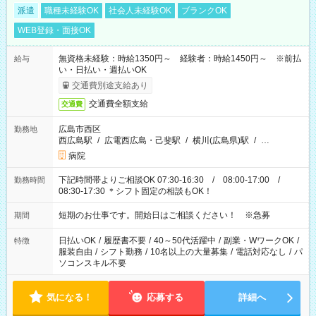
派遣
職種未経験OK
社会人未経験OK
ブランクOK
WEB登録・面接OK
無資格未経験：時給1350円～ 経験者：時給1450円～ ※前払
給与
い・日払い・週払いOK
交通費別途支給あり
交通費全額支給
交通費
広島市西区
勤務地
西広島駅
/
広電西広島・己斐駅
/
横川(広島県)駅
/
…
病院
下記時間帯よりご相談OK 07:30-16:30 / 08:00-17:00 /
勤務時間
08:30-17:30 ＊シフト固定の相談もOK！
短期のお仕事です。開始日はご相談ください！ ※急募
期間
日払いOK
/
履歴書不要
/
40～50代活躍中
/
副業・WワークOK
/
特徴
服装自由
/
シフト勤務
/
10名以上の大量募集
/
電話対応なし
/
パ
ソコンスキル不要
気になる！
応募する
詳細へ