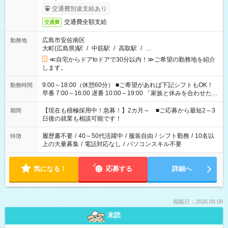
交通費別途支給あり
交通費全額支給
交通費
広島市安佐南区
勤務地
大町(広島県)駅
/
中筋駅
/
高取駅
/
…
≪自宅からドアtoドアで30分以内！≫ご希望の勤務地を紹介
します。
9:00～18:00（休憩60分） ■ご希望があれば下記シフトもOK！
勤務時間
早番 7:00～16:00 遅番 10:00～19:00 「家族と休みを合わせた
い」 「余裕を持って夕飯の準備がしたい」 「できれば残業はし
たくない」 など、ご希望を教えてくださいね。 ※Wワーク希望
【現在も積極採用中！急募！】2カ月～ ■ご応募から最短2～3
期間
の方へ 今ご覧のお仕事で希望する勤務時間と、もう1つのお仕事
日後の就業も相談可能です！
の勤務時間。 合計で週40時間を超える場合は応募できません。
履歴書不要
/
40～50代活躍中
/
服装自由
/
シフト勤務
/
10名以
特徴
上の大量募集
/
電話対応なし
/
パソコンスキル不要
気になる！
応募する
詳細へ
掲載日：2026.08.08
未読