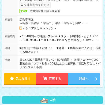
完了次第のお支払いとなります。
交通費別途支給あり
交通費全額支給※規定有
交通費
広島市南区
勤務地
広島港・宇品駅
/
宇品二丁目駅
/
宇品五丁目駅
/
…
＜シニア向けマンション＞
★1日4時間～の時短シフトOK ★スタート時間選べます！ 7:00
勤務時間
～16:00 9:00～17:00 11:00～19:00 など 残業なし！ ※Wワーク
の場合、他のお仕事と合わせ週40時間超の就業はご案内できま
せん ※法令に基づき、週20時間以上勤務は社会保険への加入対
開始日はご相談ください！ ★急募 ★職場が気に入れば、長期
期間
象となります ※労働者派遣法（日雇い派遣の原則禁止）によ
でも働けます！
り、短時間・短期間の就業はご案内が難しい場合があります
日払いOK
/
履歴書不要
/
40～50代活躍中
/
副業・WワークOK
/
特徴
服装自由
/
シフト勤務
/
10名以上の大量募集
/
電話対応なし
/
パ
ソコンスキル不要
気になる！
応募する
詳細へ
未読