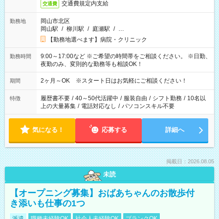
交通費規定内支給
交通費
岡山市北区
勤務地
岡山駅
/
柳川駅
/
庭瀬駅
/
…
【勤務地選べます】病院・クリニック
9:00～17:00など ※ご希望の時間帯をご相談ください。 ※日勤、
勤務時間
夜勤のみ、変則的な勤務等も相談OK！
2ヶ月～OK ※スタート日はお気軽にご相談ください！
期間
履歴書不要
/
40～50代活躍中
/
服装自由
/
シフト勤務
/
10名以
特徴
上の大量募集
/
電話対応なし
/
パソコンスキル不要
気になる！
応募する
詳細へ
掲載日：2026.08.05
未読
【オープニング募集】おばあちゃんのお散歩付
き添いも仕事の1つ
派遣
職種未経験OK
社会人未経験OK
ブランクOK