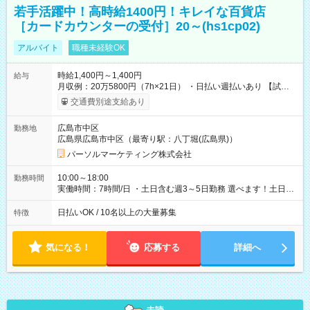
若手活躍中！高時給1400円！キレイな百貨店
［カードカウンターの受付］20～(hs1cp02)
アルバイト
職種未経験OK
時給1,400円～1,400円
給与
月収例：20万5800円（7h×21日） ・日払い週払いあり 【試用
期間】試用期間なし
交通費別途支給あり
広島市中区
勤務地
広島県広島市中区（最寄り駅：八丁堀(広島県)）
パーソルマーケティング株式会社
10:00～18:00
勤務時間
実働時間：7時間/日 ・土日含む週3～5日勤務 選べます！土日も
休みやすい！ ・残業は有りません！
日払いOK / 10名以上の大量募集
特徴
気になる！
応募する
詳細へ