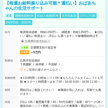
【毎週お給料振り込み可能＊週払い】おばあち
ゃんの生活サポート
派遣
職種未経験OK
社会人未経験OK
大学生歓迎
ブランクOK
WEB登録・面接OK
無資格未経験：時給1350円～ 経験者：時給1350円～ ★日払
給与
い／週払い制度あり（月払いも選べます）※稼働開始時は手続き
完了次第のお支払いとなります。
交通費別途支給あり
交通費支給※規定有
交通費
～5万円
月収例
広島市安佐南区
勤務地
下祇園駅
/
緑井駅
/
中筋駅
/
…
＜ご近所の老人ホームなど＞
★1日4時間～の時短シフトOK ★もちろんフルタイムシフトも可
勤務時間
能 ★スタート時間選べます 7:00～16:00 9:00～18:00 11:00～
20:00 など 残業なし！ ※Wワークの場合、他のお仕事と合わせ
週40時間超の就業はご案内できません ※法令に基づき、週20時
開始日はご相談ください！ ★職場が気に入れば、長期でも働
期間
間以上勤務は社会保険への加入対象となります ※労働者派遣法
けます！
（日雇い派遣の原則禁止）により、短時間・短期間の就業はご
案内が難しい場合があります
日払いOK
/
履歴書不要
/
40～50代活躍中
/
副業・WワークOK
/
特徴
服装自由
/
シフト勤務
/
10名以上の大量募集
/
電話対応なし
/
パ