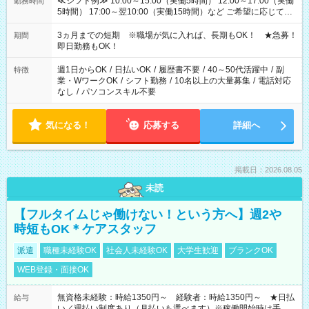
≪シフト例≫ 10:00～15:00（実働5時間） 12:00～17:00（実働
勤務時間
5時間） 17:00～翌10:00（実働15時間）など ご希望に応じて、
働く時間は調整できます！ お気軽に担当へ相談ください！
3ヵ月までの短期 ※職場が気に入れば、長期もOK！ ★急募！
期間
即日勤務もOK！
週1日からOK
/
日払いOK
/
履歴書不要
/
40～50代活躍中
/
副
特徴
業・WワークOK
/
シフト勤務
/
10名以上の大量募集
/
電話対応
なし
/
パソコンスキル不要
気になる！
応募する
詳細へ
掲載日：2026.08.05
未読
【フルタイムじゃ働けない！という方へ】週2や
時短もOK＊ケアスタッフ
派遣
職種未経験OK
社会人未経験OK
大学生歓迎
ブランクOK
WEB登録・面接OK
無資格未経験：時給1350円～ 経験者：時給1350円～ ★日払
給与
い／週払い制度あり（月払いも選べます）※稼働開始時は手続き