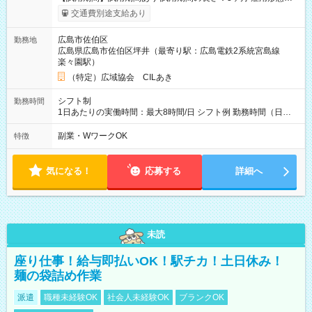
給与は本採用時と同じです。
交通費別途支給あり
広島市佐伯区
勤務地
広島県広島市佐伯区坪井（最寄り駅：広島電鉄2系統宮島線
楽々園駅）
（特定）広域協会 CILあき
シフト制
勤務時間
1日あたりの実働時間：最大8時間/日 シフト例 勤務時間（日
勤）・8時～18時 （実働時間8時間 待機休憩2時間）（日勤1回
あたりの給与 2万円）
副業・WワークOK
特徴
気になる！
応募する
詳細へ
未読
座り仕事！給与即払いOK！駅チカ！土日休み！
麺の袋詰め作業
派遣
職種未経験OK
社会人未経験OK
ブランクOK