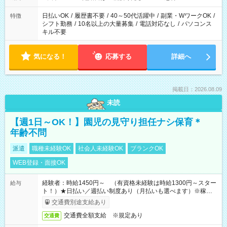
OK！
日払いOK
/
履歴書不要
/
40～50代活躍中
/
副業・WワークOK
/
特徴
シフト勤務
/
10名以上の大量募集
/
電話対応なし
/
パソコンス
キル不要
気になる！
応募する
詳細へ
掲載日：2026.08.09
未読
【週1日～OK！】園児の見守り担任ナシ保育＊
年齢不問
派遣
職種未経験OK
社会人未経験OK
ブランクOK
WEB登録・面接OK
経験者：時給1450円～ （有資格未経験は時給1300円～スター
給与
ト！）★日払い／週払い制度あり（月払いも選べます）※稼働開
始時は手続き完了次第のお支払いとなります★フルタイムでき
交通費別途支給あり
る方は100円アップ！
交通費全額支給 ※規定あり
交通費