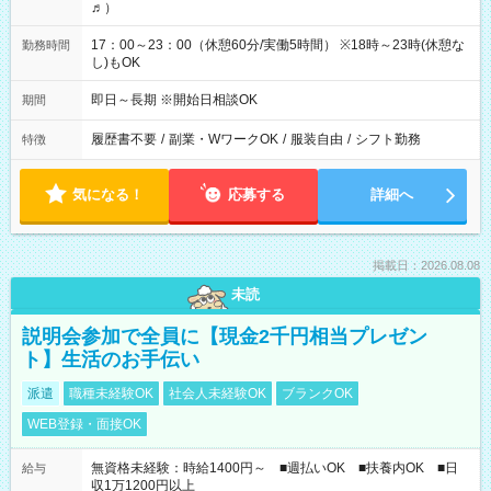
♬）
17：00～23：00（休憩60分/実働5時間） ※18時～23時(休憩な
勤務時間
し)もOK
即日～長期 ※開始日相談OK
期間
履歴書不要
/
副業・WワークOK
/
服装自由
/
シフト勤務
特徴
気になる！
応募する
詳細へ
掲載日：2026.08.08
未読
説明会参加で全員に【現金2千円相当プレゼン
ト】生活のお手伝い
派遣
職種未経験OK
社会人未経験OK
ブランクOK
WEB登録・面接OK
無資格未経験：時給1400円～ ■週払いOK ■扶養内OK ■日
給与
収1万1200円以上