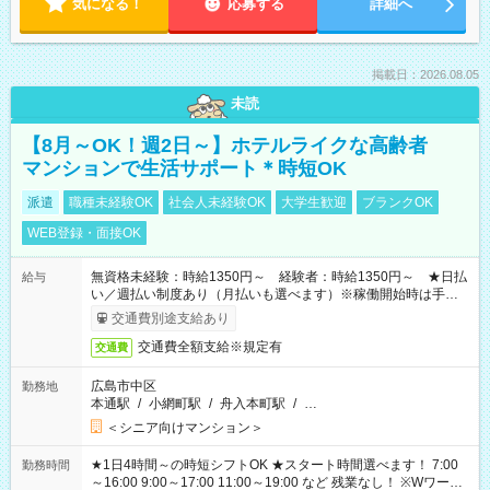
気になる！
応募する
詳細へ
掲載日：2026.08.05
未読
【8月～OK！週2日～】ホテルライクな高齢者
マンションで生活サポート＊時短OK
派遣
職種未経験OK
社会人未経験OK
大学生歓迎
ブランクOK
WEB登録・面接OK
無資格未経験：時給1350円～ 経験者：時給1350円～ ★日払
給与
い／週払い制度あり（月払いも選べます）※稼働開始時は手続き
完了次第のお支払いとなります。
交通費別途支給あり
交通費全額支給※規定有
交通費
広島市中区
勤務地
本通駅
/
小網町駅
/
舟入本町駅
/
…
＜シニア向けマンション＞
★1日4時間～の時短シフトOK ★スタート時間選べます！ 7:00
勤務時間
～16:00 9:00～17:00 11:00～19:00 など 残業なし！ ※Wワーク