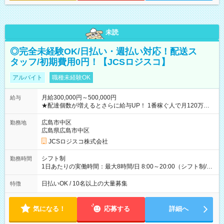
未読
◎完全未経験OK/日払い・週払い対応！配送ス
タッフ/初期費用0円！【JCSロジスコ】
アルバイト
職種未経験OK
月給300,000円～500,000円
給与
★配達個数が増えるとさらに給与UP！ 1番稼ぐ人で月120万ほ
ど！ ・主要都市エリア 月収55万円／週5日稼働 月収65万~112
万円／週6日稼働 ・地方郊外エリア 月収40万円／週5日稼働 月
広島市中区
勤務地
収40万円~50万円／週6日稼働 ＜モデルイメージ＞ ■月収50万
広島県広島市中区
円 (27歳男性/江東区在住)※元建築関係 1日150個配達×25日勤務
JCSロジスコ株式会社
(日休み) ■月収80万円(43歳男性/墨田区在住)※元営業 1日200個
配達×25日勤務(月休み) 【試用期間】試用期間なし
シフト制
勤務時間
1日あたりの実働時間：最大8時間/日 8:00～20:00（シフト制/実
働8時間） ※週5日勤務（場所次第では週4も有り） ※配達状況
によって時間外での勤務可能性有り ※案件により多少の前後あ
日払いOK / 10名以上の大量募集
特徴
り ※配達が完了次第、帰社OKです
気になる！
応募する
詳細へ