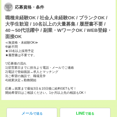
応募資格・条件
職種未経験OK / 社会人未経験OK / ブランクOK /
大学生歓迎 / 10名以上の大量募集 / 履歴書不要 /
40～50代活躍中 / 副業・WワークOK / WEB登録・
面接OK
≪無資格・未経験OK≫
年齢不問
★10名以上採用予定
★履歴書は不要です。
▽応募後の流れ
1)翌営業日までに担当より電話・メールでご連絡
2)電話で登録面談→求人とマッチング
3)ご希望の施設で、職場見学
4)就業決定→勤務開始
応募→就業まで最短3日＆10日後に給料GETも可！
開始希望日はご相談ください。1か月以上先の相談もOK！
メール
LINE
で送る
で送る