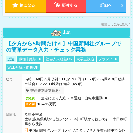
気になる！
応募する
詳細へ
掲載日：2026.08.07
未読
【夕方から5時間だけ♬】中国新聞社グループで
の簡単データ入力・チェック業務
派遣
職種未経験OK
社会人未経験OK
大学生歓迎
ブランクOK
WEB登録・面接OK
時給1160円☆月収例：11万5700円（1160円×5時間×19日勤務
給与
の場合） ※22:00以降は時給1,450円
交通費別途支給あり
・規定により支給 ・車通勤・自転車通勤OK
交通費
10～15万円
月収例
広島市中区
勤務地
土橋(広島県)駅から徒歩5分
/
本川町駅から徒歩8分
/
十日市町
駅から徒歩
中国新聞社グループ（メイツスタッフさん多数活躍中で安心