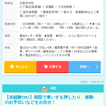
広島市中区
勤務地
八丁堀(広島県)駅
/
本通駅
/
十日市町駅
/
…
認可保育園 ＊職場見学OK！＊駅チカ、車通勤OKなどご希
望に合わせてご紹介！
〈1日3時間～OK！＊10～13時など！〉 ※残業なし！ ▼選べる
勤務時間
シフト例（7時～20時の間） ・7時～12時：朝の受け入れ～お昼
の準備 ・10時～13時：園児の見守り～お昼の補助 ・9時～16
時：帰りの会まで！子供の成長を見守る ・15時～20時：夜のお
最短2ヶ月～長期 ★急募 ★8月～、さらに先のスタートも
期間
迎えサポート
OK！開始日ご相談ください。
週1日からOK
/
日払いOK
/
履歴書不要
/
40～50代活躍中
/
副
特徴
業・WワークOK
/
服装自由
/
シフト勤務
/
10名以上の大量募
集
/
電話対応なし
/
パソコンスキル不要
気になる！
応募する
詳細へ
掲載日：2026.08.08
未読
【未経験OK!】病院で車いすを押したり、移動
のお手伝いなどをお任せ！