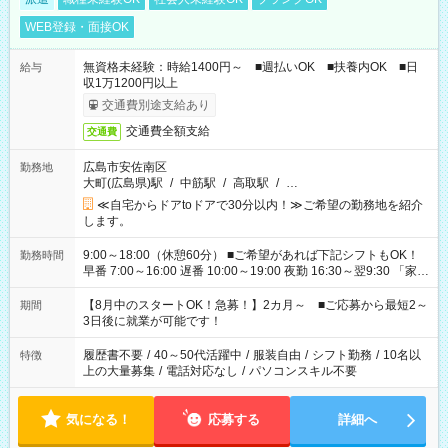
WEB登録・面接OK
無資格未経験：時給1400円～ ■週払いOK ■扶養内OK ■日
給与
収1万1200円以上
交通費別途支給あり
交通費全額支給
交通費
広島市安佐南区
勤務地
大町(広島県)駅
/
中筋駅
/
高取駅
/
…
≪自宅からドアtoドアで30分以内！≫ご希望の勤務地を紹介
します。
9:00～18:00（休憩60分） ■ご希望があれば下記シフトもOK！
勤務時間
早番 7:00～16:00 遅番 10:00～19:00 夜勤 16:30～翌9:30 「家族
と休みを合わせたい」 「余裕を持って夕飯の準備がしたい」
「できれば残業はしたくない」 など、ご希望を教えてください
【8月中のスタートOK！急募！】2カ月～ ■ご応募から最短2～
期間
ね。 ※Wワーク希望の方へ 今ご覧のお仕事で希望する勤務時間
3日後に就業が可能です！
と、もう1つのお仕事の勤務時間。 合計で週40時間を超える場
合は応募できません。
履歴書不要
/
40～50代活躍中
/
服装自由
/
シフト勤務
/
10名以
特徴
上の大量募集
/
電話対応なし
/
パソコンスキル不要
気になる！
応募する
詳細へ