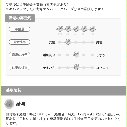
受講後には奨励金を支給（社内規定あり）
スキルアップしたい方をマンパワーグループは全力応援します！
職場の雰囲気
年齢層
20代
30
40
50
60
男女比率
女性
男性
職場の様子
活気あり
しずか
仕事の仕方
テキパキ
コツコツ
募集情報
給与
無資格未経験：時給1300円～ 経験者：時給1350円～★日払い／週払い制
度あり（月払いも選べます）※稼働開始時は手続き完了次第のお支払いとな
ります。