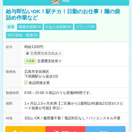
未読
給与即払いOK！駅チカ！日勤のお仕事！麺の袋
詰め作業など
派遣
職種未経験OK
社会人未経験OK
ブランクOK
WEB登録・面接OK
時給1200円
給与
交通費別途支給あり
交通費支給有り
交通費
広島市安佐南区
勤務地
下祇園駅から徒歩2分
食品関連企業
6:00～15:00 ※表記のうち実働8時間です。
勤務時間
1ヶ月以上3ヶ月未満【ご応募から1週間以内(最短2日目)のスピ
期間
ード就業が可能】即日～
日払いOK
/
履歴書不要
/
電話対応なし
/
パソコンスキル不要
特徴