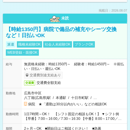
掲載日：2026.08.07
未読
【時給1350円】病院で備品の補充やシーツ交換
など！日払いOK
派遣
職種未経験OK
社会人未経験OK
ブランクOK
WEB登録・面接OK
無資格未経験：時給1350円～ 経験者：時給1450円～ ※前払
給与
い・日払い・週払いOK
交通費別途支給あり
交通費全額支給
交通費
広島市中区
勤務地
八丁堀(広島県)駅
/
本通駅
/
十日市町駅
/
…
病院 ★「通勤は30分以内がいい」などの相談OK
1日7時間～OK！ 【シフト固定の相談もOK！】 ▼シフト例
勤務時間
【早番】7:00～16:00／7:30～16:30 【中番】8:00～17:00／
9:00～18:00 【遅番】11:00～20:00／13:00～22:00 「〇時まで
には帰りたい」 「〇時からしか出勤できない」 などの相談
2ヶ月～OK ■開始日はご相談ください！ ■急募
期間