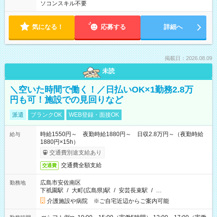
ソコンスキル不要
気になる！
応募する
詳細へ
掲載日：2026.08.09
未読
＼空いた時間で働く！／日払いOK×1勤務2.8万
円も可！施設での見回りなど
派遣
ブランクOK
WEB登録・面接OK
時給1550円～ 夜勤時給1880円～ 日収2.8万円～（夜勤時給
給与
1880円×15h）
交通費別途支給あり
交通費全額支給
交通費
広島市安佐南区
勤務地
下祇園駅
/
大町(広島県)駅
/
安芸長束駅
/
…
介護施設や病院 ※ご自宅近辺からご案内可能