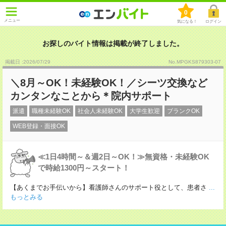
0
メニュー
気になる！
ログイン
お探しのバイト情報は掲載が終了しました。
掲載日 :2026
/
07
/
29
No.MPGKS879303-07
＼8月～OK！未経験OK！／シーツ交換など
カンタンなことから＊院内サポート
派遣
職種未経験OK
社会人未経験OK
大学生歓迎
ブランクOK
WEB登録・面接OK
≪1日4時間～＆週2日～OK！≫無資格・未経験OK
で時給1300円～スタート！
【あくまでお手伝いから】看護師さんのサポート役として、患者さ
...
もっとみる