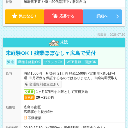
履歴書不要
/
40～50代活躍中
/
服装自由
特徴
気になる！
応募する
詳細へ
掲載日：2026.07.30
未読
未経験OK！残業ほぼなし▼広島で受付
派遣
職種未経験OK
ブランクOK
WEB登録・面接OK
時給1500円 月収例 21万円 時給1500円×実働7h×週5日×4
給与
週 ※月収例を保証するものではありません。※給与即受取りサ
ービス利用可（利用条件有）
交通費別途支給あり
1ヶ月3万円を上限として実費支給
交通費
20～25万円
月収例
広島市南区
勤務地
広島駅から徒歩5分
不動産業
09:30-17:30（休憩60分）実働7時間（残業少なめ！）
勤務時間