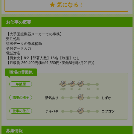
気になる！
お仕事の概要
【大手医療機器メーカーでの事務】
受注処理
請求データの作成補助
受付データ入力
電話対応
【男女比】8:2【部署人数】16名【制服】なし
【月収例:260,400円(時給1,550円×実働8時間×月21日)】
職場の雰囲気
年齢層
20代
30
40
50
60
職場の様子
活気あり
しずか
仕事の仕方
テキパキ
コツコツ
募集情報