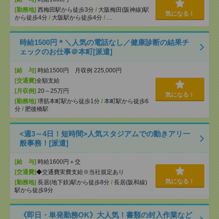
[勤務地]
西梅田駅から徒歩3分
/
大阪梅田(阪神線)駅
気になる！
から徒歩4分
/
大阪駅から徒歩4分
/
…
時給1500円＊＼人気の電話なし／健康診断の結果チ
ェックのお仕事＠本町[派遣]
[給 与]
時給1500円 月収例 225,000円
[交通費]
全額支給
[月収例]
20～25万円
気になる！
[勤務地]
堺筋本町駅から徒歩1分
/
本町駅から徒歩6
分
/
肥後橋駅
<週3～4日！短時間>人気スタジアムでの動きアリ一
般事務！[派遣]
[給 与]
時給1600円＋交
[交通費]
◆交通費実費支給※当社規定あり
気になる！
[勤務地]
長居(地下鉄)駅から徒歩8分
/
長居(阪和線)
駅から徒歩9分
《即日・単発勤務OK》大人気！書類の封入作業など