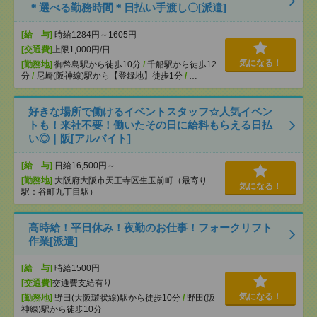
＊選べる勤務時間＊日払い手渡し〇[派遣]
[給 与]
時給1284円～1605円
[交通費]
上限1,000円/日
気になる！
[勤務地]
御幣島駅から徒歩10分
/
千船駅から徒歩12
分
/
尼崎(阪神線)駅から【登録地】徒歩1分
/
…
好きな場所で働けるイベントスタッフ☆人気イベン
トも！来社不要！働いたその日に給料もらえる日払
い◎｜阪[アルバイト]
[給 与]
日給16,500円～
[勤務地]
大阪府大阪市天王寺区生玉前町（最寄り
気になる！
駅：谷町九丁目駅）
高時給！平日休み！夜勤のお仕事！フォークリフト
作業[派遣]
[給 与]
時給1500円
[交通費]
交通費支給有り
気になる！
[勤務地]
野田(大阪環状線)駅から徒歩10分
/
野田(阪
神線)駅から徒歩10分