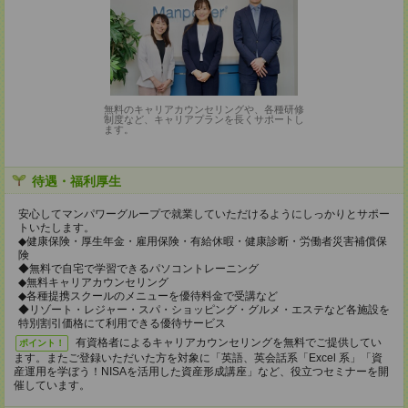
無料のキャリアカウンセリングや、各種研修
制度など、キャリアプランを長くサポートし
ます。
待遇・福利厚生
安心してマンパワーグループで就業していただけるようにしっかりとサポー
トいたします。
◆健康保険・厚生年金・雇用保険・有給休暇・健康診断・労働者災害補償保
険
◆無料で自宅で学習できるパソコントレーニング
◆無料キャリアカウンセリング
◆各種提携スクールのメニューを優待料金で受講など
◆リゾート・レジャー・スパ・ショッピング・グルメ・エステなど各施設を
特別割引価格にて利用できる優待サービス
有資格者によるキャリアカウンセリングを無料でご提供してい
ポイント！
ます。またご登録いただいた方を対象に「英語、英会話系「Excel 系」「資
産運用を学ぼう！NISAを活用した資産形成講座」など、役立つセミナーを開
催しています。