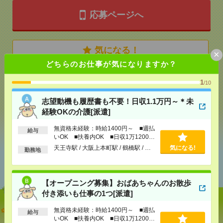
応募ページへ
気になる！
×
どちらのお仕事が気になりますか？
1
メール
LINE
/10
で送る
で送る
志望動機も履歴書も不要！日収1.1万円～＊未
経験OKの介護[派遣]
シェア
ツイート
ブックマーク
無資格未経験：時給1400円～ ■週払
給与
いOK ■扶養内OK ■日収1万1200円
以上
天王寺駅 / 大阪上本町駅 / 鶴橋駅 / …
気になる!
勤務地
あなたの閲覧履歴からの
おすすめ
【オープニング募集】おばあちゃんのお散歩
付き添いも仕事の1つ[派遣]
志望動機も履歴書も不要！日収1.1万円～＊未経験OK
無資格未経験：時給1400円～ ■週払
給与
の介護[派遣]
いOK ■扶養内OK ■日収1万1200円