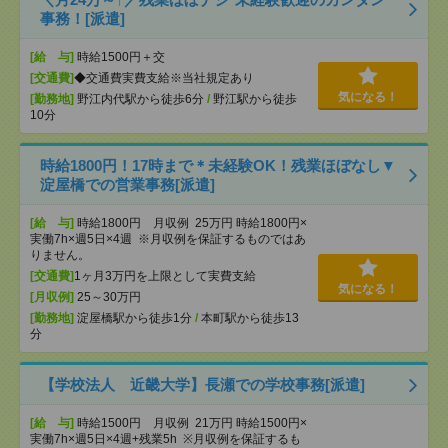
事務！[派遣]
[給 与]
時給1500円＋交
[交通費]
◆交通費実費支給※当社規定あり
気になる！
[勤務地]
野江内代駅から徒歩6分
/
野江駅から徒歩
10分
時給1800円！17時まで＊未経験OK！残業ほぼなし▼
淀屋橋での営業事務[派遣]
[給 与]
時給1800円 月収例 25万円 時給1800円×
実働7h×週5日×4週 ※月収例を保証するものではあ
りません。
[交通費]
1ヶ月3万円を上限として実費支給
気になる！
[月収例]
25～30万円
[勤務地]
淀屋橋駅から徒歩1分
/
本町駅から徒歩13
分
【学校法人 近畿大学】長瀬での学校事務[派遣]
[給 与]
時給1500円 月収例 21万円 時給1500円×
実働7h×週5日×4週+残業5h ※月収例を保証するも