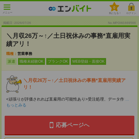
0
メニュー
気になる！
ログイン
掲載日 :2026
/
07
/
26
No.MPGW1669566
＼月収26万～↑／土日祝休みの事務*直雇用実
績アリ！
職種：
営業事務
派遣
職種未経験OK
ブランクOK
WEB登録・面接OK
＼月収26万～↑／土日祝休みの事務*直雇用実績ア
リ！
<頑張りが評価されれば直雇用の可能性あり>受注処理、データ作
...
もっとみる
応募ページへ