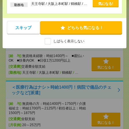
以上
天王寺駅 / 大阪上本町駅 / 鶴橋駅 / …
気になる!
勤務地
[給 与]
無資格未経験：時給1400円～ ■週払い
OK ■扶養内OK ■日収1万1200円以上
[交通費]
交通費全額支給
気になる！
[勤務地]
天王寺駅
/
大阪上本町駅
/
鶴橋駅
/
…
スキップ
どちらも気になる！
【オープニング募集】おばあちゃんのお散歩付き添
しばらく表示しない
いも仕事の1つ[派遣]
[給 与]
無資格未経験：時給1400円～ ■週払い
OK ■扶養内OK ■日収1万1200円以上
[交通費]
交通費全額支給
気になる！
[勤務地]
天王寺駅
/
大阪上本町駅
/
鶴橋駅
/
…
＜医療行為はナシ＞時給1400円！病院で備品のチェ
ックなど[派遣]
[給 与]
無資格の方：時給1400円～1750円 / 介護
福祉士：時給1700円～2125円 / 初任者以上：時給
1500円～1875円
[交通費]
全額支給
気になる！
[月収例]
20～25万円