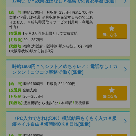
17時まで＊残業ほぼなし▼福島での貿易事務[派遣]
[給 与]
時給1700円 月収例 23万円 時給1700円×
実働7h×週5日×4週 ※月収例を保証するものではあ
りません。※給与即受取りサービス利用可（利用条
件有）
[交通費]
1ヶ月3万円を上限として実費支給
気になる！
[月収例]
20～25万円
[勤務地]
福島(大阪府・阪神線)駅から徒歩3分
/
福島
(大阪環状線)駅から徒歩3分
時給1600円＊＼シフト／めちゃレア！電話なし！カ
ンタン！コツコツ事務で働く[派遣]
[給 与]
時給1600円 月収例 224,000円
[交通費]
全額支給
[月収例]
20～25万円
気になる！
[勤務地]
淀屋橋駅から徒歩3分
/
本町駅
/
肥後橋駅
〈PC入力できればOK〉模試結果もくもく入力＃服
装ネイル自由＃短時間OK＃日払[派遣]
[給 与]
時給1600円