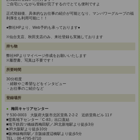
ご自宅にいながら登録が完了するのでとても便利ですよ
正式登録後、具体的なお仕事の紹介が可能となり、マンパワーグループの福
利厚生も利用可能に！！
●弊社HPより、Web予約も承っております●
※仙台支店、秋田支店のみ、来社登録も実施しております
持ち物
弊社HPよりマイページ作成をお願いいたします
※履歴書、写真は不要です！
所要時間
30分程度
・経験やご希望などをインタビュー
・お仕事のご紹介など
登録場所
梅田キャリアセンター
〒530-0003 大阪府大阪市北区堂島 2-2-2 近鉄堂島ビル 11Ｆ
■堂島地下センター「C-83」出口直結
■地下鉄四ツ橋線西梅田駅／JR北新地駅より徒歩3分
■JR大阪駅より徒歩10分
■阪神線梅田駅／京阪線渡辺橋駅より徒歩5分
TEL：06-4795-8710