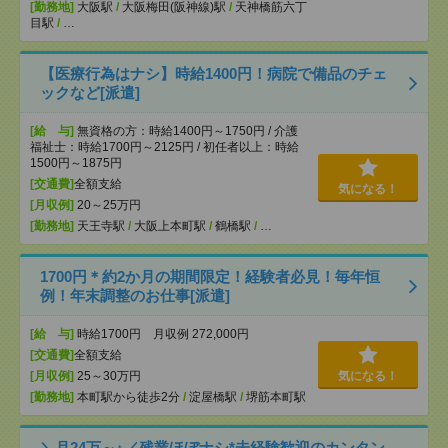
[勤務地]
大阪駅
/
大阪梅田(阪神線)駅
/
天神橋筋六丁
目駅
/
…
【医療行為はナシ】時給1400円！病院で備品のチェ
ックなど[派遣]
[給 与]
無資格の方：時給1400円～1750円 / 介護
福祉士：時給1700円～2125円 / 初任者以上：時給
1500円～1875円
[交通費]
全額支給
気になる！
[月収例]
20～25万円
[勤務地]
天王寺駅
/
大阪上本町駅
/
鶴橋駅
/
…
1700円＊約2か月の期間限定！経験者必見！毎年恒
例！年末調整のお仕事[派遣]
[給 与]
時給1700円 月収例 272,000円
[交通費]
全額支給
[月収例]
25～30万円
気になる！
[勤務地]
本町駅から徒歩2分
/
淀屋橋駅
/
堺筋本町駅
＼月24万～↑／残業ほぼナシ*未経験歓迎のカンタン