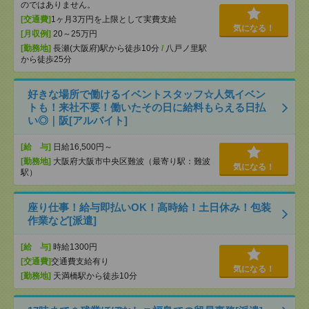
のではありません。
[交通費]
1ヶ月3万円を上限として実費支給
気になる！
[月収例]
20～25万円
[勤務地]
長瀬(大阪府)駅から徒歩10分
/
八戸ノ里駅
から徒歩25分
好きな場所で働けるイベントスタッフ☆人気イベン
トも！来社不要！働いたその日に給料もらえる日払
い◎｜阪[アルバイト]
[給 与]
日給16,500円～
[勤務地]
大阪府大阪市中央区難波（最寄り駅：難波
気になる！
駅）
座り仕事！給与即払いOK！高時給！土日休み！包装
作業など[派遣]
[給 与]
時給1300円
[交通費]
交通費支給有り
気になる！
[勤務地]
天満橋駅から徒歩10分