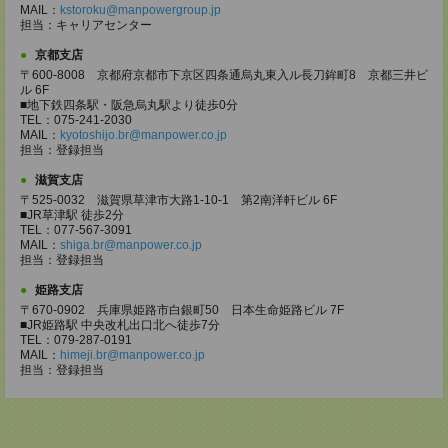
MAIL：
kstoroku@manpowergroup.jp
担当：キャリアセンター
京都支店
〒600-8008 京都府京都市下京区四条通烏丸東入ル長刀鉾町8 京都三井ビ
ル 6F
■地下鉄四条駅・阪急烏丸駅より徒歩0分
TEL：075-241-2030
MAIL：
kyotoshijo.br@manpower.co.jp
担当：登録担当
滋賀支店
〒525-0032 滋賀県草津市大路1-10-1 第2南洋軒ビル 6F
■JR草津駅 徒歩2分
TEL：077-567-3091
MAIL：
shiga.br@manpower.co.jp
担当：登録担当
姫路支店
〒670-0902 兵庫県姫路市白銀町50 日本生命姫路ビル 7F
■JR姫路駅 中央改札出口北へ徒歩7分
TEL：079-287-0191
MAIL：
himeji.br@manpower.co.jp
担当：登録担当