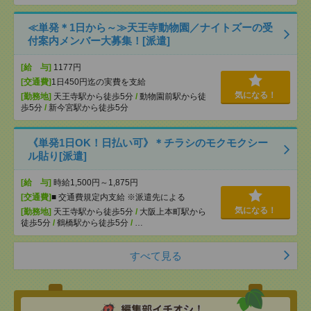
≪単発＊1日から～≫天王寺動物園／ナイトズーの受
付案内メンバー大募集！[派遣]
[給 与]
1177円
[交通費]
1日450円迄の実費を支給
気になる！
[勤務地]
天王寺駅から徒歩5分
/
動物園前駅から徒
歩5分
/
新今宮駅から徒歩5分
《単発1日OK！日払い可》＊チラシのモクモクシー
ル貼り[派遣]
[給 与]
時給1,500円～1,875円
[交通費]
■ 交通費規定内支給 ※派遣先による
気になる！
[勤務地]
天王寺駅から徒歩5分
/
大阪上本町駅から
徒歩5分
/
鶴橋駅から徒歩5分
/
…
すべて見る