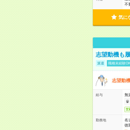
不
気に
志望動機も履
派遣
職種未経験O
志望動機
無
給与
交
名
勤務地
徳