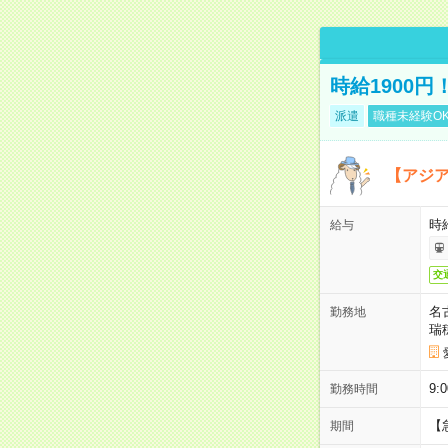
時給1900
派遣
職種未経験O
【アジ
時給
給与
交
名
勤務地
瑞
9:
勤務時間
【
期間