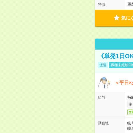
履
特徴
気に
《単発1日O
派遣
職種未経験O
＜平日×
時給
給与
交
岐
勤務地
岐