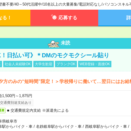
歴書不要
/
40～50代活躍中
/
10名以上の大量募集
/
電話対応なし
/
パソコンスキル
なる！
応募する
詳
未読
K！日払い可》＊DMのモクモクシール貼り
K
社会人未経験OK
大学生歓迎
ブランクOK
WEB登録・面接OK
夕方のみの“短時間”限定！＞学校帰りに働いて…翌日にはお給
1,500円～1,875円
交通費別途支給あり
■ 交通費規定内支給 ※派遣先による
通費
阜県岐阜市
阜駅からバイク・車
/
名鉄岐阜駅からバイク・車
/
西岐阜駅からバイク・車
/