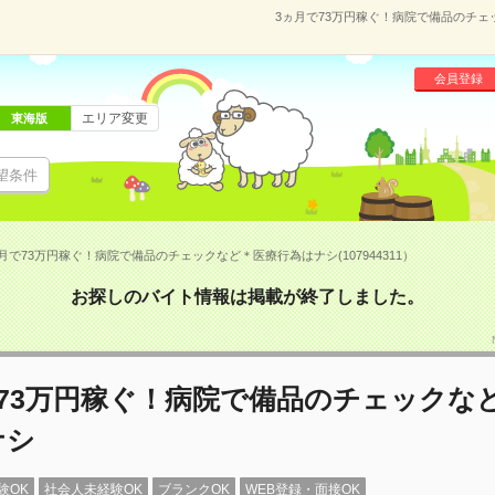
3ヵ月で73万円稼ぐ！病院で備品のチェッ
会員登録
エリア変更
東海版
望条件
月で73万円稼ぐ！病院で備品のチェックなど＊医療行為はナシ(107944311）
お探しのバイト情報は掲載が終了しました。
で73万円稼ぐ！病院で備品のチェックな
ナシ
験OK
社会人未経験OK
ブランクOK
WEB登録・面接OK