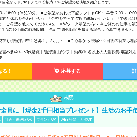
≪自宅からドアtoドアで30分以内！≫ご希望の勤務地を紹介します。
00～18:00（休憩60分） ■ご希望があれば下記シフトもOK！ 早番 7:00～16:00 遅
家族と休みを合わせたい」 「余裕を持って夕飯の準備がしたい」 「できれば
ど、ご希望を教えてくださいね。 ※Wワーク希望の方へ 今ご覧のお仕事で希
う1つのお仕事の勤務時間。 合計で週40時間を超える場合は応募できません。
現在も積極採用中！急募！】2カ月～ ■ご応募から最短2～3日後の就業も相
歴書不要
/
40～50代活躍中
/
服装自由
/
シフト勤務
/
10名以上の大量募集
/
電話対応
要
なる！
応募する
詳
未読
全員に【現金2千円相当プレゼント】生活のお手
K
社会人未経験OK
ブランクOK
WEB登録・面接OK