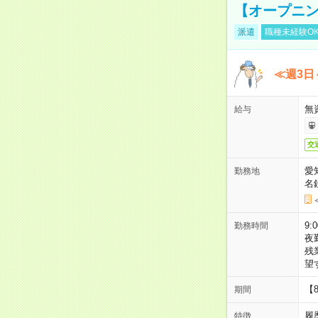
【オープニン
派遣
職種未経験O
≪週3日
無
給与
交
愛
勤務地
名
9:
勤務時間
夜
残
望
【
期間
履
特徴