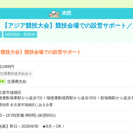
未読
円！【アジア競技大会】競技会場での設営サポート
K
WEB登録・面接OK
ア競技大会】競技会場での設営サポート
1900円
交通費別途支給あり
交通費支給
通費
古屋市瑞穂区
穂運動場東駅から徒歩7分
/
瑞穂運動場西駅から徒歩10分
/
新瑞橋駅から徒歩1
愛知県 名古屋市瑞穂区にある企業
00～18:00(実働:8時間) (休憩60分)
急募】即日～2026/9/30 ★8月～OK！