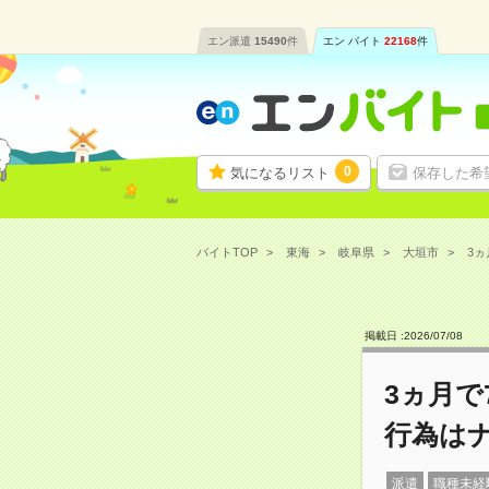
エン派遣
15490
件
エン バイト
22168
件
0
気になるリスト
保存した希
バイトTOP
東海
岐阜県
大垣市
3ヵ
掲載日 :
2026
/
07
/
08
3ヵ月
行為は
派遣
職種未経