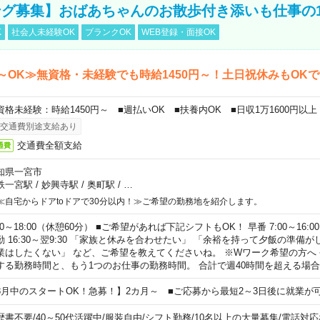
グ募集】おばあちゃんのお散歩付き添いも仕事の
K
社会人未経験OK
ブランクOK
WEB登録・面接OK
～OK≫無資格・未経験でも時給1450円～！土日祝休みもOK
資格未経験：時給1450円～ ■週払いOK ■扶養内OK ■日収1万1600円以上
交通費別途支給あり
交通費全額支給
通費
知県一宮市
鉄一宮駅
/
妙興寺駅
/
奥町駅
/
…
≪自宅からドアtoドアで30分以内！≫ご希望の勤務地を紹介します。
00～18:00（休憩60分） ■ご希望があれば下記シフトもOK！ 早番 7:00～16:00 遅
勤 16:30～翌9:30 「家族と休みを合わせたい」 「余裕を持って夕飯の準備
業はしたくない」 など、ご希望を教えてくださいね。 ※Wワーク希望の方へ
する勤務時間と、もう1つのお仕事の勤務時間。 合計で週40時間を超える場
8月中のスタートOK！急募！】2カ月～ ■ご応募から最短2～3日後に就業が
歴書不要
/
40～50代活躍中
/
服装自由
/
シフト勤務
/
10名以上の大量募集
/
電話対応