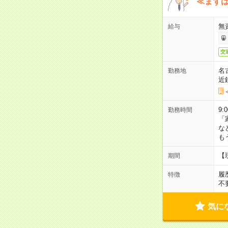
≪まずは
無
給与
交
名
勤務地
近
9:
勤務時間
「
な
も
【
期間
履
特徴
不
気に