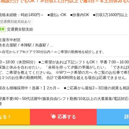
相談だけでもOK！≫日収1.1万円以上で週3日～＆土日休みも
資格未経験：時給1450円～ ■週払いOK ■扶養内OK ■日収1万1600円以上
交通費別途支給あり
交通費全額支給
通費
古屋市中村区
鉄名古屋駅
/
本陣駅
/
烏森駅
/
…
≪自宅からドアtoドアで30分以内！≫ご希望の勤務地を紹介します。
00～18:00（休憩60分） ■ご希望があれば下記シフトもOK！ 早番 7:00～16:00 遅
家族と休みを合わせたい」 「余裕を持って夕飯の準備がしたい」 「できれば
ど、ご希望を教えてくださいね。 ※Wワーク希望の方へ 今ご覧のお仕事で希
う1つのお仕事の勤務時間。 合計で週40時間を超える場合は応募できません。
現在も積極採用中！急募！】2カ月～ ■ご応募から最短2～3日後の就業も相
歴書不要
/
40～50代活躍中
/
服装自由
/
シフト勤務
/
10名以上の大量募集
/
電話対応
要
なる！
応募する
詳