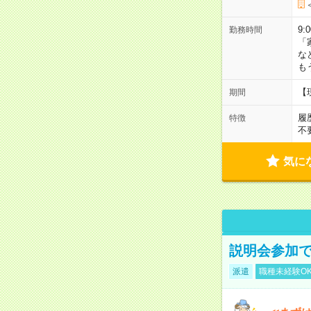
9:
勤務時間
「
な
も
【
期間
履
特徴
不
気に
説明会参加で
派遣
職種未経験O