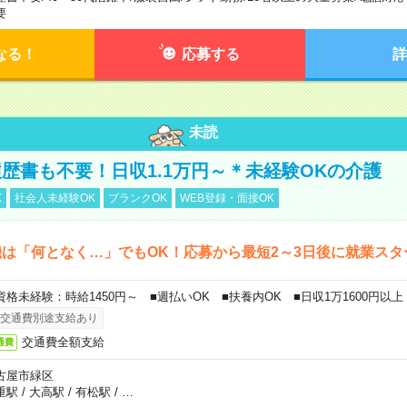
要
なる！
応募する
詳
未読
歴書も不要！日収1.1万円～＊未経験OKの介護
K
社会人未経験OK
ブランクOK
WEB登録・面接OK
は「何となく…」でもOK！応募から最短2～3日後に就業スタ
資格未経験：時給1450円～ ■週払いOK ■扶養内OK ■日収1万1600円以上
交通費別途支給あり
交通費全額支給
通費
古屋市緑区
重駅
/
大高駅
/
有松駅
/
…