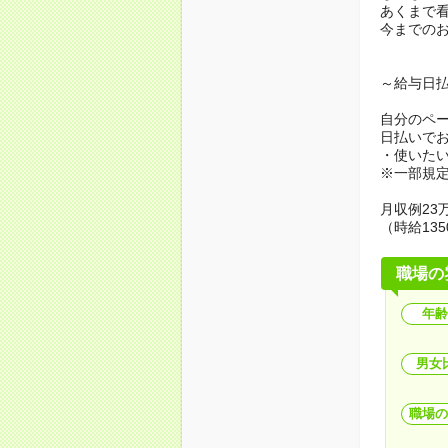
あくまで
今までの
～給与日
自分のペ
日払いで
・使いた
※一部規
月収例23万
（時給135
職場の
年齢
男女
職場の