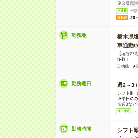
交通費別
全額
交通費
20
月収例
勤務地
栃木県
車通勤O
【塩谷郡高
多数！
病院 ★
勤務曜日
週2～3 
シフト制
※平日のみ
※週3など
シ
休日休暇
勤務時間
シフト勤