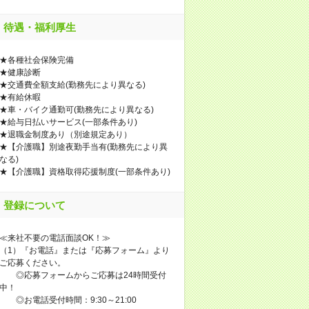
待遇・福利厚生
★各種社会保険完備
★健康診断
★交通費全額支給(勤務先により異なる)
★有給休暇
★車・バイク通勤可(勤務先により異なる)
★給与日払いサービス(一部条件あり)
★退職金制度あり（別途規定あり）
★【介護職】別途夜勤手当有(勤務先により異
なる)
★【介護職】資格取得応援制度(一部条件あり)
登録について
≪来社不要の電話面談OK！≫
（1）『お電話』または『応募フォーム』より
ご応募ください。
◎応募フォームからご応募は24時間受付
中！
◎お電話受付時間：9:30～21:00