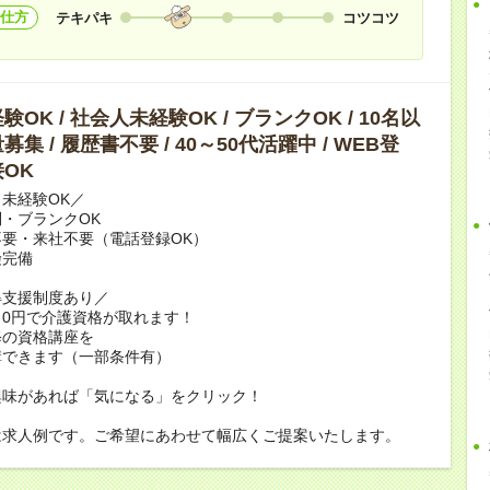
仕方
テキパキ
コツコツ
OK / 社会人未経験OK / ブランクOK / 10名以
集 / 履歴書不要 / 40～50代活躍中 / WEB登
OK
未経験OK／
・ブランクOK
要・来社不要（電話登録OK）
険完備
得支援制度あり／
0円で介護資格が取れます！
修の資格講座を
講できます（一部条件有）
興味があれば「気になる」をクリック！
は求人例です。ご希望にあわせて幅広くご提案いたします。