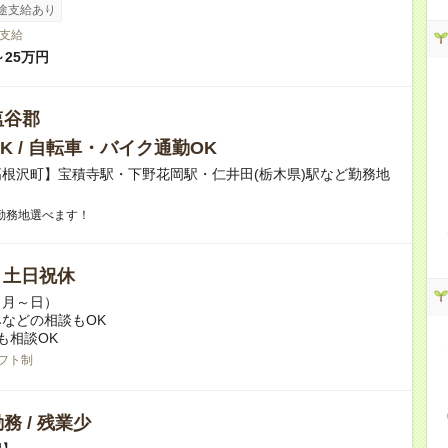
途支給あり
支給
～25万円
塩谷郡
K / 自転車・バイク通勤OK
根沢町】宝積寺駅・下野花岡駅・仁井田(栃木県)駅など勤務地
勤務地選べます！
/ 土日祝休
（月～日）
などの相談もOK
も相談OK
フト制
務 / 残業少