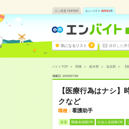
エン派遣
71573
件
エン バイト
82531
件
0
気になるリスト
保存した希
バイトTOP
関東
栃木県
塩谷郡
【医
掲載日 :
2026
/
07
/
30
【医療行為はナシ】時
クなど
看護助手
職種：
派遣
職種未経験OK
社会人未経験OK