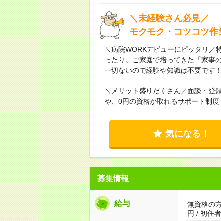
＼未経験さん必見／
モクモク・コツコツ作
＼病院WORKデビューにピッタリ／
ったり。ご家庭で培ってきた「家事
一切ないので経験や知識は不要です
＼メリット盛りだくさん／面談・登
や、0円の資格が取れるサポート制度
気になる！
募集情報
給与
無資格の方：
円 / 初任