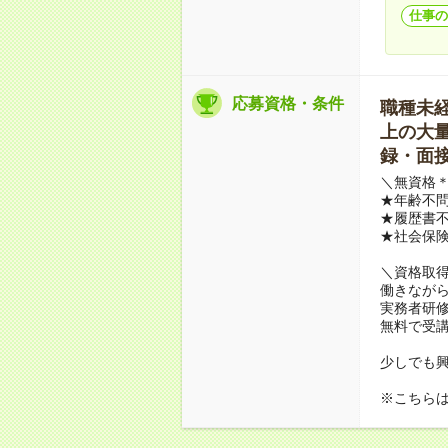
仕事の
応募資格・条件
職種未経験
上の大量募
録・面接
＼無資格＊
★年齢不問
★履歴書不
★社会保
＼資格取
働きながら
実務者研
無料で受
少しでも
※こちら