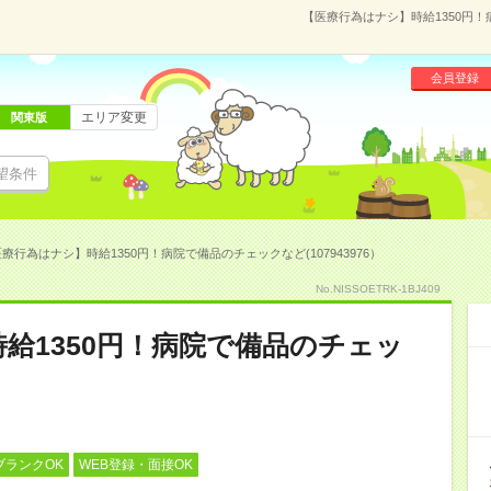
【医療行為はナシ】時給1350円！
会員登録
エリア変更
関東版
望条件
療行為はナシ】時給1350円！病院で備品のチェックなど(107943976）
No.NISSOETRK-1BJ409
給1350円！病院で備品のチェッ
ブランクOK
WEB登録・面接OK