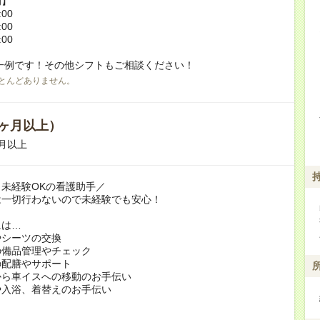
例】
:00
:00
:00
一例です！その他シフトもご相談ください！
とんどありません。
ヶ月以上）
月以上
未経験OKの看護助手／
は一切行わないので未経験でも安心！
には…
やシーツの交換
の備品管理やチェック
の配膳やサポート
から車イスへの移動のお手伝い
や入浴、着替えのお手伝い