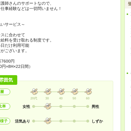
看護師さんのサポートなので、
お仕事経験などは一切問いません！
払いサービス～
ースに合わせて
お給料を受け取れる制度です。
い日だけ利用可能
定がございます。
7600円
0円×8H×22日間）
雰囲気
層
20代
30
40
50
60
比率
女性
男性
様子
活気あり
しずか