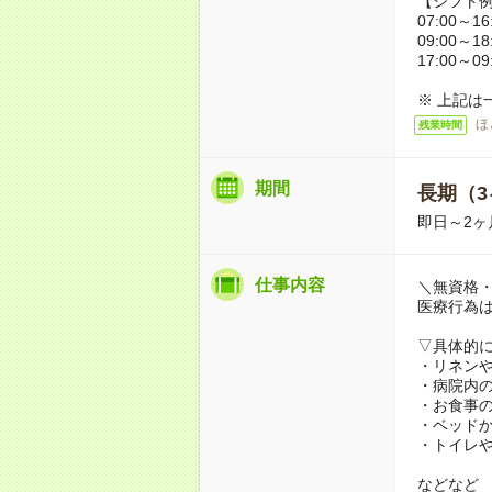
【シフト
07:00～16
09:00～18
17:00～09
※ 上記は
ほ
残業時間
期間
長期（3
即日～2ヶ
仕事内容
＼無資格・
医療行為
▽具体的
・リネン
・病院内
・お食事
・ベッド
・トイレ
などなど