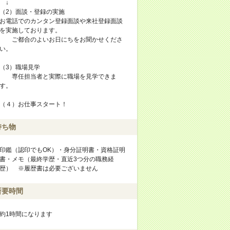
↓
（2）面談・登録の実施
お電話でのカンタン登録面談や来社登録面談
を実施しております。
ご都合のよいお日にちをお聞かせくださ
い。
（3）職場見学
専任担当者と実際に職場を見学できま
す。
（４）お仕事スタート！
持ち物
印鑑（認印でもOK）・身分証明書・資格証明
書・メモ（最終学歴・直近3つ分の職務経
歴） ※履歴書は必要ございません
所要時間
約1時間になります