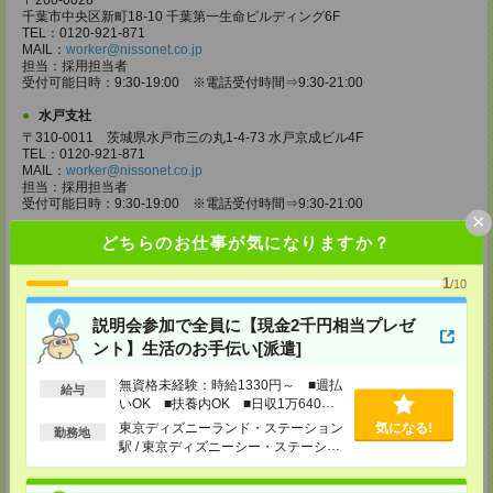
〒260-0028
千葉市中央区新町18-10 千葉第一生命ビルディング6F
TEL：0120-921-871
MAIL：
worker@nissonet.co.jp
担当：採用担当者
受付可能日時：9:30-19:00 ※電話受付時間⇒9:30-21:00
水戸支社
〒310-0011 茨城県水戸市三の丸1-4-73 水戸京成ビル4F
TEL：0120-921-871
MAIL：
worker@nissonet.co.jp
担当：採用担当者
受付可能日時：9:30-19:00 ※電話受付時間⇒9:30-21:00
×
宇都宮支社
どちらのお仕事が気になりますか？
〒320-0811 栃木県宇都宮市大通り1-2-11 フコク生命ビル4F
TEL：0120-921-871
1
/10
MAIL：
worker@nissonet.co.jp
担当：採用担当者
説明会参加で全員に【現金2千円相当プレゼ
受付可能日時：9:30-19:00 ※電話受付時間⇒9:30-21:00
ント】生活のお手伝い[派遣]
高崎支社
埼玉県さいたま市大宮区仲町2-23-2 大宮仲町センタービル3F（さいたま
無資格未経験：時給1330円～ ■週払
給与
支社内）
いOK ■扶養内OK ■日収1万640円
TEL：0120-921-871
以上
東京ディズニーランド・ステーション
気になる!
MAIL：
worker@nissonet.co.jp
勤務地
担当：採用担当者
駅 / 東京ディズニーシー・ステーショ
受付可能日時：9:30-19:00 ※電話受付時間⇒9:30-21:00
ン駅 / リゾートゲートウェイ・ステー
ション駅 / …