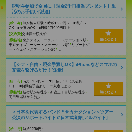
説明会参加で全員に【現金2千円相当プレゼント】生
活のお手伝い[派遣]
[給 与]
無資格未経験：時給1330円～ ■週払い
OK ■扶養内OK ■日収1万640円以上
[交通費]
交通費全額支給
気になる！
[勤務地]
東京ディズニーランド・ステーション駅
/
東京ディズニーシー・ステーション駅
/
リゾートゲ
ートウェイ・ステーション駅
/
…
【シフト自由・現金手渡しOK】iPhoneなどスマホの
充電を繋げるだけ！[派遣]
[給 与]
時給1414円～ ▼日払いOK（規定あ
り） ■初勤務手当あり ※規定による
[勤務地]
新宿駅から徒歩
/
新宿三丁目駅から徒歩
/
気になる！
高田馬場駅から徒歩
/
…
＜日本を代表するバンド＊サカナクション＞ツアー
公演のサポートバイト＠日本武道館[アルバイト]
[給 与]
時給1250円～