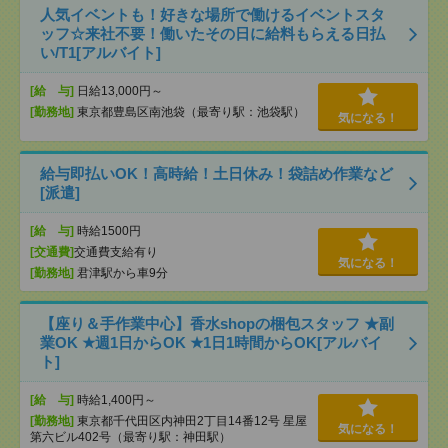
人気イベントも！好きな場所で働けるイベントスタ
ッフ☆来社不要！働いたその日に給料もらえる日払
い/T1[アルバイト]
[給 与]
日給13,000円～
[勤務地]
東京都豊島区南池袋（最寄り駅：池袋駅）
気になる！
給与即払いOK！高時給！土日休み！袋詰め作業など
[派遣]
[給 与]
時給1500円
[交通費]
交通費支給有り
気になる！
[勤務地]
君津駅から車9分
【座り＆手作業中心】香水shopの梱包スタッフ ★副
業OK ★週1日からOK ★1日1時間からOK[アルバイ
ト]
[給 与]
時給1,400円～
[勤務地]
東京都千代田区内神田2丁目14番12号 星屋
気になる！
第六ビル402号（最寄り駅：神田駅）