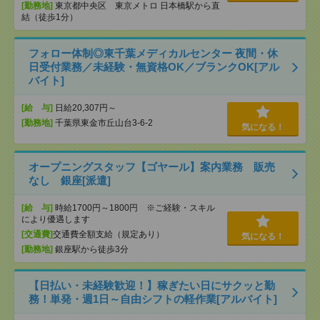
[勤務地]
東京都中央区 東京メトロ 日本橋駅から直
結（徒歩1分）
フォロー体制◎東千葉メディカルセンター 夜間・休
日受付業務／未経験・無資格OK／ブランクOK[アル
バイト]
[給 与]
日給20,307円～
[勤務地]
千葉県東金市丘山台3-6-2
気になる！
オープニングスタッフ【ゴヤール】案内業務 販売
なし 銀座[派遣]
[給 与]
時給1700円～1800円 ※ご経験・スキル
により優遇します
[交通費]
交通費全額支給（規定あり）
気になる！
[勤務地]
銀座駅から徒歩3分
【日払い・未経験歓迎！】稼ぎたい日にサクッと勤
務！単発・週1日～自由シフトの軽作業[アルバイト]