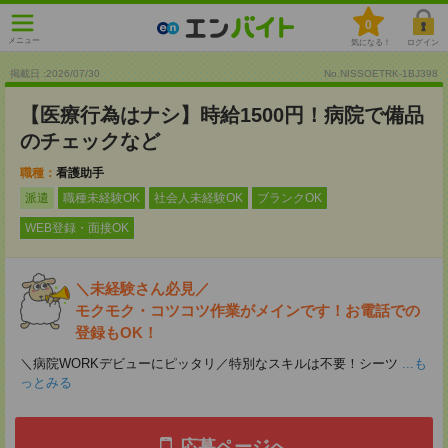
0
メニュー
気になる！
ログイン
掲載日 :2026
/
07
/
30
No.NISSOETRK-1BJ398
【医療行為はナシ】時給1500円！病院で備品
のチェックなど
職種：
看護助手
派遣
職種未経験OK
社会人未経験OK
ブランクOK
WEB登録・面接OK
＼未経験さん必見／
モクモク・コツコツ作業がメインです！お電話での
登録もOK！
＼病院WORKデビューにピッタリ／特別なスキルは不要！シーツ
...も
っとみる
応募ページへ