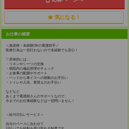
気になる！
お仕事の概要
＼無資格・未経験OKの看護助手／
医療行為は一切行わないので未経験でも安心！
▽具体的には…
・リネンやシーツの交換
・病院内の備品管理やチェック
・お食事の配膳やサポート
・ベッドから車イスへの移動のお手伝い
・トイレや入浴、着替えのお手伝い
などなど
あくまで看護師さんのサポートなので、
今までのお仕事経験などは一切問いません！
～給与日払いサービス～
自分のペースに合わせて
日払いでお給料を受け取れる制度です。