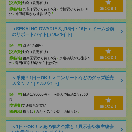
[交通費]
支給（規定有り）
気になる！
[勤務地]
九段下駅から徒歩5分
/
竹橋駅から徒歩10
分
/
神保町駅から徒歩15分
/
…
＜SEKAI NO OWARI＊8月15日・16日＞ドーム公演
のサポートバイト[アルバイト]
[給 与]
時給1250円～
[交通費]
支給（規定有り）
気になる！
[勤務地]
後楽園駅から徒歩5分
/
水道橋駅から徒歩5
分
/
春日(東京都)駅から徒歩7分
＜単発＊1日～OK！＞コンサートなどのグッズ販売
スタッフ＊[アルバイト]
[給 与]
日給1万5000円～ ■最大で日給2万8500
円！
[交通費]
交通費規定支給
気になる！
[勤務地]
横浜駅
/
みなとみらい駅
/
西横浜駅
/
…
＜1日～OK！＞あの有名企業も！展示会や株主総会