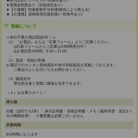
★給与日払いサービス(一部条件あり)
★退職金制度あり（別途規定あり）
★【介護職】別途夜勤手当有(勤務先により異なる)
★【介護職】資格取得応援制度(一部条件あり)
登録について
≪来社不要の電話面談OK！≫
（1）『お電話』または『応募フォーム』よりご応募ください。
◎応募フォームからご応募は24時間受付中！
◎お電話受付時間：9:30～21:00
↓
（2）面談・登録の実施
お電話でのカンタン登録面談や来社登録面談を実施しております。
ご都合のよいお日にちをお聞かせください。
（3）職場見学
専任担当者と実際に職場を見学できます。
（４）お仕事スタート！
持ち物
印鑑（認印でもOK）・身分証明書・資格証明書・メモ（最終学歴・直近3つ
分の職務経歴） ※履歴書は必要ございません
所要時間
約1時間になります