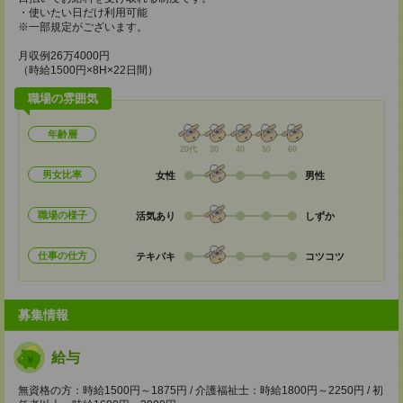
・使いたい日だけ利用可能
※一部規定がございます。
月収例26万4000円
（時給1500円×8H×22日間）
職場の雰囲気
年齢層
20代
30
40
50
60
男女比率
女性
男性
職場の様子
活気あり
しずか
仕事の仕方
テキパキ
コツコツ
募集情報
給与
無資格の方：時給1500円～1875円 / 介護福祉士：時給1800円～2250円 / 初