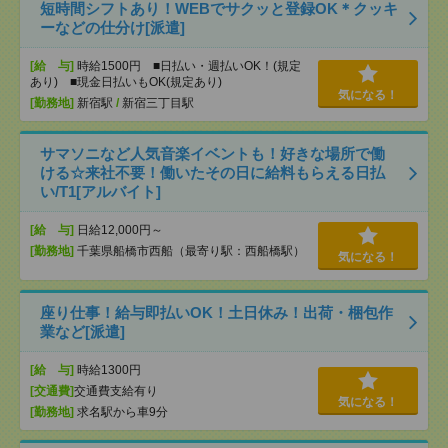
短時間シフトあり！WEBでサクッと登録OK＊クッキ
ーなどの仕分け[派遣]
[給 与]
時給1500円 ■日払い・週払いOK！(規定
あり) ■現金日払いもOK(規定あり)
気になる！
[勤務地]
新宿駅
/
新宿三丁目駅
サマソニなど人気音楽イベントも！好きな場所で働
ける☆来社不要！働いたその日に給料もらえる日払
い/T1[アルバイト]
[給 与]
日給12,000円～
[勤務地]
千葉県船橋市西船（最寄り駅：西船橋駅）
気になる！
座り仕事！給与即払いOK！土日休み！出荷・梱包作
業など[派遣]
[給 与]
時給1300円
[交通費]
交通費支給有り
気になる！
[勤務地]
求名駅から車9分