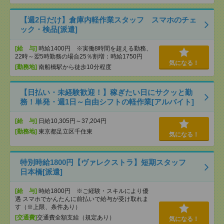
【週2日だけ】倉庫内軽作業スタッフ スマホのチェ
ック・検品[派遣]
[給 与]
時給1400円 ※実働8時間を超える勤務、
22時～翌5時勤務の場合25％割増：時給1750円
気になる！
[勤務地]
南船橋駅から徒歩10分程度
【日払い・未経験歓迎！】稼ぎたい日にサクッと勤
務！単発・週1日～自由シフトの軽作業[アルバイト]
[給 与]
日給10,305円～37,204円
[勤務地]
東京都足立区千住東
気になる！
特別時給1800円【ヴァレクストラ】短期スタッフ
日本橋[派遣]
[給 与]
時給1800円 ※ご経験・スキルにより優
遇 スマホでかんたんに前払いで給与が受け取れま
す（※上限、条件あり）
[交通費]
交通費全額支給（規定あり）
気になる！