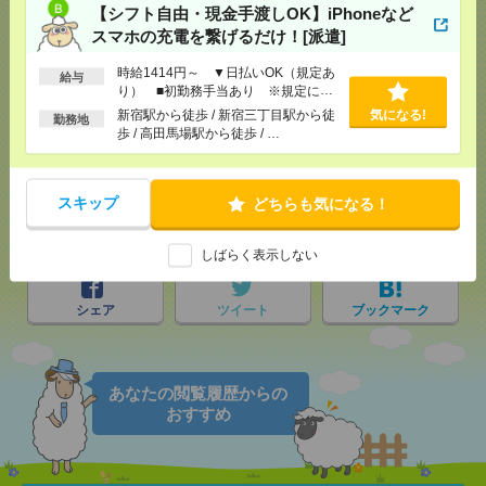
【シフト自由・現金手渡しOK】iPhoneなど
スマホの充電を繋げるだけ！[派遣]
時給1414円～ ▼日払いOK（規定あ
給与
応募ページへ
り） ■初勤務手当あり ※規定によ
る
新宿駅から徒歩 / 新宿三丁目駅から徒
気になる!
勤務地
歩 / 高田馬場駅から徒歩 / …
気になる！
スキップ
どちらも気になる！
メール
LINE
で送る
で送る
しばらく表示しない
シェア
ツイート
ブックマーク
あなたの閲覧履歴からの
おすすめ