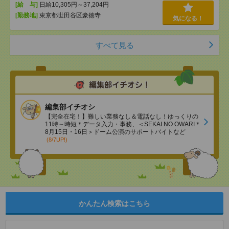
[給 与]
日給10,305円～37,204円
[勤務地]
東京都世田谷区豪徳寺
気になる！
すべて見る
編集部イチオシ
【完全在宅！】難しい業務なし＆電話なし！ゆっくりの
11時～時短＊データ入力・事務、＜SEKAI NO OWARI＊
8月15日・16日＞ドーム公演のサポートバイトなど
(8/7UP!)
かんたん検索はこちら