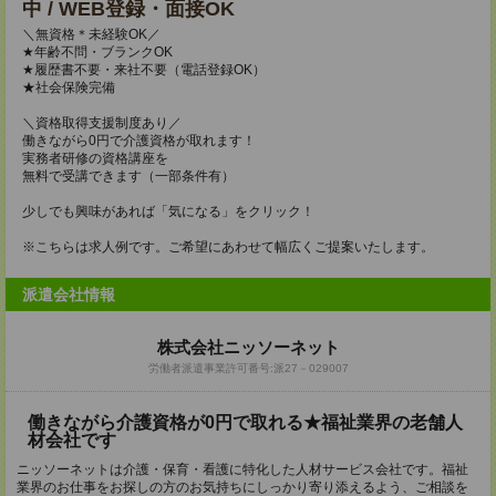
中 / WEB登録・面接OK
＼無資格＊未経験OK／
★年齢不問・ブランクOK
★履歴書不要・来社不要（電話登録OK）
★社会保険完備
＼資格取得支援制度あり／
働きながら0円で介護資格が取れます！
実務者研修の資格講座を
無料で受講できます（一部条件有）
少しでも興味があれば「気になる」をクリック！
※こちらは求人例です。ご希望にあわせて幅広くご提案いたします。
派遣会社情報
株式会社ニッソーネット
労働者派遣事業許可番号:派27－029007
働きながら介護資格が0円で取れる★福祉業界の老舗人
材会社です
ニッソーネットは介護・保育・看護に特化した人材サービス会社です。福祉
業界のお仕事をお探しの方のお気持ちにしっかり寄り添えるよう、ご相談を