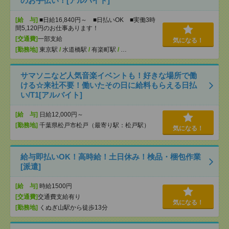
のお手伝い！[アルバイト]
[給 与]
■日給16,840円～ ■日払いOK ■実働3時
間5,120円のお仕事あります！
[交通費]
一部支給
気になる！
[勤務地]
東京駅
/
水道橋駅
/
有楽町駅
/
…
サマソニなど人気音楽イベントも！好きな場所で働
ける☆来社不要！働いたその日に給料もらえる日払
い/T1[アルバイト]
[給 与]
日給12,000円～
[勤務地]
千葉県松戸市松戸（最寄り駅：松戸駅）
気になる！
給与即払いOK！高時給！土日休み！検品・梱包作業
[派遣]
[給 与]
時給1500円
[交通費]
交通費支給有り
気になる！
[勤務地]
くぬぎ山駅から徒歩13分