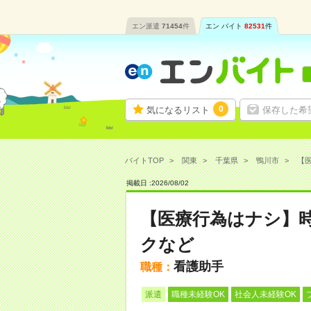
エン派遣
71454
件
エン バイト
82531
件
0
気になるリスト
保存した希
バイトTOP
関東
千葉県
鴨川市
【医
掲載日 :
2026
/
08
/
02
【医療行為はナシ】時
クなど
看護助手
職種：
派遣
職種未経験OK
社会人未経験OK