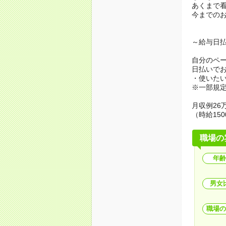
あくまで
今までの
～給与日
自分のペ
日払いで
・使いた
※一部規
月収例26万
（時給150
職場の
年齢
男女
職場の