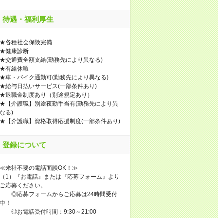
待遇・福利厚生
★各種社会保険完備
★健康診断
★交通費全額支給(勤務先により異なる)
★有給休暇
★車・バイク通勤可(勤務先により異なる)
★給与日払いサービス(一部条件あり)
★退職金制度あり（別途規定あり）
★【介護職】別途夜勤手当有(勤務先により異
なる)
★【介護職】資格取得応援制度(一部条件あり)
登録について
≪来社不要の電話面談OK！≫
（1）『お電話』または『応募フォーム』より
ご応募ください。
◎応募フォームからご応募は24時間受付
中！
◎お電話受付時間：9:30～21:00