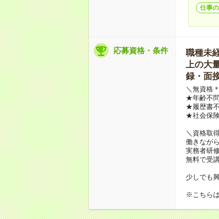
仕事の
応募資格・条件
職種未経験
上の大量募
録・面接
＼無資格＊
★年齢不問
★履歴書不
★社会保
＼資格取
働きながら
実務者研
無料で受
少しでも
※こちら