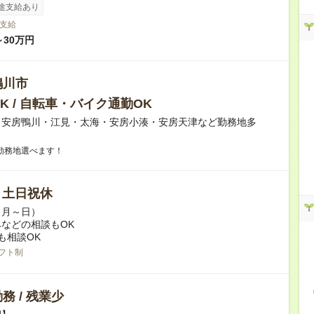
途支給あり
支給
～30万円
鴨川市
K / 自転車・バイク通勤OK
】安房鴨川・江見・太海・安房小湊・安房天津など勤務地多
勤務地選べます！
/ 土日祝休
（月～日）
などの相談もOK
も相談OK
フト制
務 / 残業少