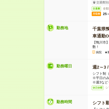
交通費別
全額
交通費
25
月収例
勤務地
千葉県
車通勤O
【鴨川市
数！
病院 ★
勤務曜日
週2～3 
シフト制
※平日のみ
※週3など
シ
休日休暇
勤務時間
シフト勤