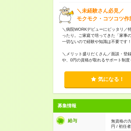
＼未経験さん必見／
モクモク・コツコツ作
＼病院WORKデビューにピッタリ／
ったり。ご家庭で培ってきた「家事
一切ないので経験や知識は不要です
＼メリット盛りだくさん／面談・登
や、0円の資格が取れるサポート制度
気になる！
募集情報
給与
無資格の方：
円 / 初任