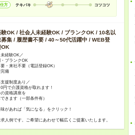
仕方
テキパキ
コツコツ
OK / 社会人未経験OK / ブランクOK / 10名以
集 / 履歴書不要 / 40～50代活躍中 / WEB登
OK
未経験OK／
・ブランクOK
要・来社不要（電話登録OK）
険完備
得支援制度あり／
0円で介護資格が取れます！
修の資格講座を
講できます（一部条件有）
興味があれば「気になる」をクリック！
は求人例です。ご希望にあわせて幅広くご提案いたします。