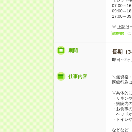
【シフト
07:00～16
09:00～18
17:00～09
※ 上記は
ほ
残業時間
期間
長期（3
即日～2ヶ
仕事内容
＼無資格・
医療行為
▽具体的
・リネン
・病院内
・お食事
・ベッド
・トイレ
などなど