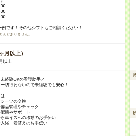
例】
:00
:00
:00
一例です！その他シフトもご相談ください！
とんどありません。
ヶ月以上）
月以上
未経験OKの看護助手／
は一切行わないので未経験でも安心！
には…
やシーツの交換
の備品管理やチェック
の配膳やサポート
から車イスへの移動のお手伝い
や入浴、着替えのお手伝い