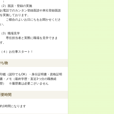
↓
（2）面談・登録の実施
お電話でのカンタン登録面談や来社登録面談
を実施しております。
ご都合のよいお日にちをお聞かせくださ
い。
（3）職場見学
専任担当者と実際に職場を見学できま
す。
（４）お仕事スタート！
持ち物
印鑑（認印でもOK）・身分証明書・資格証明
書・メモ（最終学歴・直近3つ分の職務経
歴） ※履歴書は必要ございません
所要時間
約1時間になります