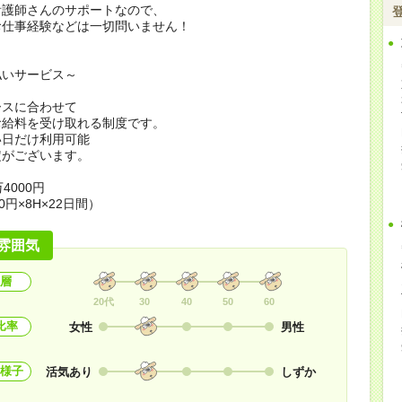
看護師さんのサポートなので、
お仕事経験などは一切問いません！
払いサービス～
ースに合わせて
お給料を受け取れる制度です。
い日だけ利用可能
定がございます。
4000円
0円×8H×22日間）
雰囲気
層
20代
30
40
50
60
比率
女性
男性
様子
活気あり
しずか