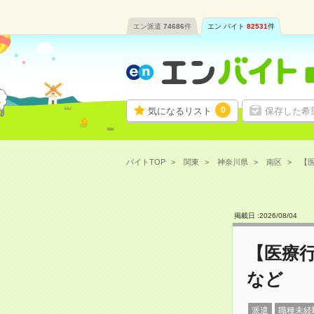
エン派遣
74686
件
エン バイト
82531
件
0
気になるリスト
保存した希
バイトTOP
関東
神奈川県
南区
【医
掲載日 :
2026
/
08
/
04
【医療行
など
派遣
職種未経