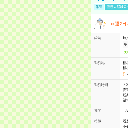
派遣
職種未経験O
≪週2日
無
給与
交
相
勤務地
相
9:
勤務時間
夜
残
望
【
期間
履
特徴
不