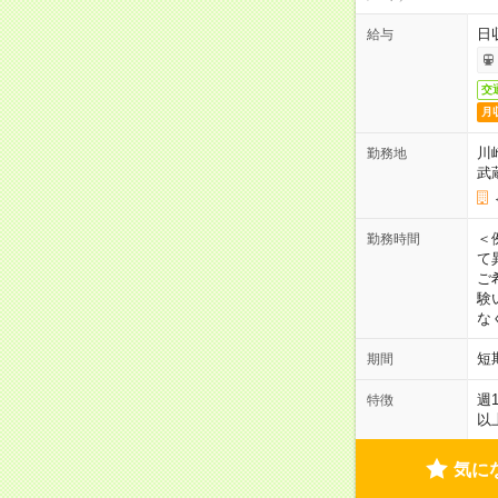
日
給与
交
月
川
勤務地
武
＜
勤務時間
て
ご
験
な
短
期間
週
特徴
以
気に