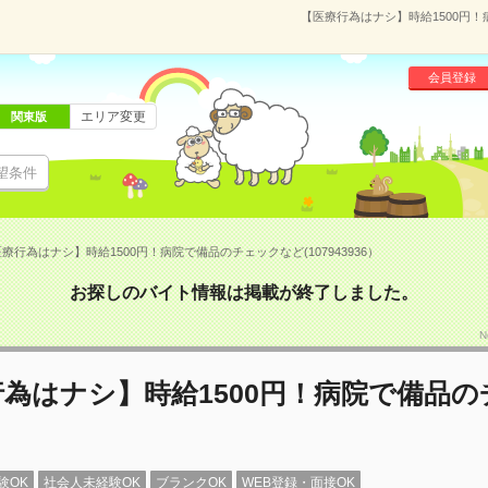
【医療行為はナシ】時給1500円！
会員登録
エリア変更
関東版
望条件
療行為はナシ】時給1500円！病院で備品のチェックなど(107943936）
お探しのバイト情報は掲載が終了しました。
N
為はナシ】時給1500円！病院で備品
験OK
社会人未経験OK
ブランクOK
WEB登録・面接OK