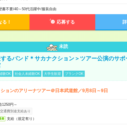
歴書不要
/
40～50代活躍中
/
服装自由
なる！
応募する
詳
未読
表するバンド＊サカナクション＞ツアー公演のサポ
館
経験OK
社会人未経験OK
大学生歓迎
ブランクOK
ションのアリーナツアー＠日本武道館／9月8日～9日
給1250円～
交通費別途支給あり
支給（規定有り）
通費