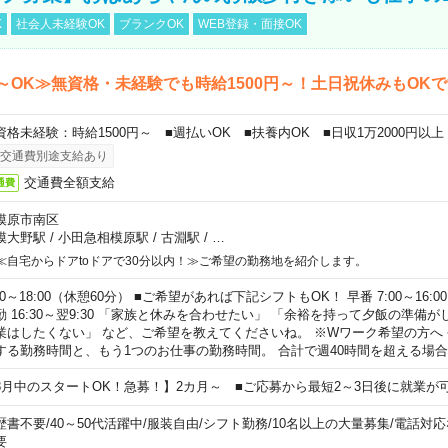
K
社会人未経験OK
ブランクOK
WEB登録・面接OK
～OK≫無資格・未経験でも時給1500円～！土日祝休みもOK
資格未経験：時給1500円～ ■週払いOK ■扶養内OK ■日収1万2000円以上
交通費別途支給あり
交通費全額支給
通費
模原市南区
模大野駅
/
小田急相模原駅
/
古淵駅
/
…
≪自宅からドアtoドアで30分以内！≫ご希望の勤務地を紹介します。
00～18:00（休憩60分） ■ご希望があれば下記シフトもOK！ 早番 7:00～16:00 遅
勤 16:30～翌9:30 「家族と休みを合わせたい」 「余裕を持って夕飯の準備
業はしたくない」 など、ご希望を教えてくださいね。 ※Wワーク希望の方へ
する勤務時間と、もう1つのお仕事の勤務時間。 合計で週40時間を超える場
8月中のスタートOK！急募！】2カ月～ ■ご応募から最短2～3日後に就業が
歴書不要
/
40～50代活躍中
/
服装自由
/
シフト勤務
/
10名以上の大量募集
/
電話対応
要