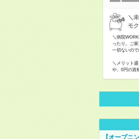
＼未
モク
＼病院WOR
ったり。ご家
一切ないので
＼メリット盛
や、0円の資
【オープニン