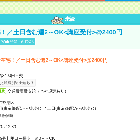
未読
！／土日含む週2～OK<講座受付>@2400円
WEB登録・面接OK
在宅！／土日含む週2～OK<講座受付>@2400円
給2400円＋交
交通費別途支給あり
交通費実費支給（当社規定あり）
通費
京都港区
町(東京都)駅から徒歩4分
/
三田(東京都)駅から徒歩7分
金融関連
30～12:30
急募】即日～長期 ※8月～OK！