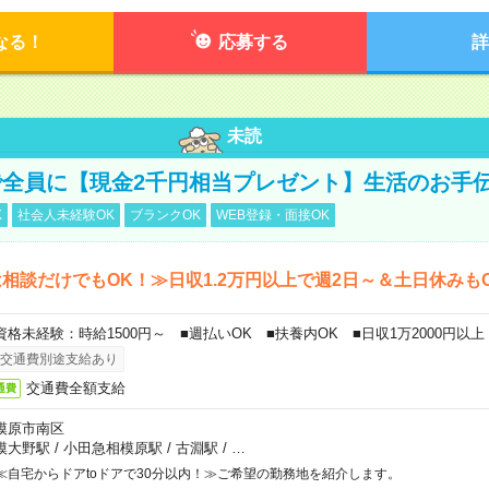
なる！
応募する
詳
未読
全員に【現金2千円相当プレゼント】生活のお手
K
社会人未経験OK
ブランクOK
WEB登録・面接OK
相談だけでもOK！≫日収1.2万円以上で週2日～＆土日休みも
資格未経験：時給1500円～ ■週払いOK ■扶養内OK ■日収1万2000円以上
交通費別途支給あり
交通費全額支給
通費
模原市南区
模大野駅
/
小田急相模原駅
/
古淵駅
/
…
≪自宅からドアtoドアで30分以内！≫ご希望の勤務地を紹介します。