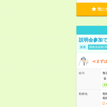
気に
説明会参加で
派遣
職種未経験O
≪まずは
無
給与
交
相
勤務地
相