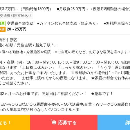
収3.2万円～（日勤時給1800円） ■月収例25.9万円～（夜勤月8回勤務の場合
交通費別途支給あり
交通費全額支給 ■ガソリン代も全額支給（規定あり） ■無料駐車場も
通費
20～25万円
収例
崎市中原区
蔵小杉駅
/
元住吉駅
/
新丸子駅
/
…
＜選べる勤務地＞介護施設や病院 ※ご自宅の近くなど、お好きな場所を選べます
例＞ 夜勤（例） 16：00～翌9：00 16：30～翌9：30 17：00～翌10：00
異なります 「土日祝は休みたい」 「しっかり稼ぎたい」 「もう少し遅い時
希望にあったお仕事をご案内いたします。 ※未経験の方の場合は1～2ヶ月間
いただき、 お仕事に慣れてからの夜勤になります。 ★家庭の都合でお休み
くご相談ください。
期2ヵ月～のお仕事です。開始日はご相談ください！ ★急募です！
1日からOK
/
日払いOK
/
履歴書不要
/
40～50代活躍中
/
副業・WワークOK
/
服装自
上の大量募集
/
電話対応なし
/
パソコンスキル不要
なる！
応募する
詳