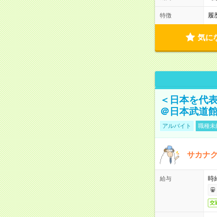
履
特徴
気に
＜日本を代
＠日本武道
アルバイト
職種未
サカナク
時
給与
交