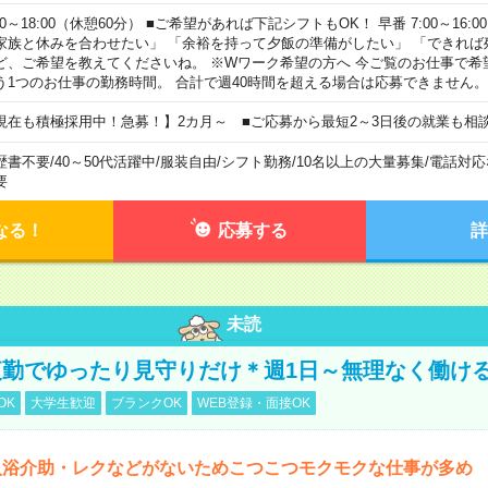
00～18:00（休憩60分） ■ご希望があれば下記シフトもOK！ 早番 7:00～16:00 遅
家族と休みを合わせたい」 「余裕を持って夕飯の準備がしたい」 「できれば
ど、ご希望を教えてくださいね。 ※Wワーク希望の方へ 今ご覧のお仕事で希
う1つのお仕事の勤務時間。 合計で週40時間を超える場合は応募できません。
現在も積極採用中！急募！】2カ月～ ■ご応募から最短2～3日後の就業も相
歴書不要
/
40～50代活躍中
/
服装自由
/
シフト勤務
/
10名以上の大量募集
/
電話対応
要
なる！
応募する
詳
未読
勤でゆったり見守りだけ＊週1日～無理なく働け
OK
大学生歓迎
ブランクOK
WEB登録・面接OK
入浴介助・レクなどがないためこつこつモクモクな仕事が多め