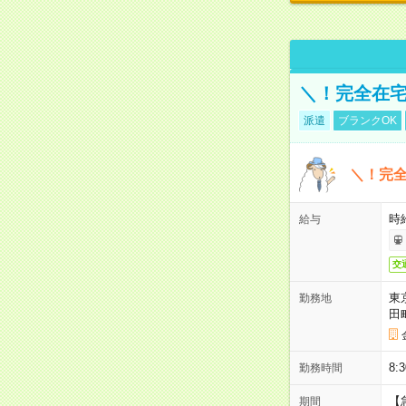
＼！完全在宅
派遣
ブランクOK
＼！完全
時
給与
交
東
勤務地
田
8:
勤務時間
【
期間