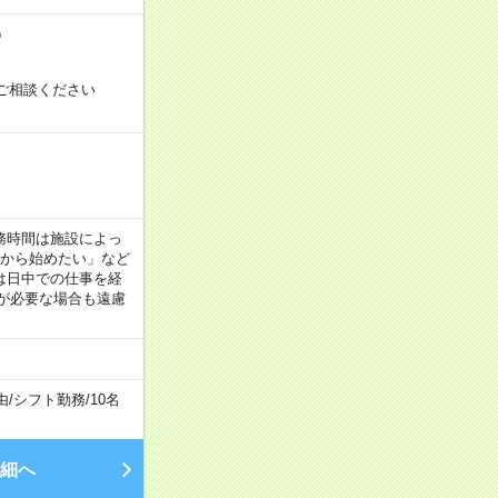
）
ご相談ください
！
 ※勤務時間は施設によっ
間から始めたい」など
は日中での仕事を経
が必要な場合も遠慮
由
/
シフト勤務
/
10名
細へ