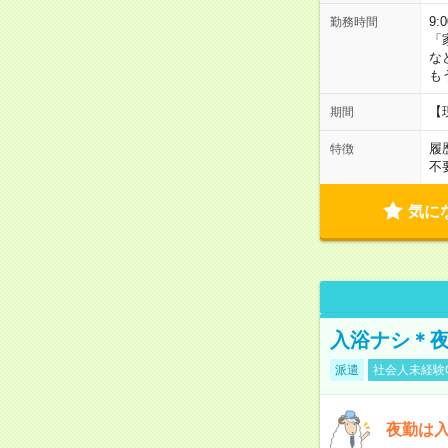
9:
勤務時間
「
な
も
【
期間
履
特徴
不
気に
入浴ナシ＊夜
派遣
社会人未経験
夜勤は