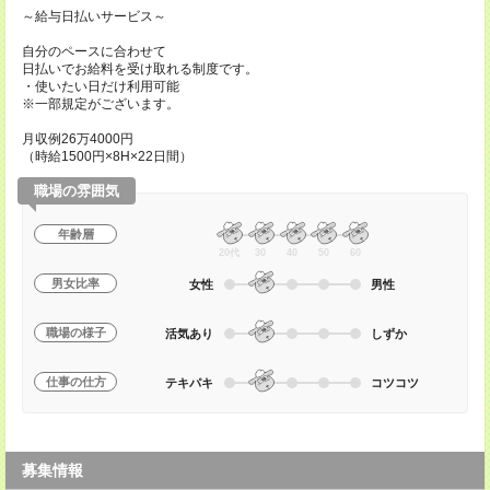
～給与日払いサービス～
自分のペースに合わせて
日払いでお給料を受け取れる制度です。
・使いたい日だけ利用可能
※一部規定がございます。
月収例26万4000円
（時給1500円×8H×22日間）
職場の雰囲気
年齢層
20代
30
40
50
60
男女比率
女性
男性
職場の様子
活気あり
しずか
仕事の仕方
テキパキ
コツコツ
募集情報