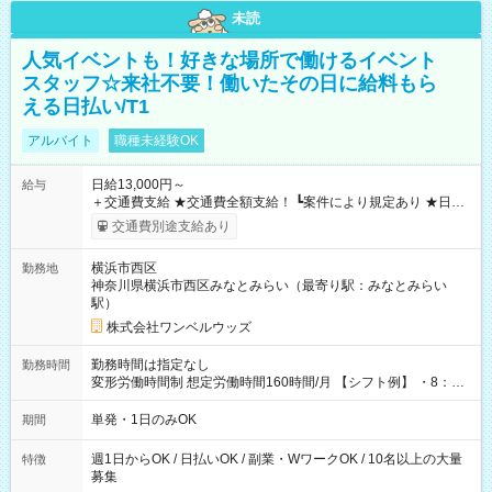
未読
人気イベントも！好きな場所で働けるイベント
スタッフ☆来社不要！働いたその日に給料もら
える日払い/T1
アルバイト
職種未経験OK
日給13,000円～
給与
＋交通費支給 ★交通費全額支給！ ┗案件により規定あり ★日払
いOK！（規定あり） ┗働いたその日に現金GET♪ お仕事後はコ
交通費別途支給あり
ンビニATMから 日払い分を引き落とせます！ 【試用期間】試
用期間なし
横浜市西区
勤務地
神奈川県横浜市西区みなとみらい（最寄り駅：みなとみらい
駅）
株式会社ワンベルウッズ
勤務時間は指定なし
勤務時間
変形労働時間制 想定労働時間160時間/月 【シフト例】 ・8：00
～21：00
単発・1日のみOK
期間
週1日からOK / 日払いOK / 副業・WワークOK / 10名以上の大量
特徴
募集