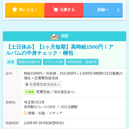
気になる！
応募する
詳細へ
未読
【土日休み】【1ヶ月短期】高時給1500円！ア
ルバムの中身チェック・梱包
派遣
職種未経験OK
ブランクOK
WEB登録・面接OK
時給1500円／月収例：252,000円＝1,500円×8時間×21日勤務の
給与
場合＋交通費別途支給
交通費別途支給あり
実費支給／当社規定あり。
交通費
埼玉県川口市
勤務地
赤羽駅からバス10分
/
川口元郷駅
情報・出版・メディア
(1)09:00-18:00(休憩60分)
勤務時間