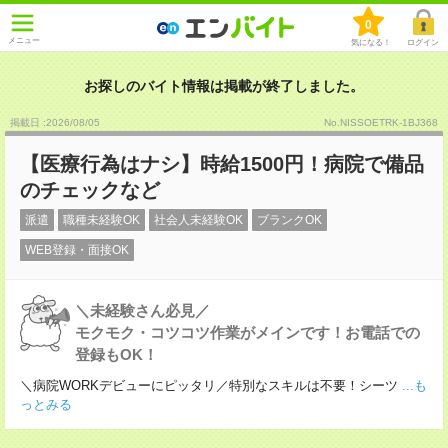
0
メニュー
気になる！
ログイン
お探しのバイト情報は掲載が終了しました。
掲載日 :2026
/
08
/
05
No.NISSOETRK-1BJ368
【医療行為はナシ】時給1500円！病院で備品
のチェックなど
派遣
職種未経験OK
社会人未経験OK
ブランクOK
WEB登録・面接OK
＼未経験さん必見／
モクモク・コツコツ作業がメインです！お電話での
登録もOK！
＼病院WORKデビューにピッタリ／特別なスキルは不要！シーツ
...も
っとみる