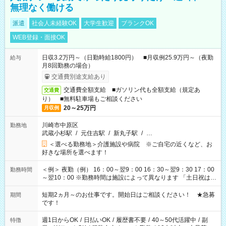
無理なく働ける
派遣
社会人未経験OK
大学生歓迎
ブランクOK
WEB登録・面接OK
日収3.2万円～（日勤時給1800円） ■月収例25.9万円～（夜勤
給与
月8回勤務の場合）
交通費別途支給あり
交通費全額支給 ■ガソリン代も全額支給（規定あ
交通費
り） ■無料駐車場もご相談ください
20～25万円
月収例
川崎市中原区
勤務地
武蔵小杉駅
/
元住吉駅
/
新丸子駅
/
…
＜選べる勤務地＞介護施設や病院 ※ご自宅の近くなど、お
好きな場所を選べます！
＜例＞ 夜勤（例） 16：00～翌9：00 16：30～翌9：30 17：00
勤務時間
～翌10：00 ※勤務時間は施設によって異なります 「土日祝は休
みたい」 「しっかり稼ぎたい」 「もう少し遅い時間から始めた
い」など ご希望にあったお仕事をご案内いたします。 ※未経験
短期2ヵ月～のお仕事です。開始日はご相談ください！ ★急募
期間
の方の場合は1～2ヶ月間は日中での仕事を経験いただき、 お
です！
仕事に慣れてからの夜勤になります。 ★家庭の都合でお休みが
必要な場合も遠慮なくご相談ください。
週1日からOK
/
日払いOK
/
履歴書不要
/
40～50代活躍中
/
副
特徴