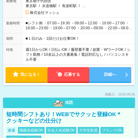
東京都千代田区
勤務地
東京駅
/
水道橋駅
/
有楽町駅
/
…
株式会社マッシュ
■シフト例 ・07:00～19:30 ・09:00～12:00 ・10:00～17:00 ・
勤務時間
18:00～23:00 ・19:00～07:00 ・20:00～09:00 ・22:00～06:00
etc ★最短で3時間で5,120円のお仕事から 15時間で2万円近く稼
げるお仕事も！ ご希望のお時間に合わせてご紹介！ ※シフトは
■１日のみ・1回だけお仕事OK！
期間
現場によって異なります。 ※勿論、休憩時間はあるのでご安心
ください！
週1日からOK
/
日払いOK
/
履歴書不要
/
副業・WワークOK
/
シ
特徴
フト勤務
/
10名以上の大量募集
/
電話対応なし
/
パソコンスキ
ル不要
気になる！
応募する
詳細へ
掲載日：2026.08.06
未読
短時間シフトあり！WEBでサクッと登録OK＊
クッキーなどの仕分け
派遣
職種未経験OK
社会人未経験OK
大学生歓迎
ブランクOK