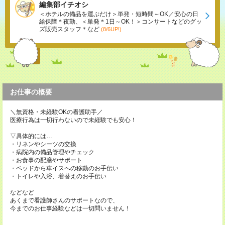
編集部イチオシ
＜ホテルの備品を運ぶだけ＞単発・短時間～OK／安心の日
給保障＊夜勤、＜単発＊1日～OK！＞コンサートなどのグッ
ズ販売スタッフ＊など
(8/6UP!)
お仕事の概要
＼無資格・未経験OKの看護助手／
医療行為は一切行わないので未経験でも安心！
▽具体的には…
・リネンやシーツの交換
・病院内の備品管理やチェック
・お食事の配膳やサポート
・ベッドから車イスへの移動のお手伝い
・トイレや入浴、着替えのお手伝い
などなど
あくまで看護師さんのサポートなので、
今までのお仕事経験などは一切問いません！