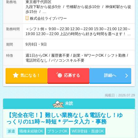
東京都千代田区
勤務地
九段下駅から徒歩5分
/
竹橋駅から徒歩10分
/
神保町駅から徒
歩15分
/
…
株式会社ライブパワー
＜シフト例＞ 9:00～22:30 12:30～22:00 15:30～21:00 12:30～
勤務時間
19:00 12:30～22:00 上記の時間から好きな時間を選べます！ ※
時間は変更となる可能性があります
9月8日・9日
期間
週1日からOK
/
履歴書不要
/
副業・WワークOK
/
シフト勤務
/
特徴
電話対応なし
/
パソコンスキル不要
気になる！
応募する
詳細へ
掲載日：2026.07.29
未読
【完全在宅！】難しい業務なし＆電話なし！ゆ
っくりの11時～時短＊データ入力・事務
派遣
職種未経験OK
ブランクOK
WEB登録・面接OK