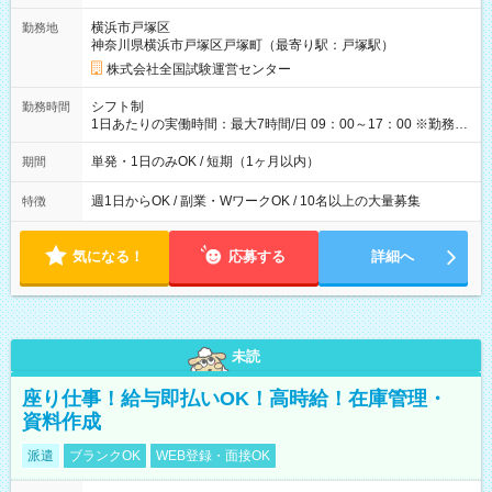
取れます。 ※手数料418円がかかります。 【過去試験日の収入
横浜市戸塚区
勤務地
例】 ・河合塾模擬試験 8:30～17:30（休憩1時間） 時給1,300円
神奈川県横浜市戸塚区戸塚町（最寄り駅：戸塚駅）
×8時間＝日収10,400円＋交通費 ※当日の役割により時給＋100
円の場合あり ・国家試験 7:00～13:30（休憩なし） 時給1,300
株式会社全国試験運営センター
円（役割手当＋100円）×6時間＝日収8,400円＋交通費 【試用期
間】試用期間なし
シフト制
勤務時間
1日あたりの実働時間：最大7時間/日 09：00～17：00 ※勤務時
間は 試験により異なります。
単発・1日のみOK / 短期（1ヶ月以内）
期間
週1日からOK / 副業・WワークOK / 10名以上の大量募集
特徴
気になる！
応募する
詳細へ
未読
座り仕事！給与即払いOK！高時給！在庫管理・
資料作成
派遣
ブランクOK
WEB登録・面接OK