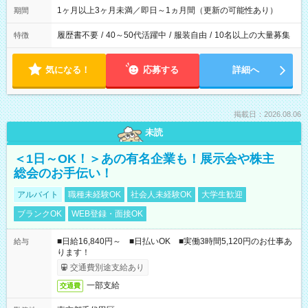
1ヶ月以上3ヶ月未満／即日～1ヵ月間（更新の可能性あり）
期間
履歴書不要
/
40～50代活躍中
/
服装自由
/
10名以上の大量募集
特徴
気になる！
応募する
詳細へ
掲載日：2026.08.06
未読
＜1日～OK！＞あの有名企業も！展示会や株主
総会のお手伝い！
アルバイト
職種未経験OK
社会人未経験OK
大学生歓迎
ブランクOK
WEB登録・面接OK
■日給16,840円～ ■日払いOK ■実働3時間5,120円のお仕事あ
給与
ります！
交通費別途支給あり
一部支給
交通費