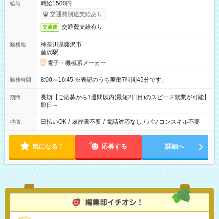
時給1500円
給与
交通費別途支給あり
交通費支給有り
交通費
神奈川県藤沢市
勤務地
藤沢駅
電子・機械系メーカー
8:00～16:45 ※表記のうち実働7時間45分です。
勤務時間
長期【ご応募から1週間以内(最短2日目)のスピード就業が可能】
期間
即日～
日払いOK
/
履歴書不要
/
電話対応なし
/
パソコンスキル不要
特徴
気になる！
応募する
詳細へ