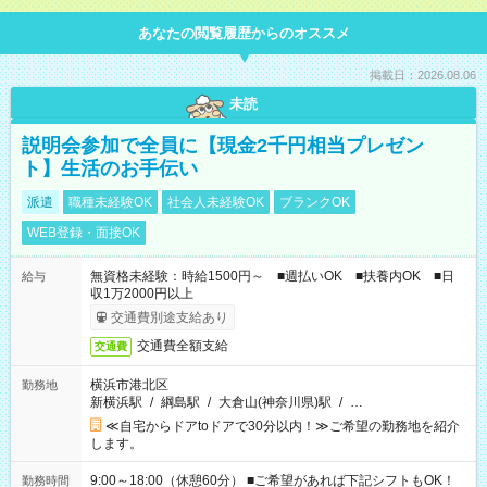
あなたの閲覧履歴からのオススメ
掲載日：2026.08.06
未読
説明会参加で全員に【現金2千円相当プレゼン
ト】生活のお手伝い
派遣
職種未経験OK
社会人未経験OK
ブランクOK
WEB登録・面接OK
無資格未経験：時給1500円～ ■週払いOK ■扶養内OK ■日
給与
収1万2000円以上
交通費別途支給あり
交通費全額支給
交通費
横浜市港北区
勤務地
新横浜駅
/
綱島駅
/
大倉山(神奈川県)駅
/
…
≪自宅からドアtoドアで30分以内！≫ご希望の勤務地を紹介
します。
9:00～18:00（休憩60分） ■ご希望があれば下記シフトもOK！
勤務時間