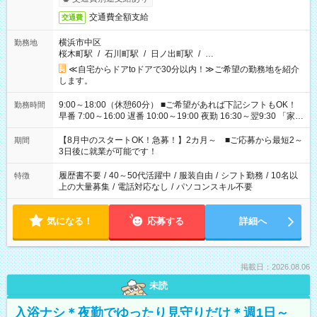
交通費全額支給
交通費
横浜市中区
勤務地
桜木町駅
/
石川町駅
/
日ノ出町駅
/
…
≪自宅からドアtoドアで30分以内！≫ご希望の勤務地を紹介
します。
9:00～18:00（休憩60分） ■ご希望があれば下記シフトもOK！
勤務時間
早番 7:00～16:00 遅番 10:00～19:00 夜勤 16:30～翌9:30 「家族
と休みを合わせたい」 「余裕を持って夕飯の準備がしたい」
「できれば残業はしたくない」 など、ご希望を教えてください
【8月中のスタートOK！急募！】2カ月～ ■ご応募から最短2～
期間
ね。 ※Wワーク希望の方へ 今ご覧のお仕事で希望する勤務時間
3日後に就業が可能です！
と、もう1つのお仕事の勤務時間。 合計で週40時間を超える場
合は応募できません。
履歴書不要
/
40～50代活躍中
/
服装自由
/
シフト勤務
/
10名以
特徴
上の大量募集
/
電話対応なし
/
パソコンスキル不要
気になる！
応募する
詳細へ
掲載日：2026.08.06
未読
入浴ナシ＊夜勤でゆったり見守りだけ＊週1日～