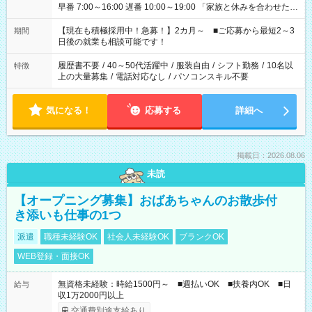
早番 7:00～16:00 遅番 10:00～19:00 「家族と休みを合わせた
い」 「余裕を持って夕飯の準備がしたい」 「できれば残業はし
たくない」 など、ご希望を教えてくださいね。 ※Wワーク希望
【現在も積極採用中！急募！】2カ月～ ■ご応募から最短2～3
期間
の方へ 今ご覧のお仕事で希望する勤務時間と、もう1つのお仕事
日後の就業も相談可能です！
の勤務時間。 合計で週40時間を超える場合は応募できません。
履歴書不要
/
40～50代活躍中
/
服装自由
/
シフト勤務
/
10名以
特徴
上の大量募集
/
電話対応なし
/
パソコンスキル不要
気になる！
応募する
詳細へ
掲載日：2026.08.06
未読
【オープニング募集】おばあちゃんのお散歩付
き添いも仕事の1つ
派遣
職種未経験OK
社会人未経験OK
ブランクOK
WEB登録・面接OK
無資格未経験：時給1500円～ ■週払いOK ■扶養内OK ■日
給与
収1万2000円以上
交通費別途支給あり