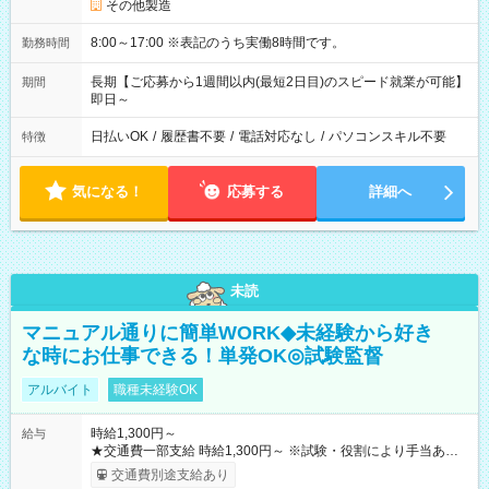
その他製造
8:00～17:00 ※表記のうち実働8時間です。
勤務時間
長期【ご応募から1週間以内(最短2日目)のスピード就業が可能】
期間
即日～
日払いOK
/
履歴書不要
/
電話対応なし
/
パソコンスキル不要
特徴
気になる！
応募する
詳細へ
未読
マニュアル通りに簡単WORK◆未経験から好き
な時にお仕事できる！単発OK◎試験監督
アルバイト
職種未経験OK
時給1,300円～
給与
★交通費一部支給 時給1,300円～ ※試験・役割により手当あり
※勤務回数により昇給あり 【即給（前払い）オプションあ
交通費別途支給あり
り！】 希望される場合、勤務から1週間ほどで給与の一部を受け