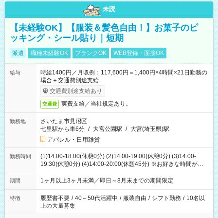
未読
【未経験OK】【服装＆髪色自由！】お菓子のピ
ッキング・シール貼り｜短期
派遣
職種未経験OK
ブランクOK
WEB登録・面接OK
時給1400円／月収例：117,600円＝1,400円×4時間×21日勤務の
給与
場合＋交通費別途支給
交通費別途支給あり
実費支給／当社規定あり。
交通費
さいたま市見沼区
勤務地
七里駅から車6分
/
大宮公園駅
/
大宮(埼玉県)駅
アパレル・日用雑貨
(1)14:00-18:00(休憩0分) (2)14:00-19:00(休憩0分) (3)14:00-
勤務時間
19:30(休憩0分) (4)14:00-20:00(休憩45分) ※お好きな時間が選べ
ます
1ヶ月以上3ヶ月未満／即日～8月末までの期間限定
期間
履歴書不要
/
40～50代活躍中
/
服装自由
/
シフト勤務
/
10名以
特徴
上の大量募集