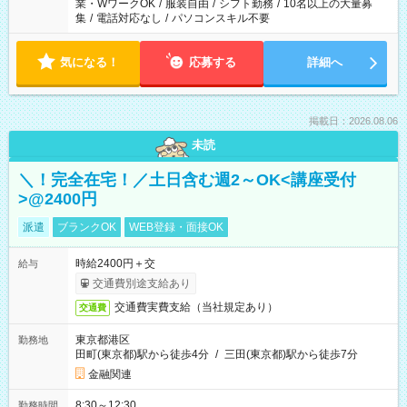
業・WワークOK
/
服装自由
/
シフト勤務
/
10名以上の大量募
集
/
電話対応なし
/
パソコンスキル不要
気になる！
応募する
詳細へ
掲載日：2026.08.06
未読
＼！完全在宅！／土日含む週2～OK<講座受付
>@2400円
派遣
ブランクOK
WEB登録・面接OK
時給2400円＋交
給与
交通費別途支給あり
交通費実費支給（当社規定あり）
交通費
東京都港区
勤務地
田町(東京都)駅から徒歩4分
/
三田(東京都)駅から徒歩7分
金融関連
8:30～12:30
勤務時間