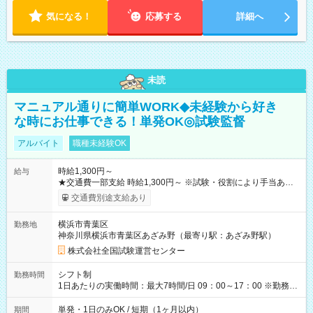
気になる！
応募する
詳細へ
未読
マニュアル通りに簡単WORK◆未経験から好き
な時にお仕事できる！単発OK◎試験監督
アルバイト
職種未経験OK
時給1,300円～
給与
★交通費一部支給 時給1,300円～ ※試験・役割により手当あり
※勤務回数により昇給あり 【即給（前払い）オプションあ
交通費別途支給あり
り！】 希望される場合、勤務から1週間ほどで給与の一部を受け
取れます。 ※手数料418円がかかります。 【過去試験日の収入
横浜市青葉区
勤務地
例】 ・河合塾模擬試験 8:30～17:30（休憩1時間） 時給1,300円
神奈川県横浜市青葉区あざみ野（最寄り駅：あざみ野駅）
×8時間＝日収10,400円＋交通費 ※当日の役割により時給＋100
円の場合あり ・国家試験 7:00～13:30（休憩なし） 時給1,300
株式会社全国試験運営センター
円（役割手当＋100円）×6時間＝日収8,400円＋交通費 【試用期
間】試用期間なし
シフト制
勤務時間
1日あたりの実働時間：最大7時間/日 09：00～17：00 ※勤務時
間は 試験により異なります。
単発・1日のみOK / 短期（1ヶ月以内）
期間