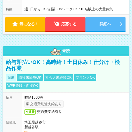
週1日からOK / 副業・WワークOK / 10名以上の大量募集
特徴
気になる！
応募する
詳細へ
未読
給与即払いOK！高時給！土日休み！仕分け・検
品作業
派遣
職種未経験OK
社会人未経験OK
ブランクOK
WEB登録・面接OK
時給1500円
給与
交通費別途支給あり
交通費支給有り
交通費
埼玉県越谷市
勤務地
新越谷駅