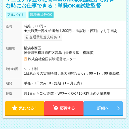
な時にお仕事できる！単発OK◎試験監督
アルバイト
職種未経験OK
時給1,300円～
給与
★交通費一部支給 時給1,300円～ ※試験・役割により手当あり
※勤務回数により昇給あり 【即給（前払い）オプションあ
交通費別途支給あり
り！】 希望される場合、勤務から1週間ほどで給与の一部を受け
取れます。 ※手数料418円がかかります。 【過去試験日の収入
横浜市西区
勤務地
例】 ・河合塾模擬試験 8:30～17:30（休憩1時間） 時給1,300円
神奈川県横浜市西区高島（最寄り駅：横浜駅）
×8時間＝日収10,400円＋交通費 ※当日の役割により時給＋100
円の場合あり ・国家試験 7:00～13:30（休憩なし） 時給1,300
株式会社全国試験運営センター
円（役割手当＋100円）×6時間＝日収8,400円＋交通費 【試用期
間】試用期間なし
シフト制
勤務時間
1日あたりの実働時間：最大7時間/日 09：00～17：00 ※勤務時
間は 試験により異なります。
単発・1日のみOK / 短期（1ヶ月以内）
期間
週1日からOK / 副業・WワークOK / 10名以上の大量募集
特徴
気になる！
応募する
詳細へ