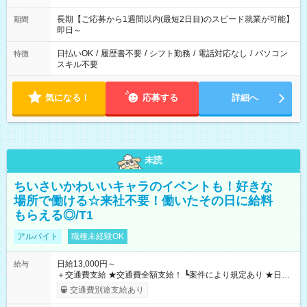
長期【ご応募から1週間以内(最短2日目)のスピード就業が可能】
期間
即日～
日払いOK
/
履歴書不要
/
シフト勤務
/
電話対応なし
/
パソコン
特徴
スキル不要
気になる！
応募する
詳細へ
未読
ちいさいかわいいキャラのイベントも！好きな
場所で働ける☆来社不要！働いたその日に給料
もらえる◎/T1
アルバイト
職種未経験OK
日給13,000円～
給与
＋交通費支給 ★交通費全額支給！ ┗案件により規定あり ★日払
いOK！（規定あり） ┗働いたその日に現金GET♪ お仕事後はコ
交通費別途支給あり
ンビニATMから 日払い分を引き落とせます！ 【試用期間】試