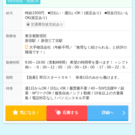
WEB登録・面接OK
時給1500円 ■日払い・週払いOK！(規定あり) ■現金日払いも
給与
OK(規定あり)
交通費別途支給あり
東京都新宿区
勤務地
新宿駅
/
新宿三丁目駅
大手物流会社（年齢不問／「無理なく続けられる」と好評の
職場です！）
9:00～18:00（実動8時間） 希望の時間帯を選べます！ ＜シフト
勤務時間
例＞ ・8：30～12：00 ・10：00～19：00 ・17：00～22：00
・13：00～22：00 ・22：00～翌6：00 など
【急募】即日スタートＯＫ！ 単発1日のみから働けます。
期間
週1日からOK
/
日払いOK
/
履歴書不要
/
40～50代活躍中
/
副
特徴
業・WワークOK
/
服装自由
/
シフト勤務
/
10名以上の大量募
集
/
電話対応なし
/
パソコンスキル不要
気になる！
応募する
詳細へ