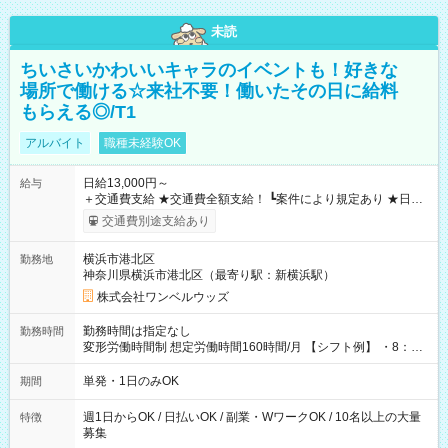
未読
ちいさいかわいいキャラのイベントも！好きな
場所で働ける☆来社不要！働いたその日に給料
もらえる◎/T1
アルバイト
職種未経験OK
日給13,000円～
給与
＋交通費支給 ★交通費全額支給！ ┗案件により規定あり ★日払
いOK！（規定あり） ┗働いたその日に現金GET♪ お仕事後はコ
交通費別途支給あり
ンビニATMから 日払い分を引き落とせます！ 【試用期間】試
用期間なし
横浜市港北区
勤務地
神奈川県横浜市港北区（最寄り駅：新横浜駅）
株式会社ワンベルウッズ
勤務時間は指定なし
勤務時間
変形労働時間制 想定労働時間160時間/月 【シフト例】 ・8：00
～21：00
単発・1日のみOK
期間
週1日からOK / 日払いOK / 副業・WワークOK / 10名以上の大量
特徴
募集