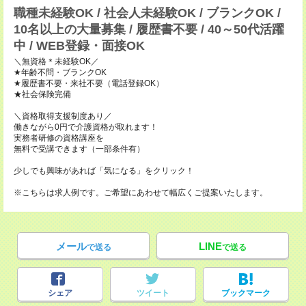
職種未経験OK / 社会人未経験OK / ブランクOK /
10名以上の大量募集 / 履歴書不要 / 40～50代活躍
中 / WEB登録・面接OK
＼無資格＊未経験OK／
★年齢不問・ブランクOK
★履歴書不要・来社不要（電話登録OK）
★社会保険完備
＼資格取得支援制度あり／
働きながら0円で介護資格が取れます！
実務者研修の資格講座を
無料で受講できます（一部条件有）
少しでも興味があれば「気になる」をクリック！
※こちらは求人例です。ご希望にあわせて幅広くご提案いたします。
メール
LINE
で送る
で送る
シェア
ツイート
ブックマーク