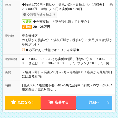
◆時給1,700円＊日払い・週払いOK＊昇給あり♪【月収例】 ・約
給与
204,000円 （時給1,700円 × 実働6h × 20日）
交通費別途支給あり
◆全額支給 ＊家が少し遠くても安心！
交通費
20～25万円
月収例
東京都港区
勤務地
竹芝駅から徒歩2分
/
浜松町駅から徒歩4分
/
大門(東京都)駅か
ら徒歩5分
/
…
◆港区にある情報セキュリティ企業◆
◆11：00～18：30のうち実働6時間、休憩60分 ※11：00～18：
勤務時間
00 または 11：30～18：30 。*。ブランクOK！。*。 例え
ば前職が、 在宅/財団法人/事務/コールセンター/受付/販売/カフェ
スタッフ スイーツ販売/ホテルフロント/化粧品販売/など 様々な
＜急募＞即日～長期／8月～9月～も相談OK！応募から最短即日
期間
業界から入社して活躍されています♪
には選考案内♪
日払いOK
/
履歴書不要
/
40～50代活躍中
/
副業・WワークOK
/
特徴
服装自由
/
電話対応なし
気になる！
応募する
詳細へ